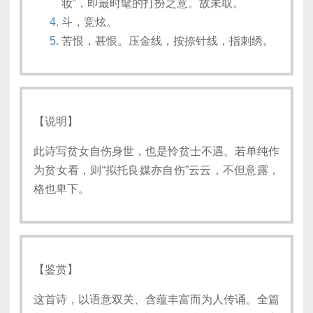
妆”，即最时髦的打扮之意。故未取。
斗，竞炫。
苦恨，甚恨。压金线，按捺针线，指刺绣。
【说明】
此诗写贫女自伤身世，也是怜贫士不遇。若单纯作
为贫女看，则“拟托良媒亦自伤”云云，不但意露，
格也卑下。
【鉴赏】
这首诗，以语意双关、含蕴丰富而为人传诵。全篇