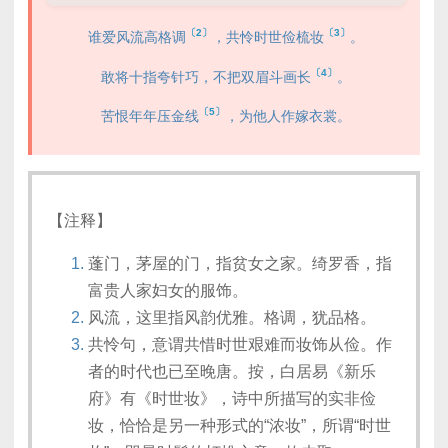
〔2〕
〔3〕
谁爱风流高格调
，共怜时世俭梳妆
。
〔4〕
敢将十指夸针巧，不把双眉斗画长
。
〔5〕
苦恨年年压金线
，为他人作嫁衣裳。
【注释】
蓬门，茅屋的门，指贫女之家。绮罗香，指
富贵人家妇女的服饰。
风流，这里指风韵优雅。格调，犹品格。
共怜句，意谓共惜时世艰难而妆饰从俭。作
者的时代也已至晚唐。按，白居易《新乐
府》有《时世妆》，诗中所描写的实非俭
妆，恰恰是另一种形式的“浓妆”，所谓“时世