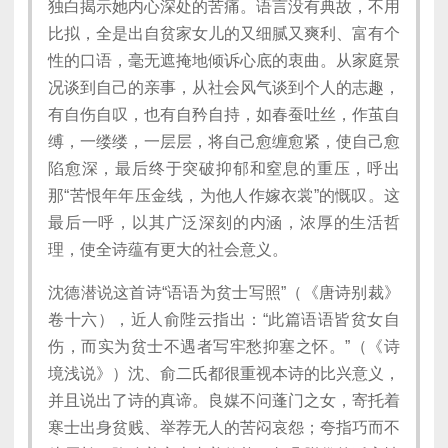
独白揭示她内心深处的苦痛。语言没有典故，不用
比拟，全是出自贫家女儿的又细腻又爽利、富有个
性的口语，毫无遮掩地倾诉心底的衷曲。从家庭景
况谈到自己的亲事，从社会风气谈到个人的志趣，
有自伤自叹，也有自矜自持，如春蚕吐丝，作茧自
缚，一缕缕，一层层，将自己愈缠愈紧，使自己愈
陷愈深，最后终于突破抑郁和窒息的重压，呼出
那“苦恨年年压金线，为他人作嫁衣裳”的慨叹。这
最后一呼，以其广泛深刻的内涵，浓厚的生活哲
理，使全诗蕴有更大的社会意义。
沈德潜说这首诗“语语为贫士写照”（《唐诗别裁》
卷十六），近人俞陛云指出：“此篇语语皆贫女自
伤，而实为贫士不遇者写牢愁抑塞之怀。”（《诗
境浅说》）沈、俞二氏都很重视本诗的比兴意义，
并且说出了诗的真谛。良媒不问蓬门之女，寄托着
寒士出身贫贱、举荐无人的苦闷哀怨；夸指巧而不