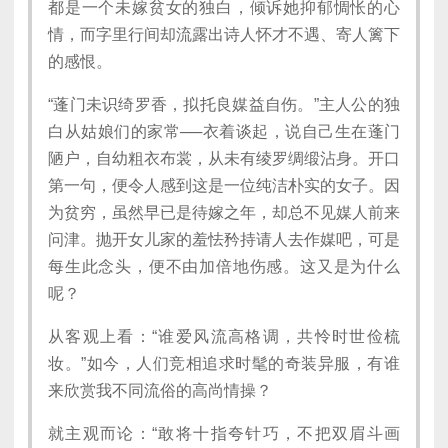
都是一个未嫁贫女的独白，倾诉她抑郁惆怅的心
情，而字里行间却流露出诗人怀才不遇、寄人篱下
的感恨。
“蓬门未识绮罗香，拟托良媒益自伤。”主人公的独
白从姑娘们的家常──衣着谈起，说自己生在蓬门
陋户，自幼粗衣布裳，从未有绫罗绸缎沾身。开口
第一句，便令人感到这是一位纯洁朴实的女子。因
为贫穷，虽然早已是待嫁之年，却总不见媒人前来
问津。抛开女儿家的羞怯矜持请人去作媒吧，可是
每生此念头，便不由加倍地伤感。这又是为什么
呢？
从客观上看：“谁爱风流高格调，共怜时世俭梳
妆。”如今，人们竞相追求时髦的奇装异服，有谁
来欣赏我不同流俗的高尚情操？
就主观而论：“敢将十指夸针巧，不把双眉斗画