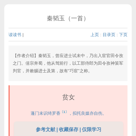
秦韬玉（一首）
读读书
|
上页
:
目录页
:
下页
【作者介绍】秦韬玉，曾应进士试未中，乃出入宦官田令孜
之门。僖宗奔蜀，他从驾前行，以工部侍郎为田令孜神策军
判官，并敕赐进士及第，故有“巧宦”之称。
贫女
〔1〕
蓬门未识绮罗香
，拟托良媒亦自伤。
参考文献 | 收藏保存 | 仅限学习