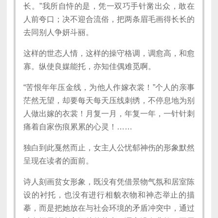
长。”我所自恃的是，凭一双巧手针黹出众，敢在
人前夸口；决不迎合流俗，把两条眉毛画得长长的
去同别人争妍斗丽。
这样的世态人情，这样的操守格调，调愈高，和愈
寡。纵使良媒能托，亦知佳偶难觅啊。
“苦恨年年压金线，为他人作嫁衣裳！”个人的亲事
茫然无望，却要每天每天压线刺绣，不停息地为别
人做出嫁的衣裳！月复一月，年复一年，一针针刺
痛着自家伤痕累累的心灵！……
独白到此戛然而止，女主人公忧郁神伤的形象默然
呈现在读者的面前。
诗人刻画贫女形象，既没有凭借景物气氛和居室陈
设的衬托，也没有进行相貌衣物和神态举止的描
摹，而是把她放在与社会环境的矛盾冲突中，通过