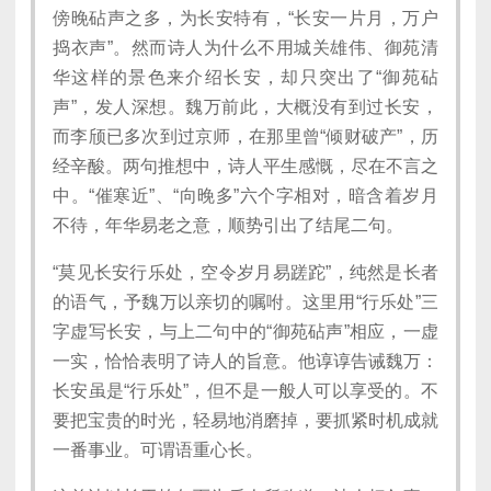
傍晚砧声之多，为长安特有，“长安一片月，万户
捣衣声”。然而诗人为什么不用城关雄伟、御苑清
华这样的景色来介绍长安，却只突出了“御苑砧
声”，发人深想。魏万前此，大概没有到过长安，
而李颀已多次到过京师，在那里曾“倾财破产”，历
经辛酸。两句推想中，诗人平生感慨，尽在不言之
中。“催寒近”、“向晚多”六个字相对，暗含着岁月
不待，年华易老之意，顺势引出了结尾二句。
“莫见长安行乐处，空令岁月易蹉跎”，纯然是长者
的语气，予魏万以亲切的嘱咐。这里用“行乐处”三
字虚写长安，与上二句中的“御苑砧声”相应，一虚
一实，恰恰表明了诗人的旨意。他谆谆告诫魏万：
长安虽是“行乐处”，但不是一般人可以享受的。不
要把宝贵的时光，轻易地消磨掉，要抓紧时机成就
一番事业。可谓语重心长。