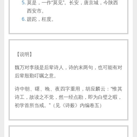
莫是，一作“莫见”。长安，唐京城，今陕西
西安市。
蹉跎，枉度。
【说明】
魏万对李颀是后辈诗人，诗的末两句，也可能有对
后辈殷勤叮嘱之意。
诗中朝、曙、晚、夜四字重用，胡应麟云：“惟其
诗工，故读之不觉，然一经点勘，即为白璧之暇，
初学首所当戒。”（见《诗薮》内编卷五）