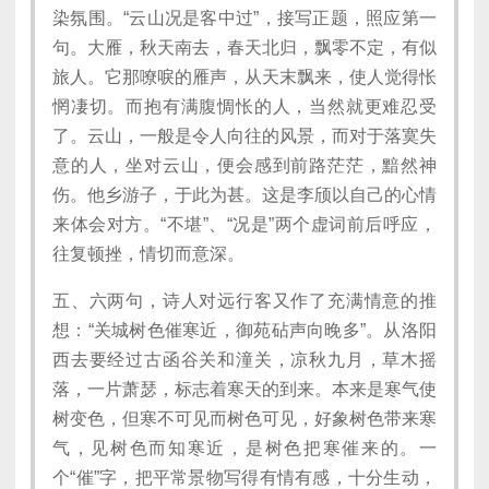
染氛围。“云山况是客中过”，接写正题，照应第一
句。大雁，秋天南去，春天北归，飘零不定，有似
旅人。它那嘹唳的雁声，从天末飘来，使人觉得怅
惘凄切。而抱有满腹惆怅的人，当然就更难忍受
了。云山，一般是令人向往的风景，而对于落寞失
意的人，坐对云山，便会感到前路茫茫，黯然神
伤。他乡游子，于此为甚。这是李颀以自己的心情
来体会对方。“不堪”、“况是”两个虚词前后呼应，
往复顿挫，情切而意深。
五、六两句，诗人对远行客又作了充满情意的推
想：“关城树色催寒近，御苑砧声向晚多”。从洛阳
西去要经过古函谷关和潼关，凉秋九月，草木摇
落，一片萧瑟，标志着寒天的到来。本来是寒气使
树变色，但寒不可见而树色可见，好象树色带来寒
气，见树色而知寒近，是树色把寒催来的。一
个“催”字，把平常景物写得有情有感，十分生动，