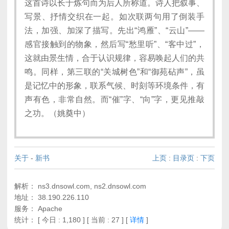
这首诗以长于炼句而为后人所称道。诗人把叙事、
写景、抒情交织在一起。如次联两句用了倒装手
法，加强、加深了描写。先出“鸿雁”、“云山”——
感官接触到的物象，然后写“愁里听”、“客中过”，
这就由景生情，合于认识规律，容易唤起人们的共
鸣。同样，第三联的“关城树色”和“御苑砧声”，虽
是记忆中的形象，联系气候、时刻等环境条件，有
声有色，非常自然。而“催”字、“向”字，更见推敲
之功。（姚奠中）
关于
-
新书
上页
:
目录页
:
下页
解析： ns3.dnsowl.com, ns2.dnsowl.com
地址： 38.190.226.110
服务： Apache
统计：
[ 今日 : 1,180 ] [ 当前 : 27 ]
[
详情
]