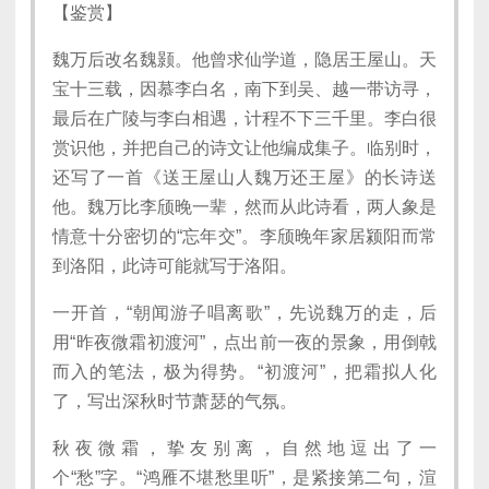
【鉴赏】
魏万后改名魏颢。他曾求仙学道，隐居王屋山。天
宝十三载，因慕李白名，南下到吴、越一带访寻，
最后在广陵与李白相遇，计程不下三千里。李白很
赏识他，并把自己的诗文让他编成集子。临别时，
还写了一首《送王屋山人魏万还王屋》的长诗送
他。魏万比李颀晚一辈，然而从此诗看，两人象是
情意十分密切的“忘年交”。李颀晚年家居颍阳而常
到洛阳，此诗可能就写于洛阳。
一开首，“朝闻游子唱离歌”，先说魏万的走，后
用“昨夜微霜初渡河”，点出前一夜的景象，用倒戟
而入的笔法，极为得势。“初渡河”，把霜拟人化
了，写出深秋时节萧瑟的气氛。
秋夜微霜，挚友别离，自然地逗出了一
个“愁”字。“鸿雁不堪愁里听”，是紧接第二句，渲