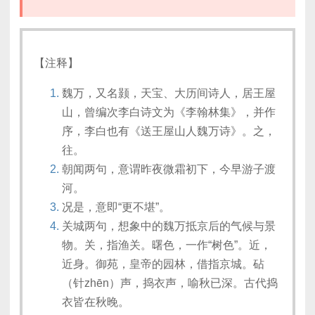
【注释】
魏万，又名颢，天宝、大历间诗人，居王屋
山，曾编次李白诗文为《李翰林集》，并作
序，李白也有《送王屋山人魏万诗》。之，
往。
朝闻两句，意谓昨夜微霜初下，今早游子渡
河。
况是，意即“更不堪”。
关城两句，想象中的魏万抵京后的气候与景
物。关，指渔关。曙色，一作“树色”。近，
近身。御苑，皇帝的园林，借指京城。砧
（针zhēn）声，捣衣声，喻秋已深。古代捣
衣皆在秋晚。