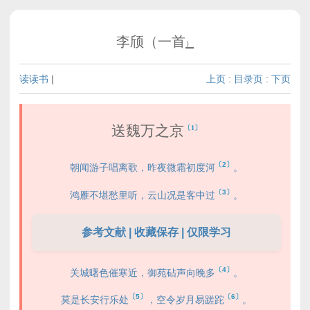
李颀（一首
）
读读书
|
上页
:
目录页
:
下页
送魏万之京
〔1〕
〔2〕
朝闻游子唱离歌，昨夜微霜初度河
。
〔3〕
鸿雁不堪愁里听，云山况是客中过
。
参考文献 | 收藏保存 | 仅限学习
〔4〕
关城曙色催寒近，御苑砧声向晚多
。
〔5〕
〔6〕
莫是长安行乐处
，空令岁月易蹉跎
。