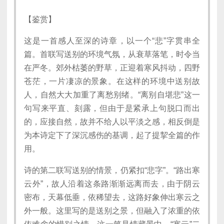
【鉴赏】
这是一首感人至深的诗章，以一个“悲”字贯串全
篇。首联写送别的环境气氛，从衰草落笔，时令当
在严冬。郊外枯萎的野草，正迎着寒风抖动，四野
苍茫，一片凄凉的景象。在这样的环境中送别故
人，自然大大加重了离愁别绪。“离别自堪悲”这一
句写来平直、刻露，但由于是紧承上句脱口而出
的，应接自然，故并不给人以平淡之感，相反倒是
为本诗定下了深沉感伤的基调，起了提挈全篇的作
用。
诗的第二联写送别的情景，仍紧扣“悲字”。“路出寒
云外”，故人沿着这条路渐渐远离而去，由于阴云
密布，天幕低垂，依稀望去，这路好象伸出寒云之
外一般。这里写的是送别之景，但融入了浓重的依