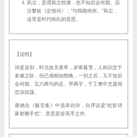
风尘，意谓风尘扰攘，也不知后会何期。后
汉繁钦《定情诗》：“与我期何所。”风尘，
这里是时代纷乱的意思。
【说明】
诗是送别，时当故关衰草，岁寒暮雪，人则识交于
多难之际，但已感相知恨晚，一别之后，又不知后
会何期。五六两句的迟、早两字，于工整中尤显得
悲凉回荡。
唐姚合《极玄集》中选录此诗，自序说是“此皆诗
家射雕手也”。意思是皆高手之作。