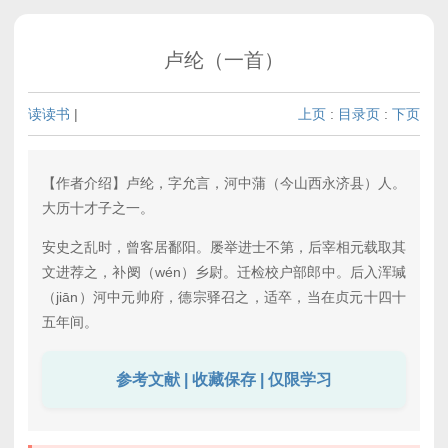
卢纶（一首）
读读书
|
上页
:
目录页
:
下页
【作者介绍】卢纶，字允言，河中蒲（今山西永济县）人。
大历十才子之一。
安史之乱时，曾客居鄱阳。屡举进士不第，后宰相元载取其
文进荐之，补阌（wén）乡尉。迁检校户部郎中。后入浑瑊
（jiān）河中元帅府，德宗驿召之，适卒，当在贞元十四十
五年间。
参考文献 | 收藏保存 | 仅限学习