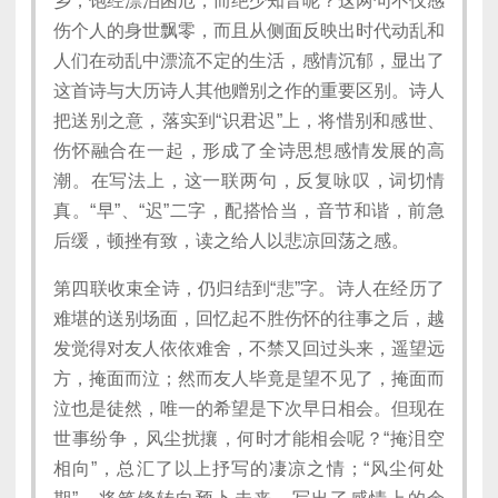
乡，饱经漂泊困厄，而绝少知音呢？这两句不仅感
伤个人的身世飘零，而且从侧面反映出时代动乱和
人们在动乱中漂流不定的生活，感情沉郁，显出了
这首诗与大历诗人其他赠别之作的重要区别。诗人
把送别之意，落实到“识君迟”上，将惜别和感世、
伤怀融合在一起，形成了全诗思想感情发展的高
潮。在写法上，这一联两句，反复咏叹，词切情
真。“早”、“迟”二字，配搭恰当，音节和谐，前急
后缓，顿挫有致，读之给人以悲凉回荡之感。
第四联收束全诗，仍归结到“悲”字。诗人在经历了
难堪的送别场面，回忆起不胜伤怀的往事之后，越
发觉得对友人依依难舍，不禁又回过头来，遥望远
方，掩面而泣；然而友人毕竟是望不见了，掩面而
泣也是徒然，唯一的希望是下次早日相会。但现在
世事纷争，风尘扰攘，何时才能相会呢？“掩泪空
相向”，总汇了以上抒写的凄凉之情；“风尘何处