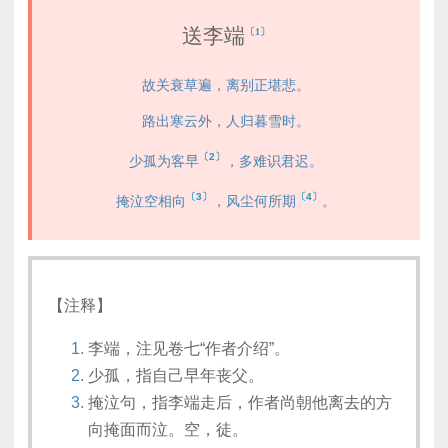
送李端
〔1〕
故关衰草遍，离别正堪悲。
路出寒云外，人归暮雪时。
〔2〕
少孤为客早
，多难识君迟。
〔3〕
〔4〕
掩泣空相向
，风尘何所期
。
【注释】
李端，注见卷七“作者介绍”。
少孤，指自己早年丧父。
掩泣句，指李端走后，作者尚朝他离去的方
向掩面而泣。空，徒。