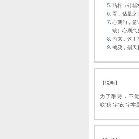
砧杵（针楮
看，估量之
心期句，意
竣）心期久
向来，这里
鸣鸦，指天
【说明】
为了酬诗，不觉
联“秋”字“夜”