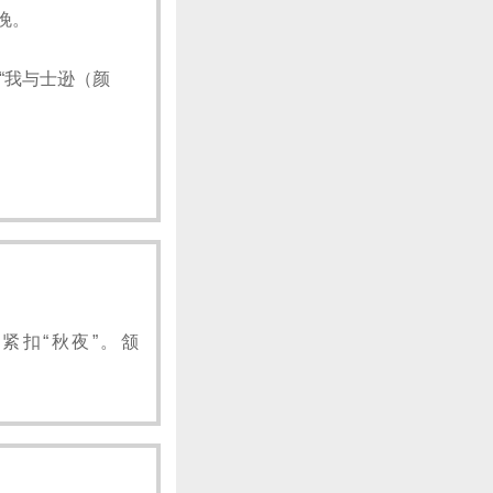
晚。
“我与士逊（颜
紧扣“秋夜”。颔