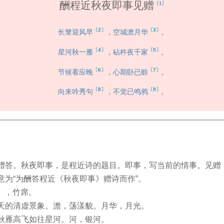
酬程近秋夜即事见赠
〔1〕
〔2〕
〔3〕
长簟迎风早
，空城澹月华
。
〔4〕
〔5〕
星河秋一雁
，砧杵夜千家
。
〔6〕
〔7〕
节候看应晚
，心期卧已赊
。
〔8〕
〔9〕
向来吟秀句
，不觉已鸣鸦
。
赠答。秋夜即事，是程近诗的题目。即事，写当前的情事。见赠
意为“为酬答程近《秋夜即事》赠诗而作”。
n），竹席。
天的清虚景象。澹，荡漾貌。月华，月光。
秋雁高飞如往星河。河，银河。