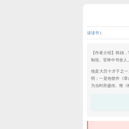
读读书
|
【作者介绍】韩翃，
制诰。官终中书舍人
他是大历十才子之一
明；一是他曾作《章
为当时所盛传。惟《