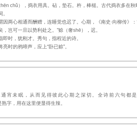
zhēn chǔ），捣衣用具。砧，垫石。杵，棒槌。古代捣衣多在秋
词。
谓因两心相通而酬赠，连睡觉也迟了。心期，《南史·向柳传》：
矣，岂可一旦以势利处之。”赊（奢shē），迟。
指即时，犹刚才。秀句，指程近的诗。
将亮时的鸦啼声，应上“卧已赊”。
通宵未眠，从而见得彼此心期之深切。全诗前六句都是
字本是熟字，用在这里便显得生辣。