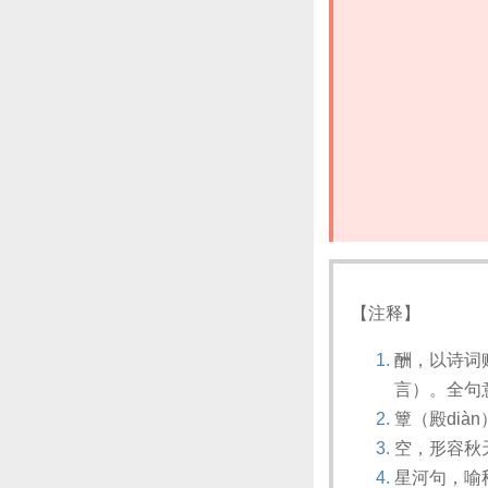
【注释】
酬，以诗词
言）。全句
簟（殿dià
空，形容秋
星河句，喻