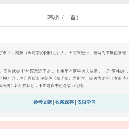
韩翃（一首）
字君平，南阳（今河南沁阳附近）人。天宝末进士。曾两为节度使幕僚
。
。高仲武称其诗“匠意近于史”。其生平有两事为人传播，一是“两韩翃”
台柳》词，也即唐传奇许尧佐《柳氏传》之所本，晚唐孟棨的《本事诗
柳氏传》韩翃作韩翊，不知是误书还是故为之讳。
参考文献 | 收藏保存 | 仅限学习