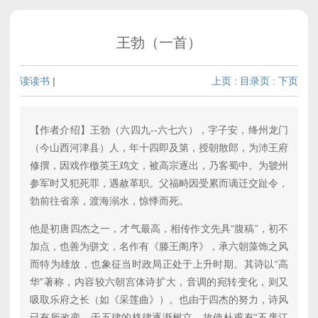
王勃（一首）
读读书
|
上页
:
目录页
:
下页
【作者介绍】王勃（六四九--六七六），字子安，绛州龙门
（今山西河津县）人，年十四即及第，授朝散郎，为沛王府
修撰，因戏作檄英王鸡文，被高宗逐出，乃客蜀中。为虢州
参军时又犯死罪，遇赦革职。父福畤因受累而谪迁交趾令，
勃前往省亲，渡海溺水，惊悸而死。
他是初唐四杰之一，才气最高，相传作文先具“腹稿”，初不
加点，也善为骈文，名作有《滕王阁序》，承六朝藻饰之风
而特为雄放，也象征当时政局正处于上升时期。其诗以“高
华”著称，内容较六朝宫体诗扩大，音调的宛转变化，则又
吸取乐府之长（如《采莲曲》）。也由于四杰的努力，诗风
已有所改变，于五律的格律逐渐树立，故使杜甫有“不废江