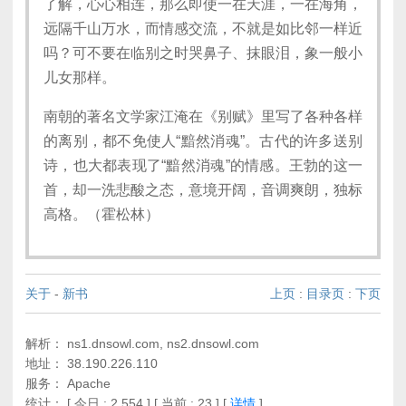
了解，心心相连，那么即使一在天涯，一在海角，
远隔千山万水，而情感交流，不就是如比邻一样近
吗？可不要在临别之时哭鼻子、抹眼泪，象一般小
儿女那样。
南朝的著名文学家江淹在《别赋》里写了各种各样
的离别，都不免使人“黯然消魂”。古代的许多送别
诗，也大都表现了“黯然消魂”的情感。王勃的这一
首，却一洗悲酸之态，意境开阔，音调爽朗，独标
高格。（霍松林）
关于
-
新书
上页
:
目录页
:
下页
解析： ns1.dnsowl.com, ns2.dnsowl.com
地址： 38.190.226.110
服务： Apache
统计：
[ 今日 : 2,554 ] [ 当前 : 23 ]
[
详情
]