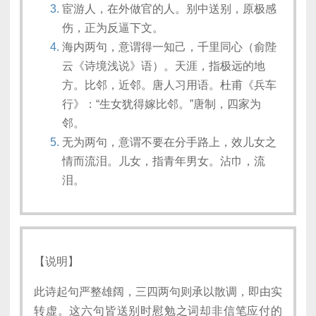
宦游人，在外做官的人。别中送别，原极感
伤，正为反逼下文。
海内两句，意谓得一知己，千里同心（俞陛
云《诗境浅说》语）。天涯，指极远的地
方。比邻，近邻。唐人习用语。杜甫《兵车
行》：“生女犹得嫁比邻。”唐制，四家为
邻。
无为两句，意谓不要在分手路上，效儿女之
情而流泪。儿女，指青年男女。沾巾，流
泪。
【说明】
此诗起句严整雄阔，三四两句则承以散调，即由实
转虚。这六句皆送别时慰勉之词却非信笔应付的