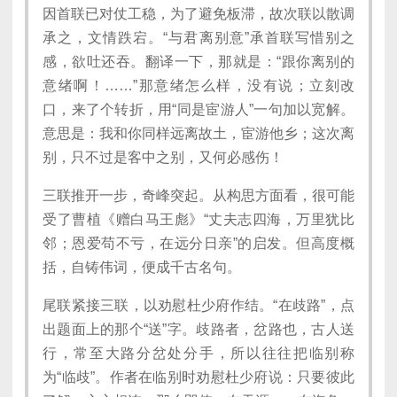
因首联已对仗工稳，为了避免板滞，故次联以散调
承之，文情跌宕。“与君离别意”承首联写惜别之
感，欲吐还吞。翻译一下，那就是：“跟你离别的
意绪啊！……”那意绪怎么样，没有说；立刻改
口，来了个转折，用“同是宦游人”一句加以宽解。
意思是：我和你同样远离故土，宦游他乡；这次离
别，只不过是客中之别，又何必感伤！
三联推开一步，奇峰突起。从构思方面看，很可能
受了曹植《赠白马王彪》“丈夫志四海，万里犹比
邻；恩爱苟不亏，在远分日亲”的启发。但高度概
括，自铸伟词，便成千古名句。
尾联紧接三联，以劝慰杜少府作结。“在歧路”，点
出题面上的那个“送”字。歧路者，岔路也，古人送
行，常至大路分岔处分手，所以往往把临别称
为“临歧”。作者在临别时劝慰杜少府说：只要彼此