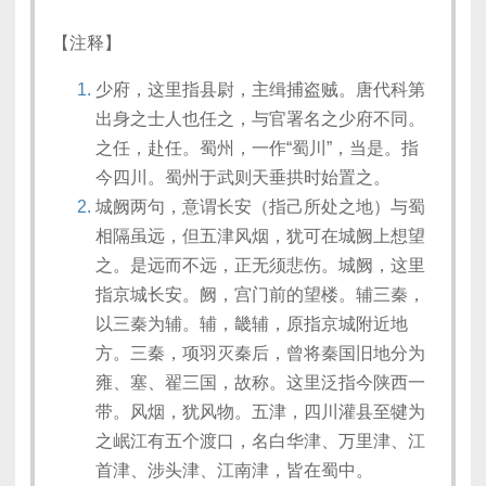
【注释】
少府，这里指县尉，主缉捕盗贼。唐代科第
出身之士人也任之，与官署名之少府不同。
之任，赴任。蜀州，一作“蜀川”，当是。指
今四川。蜀州于武则天垂拱时始置之。
城阙两句，意谓长安（指己所处之地）与蜀
相隔虽远，但五津风烟，犹可在城阙上想望
之。是远而不远，正无须悲伤。城阙，这里
指京城长安。阙，宫门前的望楼。辅三秦，
以三秦为辅。辅，畿辅，原指京城附近地
方。三秦，项羽灭秦后，曾将秦国旧地分为
雍、塞、翟三国，故称。这里泛指今陕西一
带。风烟，犹风物。五津，四川灌县至犍为
之岷江有五个渡口，名白华津、万里津、江
首津、涉头津、江南津，皆在蜀中。