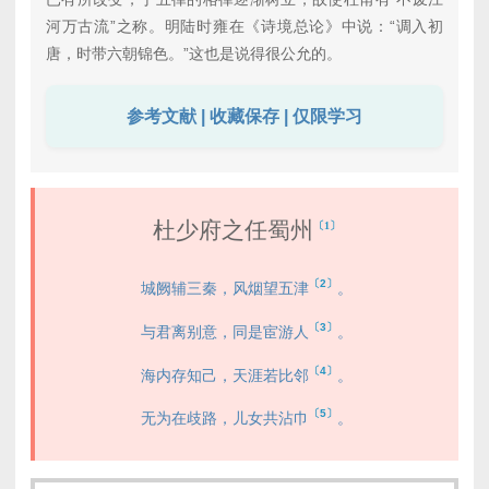
河万古流”之称。明陆时雍在《诗境总论》中说：“调入初
唐，时带六朝锦色。”这也是说得很公允的。
参考文献 | 收藏保存 | 仅限学习
杜少府之任蜀州
〔1〕
〔2〕
城阙辅三秦，风烟望五津
。
〔3〕
与君离别意，同是宦游人
。
〔4〕
海内存知己，天涯若比邻
。
〔5〕
无为在歧路，儿女共沾巾
。