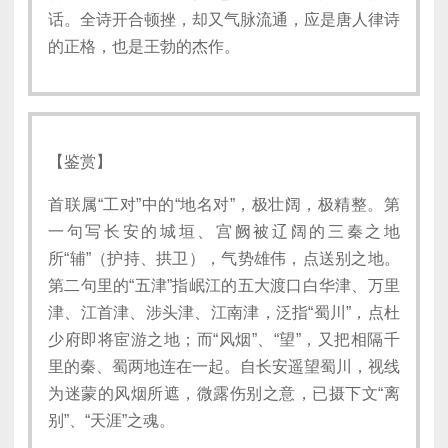
话。全诗开合顿挫，却又气脉流通，应是唐人律诗
的正格，也是王勃的杰作。
【鉴赏】
首联属“工对”中的“地名对”，极壮阔，极精整。第
一句写长安的城垣、宫阙被辽阔的三秦之地
所“辅”（护持、拱卫），气势雄伟，点送别之地。
第二句里的“五津”指岷江的五大渡口白华津、万里
津、江首津、涉头津、江南津，泛指“蜀川”，点杜
少府即将宦游之地；而“风烟”、“望”，又把相隔千
里的秦、蜀两地连在一起。自长安遥望蜀川，视线
为迷蒙的风烟所遮，微露伤别之意，已摄下文“离
别”、“天涯”之魂。