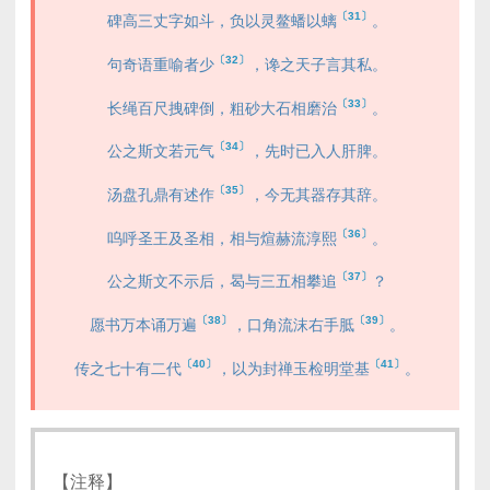
〔31〕
碑高三丈字如斗，负以灵鳌蟠以螭
。
〔32〕
句奇语重喻者少
，谗之天子言其私。
〔33〕
长绳百尺拽碑倒，粗砂大石相磨治
。
〔34〕
公之斯文若元气
，先时已入人肝脾。
〔35〕
汤盘孔鼎有述作
，今无其器存其辞。
〔36〕
呜呼圣王及圣相，相与煊赫流淳熙
。
〔37〕
公之斯文不示后，曷与三五相攀追
？
〔38〕
〔39〕
愿书万本诵万遍
，口角流沫右手胝
。
〔40〕
〔41〕
传之七十有二代
，以为封禅玉检明堂基
。
【注释】