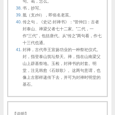
句。曷，怎么。
书，抄写。
胝（支zhī），即俗名老茧。
传之句，《史记·封禅书》：“管仲曰：古者
封泰山、禅梁父者七十二家。”二代，一
作“三代”，包括唐代。从“传之”两句看，作七
十三代也通。
封禅，古代帝王宣扬功业的一种祭祀仪式。
封，指登泰山筑坛祭天。禅，指在山南梁父
山上辟基祭地。玉检，封禅书的封套。明
堂，注见韩愈《石鼓歌》。这两句意谓，也
像上古那样递传下去，并可为封禅时明堂的
基石。
【说明】