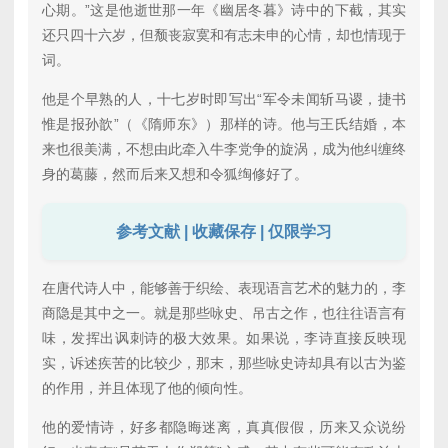
心期。”这是他逝世那一年《幽居冬暮》诗中的下截，其实
还只四十六岁，但颓丧寂寞和有志未申的心情，却也情现于
词。
他是个早熟的人，十七岁时即写出“军令未闻斩马谡，捷书
惟是报孙歆”（《隋师东》）那样的诗。他与王氏结婚，本
来也很美满，不想由此牵入牛李党争的旋涡，成为他纠缠终
身的葛藤，然而后来又想和令狐绹修好了。
参考文献 | 收藏保存 | 仅限学习
在唐代诗人中，能够善于织绘、表现语言艺术的魅力的，李
商隐是其中之一。就是那些咏史、吊古之作，也往往语言有
味，发挥出讽刺诗的极大效果。如果说，李诗直接反映现
实，诉述疾苦的比较少，那末，那些咏史诗却具有以古为鉴
的作用，并且体现了他的倾向性。
他的爱情诗，好多都隐晦迷离，真真假假，历来又众说纷