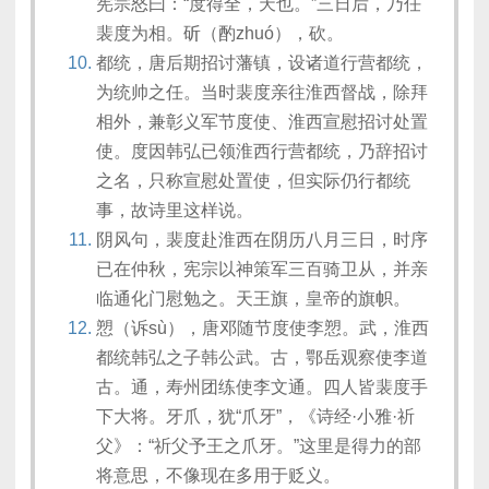
宪宗怒曰：“度得全，天也。”三日后，乃任
裴度为相。斫（酌zhuó），砍。
都统，唐后期招讨藩镇，设诸道行营都统，
为统帅之任。当时裴度亲往淮西督战，除拜
相外，兼彰义军节度使、淮西宣慰招讨处置
使。度因韩弘已领淮西行营都统，乃辞招讨
之名，只称宣慰处置使，但实际仍行都统
事，故诗里这样说。
阴风句，裴度赴淮西在阴历八月三日，时序
已在仲秋，宪宗以神策军三百骑卫从，并亲
临通化门慰勉之。天王旗，皇帝的旗帜。
愬（诉sù），唐邓随节度使李愬。武，淮西
都统韩弘之子韩公武。古，鄂岳观察使李道
古。通，寿州团练使李文通。四人皆裴度手
下大将。牙爪，犹“爪牙”，《诗经·小雅·祈
父》：“祈父予王之爪牙。”这里是得力的部
将意思，不像现在多用于贬义。