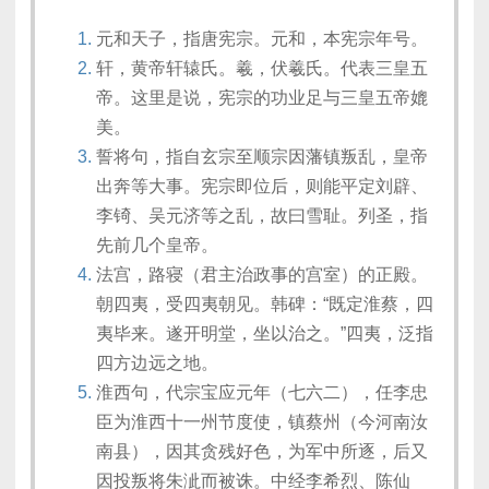
元和天子，指唐宪宗。元和，本宪宗年号。
轩，黄帝轩辕氏。羲，伏羲氏。代表三皇五
帝。这里是说，宪宗的功业足与三皇五帝媲
美。
誓将句，指自玄宗至顺宗因藩镇叛乱，皇帝
出奔等大事。宪宗即位后，则能平定刘辟、
李锜、吴元济等之乱，故曰雪耻。列圣，指
先前几个皇帝。
法宫，路寝（君主治政事的宫室）的正殿。
朝四夷，受四夷朝见。韩碑：“既定淮蔡，四
夷毕来。遂开明堂，坐以治之。”四夷，泛指
四方边远之地。
淮西句，代宗宝应元年（七六二），任李忠
臣为淮西十一州节度使，镇蔡州（今河南汝
南县），因其贪残好色，为军中所逐，后又
因投叛将朱泚而被诛。中经李希烈、陈仙