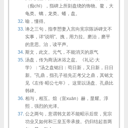
（痴chī），指碑上所刻盘绕的饰物。鳌，大
龟类。螭，龙类。蟠，盘。
喻，懂得。
谗之三句，指李愬妻入宫向宪宗陈诉碑文不
实事，详“说明”。拽，用力拉。磨治，磨平
的意思。治，读平声。
斯文，此文。元气，不能消灭的原气
汤盘，传为商汤沐浴之盆。《礼记·大
学》：“汤之盘铭曰：苟日新，又日新，日日
新。”孔鼎，指孔子祖先正考父之鼎，其铭文
见《左传·昭公七年》。这里以汤盘、孔鼎比
韩碑。
相与，相互。煊（宣xuān）赫，显耀。淳
熙，强烈的光泽。
公之两句，意谓韩文若不能昭示后世，宪宗
功业又如何和三皇五帝承接。仍归结起首两