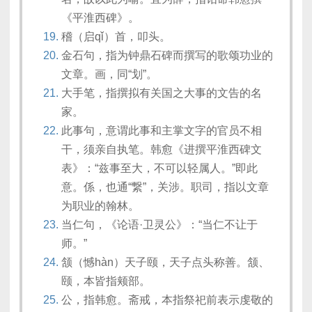
《平淮西碑》。
稽（启qǐ）首，叩头。
金石句，指为钟鼎石碑而撰写的歌颂功业的
文章。画，同“划”。
大手笔，指撰拟有关国之大事的文告的名
家。
此事句，意谓此事和主掌文字的官员不相
干，须亲自执笔。韩愈《进撰平淮西碑文
表》：“兹事至大，不可以轻属人。”即此
意。係，也通“繋”，关涉。职司，指以文章
为职业的翰林。
当仁句，《论语·卫灵公》：“当仁不让于
师。”
颔（憾hàn）天子颐，天子点头称善。颔、
颐，本皆指颊部。
公，指韩愈。斋戒，本指祭祀前表示虔敬的