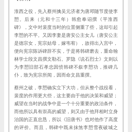
淮西之役，先入蔡州擒吴元济者为唐邓随节度使李
愬。后来（元和十三年）韩愈奉诏撰《平淮西
碑》，文中对裴度当时的位置侧重了些，这却引起
李愬的不平。又因李妻是唐安公主女儿（唐安公主
是德宗女，宪宗姑母，嫁韦宥），故得出入宫中，
便向宪宗陈诉碑辞不实，于是将韩碑磨去，重命翰
林学士段文昌撰文勒石。罗隐《说石烈士》文则以
为李愬旧部石孝忠因愤韩碑不叙李愬功，推碑几
仆，致为宪宗所闻，因而命文昌重撰。
蔡州之破，李愬确实立下大功，但从整个战役看，
裴度的作用更大些，这主要由于他的决策和威望；
威望在当时的战争中是一个十分重要的政治条件，
而他所以具有崇高的威望，则又由于他拜相时立身
治国的正直忠恳，所以《旧唐书》也对他作了高度
的评价。而且，韩碑中既未抹煞李愬雪夜破城之