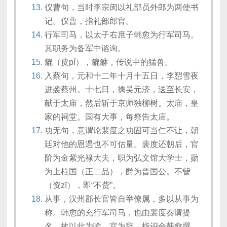
仪曹句，当时李宗闵以礼部员外郎为两使书
记。仪曹，指礼部郎官。
行军司马，以太子右庶子韩愈为行军司马。
其职务为备军中谘询。
貔（皮pí），貔貅，传说中的猛兽。
入蔡句，元和十二年十月十五日，李愬雪夜
进袭蔡州。十七日，擒吴元济，送至长安，
献于太庙，然后斩于京师独柳树。太庙，皇
家的祠堂。国有大事，每祭告太庙。
功无句，意谓论裴度之功固可当仁不让，朝
廷对他的恩遇也不可估量。裴度还朝后，官
阶为金紫光禄大夫，职为弘文馆大学士，勋
为上柱国（正二品），爵为晋国公。不訾
（资zī），即“不赀”。
从事，汉州郡长官皆自举僚属，多以从事为
称。韩愈的充行军司马，也由裴度奏请提
名，故以此为喻。宜为辞，指诏命韩愈撰