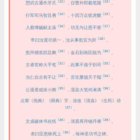
〔12〕
〔13〕
愬武古通作牙爪
，仪曹外郎载笔随
。
〔14〕
〔15〕
行军司马智且勇
，十四万众犹虎貔
。
〔16〕
〔17〕
入蔡缚贼献太庙
，功无与让恩不訾
。
〔18〕
帝曰汝度功第一，汝从事愈宜为辞
。
〔19〕
〔20〕
愈拜稽首蹈且舞
：金石刻画臣能为
。
〔21〕
〔22〕
古者世称大手笔
，此事不係于职司
，
〔23〕
〔24〕
当仁自古有不让
。言讫屡颔天子颐
。
〔25〕
〔26〕
公退斋戒坐小阁
，濡染大笔何淋漓
。
点窜《尧典》《舜典》字，涂改《清庙》《生民》诗
〔27〕
。
〔28〕
〔29〕
文成破体书在纸
，清晨再拜铺丹墀
。
〔30〕
表曰臣愈昧死上
，咏神圣功书之碑。