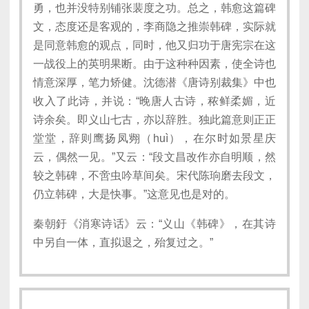
勇，也并没特别铺张裴度之功。总之，韩愈这篇碑
文，态度还是客观的，李商隐之推崇韩碑，实际就
是同意韩愈的观点，同时，他又归功于唐宪宗在这
一战役上的英明果断。由于这种种因素，使全诗也
情意深厚，笔力矫健。沈德潜《唐诗别裁集》中也
收入了此诗，并说：“晚唐人古诗，秾鲜柔媚，近
诗余矣。即义山七古，亦以辞胜。独此篇意则正正
堂堂，辞则鹰扬凤翙（huì），在尔时如景星庆
云，偶然一见。”又云：“段文昌改作亦自明顺，然
较之韩碑，不啻虫吟草间矣。宋代陈珦磨去段文，
仍立韩碑，大是快事。”这意见也是对的。
秦朝釪《消寒诗话》云：“义山《韩碑》，在其诗
中另自一体，直拟退之，殆复过之。”