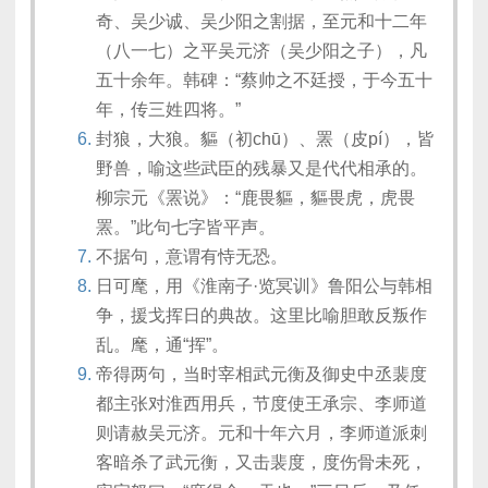
奇、吴少诚、吴少阳之割据，至元和十二年
（八一七）之平吴元济（吴少阳之子），凡
五十余年。韩碑：“蔡帅之不廷授，于今五十
年，传三姓四将。”
封狼，大狼。貙（初chū）、罴（皮pí），皆
野兽，喻这些武臣的残暴又是代代相承的。
柳宗元《罴说》：“鹿畏貙，貙畏虎，虎畏
罴。”此句七字皆平声。
不据句，意谓有恃无恐。
日可麾，用《淮南子·览冥训》鲁阳公与韩相
争，援戈挥日的典故。这里比喻胆敢反叛作
乱。麾，通“挥”。
帝得两句，当时宰相武元衡及御史中丞裴度
都主张对淮西用兵，节度使王承宗、李师道
则请赦吴元济。元和十年六月，李师道派刺
客暗杀了武元衡，又击裴度，度伤骨未死，