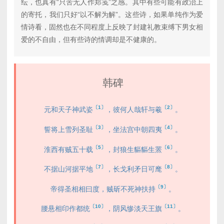
纭，也真有“只苦无人作郑笺”之感。其中有些可能有政治上
的寄托，我们只好“以不解为解”。这些诗，如果单纯作为爱
情诗看，固然也在不同程度上反映了封建礼教束缚下男女相
爱的不自由，但有些诗的情调却是不健康的。
韩碑
〔1〕
〔2〕
元和天子神武姿
，彼何人哉轩与羲
。
〔3〕
〔4〕
誓将上雪列圣耻
，坐法宫中朝四夷
。
〔5〕
〔6〕
淮西有贼五十载
，封狼生貙貙生罴
。
〔7〕
〔8〕
不据山河据平地
，长戈利矛日可麾
。
〔9〕
帝得圣相相曰度，贼斫不死神扶持
。
〔10〕
〔11〕
腰悬相印作都统
，阴风惨淡天王旗
。