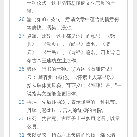
一种仪式。这里指韩愈撰碑文时态度的严
谨。
濡（如rú）染句，意谓文章中蕴含的情意何
等痛快。濡染，浸沾。
点窜、涂改，这里都是运用的意思。《尧
典》、《舜典》，《尚书》篇名。《清
庙》、《生民》，《诗经》篇名。四者皆记
颂古帝王建功立业之作。
破体，行书的一种。翁方纲《石洲诗话》
云：“戴容州（叔伦）《怀素上人草书歌》：
始从破体变风姿。可证义山《韩碑》语。”一
说指其文颇能变更旧体。
再拜，先后拜两次，表示隆重的一种礼节。
丹墀（迟chí），宫内涂红漆的台阶。
昧死，犹冒死。古臣子上书多用此语，以示
敬畏。
负以灵鳌，指石座上负碑的饰物。蟠以螭