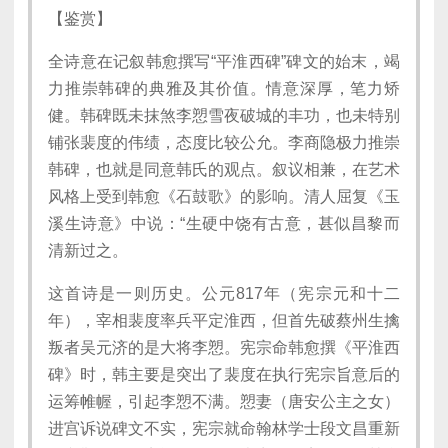
【鉴赏】
全诗意在记叙韩愈撰写“平淮西碑”碑文的始末，竭
力推崇韩碑的典雅及其价值。情意深厚，笔力矫
健。韩碑既未抹煞李愬雪夜破城的丰功，也未特别
铺张裴度的伟绩，态度比较公允。李商隐极力推崇
韩碑，也就是同意韩氏的观点。叙议相兼，在艺术
风格上受到韩愈《石鼓歌》的影响。清人屈复《玉
溪生诗意》中说：“生硬中饶有古意，甚似昌黎而
清新过之。
这首诗是一则历史。公元817年（宪宗元和十二
年），宰相裴度率兵平定淮西，但首先破蔡州生擒
叛者吴元济的是大将李愬。宪宗命韩愈撰《平淮西
碑》时，韩主要是突出了裴度在执行宪宗旨意后的
运筹帷幄，引起李愬不满。愬妻（唐安公主之女）
进宫诉说碑文不实，宪宗就命翰林学士段文昌重新