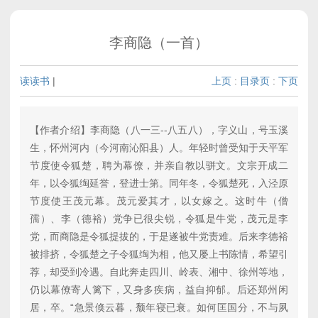
李商隐（一首）
读读书
|
上页
:
目录页
:
下页
【作者介绍】李商隐（八一三--八五八），字义山，号玉溪
生，怀州河内（今河南沁阳县）人。年轻时曾受知于天平军
节度使令狐楚，聘为幕僚，并亲自教以骈文。文宗开成二
年，以令狐绹延誉，登进士第。同年冬，令狐楚死，入泾原
节度使王茂元幕。茂元爱其才，以女嫁之。这时牛（僧
孺）、李（德裕）党争已很尖锐，令狐是牛党，茂元是李
党，而商隐是令狐提拔的，于是遂被牛党责难。后来李德裕
被排挤，令狐楚之子令狐绹为相，他又屡上书陈情，希望引
荐，却受到冷遇。自此奔走四川、岭表、湘中、徐州等地，
仍以幕僚寄人篱下，又身多疾病，益自抑郁。后还郑州闲
居，卒。“急景倏云暮，颓年寝已衰。如何匡国分，不与夙