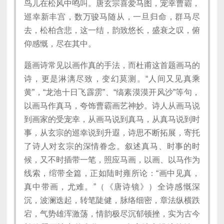
鸟儿在松风中鸣叫。唐玄宗喜爱马图，宠幸曹霸，
巡幸新丰宫，数万骏马随从，一旦归命，群马尽
去，松柏含悲，这一结，韵致悠长，盛衰之叹，俯
仰感慨，尽在其中。
题画诗常见以画作真的手法，而杜甫这首题画马的
诗，更是淋漓尽致，变幻莫测。“人间又见真乘
黄”，“龙池十日飞霹雳”、“缟素漠漠开风沙”等句，
以画马作真马，夸饰曹霸画艺神妙。诗人从画马说
到画家的受宠幸，从画马说到真马，从真马说到时
事，从玄宗的巡幸说到升遐，诗思不断拓展，寄托
了诗人对玄宗的深情眷念。叙述真马、时事的时
候，又不时插带一笔，照应马画，以画、以马作为
线索，绾带全篇，正如陆时雍所论：“画中见真，
真中带画，尤难。”（《唐诗镜》）全诗感慨深
沉，波澜迭起，转笔陡健，脉络细密，章法纵横跌
宕，气势雄浑激荡，情韵极尽沉郁顿挫，实为古今