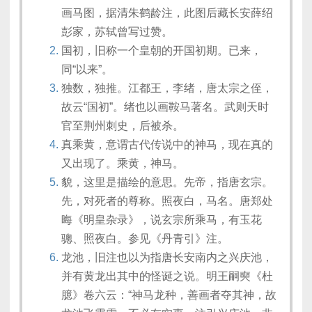
画马图，据清朱鹤龄注，此图后藏长安薛绍
彭家，苏轼曾写过赞。
国初，旧称一个皇朝的开国初期。已来，
同“以来”。
独数，独推。江都王，李绪，唐太宗之侄，
故云“国初”。绪也以画鞍马著名。武则天时
官至荆州刺史，后被杀。
真乘黄，意谓古代传说中的神马，现在真的
又出现了。乘黄，神马。
貌，这里是描绘的意思。先帝，指唐玄宗。
先，对死者的尊称。照夜白，马名。唐郑处
晦《明皇杂录》，说玄宗所乘马，有玉花
骢、照夜白。参见《丹青引》注。
龙池，旧注也以为指唐长安南内之兴庆池，
并有黄龙出其中的怪诞之说。明王嗣奭《杜
臆》卷六云：“神马龙种，善画者夺其神，故