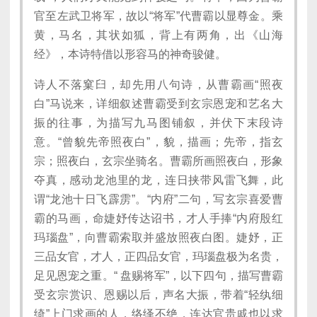
官至左武卫将军，故以“将军”代曹霸以显尊金。乘
黄，马名，其状如狐，背上有两角，出《山海
经》，本诗特借以形容马的神奇骏健。
诗人不落窠臼，却先用八句诗，从曹霸画“照夜
白”马说来，详细叙述曹霸受到玄宗恩宠和艺名大
振的往事，为描写九马图铺叙，并伏下末段诗
意。“曾貌先帝照夜白”，貌，描画；先帝，指玄
宗；照夜白，玄宗坐骑名。曹霸所画照夜白，形象
夺真，感动龙池里的龙，连日挟带风雷飞舞，此
谓“龙池十日飞霹雳”。“内府”二句，写玄宗喜爱曹
霸的马画，命婕妤传达诏书，才人手捧“内府殷红
玛瑙盘”，向曹霸索取并盛放照夜白图。婕妤，正
三品女官，才人，正四品女官，玛瑙盘极为名贵，
足见恩宠之重。“ 盘赐将军”，以下四句，描写曹霸
受玄宗赏识、恩赐以后，声名大振，带着“轻纨细
绮”上门求画的人，络绎不绝，连达官贵戚也以求