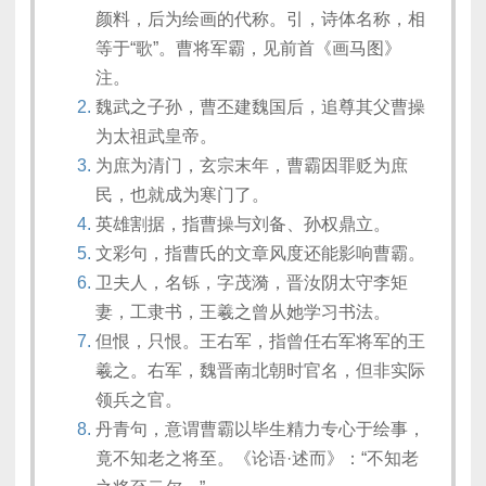
颜料，后为绘画的代称。引，诗体名称，相
等于“歌”。曹将军霸，见前首《画马图》
注。
魏武之子孙，曹丕建魏国后，追尊其父曹操
为太祖武皇帝。
为庶为清门，玄宗末年，曹霸因罪贬为庶
民，也就成为寒门了。
英雄割据，指曹操与刘备、孙权鼎立。
文彩句，指曹氏的文章风度还能影响曹霸。
卫夫人，名铄，字茂漪，晋汝阴太守李矩
妻，工隶书，王羲之曾从她学习书法。
但恨，只恨。王右军，指曾任右军将军的王
羲之。右军，魏晋南北朝时官名，但非实际
领兵之官。
丹青句，意谓曹霸以毕生精力专心于绘事，
竟不知老之将至。《论语·述而》：“不知老