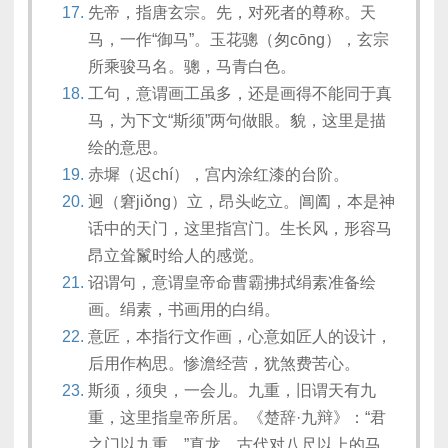
先帝，指唐玄宗。先，对死者的尊称。天
马，一作“御马”。玉花骢（匆cōng），玄宗
所乘骏马名。骢，马青白色。
工句，意谓画工虽多，还是画得不能同于真
马，为下文“斯须”两句做眼。貌，这里是描
绘的意思。
赤墀（迟chí），宫内涂红漆的台阶。
迥（窘jiǒng）立，昂头屹立。阊阖，本是神
话中的天门，这里指宫门。生长风，形容马
昂立耸鬣时给人的感觉。
诏谓句，意谓皇帝命曹霸拂拭绢素准备绘
画。绢素，书画用的白绢。
意匠，本指行文作画，心意如匠人的设计，
后用作构思。惨澹经营，犹煞费苦心。
斯须，须臾，一会儿。九重，旧谓天有九
重，这里指皇帝所居。《楚辞·九辩》：“君
之门以九重。”真龙，古代对八尺以上的马，