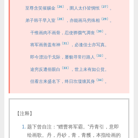
〔26〕
〔27〕
至尊含笑催赐金
，圉人太仆皆惆怅
。
〔28〕
〔29〕
弟子韩干早入室
，亦能画马穷殊相
。
〔30〕
干惟画肉不画骨，忍使骅骝气凋丧
。
〔31〕
将军画善盖有神
，必逢佳士亦写真。
〔32〕
即今漂泊干戈际，屡貌寻常行路人
。
〔33〕
途穷反遭俗眼白
，世上未有如公贫。
〔34〕
但看古来盛名下，终日坎壈缠其身
。
【注释】
题下曾自注：“赠曹将军霸。”丹青引，意即
绘画歌。丹，丹砂，青，青雘，本指绘画的