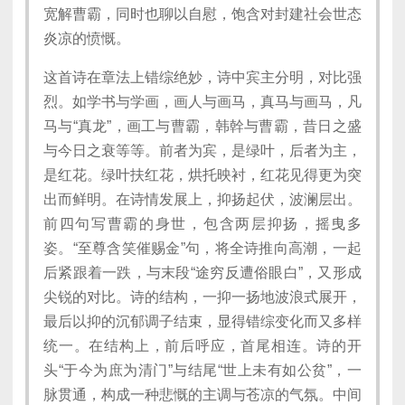
宽解曹霸，同时也聊以自慰，饱含对封建社会世态
炎凉的愤慨。
这首诗在章法上错综绝妙，诗中宾主分明，对比强
烈。如学书与学画，画人与画马，真马与画马，凡
马与“真龙”，画工与曹霸，韩幹与曹霸，昔日之盛
与今日之衰等等。前者为宾，是绿叶，后者为主，
是红花。绿叶扶红花，烘托映衬，红花见得更为突
出而鲜明。在诗情发展上，抑扬起伏，波澜层出。
前四句写曹霸的身世，包含两层抑扬，摇曳多
姿。“至尊含笑催赐金”句，将全诗推向高潮，一起
后紧跟着一跌，与末段“途穷反遭俗眼白”，又形成
尖锐的对比。诗的结构，一抑一扬地波浪式展开，
最后以抑的沉郁调子结束，显得错综变化而又多样
统一。在结构上，前后呼应，首尾相连。诗的开
头“于今为庶为清门”与结尾“世上未有如公贫”，一
脉贯通，构成一种悲慨的主调与苍凉的气氛。中间