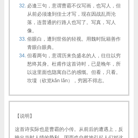
必逢三句，意谓曹霸不仅写画，也写人，但
从前必须逢到佳士才写，现在因战乱而沦
落，连普通的行路人也写了。写真，写人
像。
俗眼白，遭到世俗的轻视。用魏时阮籍善作
青眼白眼典。
但看两句，意谓历来负盛名的人，往往以穷
愁终其身。杜甫作这首诗时，已是晚年，所
以这里面也隐寓自己的感慨。但看，只看。
坎壈（砍览kǎn lǎn），穷困不得志。
【说明】
这首诗实际也是曹霸的小传。从前后的遭遇上，反
映出当时人情的势利，因而也自然地引起人们对这