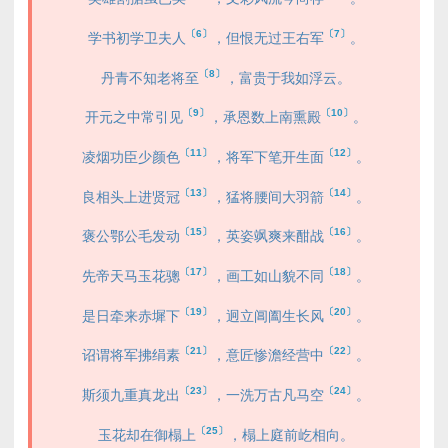
〔6〕
〔7〕
学书初学卫夫人
，但恨无过王右军
。
〔8〕
丹青不知老将至
，富贵于我如浮云。
〔9〕
〔10〕
开元之中常引见
，承恩数上南熏殿
。
〔11〕
〔12〕
凌烟功臣少颜色
，将军下笔开生面
。
〔13〕
〔14〕
良相头上进贤冠
，猛将腰间大羽箭
。
〔15〕
〔16〕
褒公鄂公毛发动
，英姿飒爽来酣战
。
〔17〕
〔18〕
先帝天马玉花骢
，画工如山貌不同
。
〔19〕
〔20〕
是日牵来赤墀下
，迥立阊阖生长风
。
〔21〕
〔22〕
诏谓将军拂绢素
，意匠惨澹经营中
。
〔23〕
〔24〕
斯须九重真龙出
，一洗万古凡马空
。
〔25〕
玉花却在御榻上
，榻上庭前屹相向。