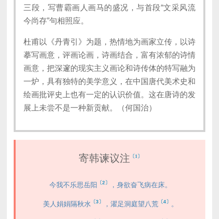
三段，写曹霸画人画马的盛况，与首段“文采风流
今尚存”句相照应。
杜甫以《丹青引》为题，热情地为画家立传，以诗
摹写画意，评画论画，诗画结合，富有浓郁的诗情
画意，把深邃的现实主义画论和诗传体的特写融为
一炉，具有独特的美学意义，在中国唐代美术史和
绘画批评史上也有一定的认识价值。这在唐诗的发
展上未尝不是一种新贡献。（何国治）
寄韩谏议注
〔1〕
〔2〕
今我不乐思岳阳
，身欲奋飞病在床。
〔3〕
〔4〕
美人娟娟隔秋水
，濯足洞庭望八荒
。