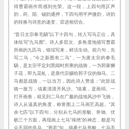
得曹霸画作而感到光荣。这一段，上四句用仄声
韵，药、陌、锡韵通押，下四句用平声微韵，诗韵
的转换与诗意的递变、层进相切合。
“昔日太宗拳毛騧”以下十四句，转入写马正位，具
体绘写“九马图”。诗人多层次、多角度地描写曹霸
所画的九匹马，错综写来，鲜活生动。前六句，先
写二马，“今之新图有二马”，一为唐太宗的拳毛
騧，是太宗平定刘黑闼时所乘的战骑，一为郭家狮
子花，即九花虬，是唐代宗赐给郭子仪的御马。二
马都是战骑，一以当万，因此诗人赞道：“此皆战
骑一敌万，缟素漠漠开风沙。”缟素，是画绢。一
打开画卷，就见到二马在广邈的战地风沙中飞驰，
诗人从逼真的角度，称誉图上二马画艺高超。“其
余七匹”以下四句，分别从七马的形貌、奔驰、伏
枥三个方面，再现画上七马“殊绝”的神态，都是与
众不同的良马。“迥若”句，描摹七马形貌，七马毛