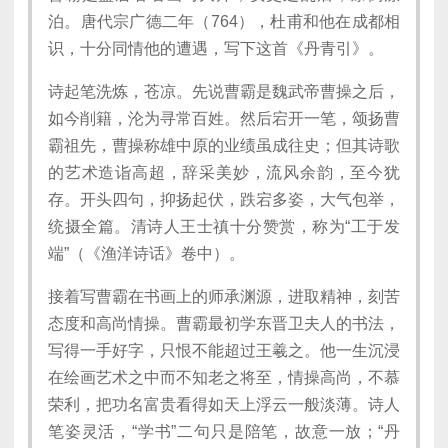
泊。唐代宗广德二年（764），杜甫和他在成都相
识，十分同情他的遭遇，写下这首《丹青引》。
诗起笔洗炼，苍凉。先说曹霸是魏武帝曹操之后，
如今削籍，沦为寻常百姓。然后宕开一笔，颂扬曹
霸祖先，曹操称雄中原的业绩虽成往史；但其诗歌
的艺术造诣高超，辞采美妙，流风余韵，至今犹
存。开头四句，抑扬起伏，跌宕多姿，大气包举，
统摄全篇。清诗人王士禛十分赞赏，称为“工于发
端”（《渔洋诗话》卷中）。
接着写曹霸在书画上的师承渊源，进取精神，刻苦
态度和高尚情操。曹霸最初学东晋卫夫人的书法，
写得一手好字，只恨不能超过王羲之。他一生沉浸
在绘画艺术之中而不知老之将至，情操高尚，不慕
荣利，把功名富贵看得如天上浮云一般淡薄。诗人
笔姿灵活，“学书”二句只是陪笔，故意一放；“丹