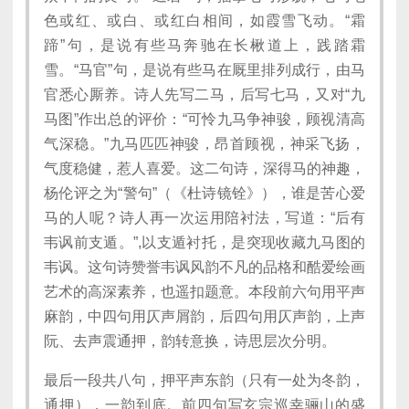
色或红、或白、或红白相间，如霞雪飞动。“霜
蹄”句，是说有些马奔驰在长楸道上，践踏霜
雪。“马官”句，是说有些马在厩里排列成行，由马
官悉心厮养。诗人先写二马，后写七马，又对“九
马图”作出总的评价：“可怜九马争神骏，顾视清高
气深稳。”九马匹匹神骏，昂首顾视，神采飞扬，
气度稳健，惹人喜爱。这二句诗，深得马的神趣，
杨伦评之为“警句”（《杜诗镜铨》），谁是苦心爱
马的人呢？诗人再一次运用陪衬法，写道：“后有
韦讽前支遁。”,以支遁衬托，是突现收藏九马图的
韦讽。这句诗赞誉韦讽风韵不凡的品格和酷爱绘画
艺术的高深素养，也遥扣题意。本段前六句用平声
麻韵，中四句用仄声屑韵，后四句用仄声韵，上声
阮、去声震通押，韵转意换，诗思层次分明。
最后一段共八句，押平声东韵（只有一处为冬韵，
通押），一韵到底。前四句写玄宗巡幸骊山的盛