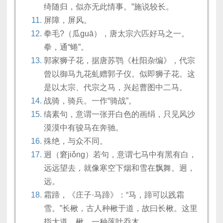
绮随归，似亦无此情事。”施说较长。
屏障，屏风。
拳毛?（瓜guā），唐太宗六匹好马之一。
拳，通“蜷”。
郭家狮子花，据唐苏鹗《杜阳杂编》，代宗
曾以御马九花虬赠郭子仪。似即狮子花。这
是以太宗、代宗之马，兴起曹图中二马。
战骑，骑兵。一作“骑战”。
缟素句，意谓一张开白色的画绢，只见风沙
漠漠中有骏马在奔驰。
殊绝，与众不同。
迥（窘jiǒng）若句，意谓七马中有黑有白，
远远望去，就像寒空下烟和雪在飘舞。迥，
远。
霜蹄，《庄子·马蹄》：“马，蹄可以践霜
雪。”长楸，古人种楸于道，故曰长楸。这里
指大道。楸，一种落叶乔木。