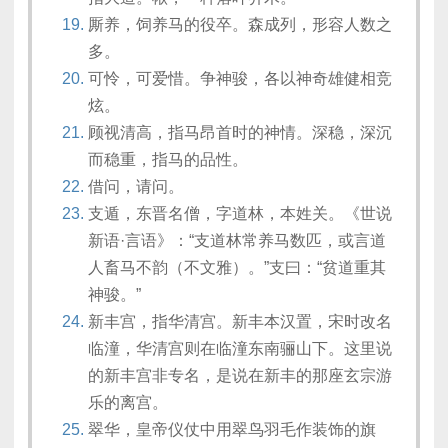
厮养，饲养马的役卒。森成列，形容人数之
多。
可怜，可爱惜。争神骏，各以神奇雄健相竞
炫。
顾视清高，指马昂首时的神情。深稳，深沉
而稳重，指马的品性。
借问，请问。
支遁，东晋名僧，字道林，本姓关。《世说
新语·言语》：“支道林常养马数匹，或言道
人畜马不韵（不文雅）。”支曰：“贫道重其
神骏。”
新丰宫，指华清宫。新丰本汉置，宋时改名
临潼，华清宫则在临潼东南骊山下。这里说
的新丰宫非专名，是说在新丰的那座玄宗游
乐的离宫。
翠华，皇帝仪仗中用翠鸟羽毛作装饰的旗