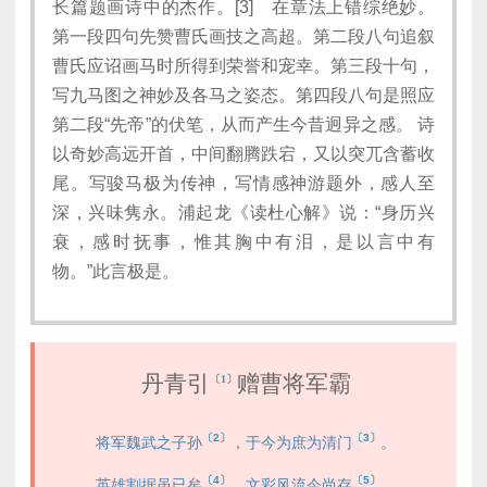
长篇题画诗中的杰作。[3] 在章法上错综绝妙。
第一段四句先赞曹氏画技之高超。第二段八句追叙
曹氏应诏画马时所得到荣誉和宠幸。第三段十句，
写九马图之神妙及各马之姿态。第四段八句是照应
第二段“先帝”的伏笔，从而产生今昔迥异之感。 诗
以奇妙高远开首，中间翻腾跌宕，又以突兀含蓄收
尾。写骏马极为传神，写情感神游题外，感人至
深，兴味隽永。浦起龙《读杜心解》说：“身历兴
衰，感时抚事，惟其胸中有泪，是以言中有
物。”此言极是。
丹青引
赠曹将军霸
〔1〕
〔2〕
〔3〕
将军魏武之子孙
，于今为庶为清门
。
〔4〕
〔5〕
英雄割据虽已矣
，文彩风流今尚存
。