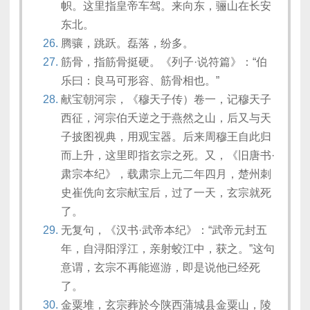
帜。这里指皇帝车驾。来向东，骊山在长安
东北。
腾骧，跳跃。磊落，纷多。
筋骨，指筋骨挺硬。《列子·说符篇》：“伯
乐曰：良马可形容、筋骨相也。”
献宝朝河宗，《穆天子传）卷一，记穆天子
西征，河宗伯夭逆之于燕然之山，后又与天
子披图视典，用观宝器。后来周穆王自此归
而上升，这里即指玄宗之死。又，《旧唐书·
肃宗本纪》，载肃宗上元二年四月，楚州刺
史崔侁向玄宗献宝后，过了一天，玄宗就死
了。
无复句，《汉书·武帝本纪》：“武帝元封五
年，自浔阳浮江，亲射蛟江中，获之。”这句
意谓，玄宗不再能巡游，即是说他已经死
了。
金粟堆，玄宗葬於今陕西蒲城县金粟山，陵