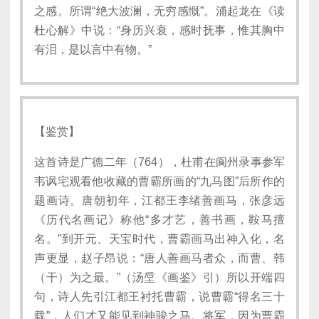
之感。所谓“绝大波澜，无穷感慨”。浦起龙在《读
杜心解》中说：“身历兴衰，感时抚事，惟其胸中
有泪，是以言中有物。”
【鉴赏】
这首诗是广德二年（764），杜甫在阆州录事参军
韦讽宅观看他收藏的曹霸所画的“九马图”后所作的
题画诗。唐朝初年，江都王李绪善画马，张彦远
《历代名画记》称他“多才艺，善书画，鞍马擅
名。”到开元、天宝时代，曹霸画马出神入化，名
声更显，赵子昂说：“唐人善画马者众，而曹、韩
（干）为之最。”（汤垕《画鉴》引）所以开端四
句，诗人先引江都王衬托曹霸，说曹霸“得名三十
载”，人们才又能见到神骏之马。将军，因为曹霸