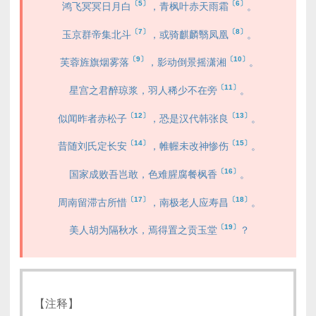
〔5〕
〔6〕
鸿飞冥冥日月白
，青枫叶赤天雨霜
。
〔7〕
〔8〕
玉京群帝集北斗
，或骑麒麟翳凤凰
。
〔9〕
〔10〕
芙蓉旌旗烟雾落
，影动倒景摇潇湘
。
〔11〕
星宫之君醉琼浆，羽人稀少不在旁
。
〔12〕
〔13〕
似闻昨者赤松子
，恐是汉代韩张良
。
〔14〕
〔15〕
昔随刘氏定长安
，帷幄未改神惨伤
。
〔16〕
国家成败吾岂敢，色难腥腐餐枫香
。
〔17〕
〔18〕
周南留滞古所惜
，南极老人应寿昌
。
〔19〕
美人胡为隔秋水，焉得置之贡玉堂
？
【注释】