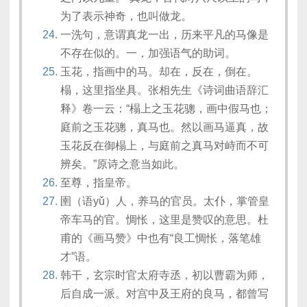
为了表示神奇，也叫做龙。
一洗句，意谓真龙一出，历来平凡的马像是
不存在似的。一，加强语气的助词。
玉花，指画中的马。却在，反在，倒在。
榻，这里指坐具。张相先生《诗词曲语辞汇
释》卷一云：“榻上之玉花骢，画中假马也；
庭前之玉花骢，真马也。然以画马逼真，故
玉花反在御榻上，与庭前之真马对峙而不可
辨矣。”原诗之意当如此。
至尊，指皇帝。
圉（语yǔ）人，养马的官员。太仆，掌管皇
帝车马的官。惆怅，这里是赞叹的意思。杜
甫的《画马赞》中也有“良工惆怅，落笔雄
才”语。
韩干，玄宗时官太府寺丞，初以曹霸为师，
后自成一派。对宫中及王府的良马，都曾写