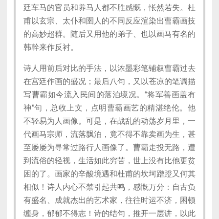
廷车马的官员和养马人都不胜感慨，怅然若失。杜
甫以玄宗、太仆和圉人的不同反应渲染出曹霸画技
的高妙超群。随后又用他的弟子、也以画马有名的
韩幹来作反衬。
诗人用前后对比的手法，以浓墨彩笔铺叙曹霸过去
在宫廷作画的盛况；最后八句，又以苍凉的笔调描
写曹霸如今流入民间的落泊境况。“将军善画盖有
神”句，总收上文，点明曹霸画艺的精湛绝伦。他
不轻易为人画像。可是，在战乱的动荡岁月里，一
代画马宗师，流落飘泊，竟不得不靠卖画为生，甚
至屡屡为寻常过路行人画像了。曹霸走投无路，遭
到流俗的轻视，生活如此穷苦，世上没有比他更贫
困的了。画家的辛酸境遇和杜甫的坎坷蹭蹬又何其
相似！诗人内心不禁引起共鸣，感慨万分：自古负
有盛名、成就杰出的艺术家，往往时运不济，困顿
缠身，郁郁不得志！诗的结句，推开一层讲，以此