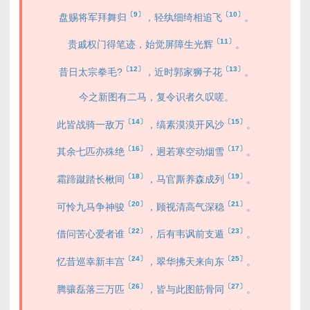
〔9〕
〔10〕
盘赐将军拜舞归
，轻纨细绮相追飞
。
〔11〕
贵戚权门得笔迹，始觉屏障生光辉
。
〔12〕
〔13〕
昔日太宗拳毛?
，近时郭家狮子花
。
今之新图有二马，复令识者久叹嗟。
〔14〕
〔15〕
此皆战骑一敌万
，缟素漠漠开风沙
。
〔16〕
〔17〕
其余七匹亦殊绝
，迥若寒空动烟雪
。
〔18〕
〔19〕
霜蹄蹴踏长楸间
，马官厮养森成列
。
〔20〕
〔21〕
可怜九马争神骏
，顾视清高气深稳
。
〔22〕
〔23〕
借问苦心爱者谁
，后有韦讽前支遁
。
〔24〕
〔25〕
忆昔巡幸新丰宫
，翠华拂天来向东
。
〔26〕
〔27〕
腾骧磊落三万匹
，皆与此图筋骨同
。