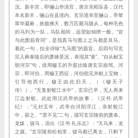
况。新丰宫，即骊山华清宫，唐京兆昭应县，汉代
本名新丰，骊山在县境内。玄宗巡幸至骊山，帝辇
翠华葳蕤，旌旗拂天，数万匹厩马随从，每种毛色
的马列为一队，马队相间，远望如锦绣一般。“皆
与此图筋骨同”，是指真马与图上之马都是良马。
着此一句，扣全诗咏“九马图”的题旨。后四句写玄
宗入葬泰陵后的萧竦景况，表现其“衰”。“自从献宝
朝河宗”句，借周穆王的升遐比喻唐玄宗崩驾。河
宗，即河伯，周穆王西征，河伯朝见并献上宝物，
引导他西行，穆王由此归天，（《穆天子
传》）。“无复射蛟江水中”，玄宗已卒，无人再来
江边射蛟。此处用汉武帝的故事，《汉书·武帝
纪》：“元封五年，武帝自浔阳浮江，亲射蛟江
中，获之。”“君不见”二句，描写玄宗陵前的萧条。
龙媒，骏马，语出《汉书·礼乐志》：“天马来，龙
之媒。”玄宗陵前松柏里，骏马都已离去，只剩下