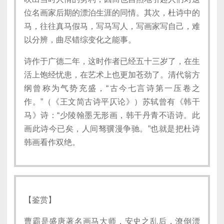
位名画家后期的漂泊生涯的同情。其次，杜诗中的
马，往往真马假马，写马写人，写画家写自己，难
以分辨，曲尽错综变化之能事。
诗作于广德二年，这时作者已经五十三岁了，在生
活上饱经忧患，在艺术上也更加苍劲了。清代翁方
纲曾称为气势充盛，“古今七言诗第一压卷之
作。”（《王文简古诗平仄论》）苏轼曾有《韩干
马》诗：“少陵翰墨无形画，韩干丹青不语诗。此
画此诗今已矣，人间驽骥漫争驰。”也就是把杜诗
韩画看作双绝。
【鉴赏】
曹霸是盛唐著名画马大师，安史之乱后，潦倒漂