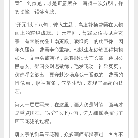
青”二句点题，才是正意所在，写得主次分明，抑
扬顿挫，错落有致。
“开元”以下八句，转入主题，高度赞扬曹霸在人物
画上的辉煌成就。开元年间，曹霸应诏去见唐玄
宗，有幸屡次登上南薰殿。凌烟阁上的功臣像，因
年久褪色，曹霸奉命重绘。他以生花妙笔画得栩栩
如生。文臣头戴朝冠，武将腰插大竿长箭。褒国公
段志玄、鄂国公尉迟敬德，毛发飞动，神采奕奕，
仿佛呼之欲出，要奔赴沙场鏖战一番似的。曹霸的
肖像画，形神兼备，气韵生动，表现了高超的技
艺。
诗人一层层写来，在这里，画人仍是衬笔，画马才
是重点所在。“先帝”以下八句，诗人细腻地描写了
画玉花骢的过程。
唐玄宗的御马玉花骢，众多画师都描摹过，各各不