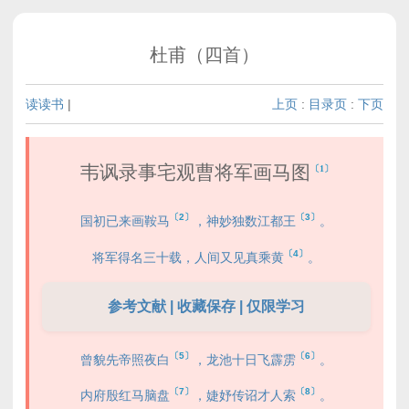
杜甫（四首）
读读书
|
上页
:
目录页
:
下页
韦讽录事宅观曹将军画马图
〔1〕
〔2〕
〔3〕
国初已来画鞍马
，神妙独数江都王
。
〔4〕
将军得名三十载，人间又见真乘黄
。
参考文献 | 收藏保存 | 仅限学习
〔5〕
〔6〕
曾貌先帝照夜白
，龙池十日飞霹雳
。
〔7〕
〔8〕
内府殷红马脑盘
，婕妤传诏才人索
。