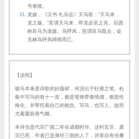
号泰陵。
龙媒，《汉书·礼乐志》天马歌：“天马来，
龙之媒。”意谓天马来，即龙必至之兆。后因
称良马为龙媒。鸟呼风，意谓良马既去，徒
见林鸟呼风啼雨而己。
【说明】
骏马本来是诗歌的好题材，何况出于杜甫之笔。杜
集中写马的有十一首，都是笔锋带着情感，都是性
格化，并寄托着自己的抱负。写马，也写人。故而
尤着重筋骨气概。
本诗当是代宗广德二年在成都时作。这时玄宗、肃
宗已死，作者已是身经三朝的人了，诗里自有沧桑