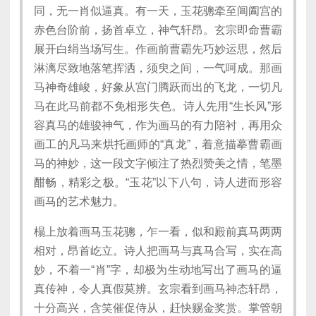
同，无一肖似逼真。有一天，玉花骢牵至阊阖宫的
赤色台阶前，扬首卓立，神气轩昂。玄宗即命曹霸
展开白绢当场写生。作画前曹霸先巧妙运思，然后
淋漓尽致地落笔挥洒，须臾之间，一气呵成。那画
马神奇雄峻，好象从宫门腾跃而出的飞龙，一切凡
马在此马前都不免相形失色。诗人先用“生长风”形
容真马的雄骏神气，作为画马的有力陪衬，再用众
画工的凡马来烘托画师的“真龙”，着意描摹曹霸画
马的神妙，这一段文字倾注了热烈赞美之情，笔墨
酣畅，精彩之极。“玉花”以下八句，诗人进而形容
画马的艺术魅力。
榻上放着画马玉花骢，乍一看，似和殿前真马两两
相对，昂首屹立。诗人把画马与真马合写，实在高
妙，不着一“肖”字，却极为生动地写出了画马的逼
真传神，令人真假莫辨。玄宗看到画马神态轩昂，
十分高兴，含笑催促侍从，赶快赐金奖赏。掌管朝