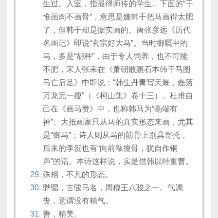
生过。入室，指最得师传的学生。下面的“干
惟画肉不画骨”，意思是嫌韩干把马画得太肥
了，但韩干却是据实画的。唐张彦远《历代
名画记》即说“玄宗好大马”。当时御厩中的
马，多是“胡种”，由于专人饲养，也不可能
不肥，宋人张耒在《萧朝散惠石本韩干马图
马亡后足》中即说：“韩生丹青写天厩，磊落
万龙无一瘦”（《柯山集》卷十三）。杜甫自
己在《画马赞》中，也称韩马为“毫端有
神”。大抵画家只从马的真实形态来画，尤其
是“御马”；诗人则从马的筋骨上别具寄托，
后来的李贺也有“向前敲瘦骨，犹自作铜
声”的话。本诗这样说，实是借韩以特重曹。
殊相，不凡的形态。
骅骝，古骏马名，周穆王八骏之一。气凋
丧，意谓没有精气。
善，精美。