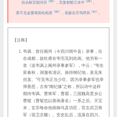
〔28〕
〔29〕
自从献宝朝河宗
，无复射蛟江水中
。
〔30〕
〔31〕
君不见金粟堆前松柏里
，龙媒去尽鸟呼风
。
【注释】
韦讽，曾任阆州（今四川闻中县）录事，住
在成都，故杜甫在韦宅见到此画。他另有一
首《送韦讽上阆州录事参军》，中云：“韦生
富春秋，洞澈有清识。操持纲纪地，喜见朱
丝直。”可见韦正当少壮。因为录事参军也举
弹善恶，古有“纲纪掾”之称，所以诗中这样
期待韦讽。曹将军，曹霸，三国魏高贵乡公
曹髦（曹髦也以善画著名）一系之后。天宝
末，玄宗每命他画御马及功臣，官左武卫将
军（宿卫京畿）。安史乱后，流落在四川。