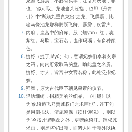
龙池飞霹雳，不必有实事，注引兴庆池，非
也。”似可取。龙池当为泛指，也即《丹青
引》中“斯须九重真龙出”之龙。飞霹雳，比
喻马像池龙那样腾跃飞舞。霹雳，疾雷声。
内府，皇宫中的府库。殷（烟yān）红，犹
紫红。马脑，宝石名，也作玛瑙，有多种颜
色。
婕妤（捷于jiéyú）句，意谓妃嫔们奉着玄宗
之诏，向内府索取马脑盘。喻此盘之名贵。
婕妤、才人，皆宫中女官名称，此处泛指妃
嫔。
拜舞，原为古代臣下朝见皇帝的仪节。
轻纨细绮，指精美的丝织品。《杜臆》以
为“纨绮追飞乃贵戚权门之求画也”，连下句
是用倒插法。清施鸿保《读杜诗说》，则以
为“今按此谓赐盘之外，更赠纨绮耳。谓权戚
求画，则是将军出朝，而诸人即于朝外以纨