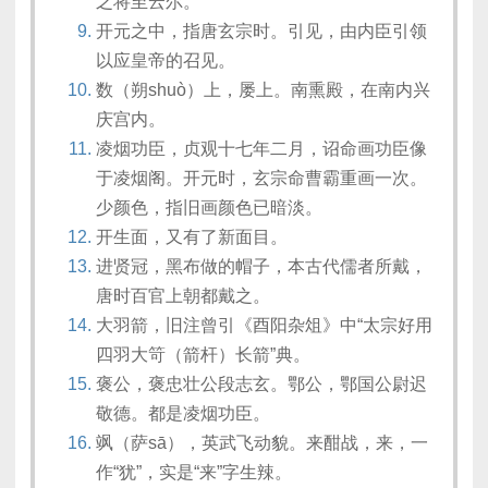
之将至云尔。”
开元之中，指唐玄宗时。引见，由内臣引领
以应皇帝的召见。
数（朔shuò）上，屡上。南熏殿，在南内兴
庆宫内。
凌烟功臣，贞观十七年二月，诏命画功臣像
于凌烟阁。开元时，玄宗命曹霸重画一次。
少颜色，指旧画颜色已暗淡。
开生面，又有了新面目。
进贤冠，黑布做的帽子，本古代儒者所戴，
唐时百官上朝都戴之。
大羽箭，旧注曾引《酉阳杂俎》中“太宗好用
四羽大笴（箭杆）长箭”典。
褒公，褒忠壮公段志玄。鄂公，鄂国公尉迟
敬德。都是凌烟功臣。
飒（萨sā），英武飞动貌。来酣战，来，一
作“犹”，实是“来”字生辣。