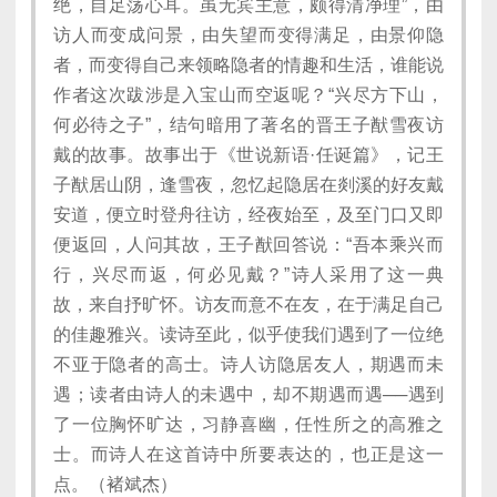
绝，自足荡心耳。虽无宾主意，颇得清净理”，由
访人而变成问景，由失望而变得满足，由景仰隐
者，而变得自己来领略隐者的情趣和生活，谁能说
作者这次跋涉是入宝山而空返呢？“兴尽方下山，
何必待之子”，结句暗用了著名的晋王子猷雪夜访
戴的故事。故事出于《世说新语·任诞篇》，记王
子猷居山阴，逢雪夜，忽忆起隐居在剡溪的好友戴
安道，便立时登舟往访，经夜始至，及至门口又即
便返回，人问其故，王子猷回答说：“吾本乘兴而
行，兴尽而返，何必见戴？”诗人采用了这一典
故，来自抒旷怀。访友而意不在友，在于满足自己
的佳趣雅兴。读诗至此，似乎使我们遇到了一位绝
不亚于隐者的高士。诗人访隐居友人，期遇而未
遇；读者由诗人的未遇中，却不期遇而遇──遇到
了一位胸怀旷达，习静喜幽，任性所之的高雅之
士。而诗人在这首诗中所要表达的，也正是这一
点。（褚斌杰）