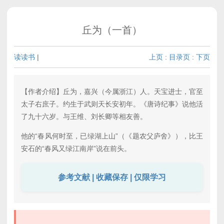
丘为（一首）
读读书
|
上页
:
目录页
:
下页
【作者介绍】丘为，嘉兴（今属浙江）人。天宝进士，官至
太子右庶子。约生于武则天长安初年。《唐诗纪事》说他活
了九十六岁。与王维、刘长卿等相友善。
他的“春风何时至，已绿湖上山”（《题农父庐舍》），比王
安石的“春风又绿江南岸”说在前头。
参考文献 | 收藏保存 | 仅限学习