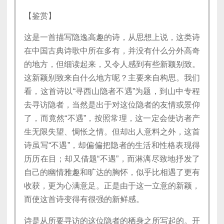
【鉴赏】
这是一首描写隐逸高趣的诗，从思想上说，这类诗
在中国古典诗歌中所在多有，并没有什么分外高奇
的地方，但细读起来，又令人感到有些新颖别致。
这新颖别致来自什么地方呢？主要来自构思。我们
看，这首诗以“寻西山隐者不遇”为题，到山中专程
去寻访隐者，当然是出于对这位隐者的友情或景仰
了，而竟然“不遇”，按照常理，这一定会使访者产
生无限失望、惆怅之情。但却出人意料之外，这首
诗虽写“不遇”，却偏偏把隐者的生活和性格表现得
历历在目；却又借题“不遇”，而淋漓尽致地抒发了
自己的幽情雅趣和旷达的胸怀，似乎比相遇了更有
收获，更为心满意足。正是由于这一立意的新颖，
而使这首诗变得有很强的新鲜感。
诗是从所要寻访的这位隐者的栖身之所写起的。开