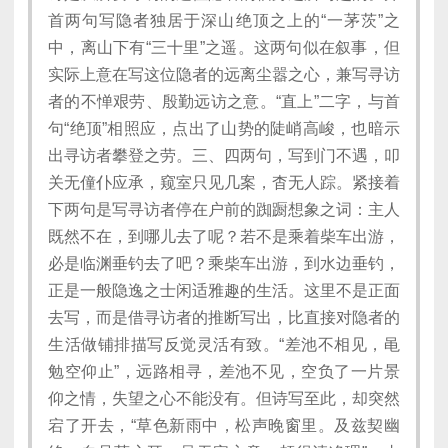
首两句写隐者独居于深山绝顶之上的“一茅茨”之
中，离山下有“三十里”之遥。这两句似在叙事，但
实际上意在写这位隐者的远离尘嚣之心，兼写寻访
者的不惮艰劳、殷勤远访之意。“直上”二字，与首
句“绝顶”相照应，点出了山势的陡峭高峻，也暗示
出寻访者攀登之劳。三、四两句，写到门不遇，叩
关无僮仆应承，窥室只见几案，杳无人踪。紧接着
下两句是写寻访者停在户前的踟蹰想象之词：主人
既然不在，到哪儿去了呢？若不是乘着柴车出游，
必是临渊垂钓去了吧？乘柴车出游，到水边垂钓，
正是一般隐逸之士闲适雅趣的生活。这里不是正面
去写，而是借寻访者的推断写出，比直接对隐者的
生活做铺排描写反觉灵活有致。“差池不相见，黾
勉空仰止”，远路相寻，差池不见，空负了一片景
仰之情，失望之心不能没有。但诗写至此，却突然
宕了开去，“草色新雨中，松声晚窗里。及兹契幽