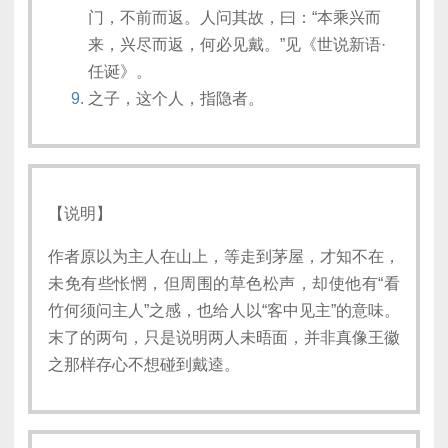
门，不前而返。人问其故，曰：“本乘兴而
来，兴尽而返，何必见戴。”见《世说新语·
任诞》。
之子，这个人，指隐者。
【说明】
作者原以为主人在山上，等走到茅屋，才知不在，
未免有些怅惘，但周围的草色松声，却使他有“看
竹何须问主人”之感，也给人以“客中见主”的意味。
末了的两句，只是说明两人未晤面，并非真像王徽
之那样存心不想碰到戴逵。