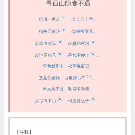
寻西山隐者不遇
〔1〕
绝顶一茅茨
，直上三十里。
〔2〕
扣关无僮仆
，窥室惟案几。
〔3〕
〔4〕
若非巾柴车
，应是钓秋水
。
〔5〕
〔6〕
差池不相见
，黾勉空仰止
。
草色新雨中，松声晚窗里。
〔7〕
及兹契幽绝，自足荡心耳
。
虽无宾主意，颇得清净理。
〔8〕
〔9〕
兴尽方下山
，何必待之子
。
【注释】