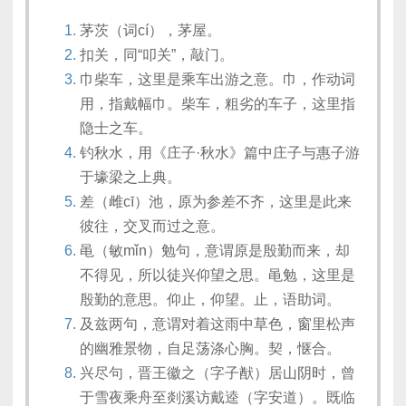
茅茨（词cí），茅屋。
扣关，同“叩关”，敲门。
巾柴车，这里是乘车出游之意。巾，作动词
用，指戴幅巾。柴车，粗劣的车子，这里指
隐士之车。
钓秋水，用《庄子·秋水》篇中庄子与惠子游
于壕梁之上典。
差（雌cī）池，原为参差不齐，这里是此来
彼往，交叉而过之意。
黾（敏mǐn）勉句，意谓原是殷勤而来，却
不得见，所以徒兴仰望之思。黾勉，这里是
殷勤的意思。仰止，仰望。止，语助词。
及兹两句，意谓对着这雨中草色，窗里松声
的幽雅景物，自足荡涤心胸。契，惬合。
兴尽句，晋王徽之（字子猷）居山阴时，曾
于雪夜乘舟至剡溪访戴逵（字安道）。既临