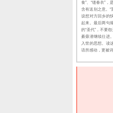
食”、“缝春衣”
含有送别之意。“
设想对方回乡的
起来。最后两句
的“圣代”，不要
綦毋潜继续仕进
入世的思想。读
语所感动，更被