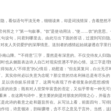
归隐，看似语句平淡无奇，细细读来，却是词浅情深，含着悠然
君何所之？”第一句叙事。“饮”是使动用法，“使……饮”的意思
二句设句，问君到哪里去。由此引出下面的答话，过渡到写归隐
者对友人关切爱护的深厚情意。送别者的感情起始就渗透在字里
卧南山陲。”“不得意”三字，显然是有深意的。不仅交待友人归
同时也从侧面表达诗人自己对现实愤懑不平的心情。这三字是理
得知友人“不得意”的心情后，劝慰道：“但去莫复问，白云无尽
了。其实你何必以失意为念呢？那尘世的功名利禄总是有尽头的
，足以供你娱乐排遣了。这两句表现了作者很复杂的思想感情
隐居的欣羡；既有对人世荣华富贵的否定，又似乎带有一种无可
字看来，在这两句诗中，更主要的则是对朋友的同情之心，并蕴
正是此诗的着意之处和题旨所在。从写法上看，前面四句，写得
句作结，诗意顿浓，韵味骤增，含不尽之意见于言外。当然，这