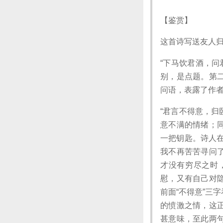
【鉴赏】
这首诗写送友人
“下马饮君酒，问
别，是点题。第
问语，表露了作
“君言不得意，归
意不满的情绪；
一把钥匙。诗人在
我不再苦苦寻问
才没有穷尽之时
慰，又有自己对
前面“不得意”三
的愤激之情，这
甚意味，至此两