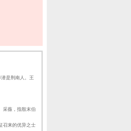
毋潜是荆南人。王
。采薇，指殷末伯
征召来的优异之士