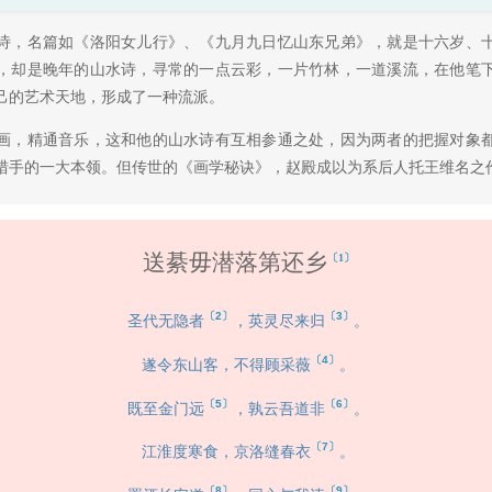
诗，名篇如《洛阳女儿行》、《九月九日忆山东兄弟》，就是十六岁、
，却是晚年的山水诗，寻常的一点云彩，一片竹林，一道溪流，在他笔
己的艺术天地，形成了一种流派。
画，精通音乐，这和他的山水诗有互相参通之处，因为两者的把握对象
猎手的一大本领。但传世的《画学秘诀》，赵殿成以为系后人托王维名之
送綦毋潜落第还乡
〔1〕
〔2〕
〔3〕
圣代无隐者
，英灵尽来归
。
〔4〕
遂令东山客，不得顾采薇
。
〔5〕
〔6〕
既至金门远
，孰云吾道非
。
〔7〕
江淮度寒食，京洛缝春衣
。
〔8〕
〔9〕