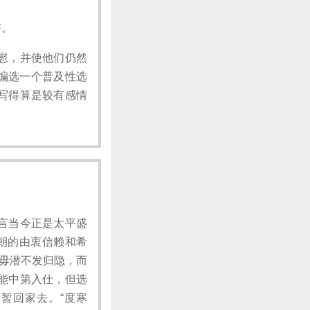
好。
慰，并使他们仍然
明编选一个普及性选
写得算是较有感情
言当今正是太平盛
朝的由衷信赖和希
綦毋潜不发归隐，而
能中第入仕，但选
暂回家去。“度寒