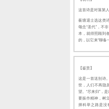
这首诗是对落第
蘅塘退士选这类
颂念“圣代”，不
本，就得照顾到
的，以它来“聊备
【鉴赏】
这是一首送别诗
世，人们不再隐
望。“尽来归”，
要振作精神，树
择科举之路是没