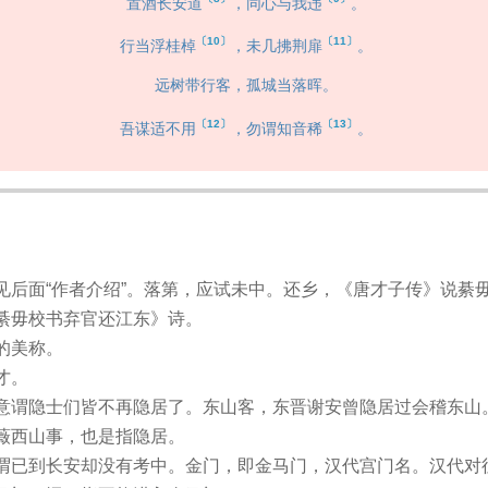
置酒长安道
，同心与我违
。
〔10〕
〔11〕
行当浮桂棹
，未几拂荆扉
。
远树带行客，孤城当落晖。
〔12〕
〔13〕
吾谋适不用
，勿谓知音稀
。
见后面“作者介绍”。落第，应试未中。还乡，《唐才子传》说綦
綦毋校书弃官还江东》诗。
的美称。
才。
意谓隐士们皆不再隐居了。东山客，东晋谢安曾隐居过会稽东山
薇西山事，也是指隐居。
谓已到长安却没有考中。金门，即金马门，汉代宫门名。汉代对