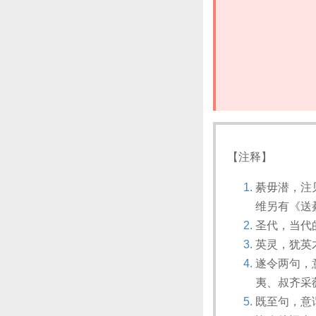
【注释】
綦毋潜，注
维另有《送
圣代，当代
英灵，犹英
遂令两句，
夷、叔齐采
既至句，意