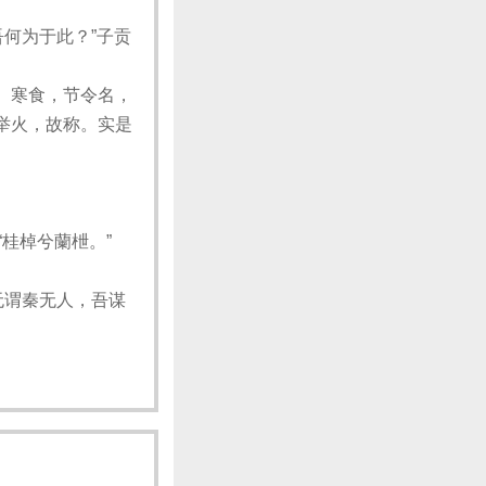
何为于此？”子贡
。寒食，节令名，
举火，故称。实是
桂棹兮蘭枻。”
无谓秦无人，吾谋