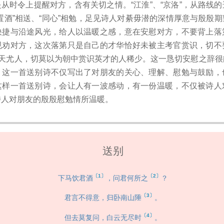
，是从时令上提醒对方，含有关切之情。“江淮”、“京洛”，从路线
置酒”相送、“同心”相勉，足见诗人对綦毋潜的深情厚意与殷殷
快捷与沿途风光，给人以温暖之感，意在安慰对方，不要背上落
规劝对方，这次落第只是自己的才华恰好未被主考官赏识，切不
怨天尤人，切莫以为朝中赏识英才的人稀少。这一恳切安慰之辞
。这一首送别诗不仅写出了对朋友的关心、理解、慰勉与鼓励，
这样一首送别诗，会让人有一波感动，有一份温暖，不仅被诗人
诗人对朋友的殷殷慰勉情所温暖。
送别
〔1〕
〔2〕
下马饮君酒
，问君何所之
？
〔3〕
君言不得意，归卧南山陲
。
〔4〕
但去莫复问，白云无尽时
。