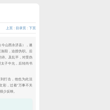
上页
:
目录页
:
下页
（今山西永济县），遂
至洛阳，迫授伪职。后
的诗。及乱平，对受伪
授太子中允，后转尚书
受到打击，他也为此沮
文彩，过着“万事不关
很少反映。