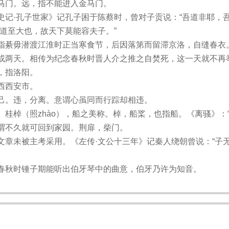
马门。远，指不能进入金马门。
史记·孔子世家》记孔子困于陈蔡时，曾对子贡说：“吾道非耶，吾
之道至大也，故天下莫能容夫子。”
指綦毋潜渡江淮时正当寒食节，后因落第而留滞京洛，自缝春衣
或两天。相传为纪念春秋时晋人介之推之自焚死，这一天就不再
，指洛阳。
西西安市。
己。违，分离。意谓心虽同而行踪却相违。
。桂棹（照zhào），船之美称。棹，船桨，也指船。《离骚》：“
谓不久就可回到家园。荆扉，柴门。
文章未被主考采用。《左传·文公十三年》记秦人绕朝曾说：“子
春秋时锺子期能听出伯牙琴中的曲意，伯牙乃许为知音。