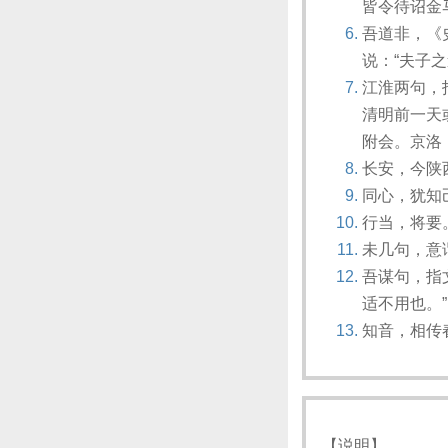
皆令待诏金
吾道非，《
说：“夫子
江淮两句，
清明前一天
附会。京洛
长安，今陕
同心，犹知
行当，将要
未几句，意
吾谋句，指
适不用也。”
知音，相传
【说明】