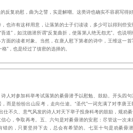
人的反复劝慰，曲为之譬，实是解嘲。这类诗也确实不容易写得
诗，也许有这样用意，让落第的士子们读读，多少可以得到些安
非“吾道”，如沈德潜所谓“反复曲折，使落第人绝无怨尤”。也说
各方面的读者对象。当然，在唐人慰下第者的诗中，王维这一首
一格”，也是经过了缜密的选择的。
。诗人对参加科举考试落第的綦毋潜予以慰勉、鼓励。开头四句
居，而是纷纷出山应考，走向仕途。“圣代”一词充满了对李唐王
是出仕不久、意气风发的诗人对天下举子投身科考的鼓励，规劝
立信心，争取再考。五、六句是对綦毋潜的安慰：尽管这一次未
有错的，只要坚持下去，总会有希望的。七至十句是劝綦毋潜