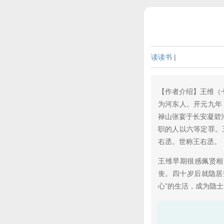
读读书
|
【作者介绍】王维（
为河东人。开元九年
禄山张宴于长安凝碧
职的人以六等定罪。
右丞。世称王右丞。
王维早期很感佩贤相
丧。四十岁后就隐居
心”的生活，成为隐