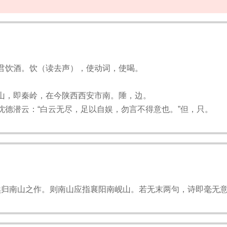
君饮酒。饮（读去声），使动词，使喝。
山，即秦岭，在今陕西西安市南。陲，边。
沈德潜云：“白云无尽，足以自娱，勿言不得意也。”但，只。
然归南山之作。则南山应指襄阳南岘山。若无末两句，诗即毫无