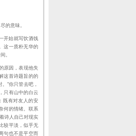
不尽的意味。
。一开始就写饮酒饯
。这一质朴无华的
行间。
隐的原因，表现他失
解这首诗题旨的的
时。”你只管去吧，
，只有山中的白云
：既有对友人的安
奈何的情绪。联系
含着诗人自己对现实
比较平淡，似乎无
两句也不是平空而