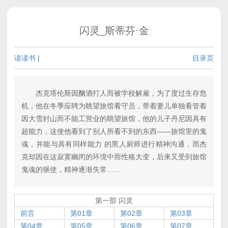
闪灵_斯蒂芬·金
读读书
|
目录页
杰克塔伦斯因酗酒打人而被学校解雇，为了度过生存危
机，他在冬季应聘为眺望旅馆看守员，带着妻儿单独看管着
因大雪封山而不能工营业的眺望旅馆，他的儿子丹尼因具有
超能力，这使他看到了别人所看不到的东西——旅馆里的鬼
魂，并能与具有同样能力 的黑人厨师进行精神沟通，而杰
克却因在这寂寞幽闭的环境中而性格大变，后来又受到旅馆
鬼魂的驱使，精神逐渐失常……
第一部 闪灵
前言
第01章
第02章
第03章
第04章
第05章
第06章
第07章