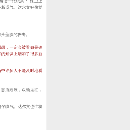
裹债一张纸条：“保卫上
花板叹气。达尔文好像觉
劈头盖脸的攻击。
思想，一定会被看做是确
有的知识上增加了很多新
中许多人不能及时地看
愁眉渐展，双颊返红，
分的喜气。达尔文也忙将