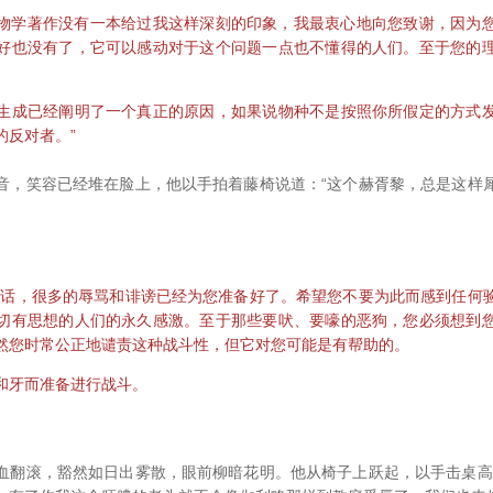
学著作没有一本给过我这样深刻的印象，我最衷心地向您致谢，因为您
好也没有了，它可以感动对于这个问题一点也不懂得的人们。至于您的
成已经阐明了一个真正的原因，如果说物种不是按照你所假定的方式发
的反对者。”
笑容已经堆在脸上，他以手拍着藤椅说道：“这个赫胥黎，总是这样
，很多的辱骂和诽谤已经为您准备好了。希望您不要为此而感到任何
切有思想的人们的永久感激。至于那些要吠、要嚎的恶狗，您必须想到
然您时常公正地谴责这种战斗性，但它对您可能是有帮助的。
牙而准备进行战斗。
滚，豁然如日出雾散，眼前柳暗花明。他从椅子上跃起，以手击桌高