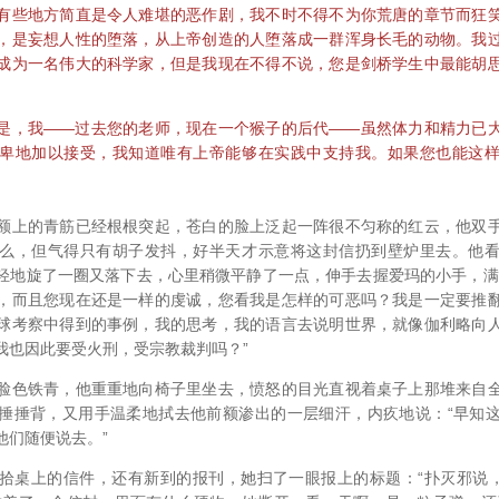
有些地方简直是令人难堪的恶作剧，我不时不得不为你荒唐的章节而狂
，是妄想人性的堕落，从上帝创造的人堕落成一群浑身长毛的动物。我
成为一名伟大的科学家，但是我现在不得不说，您是剑桥学生中最能胡
，我——过去您的老师，现在一个猴子的后代——虽然体力和精力已大
卑地加以接受，我知道唯有上帝能够在实践中支持我。如果您也能这
上的青筋已经根根突起，苍白的脸上泛起一阵很不匀称的红云，他双手
么，但气得只有胡子发抖，好半天才示意将这封信扔到壁炉里去。他
轻地旋了一圈又落下去，心里稍微平静了一点，伸手去握爱玛的小手，满
，而且您现在还是一样的虔诚，您看我是怎样的可恶吗？我是一定要推
球考察中得到的事例，我的思考，我的语言去说明世界，就像伽利略向
我也因此要受火刑，受宗教裁判吗？”
色铁青，他重重地向椅子里坐去，愤怒的目光直视着桌子上那堆来自全
捶捶背，又用手温柔地拭去他前额渗出的一层细汗，内疚地说：“早知
他们随便说去。”
上的信件，还有新到的报刊，她扫了一眼报上的标题：“扑灭邪说，