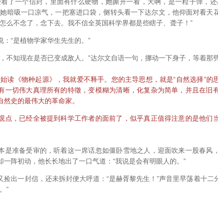
碰着了一个信封，里面有什么硬物，她撕开一看，天啊，是一粒子弹，还
”她暗吸一口凉气，一把塞进口袋，侧转头看一下达尔文，他仰面对看天
“怎么不念了，念下去。我不信全英国科学界都是些瞎子、聋子！”
“是植物学家华生先生的。”
不知现在是否已变成敌人。”达尔文自语一句，挪动一下身子，等着那
读《物种起源》，我就爱不释手。您的主导思想，就是“自然选择”的
有一切伟大真理所有的特徵，变模糊为清晰，化复杂为简单，并且在旧
自然史的最伟大的革命家。
点，已经全被提到科学工作者的面前了，似乎真正值得注意的是他们当
是准备受审的，听着这一席话忽如僵卧雪地之人，迎面吹来一股春风，
却一阵初动，他长长地出了一口气道：“我说是会有明眼人的。”
出一封信，还未拆封便大呼道：“是赫胥黎先生！”声音里早荡着十二
。”