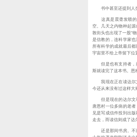
书中甚至还提到人类
这真是震聋发聩的霹
空。几天之内物种起源
敦街头也出现了一股“
是信教的，连科学家也
所有科学的成就最后都
宇宙里不给上帝留下位
但是也有支持者，就
斯就读完了这本书。恩
我现在正在读达尔文
今还从来没有过这样大
但是现在的达尔文和
唐恩村一位多病的老者
见是写成信件投到出版
走去，而读信则成了达
还是那间书房。不过