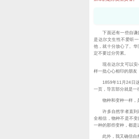
下面还有一些自谦的
是达尔文生性不爱听一
他，就十分放心了。华
定不要过分劳累。
现在达尔文可以安心
样一批心心相印的朋友
1859年11月24
一页，导言部分就是一
物种和变种一样，是
许多自然学者直到最
全相信，物种不是不变
一种的那些变种，都是
此外，我又确信自然