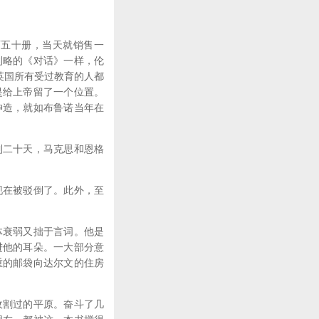
五十册，当天就销售一
利略的《对话》一样，伦
英国所有受过教育的人都
是给上帝留了一个位置。
神造，就如布鲁诺当年在
二十天，马克思和恩格
在被驳倒了。此外，至
衰弱又拙于言词。他是
进他的耳朵。一大部分意
重的邮袋向达尔文的住房
割过的平原。奋斗了几