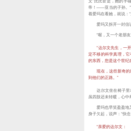
文”比比皆是，她的手
帝！——亚当的子孙。
着爱玛在看她，就说：
爱玛又拆开一封信说：
“喔，又一个老朋友，
“达尔文先生，一开始
定不移的科学真理，它
的东西，您是这个世纪
现在，这些新奇的观
到他们的正路。”
达尔文坐在椅子里本
虽四肢还未转暖，心中
爱玛也早笑盈盈地又捡
身子欠起，说声：“快念
“亲爱的达尔文：