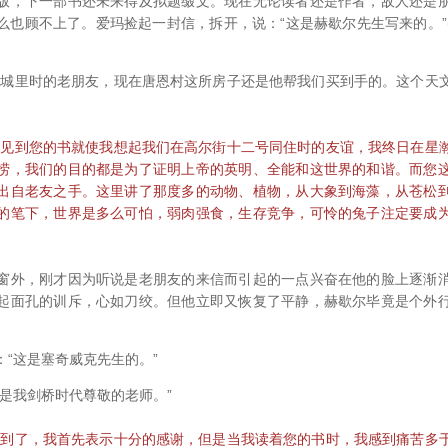
版，下一部书还未来得及拟题缀文。现在无论读者还是作者，敌人还是
么也顾不上了。爱玛捡起一封信，拆开，说：“这是赫歇尔先生写来的。”
里时的老朋友，现在唐恩村这所房子还是他帮我们买到手的。这个天
到您的书就使我想起我们在高尔街十二号同住时的友谊，我终日在星
捞，我们的目的都是为了证明上帝的英明、全能和这世界的和谐。而您
出自老友之手。这里讲了那度多的动物、植物，从大象到海藻，从苍松
的笔下，世界是多么可怕，弱肉强食，生存竞争，可怜的兔子注定要成
外，刚才因为听说是老朋友的来信而引起的一点兴奋在他的脸上逐渐消
起面孔的训斥，心如刀绞。但他立即又恢复了平静，赫歇尔毕竟是个外
这是塞奇威克先生的。”
我剑桥时代尊敬的老师。”
了，我首先表示十分的感谢，但是当我读着您的书时，我感到痛苦多