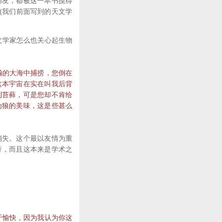
朋友，都被这一本书搅得
(我们前面写到的天文学
文学家怎么也关心起生物
瀚的大海中捕捞，您倒在
这本宇宙在实在叫我后背
到苔藓，可是您却不肯给
为狼的美味，这是些甚么
失。这个最以友情为重
行，而且这本来是学术之
于愉快，因为我认为你这