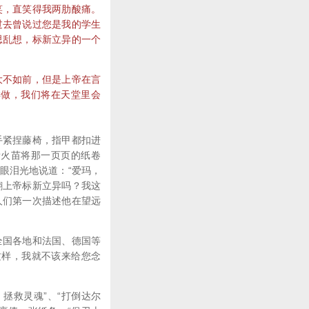
笑，直笑得我两肋酸痛。
过去曾说过您是我的学生
思乱想，标新立异的一个
不如前，但是上帝在言
样做，我们将在天堂里会
紧捏藤椅，指甲都扣进
看火苗将那一页页的纸卷
眼泪光地说道：“爱玛，
翻上帝标新立异吗？我这
人们第一次描述他在望远
国各地和法国、德国等
这样，我就不该来给您念
拯救灵魂”、“打倒达尔