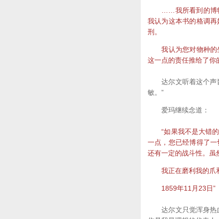
……我所看到的博物
我认为这本书的格调再
刑。
我认为您对物种的生
这一点的责任推给了你
达尔文听着这个声音，
敏。”
爱玛继续念道：
“如果我不是大错的话
一点，您已经博得了一
还有一定的战斗性。虽
我正在磨利我的爪和
1859年11月23日”
达尔文只觉浑身热血翻