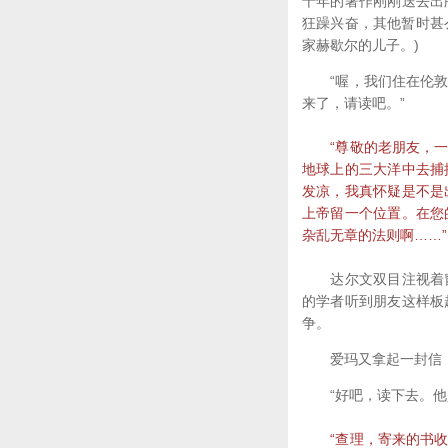
十年的著作刚刚送去出
狂躁兴奋，其他暂时甚
家赫歇尔的儿子。)
“喔，我们住在伦敦城
来了，请读吧。”
“尊敬的老朋友，一见
地球上的三大洋中去捕
发凉，我真怀疑是不是
上帝留一个位置。在您
杂乱无章的法则啊……”
达尔文双目注视着窗
的学者听到朋友这样板
争。
爱玛又拿起一封信：“
“好吧，读下去。他是
“查理，寄来的书收到