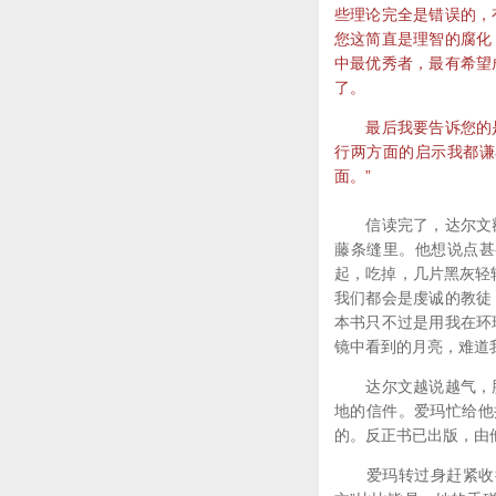
些理论完全是错误的，
您这简直是理智的腐化
中最优秀者，最有希望
了。
最后我要告诉您的是
行两方面的启示我都谦
面。”
信读完了，达尔文额
藤条缝里。他想说点甚
起，吃掉，几片黑灰轻
我们都会是虔诚的教徒
本书只不过是用我在环
镜中看到的月亮，难道
达尔文越说越气，脸
地的信件。爱玛忙给他
的。反正书已出版，由
爱玛转过身赶紧收拾桌