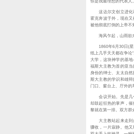
你是我最理想的代表人
这达尔文创立进化论
霍克奔波于外，现在又
被他彻底打倒的上帝不
海风乍起，山雨欲来
1860年6月30日
纸上几乎天天都在争论
大学，这块神学的基地
福斯大主教为首的亚当
身份的绅士、太太自然
斯大主教的学识和雄辩
门口、窗台上、厅外的
会议开始。先是几个
却鼓起狂热的掌声，催
黎就在第一排。双方群
大主教站起来走到台
骤收，一片寂静。他又
双大手上的神灵，一种