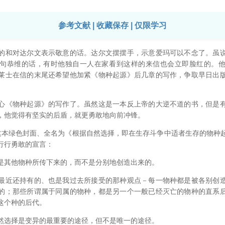
参考文献 | 收藏保存 | 仅限学习
和对达尔文表示敬意的话。达尔文摆摆手，示意爱玛可以不念了。虽说
句恭维的话，有时他独自一人在家看到这样的来信也会立即脸红的。
莱士在信的末尾还希望他加紧《物种起源》后几章的写作，争取早日出
《物种起源》的写作了。虽然这是一本反上帝的大逆不道的书，但是有
，他觉得有坚实的后盾，就更勇敢地向前冲锋。
日这本绿色封面、全名为《根据自然选择，即在生存斗争中适者生存的物种
行行勇敢的宣言：
其他物种所传下来的，而不是分别地创造出来的。
近还持有的、也是我过去所接受的那种观点－每一物种都是被各别创造
的；那些所谓属于同属的物种，都是另一个一般已经灭亡的物种的直系
这个种的后代。
选择是变异的最重要的途径，但不是唯一的途径。