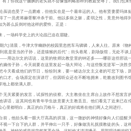
。有了你我这个腼腆的老头就不会像伽利略那样到教庭受辱了。我们也来
虽说也受了一点磨难，但他实在是一个最幸运的人。他有贤妻爱玛体贴
得了一员虎将赫胥黎冲杀于前。他以多病之躯，柔弱之性，竟意外地得
知为甚么反倒对他这样的爱怜。正是：
，一场科学史上的大论战已迫在眉睫。
(星期六)清晨，牛津大学幽静的校园里忽然车马辚辚，人来人往。原来《物
“到底是亚当的子孙，还是猿猴的后代”；街头巷尾，剧场饭馆，无处不谈
——用达尔文的话说，这里的牧师比教堂里的钟还多——哪容这些邪说
的嫡传子孙，今天就要在这里发起一场大辩论，与这些叛党逆军一决胜
把今天看成他们的节日，纷纷到来，要一睹达尔文主义者的可悲下场，
的口才。会场原定在演讲厅，但因听众还在不断地拥来，乾脆改到图书
草地上都坐满人群。
无关紧要的发言，试探性的侦察。大主教坐在主席台上故作不想发言的
他讲话，这其间也有青年学生故意要大主教丢丑。他们看见了近来已在
众心里都明白，真正的白刃格斗，真正的好戏将在他们两人之间进行。
前，他抬头看一眼大厅高高的拱顶，这一微妙的神情好像向人们提醒天
环视一下台下的人群，并平伸出一只手，好像做洗礼抚摸教徒的头，这
神圣、神秘的感觉就突然笼罩全场。这时他才清清嗓子，用那唱诗般的悦