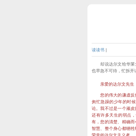
读读书
|
却说达尔文给华莱士
也早急不可待，忙拆开
亲爱的达尔文先生
您的伟大的谦虚反倒
匆忙急躁的少年的时候
论。我不过是一个顽皮
还有许多天生的弱点，
有，您的清楚、精确而
智慧、整个身心都牺牲
荣幸的达尔文主义者。