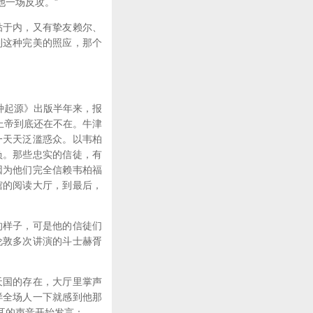
他一场反攻。”
于内，又有挚友赖尔、
到这种完美的照应，那个
种起源》出版半年来，报
上帝到底还在不在。牛津
一天天泛滥惑众。以韦柏
负。那些忠实的信徒，有
因为他们完全信赖韦柏福
馆的阅读大厅，到最后，
样子，可是他的信徒们
伦敦多次讲演的斗士赫胥
国的存在，大厅里掌声
样全场人一下就感到他那
耳的声音开始发言：