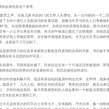
的起源也是这个道理。
雳之声。伦敦几家书店的门前立即人头攒动。头一次印刷的一千二百
成了大街小巷行人见面谈话的首要话题，就像当年罗马街头人们争购伽
物种”热。在这股沸沸扬扬的热浪中，自然反对的浪潮首先掀起。因为当时
没有一人公开出来反对宗教。伟大的牛顿虽已窥见了自然规律，但他还
用来证明上帝确实英明，在生物学领域更是如此。今天达尔文否认物种
置，这真该千刀万过剐了。
是那些伟大的社会革命家和少数敢坚持真理的自然科学家。书出版不到
格斯在给马克思的信中写道：
的著作，写得简直好极了。目的论过去有一个方面还没有被驳倒，而现
规模地证明自然界的历史发展的常识，而且还做得这样成功。
当年的伽利略不同，他没有亲自站到漩涡中间去抗争、去声辩，他身体
，隐居乡下，几无人知。那些反对的话也好，赞美的话也好，都无法灌
社，才转到他这里的。每天早晨唐恩村的人就会看到一个邮递员背着沉
尔文夫妇近来主要的工作。
今天这张宽大的写字台上没有卡片，没有稿纸，平光洁净，像一块刚收