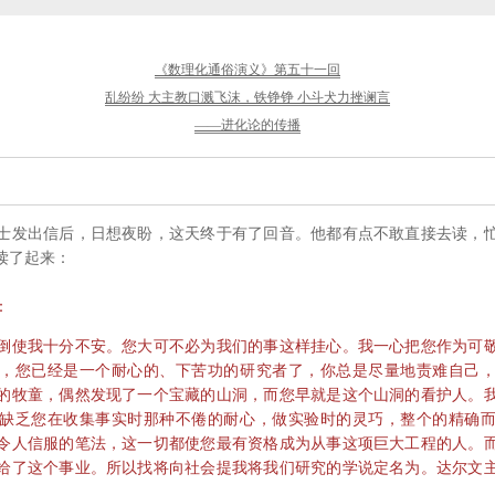
《数理化通俗演义》第五十一回
乱纷纷 大主教口溅飞沫，铁铮铮 小斗犬力挫谰言
——进化论的传播
发出信后，日想夜盼，这天终于有了回音。他都有点不敢直接去读，忙
读了起来：
：
使我十分不安。您大可不必为我们的事这样挂心。我一心把您作为可敬
，您已经是一个耐心的、下苦功的研究者了，你总是尽量地责难自己
的牧童，偶然发现了一个宝藏的山洞，而您早就是这个山洞的看护人。
缺乏您在收集事实时那种不倦的耐心，做实验时的灵巧，整个的精确
令人信服的笔法，这一切都使您最有资格成为从事这项巨大工程的人。
给了这个事业。所以找将向社会提我将我们研究的学说定名为。达尔文