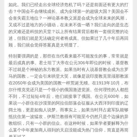
如此。我们已经走出全球经济危机了吗？还是前面还有更大的打
击？中国会不会继续成长、成为全球第一的超级大国？美国会不
会丧失霸主地位？一神论基本教义派是会成为全球未来的风潮，
又或不过是地方的小骚动，在未来不值一哂？我们走向的是生态
的灾难还是科技的天堂？以上所有结果背后都有一套很完整的论
述，但我们就是无法确定何者将成真。但如果过了几十年后再回
顾，我们就会觉得答案真是太明显了。
特别要强调的是，那些在当代看来最不可能发生的事，常常就是
最后成真的事。君士坦丁大帝在公元306年即位的时候，基督教
不过就是个神秘的东方教派。如果当时有人说基督教会成为古罗
马的国教，一定会引来哄堂大笑，就像是说印度教克里须那教派
在2050年会成为美国的国教一样荒诞无稽。在1913年10月，布
尔什维克党还只是一个很小的俄国激进党派。任何理性的人都想
不到，不过短短4年后，他们就接掌了俄国。在公元600年，如
果说一小群住在沙漠里的阿拉伯部落会征服从大西洋到印度的辽
阔土地，更是如痴人说梦。而事实上，如果当时拜占庭军队能够
抵抗住第一波猛攻，伊斯兰教很有可能至今仍然只是个边缘的异
教组织，只有一小群的信众。在这种时候，如果学者要解释为什
么某个中年麦加商人得到的天启没能成为热门信仰，简直是再简
单不过了。