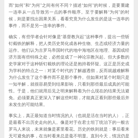
而“如何”和“为何”之间有何不同？描述“如何”的时候，是要重建
一连串从一点导致另一点的事件顺序。至于要解释“为何”的时
候，则是要找出因果关系，看看究竟为什么发生的是这一连串的
事件，而不是另一连串的事件。
确实，有些学者会针对像是“基督教兴起”这种事件，提出一些斩
钉截铁的解释，把人类历史简化成各种生物、生态或经济力量的
运作。他们认为古罗马帝国时代的地中海地区在地理、基因或经
济方面有些特殊之处，必然促成了一神论宗教兴起。但大多数的
史学家对于这种斩钉截铁的理论还是抱持着怀疑。这正是历史成
为学科的特点之一：对某个时代的了解越透彻，反而就越难解释
为什么发生了这个事件而不是那个事件。但如果对某个时期只是
一知半解，就很容易受到结果影响，只看到那些最后成真的可能
性。于是，他们就用后见之明来解释着为什么现在的结果无法避
免。必须要真正更深入了解这些时期，才能真正看到那些最后并
未发生的可能结果。
事实上，真正最知道当时情况的人（也就是活在当时的人），正
是最看不出历史走向的人。像是对于在君士坦丁统治下的一般古
罗马人来说，未来就像是雾里看花。历史的铁则就是：事后看来
无可避免的事，在当时看来总是毫不明显。直到今天，情况仍是