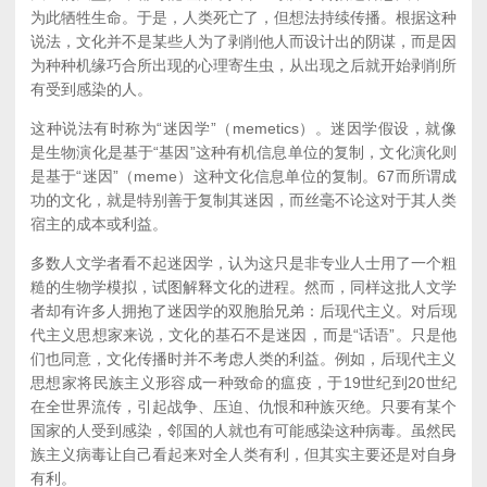
为此牺牲生命。于是，人类死亡了，但想法持续传播。根据这种
说法，文化并不是某些人为了剥削他人而设计出的阴谋，而是因
为种种机缘巧合所出现的心理寄生虫，从出现之后就开始剥削所
有受到感染的人。
这种说法有时称为“迷因学”（memetics）。迷因学假设，就像
是生物演化是基于“基因”这种有机信息单位的复制，文化演化则
是基于“迷因”（meme）这种文化信息单位的复制。
67
而所谓成
功的文化，就是特别善于复制其迷因，而丝毫不论这对于其人类
宿主的成本或利益。
多数人文学者看不起迷因学，认为这只是非专业人士用了一个粗
糙的生物学模拟，试图解释文化的进程。然而，同样这批人文学
者却有许多人拥抱了迷因学的双胞胎兄弟：后现代主义。对后现
代主义思想家来说，文化的基石不是迷因，而是“话语”。只是他
们也同意，文化传播时并不考虑人类的利益。例如，后现代主义
思想家将民族主义形容成一种致命的瘟疫，于19世纪到20世纪
在全世界流传，引起战争、压迫、仇恨和种族灭绝。只要有某个
国家的人受到感染，邻国的人就也有可能感染这种病毒。虽然民
族主义病毒让自己看起来对全人类有利，但其实主要还是对自身
有利。