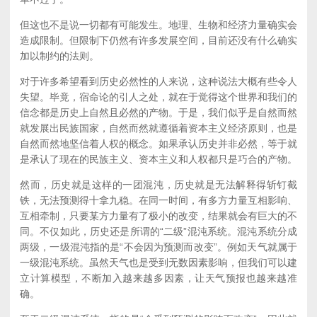
但这也不是说一切都有可能发生。地理、生物和经济力量确实会
造成限制。但限制下仍然有许多发展空间，目前还没有什么确实
加以制约的法则。
对于许多希望看到历史必然性的人来说，这种说法大概有些令人
失望。毕竟，宿命论的引人之处，就在于觉得这个世界和我们的
信念都是历史上自然且必然的产物。于是，我们似乎是自然而然
就发展出民族国家，自然而然就遵循着资本主义经济原则，也是
自然而然地坚信着人权的概念。如果承认历史并非必然，等于就
是承认了现在的民族主义、资本主义和人权都只是巧合的产物。
然而，历史就是这样的一团混沌，历史就是无法解释得斩钉截
铁，无法预测得十拿九稳。在同一时间，有多方力量互相影响、
互相牵制，只要某方力量有了极小的改变，结果就会有巨大的不
同。不仅如此，历史还是所谓的“二级”混沌系统。混沌系统分成
两级，一级混沌指的是“不会因为预测而改变”。例如天气就属于
一级混沌系统。虽然天气也是受到无数因素影响，但我们可以建
立计算模型，不断加入越来越多因素，让天气预报也越来越准
确。