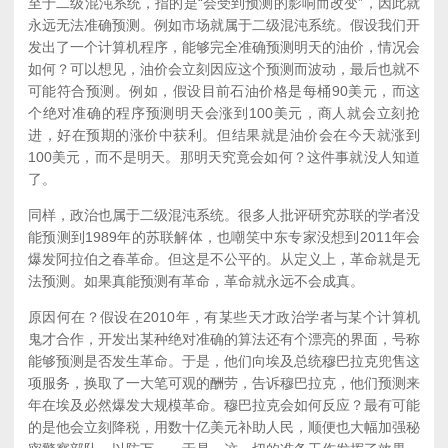
至于二级混沌系统，指的是“会受到预测的影响而改变”，因此就
永远无法准确预测。例如市场就属于二级混沌系统。假设我们开
发出了一个计算机程序，能够完全准确预测明天的油价，情况会
如何？可以想见，油价会立刻因应这个预测而波动，最后也就不
可能符合预测。例如，假设目前石油价格是每桶90美元，而这
个绝对准确的程序预测明天会涨到100美元，商人就会立刻抢
进，好在预期的涨价中获利。但结果就是油价会在今天就涨到
100美元，而不是明天。那明天究竟会如何？这件事就没人知道
了。
同样，政治也属于二级混沌系统。很多人批评研究苏联的学者没
能预测到1989年的苏联解体，也嘲笑中东专家没想到2011年会
爆发阿拉伯之春革命。但这是不公平的。从定义上，革命就是无
法预测。如果真能预测有革命，革命就永远不会成真。
原因何在？假设在2010年，有某些天才政治学者与某个计算机
鬼才合作，开发出某种绝对准确的算法还有个漂亮的界面，号称
能够预测是否发生革命。于是，他们向埃及总统穆巴拉克兜售这
项服务，换取了一大笔可观的酬劳，告诉穆巴拉克，他们预测来
年在埃及必然爆发大规模革命。穆巴拉克会如何反应？最有可能
的是他会立刻降税，用数十亿美元补助人民，顺便也大幅加强秘