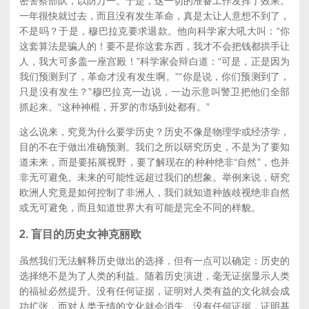
密警察部队，以防万一。于是，这一切的准备工作发挥了效果。
一年很快就过去，而且没有发生革命，真是太让人意想不到了，
不是吗？于是，穆巴拉克要求退款。他向科学家大吼大叫：“你
这套算法是骗人的！要不是你这套东西，我才不会把钱都拱手让
人，我大可多盖一座宫殿！”科学家会辩白道：“可是，正是因为
我们预测到了，革命才没有发生啊。”“你是说，你们预测到了，
只是没有发生？”穆巴拉克一边说，一边示意叫警卫把他们全部
抓起来。“这种神棍，开罗的市场到处都有。”
这么说来，究竟为什么要学历史？历史不像是物理学或经济学，
目的不在于做出准确预测。我们之所以研究历史，不是为了要知
道未来，而是要拓展视野，要了解现在的种种绝非“自然”，也并
非无可避免。未来的可能性远超过我们的想象。举例来说，研究
欧洲人究竟是如何控制了非洲人，我们就知道种族歧视绝非自然
或无可避免，而且知道世界大有可能是完全不同的样貌。
2. 盲目的历史女神克丽欧
虽然我们无法解释历史做出的选择，但有一点可以确定：历史的
选择绝不是为了人类的利益。随着历史演进，毫无证据显示人类
的福祉必然提升。没有任何证据，证明对人类有益的文化就会成
功扩张，而对人类无情的文化就会消失。没有任何证据，证明基