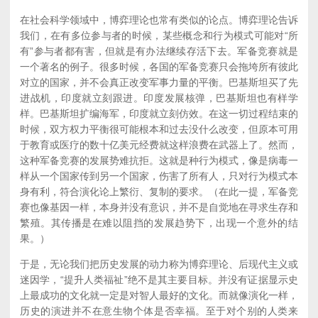
在社会科学领域中，博弈理论也常有类似的论点。博弈理论告诉
我们，在有多位参与者的时候，某些概念和行为模式可能对“所
有”参与者都有害，但就是有办法继续存活下去。军备竞赛就是
一个著名的例子。很多时候，各国的军备竞赛只会拖垮所有彼此
对立的国家，并不会真正改变军事力量的平衡。巴基斯坦买了先
进战机，印度就立刻跟进。印度发展核弹，巴基斯坦也有样学
样。巴基斯坦扩编海军，印度就立刻仿效。在这一切过程结束的
时候，双方权力平衡很可能根本和过去没什么改变，但原本可用
于教育或医疗的数十亿美元经费就这样浪费在武器上了。然而，
这种军备竞赛的发展势难抗拒。这就是种行为模式，像是病毒一
样从一个国家传到另一个国家，伤害了所有人，只对行为模式本
身有利，符合演化论上繁衍、复制的要求。（在此一提，军备竞
赛也像基因一样，本身并没有意识，并不是自觉地在寻求生存和
繁殖。其传播是在难以阻挡的发展趋势下，出现一个意外的结
果。）
于是，无论我们把历史发展的动力称为博弈理论、后现代主义或
迷因学，“提升人类福祉”绝不是其主要目标。并没有证据显示史
上最成功的文化就一定是对智人最好的文化。而就像演化一样，
历史的演进并不在意生物个体是否幸福。至于对个别的人类来