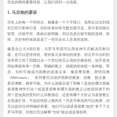
历史的两种重要特质，让我们得到一点线索。
1. 马后炮的谬误
历史上的每一个时间点，都像是一个十字路口。虽然从过去到现
在已经只剩单行道，但到未来却有无数岔路可走。其中某些路比
较宽、比较平坦，路标比较明确，所以也是比较可能的选择。然
而，历史有时候就是选了一些完全出人意表的道路。
像是在公元4世纪初，古罗马帝国可以用各种方式解决宗教问
题，也可以坚持传统、维持多元多神论的情形。但古罗马当时的
皇帝君士坦丁回顾过去一个世纪间无止境的宗教纷扰，似乎是觉
得如果能有单一宗教、明确的教义，就能协助他统一各种族。而
且，当时可能成为国教的选项众多，像是摩尼教、密特拉教
（Mithraism）、崇拜赛贝尔或伊西斯的教派、祆教、犹太教，
甚至佛教，都有可能。为什么他最后选了耶稣？是他在哪方面被
基督教神学打动？或是基督教有哪方面的教义让他觉得便于利
用？是他真的受到什么宗教感召，还是有哪个大臣认为基督教正
在迅速扩张，不如赶快搭上顺风车？历史学家虽然可以推测，但
无法提供任何明确的答案。他们可以描述基督教“如何”拿下了古
罗马帝国，但他们无法解释“为何”能达成这项创举。