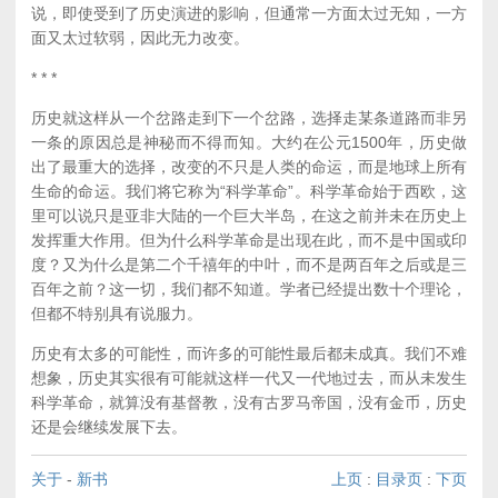
说，即使受到了历史演进的影响，但通常一方面太过无知，一方
面又太过软弱，因此无力改变。
* * *
历史就这样从一个岔路走到下一个岔路，选择走某条道路而非另
一条的原因总是神秘而不得而知。大约在公元1500年，历史做
出了最重大的选择，改变的不只是人类的命运，而是地球上所有
生命的命运。我们将它称为“科学革命”。科学革命始于西欧，这
里可以说只是亚非大陆的一个巨大半岛，在这之前并未在历史上
发挥重大作用。但为什么科学革命是出现在此，而不是中国或印
度？又为什么是第二个千禧年的中叶，而不是两百年之后或是三
百年之前？这一切，我们都不知道。学者已经提出数十个理论，
但都不特别具有说服力。
历史有太多的可能性，而许多的可能性最后都未成真。我们不难
想象，历史其实很有可能就这样一代又一代地过去，而从未发生
科学革命，就算没有基督教，没有古罗马帝国，没有金币，历史
还是会继续发展下去。
关于
-
新书
上页
:
目录页
:
下页