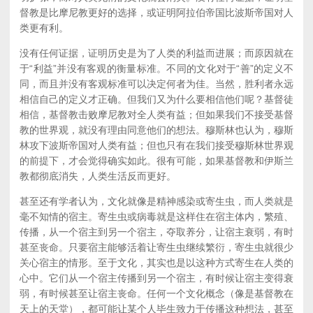
督教是比摩尼教更好的选择，或证明阿拉伯帝国比波斯帝国对人
类更有利。
没有任何证据，证明历史是为了人类的利益而进展；而原因就在
于“利益”并没有客观的衡量标准。不同的文化对于“善”的定义不
同，而且并没有客观标准可以决定何者为佳。当然，胜利者永远
相信自己的定义才正确。但我们又为什么要相信他们呢？基督徒
相信，基督教击败摩尼教对全人类有益；但如果我们不接受基督
教的世界观，就没有理由同意他们的想法。穆斯林也认为，穆斯
林攻下波斯帝国对人类有益；但也只有在我们接受穆斯林世界观
的前提下，才会觉得确实如此。很有可能，如果基督教和伊斯兰
教都彻底消失，人类生活反而更好。
甚至还有学者认为，文化就像是精神感染或寄生虫，而人类就是
毫不知情的宿主。寄生虫或病毒就是这样住在宿主体内，繁殖、
传播，从一个宿主到另一个宿主，夺取养分，让宿主衰弱，有时
甚至丧命。只要宿主能够活着让寄生虫继续繁衍，寄生虫就很少
关心宿主的情形。至于文化，其实也是以这种方式寄生在人类的
心中。它们从一个宿主传播到另一个宿主，有时候让宿主变得衰
弱，有时候甚至让宿主丧命。任何一个文化概念（像是基督教在
天上的天堂），都可能让某个人毕生致力于传播这种想法，甚至