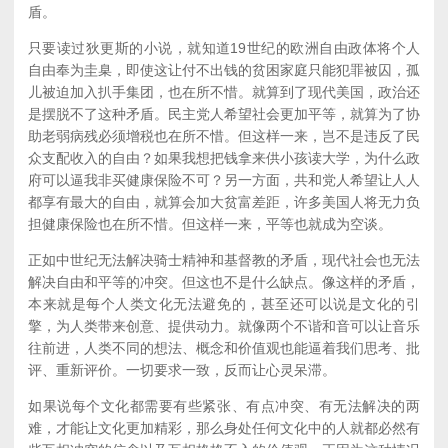
盾。
只要读过狄更斯的小说，就知道19世纪的欧洲自由政体将个人
自由奉为圭臬，即使这让付不出钱的贫困家庭只能犯罪被囚，孤
儿被迫加入扒手集团，也在所不惜。就算到了现代美国，政治还
是摆脱不了这种矛盾。民主党人希望社会更加平等，就算为了协
助老弱病残必须增税也在所不惜。但这样一来，岂不是违反了民
众支配收入的自由？如果我想把钱拿来供小孩读大学，为什么政
府可以逼我非买健康保险不可？另一方面，共和党人希望让人人
都享有最大的自由，就算会加大贫富差距，许多美国人将无力负
担健康保险也在所不惜。但这样一来，平等也就成为空谈。
正如中世纪无法解决骑士精神和基督教的矛盾，现代社会也无法
解决自由和平等的冲突。但这也不是什么缺点。像这样的矛盾，
本来就是每个人类文化无法避免的，甚至还可以说是文化的引
擎，为人类带来创意、提供动力。就像两个不谐和音可以让音乐
往前进，人类不同的想法、概念和价值观也能逼着我们思考、批
评、重新评价。一切要求一致，反而让心灵呆滞。
如果说每个文化都需要有些紧张、有点冲突、有无法解决的两
难，才能让文化更加精彩，那么身处任何文化中的人就都必然有