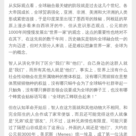
从实际观点看，全球融合最关键的阶段就是过去这几个世纪。各
大帝国成长，全球贸易强化，亚洲、非洲、美洲和大洋洲的人类
形成紧密连接，于是印度菜里出现了墨西哥的辣椒，阿根廷的草
原上漫步着来自西班牙的牛。但从意识形态观点，公元前的
1000年间慢慢发展出“世界一家”的观念，这点的重要性也绝对不
在其下。在这先前的数千年间，历史确实是朝向全球融合统一的
方向迈进，但对大部分人来说，还是难以想象世界一家、全球为
一的概念。
智人从演化学到了区分“我们”和“他们”。自己身边的这群人就
是“我们”，而所有其他人就是“他们”。事实上，世界上没有什么
社会性动物会在意所属物种的整体权益。没有哪只黑猩猩在意整
体黑猩猩物种的权益，没有哪只蜗牛会为了全球蜗牛社群举起一
只触角，没有哪只狮群首领会说要成为全球的狮子王，也没有哪
个蜂窝会贴标语写着：“全球的工蜂联合起来！”
但在认知革命开始后，智人在这方面就和其他动物大不相同。和
完全陌生的人合作成了家常便饭，而且还可能觉得这些人就像
是“兄弟”或是“朋友”。只不过，这种兄弟情也有限度。可能只要
过了隔壁山谷或是出了这座山，外面的人就还是“他们”。大约在
公元前3000年，美尼斯（Menes）统一埃及，成了第一位法老