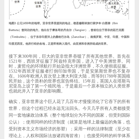
地图3 公元1450年的地球。亚非世界里提到的地点，都是穆斯林旅行家伊本·白图泰（Ibn
Battuta）曾到访的地方。他出生于摩洛哥的丹吉尔（Tangier），曾前往位于西非的廷巴克图
（Timbuktu）、位于东非印度洋上的桑给巴尔岛（Zanzibar）、南俄罗斯、中亚、印度、中国和
印度尼西亚。他所行经的各地，正是即将跨入现代、由亚洲和非洲所组成的世界。
接下来300年间，巨大的亚非世界吞噬了所有其他世界。首先在
1521年，西班牙征服了阿兹特克帝国，进入了中美洲世界。同
时，麦哲伦的环球航行开始染指大洋洲世界，不久便彻底征服。
1532年西班牙征服者打倒印加帝国，于是安第斯世界也不复存
在。1606年欧洲人首次登上澳大利亚大陆，而等到1788年英国殖
民开始，这个质朴的世界也宣告终结。15年后，英国人在塔斯马
尼亚岛上设了第一个殖民地，于是最后一个原本独立的人类世界
也就此并入了亚非的影响圈。
确实，亚非世界这个巨人花了几百年才慢慢消化了它吞下的所有
世界，但这个过程已经永远无法回头。今天几乎所有人类都接受
同一套地缘政治体系（整个地球划分为不同的国家，但受到国际
公认）；使用同样的经济制度（就算是地球上最偏远的角落，也
受到资本主义市场经济的形塑）；采用一样的法律制度（至少在
理论上，人权和国际法放诸四海皆准）；也接受同样的科学体系