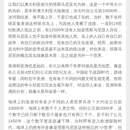
让我们以澳大利亚南方的塔斯马尼亚岛为例，这是一个中等大小
的岛屿，原本和澳大利亚大陆相连，但大约在公元前10000年，
冰河期结束、海平面上升，于是它也成了岛屿。当时，数千名狩
猎采集者就这样留在岛上，与其他人类断了连接。一直到19世
纪欧洲人抵达之前，有12000年没有人知道塔斯马尼亚人存在，
塔斯马尼亚人也不知道外面有其他人类。岛上的人自己有自己的
战争，有自己的政治冲突，也有自己的文化发展。然而，如果你
是当时中国的皇帝或美索不达米亚的统治者，对你来说，塔斯马
尼亚的概念其实就像是木星：总之就是另外一个世界。
美洲和亚洲也是如此，长久以来两个世界对彼此毫无知悉。像是
在公元前4世纪到公元前3世纪左右，中国处于战国时代，群雄
争霸；同时在中美洲，也有各个不同的玛雅文明互相竞逐。然而
这两边的争斗却是完完全全毫不相干。对这些人来说，亚洲和美
洲的分别，就像火星和金星一样。
地球上到底曾经有多少不同的人类世界共存？大约在公元前
10000年，地球上有数千个人类文明。但到公元前2000年，这
个数字已经只剩下数百个最多也只有两三千个。至于到了公元
1450年，这个数字更是急遽下降。当时即将进入欧洲探险时
代，地球上仍然有许多像是塔斯马尼亚这样独立的“小世界”，但