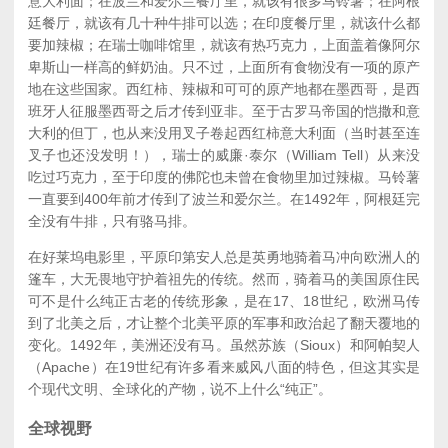
意大利面；在波兰和爱尔兰餐厅里，就该有很多马铃薯；在阿根
廷餐厅，就该有几十种牛排可以选；在印度餐厅里，就该什么都
要加辣椒；在瑞士咖啡馆里，就该有热巧克力，上面盖着像阿尔
卑斯山一样高的鲜奶油。只不过，上面所有食物没有一项的原产
地在这些国家。西红柿、辣椒和可可的原产地都在墨西哥，是西
班牙人征服墨西哥之后才传到亚非。至于古罗马帝国的恺撒和意
大利的但丁，也从来没用叉子卷起西红柿意大利面（当时甚至连
叉子也还没发明！），瑞士的威廉·泰尔（William Tell）从来没
吃过巧克力，至于印度的佛陀也未曾在食物里加过辣椒。马铃薯
一直要到400年前才传到了波兰和爱尔兰。在1492年，阿根廷完
全没有牛排，只有骆马排。
在好莱坞电影里，平原印第安人总是英勇地骑着马冲向欧洲人的
篷车，大无畏地守护着祖先的传统。然而，骑着马的美国原住民
可不是什么纯正古老的传统形象，是在17、18世纪，欧洲马传
到了北美之后，才让整个北美平原的军事和政治起了翻天覆地的
变化。1492年，美洲还没有马。虽然苏族（Sioux）和阿帕契人
（Apache）在19世纪有许多看来威风八面的特色，但这其实是
个现代文明、全球化的产物，说不上什么“纯正”。
全球视野