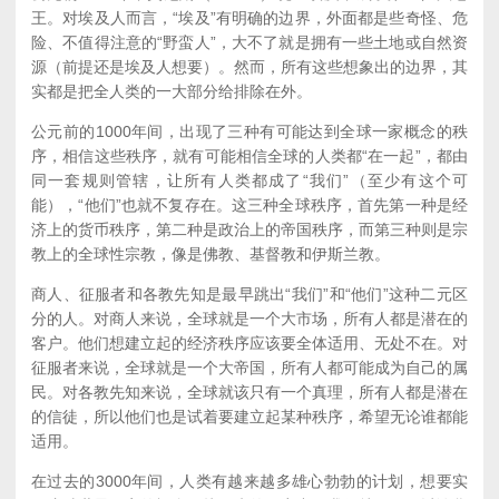
王。对埃及人而言，“埃及”有明确的边界，外面都是些奇怪、危
险、不值得注意的“野蛮人”，大不了就是拥有一些土地或自然资
源（前提还是埃及人想要）。然而，所有这些想象出的边界，其
实都是把全人类的一大部分给排除在外。
公元前的1000年间，出现了三种有可能达到全球一家概念的秩
序，相信这些秩序，就有可能相信全球的人类都“在一起”，都由
同一套规则管辖，让所有人类都成了“我们”（至少有这个可
能），“他们”也就不复存在。这三种全球秩序，首先第一种是经
济上的货币秩序，第二种是政治上的帝国秩序，而第三种则是宗
教上的全球性宗教，像是佛教、基督教和伊斯兰教。
商人、征服者和各教先知是最早跳出“我们”和“他们”这种二元区
分的人。对商人来说，全球就是一个大市场，所有人都是潜在的
客户。他们想建立起的经济秩序应该要全体适用、无处不在。对
征服者来说，全球就是一个大帝国，所有人都可能成为自己的属
民。对各教先知来说，全球就该只有一个真理，所有人都是潜在
的信徒，所以他们也是试着要建立起某种秩序，希望无论谁都能
适用。
在过去的3000年间，人类有越来越多雄心勃勃的计划，想要实