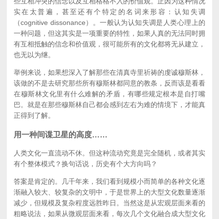
些互相冲突的信念以及互相格格不入的价值观。正因为这种情况
实在太普遍，甚至还有个特定的名词来形容：认知失调
（cognitive dissonance）。一般认为认知失调是人类心理上的
一种问题，但这其实是一项重要的特性，如果人真的无法同时拥
有互相抵触的信念和价值观，很可能所有的文化都将无从建立，
也无以为继。
举例来说，如果想深入了解那些在清真寺里祈祷的虔诚穆斯林，
该做的不是去研究那些所有穆斯林都同意的教条，反而该是看看
在穆斯林文化里有什么难解的矛盾，有哪些规定根本是自打嘴
巴。就是在那些穆斯林自己都会感到左右为难的情境下，才能真
正得到了解。
用一种间谍卫星的高度……
人类文化一直流动不休。但这种流动究竟是完全随机，或者其实
有个整体模式？换句话说，历史有个大方向吗？
答案是肯定的。几千年来，我们看到规模小而简单的各种文化逐
渐融入较大、较复杂的文明中，于是世界上的大型文化数量逐渐
减少，但规模及复杂程度远胜昨日。当然这是从宏观层面来看的
粗略说法，如果从微观层面来看，每次几个文化融合成大型文化