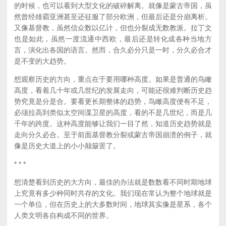
的时候，也可以看到大型文化的破碎解离。就像是蒙古帝国，虽
然曾经雄霸亚洲甚至还征服了部分欧洲，但最后还是分崩离析。
又像基督教，虽然信众数以亿计，但也分裂成无数教派。拉丁文
也是如此，虽然一度流通中西欧，最后还是转化成各种当地方
言，演化出各国的语言。然而，合久必分只是一时，分久必合才
是不变的大趋势。
想观察历史的方向，重点在于要用哪种高度。如果是普通的鸟瞰
高度，看着几十年或几世纪的发展走向，可能还很难判断历史趋
势究竟是分是合。要看更长期整体的趋势，鸟瞰高度便有不足，
必须拉高到类似太空间谍卫星的高度，看的不是几世纪，而是几
千年的跨度。这种高度能够让我们一目了然，知道历史趋势就是
走向分久必合。至于前面基督教分裂或蒙古帝国崩溃的例子，就
像是历史大道上的小小颠簸罢了。
* * *
想清楚看到历史的大方向，最佳的办法就是数数看不同时期地球
上究竟有多少种同时共存的文化。我们现在常认为整个地球就是
一个单位，但在历史上的大多数时间，地球其实像是星系，各个
人类文明各自构成不同的世界。