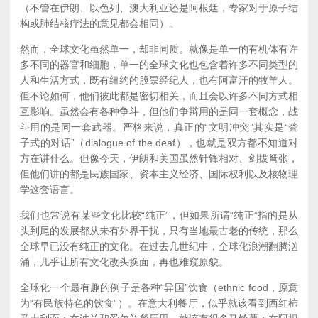
（不管在伊朗、以色列、澳大利亚还是阿根廷，专家对于原子结
构或肺结核疗法的意见都会相同）。
然而，全球文化虽然单一，却非同质。就像是单一的有机体有许
多不同的器官和细胞，单一的全球文化也包含着许多不同类型的
人和生活方式，既有纽约的股票经纪人，也有阿富汗的牧羊人。
但不论如何，他们彼此都是密切相关，而且会以许多不同方式相
互影响。虽然会有各种争斗，但他们争辩用的是同一套概念，战
斗用的是同一套武器。严格来说，真正的“文明冲突”其实是“聋
子式的对话”（dialogue of the deaf），也就是双方都不知道对
方在讲什么。但像今天，伊朗和美国虽然针锋相对、剑拔弩张，
但他们讲的都是民族国家、资本主义经济、国际权利以及核物理
学这套语言。
我们也常说有某些文化比较“纯正”，但如果所谓“纯正”指的是从
头到尾的发展都从未有外界干扰，只有当地最古老的传统，那么
全球早已没有纯正的文化。在过去几世纪中，全球化浪潮翻腾汹
涌，几乎让所有文化改头换面，再也难窥原貌。
全球化一个最有趣的例子是各种“异国”饮食（ethnic food，原意
为“有民族特色的饮食”）。在意大利餐厅，似乎就该看到西红柿