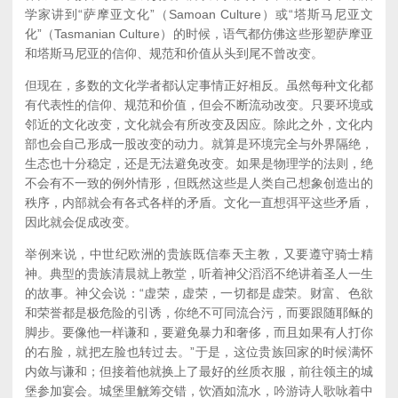
学家讲到“萨摩亚文化”（Samoan Culture）或“塔斯马尼亚文
化”（Tasmanian Culture）的时候，语气都仿佛这些形塑萨摩亚
和塔斯马尼亚的信仰、规范和价值从头到尾不曾改变。
但现在，多数的文化学者都认定事情正好相反。虽然每种文化都
有代表性的信仰、规范和价值，但会不断流动改变。只要环境或
邻近的文化改变，文化就会有所改变及因应。除此之外，文化内
部也会自己形成一股改变的动力。就算是环境完全与外界隔绝，
生态也十分稳定，还是无法避免改变。如果是物理学的法则，绝
不会有不一致的例外情形，但既然这些是人类自己想象创造出的
秩序，内部就会有各式各样的矛盾。文化一直想弭平这些矛盾，
因此就会促成改变。
举例来说，中世纪欧洲的贵族既信奉天主教，又要遵守骑士精
神。典型的贵族清晨就上教堂，听着神父滔滔不绝讲着圣人一生
的故事。神父会说：“虚荣，虚荣，一切都是虚荣。财富、色欲
和荣誉都是极危险的引诱，你绝不可同流合污，而要跟随耶稣的
脚步。要像他一样谦和，要避免暴力和奢侈，而且如果有人打你
的右脸，就把左脸也转过去。”于是，这位贵族回家的时候满怀
内敛与谦和；但接着他就换上了最好的丝质衣服，前往领主的城
堡参加宴会。城堡里觥筹交错，饮酒如流水，吟游诗人歌咏着中