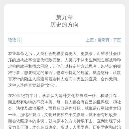
第九章
历史的方向
读读书
|
上页
:
目录页
:
下页
农业革命之后，人类社会规模变得更大、更复杂，而维系社会秩
序的虚构故事也更为细致完整。人类几乎从出生到死亡都被种种
虚构的故事和概念围绕，让他们以特定的方式思考，以特定的标
准行事，想要特定的东西，也遵守特定的规范。就是这样，让数
百万计的陌生人能遵照着这种人造而非天生的直觉，合作无间。
这种人造的直觉就是“文化”。
在20世纪前半叶，学者认为每种文化都自成一格、和谐共存，
而且都有独特的不变本质。每一群人都会有自己的世界观，和社
会、法律及政治系统，而且各自运作顺畅，就像是行星绕着太阳
一样。据这种观点，文化只要独立不受影响，就不会有所改变，
而会依照原本的步调，朝向原本的方向持续下去。直到出现了外
界力量干预，才会造成改变。所以，人类学家、历史学家和政治