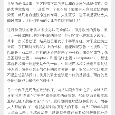
世纪的爱情故事，宾客聊着下流的笑话和血淋淋的战场情节。公
爵大声宣告着：“一旦受辱，宁死不屈！如果有人竟敢质疑你的
荣誉，就只有血能洗净这种侮辱。人生至乐，岂不就是要让敌人
闻风窜逃，让他们美丽的女儿在你脚下颤抖？”
这种价值观的矛盾从来没办法完全解决，但是欧洲的贵族、教
士、平民试图处理这些问题的时候，他们的文化也就随之改变。
其中一次试着处理，结果就是引发了十字军东征。对于这些骑士
来说，东征既能展现武力上的长材，也能展现宗教上的虔敬，可
以说是一石二鸟。同样的矛盾也带来了种种骑士修会的成立，像
是圣殿骑士团（Templar）和僧侣骑士团（Hospitaller），想让
基督教和骑士理想更是合为一体。中世纪艺术和文学也常谈到这
种矛盾，像是亚瑟王与圣杯的传奇便是一例。亚瑟王的宫廷难道
不是总想告诉我们，优秀的骑士也该是个好的基督徒，而好的基
督徒也能成为最优秀的骑士？
另一个例子是现代的政治秩序。自从法国大革命之后，全球人民
逐渐同意“自由”和“平等”都是基本的价值观。然而这两者根本就
互相抵触！想要确保“平等”，就得限制住那些较突出的人；而要
人人都能“自由”，也就必然影响所有人的平等。自从1789年法国
大革命以来，全球政治史可以说就是讲述着要如何解决这种矛