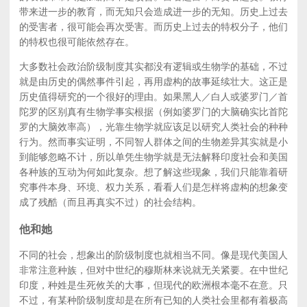
带来进一步的教育，而无知只会造成进一步的无知。历史上过去
的受害者，很可能会再次受害。而历史上过去的特权分子，他们
的特权也很可能依然存在。
大多数社会政治阶级制度其实都没有逻辑或生物学的基础，不过
就是由历史的偶然事件引起，再用虚构的故事延续壮大。这正是
历史值得研究的一个很好的理由。如果黑人／白人或婆罗门／首
陀罗的区别真有生物学事实根据（例如婆罗门的大脑确实比首陀
罗的大脑效率高），光靠生物学就应该足以研究人类社会的种种
行为。然而事实证明，不同智人群体之间的生物差异其实就是小
到能够忽略不计，所以单凭生物学就是无法解释印度社会和美国
各种族的互动为何如此复杂。想了解这些现象，我们只能靠着研
究事件本身、环境、权力关系，看看人们是怎样将虚构的想象变
成了残酷（而且再真实不过）的社会结构。
他和她
不同的社会，想象出的阶级制度也就相当不同。像是现代美国人
非常注意种族，但对中世纪的穆斯林来说就无关紧要。在中世纪
印度，种姓是生死攸关的大事，但现代的欧洲根本毫不在意。只
不过，有某种阶级制度却是在所有已知的人类社会里都有着极高