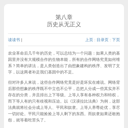
第八章
历史从无正义
读读书
|
上页
:
目录页
:
下页
农业革命后几千年的历史，可以总结为一个问题：如果人类的基
因里并没有大规模合作的生物本能，所有的合作网络究竟如何维
系？简单的讲法，是人类创造出了由想象建构的秩序、发明了文
字，以这两者补足我们基因中的不足。
但对许多人来说，这些合作网络究竟是好是坏实在难说。网络背
后那些想象的秩序既不中立也不公平，总把人分成一些其实并不
存在的分类，并且排出上下等级。上等人享有各种权力和特权，
而下等人有的只有歧视和压迫。以《汉谟拉比法典》为例，这部
法典就将社会分成上等人、平民和奴隶。上等人养尊处优，享尽
一切好处。平民只能捡捡上等人剩下的东西。而奴隶如果还敢抱
怨，就等着吃苦头了。