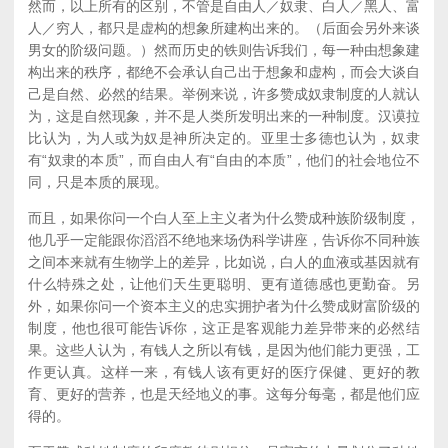
然而，以上所有的区别，不管是自由人／奴隶、白人／黑人、富
人／穷人，都只是虚构的想象所建构出来的。（后面会另外来谈
男女的阶级问题。）然而历史的铁则告诉我们，每一种由想象建
构出来的秩序，都绝不会承认自己出于想象和虚构，而会大谈自
己是自然、必然的结果。举例来说，许多赞成奴隶制度的人就认
为，这是自然现象，并不是人类所发明出来的一种制度。汉谟拉
比认为，为人或为奴是神所决定的。亚里士多德也认为，奴隶
有“奴隶的本质”，而自由人有“自由的本质”，他们的社会地位不
同，只是本质的展现。
而且，如果你问一个白人至上主义者为什么赞成种族阶级制度，
他几乎一定能跟你滔滔不绝地来场伪科学讲座，告诉你不同种族
之间本来就有生物学上的差异，比如说，白人的血液或基因就有
什么特殊之处，让他们天生更聪明、更有道德感也更勤奋。另
外，如果你问一个资本主义的忠实拥护者为什么赞成财富阶级的
制度，他也很可能告诉你，这正是客观能力差异带来的必然结
果。这些人认为，有钱人之所以有钱，是因为他们能力更强，工
作更认真。这样一来，有钱人该有更好的医疗保健、更好的教
育、更好的营养，也是天经地义的事。这每分每毫，都是他们应
得的。