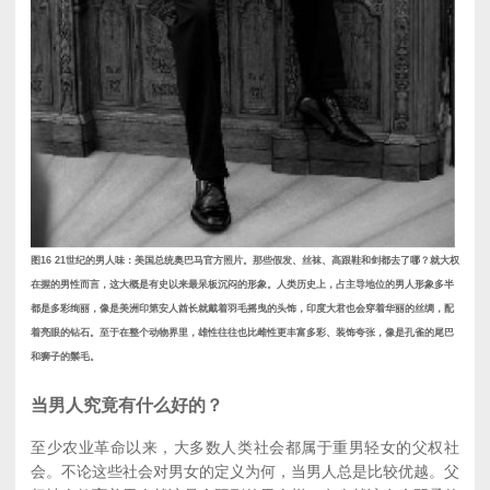
图16 21世纪的男人味：美国总统奥巴马官方照片。那些假发、丝袜、高跟鞋和剑都去了哪？就大权
在握的男性而言，这大概是有史以来最呆板沉闷的形象。人类历史上，占主导地位的男人形象多半
都是多彩绚丽，像是美洲印第安人酋长就戴着羽毛摇曳的头饰，印度大君也会穿着华丽的丝绸，配
着亮眼的钻石。至于在整个动物界里，雄性往往也比雌性更丰富多彩、装饰夸张，像是孔雀的尾巴
和狮子的鬃毛。
当男人究竟有什么好的？
至少农业革命以来，大多数人类社会都属于重男轻女的父权社
会。不论这些社会对男女的定义为何，当男人总是比较优越。父