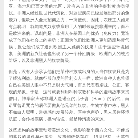
亚、海地和巴西之类的地区，常有来自非洲的疟疾和黄热病侵
扰。非洲人经过世世代代演化，对这些疾病已经发展出部分的免
疫力，但欧洲人全无招架之力，一病便倒。因此，农庄主人如果
有点聪明，就知道买奴隶或雇用工人的时候该挑非洲来的，而不
是欧洲来的。讽刺的是，非洲人在基因上的优势（免疫力）竟造
成了他们在社会上的劣势：正因为他们比欧洲人更能适应热带气
候，反让他们成了遭到欧洲主人蹂躏的奴隶！由于这些环境因
素，美洲的新兴社会也出现了另一个种姓阶级：欧洲白人的统治
阶级，以及非洲黑人的奴隶阶级。
但是，没有人会承认他们把某种种族或出身的人当作奴隶只是为
了经济利益。就像征服印度的雅利安人一样，欧洲白种人也希望
自己在美洲人眼中不只是财大气粗，而是代表着虔诚、公正、客
观的形象。于是，这时就要利用种种宗教和科学的虚构故事来找
借口。神学家声称非洲人是诺亚的儿子含（Ham）的后代，而
诺亚曾诅咒含的后代要做其他兄弟的奴隶。生物学家声称，黑人
不如白人聪明，道德感也发展较差。医生也声称，黑人居住环境
肮脏，会传播疾病，换句话说，就是种污染的来源。
这些虚构的故事牵动着美洲文化，也影响整个西方文化。即使当
初蓄奴的条件早已消失，故事却依然存在。19世纪初，大英帝