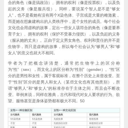
合的角色（像是搞政治）、拥有的权利（像是投票权），以及负
起的义务（像是服兵役）。同样，要说某个智人是不是“够女
人”，也不是看她有没有两个X染色体、子宫或是大量的雌激素，
而是她在想象建构出的人类秩序中，是个女性的成员。每个社会
文化也会用虚构的故事，定出一些女人该符合的角色（像是要养
育子女）、拥有的权利（保护不受暴力侵扰），以及负起的义务
（服从她的丈夫）。正由于定义男女角色、权利和责任的并不是
生物学，而只是虚构的故事，所以每个社会认为“够男人”和“够
女人”的意义也就大不相同。
学者为了把概念讲清楚，通常把生物学上的区分称
为“性”（sex），而文化上的区分称为“性别”（gender）。“性”区
分的是男性和女性，属于客观标准，在整个历史上未曾改变。至
于“性别”区分的是男人和女人（某些文化也有其他类别），所
谓“够男人”和“够女人”的标准存在于主体之间，而且会不断改
变。举例来说，同样在雅典，古代和现代对女人要求的行为、欲
望、服饰甚至是身体姿势都有极大不同。
50
女性=一种生物区别
女性=一种文化区别
古代雅典
现代雅典
古代雅典
现代雅典
XX染色体
XX染色体
无权投票
有权投票
子宫
子宫
无权担任法官
有权担任法官
卵巢
卵巢
无权任公职
有权任公职