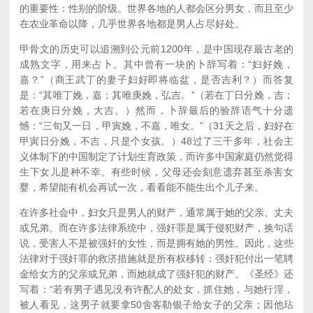
的重要性：性别的阶级。世界各地的人都会区分男女，而且至少
在农业革命以降，几乎世界各地都是男人占尽好处。
甲骨文的历史可以追溯到公元前1200年，是中国现存最古老的
成熟文字，用来占卜。其中曾有一块的卜辞写着：“妇好娩，
嘉？”（商王武丁的妻子妇好即将临盆，是否吉利？）而答复
是：“其唯丁娩，嘉；其唯庚娩，弘吉。”（若在丁日分娩，吉；
若在庚日分娩，大吉。）然而，卜辞最后的验辞语气十分遗
憾：“三旬又一日，甲寅娩，不嘉，唯女。”（31天之后，妇好在
甲寅日分娩，不吉，只是个女孩。）
48
过了三千多年，社会主
义体制下的中国制定了计划生育政策，而许多中国家庭仍然觉得
生下女儿是种不幸。有些时候，父母还会刻意遗弃甚至杀害女
婴，希望能有机会再试一次，看看能不能生出个儿子来。
在许多社会中，妇女只是男人的财产，通常属于她的父亲、丈夫
或兄弟。而在许多法律系统中，强奸罪是属于侵犯财产，换句话
说，受害人不是被强奸的女性，而是拥有她的男性。因此，这些
法律对于强奸罪的救济措施就是所有权移转：强奸犯付出一笔聘
金给女方的父亲或兄弟，而她就成了强奸犯的财产。《圣经》还
写着：“若有男子遇见没有许配人的处女，抓住她，与她行淫，
被人看见，这男子就要拿50舍客勒银子给女子的父亲；因他玷