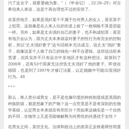
污了这女子，就要娶她为妻。”（《申命记》，22:28–29）对古
希伯来人来说，这是个再合理也不过的安排了。
在某些地方，如果是强奸某个不属于任何男人的女人，甚至算不
上犯罪。这就像是在人来人往的街道上捡了一枚铜板不算是窃盗
一样。另外，如果是丈夫强奸自己的妻子，也不构成犯罪；甚至
有地方会认为，因为丈夫本来就该对妻子的性行为有完全的控制
权，所以“丈夫强奸妻子”这句话根本无法成立。说丈夫“强奸”妻
子，就像说某个人偷了自己的钱包一样不合逻辑。这些说法听来
荒谬，但其实并不只有远古中东地区才有这种想法。就算到了
2006年，还有53个国家无法控告丈夫强奸了他的妻子。即使在
德国，也是到了1997年才修订法案，认定婚姻中可能出现强奸
行为。
49
* * *
那么，将人类分成男女，是不是也像印度的种姓制度或是美国的
种族阶级，都是想象下的产物？这一点究竟是不是有深刻的生物
学基础，认定男女本来就应有所区分？而如果这确实是一个自然
的不同，生物学上又是否能够解释为何男性的待遇优于女性？
在男女之间，某些文化、法律和政治上的差异正反映着两性明显