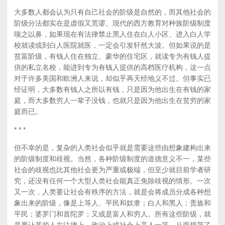
大多数人都会认为只有自己社会的阶级是自然的，而其他社会的
阶级分法都实在是虚假又荒谬。现代的西方教育对种族阶级制度
嗤之以鼻，如果现在有法律禁止黑人住在白人小区、进入白人学
校就读或到白人医院就医，一定会引发轩然大波。但如果说的是
贫富阶级，有钱人住在独立、豪华的住宅区，就读专为有钱人提
供的私立名校，能进到专为有钱人提供的高档医疗机构，这一点
对于许多美国和欧洲人来说，却似乎再天经地义不过。但事实已
经证明，大多数有钱人之所以有钱，只是因为他出生在有钱的家
庭，而大多数穷人一辈子没钱，也就只是因为他出生在贫穷的家
庭而已。
* * *
但不幸的是，复杂的人类社会似乎就是需要这些由想象建构出来
的阶级制度和歧视。当然，各种阶级制度的道德意义不一，某些
社会的歧视也比其他社会更为严重或极端，但至少就目前学者研
究，还没有任何一个大型人类社会能真正免除歧视的情形。一次
又一次，人类要让社会有秩序的方法，就是会将成员分成各种想
象出来的阶级，像是上等人、平民和奴隶；白人和黑人；贵族和
平民；婆罗门和首陀罗；又或是富人和穷人。所有这些阶级，就