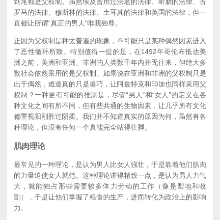
到尾都是父权制。虽然埃及曾用过法老的法律、希腊的法律、古
罗马的法律、穆斯林的法律、土耳其的法律和英国的法律，但一
直都让所谓“真正的男人”唯我独尊。
正因为父权制是种太普遍的现象，不可能只是某种偶然因素进入
了恶性循环所致。特别值得一提的是，在1492年哥伦布抵达美
洲之前，美洲和亚洲、非洲的人类数千年内并无往来，但绝大多
数社会依然采用的是父权制。如果说在亚洲和非洲的父权制只是
出于偶然，难道真的只是凑巧，让阿兹特克和印加也同样采用父
权制？一种更有可能的推测是，尽管“男人”和“女人”的定义在各
种文化之间有所不同，但有些共通的生物因素，让几乎所有文化
都重视阳刚胜过阴柔。我们并不知道真实的原因为何，虽然有各
种理论，但没有任何一个真能完全站得住脚。
肌肉理论
最常见的一种理论，是认为男人比女人强壮，于是靠着他们肌肉
的力量迫使女人就范。这种理论讲得精致一点，是认为男人力气
大，就能独占那些需要较多体力劳动的工作（像是犁地和收
割），于是让他们掌握了粮食的生产，进而转化为政治上的影响
力。