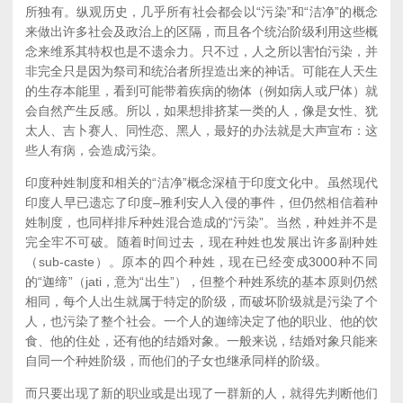
所独有。纵观历史，几乎所有社会都会以“污染”和“洁净”的概念
来做出许多社会及政治上的区隔，而且各个统治阶级利用这些概
念来维系其特权也是不遗余力。只不过，人之所以害怕污染，并
非完全只是因为祭司和统治者所捏造出来的神话。可能在人天生
的生存本能里，看到可能带着疾病的物体（例如病人或尸体）就
会自然产生反感。所以，如果想排挤某一类的人，像是女性、犹
太人、吉卜赛人、同性恋、黑人，最好的办法就是大声宣布：这
些人有病，会造成污染。
印度种姓制度和相关的“洁净”概念深植于印度文化中。虽然现代
印度人早已遗忘了印度–雅利安人入侵的事件，但仍然相信着种
姓制度，也同样排斥种姓混合造成的“污染”。当然，种姓并不是
完全牢不可破。随着时间过去，现在种姓也发展出许多副种姓
（sub-caste）。原本的四个种姓，现在已经变成3000种不同
的“迦缔”（jati，意为“出生”），但整个种姓系统的基本原则仍然
相同，每个人出生就属于特定的阶级，而破坏阶级就是污染了个
人，也污染了整个社会。一个人的迦缔决定了他的职业、他的饮
食、他的住处，还有他的结婚对象。一般来说，结婚对象只能来
自同一个种姓阶级，而他们的子女也继承同样的阶级。
而只要出现了新的职业或是出现了一群新的人，就得先判断他们