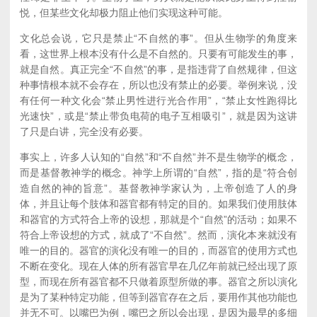
悦，但某些文化却极力阻止他们实现这种可能。
文化总会说，它只是禁止“不自然的事”。但从生物学的角度来
看，这世界上根本没有什么是不自然的。只要有可能发生的事，
就是自然。真正完全“不自然”的事，是指违背了自然规律，但这
种事情根本就不会存在，所以也没有禁止的必要。举例来说，没
有任何一种文化会“禁止男性进行光合作用”，“禁止女性跑得比
光速快”，或是“禁止带负电荷的电子互相吸引”，就是因为这讲
了只是白讲，完全没有必要。
事实上，许多人认知的“自然”和“不自然”并不是生物学的概念，
而是基督教神学的概念。神学上所谓的“自然”，指的是“符合创
造自然的神的旨意”。基督教神学家认为，上帝创造了人的身
体，并且让每个肢体和器官都有特定的目的。如果我们使用肢体
和器官的方式符合上帝的设想，那就是个“自然”的活动；如果不
符合上帝设想的方式，就成了“不自然”。然而，演化本来就没有
唯一的目的。器官的演化没有唯一的目的，而器官的使用方式也
不断在变化。现在人体的所有器官早在几亿年前就已经出现了原
型，而现在所有器官都不只做着原型所做的事。器官之所以演化
是为了某种特定功能，但等到器官存在之后，要用作其他功能也
并无不可。以嘴巴为例，嘴巴之所以会出现，是因为最早的多细