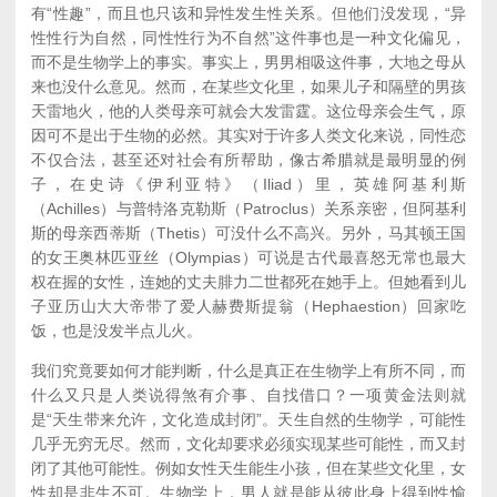
有“性趣”，而且也只该和异性发生性关系。但他们没发现，“异
性性行为自然，同性性行为不自然”这件事也是一种文化偏见，
而不是生物学上的事实。事实上，男男相吸这件事，大地之母从
来也没什么意见。然而，在某些文化里，如果儿子和隔壁的男孩
天雷地火，他的人类母亲可就会大发雷霆。这位母亲会生气，原
因可不是出于生物的必然。其实对于许多人类文化来说，同性恋
不仅合法，甚至还对社会有所帮助，像古希腊就是最明显的例
子，在史诗《伊利亚特》（
Iliad
）里，英雄阿基利斯
（Achilles）与普特洛克勒斯（Patroclus）关系亲密，但阿基利
斯的母亲西蒂斯（Thetis）可没什么不高兴。另外，马其顿王国
的女王奥林匹亚丝（Olympias）可说是古代最喜怒无常也最大
权在握的女性，连她的丈夫腓力二世都死在她手上。但她看到儿
子亚历山大大帝带了爱人赫费斯提翁（Hephaestion）回家吃
饭，也是没发半点儿火。
我们究竟要如何才能判断，什么是真正在生物学上有所不同，而
什么又只是人类说得煞有介事、自找借口？一项黄金法则就
是“天生带来允许，文化造成封闭”。天生自然的生物学，可能性
几乎无穷无尽。然而，文化却要求必须实现某些可能性，而又封
闭了其他可能性。例如女性天生能生小孩，但在某些文化里，女
性却是非生不可。生物学上，男人就是能从彼此身上得到性愉