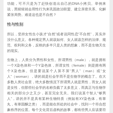
功能，可不只是为了赶快创造出自己的DNA小拷贝。举例来
说，黑猩猩就会用性行为来巩固政治联盟、建立亲密关系、化解
紧张局势。难道这也是不自然？
性与性别
所以，坚持女性生小孩才“自然”或者说同性恋“不自然”，其实并
没什么意义。各种规定男人就该如何、女人就该怎样的法律、规
范、权利和义务，反映的多半只是人类的想象，而不是生物天生
的现实。
生物上，人类分为男性和女性。所谓男性（male），就是拥有
一个X染色体和一个Y染色体，所谓女性（female）则是拥有两
个X染色体。但是要说某个人算不算“男人”（man）或“女
人”（woman），讲的就是社会学而不是生物学的概念了。在大
多数人类社会里，绝大多数情况下所谓男人就是男性，而女人就
是女性，但那些社会学的名称负载了太多意义，而真正与生物学
相关的部分少之又少，甚至完全无关。我们说某个智人“够男
人”，讲的并不是具有某种生物特质（例如有XY染色体，有睾
丸，有睾固酮之类），而是能在所处的社会中，找到一个符合想
象秩序的位置。每个文化背后虚构的故事，都有些男人应该要符