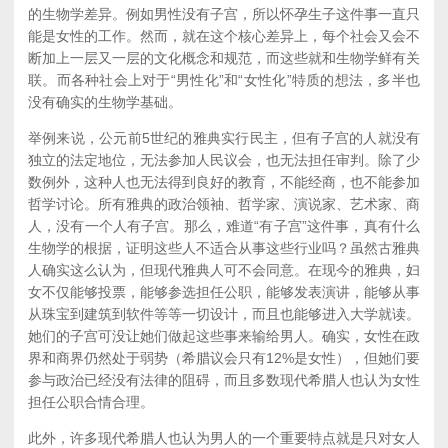
的生物学差异。例如男性没有子宫，所以怀孕生子这件事一直只
能是女性的工作。然而，就在这个核心差异上，每个社会又会不
断加上一层又一层的文化概念和规范，而这些就和生物学鲜有关
联。而各种社会上对于“男性化”和“女性化”特质的想法，多半也
没有确实的生物学基础。
举例来说，公元前5世纪的雅典实行民主，但有子宫的人就没有
独立的法定地位，无法参加人民议会，也无法担任审判。除了少
数例外，这种人也无法得到良好的教育，不能经商，也不能参加
哲学讨论。所有雅典的政治领袖、哲学家、演说家、艺术家、商
人，没有一个人有子宫。那么，难道“有子宫”这件事，真有什么
生物学的根据，证明这些人不适合从事这些行业吗？虽然古雅典
人确实这么认为，但现代雅典人可不会同意。在现今的雅典，妇
女不仅能够投票，能够参选担任公职，能够发表演讲，能够从事
从珠宝到建筑到软件等等一切设计，而且也能够进入大学就读。
她们的子宫可没让她们做起这些事来输给男人。确实，女性在政
界和商界仍然处于弱势（希腊议会只有12%是女性），但她们要
参与政治已经没有法律的阻碍，而且多数现代希腊人也认为女性
担任公职合情合理。
此外，许多现代希腊人也认为男人的一个重要特点就是只对女人