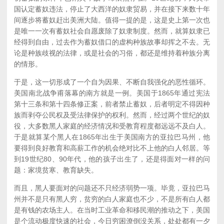
国认定蓄奴违法，停止了大西洋的奴隶贸易，并在接下来数十年
间逐步将蓄奴赶出美洲大陆。值得一提的是，这是史上第一次也
是唯一一次有蓄奴社会自愿废除了奴隶制度。然而，就算奴隶已
经得到自由，过去作为蓄奴借口的虚构种族故事却挥之不去。无
论是种族歧视的法律，或是社会的习俗，都还是维持着种族分离
的情形。
于是，这一切形成了一个自为因果、不断自我强化的恶性循环。
美国南北战争甫落幕的南方就是一例。美国于1865年通过宪法
第十三条和第十四条修正案，前者禁止蓄奴，后者明定不得因种
族而剥夺公民权及受法律保护的权利。然而，经过两个世纪的奴
役，大多数黑人家庭的经济情况和受教育程度都远远不及白人。
于是就算某个黑人在1865年出生于美国南方的亚拉巴马州，他
要得到良好教育和高薪工作的机会绝对比不上他的白人邻居。等
到19世纪80、90年代，他的孩子出生了，还是得面对一样的问
题：家境贫寒、教育缺失。
而且，黑人要面对的问题还不只经济弱势一项。毕竟，亚拉巴马
州并不是只有黑人穷，贫穷的白人家庭也不少，不是所有白人都
是有钱的农场主人。在当时工业革命和移民潮的推动之下，美国
是个流动极度快速的社会，今日穷困潦倒没关系，处处都有一夕