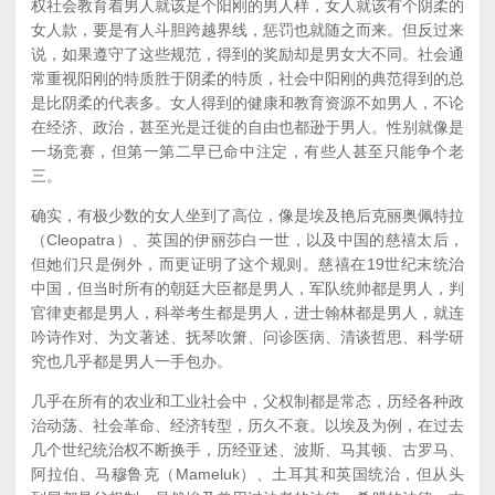
权社会教育着男人就该是个阳刚的男人样，女人就该有个阴柔的
女人款，要是有人斗胆跨越界线，惩罚也就随之而来。但反过来
说，如果遵守了这些规范，得到的奖励却是男女大不同。社会通
常重视阳刚的特质胜于阴柔的特质，社会中阳刚的典范得到的总
是比阴柔的代表多。女人得到的健康和教育资源不如男人，不论
在经济、政治，甚至光是迁徙的自由也都逊于男人。性别就像是
一场竞赛，但第一第二早已命中注定，有些人甚至只能争个老
三。
确实，有极少数的女人坐到了高位，像是埃及艳后克丽奥佩特拉
（Cleopatra）、英国的伊丽莎白一世，以及中国的慈禧太后，
但她们只是例外，而更证明了这个规则。慈禧在19世纪末统治
中国，但当时所有的朝廷大臣都是男人，军队统帅都是男人，判
官律吏都是男人，科举考生都是男人，进士翰林都是男人，就连
吟诗作对、为文著述、抚琴吹箫、问诊医病、清谈哲思、科学研
究也几乎都是男人一手包办。
几乎在所有的农业和工业社会中，父权制都是常态，历经各种政
治动荡、社会革命、经济转型，历久不衰。以埃及为例，在过去
几个世纪统治权不断换手，历经亚述、波斯、马其顿、古罗马、
阿拉伯、马穆鲁克（Mameluk）、土耳其和英国统治，但从头