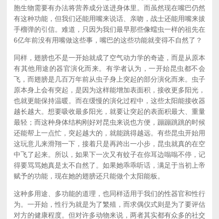
胞生物需要有办法将营养成分送进身体里。而虽然现在嘴巴仍然
有这种功能，但我们还能用嘴来说话、亲吻，战士还能用嘴来拔
手榴弹的引信。难道，只因为我们最早那些像蠕虫一样的祖先在
6亿年前没有用嘴做这些事，嘴巴的这些功能就变得不自然了？
同样，翅膀也不是一开始就成了空气动力学的奇迹，而是从原本
有其他用途的器官演化而来。有学者认为，一开始昆虫都不会
飞，而翅膀是几百万年前从虫子身上突起的部分演化而来。虫子
原本身上会有突起，是因为这样能增加表面积，接收更多阳光，
也就更能保持温暖。而在缓慢的演化过程中，这些太阳能接收器
越长越大。想要吸收最多阳光，就要让突起的表面积最大、重量
最轻；而这种身体结构刚好对昆虫来说也方便，蹦蹦跳跳的时候
还能帮上一点忙，突起越大的，就能跳得越远。有些昆虫开始用
这玩意儿来滑翔一下，接着只是再跨出一小步，昆虫就真的在空
中飞了起来。所以，如果下一次又有蚊子在你耳边嗡嗡不停，记
得要骂骂她真是太不自然了。如果她乖乖听话，满足于当初上帝
赋予的功能，现在她的翅膀还只能做个太阳能板。
这种多用途、多功能的道理，也同样适用于我们的性器官和性行
为。一开始，性行为就是为了繁殖，而求偶仪式则是为了要评估
对方的健康程度。但对许多动物来说，两者其实都有众多的社交