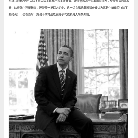
图15 18世纪的男人味：法国国王路易十四王室肖像。请注意路易十四戴着长假发，穿着丝袜和高跟
鞋，站得像个芭蕾舞者，还带着一把巨大的剑。这一切在现代美国都会被认为真是个娘娘腔（除了
那把剑），但在当时，路易十四可是欧洲男子气概和男人味的典范。