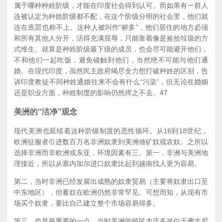
属于哪种种姓阶级，才能在印度社会得到认可。而如果有一群人
连被认定为种姓阶级都不配，在这个阶级分明的社会里，他们就
连在底层也称不上。这种人被叫作“秽多”，他们居住的地方必须
和所有其他人分开，活得充满屈辱，只能靠着像是捡拾垃圾的方
式维生。就算是种姓阶级最下级的成员，也会尽可能避开他们，
不和他们一起吃饭，避免碰触到他们，当然绝不可能与他们通
婚。在现代印度，虽然民主政府竭尽全力想打破种姓的区别，告
诉印度教徒不同种姓通婚往来不会有什么“污染”，但无论在婚姻
还是职业方面，种姓制度的影响仍然挥之不去。
47
美洲的“洁净”观念
现代美洲也延续着这种阶级制度的恶性循环。从16到18世纪，
欧洲征服者引进数百万名非洲奴隶到美洲做矿奴或农奴。之所以
选择非洲而非欧洲或东亚，环境因素有三。第一，非洲与美洲地
理接近，所以从塞内加尔进口奴隶比起到越南找人更为容易。
第二，当时非洲已经发展出成熟的奴隶贸易（主要将奴隶出口至
中东地区），但蓄奴在欧洲仍然非常罕见。可想而知，从现有市
场买个奴隶，要比自己建立整个市场容易得多。
第三，也是最重要的一点，当时美洲的殖民农庄多半位于弗吉尼