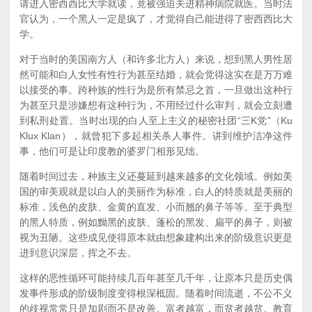
请进入密西西比大学就读，竟被强迫关进精神病院就医。当时法
官认为，一个黑人一定是疯了，才觉得自己能进得了密西西比大
学。
对于当时的美国南方人（和许多北方人）来说，想到黑人男性居
然可能和白人女性有性行为甚至结婚，就会觉得这实在是万万难
以接受的事。跨种族的性行为是所有禁忌之首，一旦做出这种行
为甚至只是涉嫌想有这种行为，不用经过什么审判，就会立刻遭
到私刑处置。当时出现的白人至上主义的秘密社团“三K党”（Ku
Klux Klan），就曾犯下多起相关杀人事件。讲到维护洁净这件
事，他们可是让印度教的婆罗门相形见绌。
随着时间过去，种族主义还蔓延到越来越多的文化领域。例如美
国的审美观就是以白人的美丽作为标准，白人的特质就是美丽的
标准，浅色的皮肤、金黄的直发、小而翘的鼻子等等。至于典型
的黑人特质，例如黝黑的皮肤、蓬松的黑发、扁平的鼻子，则被
视为丑陋。这些成见使得原本就由想象建构出来的阶级意识更是
进到意识深层，挥之不去。
这样的恶性循环可能持续几百年甚至几千年，让原本只是历史偶
发事件形成的阶级制度变得根深柢固。随着时间流逝，不公不义
的歧视常常只是加剧而不是改善。富者越富，而贫者越贫。教育