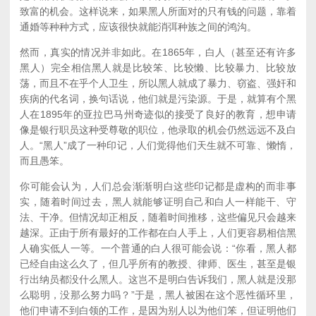
致富的机会。这样说来，如果黑人所面对的只有钱的问题，靠着
通婚等种种方式，应该很快就能消弭种族之间的鸿沟。
然而，真实的情况并非如此。在1865年，白人（甚至还有许多
黑人）完全相信黑人就是比较笨、比较懒、比较暴力、比较放
荡，而且不在乎个人卫生，所以黑人就成了暴力、窃盗、强奸和
疾病的代名词，换句话说，他们就是污染源。于是，就算有个黑
人在1895年的亚拉巴马州奇迹似的接受了良好的教育，想申请
像是银行职员这种受尊敬的职位，他录取的机会仍然远远不及白
人。“黑人”成了一种印记，人们觉得他们天生就不可靠、懒惰，
而且愚笨。
你可能会认为，人们总会渐渐明白这些印记都是虚构的而非事
实，随着时间过去，黑人就能够证明自己和白人一样能干、守
法、干净。但情况却正相反，随着时间推移，这些偏见只会越来
越深。正由于所有最好的工作都在白人手上，人们更容易相信黑
人确实低人一等。一个普通的白人很可能会说：“你看，黑人都
已经自由这么久了，但几乎所有的教授、律师、医生，甚至是银
行出纳员都没什么黑人。这岂不是明白告诉我们，黑人就是没那
么聪明，没那么努力吗？”于是，黑人被困在这个恶性循环里，
他们申请不到白领的工作，是因为别人以为他们笨，但证明他们