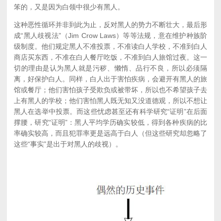
笨的，又是因为白领中很少有黑人。
这种恶性循环并非到此为止，反对黑人的势力不断壮大，最后形
成“黑人歧视法”（Jim Crow Laws）等等法规，意在维护种族阶
级制度。他们规定黑人不准投票，不准读白人学校，不准到白人
商店买东西，不准在白人餐厅吃饭，不准到白人旅馆过夜。这一
切的理由是认为黑人就是污秽、懒惰、品行不良，所以必须隔
离，好保护白人。同样，白人出于害怕疾病，会避开有黑人的旅
馆或餐厅；他们害怕孩子受欺负或被带坏，所以也不希望孩子去
上有黑人的学校；他们害怕黑人既无知又没道德观，所以不想让
黑人在选举中投票。而这些忧虑甚至还有科学研究“证明”在后面
撑腰，研究“证明”：黑人平均学历确实较低，得到各种疾病的比
率确实较高，而且犯罪率更是远高于白人（但这些研究却忽略了
这些“事实”是出于对黑人的歧视）。