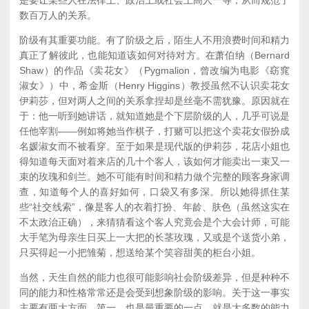
是要让某些人在法律上、政治上或社会上高人一等，从而规范了
数百万人的关系。
阶级有其重要功能。有了阶级之后，陌生人不用浪费时间和精力
真正了解彼此，也能知道该如何对待对方。在萧伯纳（Bernard
Shaw）的作品《卖花女》（
Pygmalion
，曾改编为电影《窈窕
淑女》）中，希金斯（Henry Higgins）教授虽然不认识卖花女
伊莉莎，但对两人之间的关系拿捏却是丝毫不需犹豫。原因就在
于：他一听到她讲话，就知道她是个下层阶级的人，几乎可说是
任他宰割——例如将她当作棋子，打赌可以把这个卖花女假扮成
名媛淑女而不被看穿。至于如果是现代版的伊莉莎，花店小姐也
得知道每天面对着来店的几十个客人，该如何才能卖出一束又一
束的玫瑰和剑兰。她不可能有时间和精力做个完整的顾客身家调
查，知道每个人的喜好如何，口袋又有多深。所以她得抓住某
些“社交线索”，像是客人的衣着打扮、年龄、肤色（虽然这实在
不太政治正确），来猜猜看这个客人究竟会是个大会计师，可能
大手笔为母亲生日买上一大把的长茎玫瑰，又或是个送货小弟，
只买得起一小把雏菊，想送给某个笑容甜美的柜台小姐。
当然，天生自然的能力也很可能影响社会阶级差异，但是种种不
同的能力和性格常常还是会受到想象阶级的影响。关于这一事实
主要有两大方面。第一，也是最重要的一点，就是大多数的能力