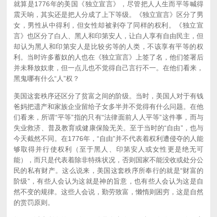
就算是1776年的美国《独立宣言》，尽管把人人生而平等喊得
震天响，其实还是把人分成了上下等级。《独立宣言》区分了男
女，男性从中得利，但女性却被剥夺了同样的权利。《独立宣
言》也区分了白人、黑人和印第安人，让白人享有自由民主，但
却认为黑人和印第安人是比较劣等的人类，不该享有平等的权
利。当时许多蓄奴的人也在《独立宣言》上签了名，他们签署后
并未释放奴隶，但一点儿也不觉得自己言行不一。在他们看来，
黑鬼哪有什么“人”权？
美国这套秩序还区分了贫富之间的阶级。当时，美国人对于有钱
爸妈把遗产和家族企业留给子女多半并不觉得有什么问题。在他
们看来，所谓“平等”指的只有“法律面前人人平等”这件事，而与
失业救济、普及教育或健康保险无关。至于当时的“自由”，也与
今天截然不同。在1776年，“自由”并不代表着权利遭侵夺的人能
够取得并行使权利（至于黑人、印第安人或女性更是绝无可
能），而只是代表着除非特殊状况，否则国家不能没收或处分公
民的私有财产。这么说来，美国这套秩序所奉行的就是“财富的
阶级”，有些人会认为这就是神的旨意，也有些人会认为这是自
然不变的规律。这些人会说，勤劳致富，懒惰则困穷，这是自然
的赏罚原则。