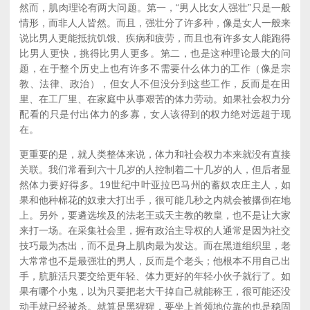
然而，肌肉理论有两大问题。第一，“男人比女人强壮”只是一般
情形，而非人人皆然。而且，强壮分了许多种，像是女人一般来
说比男人更能抵抗饥饿、疾病和疲劳，而且也有许多女人能跑得
比男人更快，挑得比男人更多。第二，也是这种理论最大的问
题，在于整个历史上也有许多不需要什么体力的工作（像是宗
教、法律、政治），但女人不但没分到这些工作，反而是在田
里、在工厂里、在家庭中从事艰苦的体力劳动。如果社会权力分
配看的只是付出体力的多寡，女人该得到的权力绝对远超于现
在。
更重要的是，就人类整体来说，体力和社会权力本来就没有直接
关联。我们常看到六十几岁的人控制着二十几岁的人，但后者显
然体力要好得多。19世纪中叶亚拉巴马州的蓄奴农庄主人，如
果和他种棉花的奴隶大打出手，很可能几秒之内就会被撂倒在地
上。另外，要遴选埃及的法老王或天主教的教皇，也不是让大家
来打一场。在采集社会里，握有政治主导权的人通常是因为社交
技巧最为杰出，而不是身上肌肉最为发达。而在黑道组织里，老
大常常也不是最强壮的男人，反而是个老头；他根本不用自己出
手，肮脏活只要交给更年轻、体力更好的年轻小伙子就行了。如
果有哪个小鬼，以为只要把老大干掉自己就能称王，很可能还没
动手就已经被杀。就算是黑猩猩，要坐上首领地位靠的也是稳固