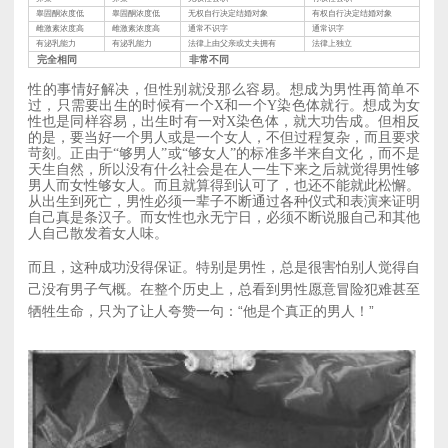
睾固酮浓度低
睾固酮浓度低
无权自行决定结婚对象
有权自行决定结婚对象
雌激素浓度高
雌激素浓度高
通常不识字
通常识字
有泌乳能力
有泌乳能力
法律上由父亲或丈夫拥有
法律上独立
完全相同
非常不同
性的事情好解决，但性别就没那么容易。想成为男性再简单不
过，只需要出生的时候有一个X和一个Y染色体就行。想成为女
性也是同样容易，出生时有一对X染色体，就大功告成。但相反
的是，要当好一个男人或是一个女人，不但过程复杂，而且要求
苛刻。正由于“够男人”或“够女人”的标准多半来自文化，而不是
天生自然，所以没有什么社会是在人一生下来之后就觉得男性够
男人而女性够女人。而且就算得到认可了，也还不能就此松懈。
从出生到死亡，男性必须一辈子不断通过各种仪式和表演来证明
自己真是条汉子。而女性也永无宁日，必须不断说服自己和其他
人自己散发着女人味。
而且，这种成功没得保证。特别是男性，总是很害怕别人觉得自
己没有男子气概。在整个历史上，总看到男性愿意冒险犯难甚至
牺牲生命，只为了让人夸赞一句：“他是个真正的男人！”