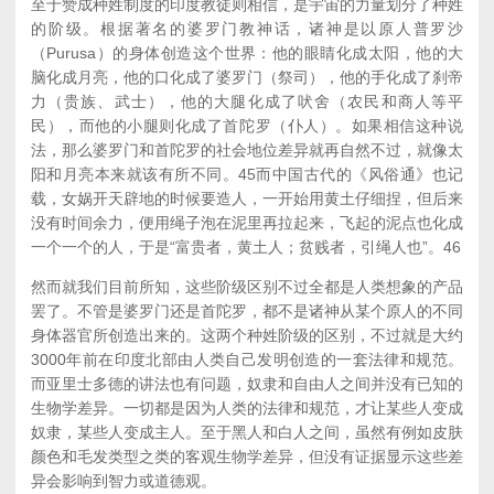
至于赞成种姓制度的印度教徒则相信，是宇宙的力量划分了种姓
的阶级。根据著名的婆罗门教神话，诸神是以原人普罗沙
（Purusa）的身体创造这个世界：他的眼睛化成太阳，他的大
脑化成月亮，他的口化成了婆罗门（祭司），他的手化成了刹帝
力（贵族、武士），他的大腿化成了吠舍（农民和商人等平
民），而他的小腿则化成了首陀罗（仆人）。如果相信这种说
法，那么婆罗门和首陀罗的社会地位差异就再自然不过，就像太
阳和月亮本来就该有所不同。
45
而中国古代的《风俗通》也记
载，女娲开天辟地的时候要造人，一开始用黄土仔细捏，但后来
没有时间余力，便用绳子泡在泥里再拉起来，飞起的泥点也化成
一个一个的人，于是“富贵者，黄土人；贫贱者，引绳人也”。
46
然而就我们目前所知，这些阶级区别不过全都是人类想象的产品
罢了。不管是婆罗门还是首陀罗，都不是诸神从某个原人的不同
身体器官所创造出来的。这两个种姓阶级的区别，不过就是大约
3000年前在印度北部由人类自己发明创造的一套法律和规范。
而亚里士多德的讲法也有问题，奴隶和自由人之间并没有已知的
生物学差异。一切都是因为人类的法律和规范，才让某些人变成
奴隶，某些人变成主人。至于黑人和白人之间，虽然有例如皮肤
颜色和毛发类型之类的客观生物学差异，但没有证据显示这些差
异会影响到智力或道德观。