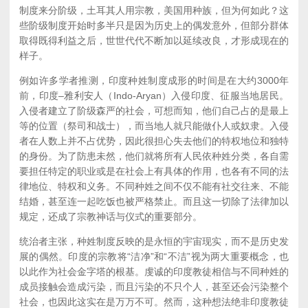
制度来分阶级，土耳其人用宗教，美国用种族，但为何如此？这
些阶级制度开始时多半只是因为历史上的偶发意外，但部分群体
取得既得利益之后，世世代代不断加以延续改良，才形成现在的
样子。
例如许多学者推测，印度种姓制度成形的时间是在大约3000年
前，印度–雅利安人（Indo-Aryan）入侵印度、征服当地居民。
入侵者建立了阶级森严的社会，可想而知，他们自己占的是最上
等的位置（祭司和战士），而当地人就只能做仆人或奴隶。入侵
者在人数上并不占优势，因此很担心失去他们的特权地位和独特
的身份。为了防患未然，他们就将所有人民依种姓分类，各自需
要担任特定的职业或是在社会上有具体的作用，也各有不同的法
律地位、特权和义务。不同种姓之间不仅不能有社交往来、不能
结婚，甚至连一起吃饭也被严格禁止。而且这一切除了法律加以
规定，还成了宗教神话与仪式的重要部分。
统治者主张，种姓制度反映的是永恒的宇宙现实，而不是历史发
展的偶然。印度的宗教将“洁净”和“不洁”视为两大重要概念，也
以此作为社会金字塔的根基。虔诚的印度教徒相信与不同种姓的
成员接触会造成污染，而且污染的不只个人，甚至还会污染整个
社会，也因此这实在是万万不可。然而，这种想法绝非印度教徒