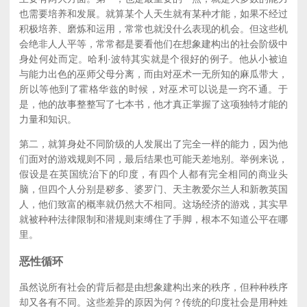
也需要培养和发展。就算某个人天生就有某种才能，如果不经过
积极培养、磨炼和运用，常常也就没什么表现的机会。但这些机
会绝非人人平等，常常都是要看他们在想象建构出的社会阶级中
身处何处而定。哈利·波特其实就是个很好的例子。他从小被迫
与能力出色的巫师父母分离，而由对巫术一无所知的麻瓜带大，
所以等他到了霍格华兹的时候，对巫术可以说是一窍不通。于
是，他的故事整整写了七本书，他才真正掌握了这项独特才能的
力量和知识。
第二，就算身处不同阶级的人发展出了完全一样的能力，因为他
们面对的游戏规则不同，最后结果也可能天差地别。举例来说，
假设是在英国统治下的印度，有四个人都有完全相同的商业头
脑，但四个人分别是秽多、婆罗门、天主教爱尔兰人和新教英国
人，他们致富的概率就仍然大不相同。这场经济的游戏，其实早
就被种种法律限制和潜规则束缚住了手脚，根本不知道公平在哪
里。
恶性循环
虽然说所有社会的背后都是由想象建构出来的秩序，但种种秩序
却又各有不同。这些差异的原因为何？传统的印度社会是用种姓