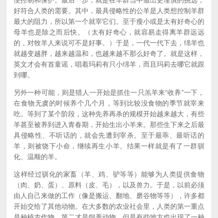
好符合人类的需要。其中，最具侵略性的公羊是人类想控制羊群
最大的阻力，所以第一个就宰它们。至于瘦小或是太有好奇心的
母羊也是除之而后快。（太有好奇心，就容易走得离羊群远远
的，对牧羊人来说可不是好事。）于是，一代一代下去，绵羊也
就越变越胖，越来越温和，也越来越不那么好奇了。就是这样，
英文才会有首童谣，唱着玛莉有只小绵羊，而且玛莉去哪它就跟
到哪。
另外一种可能，则是猎人一开始是抓住一只羔羊来“收养”一下，
在食物无虞的时候养个几个月，等到比较没食物的季节就宰来
吃。等到了某个阶段，这种先养再杀的规模开始越来越大，有些
羊甚至被养到进入青春期，开始生出小羊来。那些生下来之后最
具侵略性、不听话的，就会先遭到宰杀。至于最乖、最听话的
羊，则被饶下小命，继续再生小羊。结果一样就是有了一群驯
化、温顺的羊。
这样经过驯化的家畜（羊、鸡、驴等等）能够为人类提供食物
（肉、奶、蛋）、原料（皮、毛），以及兽力。于是，以前必须
由人自己来做的工作（像是搬运、翻地、磨谷物等等），许多都
开始交给了其他动物。在大多数的农业社会里，人类的第一重点
是种植农作物，第二才是饲养动物。但是有些地方也出现了一种