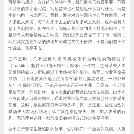
可惜事与愿违。在传统信件的年代，我们通常只有最重要、不得
不联络的事才会写信。写起信来也不是想起什么就写什么，而是
字斟句酌、考虑再三。而且，通常对方的回信也会同样慎重。对
大多数人来说，每个月来来去去的信顶多就是几封，也不会有人
急于立刻回复。但在今天，我每天都会收到几十封电子邮件，而
且所有人都希望你立刻响应。我们以为自己省下了时间；然而，
我们其实是把生活的步调加速成过去的十倍快，于是我们整天忙
忙碌碌、焦躁不安。
三不五时，总有些反对提高机械化和自动化的勒德分子
（Luddite）坚持不用电子邮件，就像几千年前，也有某些人类
部落拒绝农业，所以躲过了奢侈生活的陷阱。然而，农业革命要
成功，并不需要某个地区的所有部落都无异议通过。一切都只
从“一个部落”开始。不论是在中东还是中美洲，只要有一个部落
定居下来、开始耕作，走向农业的趋势就已经无法抗拒。由于农
业可促成人口迅速增长，通常农业部落光靠人数就已经大胜采集
部落。这时，采集部落只剩两种选择，第一是逃跑，放任自己的
猎场成为农场和牧场；第二就是拿起锄头，自己加入农业的行
列。无论哪种选择，都代表旧的生活方式注定将要凋零。
这个关于奢侈生活陷阱的故事，告诉我们一个重要的教训。人类