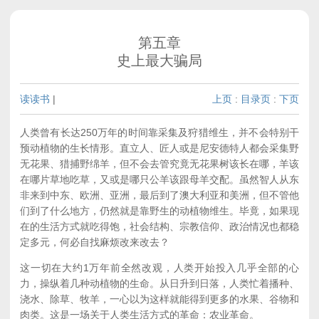
第五章
史上最大骗局
读读书
|
上页
:
目录页
:
下页
人类曾有长达250万年的时间靠采集及狩猎维生，并不会特别干
预动植物的生长情形。直立人、匠人或是尼安德特人都会采集野
无花果、猎捕野绵羊，但不会去管究竟无花果树该长在哪，羊该
在哪片草地吃草，又或是哪只公羊该跟母羊交配。虽然智人从东
非来到中东、欧洲、亚洲，最后到了澳大利亚和美洲，但不管他
们到了什么地方，仍然就是靠野生的动植物维生。毕竟，如果现
在的生活方式就吃得饱，社会结构、宗教信仰、政治情况也都稳
定多元，何必自找麻烦改来改去？
这一切在大约1万年前全然改观，人类开始投入几乎全部的心
力，操纵着几种动植物的生命。从日升到日落，人类忙着播种、
浇水、除草、牧羊，一心以为这样就能得到更多的水果、谷物和
肉类。这是一场关于人类生活方式的革命：农业革命。