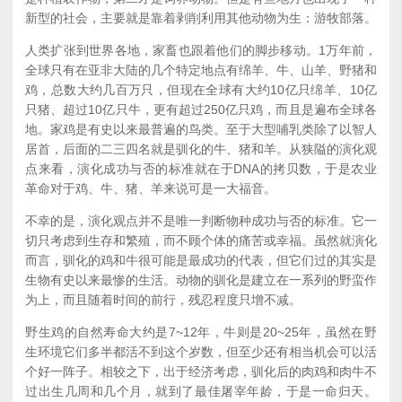
新型的社会，主要就是靠着剥削利用其他动物为生：游牧部落。
人类扩张到世界各地，家畜也跟着他们的脚步移动。1万年前，
全球只有在亚非大陆的几个特定地点有绵羊、牛、山羊、野猪和
鸡，总数大约几百万只，但现在全球有大约10亿只绵羊、10亿
只猪、超过10亿只牛，更有超过250亿只鸡，而且是遍布全球各
地。家鸡是有史以来最普遍的鸟类。至于大型哺乳类除了以智人
居首，后面的二三四名就是驯化的牛、猪和羊。从狭隘的演化观
点来看，演化成功与否的标准就在于DNA的拷贝数，于是农业
革命对于鸡、牛、猪、羊来说可是一大福音。
不幸的是，演化观点并不是唯一判断物种成功与否的标准。它一
切只考虑到生存和繁殖，而不顾个体的痛苦或幸福。虽然就演化
而言，驯化的鸡和牛很可能是最成功的代表，但它们过的其实是
生物有史以来最惨的生活。动物的驯化是建立在一系列的野蛮作
为上，而且随着时间的前行，残忍程度只增不减。
野生鸡的自然寿命大约是7~12年，牛则是20~25年，虽然在野
生环境它们多半都活不到这个岁数，但至少还有相当机会可以活
个好一阵子。相较之下，出于经济考虑，驯化后的肉鸡和肉牛不
过出生几周和几个月，就到了最佳屠宰年龄，于是一命归天。