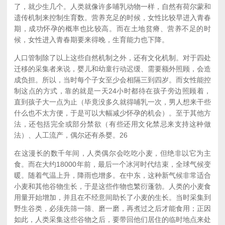
了，就少生几个。人类就像许多哺乳动物一样，自然有荷尔蒙和
遗传机制来控制生育数。营养充足的时候，女性比较早进入青春
期，成功怀孕的概率也比较高。而在土地贫瘠、营养不足的时
候，女性进入青春期要来得晚，生育能力也下降。
人口管制除了以上这些自然机制之外，还有文化机制。对于四处
迁移的采集者来说，婴儿和幼童行动迟缓、需要额外照顾，会造
成负担。所以，当时每个子女至少会相隔三到四岁。而女性能控
制这点的方式，靠的就是一天24小时都待在孩子旁边照顾着，
直到孩子大一点为止（毕竟没多久就得哺乳一次，男人想来干些
什么也不太方便，于是可以大幅减少怀孕的机会）。至于其他方
法，还包括完全或部分禁欲（有些还用文化禁忌来支持这种做
法）、人工流产，偶尔还有杀婴。
26
在这漫长的数千年间，人类偶尔会吃吃小麦，但绝非以它为主
食。而在大约18000年前，最后一个冰河时代结束，全球气候变
暖。随着气温上升，降雨也增多。在中东，这种新气候非常适合
小麦和其他谷物生长，于是这些作物也繁衍蓬勃。人类的小麦食
用量开始增加，并且在不经意间助长了小麦的生长。当时采集到
野生谷类，必须先筛一筛、磨一磨，再煮过之后才能食用；正因
如此，人类采集这些谷物之后，要带回他们居住的临时地点来处