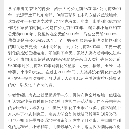
从采集走向农业的转变，始于大约公元前9500年~公元前8500
年，发源于土耳其东南部、伊朗西部和地中海东部的丘陵地带。
这场改变一开始速度缓慢，地区也有限。小麦与山羊驯化成为农
作物和家畜的时间大约是在公元前9000年，豌豆和小扁豆约在
公元前8000年，橄榄树在公元前5000年，马在公元前4000年，
葡萄则是在公元前3500年。至于骆驼和腰果等其他动植物驯化
的时间还要更晚，但不论如何，到了公元前3500年，主要一波
驯化的热潮已经结束。即使到了今天，虽然人类有着种种先进科
技，但食物热量超过90%的来源仍然是来自人类祖先在公元前
9500年到公元前3500年间驯化的植物：小麦、稻米、玉米、马
铃薯、小米和大麦。在过去2000年间，人类并没有驯化什么特
别值得一提的动植物。可以说，人到现代还有着远古狩猎采集者
的心，以及远古农民的胃。
学者曾经以为农业就是起源于中东，再传布到全球各地，但现在
则认为农业是同时间在各地独自发展而开花结果，而不是由中东
的农民传到世界各地。中美洲人驯化了玉米和豆类，但不知道中
东人种了小麦和豌豆。南美人学会如何栽培马铃薯和驯养骆马，
但也不知道在墨西哥或地中海东部又发生了什么事。中国最早驯
化的是稻米、小米和猪。北美最早的农夫，也是因为懒得再在树