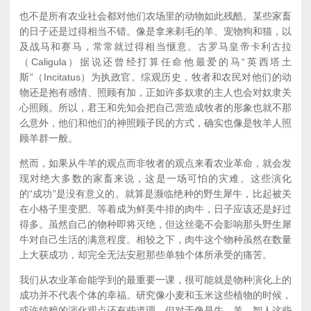
也不是所有农业社会都对他们农场里的动物如此残酷。某些家畜
的日子还是过得相当不错。像是拿来剃毛的羊、宠物狗和猫，以
及战马和赛马，常常就过得相当惬意。古罗马皇帝卡利古拉
（Caligula）据说还曾经打算任命他最爱的马“英西塔土
斯”（Incitatus）为执政官。综观历史，牧者和农民对他们的动
物还是抱有感情、照顾有加，正如许多奴隶的主人也会对奴隶关
心照顾。所以，君王和先知会把自己营造成牧者的形象也就不那
么意外，他们和他们的神照顾子民的方式，确实也像是牧羊人照
顾羊群一般。
然而，如果从牛羊的观点而非牧者的观点来看农业革命，就会发
现对绝大多数的家畜来说，这是一场可怕的灾难。这些演化
的“成功”是没有意义的。就算是濒临绝种的野生犀牛，比起被关
在小格子里变肥、等着成为鲜美牛排的肉牛，日子应该还是好过
得多。虽然自己的物种即将灭绝，但这丝毫不会影响那头野生犀
牛对自己生活的满意程度。相较之下，肉牛这个物种虽然在数量
上大获成功，却完全无法安慰那些单独个体所承受的痛苦。
我们从农业革命能学到的最重要一课，很可能就是物种演化上的
成功并不代表个体的幸福。研究像小麦和玉米这些植物的时候，
或许纯粹的演化观点还有些道理。但对于像是牛、羊、智人这些