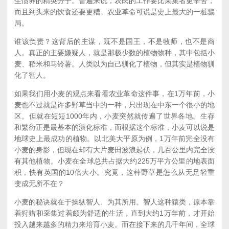
生惯养的精英分子。普遍来说，农民的工作要比采集者更辛苦，
而且到头来的饮食还要更糟。农业革命可说是史上最大的一桩骗
局。
谁该负责？这背后的主谋，既不是国王，不是牧师，也不是商
人。真正的主要嫌疑人，就是那极少数的植物物种，其中包括小
麦、稻米和马铃薯。人类以为自己驯化了植物，但其实是植物驯
化了智人。
如果我们用小麦的观点来看看农业革命这件事，在1万年前，小
麦也不过就是许多野草当中的一种，只出现在中东一个很小的地
区。但就在短短1000年内，小麦突然就传遍了世界各地。生存
和繁衍正是最基本的演化标准，而根据这个标准，小麦可以说是
地球史上最成功的植物。以北美大平原为例，1万年前完全没有
小麦的身影，但现在却有大片麦田波浪起伏，几百公里内完全没
有其他植物。小麦在全球总共占据大约225万平方公里的地表面
积，快有英国的10倍大小。究竟，这种野草是怎么从无足轻重
变成无所不在？
小麦的秘诀就在于操纵智人、为其所用。智人这种猿类，原本靠
着狩猎和采集过着颇为舒适的生活，直到大约1万年前，才开始
投入越来越多的精力来培育小麦。而在接下来的几千年间，全球