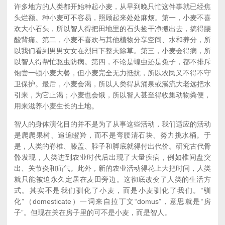
许多地方的人类都开始种起小麦，从早到晚只忙这件事就已经焦
头烂额。种小麦可不容易，照顾起来处处麻烦。第一，小麦不喜
欢大小石头，所以智人得把田地里的石头捡干净搬出去，搞得腰
酸背痛。第二，小麦不喜欢与其他植物分享空间、水和养分，所
以我们看到男男女女在烈日下整天除草。第三，小麦会得病，所
以智人得帮忙驱虫防病。第四，不论是蝗虫还是兔子，都不排斥
饱尝一顿小麦大餐，但小麦完全无力抵抗，所以农民又不得不守
卫保护。最后，小麦会渴，所以人类得从涌泉或溪流大老远把水
引来，为它止渴；小麦也会饿，所以智人甚至得收集动物粪便，
用来滋养小麦生长的土地。
智人的身体演化目的并不是为了从事这些活动，我们适应的活动
是爬爬果树、追追瞪羚，而不是弯腰清石块、努力挑水桶。于
是，人类的脊椎、膝盖、脖子和脚底就得付出代价。研究古代骨
骼发现，人类进到农业时代后出现了大量疾病，例如椎间盘突
出、关节炎和疝气。此外，新的农业活动得花上大把时间，人类
就只能被迫永久定居在麦田旁边。这彻底改变了人类的生活方
式。其实不是我们驯化了小麦，而是小麦驯化了我们。“驯
化”（domesticate）一词来自拉丁文“domus”，意思就是“房
子”。但现在关在房子里的可不是小麦，而是智人。