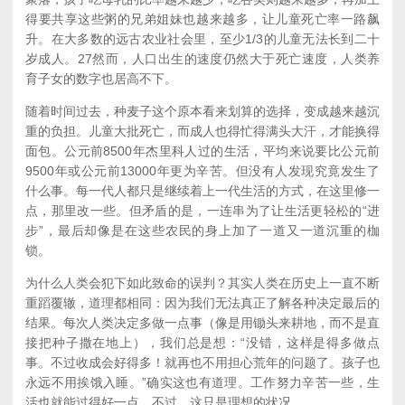
得要共享这些粥的兄弟姐妹也越来越多，让儿童死亡率一路飙
升。在大多数的远古农业社会里，至少1/3的儿童无法长到二十
岁成人。
27
然而，人口出生的速度仍然大于死亡速度，人类养
育子女的数字也居高不下。
随着时间过去，种麦子这个原本看来划算的选择，变成越来越沉
重的负担。儿童大批死亡，而成人也得忙得满头大汗，才能换得
面包。公元前8500年杰里科人过的生活，平均来说要比公元前
9500年或公元前13000年更为辛苦。但没有人发现究竟发生了
什么事。每一代人都只是继续着上一代生活的方式，在这里修一
点，那里改一些。但矛盾的是，一连串为了让生活更轻松的“进
步”，最后却像是在这些农民的身上加了一道又一道沉重的枷
锁。
为什么人类会犯下如此致命的误判？其实人类在历史上一直不断
重蹈覆辙，道理都相同：因为我们无法真正了解各种决定最后的
结果。每次人类决定多做一点事（像是用锄头来耕地，而不是直
接把种子撒在地上），我们总是想：“没错，这样是得多做点
事。不过收成会好得多！就再也不用担心荒年的问题了。孩子也
永远不用挨饿入睡。”确实这也有道理。工作努力辛苦一些，生
活也就能过得好一点。不过，这只是理想的状况。