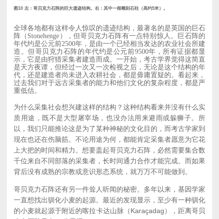
图10 左：哥贝克力石阵的巨大遗迹结构。右：其中一根雕刻石柱（高约5米）。
全球各地都有这样令人惊叹的遗迹结构，最著名的是英国的巨石
阵（Stonehenge），但哥贝克力石阵有一点特别惊人。巨石阵的
年代约是公元前2500年，是由一个已经相当发达的农业社会所建
造。但哥贝克力石阵的年代约是公元前9500年，所有证据都显
示，它是由狩猎采集者建造而成。一开始，考古学界觉得这简直
是天方夜谭，但经过一次又一次检视之后，无论是这个结构的年
代，还是建造者尚未进入农耕社会，都是毋庸置疑的。看起来，
过去我们对于远古采集者的能力和他们文化的复杂程度，都是严
重低估。
为什么采集社会想兴建这样的结构？这种结构看来并没有什么实
质用途，既不是大型屠宰场，也没办法用来避雨或躲狮子。所
以，我们只能推论这是为了某种神秘的文化目的，而考古学家到
现在也还在伤脑筋。不论用途为何，都能肯定采集者愿意为它花
上大把的时间和精力。想要盖起哥贝克力石阵，必然需要集合数
千位来自不同部落的采集者，长时间通力合作才能完成。而如果
背后没有成熟的宗教或意识形态系统，就万万不可能做到。
哥贝克力石阵还有另一件耸人听闻的秘密。多年以来，基因学家
一直想找出驯化小麦的起源。最近的发现显示，至少有一种驯化
的小麦就起源于附近的喀拉卡达山脉（Karaçadag），距离哥贝