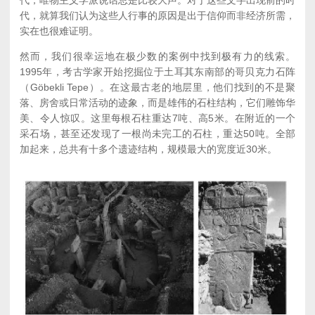
代，唯物主义学派说话总是比较大声。对于这些文字出现前的时
代，就算我们认为这些人行事的原因是出于信仰而非经济所需，
实在也很难证明。
然而，我们很幸运地在极少数的案例中找到极有力的线索。
1995年，考古学家开始挖掘位于土耳其东南部的哥贝克力石阵
（Göbekli Tepe）。在这最古老的地层里，他们找到的不是聚
落、房舍或日常活动的迹象，而是雄伟的石柱结构，它们雕饰华
美、令人惊叹。这里每根石柱重达7吨、高5米。在附近的一个
采石场，甚至还发现了一根尚未完工的石柱，重达50吨。全部
加起来，总共有十多个遗迹结构，规模最大的宽度近30米。