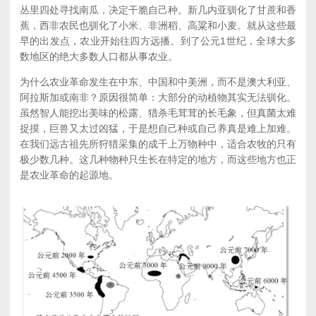
丛里四处寻找南瓜，决定干脆自己种。新几内亚驯化了甘蔗和香
蕉，西非农民也驯化了小米、非洲稻、高粱和小麦。就从这些最
早的出发点，农业开始往四方远播。到了公元1世纪，全球大多
数地区的绝大多数人口都从事农业。
为什么农业革命发生在中东、中国和中美洲，而不是澳大利亚、
阿拉斯加或南非？原因很简单：大部分的动植物其实无法驯化。
虽然智人能挖出美味的松露、猎杀毛茸茸的长毛象，但真菌太难
捉摸，巨兽又太过凶猛，于是想自己种或自己养真是难上加难。
在我们远古祖先所狩猎采集的成千上万物种中，适合农牧的只有
极少数几种。这几种物种只生长在特定的地方，而这些地方也正
是农业革命的起源地。