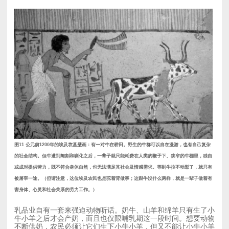
图11 公元前1200年的埃及坟墓壁画：有一对牛在耕田。野生的牛群可以自在漫游，也有自己复杂
的社会结构。但牛遭到阉割和驯化之后，一辈子就只能耗费在人类的鞭子下、狭窄的牛棚里，独自
或成对提供劳力，既不符合身体自然，也无法满足其社会及情感需求。等到牛拉不动犁了，就只有
被屠宰一途。（但请注意，这位埃及农民也是驼着背做事；这跟牛没什么两样，就是一辈子做着有
害身体、心灵和社会关系的劳力工作。）
乳品业自有一套来强迫动物听话。奶牛、山羊和绵羊只有生了小
牛小羊之后才会产奶，而且也仅限哺乳期这一段时间。想要动物
不断供奶，农民必须让它们生下小牛小羊，但又不能让小牛小羊