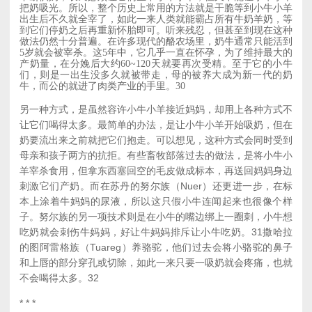
把奶吸光。所以，整个历史上常用的方法就是干脆等到小牛小羊
出生后不久就全宰了，如此一来人类就能霸占所有牛奶羊奶，等
到它们停奶之后再重新怀胎即可。听来残忍，但甚至到现在这种
做法仍然十分普遍。在许多现代的酪农场里，奶牛通常只能活到
5岁就会被宰杀。这5年中，它几乎一直在怀孕，为了维持最大的
产奶量，在分娩后大约60~120天就要再次受精。至于它的小牛
们，则是一出生没多久就被带走，母的被养大成为新一代的奶
牛，而公的就进了肉类产业的手里。
30
另一种方式，是虽然容许小牛小羊接近妈妈，却用上各种方式不
让它们喝得太多。最简单的办法，是让小牛小羊开始吸奶，但在
奶要流出来之前就把它们抱走。可以想见，这种方式会同时受到
母亲和孩子两方的抗拒。有些畜牧部落过去的做法，是将小牛小
羊宰杀食用，但拿东西塞回空的毛皮做成标本，再送回妈妈身边
刺激它们产奶。而在苏丹的努尔族（Nuer）还更进一步，在标
本上涂着牛妈妈的尿液，所以这只假小牛连闻起来也很像个样
子。努尔族的另一项技术则是在小牛的嘴边绑上一圈刺，小牛想
吃奶就会刺伤牛妈妈，好让牛妈妈排斥让小牛吃奶。
31
撒哈拉
的图阿雷格族（Tuareg）养骆驼，他们过去会将小骆驼的鼻子
和上唇的部分穿孔或切除，如此一来只要一吸奶就会疼痛，也就
不会喝得太多。
32
* * *