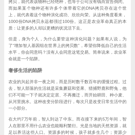
拷贝，就代表该物种已经绝种，也等于公司没有钱而宣告倒闭。
而如果某个物种还有许多个体带着它的DNA拷贝存在这个世
上，就代表着这个物种演化成功、欣欣向荣。从这种角度看来，
1000份DNA拷贝永远都强过100份。这正是农业革命真正的本
质：让更多的人却以更糟的状况活下去。
但是，身为个人，为什么要管这种演化问题？如果有人说，为
了“增加智人基因组在世界上的拷贝数”，希望你降低自己的生活
水平，你会同意吗？没有人会同意这笔交易。简单说来，农业革
命就是一个陷阱。
奢侈生活的陷阱
农业的兴起并非一夜之间，而是历时数千数百年的缓慢过程。过
去，智人部落的生活就是采集蘑菇和坚果、猎捕野鹿和野兔，他
们不可能一下子就决定定居、不再搬迁，而开始耕田、种小麦、
从河里挑水。这种改变分阶段进行，每次只是改变日常生活中的
一小部分。
在大约7万年前，智人到达了中东。而在接下来的5万年间，智
人在那里不用什么农业也能顺利繁衍。光是当地的天然资源，就
足以养活这些人口。资源多的时候，孩子就多生几个；资源少