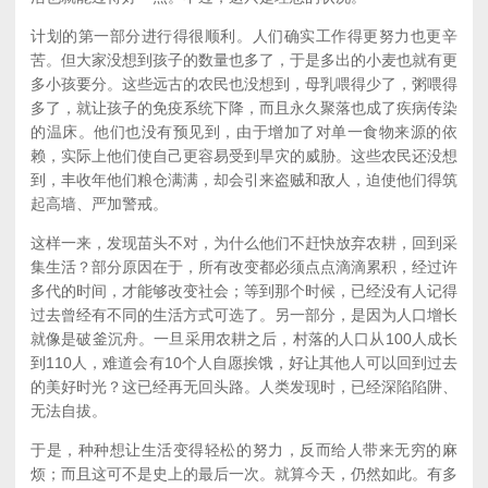
计划的第一部分进行得很顺利。人们确实工作得更努力也更辛
苦。但大家没想到孩子的数量也多了，于是多出的小麦也就有更
多小孩要分。这些远古的农民也没想到，母乳喂得少了，粥喂得
多了，就让孩子的免疫系统下降，而且永久聚落也成了疾病传染
的温床。他们也没有预见到，由于增加了对单一食物来源的依
赖，实际上他们使自己更容易受到旱灾的威胁。这些农民还没想
到，丰收年他们粮仓满满，却会引来盗贼和敌人，迫使他们得筑
起高墙、严加警戒。
这样一来，发现苗头不对，为什么他们不赶快放弃农耕，回到采
集生活？部分原因在于，所有改变都必须点点滴滴累积，经过许
多代的时间，才能够改变社会；等到那个时候，已经没有人记得
过去曾经有不同的生活方式可选了。另一部分，是因为人口增长
就像是破釜沉舟。一旦采用农耕之后，村落的人口从100人成长
到110人，难道会有10个人自愿挨饿，好让其他人可以回到过去
的美好时光？这已经再无回头路。人类发现时，已经深陷陷阱、
无法自拔。
于是，种种想让生活变得轻松的努力，反而给人带来无穷的麻
烦；而且这可不是史上的最后一次。就算今天，仍然如此。有多