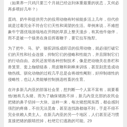
（如果养一只鸡只要三个月就已经达到体重最重的状态，又何必
再多喂好几年？）
蛋鸡、奶牛和提供劳力的役用动物有时候能多活上几年，但代价
就是过着完全不符合它们天性和渴望的生活。举例来说，不难想
象牛宁愿优哉游哉地在开阔的草原上整天漫步，有其他牛做伴，
而不是被一个猿类在身后挥着鞭子，要它拉车拖犁。
为了把牛、马、驴、骆驼训练成听话的役用动物，就必须打破它
们的天性和社会连接，抑制它们的侵略和性能力，并且限制它们
的行动自由。农民还发明各种控制技术，像是把动物关在兽栏和
兽笼里、套上枷锁链条，用皮鞭和刺棒来训练，甚至刻意造成动
物伤残。驯化动物的过程几乎总是会将雄性阉割，好抑制雄性的
侵略性，也让人类能够控制挑选牲畜的生育。
在许多新几内亚的部落社会里，想判断一个人富不富有，就要看
他/她有几头猪。而为了确保猪跑不掉，新几内亚北部的农民会
把猪的鼻子切掉一大块。这样一来，每次猪想闻东西，都会感到
强烈的疼痛，不但无法觅食，甚至连找路都做不到，于是不得不
完全依赖人类主人。在新几内亚的另一个地区，人们甚至还习惯
直接把猪的眼睛挖掉，杜绝它们逃跑的可能。
29