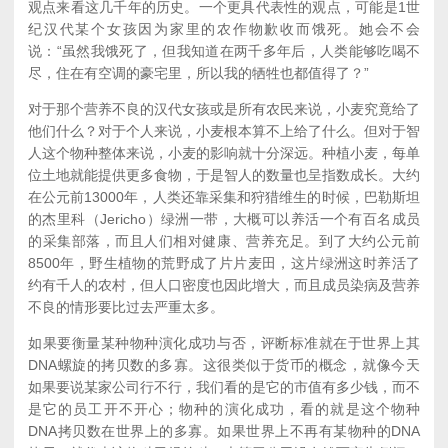
观点来看这几千年的历史。一个更具代表性的观点，可能是1世
纪汉代某个女孩因为家里的农作物歉收而饿死。她会不会
说：“虽然我饿死了，但我知道在两千多年后，人类能够吃喝不
尽，住在有空调的豪宅里，所以我的牺牲也都值得了？”
对于那个营养不良的汉代女孩或是所有农民来说，小麦究竟给了
他们什么？对于个人来说，小麦根本算不上给了什么。但对于智
人这个物种整体来说，小麦的影响就十分深远。种植小麦，每单
位土地就能提供更多食物，于是智人的数量也呈指数成长。大约
在公元前13000年，人类还靠采集和狩猎维生的时候，巴勒斯坦
的杰里科（Jericho）绿洲一带，大概可以养活一个有百名成员
的采集部落，而且人们相对健康、营养充足。到了大约公元前
8500年，野生植物的荒野成了片片麦田，这片绿洲这时养活了
约有千人的农村，但人口密度也因此增大，而且成员染病及营养
不良的情形要比过去严重太多。
如果要衡量某种物种演化成功与否，评断标准就在于世界上其
DNA螺旋的拷贝数的多寡。这很类似于货币的概念，就像今天
如果要说某家公司行不行，我们看的是它的市值有多少钱，而不
是它的员工开不开心；物种的演化成功，看的就是这个物种
DNA拷贝数在世界上的多寡。如果世界上不再有某物种的DNA