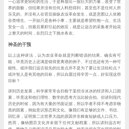
一心追求更轻松的生活，于是释放出一股巨大的力量，改变了世
界的面貌，但结果并没有任何人料想得到，甚至也不是任何人所
乐见的。并没有人在背后操纵农业革命发生，或是意图让人依赖
谷类维生。一开始只是各种小事，主要就是希望吃饱一点、生活
安全一点，但最后累积引起的效应，就是让远古的采集者开始花
上整天的时间，在烈日之下挑水务农。
神圣的干预
以上这种讲法，认为农业革命就是判断错误的结果。确实有可
能，毕竟历史上还满是错得更离谱的例子。不过也还有另一种可
能性。或许我们远古祖先的出发点并不是为了要让生活轻松点？
或许智人是有其他的目标，所以自愿过得辛苦一点，好实现这些
目标？
讲到历史发展，科学家常常会归咎于某些冷冰冰的经济和人口因
素，毕竟这和他们理性、数学的思考方法比较合拍。但讲到现代
历史的时候，因为有大量的书面证据，所以学者不得不考虑非物
质的因素，例如意识形态和文化。像我们有足够的文件、书信、
回忆录，证明第二次世界大战的原因并非粮食短缺或人口压力。
然而，像纳图芬文化并未留下任何文献档案，所以讲到远古时