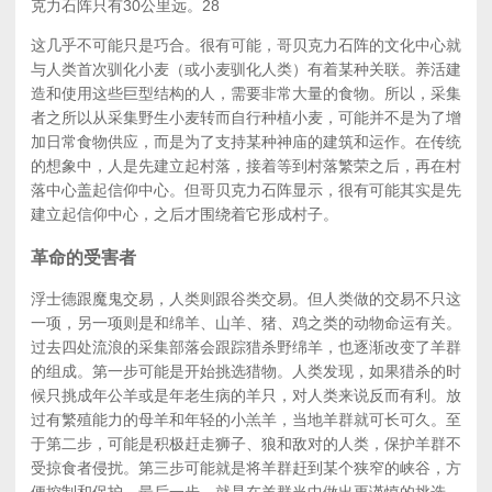
克力石阵只有30公里远。
28
这几乎不可能只是巧合。很有可能，哥贝克力石阵的文化中心就
与人类首次驯化小麦（或小麦驯化人类）有着某种关联。养活建
造和使用这些巨型结构的人，需要非常大量的食物。所以，采集
者之所以从采集野生小麦转而自行种植小麦，可能并不是为了增
加日常食物供应，而是为了支持某种神庙的建筑和运作。在传统
的想象中，人是先建立起村落，接着等到村落繁荣之后，再在村
落中心盖起信仰中心。但哥贝克力石阵显示，很有可能其实是先
建立起信仰中心，之后才围绕着它形成村子。
革命的受害者
浮士德跟魔鬼交易，人类则跟谷类交易。但人类做的交易不只这
一项，另一项则是和绵羊、山羊、猪、鸡之类的动物命运有关。
过去四处流浪的采集部落会跟踪猎杀野绵羊，也逐渐改变了羊群
的组成。第一步可能是开始挑选猎物。人类发现，如果猎杀的时
候只挑成年公羊或是年老生病的羊只，对人类来说反而有利。放
过有繁殖能力的母羊和年轻的小羔羊，当地羊群就可长可久。至
于第二步，可能是积极赶走狮子、狼和敌对的人类，保护羊群不
受掠食者侵扰。第三步可能就是将羊群赶到某个狭窄的峡谷，方
便控制和保护。最后一步，就是在羊群当中做出更谨慎的挑选，