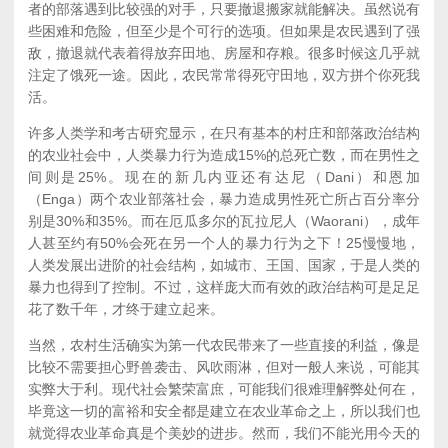
者的部落遇到比较强的对手，只要撤退搬家就能解决。虽然说有
些困难和危险，但至少是个可行的选项。但如果是农民遇到了强
敌，撤退就代表着得放弃田地、房屋和存粮。很多时候这几乎就
注定了饿死一途。因此，农民常常得死守田地，双方拼个你死我
活。
许多人类学和考古研究显示，在只有基本的村庄和部落政治结构
的农业社会中，人类暴力行为造成15%的总死亡数，而在男性之
间则是25%。现在的新几内亚还有达尼（Dani）和恩加
（Enga）两个农业部落社会，暴力造成男性死亡所占百分率分
别是30%和35%。而在厄瓜多尔的瓦拉尼人（Waorani），成年
人甚至约有50%会死在另一个人的暴力行为之下！
25
慢慢地，
人类发展出进阶的社会结构，如城市、王国、国家，于是人类的
暴力也得到了控制。不过，这样庞大而有效的政治结构可是足足
花了数千年，才终于建立起来。
当然，农村生活确实为第一代农民带来了一些直接的利益，像是
比较不需要担心野兽袭击、风吹雨淋，但对一般人来说，可能其
实弊大于利。现代社会繁荣富庶，可能我们很难理解弊处何在，
毕竟这一切的富裕和安全都是建立在农业革命之上，所以我们也
就觉得农业革命真是个美妙的进步。然而，我们不能光用今天的