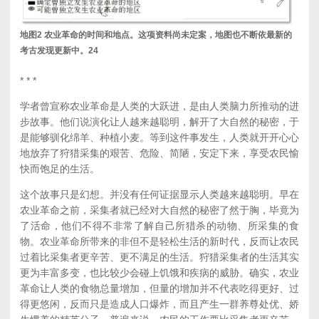
地图2 农业革命的时间和地点。这项资料尚未定案，地图也不断依最新的
考古发现更新中。
24
* * *
学者曾宣称农业革命是人类的大跃进，是由人类脑力所推动的进
步故事。他们说演化让人越来越聪明，解开了大自然的秘密，于
是能够驯化绵羊、种植小麦。等到这件事发生，人类就开开心心
地放弃了狩猎采集的艰苦、危险、简陋，安定下来，享受农民愉
快而饱足的生活。
这个故事只是幻想。并没有任何证据显示人类越来越聪明。早在
农业革命之前，采集者就已经对大自然的秘密了然于胸，毕竟为
了活命，他们不得不非常了解自己所猎杀的动物、所采集的食
物。农业革命所带来的非但不是轻松生活的新时代，反而让农民
过着比采集者更辛苦、更不满足的生活。狩猎采集者的生活其实
更为丰富多变，也比较少会碰上饥饿和疾病的威胁。确实，农业
革命让人类的食物总量增加，但量的增加并不代表吃得更好、过
得更悠闲，反而只是造成人口爆炸，而且产生一群养尊处优、娇