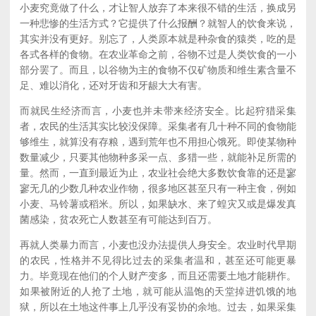
小麦究竟做了什么，才让智人放弃了本来很不错的生活，换成另
一种悲惨的生活方式？它提供了什么报酬？就智人的饮食来说，
其实并没有更好。别忘了，人类原本就是种杂食的猿类，吃的是
各式各样的食物。在农业革命之前，谷物不过是人类饮食的一小
部分罢了。而且，以谷物为主的食物不仅矿物质和维生素含量不
足、难以消化，还对牙齿和牙龈大大有害。
而就民生经济而言，小麦也并未带来经济安全。比起狩猎采集
者，农民的生活其实比较没保障。采集者有几十种不同的食物能
够维生，就算没有存粮，遇到荒年也不用担心饿死。即使某物种
数量减少，只要其他物种多采一点、多猎一些，就能补足所需的
量。然而，一直到最近为止，农业社会绝大多数饮食靠的还是寥
寥无几的少数几种农业作物，很多地区甚至只有一种主食，例如
小麦、马铃薯或稻米。所以，如果缺水、来了蝗灾又或是爆发真
菌感染，贫农死亡人数甚至有可能达到百万。
再就人类暴力而言，小麦也没办法提供人身安全。农业时代早期
的农民，性格并不见得比过去的采集者温和，甚至还可能更暴
力。毕竟现在他们的个人财产变多，而且还需要土地才能耕作。
如果被附近的人抢了土地，就可能从温饱的天堂掉进饥饿的地
狱，所以在土地这件事上几乎没有妥协的余地。过去，如果采集