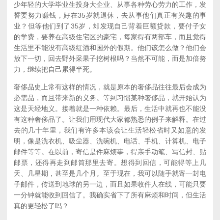
少年轻的大学毕业生投身大企业、从事各种劳心劳力的工作，发
誓要努力赚钱，好在35岁就退休，去从事他们真正有兴趣的事
业？但等他们到了35岁，却发现自己背着巨额贷款，要付子女
的学费，要养在高级住宅区的豪宅，每家得有两部车，而且觉得
生活里不能没有高级红酒和国外的假期。他们该怎么做？他们会
放下一切，回去野外采果子挖树根吗？当然不可能，而是加倍努
力，继续把自己累得半死。
奢侈品史上常有这样的情况，就是原本的奢侈品往往最后会成为
必需品，而且带来新的义务。等到习惯某种奢侈品，就开始认为
这是天经地义。接着就是一种依赖。最后，生活中就再也不能没
有这种奢侈品了。让我们用现代大家都熟悉的例子来解释。在过
去的几十年里，我们有许多本该会让生活轻松省时又如意的发
明，像是洗衣机、吸尘器、洗碗机、电话、手机、计算机、电子
邮件等等。在以前，寄信是件麻烦事，得亲手动笔、写信封、贴
邮票，还得再走到邮筒那里去寄。想得到回信，可能得等上几
天、几星期，甚至是几个月。至于现在，我可以随手就寄一封电
子邮件，传送到地球的另一边，而且如果收件人在线，可能只要
一分钟就能收到回信了。我确实省下了所有麻烦和时间，但生活
真的更轻松了吗？