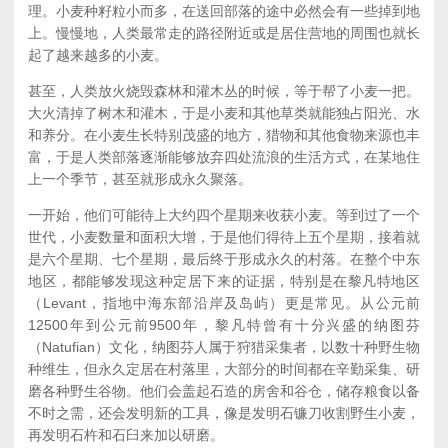
理。小麦种籽粒小而多，在送回部落的途中必然会有一些掉到地
上。慢慢地，人类最常走的路径附近或是居住营地的周围也就长
起了越来越多的小麦。
甚至，人类放火烧毁森林和灌木丛的时候，等于帮了小麦一把。
大火清掉了树木和灌木，于是小麦和其他草类就能独占阳光、水
和养分。在小麦生长特别茂盛的地方，猎物和其他食物来源也丰
富，于是人类部落逐渐能够放弃四处流浪的生活方式，在某地住
上一个季节，甚至就形成永久聚落。
一开始，他们可能待上大约四个星期来收获小麦。等到过了一个
世代，小麦数量和面积大增，于是他们得待上五个星期，接着就
是六个星期、七个星期，最后终于形成永久的村落。在整个中东
地区，都能够发现这种定居下来的证据，特别是在黎凡特地区
（Levant，指地中海东部沿岸及岛屿）更是常见。从公元前
12500年到公元前9500年，黎凡特曾有十分兴盛的纳图芬
（Natufian）文化，纳图芬人属于狩猎采集者，以数十种野生物
种维生，但永久定居在村落里，大部分的时间都在辛勤采集、研
磨各种野生谷物。他们会盖起石造的房舍和谷仓，储存粮食以备
不时之需，还会发明新的工具，像是发明石镰刀收割野生小麦，
再发明石杵和石臼来加以研磨。