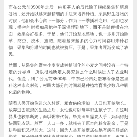
而在公元前9500年之后，纳图芬人的后代除了继续采集和研磨
谷物，还开始以越来越精细的手法来培养种植。采集野生谷物的
时候，他们会小心留下一部分，作为下一季播种之用。他们也发
现，播种的时候如果把种子深深埋到地下，而不是随便撒在地
面，效果会好很多。于是，他们开始犁地整地，也一步步开始除
草、防虫、浇水、施肥。随着越来越多的心力时间都用来种谷
物，采集和狩猎的时间也就被挤压。于是，采集者逐渐变成了农
民。
然而，从采集的野生小麦变成种植驯化的小麦之间并没有一个特
定的分界点，所以很难断定人类究竟是什么时候进入了农业时
代。但是，到了公元前8500年，中东已经四处散布着像是杰里
科这种永久村落，村民大部分的时间就是种植培育着少数几种驯
化后的物种。
随着人类开始住进永久村落、粮食供给增加，人口也开始增长。
放弃过去流浪的生活之后，女性也可以每年都生孩子了。而这时
婴儿也较早断奶，而以粥来代替。毕竟田里需要人手，妈妈得赶
快回到农活。然而，人口一多，就耗去了原本的粮食剩余，于是
耕种面积又得加大。这时，因为人类开始定居在易有疾病肆虐的
聚落，孩子吃母乳的比率越来越少，吃谷类则越来越多，再加上