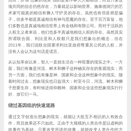
项共同的信念仍然存在，力量就足以影响世界。施泰德洞穴的艺
术家可能真的相信有狮人守护灵的存在。虽然也有些巫师是骗
子，但多半都是真诚相信有神与恶魔的存在。至于百万富翁，他
们多数也是真诚地相信世界上有金钱和有限公司。而对于活跃的
人权主义者来说，他们也多半真诚地相信人权的存在。虽然其实
所谓联合国、利比亚和人权都只是我们想象出的概念，但在
2011年，我们说联合国要求利比亚政府尊重其公民的人权，并
没有人会认为这句话是谎言。
从认知革命以来，智人一直就生活在一种双重的现实之中。一方
面，我们有像是河流、树木和狮子这种确实存在的客观现实；而
另一方面，我们也有像是神、国家和企业这种想象中的现实。随
着时间过去，想象现实也日益强大；时至今日，河流、树木和狮
子想要生存，有时候还得仰赖神、国家和企业这些想象现实行行
好、放它们一马。
绕过基因组的快速道路
通过文字创造出想象的现实，就能让大批互不相识的人有效合
作，而且效果还不只如此。正由于大规模的人类合作是以虚构的
故事作为基础，只要改变所讲的故事，就能改变人类合作的方