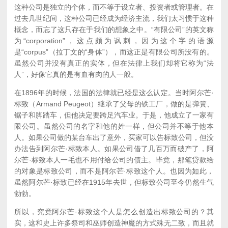
这种公司是独立的个体，而不等于设立者、投资者或管理者。在
过去几世纪间，这种公司已经成为经济主流，我们太习惯于这种
概念，而忘了这只存在于我们的想象之中。“有限公司”的英文称
为“corporation”，这点颇为讽刺，因为这个字的语源
是“corpus”（拉丁文的“身体”），而这正是有限公司所没有的。
虽然公司并没有真正的实体，但在法律上我们却将它称为“法
人”，好像它真的是有血有肉的人一般。
在1896年的时候，法国的法律就已经是这么认定。当时阿尔芒·
标致（Armand Peugeot）继承了父母的铁工厂，做的是弹簧、
锯子和脚踏车，但他决定要跨足汽车业。于是，他成立了一家有
限公司。虽然公司的名字和他的姓一样，但公司并不等于他本
人。如果公司做的某台车出了意外，买家可以告标致公司，但没
办法告到阿尔芒·标致本人。如果公司借了几百万而破产了，阿
尔芒·标致本人一毛也不用付给公司的债主。毕竟，那笔贷款给
的对象是标致公司，而不是阿尔芒·标致这个人。也因为如此，
虽然阿尔芒·标致已经在1915年去世，但标致公司至今仍然生气
勃勃。
所以，究竟阿尔芒·标致这个人是怎么创造出标致公司的？其
实，这和史上许多祭司和巫师创造神魔的方式殊无二致，而且就