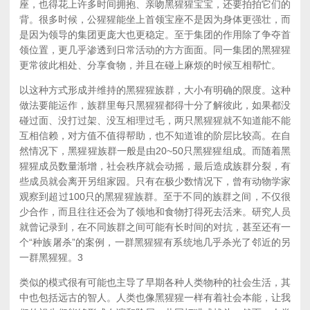
座，也得花上许多时间拥抱、亲吻黑猩猩宝宝，还要拍拍它们的
背。很多时候，公猩猩能坐上首领宝座不是因为身体更强壮，而
是因为领导的集团更庞大也更稳定。至于集团的作用除了争夺首
领位置，更几乎渗透到日常活动的方方面面。同一集团的黑猩猩
更常彼此相处、分享食物，并且在碰上麻烦的时候互相帮忙。
以这种方式形成并维持的黑猩猩族群，大小有明确的限度。这种
做法要能运作，族群里每只黑猩猩都得十分了解彼此，如果都没
碰过面、没打过架、没互相理过毛，两只黑猩猩就不知道能不能
互相信赖，对方值不值得帮助，也不知道谁的阶层比较高。在自
然情况下，黑猩猩族群一般是由20~50只黑猩猩组成。而随着黑
猩猩成员数量渐增，社会秩序就会动摇，最后造成族群分裂，有
些成员就会离开另组家园。只有在极少数情况下，曾有动物学家
观察到超过100只的黑猩猩族群。至于不同的族群之间，不仅很
少合作，而且往往还会为了领地和食物打得死去活来。研究人员
就曾记录到，在不同族群之间可能有长时间的对抗，甚至还有一
个“种族屠杀”的案例，一群黑猩猩有系统地几乎杀光了邻近的另
一群黑猩猩。
3
类似的模式很有可能也主导了早期各种人类物种的社会生活，其
中也包括远古的智人。人类也像黑猩猩一样有着社会本能，让我