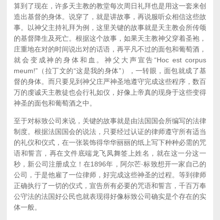
算到了现在，许多天主教的教堂每次周日礼拜也是用这一套来创
造出基督的身体。说穿了，就是讲故事，再说服听众相信这些故
事。以神父主持礼拜为例，这里关键的故事就是天主教会所传颂
的基督降生及死亡。根据这个故事，如果天主教神父穿着圣袍，
庄重地在对的时间说出对的话语，再平凡不过的面包和葡萄酒，
就会变成神的身体和血。神父大声宣告“Hoc est corpus
meum!”（拉丁文的“这是我的身体”），一转眼，面包就成了基
督的身体。而只要见到神父庄严神圣地遵守完成这些程序，数百
万的虔诚天主教徒也会行礼如仪，好像上帝真的现身于这些变得
神圣的面包和葡萄酒之中。
至于对标致公司来说，关键的故事就是由法国国会所编写的法律
制度。根据法国国会的说法，只要经过认证的律师遵守所有适当
的礼仪和仪式，在一张装饰得华华丽丽的纸上写下种种必需的咒
语和誓言，再在文件底端龙飞凤舞签上姓名，就在这一分这一
秒，新公司注册成立！在1896年，阿尔芒·标致想开一家自己的
公司，于是他雇了一位律师，好完成这些神圣的过程。等到律师
正确执行了一切的仪式，宣告所有必要的咒语和誓言，千百万奉
公守法的法国好公民也就表现得好像标致公司确实是个存在的实
体一般。