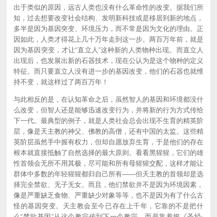
出于类似的原因，远古人类也没有什么革命性的改变。据我们所
知，过去想要改变社会结构、发明新科技或是移居到新的地点，
多半是因为基因突变、环境压力，而不常是因为文化的理由。正
因如此，人类才得花上几十万年走到这一步。两百万年前，就是
因为基因突变，才让“直立人”这种新的人类物种出现。而直立人
出现后，也发展出新的石器技术，现在公认为是这个物种的定义
特征。而只要直立人没有进一步的基因改变，他们的石器也就维
持不变，就这样过了两百万年！
与此相反的是，在认知革命之后，虽然智人的基因和环境都没什
么改变，但智人还是能够迅速改变行为，并将新的行为方式传给
下一代。最典型的例子，就是人类社会总会出现不生育的精英阶
层，像是天主教的神父、佛教的高僧，还有中国的太监。这些精
英阶层虽然手中握有权力，但却自愿放弃生育，于是他们的存在
根本就直接抵触了自然选择的最大原则。看看黑猩猩，它们的雄
性首领会无所不用其极，尽可能和所有母猩猩交配，这样才能让
群体中多数的年轻猩猩都归自己所有——但天主教的首领却是选
择完全禁欲、无子无女。而且，他们禁欲并不是因为环境因素，
像是严重缺乏食物、严重缺少对象等等，也不是因为有了什么古
怪的基因突变。天主教会至今已存在上千年，它靠的不是把什
么“禁欲基因”从这个教宗传到下一个教宗，而是靠着把《圣经·