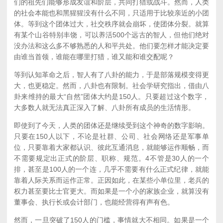
们的祖先们能够形成友谊和阶层，共同打猎或战斗。然而，人类
的社会本能也和黑猩猩没有什么不同，只适用于比较亲近的小团
体。等到这个团体过大，社交秩序就会崩坏，使团体分裂。就算
有某个山谷特别丰饶，可以养活500个远古的智人，但他们绝对
没办法和这么多不够熟悉的人和平共处。他们要怎样才能决定要
由谁当首领，谁能在哪里打猎，谁又能和谁交配呢？
等到认知革命之后，智人有了八卦的能力，于是部落规模变得更
大，也更稳定。然而，八卦也有限制。社会学研究指出，借由八
卦来维持的最大“自然”团体大约是150人。只要超过这个数字，
大多数人就无法真正深入了解、八卦所有成员的生活情形。
即使到了今天，人类的团体还是继续受到这个神奇的数字影响。
只要在150人以下，不论是社群、公司、社会网络还是军事单
位，只要靠着大家都认识、彼此互通消息，就能够运作顺畅，而
不需要规定出正式的阶层、职称、规范。
4
不管是30人的一个
排，甚至是100人的一个连，几乎不需要有什么正式纪律，就能
靠着人际关系而运作正常。正因如此，在某些小单位里，老兵的
权力甚至要比士官更大。而如果是一个小的家族企业，就算没有
董事会、执行长或会计部门，也能经营得有声有色。
然而，一旦突破了150人的门槛，事情就大不相同。如果是一个