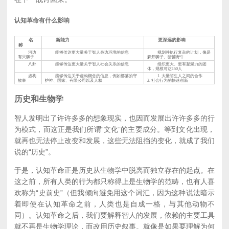
认知革命有什么影响
名
新能力
更深远的影响
称
河边
能够传达更大量关于智人身边环境的信息
规划并执行复杂的计划，像是
有只狮子
躲开狮子、猎捕野牛
八卦
能够传达更大量关于智人社会关系的信息
组织更大、更有凝聚力的团
体，规模可达150人
虚构
能够传达关于虚构概念的信息，例如部落的守
1. 大量陌生人之间的合作
故事
护神、国家、有限公司以及人权
2. 社会行为的快速创新
历史和生物学
智人发明出了许许多多的想象现实，也因而发展出许许多多的行
为模式，而这正是我们所谓“文化”的主要成分。等到文化出现，
就再也无法停止改变和发展，这些无法阻挡的变化，就成了我们
说的“历史”。
于是，认知革命正是历史从生物学中脱离而独立存在的起点。在
这之前，所有人类的行为都只称得上是生物学的范畴，也有人喜
欢称为“史前史”（但我倾向避免用这个词汇，因为这种说法暗示
着即使在认知革命之前，人类也是自成一格，与其他动物不
同）。认知革命之后，我们要解释智人的发展，依赖的主要工具
就不再是生物学理论，而改用历史叙事。就像是如果要理解为何