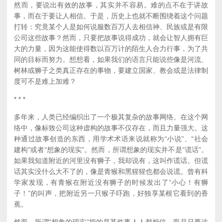
然而，要说出有效的故事，其实并不容易。难的点不在于讲故
事，而在于要让人相信。于是，历史上也就不断围绕着这个问题
打转：究竟某个人是如何说服数百万人去相信神、民族或是有限
公司这些故事？然而，只要把故事说得成功，就会让智人拥有巨
大的力量，因为这能使得数以百万计的陌生人合力行事，为了共
同的目标而努力。想想看，如果我们的语言只能说些像是河流、
树林或狮子之类真正存在的事物，要建立国家、教会或是法律制
度可不是难上加难？
* * *
多年来，人类已经编织出了一个极其复杂的故事网络。在这个网
络中，像标致公司这种虚构的故事不仅存在，而且力量强大。这
种通过故事创造的东西，用学术术语来说就称为“小说”、“社会
建构”或者“想象的现实”。然而，所谓想象的现实并不是“谎话”。
如果我知道附近的河里没有狮子，我却说有，这叫作谎话。但谎
话其实没什么大不了的，像是青猴和黑猩猩也都会说谎。曾有科
学家发现，有青猴在附近没有狮子的时候发出了“小心！有狮
子！”的叫声，把附近另一只猴子吓跑，好独享某根它看到的香
蕉。
然而，所谓“想象的现实”指的是某件事人人都相信，而且只要这