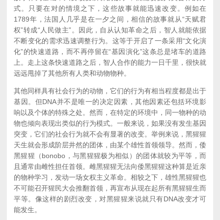
式。只要在对的情境之下，这些故事就能迅速改变。例如在
1789年，法国人几乎是在一夕之间，相信的故事就从“天赋君
权”转成“人民做主”。因此，自从认知革命之后，智人就能依据
不断变化的需求迅速调整行为。这等于开启了一条采用“文化演
化”的快速道路，而不再停留在“基因演化”这条总是堵车的道路
上。走上这条快速道路之后，智人合作的能力一日千里，很快就
远远甩掉了其他所有人类和动物物种。
其他同样具有社会行为的动物，它们的行为有相当程度都是出于
基因。但DNA并不是唯一的决定因素，其他因素还包括环境影
响以及个体的特殊之处。然而，在特定的环境中，同一物种的动
物也倾向表现出类似的行为模式。一般来说，如果没有发生基因
突变，它们的社会行为就不会有显著的改变。举例来说，黑猩猩
天生就会形成阶层井然的团体，由某个雄性首领领导。然而，倭
黑猩猩（bonobo，与黑猩猩极为相似）的团体就较为平等，而
且通常由雌性担任首领。雌黑猩猩无法向倭黑猩猩这种算是近亲
的物种学习，发动一场女权主义革命。相较之下，雄性黑猩猩也
不可能召开猩民大会推翻首领，再宣布从现在起所有黑猩猩生而
平等。像这样的剧烈改变，对黑猩猩来说就只有DNA改变才可
能发生。