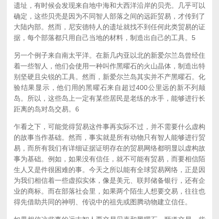
遗址，有时候会发现来自地中海和大西洋沿岸的贝壳。几乎可以
确定，这些贝壳是因为不同智人部落之间的远距贸易，才传到了
大陆内部。然而，尼安德特人的遗址就找不到任何此类贸易的证
据，每个部落都只用自己当地的材料，制造出自己的工具。
5
另一个例子来自南太平洋。在新几内亚以北的新爱尔兰岛曾经住
着一些智人，他们会使用一种叫作黑曜石的火山晶体，制造出特
别坚硬且尖锐的工具。然而，新爱尔兰岛其实并不产黑曜石。化
验结果显示，他们用的黑曜石来自超过400公里远的新不列颠
岛。所以，这些岛上一定有某些居民是老练的水手，能够进行长
距离的岛对岛交易。
6
乍看之下，可能觉得贸易这件事再实际不过，并不需要什么虚构
的故事当作基础。然而，事实就是所有动物只有智人能够进行贸
易，而所有我们有详细证据证明存在的贸易网络都明显以虚构故
事为基础。例如，如果没有信任，就不可能有贸易，而要相信陌
生人又是件很困难的事。今天之所以能有全球贸易网络，正是因
为我们相信着一些虚拟实体，像是美元、联邦储备银行，还有企
业的商标。而在部落社会里，如果两个陌生人想要交易，往往也
得先借助共同的神明、传说中的祖先或图腾动物建立信任。