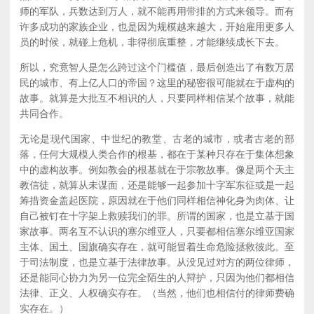
师的军队，兵数达到万人，就不能再用带排的方式来领导。而有
许多成功的家族企业，也是因为规模越来越大，开始雇用更多人
员的时候，就碰上危机，非得彻底重整，才能继续成长下去。
所以，究竟智人是怎么跨过这个门槛值，最后创造出了有数万居
民的城市、有上亿人口的帝国？这里的秘密很可能就在于虚构的
故事。就算是大批互不相识的人，只要同样相信某个故事，就能
共同合作。
无论是现代国家、中世纪的教堂、古老的城市，或者古老的部
落，任何大规模人类合作的根基，都在于某种只存在于集体想象
中的虚构故事。例如教会的根基就在于宗教故事。像是两个天主
教信徒，就算从未谋面，还是能够一起参加十字军东征或是一起
筹措资金盖起医院，原因就在于他们同样相信神化身为肉体、让
自己被钉在十字架上救赎我们的罪。所谓的国家，也是立基于国
家故事。两名互不认识的塞尔维亚人，只要都相信塞尔维亚国家
主体、国土、国旗确实存在，就可能冒着生命危险拯救彼此。至
于司法制度，也是立基于法律故事。从没见过对方的两位律师，
还是能同心协力为另一位完全陌生的人辩护，只因为他们都相信
法律、正义、人权确实存在。（当然，他们也相信付的律师费确
实存在。）