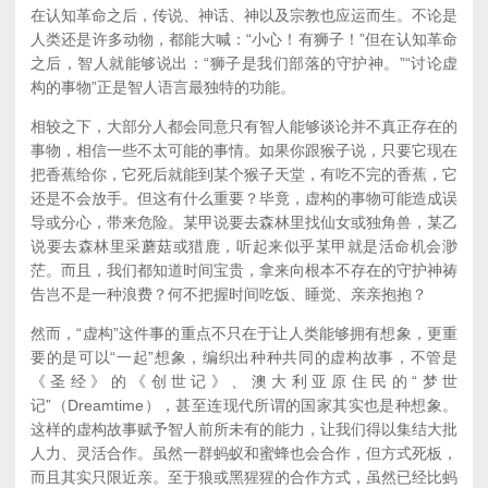
在认知革命之后，传说、神话、神以及宗教也应运而生。不论是
人类还是许多动物，都能大喊：“小心！有狮子！”但在认知革命
之后，智人就能够说出：“狮子是我们部落的守护神。”“讨论虚
构的事物”正是智人语言最独特的功能。
相较之下，大部分人都会同意只有智人能够谈论并不真正存在的
事物，相信一些不太可能的事情。如果你跟猴子说，只要它现在
把香蕉给你，它死后就能到某个猴子天堂，有吃不完的香蕉，它
还是不会放手。但这有什么重要？毕竟，虚构的事物可能造成误
导或分心，带来危险。某甲说要去森林里找仙女或独角兽，某乙
说要去森林里采蘑菇或猎鹿，听起来似乎某甲就是活命机会渺
茫。而且，我们都知道时间宝贵，拿来向根本不存在的守护神祷
告岂不是一种浪费？何不把握时间吃饭、睡觉、亲亲抱抱？
然而，“虚构”这件事的重点不只在于让人类能够拥有想象，更重
要的是可以“一起”想象，编织出种种共同的虚构故事，不管是
《圣经》的《创世记》、澳大利亚原住民的“梦世
记”（Dreamtime），甚至连现代所谓的国家其实也是种想象。
这样的虚构故事赋予智人前所未有的能力，让我们得以集结大批
人力、灵活合作。虽然一群蚂蚁和蜜蜂也会合作，但方式死板，
而且其实只限近亲。至于狼或黑猩猩的合作方式，虽然已经比蚂