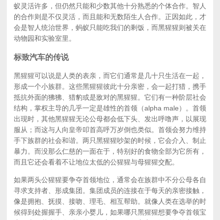
蚁灵活许多，但仍然只能和少数其他十分熟悉的个体合作。智人
的合作则是不仅灵活，而且能和无数陌生人合作。正因如此，才
会是智人统治世界，蚂蚁只能吃我们的剩饭，而黑猩猩则被关在
动物园和实验室里。
标致汽车的传说
黑猩猩可以说是人类的表亲，而它们通常是几十只生活在一起，
形成一个小族群。这些黑猩猩彼此十分亲密，会一起打猎，携手
抵抗外面的狒狒、猎豹或是敌对的黑猩猩。它们有一种阶层社会
结构，掌权主导的几乎一定是雄性的首领（alpha male）。首领
出现时，其他黑猩猩无论公母都会低下头、发出呼噜声，以展现
服从；而这与人向皇帝叩首高呼万岁倒也类似。首领会努力维持
手下族群的社会和谐。两只黑猩猩吵架的时候，它会介入、制止
暴力。而没那么仁慈的一面在于，特别好的食物全部为它所有，
而且它还会看着不让地位太低的公猩猩与母猩猩交配。
如果两头公猩猩要争夺首领地位，通常会在族群中不分公母各自
寻求支持者、形成集团。集团成员的连接在于每天的亲密接触，
像是拥抱、抚摸、接吻、理毛、相互帮助。就像人类在选举的时
候得到处握握手、亲亲小婴儿，如果哪只黑猩猩想要争夺首领宝