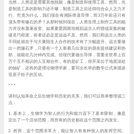
当然，人类还是需要其他技能，像是制造和使用工具。然而，光
是制造工具的影响力还不够，制造工具之后还得结合众人之力才
行。究竟为什么，我们现在有洲际弹道导弹，而3万年前还只有
顶头带有燧石的矛？从那时候到现在，人类生理上制作工具的能
力并没有显著改变。如果要爱因斯坦模拟远古人狩猎或采集的敏
捷灵巧程度，前者还必定是远远不及。然而，我们和远古人类的
不同处就在于与大量陌生人合作的技术有了大幅提升。远古要做
出一把燧石矛，只要有一个人靠着几位亲近的朋友提供建议和协
助，就能在几分钟内完成。但现代要做出导弹，需要全世界上百
万个互不相识的人互相合作，有的是矿工，得开采位于地底深处
的铀矿，还有的是理论物理学家，要写出长串的数学公式来描述
亚原子粒子的互动。
* * *
讲到认知革命之后生物学和历史的关系，我们可以简单整理成三
点：
1. 基本上，生物学为智人的行为和能力设下了基本限制，像是
定出了一个活动范围，而所有的历史都在这个范围之内发生。
2. 然而，这个范围非常大，能让智人有各种惊人的发挥空间。