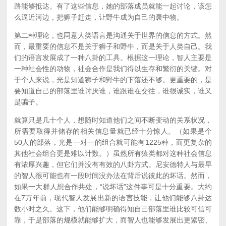
路能够抵达。有了这些信息，她的部落成员就能一起讨论，该怎
么逼近河边，把狮子赶走，让野牛成为自己的囊中物。
第二种理论，也同意人类语言是沟通关于世界的信息的方式。然
而，最重要的信息不是关于狮子和野牛，而是关于人类自己。我
们的语言发展成了一种八卦的工具。根据这一理论，智人主要是
一种社会性的动物，社会合作是我们得以生存和繁衍的关键。对
于个人来说，光是知道狮子和野牛的下落还不够。更重要的，是
要知道自己的部落里谁讨厌谁，谁跟谁在交往，谁很诚实，谁又
是骗子。
就算只是几十个人，想随时知道他们之间不断变动的关系状况，
所需要取得并储存的相关信息量就已经十分惊人。（如果是个
50人的部落，光是一对一的组合就可能有1225种，而更复杂的
其他社会组合更是难以计数。）虽然所有猿类都对这种社会信息
有浓厚兴趣，但它们并没有有效的八卦方式。尼安德特人与最早
的智人很可能也有一段时间没办法在背后说彼此的坏话。然而，
如果一大群人想合作共处，“说坏话”这件事可是十分重要。大约
在7万年前，现代智人发展出新的语言技能，让他们能够八卦达
数小时之久。这下，他们能够明确得知自己部落里谁比较可信可
靠，于是部落的规模就能够扩大，而智人也能够发展出更紧密、