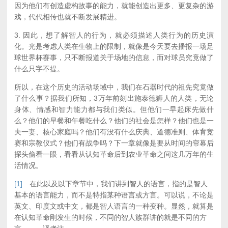
因为他们有创造虚构故事的能力，就能创造出更多、更复杂的游
戏，代代相传也就不断发展精进。
3. 因此，想了解智人的行为，就必须描述人类行为的历史演
化。光是考虑人类在生物上的限制，就像是今天要去播报一场足
球世界杯赛事，只不断报道关于场地的信息，而对球员究竟做了
什么只字不提。
所以，在这个历史的活动场域中，我们在石器时代的祖先究竟做
了什么事？据我们所知，3万年前刻出施泰德狮人的人类，无论
身体、情感和智力能力都与我们类似。但他们一早起床先做什
么？他们的早餐和午餐吃什么？他们的社会是怎样？他们也是一
夫一妻、核心家庭吗？他们有没有什么庆典、道德准则、体育竞
赛和宗教仪式？他们有战争吗？下一章就像是要从时间的帘幕后
探头偷看一眼，看看从认知革命后到农业革命之间这几万年的生
活情况。
[1]
在此以及以下章节中，我们讲到智人的语言，指的是智人
基本的语言能力，而不是特指某种语言或方言。可以说，不论是
英文、印度文或中文，都是智人语言的一种变种。显然，就算是
在认知革命刚发生的时候，不同的智人族群讲的就是不同的方