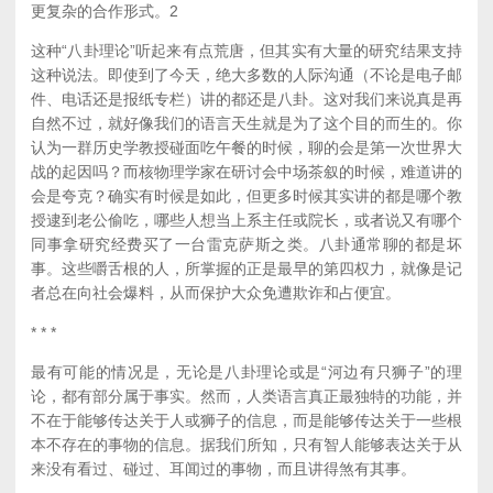
更复杂的合作形式。
2
这种“八卦理论”听起来有点荒唐，但其实有大量的研究结果支持
这种说法。即使到了今天，绝大多数的人际沟通（不论是电子邮
件、电话还是报纸专栏）讲的都还是八卦。这对我们来说真是再
自然不过，就好像我们的语言天生就是为了这个目的而生的。你
认为一群历史学教授碰面吃午餐的时候，聊的会是第一次世界大
战的起因吗？而核物理学家在研讨会中场茶叙的时候，难道讲的
会是夸克？确实有时候是如此，但更多时候其实讲的都是哪个教
授逮到老公偷吃，哪些人想当上系主任或院长，或者说又有哪个
同事拿研究经费买了一台雷克萨斯之类。八卦通常聊的都是坏
事。这些嚼舌根的人，所掌握的正是最早的第四权力，就像是记
者总在向社会爆料，从而保护大众免遭欺诈和占便宜。
* * *
最有可能的情况是，无论是八卦理论或是“河边有只狮子”的理
论，都有部分属于事实。然而，人类语言真正最独特的功能，并
不在于能够传达关于人或狮子的信息，而是能够传达关于一些根
本不存在的事物的信息。据我们所知，只有智人能够表达关于从
来没有看过、碰过、耳闻过的事物，而且讲得煞有其事。