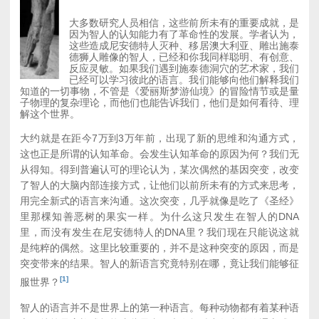
大多数研究人员相信，这些前所未有的重要成就，是
因为智人的认知能力有了革命性的发展。学者认为，
这些造成尼安德特人灭种、移居澳大利亚、雕出施泰
德狮人雕像的智人，已经和你我同样聪明、有创意、
反应灵敏。如果我们遇到施泰德洞穴的艺术家，我们
已经可以学习彼此的语言。我们能够向他们解释我们
知道的一切事物，不管是《爱丽斯梦游仙境》的冒险情节或是量
子物理的复杂理论，而他们也能告诉我们，他们是如何看待、理
解这个世界。
大约就是在距今7万到3万年前，出现了新的思维和沟通方式，
这也正是所谓的认知革命。会发生认知革命的原因为何？我们无
从得知。得到普遍认可的理论认为，某次偶然的基因突变，改变
了智人的大脑内部连接方式，让他们以前所未有的方式来思考，
用完全新式的语言来沟通。这次突变，几乎就像是吃了《圣经》
里那棵知善恶树的果实一样。为什么这只发生在智人的DNA
里，而没有发生在尼安德特人的DNA里？我们现在只能说这就
是纯粹的偶然。这里比较重要的，并不是这种突变的原因，而是
突变带来的结果。智人的新语言究竟特别在哪，竟让我们能够征
[1]
服世界？
智人的语言并不是世界上的第一种语言。每种动物都有着某种语