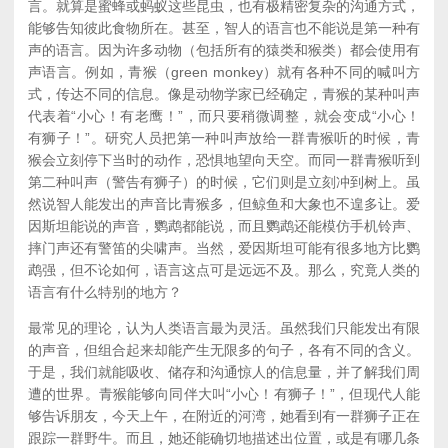
言。就算是蜜蜂或蚂蚁这些昆虫，也有极精密复杂的沟通方式，
能够告知彼此食物所在。甚至，智人的语言也不能说是第一种有
声的语言。因为许多动物（包括所有的猿类和猴类）都会使用有
声语言。例如，青猴（green monkey）就有各种不同的喊叫方
式，传达不同的信息。像是动物学家已经确定，青猴的某种叫声
代表着“小心！有老鹰！”，而只要稍微调整，就会变成“小心！
有狮子！”。研究人员把第一种叫声放给一群青猴听的时候，青
猴会立刻停下当时的动作，恐惧地望向天空。而同一群青猴听到
第二种叫声（警告有狮子）的时候，它们则是立刻冲到树上。虽
然说智人能发出的声音比青猴多，但鲸鱼和大象也不遑多让。爱
因斯坦能说的声音，鹦鹉都能说，而且鹦鹉还能模仿手机铃声、
摔门声还有警笛的尖啸声。当然，爱因斯坦可能有很多地方比鹦
鹉强，但不论如何，语言这点可是远远不及。那么，究竟人类的
语言有什么特别的地方？
最常见的理论，认为人类语言最为灵活。虽然我们只能发出有限
的声音，但组合起来却能产生无限多的句子，各有不同的含义。
于是，我们就能吸收、储存和沟通惊人的信息量，并了解我们周
遭的世界。青猴能够向同伴大叫“小心！有狮子！”，但现代人能
够告诉朋友，今天上午，在附近的河湾，她看到有一群狮子正在
跟踪一群野牛。而且，她还能确切地描述出位置，或是有哪几条