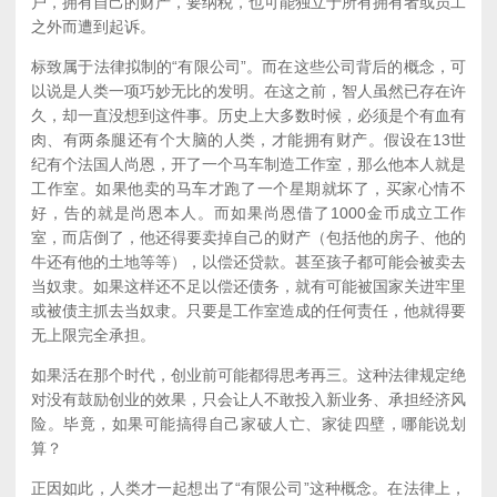
户，拥有自己的财产，要纳税，也可能独立于所有拥有者或员工
之外而遭到起诉。
标致属于法律拟制的“有限公司”。而在这些公司背后的概念，可
以说是人类一项巧妙无比的发明。在这之前，智人虽然已存在许
久，却一直没想到这件事。历史上大多数时候，必须是个有血有
肉、有两条腿还有个大脑的人类，才能拥有财产。假设在13世
纪有个法国人尚恩，开了一个马车制造工作室，那么他本人就是
工作室。如果他卖的马车才跑了一个星期就坏了，买家心情不
好，告的就是尚恩本人。而如果尚恩借了1000金币成立工作
室，而店倒了，他还得要卖掉自己的财产（包括他的房子、他的
牛还有他的土地等等），以偿还贷款。甚至孩子都可能会被卖去
当奴隶。如果这样还不足以偿还债务，就有可能被国家关进牢里
或被债主抓去当奴隶。只要是工作室造成的任何责任，他就得要
无上限完全承担。
如果活在那个时代，创业前可能都得思考再三。这种法律规定绝
对没有鼓励创业的效果，只会让人不敢投入新业务、承担经济风
险。毕竟，如果可能搞得自己家破人亡、家徒四壁，哪能说划
算？
正因如此，人类才一起想出了“有限公司”这种概念。在法律上，