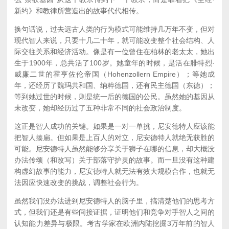
新约》和教律所营造出的故事代代相传。
换句话说，过去远古人类的行为模式可能维持几万年不变，但对
现代智人来说，只要十几二十年，就可能改变整个社会结构、人
际交往关系和经济活动。像是有一位曾住在柏林的老太太，她出
生于1900年，总共活了100岁。她童年的时候，是活在腓特烈·
威廉二世的霍亨佐伦帝国（Hohenzollern Empire）；等她成
年，还经历了魏玛共和国、纳粹德国，还有民主德国（东德）；
等到她过世的时候，则是统一后的德国的公民。虽然她的基因从
未改变，她却经历过了五种非常不同的社会政治制度。
这正是智人成功的关键。如果是一对一单挑，尼安德特人应该能
把智人揍扁。但如果是上百人的对立，尼安德特人就绝无获胜的
可能。尼安德特人虽然能够分享关于狮子在哪的信息，却大概没
办法传颂（和改写）关于部落守护灵的故事。而一旦没有这种建
构虚幻故事的能力，尼安德特人就无法有效大规模合作，也就无
法因应快速改变的挑战，调整社会行为。
虽然我们没办法进到尼安德特人的脑子里，搞清楚他们的思考方
式，但我们还是有些间接证据，证明他们和竞争对手智人之间的
认知能力差异与极限。考古学家在欧洲内陆挖掘3万年前的智人