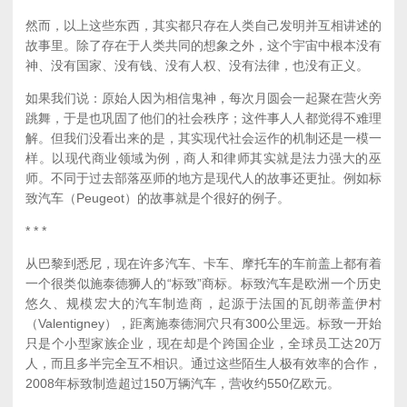
然而，以上这些东西，其实都只存在人类自己发明并互相讲述的
故事里。除了存在于人类共同的想象之外，这个宇宙中根本没有
神、没有国家、没有钱、没有人权、没有法律，也没有正义。
如果我们说：原始人因为相信鬼神，每次月圆会一起聚在营火旁
跳舞，于是也巩固了他们的社会秩序；这件事人人都觉得不难理
解。但我们没看出来的是，其实现代社会运作的机制还是一模一
样。以现代商业领域为例，商人和律师其实就是法力强大的巫
师。不同于过去部落巫师的地方是现代人的故事还更扯。例如标
致汽车（Peugeot）的故事就是个很好的例子。
* * *
从巴黎到悉尼，现在许多汽车、卡车、摩托车的车前盖上都有着
一个很类似施泰德狮人的“标致”商标。标致汽车是欧洲一个历史
悠久、规模宏大的汽车制造商，起源于法国的瓦朗蒂盖伊村
（Valentigney），距离施泰德洞穴只有300公里远。标致一开始
只是个小型家族企业，现在却是个跨国企业，全球员工达20万
人，而且多半完全互不相识。通过这些陌生人极有效率的合作，
2008年标致制造超过150万辆汽车，营收约550亿欧元。