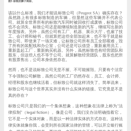
图5 标致的狮子商标。
该以什么标准，我们才能说标致公司（Peugeot SA）确实存在？
虽然路上有很多标致制造的车辆，但显然这些车辆并不代表公
司。就算全世界所有的标致汽车同时被回收打成废铁，标致公司
也不会消失。标致公司还是能继续制造新的汽车，继续写出新的
年度报表。另外，虽然公司有工厂、机器、展示大厅，也雇了技
工、会计师和秘书，但就算把这些全部加起来，也不等于就是标
致公司。即使来了一场灾难，让标致公司所有员工全部罹难，毁
了所有的装配线和办公室，公司还是可以借贷，重新雇用员工，
重新盖起工厂，重新购买机器。另外，虽然标致也有经营团队和
股东，但这些人也不等于公司。就算解散经营团队，股东也把所
有股票售出，公司本身依然存在。
然而，也不是说标致公司无坚不摧、不可能摧毁。只要有个法官
下令强制公司解散，虽然公司的工厂仍然存在，员工、会计师、
经理和股东也继续活着，但标致公司就这样消失了。简单说来，
标致公司与这个世界其实并没有什么实体的链接。它究竟是不是
真的存在？
标致公司只是我们的一个集体想象，这种想象在法律上称为“法
律拟制”（legal fiction）。像是公司，我们没办法明确指着它，
它不是一个实体对象，而是以一种法律实体的方式存在。这种法
律实体就像你我，会受到所在国家法律的管辖，可以开立银行账