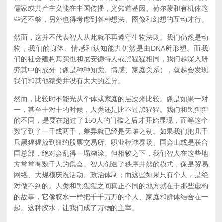
儒家或共产主义能在中国传播，光知道基因、荷尔蒙和有机体这
些还不够，另外也得考虑到各种想法、图像和幻想的互动才行。
然而，这并不代表智人从此就不再遵守生物法则。我们仍然是动
物，我们的身体、情感和认知能力仍然是由DNA所形塑。而我
们的社会建构其实也和尼安德特人或黑猩猩相同，我们越深入研
究其中的成分（像是种种知觉、情感、家庭关系），就越会发现
我们和其他猿类并没有太大的差异。
然而，比较时不能光从个体或家庭的层次来比较。像是如果一对
一，甚至十对十的时候，人类还是比不过黑猩猩。我们和黑猩猩
的不同，是要在超过了150人的门槛之后才开始显现，而等这个
数字到了一千或两千，差异就已经是天壤之别。如果我们把几千
只黑猩猩放到纽约股票交易所、职业棒球赛场、国会山或是联合
国总部，绝对会乱得一塌糊涂。但相较之下，我们智人在这些地
方常常有数千人的集会。智人创造了秩序井然的模式，像是贸易
网络、大规模庆祝活动、政治体制；而这些如果只有个人，是绝
对做不到的。人类和黑猩猩之间真正不同的地方就在于那些虚构
的故事，它像胶水一样把千千万万的个人、家庭和群体结合在一
起。这种胶水，让我们成了万物的主宰。