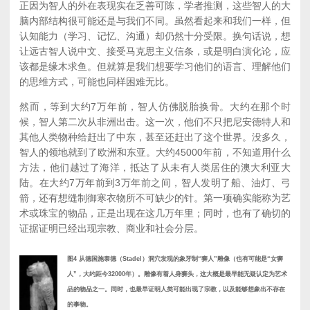
正因为智人的外在表现实在乏善可陈，学者推测，这些智人的大
脑内部结构很可能还是与我们不同。虽然看起来和我们一样，但
认知能力（学习、记忆、沟通）却仍然十分受限。换句话说，想
让远古智人说中文、接受马克思主义信条，或是明白演化论，应
该都是缘木求鱼。但就算是我们想要学习他们的语言、理解他们
的思维方式，可能也同样困难无比。
然而，等到大约7万年前，智人仿佛脱胎换骨。大约在那个时
候，智人第二次从非洲出击。这一次，他们不只把尼安德特人和
其他人类物种给赶出了中东，甚至还赶出了这个世界。没多久，
智人的领地就到了欧洲和东亚。大约45000年前，不知道用什么
方法，他们越过了海洋，抵达了从未有人类居住的澳大利亚大
陆。在大约7万年前到3万年前之间，智人发明了船、油灯、弓
箭，还有想缝制御寒衣物所不可缺少的针。第一项确实能称为艺
术或珠宝的物品，正是出现在这几万年里；同时，也有了确切的
证据证明已经出现宗教、商业和社会分层。
图4 从德国施泰德（Stadel）洞穴发现的象牙制“狮人”雕像（也有可能是“女狮
人”，大约距今32000年）。雕像有着人身狮头，这大概是最早能无疑认定为艺术
品的物品之一。同时，也最早证明人类可能出现了宗教，以及能够想象出不存在
的事物。