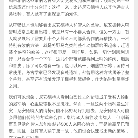
如果相信这些事的远古智人要交易贝壳和黑曜石，顺道交易一些
信息应该也十分合理；这样一来，比起尼安德特人或其他远古人
类物种，智人就有了更深更广的知识。
从狩猎技术也能够看出尼安德特人和智人的差异。尼安德特人狩
猎时通常是独自出猎，或是只有一小群人合作。但另一方面，智
人就发展出了需要几十个人甚至不同部落合作的狩猎技巧。一种
特别有效的方法，就是将野马之类的整个动物群给围起来，赶进
某个狭窄的峡谷，这样很容易一网打尽。如果一切计划顺利进
行，只要合作一个下午，这几个部落就能得到上吨的鲜肉、脂肪
和兽皮，除了可以饱食一顿，也可以风干、烟熏或冰冻，留待日
后使用。考古学家已经发现多处遗址，都曾用这种方式屠杀了整
个兽群。甚至还有遗址发现了栅栏和障碍物，作为陷阱和屠宰场
之用。
我们可以想象，尼安德特人看到自己过去的猎场成了受智人控制
的屠宰场，心里应该很不是滋味。然而，一旦这两个物种发生冲
突，尼安德特人的情势可能不比野马好到哪去。尼安德特人可能
会用他们传统的方式来合作，集结50人前往攻击智人，但创新
而又灵活的智人却能集结起500人来同心协力，于是输赢早已预
定。而且，就算智人输了第一战，他们也会快速找出新的策略，
在下一战讨回来。