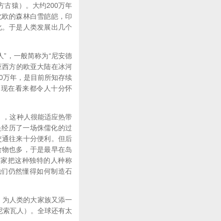
南方古猿）。大约200万年
北欧的森林白雪皑皑，印
化。于是人类发展出几个
y）的人”，一般简称为“尼安德
适应西方的欧亚大陆在冰河
200万年，是目前所知存续
，现在看来都令人十分怀
人”），这种人很能适应热带
是经历了一场侏儒化的过
交通往来十分便利。但后
食物也多，于是最早在岛
学家把这种独特的人种称
而，他们仍然懂得如何制造石
骨，为人类的大家族又添一
丹尼索瓦人）。全球还有太