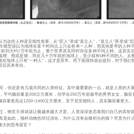
据推测重建样貌（从左至右）：鲁道夫人（东非，距今大约200万年）；直立人（东亚，距今约200万~5万年）；
为这些人种是呈线性发展，从“匠人”变成“直立人”，“直立人”再变成“
性模型误以为地球在某个时间点上只会有单一人种，而其他更早的人种
万年前到大约1万年前为止，整个世界其实同时存在多种不同人种。这其实
狐狸、熊或是猪，而在几十万年前的地球上，至少就有6种不同的人。从
现在地球上只有“一种人”，这才是异常。而下面很快就会提到，对于我们
背后其来有自。
同，但还是有几项共同的人类特征。其中最重要的一点，就是人类的大
，平均脑容量是200立方厘米，但早在250万年前最早的男男女女，脑容
容量更高达1200~1400立方厘米。至于尼安德特人，其实脑容量更大。
过，物竞天择就该让脑越来越大才是。人类深深迷恋着我们自己的高智
真是如此，猫科动物也经过演化，为什么没有会微积分的猫？究竟为什
庞大的思考器官？