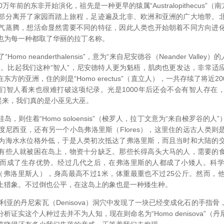
万年前的东非开始演化，祖先是一种更早的猿属“Australopithecus”（
部分离开了家园而踏上旅程，足迹遍及北非、欧洲和亚洲的广大地带。
气蒸腾，想活命显然需要不同的特征，因此人类也开始朝着不同方向进
也为每一种都取了华丽的拉丁名称。
mo neanderthalensis”，意为“来自尼安德谷（Neander Valle
thals）。比起我们这种“智人”，尼安德特人更为魁梧，肌肉也更发达，非常
方的亚洲，住的则是“Homo erectus”（直立人），一共存续了将近
们智人看来也很难打破这项纪录。光是1000年后还会不会有智人存在
比起来，我们真的是小巫见大巫。
，则住着“Homo soloensis”（梭罗人，拉丁文意为“来自梭罗谷的
度尼西亚，还有另一个小岛弗洛里斯（Flores），这里住的远古人类则
为海水水位格外低，于是人类初次抵达了弗洛里斯，而且当时和大陆的
有些人就被困在岛上，物资十分缺乏。那些长得高头大马的人，需要的
而成了生存优势。经过几代之后，在弗洛里斯的人都成了小矮人。科
siensis”（弗洛里斯人），身高最高不过1米，体重最重也不过25公斤。然
上猎象。不过倒也公平，在这岛上的象也是一种矮生种。
伯利亚的丹尼索瓦（Denisova）洞穴中发现了一块已经变成化石的手指
析证实这个人种过去并不为人知，现在则命名为“Homo denisova”（