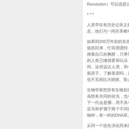
Revolution）
* * *
人类早在有历史记录之
息，他们与一同共享栖
如果到200万年前的
孩抓回来，忙得团团转
捶着自己的胸膛，只希
的人类已懂得爱和玩乐
同。这些远古人类，和
裂原子、了解基因码，
也不见得比大猩猩、萤
生物学家把所有生物划
虽然有共同的祖先，也
下一代会是骡，而不具
定马和驴属于两个不同
物种，有一样的DNA
从同一个祖先演化而来的