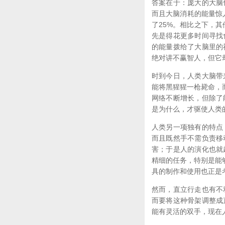
答案在于：庞大的大脑
而且大脑消耗的能量惊
了25%。相比之下，
先是得花更多时间寻找
的能量拨给了大脑里的
绝对讲不赢智人，但它
时到今日，人类大脑带
能将黑猩猩一枪毙命，
网络不断增长，但除了
是为什么，才驱使人类
人类另一项独有的特点
而且既然手不需负责移
害；于是人的演化也就
精细的任务，特别是能
具的制作和使用也正是
然而，直立行走也有不
而要将这种骨架调整成
能有灵活的双手，现在