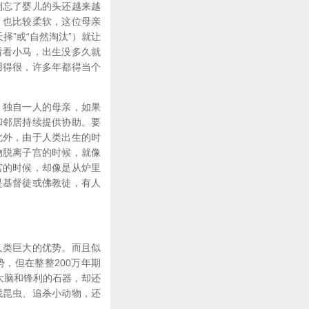
别忘了婴儿的头还越来越
，也比较柔软，这位母亲
天择”或“自然淘汰”）就让
看看小马，出生没多久就
用得很，许多年都得当个
。独自一人的母亲，如果
和邻居持续提供协助。要
此外，由于人类出生的时
物脱离子宫的时候，就像
宫的时候，却像是从炉里
是基督徒或佛教徒，有人
人类巨大的优势。而且似
，但在整整200万年期
大脑和锋利的石器，却还
找昆虫、追杀小动物，还