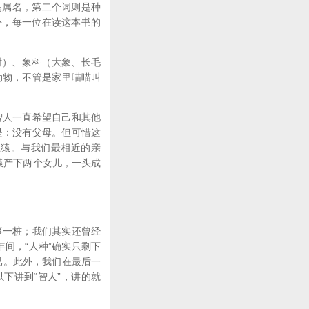
词是属名，第二个词则是种
有意外，每一位在读这本书的
豺）、象科（大象、长毛
动物，不管是家里喵喵叫
智人一直希望自己和其他
是：没有父母。但可惜这
巨猿。与我们最相近的亲
猿产下两个女儿，一头成
事一桩；我们其实还曾经
年间，“人种”确实只剩下
而已。此外，我们在最后一
下讲到“智人”，讲的就