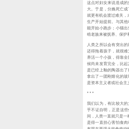
这点对妇女来说造成的
大。于是，分娩死亡成
就更有机会渡过难关，未来
生产开始提前。与其他
能开始小跑步；小猫出
啃老族来被抚养、保护
人类之所以会有突出的
还得拖着孩子，就很难
养活一个小孩，得靠全
候尚未发育完全，比起
是已经上釉的陶器出了
拿出了一团刚熔化的玻
是资本主义者或社会主
* * *
我们以为，有比较大的
乎不证自明，正是这些
间，人类一直就只是一
是得一直担心害怕食肉
有跟在更强大的食肉动