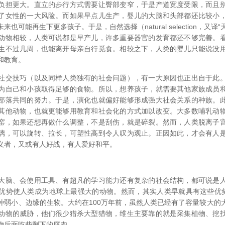
负担更大。直立的步行方式需要让臀部变窄，于是产道宽度受限，而且
了女性的一大风险。而如果早点儿生产，婴儿的大脑和头部都还比较小
也可能再生下更多孩子。于是，自然选择（natural selection，又译“
动物相较，人类可说都是早产儿，许多重要器官的发育都还不够完善。
生不过几周，也能离开母亲自行觅食。相较之下，人类的婴儿只能说没
和教育。
社交技巧（以及同样人类独有的社会问题），有一大原因也正出自于此
为自己和小孩取得足够的食物。所以，想养孩子，就需要其他家族成员
部落共同的努力。于是，演化也就偏好能够形成强大社会关系的种族。
其他动物，也就更能够用教育和社会化的方式加以改变。大多数哺乳动
窑，如果还想再做什么调整，不是刮伤，就是碎裂。然而，人类脱离子
璃，可以旋转、拉长，可塑性高到令人叹为观止。正因如此，才会有人
义者，又或有人好战，有人爱好和平。
大脑、会使用工具、有超凡的学习能力还有复杂的社会结构，都可说是
优势使人类成为地球上最强大的动物。然而，其实人类早就具有这些优势
种弱小、边缘的生物。大约在100万年前，虽然人类已经有了容量较大的
动物的威胁，他们很少猎杀大型猎物，维生主要靠的就是采集植物、挖
物后面吃些剩下的腐肉。