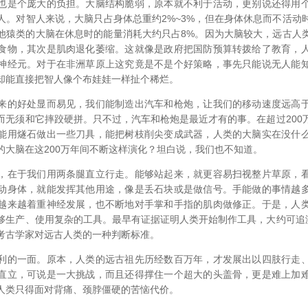
也是个庞大的负担。大脑结构脆弱，原本就不利于活动，更别说还得用
人。对智人来说，大脑只占身体总重约2%~3%，但在身体休息而不活动
其他猿类的大脑在休息时的能量消耗大约只占8%。因为大脑较大，远古人
食物，其次是肌肉退化萎缩。这就像是政府把国防预算转拨给了教育，
神经元。对于在非洲草原上这究竟是不是个好策略，事先只能说无人能
却能直接把智人像个布娃娃一样扯个稀烂。
来的好处显而易见，我们能制造出汽车和枪炮，让我们的移动速度远高
而无须和它摔跤硬拼。只不过，汽车和枪炮是最近才有的事。在超过200
能用燧石做出一些刀具，能把树枝削尖变成武器，人类的大脑实在没什
的大脑在这200万年间不断这样演化？坦白说，我们也不知道。
，在于我们用两条腿直立行走。能够站起来，就更容易扫视整片草原，
动身体，就能发挥其他用途，像是丢石块或是做信号。手能做的事情越
越来越着重神经发展，也不断地对手掌和手指的肌肉做修正。于是，人
够生产、使用复杂的工具。最早有证据证明人类开始制作工具，大约可追溯
考古学家对远古人类的一种判断标准。
利的一面。原本，人类的远古祖先历经数百万年，才发展出以四肢行走
直立，可说是一大挑战，而且还得撑住一个超大的头盖骨，更是难上加
人类只得面对背痛、颈脖僵硬的苦恼代价。