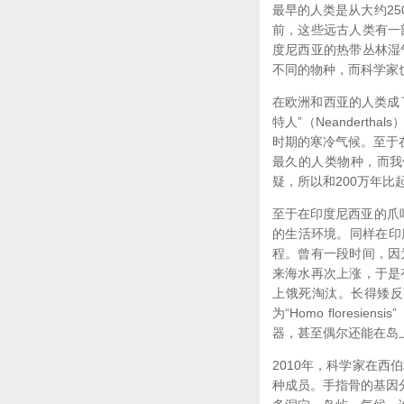
最早的人类是从大约250
前，这些远古人类有一
度尼西亚的热带丛林湿
不同的物种，而科学家
在欧洲和西亚的人类成了“Ho
特人”（Neander
时期的寒冷气候。至于在东
最久的人类物种，而我
疑，所以和200万年
至于在印度尼西亚的爪哇岛
的生活环境。同样在印
程。曾有一段时间，因
来海水再次上涨，于是
上饿死淘汰。长得矮反
为“Homo flore
器，甚至偶尔还能在岛
2010年，科学家在西
种成员。手指骨的基因分