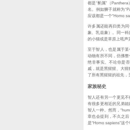
都是“豹属”（Pant
名。例如狮子就称为“Pa
应该都是一个“Homo sa
许多属还能再归类为同
象、乳齿象）。同一科
的小猫或是草原上吼声
至于智人，也是属于某
动物有所不同，仿佛整
绝非事实。不论你是否
戚，就是黑猩猩、大猩
了所有黑猩猩的祖先，
家族秘史
智人还有另一个更见不
有很多更相近的兄弟姐妹
智人一种。然而，“hu
章也会提到，不久之后
是“Homo sapien