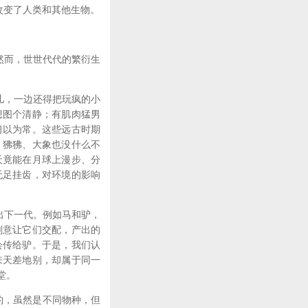
何改变了人类和其他生物。
然而，世世代代的繁衍生
儿，一边还得把玩疯的小
想图个清静；有肌肉猛男
习以为常。这些远古时期
、狒狒、大象也没什么不
天竟能在月球上漫步、分
无足挂齿，对环境的影响
出下一代。例如马和驴，
刻意让它们交配，产出的
会传给驴。于是，我们认
来天差地别，却属于同一
堂。
洲豹，虽然是不同物种，但