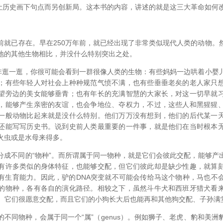
可以说是让历史画下句点而另创新局。这本书的内容，讲述的就是这三大革命如
前就已存在。早在250万年前，就已经出现了非常类似现代人类的动物。
地的其他生物相比，并没什么特别突出之处。
东非逛一逛，你很可能会看到一群很像人类的生物：有些妈妈一边哄着小婴
；有些年轻人对社会上种种规范气愤不满，也有些垂垂老矣的老人家只
望旁边的美女能够垂青；也有年长的充满智慧的大家长，对这一切早就
，能够产生亲密的友谊，也会争地位、夺权力，不过，这些人和黑猩猩
一般动物比起来就是没什么特别。他们万万没有想到，他们的后代某一
还能写写历史书。说到史前人类最重要的一件事，就是他们在当时根本
火虫或是水母来得多。
分成不同的“物种”。而所谓属于同一物种，就是它们会彼此交配，能够产
有许多类似的身体特征，也能够交配，但它们彼此却是缺少性趣，就算
有生育能力。因此，驴的DNA突变就不可能会传给马这个物种，马也不
的物种，各有各自的演化路径。相较之下，虽然斗牛犬和西班牙猎犬看
库。它们很愿意交配，而且它们的小狗长大后也能再和其他狗交配、子孙满
不同物种，会属于同一个“属”（genus）。例如狮子、老虎、豹和美