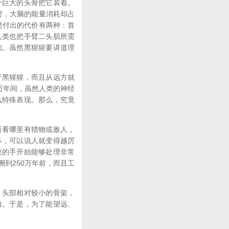
个巨大的头骨把它装着。
时，大脑的能量消耗却占
类付出的代价有两种：首
人类也把手臂二头肌所需
知。虽然黑猩猩要讲道理
于黑猩猩，而且从远方就
万年间，虽然人类的神经
么特殊表现。那么，究竟
看看哪里有猎物或敌人，
多，可以说人就变得越厉
类的手开始能够处理非常
到250万年前，而且工
、头部相对较小的骨架，
难。于是，为了能望远、