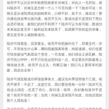
侯亮平不认识京州市检察院检察长肖钢玉，对此人一无所知，便
问陆亦可：肖钢玉是怎样一个人？可否沟通一下？陆亦可说：肖
钢玉是从省院调走的副检察长，口碑不好，架子大，难说话！要
沟通也得老季出面沟通。侯亮平又问：蔡成功是不是受到了黑社
会恐吓胁迫，被我们的对手利用了？陆亦可认为有可能，蔡成功
本来就反复无常！她和赵东来联系了，拟调看守所的监控录像，
查实是否有人威胁蔡成功。
陆亦可很着急，说罢要走。侯亮平却把她叫住了，郑重交代：亦
可，不管发生什么事，哪怕我被隔离审查，拘留逮捕，你们也要
尽快攻破油气集团这个堡垒，一旦攻破，他们就会土崩瓦解。陆
亦可忧心忡忡：对手只怕也会想到这一点，肯定要在刘新建身上
继续做文章。侯亮平点点头：判断正确！我们马上要再审刘新
建，我亲自去审！
陆亦可感觉蔡成功举报兹事体大，建议先向季昌明做个汇报。侯
亮平摆手：不必了，这是打仗，我们要珍惜每一分钟！陆亦可见
他这么镇定，也宽了些心，探问道：侯局，你好像知道对手是
谁？侯亮平坦然一笑：当然！肖钢玉是谁我不知道，但他后面的
那个人我知道！