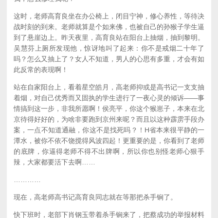
这时，老师高育良坐在办公椅上，闭目宁神，修心养性，等待决
战时刻的到来。老师就算是个如来佛，也被自己的孙猴子学生逼
到了悬崖边上。昨天夜里，高育良站在阳台上抽烟，抽到黎明。
吴慧芬上厕所发现他，惊讶地叫了起来：你不是戒烟二十年了
吗？怎么又抽上了？女人不知道，男人的心思有多重，才会有如
此反常的表现啊！
站在自家阳台上，看着星空皓月，高老师抑或是高书记一支支抽
着烟，对自己优秀而又固执的学生进行了一夜心灵的倾诉——事
情搞到这一步，非我所愿啊！侯亮平，你这个猴崽子，本来在北
京待得好好的，为啥非要跑到京州来呢？而且以这种霹雳手段办
案，一点不知道通融，你这不是找死吗？！H省本来很平静的一
潭水，被你不依不饶搅得风波四起！更重要的是，你看到了老师
的底牌，你逼得老师不得不出牌啊，所以你也别怪老师心狠手
辣，大家都要活下去啊……
…………
现在，高老师高书记高育良同志就在等那把杀手锏了。
快下班时，老部下肖钢玉带着杀手锏来了，把蔡成功的举报材料