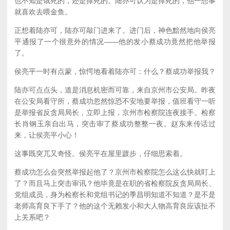
也不知是饿死的，还是撑死的。陆亦可认为是撑死的，他一想事
就喜欢去喂金鱼。
正想着陆亦可，陆亦可敲门进来了。进门后，神色黯然地向侯亮
平通报了一个很意外的情况——他的发小蔡成功竟然把他举报
了。
侯亮平一时有点蒙，惊愕地看着陆亦可：什么？蔡成功举报我？
陆亦可点点头，道是消息机密而可靠，来自京州市公安局。昨夜
在公安局看守所，蔡成功忽然惊恐不安地要举报，值班看守一听
是举报省反贪局局长，立即上报，京州市检察院连夜接手。检察
长肖钢玉亲自出马，突击审了蔡成功整整一夜。赵东来传话过
来，让侯亮平小心！
这事既突兀又奇怪。侯亮平在屋里踱步，仔细思索着。
蔡成功怎么会突然举报起他了？京州市检察院怎么这么快就盯上
了？而且马上突击审讯？他毕竟是在职的省检察院反贪局局长、
党组成员，身为检察长和党组书记的季昌明知道不知道？是不是
老师高育良下手了？他的这个无赖发小和大人物高育良应该扯不
上关系吧？