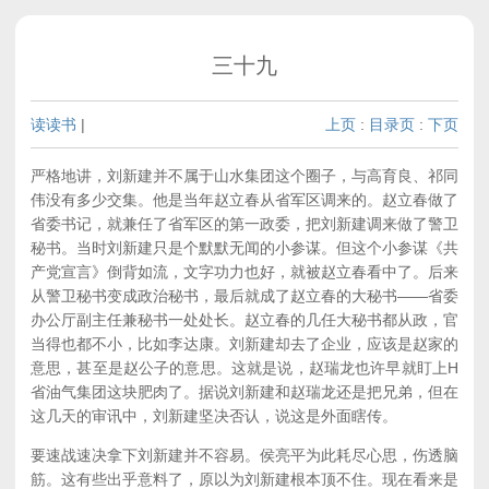
三十九
读读书
|
上页
:
目录页
:
下页
严格地讲，刘新建并不属于山水集团这个圈子，与高育良、祁同
伟没有多少交集。他是当年赵立春从省军区调来的。赵立春做了
省委书记，就兼任了省军区的第一政委，把刘新建调来做了警卫
秘书。当时刘新建只是个默默无闻的小参谋。但这个小参谋《共
产党宣言》倒背如流，文字功力也好，就被赵立春看中了。后来
从警卫秘书变成政治秘书，最后就成了赵立春的大秘书——省委
办公厅副主任兼秘书一处处长。赵立春的几任大秘书都从政，官
当得也都不小，比如李达康。刘新建却去了企业，应该是赵家的
意思，甚至是赵公子的意思。这就是说，赵瑞龙也许早就盯上H
省油气集团这块肥肉了。据说刘新建和赵瑞龙还是把兄弟，但在
这几天的审讯中，刘新建坚决否认，说这是外面瞎传。
要速战速决拿下刘新建并不容易。侯亮平为此耗尽心思，伤透脑
筋。这有些出乎意料了，原以为刘新建根本顶不住。现在看来是