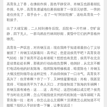
高育良上了香，在佛前作揖，面色平静安详。肖钢玉也跟着胡乱
作揖。礼毕，高育良虔诚地往募捐箱塞了一张百元钞票。一旁的
老住持见了，双手合十，念了一句“阿弥陀佛”，送给高育良一个
鞋拔子。
出了大雄宝殿，二人转到佛寺后院。后院有一片竹林，空旷寂
静，四下无人。一群乌鸦在竹林间吵闹，黄昏中它们的声音格外
嘹亮。
高育良一声叹息，对肖钢玉说：现在我终于知道谁最担心丁义珍
被抓了！肖钢玉试探着问：高书记，您是说侯亮平吧？高育良语
气轻松：除了侯亮平还会有谁呢？想想也有意思，侯亮平在北京
是侦查处处长啊，那夜的行动由他负责啊，他倒好，从北京不断
打电话给他的好友陈海，指挥陈海明修栈道，暗度陈仓！肖钢玉
大慨没想到领导会这样定性，不由得倒抽了一口冷气。高育良不
高兴了：你牙疼啊？停了一下，又神情凝重地说：肖检，我甚至
觉得，可能侯亮平为了杀人灭口，才指使制造了陈海的车祸啊！
肖钢玉面有难色：这……这，高书记，这恐怕难以成立吧？侯亮
平当时在北京啊，怎么可能指使京州的司机制造一场车祸呢？高
育良脸一拉：老肖，你怎么这么主观啊？没调查怎么就知道不可
能呢？组织人手好好查一下嘛，让事实说话！