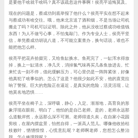
是要他干啥就干啥吗？真不该疏忽这件事啊！侯亮平追悔莫及。
现在的问题是，蔡成功到底举报了他什么？侯亮平实在想不起来
与蔡成功有啥交往。哦，他来北京送了酒和烟，不是当场让司机
搬走了吗？司机可以证明。除此之外，他从没收过蔡成功啥值钱
东西！为人不做亏心事，不怕鬼敲门。作为专业人士，侯亮平坚
信，单凭蔡成功胡说八道，不可能立案查办，换句话说，谁也不
能把他怎么样。
侯亮平把花卉拾掇完，又给鱼缸换水。鱼死完了，一缸浑水得放
掉，换上一缸清水，净几天，消掉氯气味再买几条鱼放进去。忙
来忙去一刻不停，借此缓解压力，可心里仍是一阵阵紧张，好像
他真犯了啥事似的。怎么了这是？他很少如此不安，他的直觉拉
响了警报。巨大的危险正在逼近，是真实的危险，活灵活现，让
他莫名地恐惧……
侯亮平坐在椅子上，深呼吸，静心，入定。渐渐地，高育良的形
象浮现在眼前。明白了，他怕的是自己老师。是的，老师永远那
么道貌岸然，永远那么深不可测。老师得道久矣，在自家小花园
剪枝，在屋内摆盆景，怡然自得，一派高人范儿。哪像他收拾枯
枝败叶，恓恓惶惶，心慌意乱呢？老师啊老师，您想怎么整治
我，怎么修理我呢？