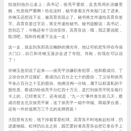
拍放到他办公桌上：高书记，侯亮平要抓，反贪局局长涉嫌受
贿，性质很严重啊！恰在这时，秘书拿着文件夹敲门走了进来。
肖钢玉还想说下去，被高育良阻止了。秘书将文件递给高育良签
字。高育良签过字后，将文件递给秘书。秘书提醒说：高书记，
您别忘了，今晚还有个活动安排。高育良说：哦，我正要说呢，
取消吧，我和肖检要下去走一走！
这一走，就走到东郊高古幽静的佛光寺。他让司机把车停在寺庙
大门口，自己和肖钢玉漫步走进了寺院。肖检，你现在可以说
了！
肖钢玉急切说了起来——侯亮平涉嫌职务犯罪，他和蔡成功、丁
义珍合伙开过煤矿。蔡成功占百分之七十的股份，丁义珍和侯亮
平各占百分之十五的股份。他俩没掏一分钱，属于以权谋私的干
股性质。蔡成功给侯亮平分红四十万元，是打到侯亮平民生银行
卡上的，已经查实了。还有就是，“九一六”事件发生前几天，蔡
成功曾去北京侯亮平家，送了侯亮平一箱中华烟、两箱茅台酒，
还有一件价值两万三千元的名牌西装！
大院里有古松，地下掉着零星松球。高育良不时地捡起松球，扔
进废物箱。松球扔出去之前，园艺爱好者高育良会把它拿在手上