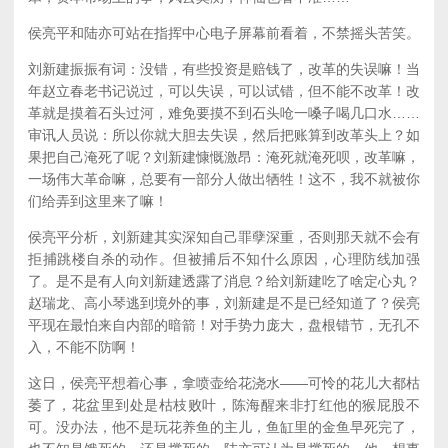
侯亮平和陆亦可站在指挥中心电子屏幕前看着，不禁摇头苦笑。
刘新建振振有词：没错，有些投资是赔钱了，改革的失误嘛！当
年赵立春老书记说过，可以失误，可以试错，但不能不改革！改
革就是摸着石头过河，难免要摸不到石头呛一嗓子喝几口水……
审讯人员说：所以你就大胆去失误，然后把账算到改革头上？如
果把自己淹死了呢？刘新建慷慨激昂：淹死就淹死呗，改革嘛，
一场伟大革命嘛，总要有一部分人做出牺牲！这不，我不就被你
们给弄到这里来了嘛！
侯亮平分析，刘新建其实深知自己罪孽深重，否则那天就不会有
拒捕跳楼自杀的动作。但被捕后不知什么原因，心理防线加强
了。是不是有人向刘新建透露了消息？给刘新建吃了啥定心丸？
赵瑞龙、高小琴逃到境外的事，刘新建是不是已经知道了？侯亮
平现在最怕来自内部的暗箭！对手势力庞大，盘根错节，无孔不
入，不能不防啊！
这日，侯亮平想着心事，拿喷壶给花浇水——可怜的花儿大都枯
萎了，花盆里到处是枯枝败叶，陈海醒来非打红他的猴屁股不
可。没办法，他不是玩花养鱼的主儿，鱼缸里的金鱼早死完了，