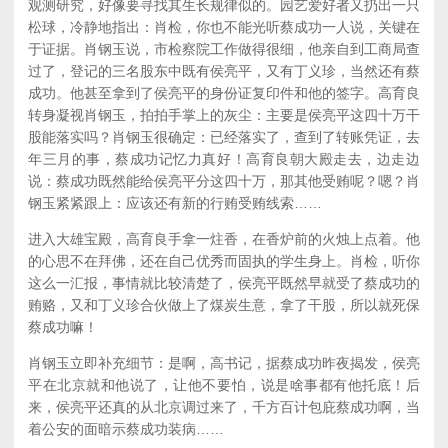
观测研究，好像要寻找其生长规律似的。园艺爱好者又扔出一只
松球，冷静地指出：肖检，你也不能光听蔡成功一人说，关键在
于证据。肖钢玉说，市检察院工作做得很细，他亲自到工商局查
过了，登记的三名股东中既有侯亮平，又有丁义珍，当然还有蔡
成功。他甚至拿到了侯亮平的身份证复印件和他的签字。高育良
转身凝视肖钢玉，拍拍手掌上的灰尘：主要是侯亮平这四十万干
股能落实吗？肖钢玉很确定：已经落实了，查到了转账凭证，去
年三月的事，蔡成功记忆力真好！高育良朝大殿走去，边走边
说：蔡成功既然能给侯亮平分这四十万，那其他受贿呢？嗯？肖
钢玉紧紧跟上：应该还有新的行贿受贿线索……
进入大雄宝殿，高育良手拿一炷香，在香炉前的火烛上点着。他
的心思不在拜佛，还在自己优秀而固执的学生身上。肖检，听你
这么一汇报，事情就比较清楚了，侯亮平既然早就受了蔡成功的
贿赂，又和丁义珍合伙做上了煤炭生意，拿了干股，所以就死保
蔡成功嘛！
肖钢玉立即补充细节：是啊，高书记，据蔡成功昨夜揭发，侯亮
平在北京就和他说了，让他不要怕，说是啥事都有他托底！后
来，侯亮平还真的从北京调过来了，千方百计包庇蔡成功啊，当
着公安的面暗示蔡成功装病……