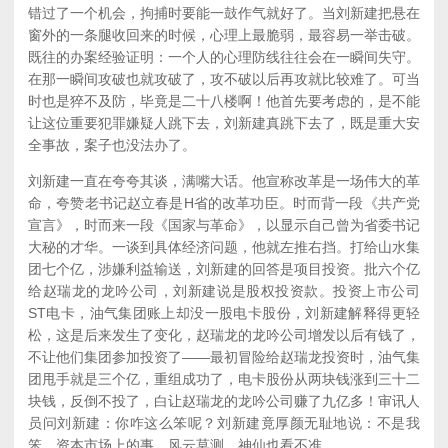
错过了一个机会，拘捕时要能一鼓作气就好了。当刘新建把悬在
窗外的一条腿收回来的时候，心理上最脆弱，最容易一举击破。
既往的办案经验证明：一个人的心理防线往往会在一瞬间失守。
在那一瞬间攻破也就攻破了，攻不破以后再攻就比较难了。可当
时也是猝不及防，毕竟是二十八楼啊！他首先要考虑的，是不能
让这位重要犯罪嫌疑人跳下去，刘新建真跳下去了，既是重大安
全事故，案子也没法办了。
刘新建一直在夸夸其谈，满嘴大话。他宣称改革是一场伟大的革
命，夸赞老书记赵立春是H省的改革功臣。时而背一段《共产党
宣言》，时而来一段《国家与革命》，以显示自己曾为省委书记
大秘的才华。一谈到具体经济问题，他就左推右挡。打给山水集
团七个亿，涉嫌利益输送，刘新建的回答是项目投资。批六个亿
给赵瑞龙的龙吟公司，刘新建说是股权投资款。投资上市公司
ST电卡，油气集团账上却没一股电卡股份，刘新建解释得更轻
松，这是后来发生了变化，赵瑞龙的龙吟公司增发以后有钱了，
不让他们集团参加投资了——最初冒险给赵瑞龙投资时，油气集
团甩手就是三个亿，重组成功了，电卡股份从两块钱涨到三十二
块钱，反倒不投了，白让赵瑞龙的龙吟公司赚了九亿多！审讯人
员问刘新建：你咋这么笨呢？刘新建竟厚颜无耻地说：不是我
笨，资本市场上的事，风云莫测，神仙也看不准……