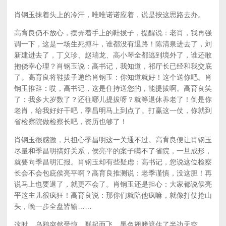
肖钢玉抹着头上的冷汗，唯唯诺诺应着，说是按这思路去办。
高育良仍不放心，摆弄着手上的鞋拔子，提醒说：老肖，我再强
调一下，这是一场生死搏斗，谁都没有退路！陈清泉进去了，刘
新建进去了，丁义珍、赵瑞龙、高小琴全都逃到境外了，谁还敢
抱侥幸心理？肖钢玉说：高书记，我知道，祁厅长已经和我交底
了。高育良将鞋拔子递给肖钢玉：你知道就好！这个送你吧。肖
钢玉推辞：哎，高书记，这是住持送您的，能提拔啊。高育良笑
了：我多大岁数了？还往哪儿提拔呀？就等退休养老了！倒是你
老肖，给我好好干吧，季昌明马上到点了。打赢这一仗，你就到
省检察院做检察长吧，资历也够了！
肖钢玉很感激，只担心季昌明这一关通不过。高育良便让肖钢玉
尽量和季昌明搞好关系，侯亮平的案子瞒不了省院，一旦成形，
就要向季昌明汇报。肖钢玉却有些疑虑：高书记，您说这位检察
长会不会包庇侯亮平啊？高育良推测说：老季谨慎，没这胆！再
说马上也要退了，就更不会了。肖钢玉还是担心：大家都说侯亮
平这主儿很疯狂！高育良说：那你们就陪他疯嘛，就像打仗抢山
头，晚一步全盘皆输……
这时，乌鸦突然受惊，群起而飞，黑色翅膀遮住了半边天空。