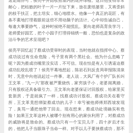
送走陆亦可，侯亮平开始收拾屋内的花卉绿植。这日他变得非常
耐心，把枯败的叶子一片一片扯下来，放在废纸篓里，又将歪斜
的枝干扶正，把土培实，细心地喷水。他像一个真正的花匠，有
条不紊地打理着眼前这些不用动脑子的活计。心中却告诫自己，
每逢大事要静气，这种时候绝不能慌乱。要向老师高育良学习，
老师爱好园艺，把个小园子打理得锦绣一般，恐怕也是复杂的政
治斗争的艺术呈现吧？
侯亮平回忆起了蔡成功受审时的表现，当时他就在指挥中心。蔡
成功说过有生命危险，号子里有两个黑社会。他为什么忽略了
呢？因为蔡成功嘴里没实话，不可信。现在怕是有人引诱逼迫蔡
成功乱咬乱喷了！侯亮平蓦地想起，陈岩石到反贪局举报陈清泉
时，无意中向他说起过一件事。老人说，大风厂有个护厂队长叫
王文革，“九一六”那夜被严重烧伤，家穷孩子小，老婆闹离婚，
只有股权还具备吸引力。王文革向老婆保证讨回股权，给家里买
套新房，于是就疯了一样，找蔡成功讨股权。蔡成功关在看守
所，王文革竟想绑架蔡成功的儿子！幸亏被他师傅郑西坡发现
了，臭骂一通把他带了回去。现在想来，蔡成功处境确实有危
险！如果王文革这种人被哪个别有用心的家伙利用了，对蔡成功
的威胁将是致命的。蔡成功只有一个宝贝儿子，四十岁后才生
的，他把儿子当眼珠子当命一样。对手以儿子要挟蔡成功，那不