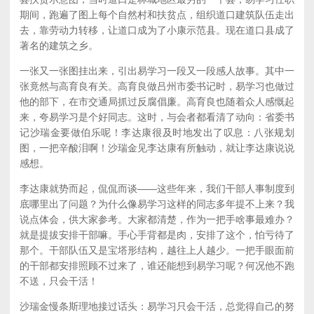
期间，跑遍了图上每个自然村和扶贫点，组织道口建筑队伍走出
去，靠劳动力转移，让道口成为了小康示范县。现在道口县成了
著名的建筑之乡。
一张又一张图挂出来，引出易学习一段又一段感人故事。其中一
张竟然与高育良有关。高育良做吕州市委书记时，易学习也做过
他的部下，在市交通局抓过反腐倡廉。高育良也随着众人感慨起
来，夸易学习是个好同志。这时，与会者都看清了动向：省委书
记沙瑞金要做伯乐呢！李达康很及时地发出了叹息：八张规划
图，一把辛酸泪啊！沙瑞金见李达康有所触动，就让李达康说说
感想。
李达康就势而起，侃侃而谈——这些年来，我们干部人事制度到
底哪里出了问题？为什么像易学习这样的同志多年提不上来？我
说点体会，供大家参考。大家都清楚，作为一把手啥事最难办？
就是提拔安排干部嘛。手心手背都是肉，安排了这个，怕亏待了
那个。干部队伍又是宝塔形结构，越往上人越少。一把手眼面前
的干部都安排照顾不过来了，谁还能想到易学习呢？何况他不跑
不送，只会干活！
沙瑞金慢条斯理地接过话头：易学习只会干活，总觉得自己的努