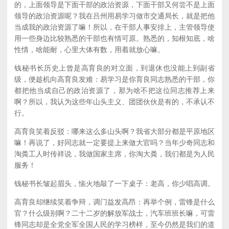
的，上面领导是下面干部的政治资源，下面干部又何尝不是上面
领导的政治资源呢？我在吕州用易学习做市交通局长，就是把他
当成我的政治资源了嘛！所以，在干部人事安排上，主管领导使
用一些身边比较熟悉的干部也有情可原。熟悉的，知根知底，啥
性情，啥能耐，心里大体有数，用着就放心嘛。
钱秘书长历史上曾是高育良的对立面，到退休也没能上到副省
级，便趁机向高育良发难：易学习是你育良同志熟悉的干部，你
都把他当成自己的政治资源了，那为啥不把这位同志推荐上来
啊？所以，我认为这些年山头主义、团团伙伙是有的，不承认不
行。
高育良笑着反驳：哪来这么多山头啊？我省大部分都是平原地区
嘛！再说了，好同志就一定要提上来做大官吗？当年少奇同志和
淘粪工人时传祥说，我做国家主席，你淘大粪，我们都是为人民
服务！
钱秘书长皱起眉头，恼火地敲了一下桌子：老高，你少唱高调。
高育良却继续笑着争辩，调门益发高昂：再举个例，雷锋是什么
官？什么级别啊？二十二岁的解放军战士，汽车班班长嘛，可雷
锋同志却是全党全军全国人民的学习榜样，至今仍然是我们的道