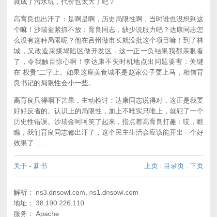
就成了污水坑，代价也太大了吧？
高育良也出汗了：是啊是啊，历史局限性啊，当时谁也没想到这
个嘛！沙瑞金紧抓不放：育良同志，缺少说服力吧？达康同志怎
么没有这种局限呢？他在吕州做市长就没批这个项目嘛！到了林
城，又改造采煤塌陷区做开发区，这一正一负结果我都亲眼看
了，令我触目惊心啊！李达康不失时机地点出问题要害：关键
在“权贵”二字上。如果这座美食城不是赵家公子要上马，相信育
良书记的局限性会小一些。
高育良只得咽下苦果，主动检讨：达康同志说得对，这正是我要
好好反省的。认识上的局限性，加上不唯实只唯上，就犯了一个
历史性错误。沙瑞金呵呵笑了起来，指点着高育良打趣：哎，瞧
瞧，我们育良同志都出汗了，这个民主生活会应该能开出一个好
效果了……
关于
-
新书
上页
:
目录页
:
下页
解析： ns3.dnsowl.com, ns1.dnsowl.com
地址： 38.190.226.110
服务： Apache