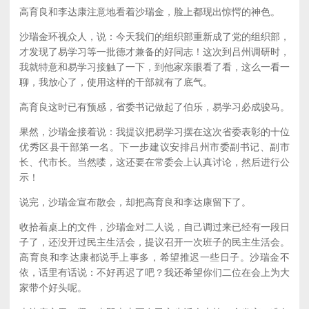
高育良和李达康注意地看着沙瑞金，脸上都现出惊愕的神色。
沙瑞金环视众人，说：今天我们的组织部重新成了党的组织部，
才发现了易学习等一批德才兼备的好同志！这次到吕州调研时，
我就特意和易学习接触了一下，到他家亲眼看了看，这么一看一
聊，我放心了，使用这样的干部就有了底气。
高育良这时已有预感，省委书记做起了伯乐，易学习必成骏马。
果然，沙瑞金接着说：我提议把易学习摆在这次省委表彰的十位
优秀区县干部第一名。下一步建议安排吕州市委副书记、副市
长、代市长。当然喽，这还要在常委会上认真讨论，然后进行公
示！
说完，沙瑞金宣布散会，却把高育良和李达康留下了。
收拾着桌上的文件，沙瑞金对二人说，自己调过来已经有一段日
子了，还没开过民主生活会，提议召开一次班子的民主生活会。
高育良和李达康都说手上事多，希望推迟一些日子。沙瑞金不
依，话里有话说：不好再迟了吧？我还希望你们二位在会上为大
家带个好头呢。