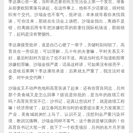
李达康心里一紧，当即表态要在民主生活会上第一个发言。准备
从前妻欧阳菁落马谈起，在这件事上，他有不少话要说，得对组
织有个交代。沙瑞金也不客气，批评说：本来就等着你来找我
谈，可你没来，那就在生活会上谈吧。沙瑞金指出，离婚不是
错，但离婚后用专车把涉嫌犯罪的前妻往国际机场送，那就错
了，起码是没有警惕性。
李达康接受批评，道是自己心硬了一辈子，关键时刻却软了。高
育良在一旁叹息：可以理解，几十年的夫妻嘛，平时关系又不
好，最后时刻对方提出了也不好不送。再说当时也不知道欧阳菁
涉嫌犯罪嘛。沙瑞金很严肃：话虽这样讲，可如果没有侯亮平，
会是啥后果啊？李达康坦承道：后果就太严重了，我没法对省
委、对中央交代啊！
沙瑞金又不动声色地和高育良谈了起来：还有你育良同志，吕州
那个美食城又是怎么回事？据说是你批的，是当年的政绩工程
吗？高育良苦笑不已：沙书记，还真让您说对了，就是政绩工程
嘛！经济滑坡了，赵立春同志和当时的省委提出要大力发展第三
产业，美食城就匆忙上马了。认识不足，没想到会严重污染环
境，教训沉痛啊。沙瑞金同样不客气：这个教训是够沉痛的！你
高育良书记大笔一挥，批下了一个权贵项目，吕州的名片月牙湖