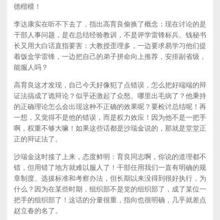
德楷模！
李达康实在听不下去了，指出高育良偷换了概念：现在讨论的是
干部人事问题，是在总结经验教训，不是评学雷锋标兵。钱秘书
长又用大白话直指要害：大教授歪理多，一边要求易学习他们提
着饭盒学雷锋，一边把自己的弟子拼命向上推荐，安排副省级，
能服人吗？
高育良这才发现，自己今天好像犯了点错误，怎么把好端端的辩
证法搞成了诡辩论？似乎还激起了众怒。哪里出毛病了？他秉持
的正确理论怎么会出现这种不正确的效果呢？要检讨总结呢！再
一想，又觉得不是他的错误，而是权力效应！因为他不是一把手
啊，权重不够大嘛！如果这些话都是沙瑞金说的，那就是堂堂正
正的辩证法了。
沙瑞金这时接了上来，态度鲜明：育良同志啊，你说的道理都不
错，但用错了地方就难以服人了！干部任用我们一直有明确的规
章制度、选拔标准和考察办法，但长期以来没得到很好执行，为
什么？因为在某些时期，组织部不是党的组织部了，成了某位一
把手的组织部了！这话的分量很重，指向也很明确，几乎就差点
赵立春的名了。