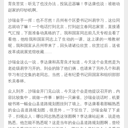
育良苦笑：听见了也没办法，投鼠忌器嘛！李达康也说：谁敢动
赵家的印钞机啊。
沙瑞金手一挥：也不尽然！吕州有个区委书记叫易学习，这位同
志就动了嘛！一个电话打到北京，打到赵立春同志家里，直接通
气汇报，下面准备动真格的了。我和国富同志前几天专程去看了
看他，他给我和国富同志上了生动的一课。这上课的一堆教材
呢，我和国富从吕州带来了，回头请诸位欣赏，欣赏过后，送省
改革成就展览馆收藏……
沙瑞金这么一说，李达康和高育良才知道，今天这个会竟然是为
老处级易学习开的。到会的除了他们俩，也请来了另外几个和易
学习有过交集的老同志。当然，还有纪委书记田国富和组织部部
长吴春林。
众人到齐，沙瑞金开门见山说，今天这个会是他提议召开的，内
容比较集中，就做一件事：解剖一只麻雀。沙瑞金说话时，机要
秘书将一幅金山县道路规划图挂到了墙上。李达康看着那幅熟悉
的金山县道路规划图，很意外，一下怔住了。沙瑞金敲了下桌
子，扫视众人：哪位同志熟悉这张图啊？李达康站起来，说是他
熟悉。他怎能不熟悉呢？这是当年的金山县道路规划图啊，曾经