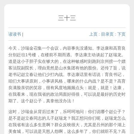
三十三
读读书
|
上页
:
目录页
:
下页
今天，沙瑞金召集一个会议，内容事先没通知。李达康和高育良
分别赶往1号楼，在楼前不期而遇。李达康主动谈起了赵瑞龙。
道是这小子胆子实在够大的，在这种敏感时刻跑到京州捞一个嫖
客法院副院长，理由竟然是山水集团有他的股份。还传了旨，说
老书记赵立春让他们少打内战。李达康话里有话说：育良书记，
咱们大事讲原则，小事讲风格，哪来的什么内战？是不是？高育
良满脸亲切的笑容，很有风度地频频点头：就是，就是！达康，
在我看来，现在我省的政治局面好得很，可以说是最好的历史时
期了。这个赵公子，真拿他没办法！
这时，沙瑞金从背后过来了，乐呵呵地问：你们说哪个赵公子？
是不是赵立春同志的儿子赵瑞龙？我正想问你们呢，赵瑞龙怎么
在我省有这么多生意啊？群众反映很大，尤其是吕州的那个湖上
美食城，可以说是天怒人怨啊，这么多年了，你们就听不见？高