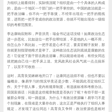
力组织上能看得到，实际情况呢？组织是由一个个具体的人构成
的，是由一个地区一个部门的一把手掌控的。中国的政治就是一
把手政治嘛，你不向一把手靠拢，不经常出现在一把手的视线
里，进而把一把手变成你的政治资源，你就不可能出现在一级组
织的考察范围里。
李达康响应附和，声音洪亮：瑞金书记这话没错！如果政治生态
进一步恶化，比如这位一把手拉帮结派，不是他的人一概不用，
你怎么办？再比如，一把手若是心术不正，要卖官帽子发财，那
你就更别指望他唯才是举了。这种政治生态说到底就是腐败的生
态！它促使下面干部去跑去送嘛，所以能送啥送啥，有些女同志
就把她自己往一把手床上送。党风政风社会风气就一点点搞坏
了，以至不可收拾……
这时，高育良笑眯眯地开口了：达康同志说得不错，但也不要以
偏概全。像易学习的情况毕竟还是少数，不能因此否定组织工
作。关于干部人事，党内有规章制度，有选拔标准和考察办法。
田国富插话：问题是这些规章制度是否执行了呢？有些干部一直
被群众举报，却一路提拔。为什么？有政治资源嘛！易学习不是
个别现象，在我省是大量存在的，这次正是严格执行了组织人事
规定，才发现了这位同志！高育良又争辩：政治资源也是相对