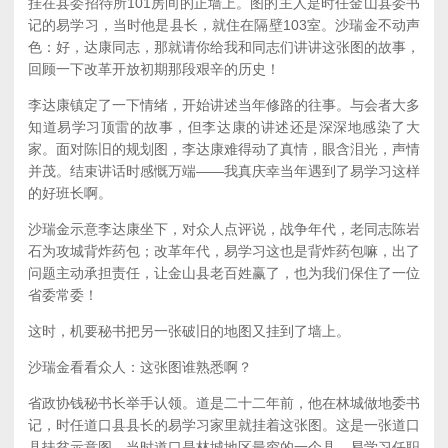
挂在县委招待所101房间的正墙上。图的主人是时任金山县委书
记的易学习，当时他是县长，就住在隔壁103室。沙瑞金不动声
色：好，达康同志，那就请你给我和同志们讲讲这张图的故事，
回顾一下改革开放初期那段艰辛的历史！
李达康镇定了一下情绪，开始讲述当年修路的往事。与会者大多
知道易学习顶雷的故事，但李达康的讲述还是深深地感染了大
家。面对陈旧的规划图，李达康难得动了真情，眼含泪光，声情
并茂。结束讲话时感慨万端——我真庆幸当年遇到了易学习这样
的好班长啊。
沙瑞金示意李达康坐下，对众人点评说，战争年代，老同志陈岩
石为攻城背炸药包；改革年代，易学习这也是背炸药包嘛，出了
问题主动承担责任，让金山县老百姓赢了，也为我们保住了一位
省委常委！
这时，机要秘书把另一张破旧的地图又挂到了墙上。
沙瑞金看看众人：这张图谁熟悉啊？
省政协钱秘书长举手认领。道是二十二年前，他在林城做地委书
记，时任道口县县长的易学习家里就挂着这张图。这是一张道口
县扶贫示意图，当时道口是林城地区最穷的一个县，易学习任职