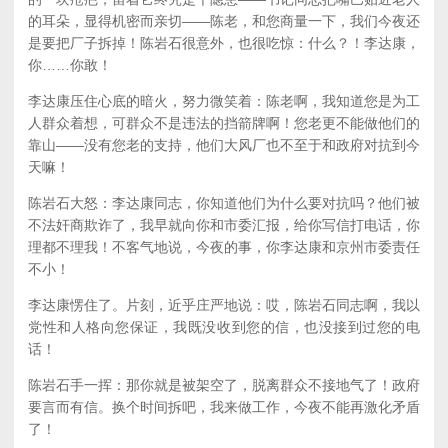
的耳朵，显得机密而亲切——陈老，和您商量一下，我们今夜还
是要把厂子拆掉！陈岩石很意外，也很吃惊：什么？！李达康，
你……你敢！
李达康压住心底的暗火，努力微笑着：陈老啊，我知道您是为工
人群众着想，可群众不是违法的挡箭牌啊！您老更不能做他们的
靠山——没有您老的支持，他们大风厂也不至于和政府对抗到今
天嘛！
陈岩石大怒：李达康同志，你知道他们为什么要对抗吗？他们被
不法奸商欺诈了，我早就向你和市委汇报，给你写信打电话，你
理都不理我！不客气地说，今夜的事，你李达康和京州市委责任
不小！
李达康愣住了。片刻，近乎庄严地说：哎，陈岩石同志啊，我以
党性和人格向您保证，我既没收到您的信，也没接到过您的电
话！
陈岩石手一挥：那你就是被架空了，脱离群众不接地气了！政府
要言而有信。换个时间拆吧，我来做工作，今夜不能再激化矛盾
了！