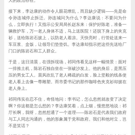
大的政治存在。
接下来，李达康的动作令人眼花缭乱，而且缺少逻辑——先是命
令孙连城停止拆迁。孙连城问为什么？李达康说：不要问为什
么，立即执行！又指示公安局局长赵东来：保护好陈老，准备一
辆救护车，万一老人身体不适，马上送医院！还脱下身上的夹克
衫，送给陈岩石披上，以防老人着凉。天快亮时，行管处送来一
车豆浆、盒饭，让领导们垫垫饥。李达康却指示把这些先送给厂
门口的陈岩石和工人群众。
于是，这日清晨，在强拆现场，祁同伟看见这样一幅情景：面对
一排推土机，陈岩石独自坐在一张破沙发上。他的身后，是黑压
压的男女工人。晨风吹乱了老人稀疏的白发，脸上坚毅的线条使
老人看上去像一尊雕塑。而市委书记的那件咖啡色夹克衫却披在
老人身上。
祁同伟实在忍不住，奇怪地问：李书记，怎么忽然就改变了决定
啊？你这都是怎么想的？李达康笑着，点上烟，慢悠悠地说：祁
厅长啊，我呀，忽然想通了一个道理——陈岩石是代表我们政府
与工人同志沟通的，他的形象属于党和政府。我们和他对立，岂
不是笑话？