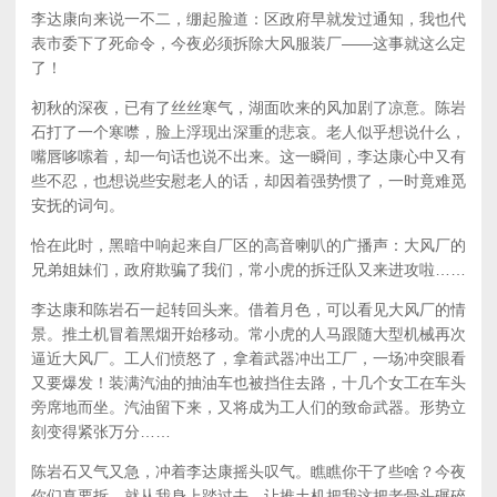
李达康向来说一不二，绷起脸道：区政府早就发过通知，我也代
表市委下了死命令，今夜必须拆除大风服装厂——这事就这么定
了！
初秋的深夜，已有了丝丝寒气，湖面吹来的风加剧了凉意。陈岩
石打了一个寒噤，脸上浮现出深重的悲哀。老人似乎想说什么，
嘴唇哆嗦着，却一句话也说不出来。这一瞬间，李达康心中又有
些不忍，也想说些安慰老人的话，却因着强势惯了，一时竟难觅
安抚的词句。
恰在此时，黑暗中响起来自厂区的高音喇叭的广播声：大风厂的
兄弟姐妹们，政府欺骗了我们，常小虎的拆迁队又来进攻啦……
李达康和陈岩石一起转回头来。借着月色，可以看见大风厂的情
景。推土机冒着黑烟开始移动。常小虎的人马跟随大型机械再次
逼近大风厂。工人们愤怒了，拿着武器冲出工厂，一场冲突眼看
又要爆发！装满汽油的抽油车也被挡住去路，十几个女工在车头
旁席地而坐。汽油留下来，又将成为工人们的致命武器。形势立
刻变得紧张万分……
陈岩石又气又急，冲着李达康摇头叹气。瞧瞧你干了些啥？今夜
你们真要拆，就从我身上踏过去，让推土机把我这把老骨头碾碎