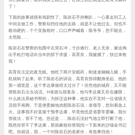
了！
下面的故事就很有戏剧性了。陈岩石手持喇叭，一心要走到工人
中间去做工作，警察却挡住他的去路，就是不让他过去。但也不
敢动硬的，个个笑脸相对，口口声声喊着：陈爷爷，您不能去，
太危险……
陈岩石在警察的包围中左突右冲，寸步难行。老人无奈，被迫掏
出手机打电话向当年的部下求援：高育良，我被捕了，快过来救
我！
高育良注定此夜无眠。他吃了两片安眠药，刚迷迷糊糊入睡，手
机就响了起来。听了陈岩石的诉说，高育良惊得翻身坐起。他的
第一感觉是，这个李达康做得太过分了！但凭他的城府，又不能
替陈岩石出头说话。H省政坛很复杂，他与李达康又存在嫌隙，
什么政法系秘书帮的，为拆迁这种事，他实在不宜对一位省级大
员指手画脚。于是便委婉地劝慰陈岩石说：老领导，您别着急上
火。这事我不好直接干预李达康，毕竟他也是省委常委嘛。我分
管政法，管不了他。您还是……陈岩石没好气地立即打断了他：
既然你管不了李达康，那就麻烦你替我找一下新来的沙瑞金书记
吧。你就说，我，一个叫陈岩石的老家伙，有急事找他！