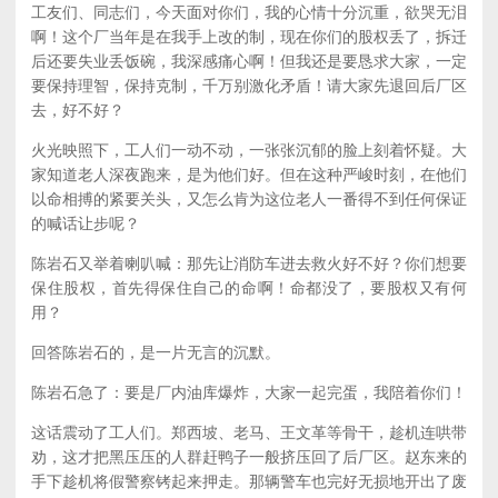
工友们、同志们，今天面对你们，我的心情十分沉重，欲哭无泪
啊！这个厂当年是在我手上改的制，现在你们的股权丢了，拆迁
后还要失业丢饭碗，我深感痛心啊！但我还是要恳求大家，一定
要保持理智，保持克制，千万别激化矛盾！请大家先退回后厂区
去，好不好？
火光映照下，工人们一动不动，一张张沉郁的脸上刻着怀疑。大
家知道老人深夜跑来，是为他们好。但在这种严峻时刻，在他们
以命相搏的紧要关头，又怎么肯为这位老人一番得不到任何保证
的喊话让步呢？
陈岩石又举着喇叭喊：那先让消防车进去救火好不好？你们想要
保住股权，首先得保住自己的命啊！命都没了，要股权又有何
用？
回答陈岩石的，是一片无言的沉默。
陈岩石急了：要是厂内油库爆炸，大家一起完蛋，我陪着你们！
这话震动了工人们。郑西坡、老马、王文革等骨干，趁机连哄带
劝，这才把黑压压的人群赶鸭子一般挤压回了后厂区。赵东来的
手下趁机将假警察铐起来押走。那辆警车也完好无损地开出了废