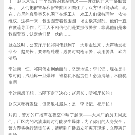
了！赵东来说了一个难解的复杂情况——拆迁队开来一部假警
车，工人们把假警车和假警察团团围住了，双方很可能动武。现
在，市局的真警察又包围了在场工人，劝工人们保持理智，依法
维权。这样一来，包围圈套着包围圈，场面极其混乱。他们一直
在做疏导工作，可工人不相信他们是要抓假警察，非说他们是来
救假警察，认定他们是一伙的……
就在这时，公安厅厅长祁同伟赶到了，大步走过来，大声地发布
命令：赵局长，要果断处理，必要时鸣枪示警，动用警具，武力
清场！
李达康一怔。祁同伟走到他面前，坚定地说：李书记，现在是非
常时刻，汽油库一旦爆炸，谁都负不起责任！必须清场，不能犹
豫啊！
李达康想了想，当即下定了决心：赵局长，听祁厅长的！
赵东来稍有迟疑，但仍敬礼服从：是，李书记、祁厅长！
片刻，警方的广播声在夜空中响了起来——大风厂的员工同志
们，厂区内的汽油库随时可能发生爆炸，为了你们的人身安全，
警方即将执行清场任务，请听到广播后立即离开现场，立即离开
现场……