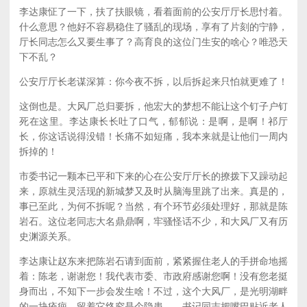
李达康怔了一下，扶了扶眼镜，看着面前的公安厅厅长思忖着。
什么意思？他好不容易稳住了骚乱的现场，享有了片刻的宁静，
厅长同志怎么又要生事了？高育良的这位门生安的啥心？唯恐天
下不乱？
公安厅厅长老谋深算：你今夜不拆，以后拆起来只怕就更难了！
这倒也是。大风厂总归要拆，他宏大的梦想不能让这个钉子户钉
死在这里。李达康长长吐了口气，郁郁说：是啊，是啊！祁厅
长，你这话说得没错！长痛不如短痛，我本来就是让他们一周内
拆掉的！
市委书记一颗本已平和下来的心在公安厅厅长的撩拨下又躁动起
来，原就生灵活现的新城梦又及时从脑海里跳了出来。真是的，
事已至此，为何不拆呢？当然，有个环节必须处理好，那就是陈
岩石。这位老同志大名鼎鼎啊，牢骚怪话不少，和大风厂又有历
史渊源关系。
李达康让赵东来把陈岩石请到面前，紧紧握住老人的手拼命地摇
着：陈老，谢谢您！我代表市委、市政府感谢您啊！没有您老挺
身而出，不知下一步会发生啥！不过，这个大风厂，是光明湖畔
的一块疮疤，留着它终究是个隐患——书记同志把嘴巴贴近老人