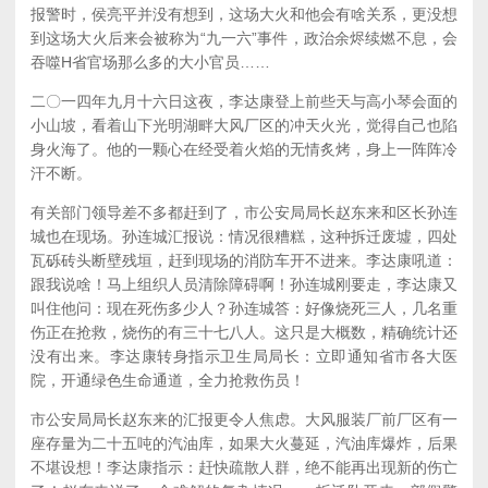
报警时，侯亮平并没有想到，这场大火和他会有啥关系，更没想
到这场大火后来会被称为“九一六”事件，政治余烬续燃不息，会
吞噬H省官场那么多的大小官员……
二〇一四年九月十六日这夜，李达康登上前些天与高小琴会面的
小山坡，看着山下光明湖畔大风厂区的冲天火光，觉得自己也陷
身火海了。他的一颗心在经受着火焰的无情炙烤，身上一阵阵冷
汗不断。
有关部门领导差不多都赶到了，市公安局局长赵东来和区长孙连
城也在现场。孙连城汇报说：情况很糟糕，这种拆迁废墟，四处
瓦砾砖头断壁残垣，赶到现场的消防车开不进来。李达康吼道：
跟我说啥！马上组织人员清除障碍啊！孙连城刚要走，李达康又
叫住他问：现在死伤多少人？孙连城答：好像烧死三人，几名重
伤正在抢救，烧伤的有三十七八人。这只是大概数，精确统计还
没有出来。李达康转身指示卫生局局长：立即通知省市各大医
院，开通绿色生命通道，全力抢救伤员！
市公安局局长赵东来的汇报更令人焦虑。大风服装厂前厂区有一
座存量为二十五吨的汽油库，如果大火蔓延，汽油库爆炸，后果
不堪设想！李达康指示：赶快疏散人群，绝不能再出现新的伤亡