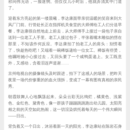
祁同伟无语，一脸迷惘。但仅仅几小时后，他就弄清其中门道
了。
迎着东方亮起的第一缕晨曦，李达康面带亲切温暖的笑容来到大
风厂门前。行管处长正在指挥机关食堂的大师傅给工人们分送早
餐，李达康很自然地走上前去，从大师傅手上接过一袋包子亲自
送到一位老工人手里。老工人接过包子，半张着嘴木雕似的愣在
那里，不知该作何反应。李达康拍了拍老工人的肩头：别愣着
了，快趁热吃吧！又端着一碗稀饭递给一位女工。稀饭有些烫，
他嘱咐她小心接过去，又回头要了一个咸鸭蛋递上。女工既意
外，又感动，含着泪连声道谢……
京州电视台的摄像镜头及时跟进，拍下了这感人的场景，把昨天
夜里一场代价惨重的的血火强拆，变成了一幕有图有真相的亲民
秀。
朝霞鼓舞人心地飘荡起来。朵朵云彩无比绚烂，橘黄色、浅紫
色、金红色、黛青色，像一群孩子蹦蹦跳跳跑出幼儿园。太阳亮
相之前的天空如此热闹，这一切渲染烘托着每天的一个伟大瞬间
——日出。
背负着又一个日出，沐浴着新一天的阳光，李达康站在陈岩石身