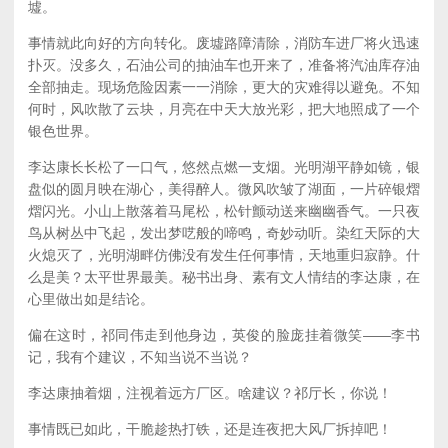
墟。
事情就此向好的方向转化。废墟路障清除，消防车进厂将火迅速
扑灭。没多久，石油公司的抽油车也开来了，准备将汽油库存油
全部抽走。现场危险因素一一消除，更大的灾难得以避免。不知
何时，风吹散了云块，月亮在中天大放光彩，把大地照成了一个
银色世界。
李达康长长松了一口气，悠然点燃一支烟。光明湖平静如镜，银
盘似的圆月映在湖心，美得醉人。微风吹皱了湖面，一片碎银熠
熠闪光。小山上散落着马尾松，松针颤动送来幽幽香气。一只夜
鸟从树丛中飞起，发出梦呓般的啼鸣，奇妙动听。染红天际的大
火熄灭了，光明湖畔仿佛没有发生任何事情，天地重归寂静。什
么是美？太平世界最美。秘书出身、素有文人情结的李达康，在
心里做出如是结论。
偏在这时，祁同伟走到他身边，英俊的脸庞挂着微笑——李书
记，我有个建议，不知当说不当说？
李达康抽着烟，注视着远方厂区。啥建议？祁厅长，你说！
事情既已如此，干脆趁热打铁，还是连夜把大风厂拆掉吧！