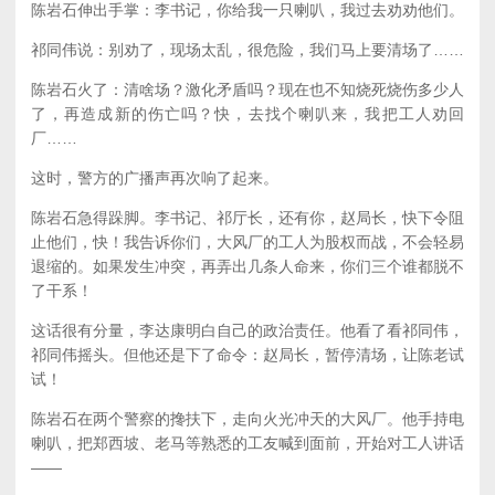
陈岩石伸出手掌：李书记，你给我一只喇叭，我过去劝劝他们。
祁同伟说：别劝了，现场太乱，很危险，我们马上要清场了……
陈岩石火了：清啥场？激化矛盾吗？现在也不知烧死烧伤多少人
了，再造成新的伤亡吗？快，去找个喇叭来，我把工人劝回
厂……
这时，警方的广播声再次响了起来。
陈岩石急得跺脚。李书记、祁厅长，还有你，赵局长，快下令阻
止他们，快！我告诉你们，大风厂的工人为股权而战，不会轻易
退缩的。如果发生冲突，再弄出几条人命来，你们三个谁都脱不
了干系！
这话很有分量，李达康明白自己的政治责任。他看了看祁同伟，
祁同伟摇头。但他还是下了命令：赵局长，暂停清场，让陈老试
试！
陈岩石在两个警察的搀扶下，走向火光冲天的大风厂。他手持电
喇叭，把郑西坡、老马等熟悉的工友喊到面前，开始对工人讲话
——