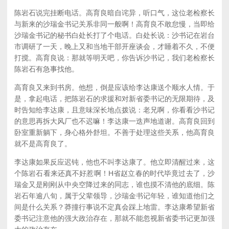
陈岩石说完挂断电话。高育良暗自诧异，听口气，这位老检察长
与新来的沙瑞金书记关系非同一般啊！高育良不敢怠慢，当即给
沙瑞金书记的秘书白处长打了个电话。白处长说：沙书记在岩台
市调研了一天，晚上又和当地干部开座谈会，才睡着不久，不便
打搅。高育良说：那就等明天吧，你告诉沙书记，我们老检察长
陈岩石有急事找他。
高育良又来到书房。他想，倒是应该给李达康送个顺水人情。于
是，拿起电话，把陈岩石的求援和对新省委书记的无限期待，及
时告知给李达康，且意味深长地点拨说：老兄啊，你看看沙书记
的意思再拆大风厂也不迟嘛！李达康一迭声地道谢。高育良回到
卧室重新躺下，身心格外舒坦。不善于处理这些关系，他高育良
就不是高育良了。
李达康如果反应迟钝，他也不叫李达康了。他立即清醒过来，这
个陈岩石看来还真不好惹啊！H省赵立春的时代毕竟过去了，沙
瑞金又是刚刚从中央空降过来的同志，谁也摸不清他的底细。陈
岩石年逾八旬，属于父辈领导，沙瑞金书记年轻，谁知道他们之
间是什么关系？莽撞行事说不定真会踩上地雷。李达康希望新省
委书记注意他的强大政治存在，那就不能忽视新省委书记更加强