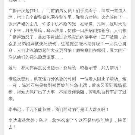
广播声没起作用。厂门前的男女员工们手挽着手，组成一道道人
墙，把十几个假警察包围在警车里，和警方对峙。火光映红了一
张张严峻的面孔，许多手机不断闪光，在录像、拍照。这时天阴
了下来，月黑星暗，乌云浓厚，仿佛一口黑锅倒扣苍穹。人们被
广播声激怒了，益发不肯放过这场灾难的肇事者！工厂被毁，这
么多兄弟姐妹被烧死烧伤，这笔账怎能不清算呢？一旦决心拼
命，人们比汽油燃起的大火更可怕！假警察们在颤抖，豆大的汗
珠从他们的额头脸庞滚落……
这时，祁同伟再度发出指示：赵局长，鸣枪示警，武力清场！
谁也没想到，就在这万分紧急的时刻，一位老人阻止了清场。这
一夜，陈岩石先是接到郑西坡的告急电话，后来又看到现场视
频，得知大风厂出了大事，不顾老伴劝阻，骑电动自行车赶了过
来。
李书记，千万不能莽撞，我们面对的可是工人群众啊！
李达康很意外：陈老，您怎么来了？这不是您待的地儿，快回
去！