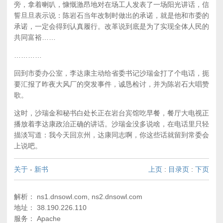
旁，拿着喇叭，慷慨激昂地对在场工人发表了一场阳光讲话，信
誓旦旦表示说：陈岩石当年改制时做出的承诺，就是他和市委的
承诺，一定会得到认真履行。改革说到底是为了实现全体人民的
共同富裕……
…………
回到市委办公室，李达康主动给省委书记沙瑞金打了个电话，扼
要汇报了昨夜大风厂的突发事件，诚恳检讨，并为陈岩石大唱赞
歌。
这时，沙瑞金和秘书白处长正在岩台宾馆吃早餐，餐厅大电视正
播放着李达康政治正确的讲话。沙瑞金没多说啥，在电话里只轻
描淡写道：我今天回京州，达康同志啊，你这些话就留到常委会
上说吧。
关于
-
新书
上页
:
目录页
:
下页
解析： ns1.dnsowl.com, ns2.dnsowl.com
地址： 38.190.226.110
服务： Apache