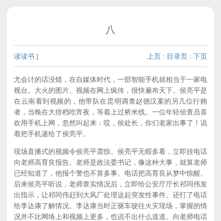
八
读读书
|
上页
:
目录页
:
下页
尤会计的话没错，在自媒体时代，一部智能手机就相当于一家电
视台。大火的图片、视频在网上疯传，很快遍布天下。侯亮平是
在云南看到视频的，他带队在昆明调查赵德汉案的另几位行贿
者，当晚在大排档吃宵夜，等着上过桥米线。一位年轻侦查员喜
欢用手机上网，忽然叫起来：哎，侯处长，你们老家出事了！说
着把手机递给了侯亮平。
现场直播式的视频令侯亮平震惊。侯亮平无暇多看，立即挂电话
向老师高育良报告。老师是政法委书记，像这种大事，就算老师
已经知道了，他报个警也不算多事。电话把高育良从梦中惊醒。
后来侯亮平听说，老师查实情况后，立即给公安厅厅长祁同伟发
出指示，让祁同伟赶到大风厂处理这起突发性事件。还打了电话
给李达康了解情况。李达康当时正驱车驶往火灾现场，掌握的情
况并不比网络上和视频上更多，也说不出什么道道。向老师电话