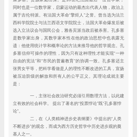
同时也是一位数学家，启蒙运动的最杰出代表人物，政治上
属于吉伦特派。有法国大革命“擎炬人”之誉。曾当选为法兰
西科学院院士与法兰西语文学院院士，法国大革命爆发后被
选入立法议会与国民公会，雅各宾派当政后被杀害。孔多塞
是数学家出身，其数学家本性在他的政治思想中也表露无
遗：他使用统计学和概率论的方法来推导他的哲学观念。孔
多塞信仰可操作的理性，因为只有这种理性才能实现“一种
自由的宪法”和“市民的普遍教育”的协调一致。孔多塞还主
张男女平等，把科学看做是人的理性不断改进的工具，宣扬
被压迫阶级的解放和所有人的公平正义。其理论成就主要
是：
一，主张社会政治研究必须引用数理方法，以此建
立有效的社会科学。 提出了著名的“投票悖论”既“孔多塞悖
论”。
二，在《人类精神进步史表纲要》中提出的“人类
不断进步”的观念，而成为西方历史哲学中历史进步观的奠
基人之一。