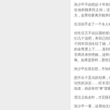
孙少平不由想起十年前
在他和顾养民之间；没
天，金秀却要离开顾养
生活似乎走了一个令人
但生活又不会以圆的形
们几个说吧，养民已经
个同学田润生结了婚，
的金秀爱上了……直到
言两语来拒绝她，这样
唤。如果是那样，那伤
孙少平左思右想，不知
想不出个妥当的结果，
论性的决定……区长雷
知道，他还有些“事”需
雷汉义临走时，才迟疑
孙少平一看，这两份文