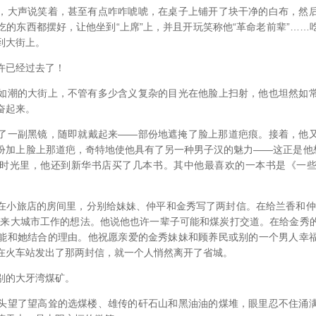
，大声说笑着，甚至有点咋咋唬唬，在桌子上铺开了块干净的白布，然
吃的东西都摆好，让他坐到“上席”上，并且开玩笑称他“革命老前辈”……
到大街上。
许已经过去了！
如潮的大街上，不管有多少含义复杂的目光在他脸上扫射，他也坦然如
奋起来。
了一副黑镜，随即就戴起来——部份地遮掩了脸上那道疤痕。接着，他
扮加上脸上那道疤，奇特地使他具有了另一种男子汉的魅力——这正是他想
时光里，他还到新华书店买了几本书。其中他最喜欢的一本书是《一
在小旅店的房间里，分别给妹妹、仲平和金秀写了两封信。在给兰香和仲
想来大城市工作的想法。他说他也许一辈子可能和煤炭打交道。在给金秀
能和她结合的理由。他祝愿亲爱的金秀妹妹和顾养民或别的一个男人幸
在火车站发出了那两封信，就一个人悄然离开了省城。
别的大牙湾煤矿。
头望了望高耸的选煤楼、雄传的矸石山和黑油油的煤堆，眼里忍不住涌