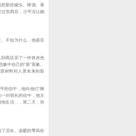
后把那些罐头、啤酒、果
吃过东西后，少平没让她
常。不知为什么，他甚至
又到商店买了一件铁灰色
象中自己的“新”形象。
些原材料对人类未来的影
平的信中，他向他们“阐
的一封很长的信中，他主
福地生活……第二天，孙
满了泪水。温暖的季风吹