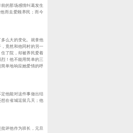
年前的那场感情纠葛发生
离他而去爱顾养民；而今
了多么大的变化。就拿他
子，竟然和他同村的另一
，住了院，却被养民爱着
强烈！他不能用简单的三
能简单地响应她爱情的呼
不定他能对这件事做出结
还想在省城逗留几天；他
是批评他作为班长，元旦