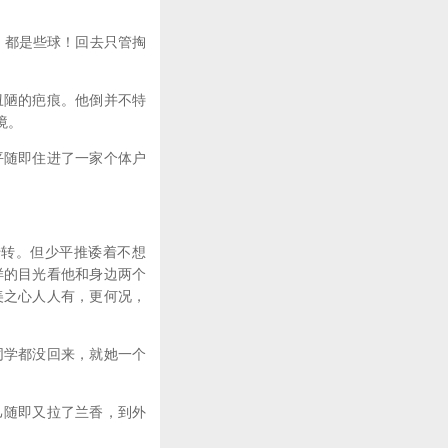
，都是些球！回去只管掏
丑陋的疤痕。他倒并不特
境。
平随即住进了一家个体户
转转。但少平推诿着不想
样的目光看他和身边两个
美之心人人有，更何况，
同学都没回来，就她一个
己随即又拉了兰香，到外