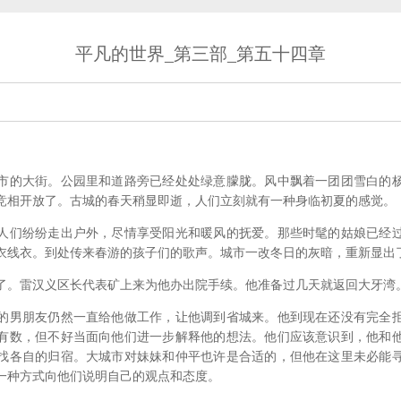
平凡的世界_第三部_第五十四章
市的大街。公园里和道路旁已经处处绿意朦胧。风中飘着一团团雪白的
竞相开放了。古城的春天稍显即逝，人们立刻就有一种身临初夏的感觉。
人们纷纷走出户外，尽情享受阳光和暖风的抚爱。那些时髦的姑娘已经
衣线衣。到处传来春游的孩子们的歌声。城市一改冬日的灰暗，重新显出
了。雷汉义区长代表矿上来为他办出院手续。他准备过几天就返回大牙湾
的男朋友仍然一直给他做工作，让他调到省城来。他到现在还没有完全
有数，但不好当面向他们进一步解释他的想法。他们应该意识到，他和
找各自的归宿。大城市对妹妹和仲平也许是合适的，但他在这里未必能
一种方式向他们说明自己的观点和态度。