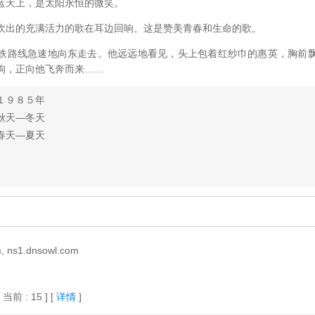
蓝天上，是太阳永恒的微笑。
吹出的充满活力的歌在耳边回响。这是赞美青春和生命的歌。
铁路线急速地向东走去。他远远地看见，头上包着红纱巾的惠英，胸前
狗，正向他飞奔而来……
１９８５年
秋天—冬天
春天—夏天
 ns1.dnsowl.com
[ 当前 : 15 ]
[
详情
]