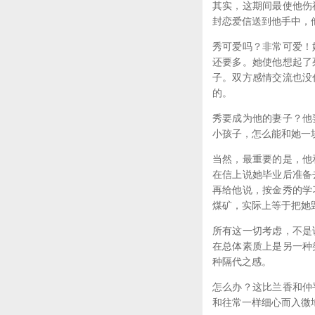
其实，这期间最使他伤
封恋爱信送到他手中，
秀可爱吗？非常可爱！
还要多。她使他想起了
子。双方感情交流也没
的。
秀要成为他的妻子？他
小孩子，怎么能和她一
当然，最重要的是，他
在信上说她毕业后准备
再给他说，按金秀的学
煤矿，实际上等于把她
所有这一切考虑，不是
在总体素质上是另一种
种隔代之感。
怎么办？这比兰香和仲
和往常一样细心而入微