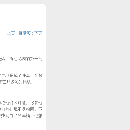
上页
:
目录页
:
下页
杨絮。街心花园的第一批
过早地脱掉了外套，穿起
了它那多彩的风貌。
。
拒绝他们的好意。尽管他
他们的处境不尽相同。不
寻找到自己的幸福。他想