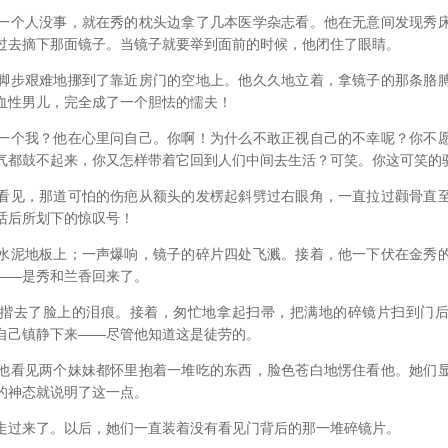
一个人没事，就在秀的枕头边拿了几本医学杂志看。他在无意间发现秀
过去摘下那面镜子。当镜子就要举到面前的时候，他闭住了眼睛。
脚步艰难地挪到了靠近房门的空地上。他久久地立着，拿镜子的那条胳
血性男儿，完全成了一个胆怯的懦夫！
一个我？他在心里问自己。你啊！为什么不敢正视自己的不幸呢？你不
气都鼓不起来，你又怎样带着它回到人们中间去生活？可笑。你这可笑的
看见，那道可怕的伤疤从额头的发楞起斜劈过右眼角，一直拉过颧骨直
话后所划下的惊叹号！
水泥地板上；一声爆响，镜子的碎片四处飞溅。接着，他一下伏在金秀
——是秀和兰香回来了。
揩去了脸上的泪痕。接着，匆忙地拿起扫帚，把满地的碎镜片扫到门
自己镇静下来——尽管他知道这是徒劳的。
他看见两个妹妹都怀里抱着一堆吃的东西，脸色苍白地愣住看他。她们
的神态就说明了这一点。
走过来了。以后，她们一直装着没有看见门背后的那一堆碎镜片。