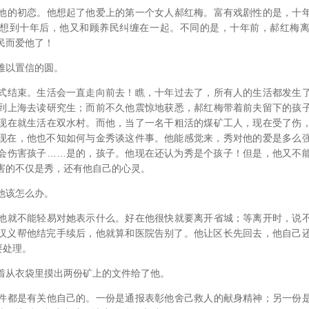
他的初恋。他想起了他爱上的第一个女人郝红梅。富有戏剧性的是，十
想到十年后，他又和顾养民纠缠在一起。不同的是，十年前，郝红梅
民而爱他了！
难以置信的圆。
式结束。生活会一直走向前去！瞧，十年过去了，所有人的生活都发生
到上海去读研究生；而前不久他震惊地获悉，郝红梅带着前夫留下的孩
现在就生活在双水村。而他，当了一名干粗活的煤矿工人，现在受了伤
现在，他也不知如何与金秀谈这件事。他能感觉来，秀对他的爱是多么
会伤害孩子……是的，孩子。他现在还认为秀是个孩子！但是，他又不
害的不仅是秀，还有他自己的心灵。
他该怎么办。
他就不能轻易对她表示什么。好在他很快就要离开省城；等离开时，说
汉义帮他结完手续后，他就算和医院告别了。他让区长先回去，他自己
要处理。
着从衣袋里摸出两份矿上的文件给了他。
件都是有关他自己的。一份是通报表彰他舍己救人的献身精神；另一份