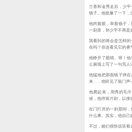
兰香和金秀走后，少平
镜子。他犹豫了一下，
他闭着眼，举着镜子，
一刻里，孙少平不再是
我看到的将会是怎样的
在吗？你连看见它的勇
他睁开了眼睛。呀！他
公厕墙上写了一句骂人
他猛地把那面镜子摔在
来……他听见了敲门声
他爬起来，用秀的毛巾
候，他停留片刻，以便
在门打开的一刹那间，
什么事。其实，他自己
不过，她们很快说笑着