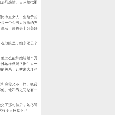
的热烈感情。自从她把那
要比冷血女人一生给予的
会是一个令男人骄傲的妻
妻生活，那将是十分美好
；在他眼里，她永远是个
，他怎么能和她结婚？秀
让她这样做吗？据兰香一
他的关系，让秀来大牙湾
秀和晓霞又不一样。晓霞
解他。他和秀之间总有一
他交了那封信后，她尽管
这样令人感慨不已！