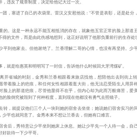
井，违反了规章制度，决定给他记大过一次。
一团，塞进了自己的衣袋里。雷汉义安慰他说：“不管是表彰，还是处分
重的。这是一种永远不能互相抵消的存在，就象他五官正常的脸上那道
不得的文件，而是由此伤感地想到，这正好说明了他那负重前行的生存处
少平到他家去。但他谢绝了。兰香理解二哥的心情，也没有再坚持。少
事，就是给惠英和明明写了一封信，告诉他什么时候回大牙湾煤矿。
离开省城的时刻，金秀和兰香相跟着来旅店找他，想陪他出去到街上
愿带着脸上的疤痕，和任何女性相跟着逛大街，他无法忍受陌生人用异
对脸上的那道疤痕，尽管他显得不在乎，但内心却为此而万般痛苦，爱
他的脸倒究被毁到了何种程度，直到现在他都没有勇气去照镜子。
去转，就提议他们三个人一块到她的宿舍去坐坐；她说她们宿舍实习的
，少平也就同意了。金秀本来不想让兰香去，但她有口难言。
宿舍后，秀特意让少平坐到她床上休息。她让少平先一个人待一会，自
好好款待一下少平哥。