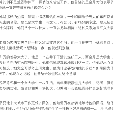
神的倒不是兰香和仲平一再劝他来省城工作。他苦恼的是金秀对他表示
他就一直苦苦思索自己该怎么办？
她是那样的热情，漂亮；情感炽热而丰富，一个瞬间给予男人的东西都
死去的晓霞。她也是大学生，有文化，有知识，有很好的专业。她无疑
什么障碍，他们从小一块长大，一直以兄妹相待；这种关系如果汇入夫
要成为秀的丈夫？他一时又难以转过这个弯。他一直把秀当小妹妹看待
块过夫妻生活呢？想到这一点，他就感到别扭。
和秀的差异太大了。他是一个在井下干活的煤矿工人，而金秀是大学生
去他所在的矿医院当医生。他相信她能真诚地做到这一点。但他能忍心
习情况，她完全可以考上研究生。他为什么要耽搁她的前程？如果因为
毁了。他现在才记起，他曾给金波也说过这个意思。
说没勇气和一个女大学生一块生活。当年田晓霞也是大学生、记者。但
类型的女性。虽然他和秀一块长大，但秀决不会象晓霞那样更深刻地理
平要他来大城市工作更难以回答。他知道秀在热切地等待他的回话。给
地照料他，但他们之间已明显地产生了一种极不好意思的成份……生活是