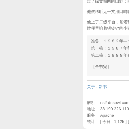
过了绿黄相间的山野；
他依稀听见一支用口哨
他上了二级平台，沿着
脖项里响着铜铃铛的小
准备：１９８２年—
第一稿：１９８７年
第二稿：１９８８年
［全书完］
关于
-
新书
解析： ns2.dnsowl.com,
地址： 38.190.226.110
服务： Apache
统计：
[ 今日 : 1,125 ] 