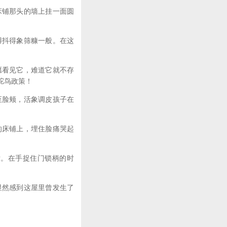
床铺那头的墙上挂一面圆
膊抖得象筛糠一般。在这
愿看见它，难道它就不存
驼鸟政策！
至脸颊，活象调皮孩子在
的床铺上，埋住脸痛哭起
后。在手捉住门锁柄的时
显然感到这屋里曾发生了