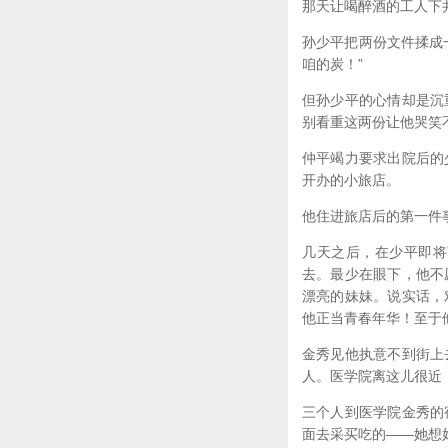
那天让喝醉酒的工人下
孙少平把两份文件揉成
咱的炭！”
但孙少平的心情却是沉
别看重这两份让他哭笑
仲平竭力要求出院后的
开办的小旅店。
他住进旅店后的第一件
几天之后，在少平即将
去。最少在眼下，他不
漂亮的妹妹。说实话，
他正当青春年华！至于
金秀见他执意不到街上
人。医学院离这儿很近
三个人到医学院金秀的
面去采买吃的——她想