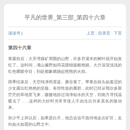
平凡的世界_第三部_第四十六章
读读书
|
上页
:
目录页
:
下页
第四十六章
寒露前后，大牙湾煤矿周围的山野，许多乔灌木的树叶就开始发
红了。这时间，满山遍野如同花团锦簇般艳丽。大片深深浅浅的
红色耀眼夺目；到处都象燃烧起熊熊的火焰。
雨季结束后，天空纯净而湛蓝。糜谷黄了。苹果在枝头如羞涩的
少女露出红艳艳的笑脸。有些性急的雁群，此时已经从鄂尔多斯
茫茫的草地里飞来，嗷嗷地掠过清净如水的天空，到南方寻找温
暖去了……这样的大好时光常常使人不由生出许多莫名的激动
来。
孙少平上井以后，如果是白天，他总会迫不急待地走出矿区，走
向如火如霞的山野之中。