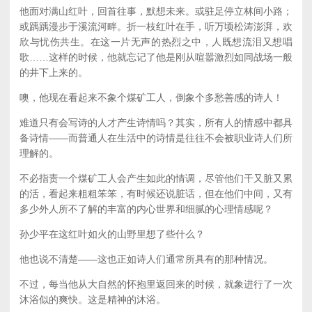
他面对满山红叶，回首往事，默想未来。或驻足停立林间小路；
或踽踽漫步于溪流河畔。折一枝红叶在手，听万顷松涛澎湃，欢
欣与忧伤共生。在这一片无声的热烈之中，人既想流泪又想唱
歌……这样的时候，他就忘记了他是刚从喧嚣激烈如同战场一般
的井下上来的。
噢，他现在看起来不象个煤矿工人，倒象个多愁善感的诗人！
难道只有会写诗的人才产生诗情吗？其实，所有人的情感中都具
备诗情——而普通人在生活中的诗情是往往不会被职业诗人们所
理解的。
不必指责一个煤矿工人会产生如此的情调，尽管他们干又脏又累
的活，看起来粗粗笨笨，有时候还说脏话，但在他们中间，又有
多少外人所不了解的丰富的内心世界和细腻的心理情感呢？
孙少平在这红叶如火的山野里想了些什么？
他也说不清楚——这也正如诗人们通常所具有的那种情况。
不过，每当他从大自然的怀抱里返回来的时候，就象进行了一次
沐浴似的爽快。这是精神的沐浴。