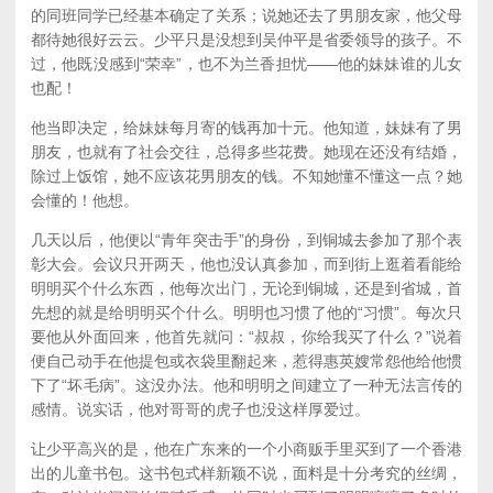
的同班同学已经基本确定了关系；说她还去了男朋友家，他父母
都待她很好云云。少平只是没想到吴仲平是省委领导的孩子。不
过，他既没感到“荣幸”，也不为兰香担忧——他的妹妹谁的儿女
也配！
他当即决定，给妹妹每月寄的钱再加十元。他知道，妹妹有了男
朋友，也就有了社会交往，总得多些花费。她现在还没有结婚，
除过上饭馆，她不应该花男朋友的钱。不知她懂不懂这一点？她
会懂的！他想。
几天以后，他便以“青年突击手”的身份，到铜城去参加了那个表
彰大会。会议只开两天，他也没认真参加，而到街上逛着看能给
明明买个什么东西，他每次出门，无论到铜城，还是到省城，首
先想的就是给明明买个什么。明明也习惯了他的“习惯”。每次只
要他从外面回来，他首先就问：“叔叔，你给我买了什么？”说着
便自己动手在他提包或衣袋里翻起来，惹得惠英嫂常怨他给他惯
下了“坏毛病”。这没办法。他和明明之间建立了一种无法言传的
感情。说实话，他对哥哥的虎子也没这样厚爱过。
让少平高兴的是，他在广东来的一个小商贩手里买到了一个香港
出的儿童书包。这书包式样新颖不说，面料是十分考究的丝绸，