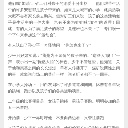
他们喊“加油”。矿工们对孩子的溺爱十分出格——他们艰苦生活
中的许多安慰都是孩子带来的。如果是大城市的小学，此类活动
大概不会有家长前去助兴。但对矿工们来说，孩子的这类活动似
乎是生活中的一件大事，岂有不来为娃娃喊“加油”的道理！因
此，有的人为了满足孩子的愿望，竟连班也不去上了，专门误一
个下午来参加这个“运动会”。
有人认出了孙少平，奇怪地问：“你怎也来了？”
少平只好如实说：“我是为王师傅的孩子来的。”这些人“噢！”一
声，表示出一副“恍然大悟”的神色。少平不管这些，他知道，关
于他和惠英之间的长长短短，早有人传播开了，煤矿说两性之间
的事，就象说市场上的菜价一样，说者听者都不当一回事。
在小学大操场上，用白灰划出了许多道道和圈圈。比赛有各年级
的跳绳、跑步以及孩子们的各类运动项目。
二年级的比赛项目是：女孩子跳绳，男孩子赛跑。明明参加的是
五十米赛跑。
开始前，少平一再叮咛他：不要向两边看，只管往前跑！
当孩子们在起点上各就各位后，他们的家长也分别集中到了跑道