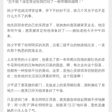
“怎不能？澡堂里还给我巴结了一根带嘴纸烟哩！”
孙少平也就没理管这事。井下不好好干活，挨几个耳光子也不是
什么大不了的事。
他先回宿舍把自己的东西放下，就匆匆向惠英嫂家里走去。他没
有吃午饭；惠英嫂肯定给他准备好了——她知道他今天中午回
来。
孙少平带了给明明买的东西，沿着二级平台的铁路线往东，一直
向那个熟悉的院落走去。
上水管旁的小土坡时，他看见了那一串串爬出院墙的紫红色的牵
牛花和结籽的沉甸甸的向日葵的圆盘。啊，每次走向这个院落，
他都有一种按捺不住的激动。这里，是他心灵获得亲切抚慰的所
在；也有他对生活深沉厚重的寄托。这个院落啊！
少平进了惠英嫂的家门，见饭桌上的菜用碗扣着，酒杯搁在了老
地方——惠英已经为他准备好了午饭。
只是进得门来，看见明明正哭着，惠英嫂急得捺起围裙不停地擦
手；而“小黑子”蹲在明明旁边，朝惠英“汪汪”地叫着，显然是嫌
她惹小主人生了气。