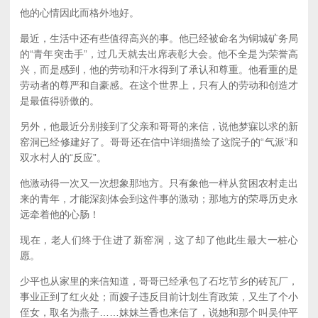
他的心情因此而格外地好。
最近，生活中还有些值得高兴的事。他已经被命名为铜城矿务局
的“青年突击手”，过几天就去出席表彰大会。他不全是为荣誉高
兴，而是感到，他的劳动和汗水得到了承认和尊重。他看重的是
劳动者的尊严和自豪感。在这个世界上，只有人的劳动和创造才
是最值得骄傲的。
另外，他最近分别接到了父亲和哥哥的来信，说他梦寐以求的新
窑洞已经修建好了。哥哥还在信中详细描绘了这院子的“气派”和
双水村人的“反应”。
他激动得一次又一次想象那地方。只有象他一样从贫困农村走出
来的青年，才能深刻体会到这件事的激动；那地方的荣辱历史永
远牵着他的心肠！
现在，老人们终于住进了新窑洞，这了却了他此生最大一桩心
愿。
少平也从家里的来信知道，哥哥已经承包了石圪节乡的砖瓦厂，
事业正到了红火处；而嫂子违反目前计划生育政策，又生了个小
侄女，取名为燕子……妹妹兰香也来信了，说她和那个叫吴仲平