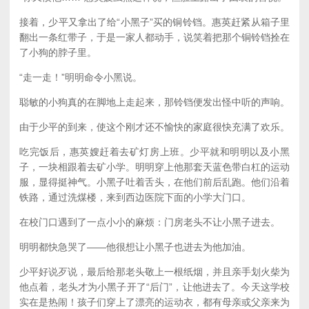
接着，少平又拿出了给“小黑子”买的铜铃铛。惠英赶紧从箱子里
翻出一条红带子，于是一家人都动手，说笑着把那个铜铃铛拴在
了小狗的脖子里。
“走一走！”明明命令小黑说。
聪敏的小狗真的在脚地上走起来，那铃铛便发出怪中听的声响。
由于少平的到来，使这个刚才还不愉快的家庭很快充满了欢乐。
吃完饭后，惠英嫂赶着去矿灯房上班。少平就和明明以及小黑
子，一块相跟着去矿小学。明明穿上他那套天蓝色带白杠的运动
服，显得挺神气。小黑子吐着舌头，在他们前后乱跑。他们沿着
铁路，通过洗煤楼，来到西边医院下面的小学大门口。
在校门口遇到了一点小小的麻烦：门房老头不让小黑子进去。
明明都快急哭了——他很想让小黑子也进去为他加油。
少平好说歹说，最后给那老头敬上一根纸烟，并且亲手划火柴为
他点着，老头才为小黑子开了“后门”，让他进去了。今天这学校
实在是热闹！孩子们穿上了漂亮的运动衣，都有母亲或父亲来为