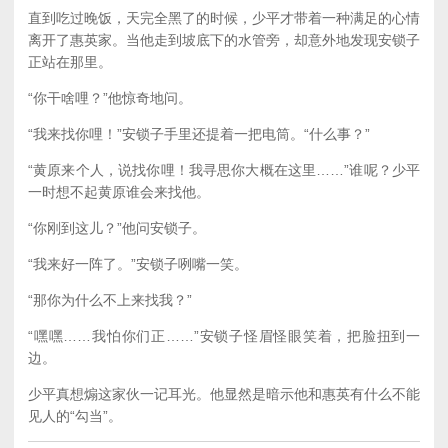
直到吃过晚饭，天完全黑了的时候，少平才带着一种满足的心情
离开了惠英家。当他走到坡底下的水管旁，却意外地发现安锁子
正站在那里。
“你干啥哩？”他惊奇地问。
“我来找你哩！”安锁子手里还提着一把电筒。“什么事？”
“黄原来个人，说找你哩！我寻思你大概在这里……”谁呢？少平
一时想不起黄原谁会来找他。
“你刚到这儿？”他问安锁子。
“我来好一阵了。”安锁子咧嘴一笑。
“那你为什么不上来找我？”
“嘿嘿……我怕你们正……”安锁子怪眉怪眼笑着，把脸扭到一
边。
少平真想煽这家伙一记耳光。他显然是暗示他和惠英有什么不能
见人的“勾当”。