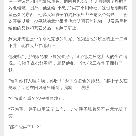
有一种波光闪闪的细腻质感。他同时也买到了明明嚷嚷了多时的
彩色铅笔。另外，他还给“小黑子”买了个铜铃铛。这也是明明盼
望已久的东西；他说人家孩子的狗脖项里都拴这么个铃铛……会
议开完以后，少平就满意地带着他给明明买的礼物，以及局里奖
给他的奖状和其它奖品，回到了矿上。
到大牙湾正是中午刚吃完饭的时光。他知道他的班是晚上十二点
下井，现在人都在地面上。
他先找到他的师兄兼下属安锁子，问了他走后这几天的生产情
况。安锁子说都好看哩，就是他把一个协议工在掌子面打了一
顿。
“谁叫你打人哩？唉，你呀！”少平抱怨他的师兄。“那小子头茬
炮放了，还在回风巷里睡觉，我就……嘿嘿……”
“打得重不重？”少平着急地问。
“不怎重。鼻子口里流了点血……”安锁子龇着牙不在意地笑了
笑。
“能不能再下井？”