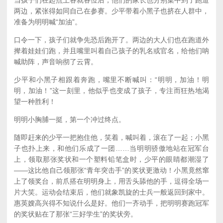
两边，紧张得如同自己在参赛。少平带着小黑子也挤在人群中，
准备为明明喊“加油”。
口令一下，孩子们就争先恐后跑开了。两边的大人们也在跑道外
撵着娃娃们跑，并且嘴里叫着自己孩子的乳名或官名，给他们呐
喊助阵，声音响彻了云霄。
少平和小黑子相跟着奔跑，嘴里不断喊叫：“明明，加油！明
明，加油！”这一刻里，他似乎也变成了孩子，专注而狂热地渴
望一种胜利！
明明小胸脯一挺，第一个冲过终点。
随即赶来的少平一把抱住他，笑着，喊叫着，滚在了一起；小黑
子也扑上来，和他们乐成了一团……当明明骄傲地站在冠军台
上，领取那张奖状和一个塑料铅笔盒时，少平的眼睛都潮湿了
——这比他自己领那张“青年突击手”的奖状更激动！小黑竟然窜
上了领奖台，前爪搭在明明身上，用舌头舔他的手，逗得全场一
片大笑。运动会结束后，他们就象凯旋的士兵一般返回到家中。
惠英嫂高兴得不知说什么是好。他们一齐动手，把明明赛跑冠军
的奖状贴在了那张“三好学生”的奖状旁。