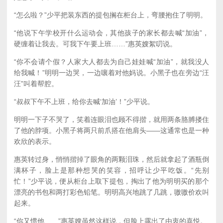
“怎么啦？”少平把装东西的提包搁在柜台上，弯腰抱住了明明。
“他说下午学校开什么运动会，其他孩子的家长都去喊“加油”，
硬缠着让我去。可我下午要上班……”惠英嫂絮叨说。
“你不会请个假？人家大人都去为自己娃娃喊“加油”，就我没人
给我喊！”明明一边哭，一边嚷着对他妈说。小黑子也在旁边“汪
汪”叫着帮腔。
“叔叔下午不上班，给你去喊‘加油’！”少平说。
明明一下子不哭了，笑着连眼泪也顾不得揩，就用两条胳膊搂住
了他的脖项。小黑子将两只前爪搭在他肩头——这通常也是一种
欢欣的表示。
惠英转过身，悄悄揩掉了眼角的两颗泪珠，然后就拿起了酒瓶倒
满杯子，脸上是那种想哭的笑容，招呼让少平吃饭。“先别
忙！”少平说，便从柜台上取下提包，掏出了他为明明买的那个
漂亮的书包和两打彩色铅笔。明明高兴地跳了几跳，嗷嗷价欢叫
起来。
“你又惯他……”惠英嫂虽然这样说，但脸上露出了由衷的喜悦。