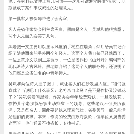
笔，在材料或文件上写几句话——这几句话通常叫做“指示”，立
刻就成了某件事权威性的处理意见。
第一批客人被保姆带进了会客室。
客人是省作家协会副主席黑白。黑白是名人，吴斌和他很熟悉，
两个人见面先耍笑了几句。
黑老把一支主要用以显示风度的手杖立在墙角，然后给吴书记介
绍了随他而来的另外两个年轻人。这两个人我们都已经熟悉了，
一位是黄原文联副主席贾冰，一位是省作协《山丹丹》编辑部的
现代派诗人古风铃。黑老除介绍了这两个人的职务外，还说明了
他们都是全省知名的中青年诗人。
吴斌和两位诗人握了握手，就让客人们在沙发里入座。“咱们就
直截了当说吧！什么事又让老将亲自出马？是不是作协又没钱花
了？”吴斌笑着问黑老。作家协会年年经费紧缺，一旦没钱花，
作协几个老汉就纷纷出动找省上的领导。这些老汉不但资历很
深，又是些名人，因此要起钱来理直气壮，省委领导一般只能满
足他们的要求。本来，作协的经费由政府拨款，但单位又属省委
这面管；他们通常不找省长，专找书记。
黑老仰头哈哈一笑，说：“吴书记有眼力！不过，这次倒不是为