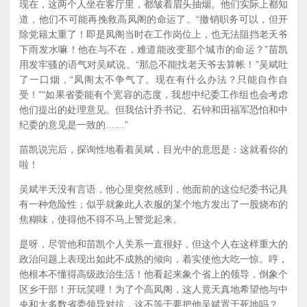
现在，这两个人坐在客厅里，都皱着眉头抽烟。他们实际上都知
道，他们不可能再挽救高凤阁的命运了。“撤销职务可以，但开
除党籍太重了！即是凤阁当时在工作岗位上，也无法阻挡老天爷
下雨发水嘛！他在与不在，难道能改变那个城市的命运？”苗凯
用发牢骚的语气对吴斌说。“那总不能找老天爷去算帐！”吴斌吐
了一口烟，“凤阁太不争气了。现在有什么办法？只能自作自
受！”“如果省委能有个宽容的态度，我想中纪委工作组也会考虑
他们提出的处理意见。但我估计乔书记、石钟和田福军恐怕和中
纪委的意见是一致的……”
苗凯说完后，探询性地看着吴斌，目光中的意思是：这就看你的
啦！
吴斌半天没有言语，他心里突然感到，他面前的这位纪委书记具
有一种危险性；似乎就象此人衣服的某个地方发出了一股烧布的
焦糊味，使得他不得不马上警觉起来。
是呀，尽管他和苗凯个人关系一直很好，但这个人在这样重大的
政治问题上表现出如此不成熟的倾向，着实使他大吃一惊。哼，
他根本不懂得高级政治生活！他看起来象个省上的领导，倒象个
区乡干部！开玩笑哩！为了个高凤阁，这人竟天真地希望他与中
央和大多数省委领导对抗，这不等于要把他吴斌置于死地吗？