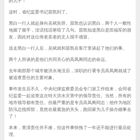
的儿子！”
这时，省纪监委书记苗凯到了。
黑白一行人就起身向吴斌告辞。苗凯也认识黑白，两个人一般性
地握了握手，没话找话寒喧了几句。苗凯知道黑白是田福军的朋
友，因此对这位倚老卖老的文人很不感冒。
送走黑白一行人后，吴斌就和苗凯在客厅里谈起了他们的事。
两个人所谈的是他们共同关心的高凤阁同志的命运。
去年南部那个城市被洪水淹没后，渎职的行署专员高凤阁就成了
被追查责任的主要对象。
事件发生后不久，中央纪律监察委员会专门派工作组来，会同省
纪监委一起追查这次特大洪水灾害中的领导责任。当然，所有的
地市领导都有责任。但最严重的是专员高凤阁同志；他作为地区
防汛总指挥部，竟然在最紧急的关头，跑回家为儿子操办婚事去
了！
本来，查清责任并不难，但这件事快拖了一年还不能进行最后处
理。