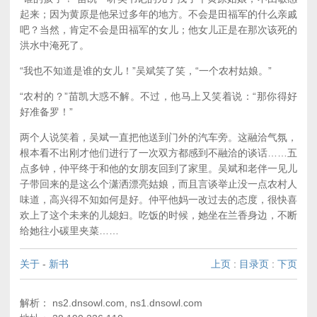
起来；因为黄原是他呆过多年的地方。不会是田福军的什么亲戚
吧？当然，肯定不会是田福军的女儿；他女儿正是在那次该死的
洪水中淹死了。
“我也不知道是谁的女儿！”吴斌笑了笑，“一个农村姑娘。”
“农村的？”苗凯大惑不解。不过，他马上又笑着说：“那你得好
好准备罗！”
两个人说笑着，吴斌一直把他送到门外的汽车旁。这融洽气氛，
根本看不出刚才他们进行了一次双方都感到不融洽的谈话……五
点多钟，仲平终于和他的女朋友回到了家里。吴斌和老伴一见儿
子带回来的是这么个潇洒漂亮姑娘，而且言谈举止没一点农村人
味道，高兴得不知如何是好。仲平他妈一改过去的态度，很快喜
欢上了这个未来的儿媳妇。吃饭的时候，她坐在兰香身边，不断
给她往小碳里夹菜……
关于
-
新书
上页
:
目录页
:
下页
解析： ns2.dnsowl.com, ns1.dnsowl.com