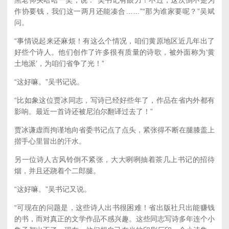
作协要钱，我们这一两月还能凑合……”“那为谁家要呢？”吴斌
问。
“事情说起来还麻烦！有这么个情况，咱们黄原地区近几年出了
好些个诗人。他们创作了许多很有质量的诗歌，被外面称为‘黄
土地派’，为咱们省争了光！”
“这好嘛。”吴书记说。
“比如象这位贾冰同志，写诗已经好些年了，作品在省内外都有
影响。最近一首诗还被尼泊尔翻译过去了！”
贾冰谦虚而拘谨地向省委书记点了点头，紧张得不断在腿膝盖上
揩手心里冒出的汗水。
另一位诗人古风铃倒不紧张，大大咧咧抽着茶几上书记的招待
烟，并且还跷着个二郎腿。
“这好嘛。”吴书记又说。
“可现在的问题是，这些诗人出书很困难！省出版社只出能赚钱
的书，而对真正的文学作品不感兴趣。这些同志写诗多年连个小