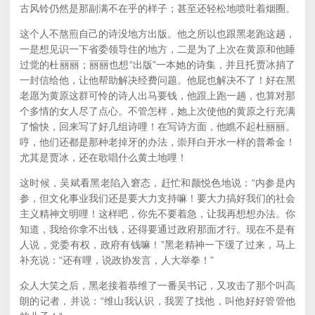
古风铃仍然是那副满不在乎的样子；甚至还轻松地喷吐着烟圈。
这个人不熬煎自己的诗没地方出版。他之所以也跟黑老跑这趟，
一是想见识一下省委领导住的地方，二是为了上次在黄原和他睡
过觉的杜丽丽；丽丽也想“出版”一本她的诗集，并且托贾冰捎了
一封信给他，让他帮助解决经费问题。他屁也解决不了！好在黑
老愿为黄原这群可怜的诗人出马要钱，他跟上跑一趟，也算对那
个多情的女人尽了点心。不管怎样，她上次使他的黄原之行充满
了愉快，回来写了好几组诗哩！在写诗方面，他瞧不起杜丽丽。
哼，他们还都是那种老掉牙的办法，崇拜白开水一样的普希金！
尤其是贾冰，还在歌唱什么黄土地哩！
这时候，吴斌看黑老陷入窘态，赶忙和颜悦色地说：“内参是内
参，但文化事业我们还是要大力支持嘛！要大力搞好我们的社会
主义精神文明哩！这样吧，你先不要着急，让我再想想办法。你
知道，我给你拿不出钱，还得要通过政府那面才行。现在不是有
人说，党委有权，政府有钱嘛！”黑老精神一下缓了过来，马上
补充说：“还有哩，说政协发言，人大举拳！”
众人大笑之后，黑老接着恭维了一番吴书记，又攻击了那个叫高
朗的记者，并说：“维山我认识，我罢了找他，叫他好好管管他