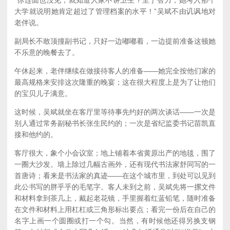
大学就说明她肯定超过了管理档案的水平！”吴斌不由讥讽地对
老伴说。
副局长不敢顶撞副书记，只好一边嘟嘟着，一边提前准备这顿她
不乐意的晚餐去了。
午休起来，老伴继续在做接待客人的准备——她完全按他们家的
最高规格来安排这次隆重的晚宴；这在很大程度上是为了让他们
的宝贝儿子满意。
这时候，吴斌就坐在客厅里等待事先约好的两次谈话——一次是
别人通过常务副秘书长张生民约的；一次是省纪监委书记苗凯直
接和他约的。
客厅很大，象个小会议室；地上铺着本省黄原出产的地毯，围了
一圈大沙发。墙上除过几幅古画外，还有现代书法家舒同写的一
首唐诗；看来是书法家的真迹——在这个城市里，到处可以见到
此公书写的胖乎乎的毛笔字。客人未到之前，吴斌先将一摞文件
和材料拿到茶几上，戴起老花镜，手里握着红蓝铅笔，随时准备
在文件和材料上用杠杠或三角形标出要点；看完一份后在自己的
名字上画一个圆圈或打一个勾。当然，有时候他还得另换支钢