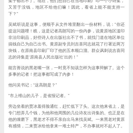
集子都出不了。现在，他们想自己在当地印刷厂印一个小诗集，
又苦于没钱，地区不给他们嘛！因此，看省上能不能支持一
下？”
吴斌听说是这事，便顺手从文件堆里翻出一份材料，说：“你还
提这问题哩！瞧，这是记者高朗写的一份内参，说黄原地区滥印
非法印刷品，好些诗人在出版社出不了书，就找门道在地区单位
搞钱自己为自己出书。黄原副专员刘吉喜同志就花了行署近两万
块钱，在原南县印刷厂印了他的五本顺口溜。群众讽刺说吉喜同
志的诗集是‘原南县人民出版社’出的！”
能言善说的黑老嘴一张，一时竟不知该怎样为这事辩解了。这个
多事的记者！把这事都写成了内参！
他问吴书记：“这高朗是？”
“市上维山的儿子，是省报记者。”
旁边坐着的贾冰羞得脸通红，赶忙低下了头。这次他来省上，是
专门想弄几个钱，为他和他周围的几位诗友出诗集的。也正是在
他的缠磨下，黑老才不得不亲自出马来找吴斌。一来黑老对黄原
有感情，二来贾冰给他拿来一堆土特产，不办事就对不起人了。