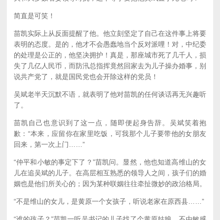
简直是可笑！
苗凯实际上从反面提醒了他。他立刻坚定了自己在这件事上将要
表明的态度。是的，他才不会愚蠢地当个反对派哩！对，中纪委
的处理是公正的，他坚决拥护！真是，那座城市死了几千人，损
失了几亿人民币，而防汛总指挥竟然回家去为儿子操办婚事，别
说共产党了，就是国民党也会开除这样的党员！
吴斌老半天沉默不语，就表明了他对苗凯的任何谈话再无兴趣听
了。
苗凯自己也意识到了这一点，随即便起身告辞。吴斌笑着抱
歉：“本来，应留你在家里吃饭，可我那个儿子要带他的女朋友
回来，第一次上门……”
“仲平和小敏的事定下了？”苗凯问。显然，他也知道高维山的女
儿在追吴斌的儿子。在高层相互熟悉的领导人之间，孩子们的婚
姻也是他们所关心的；因为某种联姻往往牵扯微妙的政治格局。
“不是维山的女儿，是黄原一个女孩子，听说老家在原西县……”
“谁的孩子？”苗凯一听吴书记的儿子找了个黄原姑娘，不由敏感