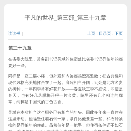
平凡的世界_第三部_第三十九章
读读书
|
上页
:
目录页
:
下页
第三十九章
在省委大院里，常务副书记吴斌的住宿处比省委书记乔伯年的都
要好一些。
同样是一座二层小楼，但外观和内饰都很漂亮雅致；把古典性和
现代风格完美地揉合在了一起。庭院相当开阔，到处是北方名贵
的树种，一年四季常有鲜花开放——春夏秋三季不必说，即便是
冬天，也有好几丛腊梅开得一片金黄。院里还有几个相连的廊
亭，纯粹是中国式的古色古香。
吴斌在本省担当这个职务已有相当的年头。因此多年来一直住在
这里未动。他隔壁住着石钟一家，条件比他要差一些。和石钟紧
挨的是乔伯年的住处。虽然伯年是一把手，但住宿条件还不如石