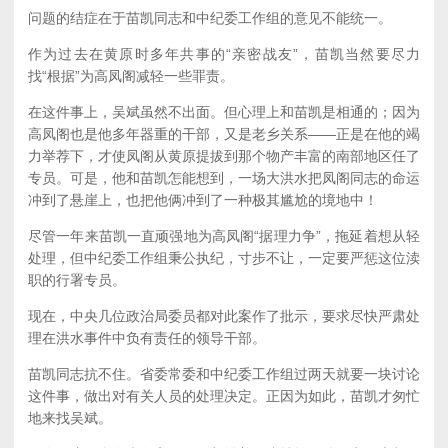
问题的结症在于苗凯同志和中纪委工作组的意见不能统一。
作为过去在黄原时多年共事的“亲密战友”，苗凯当然要尽力
找“根据”为高凤阁减轻一些罪责。
在这件事上，吴斌虽然不出面。但心理上和苗凯是相通的；因为
高凤阁也是他多年器重的干部，又是老乡关系——正是在他的竭
力举荐下，才使凤阁从黄原提拔到那个物产丰富的南部地区任了
专员。可是，他和苗凯怎能想到，一场大洪水把凤阁同志的命运
冲到了悬崖上，也把他俩冲到了一种极其尴尬的境地中！
尽管一年来苗凯一直顽强地为高凤阁“据理力争”，拖延着想从轻
处理，但中纪委工作组秉公执纪，寸步不让，一定要严惩这位渎
职的行署专员。
现在，中央几位政治局委员都对此案作了批示，要求尽快严肃处
理在洪水事件中负有责任的领导干部。
苗凯同志抗不住。省委常委和中纪委工作组过两天就要一块讨论
这件事，做出对有关人员的处理决定。正因为如此，苗凯才匆忙
地来找吴斌。