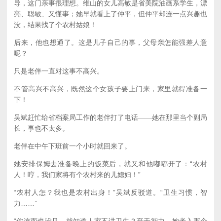
导，这门亲事很理想。维山的女儿高敏是省美院油画系学生，漂
亮、聪敏、又懂事；她早就看上了仲平，但仲平却连一点兴趣也
没，结果找了个农村姑娘！
后来，他也想通了。这是儿子自己的事，父母亲怎能强差人意
呢？
只是老伴一直对这事不高兴。
不管高兴不高兴，既然这个女孩子要上门来，家里就得准备一
下！
吴斌赶忙给省档案局工作的老伴打了电话——她在那里当个副局
长，事也不太多。
老伴在中午下班前一个小时就回来了。
她安排保姆去准备晚上的饭菜后，就又和他嘟嘟开了：“农村
人！哼，我们家将有个农村来的儿媳妇！”
“农村人怎？我也是农村出身！”吴斌反驳道。“卫生习惯，智
力……”
“你连面也没见，就知道人家不讲卫生？至于智力，她考入那个