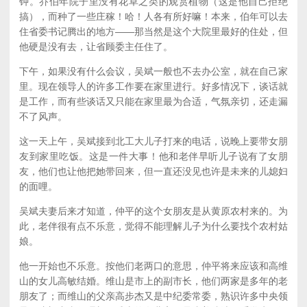
钟。乔伯年院子里没有花草之类的观赏植物（这是他自己拒绝
搞），而种了一些庄稼！哈！人各有所好嘛！本来，伯年可以去
住省委书记腾出的地方——那当然是这个大院里最好的住处，但
他硬是没有去，让省顾委主任住了。
下午，如果没有什么会议，吴斌一般也不去办公室，就在自己家
里。现在领导人的许多工作要在家里进行。好多情况下，谈话就
是工作，而有些谈话又只能在家里最为合适，气氛亲切，还走漏
不了风声。
这一天上午，吴斌接到北工大儿子打来的电话，说晚上要带女朋
友到家里吃饭。这是一件大事！他和老伴早听儿子说有了女朋
友，他们也让他把她带回来，但一直还没见也许是未来的儿媳妇
的面哩。
吴斌夫妻后来才知道，仲平的这个女朋友是从黄原农村来的。为
此，老伴很有点不乐意，觉得不能理解儿子为什么要找个农村姑
娘。
他一开始也不乐意。按他们老两口的意思，仲平将来应该和高维
山的女儿高敏结婚。维山是市上的副市长，他们两家是多年的老
朋友了；而维山的父亲高步杰又是中纪委常委，熟识许多中央领