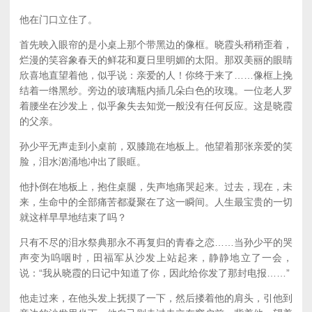
他在门口立住了。
首先映入眼帘的是小桌上那个带黑边的像框。晓霞头稍稍歪着，
烂漫的笑容象春天的鲜花和夏日里明媚的太阳。那双美丽的眼睛
欣喜地直望着他，似乎说：亲爱的人！你终于来了……像框上挽
结着一绺黑纱。旁边的玻璃瓶内插几朵白色的玫瑰。一位老人罗
着腰坐在沙发上，似乎象失去知觉一般没有任何反应。这是晓霞
的父亲。
孙少平无声走到小桌前，双膝跪在地板上。他望着那张亲爱的笑
脸，泪水汹涌地冲出了眼眶。
他扑倒在地板上，抱住桌腿，失声地痛哭起来。过去，现在，未
来，生命中的全部痛苦都凝聚在了这一瞬间。人生最宝贵的一切
就这样早早地结束了吗？
只有不尽的泪水祭典那永不再复归的青春之恋……当孙少平的哭
声变为呜咽时，田福军从沙发上站起来，静静地立了一会，
说：“我从晓霞的日记中知道了你，因此给你发了那封电报……”
他走过来，在他头发上抚摸了一下，然后搂着他的肩头，引他到