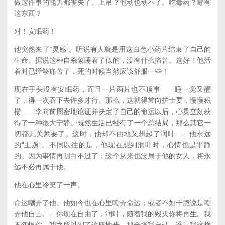
做这件事的能力都丧失了。上吊？他动也动不了。吃毒药？哪有
这东西？
对！安眠药！
他突然来了“灵感”。听说有人就是用这白色小药片结束了自己的
生命。据说这种自杀象睡着了似的，没有什么痛苦。这好！他活
着时已经够痛苦了，死的时候当然应该舒服一些！
现在手头没有安眠药，而且一片两片也不顶事——睡一觉又醒
了，得一次吞下去许多才行。那么，这就得常向护士要，慢慢积
攒……李向前周密地论证并决定了自己的命运以后，心灵立刻获
得了一种很大宁静。既然生活已经有了一个总结局，那么其它一
切都无关紧要了。这时，他却不由地又想起了润叶……他永远
的“主题”。不同以往的是，他现在想到润叶时，心情也是平静
的。因为事情再明白不过了：这个从来也没属于他的女人，将永
远不必再属于他。
他在心里冷笑了一声。
命运嘲弄了他。他如今也在心里嘲弄命运；或者不如干脆说是嘲
弄他自己……你现在自由了，润叶，随着我的毁灭你将再生。我
不怨恨你。我之所以到了这般地步，那全怪我自己。谁让我这样