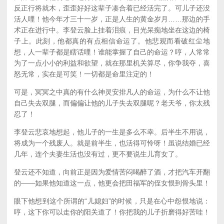
反正行将就木，歪歪好好这辈子凑合着已经活完了。可儿子还没
活人哩！他今年才三十一岁，正是人生的黄金岁月……那边的手
术正在进行中。李登云脸上挂着泪痕，目光呆痴地坐在这边的椅
子上。此刻，他都真的有点相信命运了。他悲观而看破红尘地
想，人一辈子都是瞎话哩！谁能掌握了自己的命运？哼，人常常
为了一点小小的利益和欲望，就在那里机关算尽，你争我夺，喜
怒无常，实在是可笑！一切都是命里注定的！
可是，冥冥之中真的有什么神灵安排凡人的命运，为什么不让他
自己失去双腿，而偏偏让他的儿子失去双腿呢？老天爷，你太残
忍了！
李登云悲哀地想起，他儿子的一生是多么不幸。后半生不用说，
将成为一个残废人。就是前半生，也活得可怜呀！虽说结婚已经
几年，连个夫妻生活也没有过，更不要说生儿育女了。
登云还不知道，向前正是因为爱情苦闷喝醉了酒，才把汽车开翻
的——如果他知道这一点，他更会把田福军的侄女恨到骨头里！
眼下他想到这个所谓的“儿媳妇”的时候，只是在心中怨恨地说：
哼，这下你可以走你的阳关道了！你把我的儿子折磨得好苦哇！