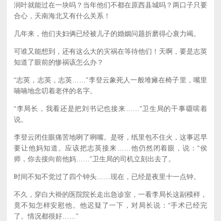
润叶就能过在一块吗？当年他们不都在原西县城吗？两口子只要
合心，天南海北又有什么关系！
几年来，他们夫妇俩已经被儿子的婚姻问题折磨得心衰力竭。
可谁又能想到，还有这么大的灾祸在等待他们！天啊，要是志英
知道了眼前的惨祸该怎么办？
“志英，志英，志英……”李登云象死人一般堆瘫在椅子里，嘴里
喃喃地念叨着老伴的名字。
“李局长，我看还是把刘书记也接来……”卫生局的干事嗫嚅着
说。
李登云闭住眼痛苦地咧了咧嘴。是呀，纸里包不住火，这事迟早
要让他妈知道。应该把志英接来……他仍然闭着眼，说：“侯
师，你去接向前他妈……”卫生局的司机立刻出去了。
时间不知不觉过了四个钟头……现在，已经是夜里十一点钟。
不久，穿白大褂的医院院长走出急诊室，一看李局长这副模样，
竟不知怎样安慰他。他迟疑了一下，对局长说：“手术已经完
了。情况都很好……”