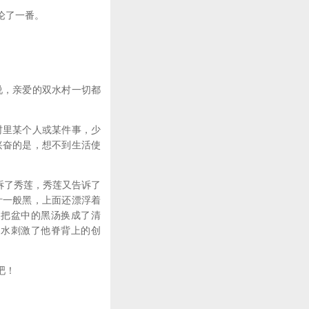
论了一番。
说，亲爱的双水村一切都
村里某个人或某件事，少
兴奋的是，想不到生活使
诉了秀莲，秀莲又告诉了
汁一般黑，上面还漂浮着
又把盆中的黑汤换成了清
是水刺激了他脊背上的创
吧！