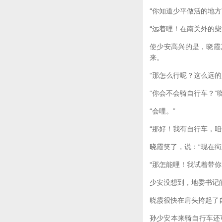
“你知道少平做活的地
“远着哩！在南关外的
使少安高兴的是，晓霞
来。
“那怎么行呢？这么远的
“你会不会骑自行车？”
“会哩。”
“那好！我有自行车，咱
晓霞笑了，说：“现在
“那怎能哩！我试着带你
少安没想到，地委书记
晓霞很快在肩头挎起了
孙少安本来骑自行车还