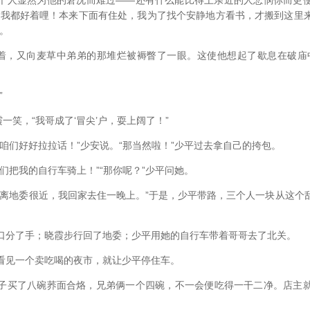
“我都好着哩！本来下面有住处，我为了找个安静地方看书，才搬到这里
。
说着，又向麦草中弟弟的那堆烂被褥瞥了一眼。这使他想起了歇息在破庙
”
霞一笑，“我哥成了‘冒尖’户，耍上阔了！”
咱们好好拉拉话！”少安说。“那当然啦！”少平过去拿自己的挎包。
们把我的自行车骑上！”“那你呢？”少平问她。
儿离地委很近，我回家去住一晚上。”于是，少平带路，三个人一块从这个
口分了手；晓霞步行回了地委；少平用她的自行车带着哥哥去了北关。
看见一个卖吃喝的夜市，就让少平停住车。
子买了八碗荞面合烙，兄弟俩一个四碗，不一会便吃得一干二净。店主