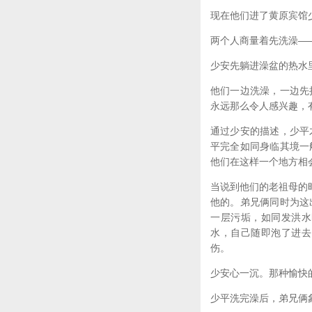
现在他们进了黄原宾馆
两个人商量着先洗澡—
少安先躺进澡盆的热水
他们一边洗澡，一边先
永远那么令人感兴趣，
通过少安的描述，少平
平完全如同身临其境一
他们在这样一个地方相
当说到他们的老祖母的
他的。弟兄俩同时为这
一层污垢，如同发洪水
水，自己随即泡了进去
伤。
少安心一沉。那种愉快
少平洗完澡后，弟兄俩