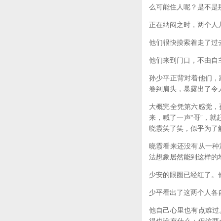
么可能住人呢？是不是
正在纳闷之时，两个人
他们很快摸索着走了过
他们来到门口，不由自
孙少平正背对着他们，
卷到肩头，暴露出了令
大概完全凭第六感觉，
来，喊了一声“哥”，
晓霞笑了笑，似乎为了
晓霞看来还没有从一种
法想象居然能到这样的
少安的眼圈已经红了。
少平看出了这两个人各
他自己心里也有点难过
得也没有什么；但这两