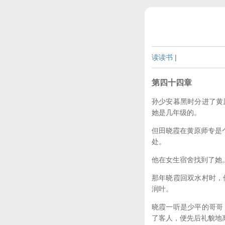
读读书
|
第四十四章
孙少安暮黑时分进了黄
她是几年级的。
但田晓霞在黄原师专是
处。
他在女生宿舍找到了她
那年晓霞回双水村时，
润叶。
晓霞一听是少平的哥哥
了客人，便先后礼貌地