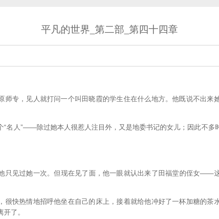
平凡的世界_第二部_第四十四章
原师专，见人就打问一个叫田晓霞的学生住在什么地方。他既说不出来
个“名人”——除过她本人很惹人注目外，又是地委书记的女儿；因此不多
。
他只见过她一次。但现在见了面，他一眼就认出来了田福堂的侄女——
，很快热情地招呼他坐在自己的床上，接着就给他冲好了一杯加糖的茶
离开了。