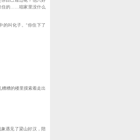
来住的……咱家里没什么
中的叫化子。“你住下了
乱糟糟的楼里摸索着走出
就象遇见了梁山好汉，陪