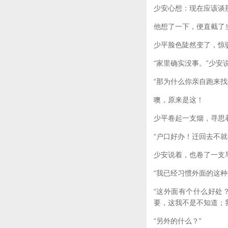
少安心想：现在应该谈
他想了一下，便直截了
少平脸色陡然变了，惊
“家里确实没事。”少安
“那为什么你亲自跑来找
噢，原来是这！
少平卷起一支烟，寻思
“户口好办！迁回去不就
少安说着，也卷了一支
“我已经习惯外面的这种
“这外面有个什么好处
要，这我不是不知道；
“另外的什么？”