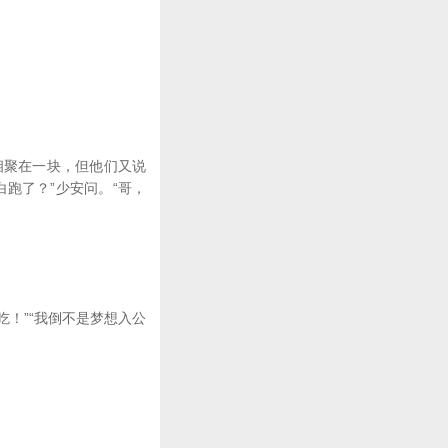
相聚在一块，但他们又说
跑了？”少安问。“哥，
吃！”“我倒不是梦想入公