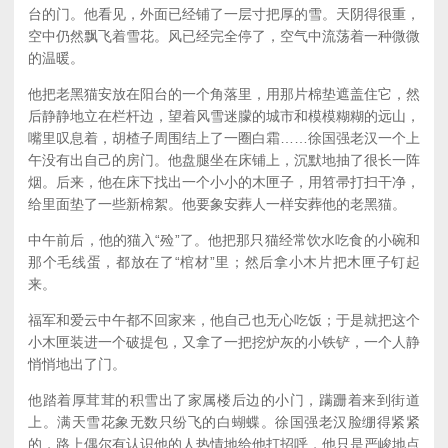
台的门。他看见，外面已经铺了一层寸把厚的雪。天阴得很重，
空中仍然飘飞着雪花。风已经完全停了，空气中流荡着一种微微
的温暖。
他把老黑猫安放在阳台的一个角落里，用那片棉垫遮盖住它，然
后静静地立在栏杆边，望着风雪迷朦的城市和模模糊糊的远山，
嘴里叹息着，胡楂子周围结上了一圈白霜……徐国强老汉一个上
午没有出自己的房门。他盘腿坐在床铺上，沉默地抽了很长一阵
烟。后来，他在床下找出一个小小的木匣子，用笤帚打扫干净，
给里面垫了一些新棉絮。他要象安葬人一样安葬他的老黑猫。
中午前后，他的猫入“殓”了。他把那只猫经常饮水吃食的小碗和
那个毛线蛋，都放在了“棺材”里；然后拿小木片把木匣子钉起
来。
福军和爱云中午都不回家来，他自己也无心吃饭；于是就把这个
小木匣装进一个破提包，又拿了一把挖炉灰的小铁铲，一个人静
悄悄地出了门。
他踏着厚茸茸的积雪出了家属楼后边的小门，蹒跚着来到街道
上。满天雪花象无数只纷飞的白蝴蝶。徐国强老汉脸绷得紧紧
的，路上偶尔有认识他的人热情地给他打招呼，他只是严峻地点