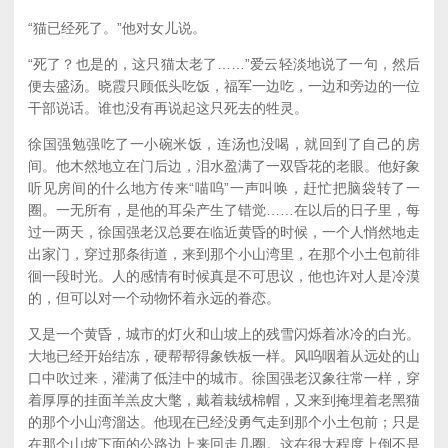
“猫已经死了。”他对女儿说。
“死了？也是的，这只猫太老了……”爱云轻淡地说了一句，然后
便去盛汤。晓霞只顾低头吃饭，福军一边吃，一边和旁边的一位
干部说话。谁也没有再说起这只死去的牲灵。
徐国强勉强吃了一小碗米饭，连汤也没喝，就回到了自己的房
间。他木然地立在门后边，泪水盈满了一双昏花的老眼。他好象
听见房间的什么地方传来“喵呜”一声叫唤，赶忙把脑袋转了一
圈。一无所有，是他的耳朵产生了错觉……在以后的日子里，每
过一两天，徐国强老汉总要在临近黄昏的时候，一个人悄然地走
出家门，穿过那条街道，来到那个小山湾里，在那个小土包前徘
徊一段时光。人的感情有时候真是不可思议，他也许对人是冷漠
的，但可以对一个动物怀着永远的眷恋。
又是一个黄昏，城市的灯火和山坡上的残雪闪烁着冰冷的白光。
大地已经开始结冻，硬帮帮得象铁板一样。风呜咽着从远处的山
口中吹过来，灌满了低洼中的城市。徐国强老汉象往常一样，穿
着厚厚的挂面羊羔皮大氅，戴着栽绒棉帽，又来到掩埋着老黑猫
的那个小山湾溜达。他现在已经没勇气走到那个小土包前；只是
在那个山坡下面的公路边上来回走几圈。这在很大程度上倒不是