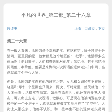
平凡的世界_第二部_第二十六章
读读书
|
上页
:
目录页
:
下页
第二十六章
在一般人看来，徐国强是个幸福老汉。有吃有穿，日子过得十分
清闲。更重要的是，他女婿是这个地区的“一把手”，他活得多么
体面啊！走到哪里，人们都尊敬地对他笑；亲切地、甚至巴结地
问候他，奉承他。他要是来到街头说闲话的退休老头们中间，当
然就成了个中心人物。
但是，徐国强老汉自有他的难言之苦。女儿和女婿经常不在家，
晓霞和润叶一个星期也只回来一两次，平时家里一整天就他一个
人闲呆着，活得实在寂寞。如果在原西县，他还在许多熟人朋
友，可以出去走走，说说话，散散心。可是现在他被搁置在水泥
楼中的一个小房子里，感觉就象被孤零零地吊在了“半空中”。大
街上人那么多，他都不认识。和一些半生不熟的退休老头说闲