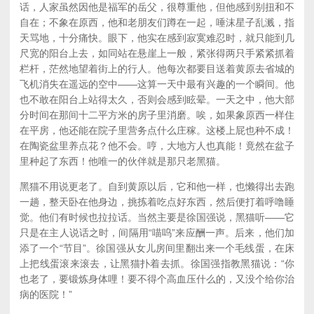
话，人家虽然因他是福军的岳父，很尊重他，但他感到别扭和不
自在；不象在原西，他和老朋友们蹲在一起，唾沫星子乱溅，指
天骂地，十分痛快。眼下，他实在感到寂寞难忍时，就只能到几
尺宽的阳台上去，如同站在悬崖上一般，紧张得两只手紧紧抓着
栏杆，茫然地望着街上的行人。他每次都要目送着黄原去省城的
飞机消失在遥远的空中——这算一天中最有兴趣的一个瞬间。他
也不敢在阳台上站得太久，否则会感到眩晕。一天之中，他大部
分时间在那间十二平方米的房子里消磨。唉，如果象原西一样住
在平房，他还能在院子里营务点什么庄稼。这楼上屁也种不成！
在陶瓷盆里养点花？他不会。哼，大地方人也真能！竟然在盆子
里种起了东西！他唯一的伙伴就是那只老黑猫。
黑猫不用说更老了。自到黄原以后，它和他一样，也懒得出去跑
一趟，整天卧在他身边，挑拣着吃点好东西，然后便打着呼噜睡
觉。他们有时候也拉拉话。当然主要是徐国强说，黑猫听——它
只是在主人说话之时，间隔用“喵呜”来应酬一声。后来，他们加
添了一个“节目”。徐国强从女儿房间里翻出来一个毛线蛋，在床
上把线蛋滚来滚去，让黑猫扑着去抓。徐国强指教黑猫说：“你
也老了，要锻炼身体哩！要不得个高血压什么的，又没个给你治
病的医院！”