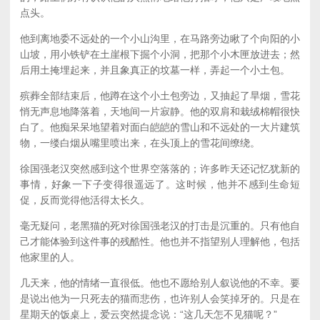
点头。
他到离地委不远处的一个小山沟里，在马路旁边瞅了个向阳的小
山坡，用小铁铲在土崖根下掘个小洞，把那个小木匣放进去；然
后用土掩埋起来，并且象真正的坟墓一样，弄起一个小土包。
殡葬全部结束后，他蹲在这个小土包旁边，又抽起了旱烟，雪花
悄无声息地降落着，天地间一片寂静。他的双肩和栽绒棉帽很快
白了。他痴呆呆地望着对面白皑皑的雪山和不远处的一大片建筑
物，一缕白烟从嘴里喷出来，在头顶上的雪花间缭绕。
徐国强老汉突然感到这个世界空落落的；许多昨天还记忆犹新的
事情，好象一下子变得很遥远了。这时候，他并不感到生命短
促，反而觉得他活得太长久。
毫无疑问，老黑猫的死对徐国强老汉的打击是沉重的。只有他自
己才能体验到这件事的残酷性。他也并不指望别人理解他，包括
他家里的人。
几天来，他的情绪一直很低。他也不愿给别人叙说他的不幸。要
是说出他为一只死去的猫而悲伤，也许别人会笑掉牙的。只是在
星期天的饭桌上，爱云突然提念说：“这几天怎不见猫呢？”