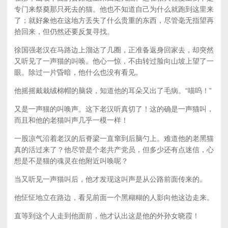
专门来祭奠那只死去的猫。他也不知道自己为什么就跑到这里来
了；就好象他在这地方丢失了什么贵重的东西，尽管毫无指望再
拾回来，但仍然还要反复寻找。
徐国强老汉在马路边上溜达了几圈，正准备返身回家去，却突然
又听见了一声猫的叫唤。他心一惊，不由转过脸向山坡上望了一
眼。除过一片昏暗，他什么也没有看见。
他摇摇戴栽绒棉帽的脑袋，知道他的耳朵又出了毛病。“喵呜！”
又是一声猫的叫唤声。这下老汉听真切了！这的确是一声猫叫，
而且和他的老猫叫声几乎一模一样！
一股凉气沿着老汉的后脊梁一直窜到后脑勺上。难道他的老黑猫
真的活过来了？他尽管是个老共产党员，但多少还有点迷信，心
想是不是猫的魂灵在他附近叫唤呢？
当又听见一声猫叫后，他才发现这叫声是从公路前面传来的。
他怔怔地立在路边，看见前面一个黑糊糊的人影向他这边走来。
直等到这个人走到他面前，他才认出这是他的外孙女晓霞！