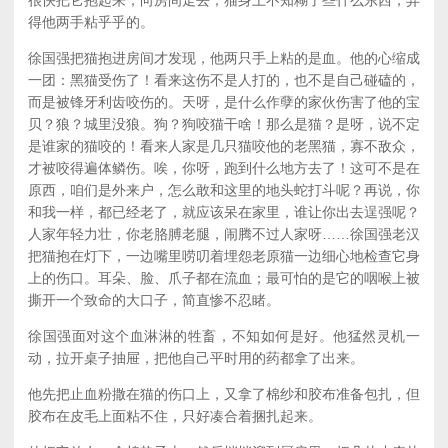
得他两手粘乎乎的。
徐国强把猫抱进房间才发现，他两只手上粘的是血。他的心缩成
一团：黑猫受伤了！看来这伤不是人打的，也不是自己碰磕的，
而是被锋牙利齿咬伤的。天呀，是什么作孽的家伙伤害了他的宝
贝？狼？城里没狼。狗？狗咬猫干啥！那么是猫？是呀，说不定
是谁家的猫咬的！看来人家是几只猫咬他的老黑猫，寡不敌众，
才被咬得遍体鳞伤。唉，你呀，跑到什么地方去了！这可不是在
原西，咱们是外来户，怎么敢和这里的地头蛇打斗呢？再说，你
和我一样，都已经老了，就应该呆在家里，谁让你出去逞强呢？
人家年轻力壮，你老胳膊老腿，闹腾不过人家呀……徐国强老汉
把猫抱在灯下，一边嘴里唠叨着埋怨老原猫一边细心地检查它身
上的伤口。耳朵、脸、爪子都在流血；最可怕的是它的咽喉上被
撕开一个致命的大口子，简直惨不忍睹。
徐国强面对这个血淋淋的牲畜，不知如何是好。他猛然灵机一
动，拉开桌子抽屉，把他自己平时用的药都拿了出来。
他先把止血粉撒在猫的伤口上，又拿了棉纱和胶布准备包扎，但
胶布在皮毛上面粘不住，只好凑合着捆扎起来。