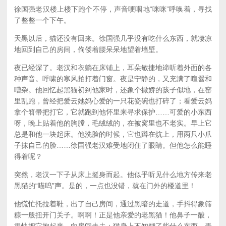
徐国强老汉楼上楼下跑个不停，声音哽咽地“咪咪”呼唤着，寻找
了整整一个下午。
天黑以后，猫还没有回来。徐国强几乎没有吃什么东西，就凄凉
地回到自己的房间，佝偻着腰呆呆地望着墙壁。
夜已经深了。老汉和衣躺在床铺上，耳朵敏捷地谛听着外面的各
种声音。呼啸的寒风拍打着门窗。夜是宁静的，又充满了喧嚣和
嘈杂。他回忆起黑猫初到他家时，还象个撒娇的孩子似地，在窑
里乱跑，曾经把爱云她妈心爱的一只花瓷碗也打碎了；看爱云妈
拿个笤帚把打它，它就跑到他怀里来寻求保护……可爱的小东西
呀，晚上贴着他的胸膛，毛绒绒的，在被窝里也不老实。早上它
总是和他一块起床。他洗脸的时候，它也蹲在炕上，用两只小爪
子抹自己的脸……徐国强老汉难受地闭住了眼睛。但他怎么能睡
得着呢？
突然，老汉一下子从床上挺身而起。他似乎听见什么地方传来老
黑猫的“喵呜”声。是的，一点也没错，就在门外的楼道里！
他慌忙托拉着鞋，出了自己房间，通过黑暗的走道，手抖得象筛
糠一般扭开门关子。啊啊！正是他亲爱的老黑猫！他鼻子一酸，
很快把它抱起来，向房间走去；猫身上不知糊了些什么东西，弄