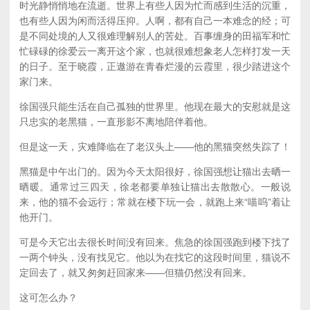
时光静悄悄地在流逝。世界上有些人因为忙而感到生活的沉重，
也有些人因为闲而活得压抑。人啊，都有自己一本难念的经；可
是不同处境的人又很难理解别人的苦处。百事缠身的田福军和忙
忙碌碌的徐爱云一离开这个家，也就很难想象老人怎样打发一天
的日子。至于晓霞，正遨游在青春烂漫的云霞里，很少踏进这个
家门来。
徐国强只能生活在自己孤独的世界里。他现在最大的安慰就是这
只忠实的老黑猫，一直形影不离地陪伴着他。
但是这一天，灾难降临在了老汉头上——他的黑猫突然失踪了！
黑猫是中午出门的。因为今天太阳很好，徐国强想让猫出去晒一
晒暖。通常过三四天，徐老都要单独让猫出去散散心。一般说
来，他的猫不会远行；常就在楼下玩一会，就跑上来“喵呜”着让
他开门。
可是今天它出去很长时间没有回来。焦急的徐国强跑到楼下找了
一两个钟头，没有找见它。他以为在找它的这段时间里，猫说不
定回去了，就又匆匆赶回家来——但猫仍然没有回来。
这可怎么办？