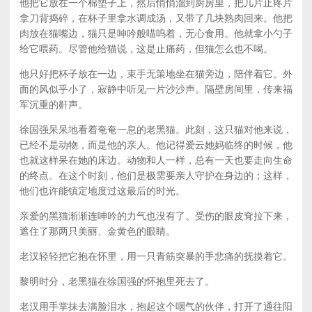
他把它放在一个棉垫子上，然后悄悄溜到厨房里，把几片止疼片
拿刀背捣碎，在杯子里拿水调成汤，又带了几块熟肉回来。他把
肉放在猫嘴边，猫只是呻吟般喵呜着，无心食用。他就拿小勺子
给它喂药。尽管他给猫说，这是止痛药，但猫怎么也不喝。
他只好把杯子放在一边，束手无策地坐在猫旁边，陪伴着它。外
面的风似乎小了，寂静中听见一片沙沙声。隔壁房间里，传来福
军沉重的鼾声。
徐国强呆呆地看着奄奄一息的老黑猫。此刻，这只猫对他来说，
已经不是动物，而是他的亲人。他记得爱云她妈临终的时候，他
也就这样呆在她的床边。动物和人一样，总有一天也要走向生命
的终点。在这个时刻，他们是极需要亲人守护在身边的；这样，
他们也许能镇定地度过这最后的时光。
亲爱的黑猫渐渐连呻吟的力气也没有了。受伤的眼皮耷拉下来，
遮住了那两只美丽、金黄色的眼睛。
老汉轻轻把它抱在怀里，用一只青筋突暴的手悲痛的抚摸着它。
黎明时分，老黑猫在徐国强的怀抱里死去了。
老汉用手掌抹去满脸泪水，抱起这个咽气的伙伴，打开了通往阳