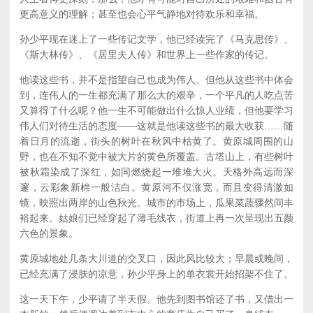
更高意义的理解；甚至也会心平气静地对待欢乐和幸福。
孙少平现在迷上了一些传记文学，他已经读完了《马克思传》、
《斯大林传》、《居里夫人传》和世界上一些作家的传记。
他读这些书，并不是指望自己也成为伟人。但他从这些书中体会
到，连伟人的一生都充满了那么大的艰辛，一个平凡的人吃点苦
又算得了什么呢？他一生不可能做出什么惊人业绩，但他要学习
伟人们对待生活的态度——这就是他读这些书的最大收获……随
着日月的流逝，街头的树叶在秋风中枯黄了。黄原城周围的山
野，也在不知不觉中被大片的黄色所覆盖。古塔山上，有些树叶
被秋霜染成了深红，如同燃烧起一堆堆大火。天格外高远而深
邃，云彩象新棉一般洁白。黄原河不仅涨宽，而且变得清澈如
镜，映照出两岸的山色秋光。城市的市场上，瓜果菜蔬骤然间丰
裕起来。姑娘们已经穿起了薄毛线衣，街道上再一次呈现出五颜
六色的景象。
黄原城地处几条大川道的交叉口，因此风比较大；早晨或晚间，
已经充满了浸肤的凉意，孙少平身上的单衣裳开始招架不住了。
这一天下午，少平请了半天假。他先到图书馆还了书，又借出一