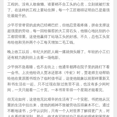
工程的。没有人敢偷懒。谁要稍不合工头的心意，立刻就被打发
了。在这样的工程上要站住脚，每一个工匠都得证明自己是最强
壮最能干的。
少平尽管脊背的皮肉已经稀巴烂，但他忍受着疼痛，拼命支撑这
超强度的劳动，每一回给箍窑的大工背石头，他狠心地比别的小
工都背得重。这使他赢得了站场工头的好感。不久，总包工头宣
布给他和另外两个小工每天增加二毛工钱。
晚上收工以后，年纪大的匠人碗一撂就倒头睡了。年轻的小工们
还有精力跑到街上去看一场电影。
少平倒不急着睡，也不去街上；他通常都蹲在院子里的路灯下看
一会书。上次他给诗人贾冰还那本《牛虻》时，贾老师主动帮助
给他在黄原图书馆办了临时借书证，这使他能象以前那样重新又
和书生活在一起。只不过现在除过熬苦不说，也没有多少闲时
间，一天只能看一二十页。一本书常常得一个星期才能看完。
但无论如何，这使他无比艰辛的生活有了一个安慰。书把他从沉
重的生活中拉出来，使他的精神不致被劳动压得麻木不仁。通过
不断地读书，少平认识到，只有一个人对世界了解得更广大，对
人生看得更深刻，那么，他才有可能对自己所处的艰难和困苦有