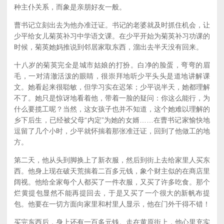
种主仆关系，而象是亲朋好友一般。
曹书记立刻出去为他办准迁证。书记的老婆就及时抓住机会，让
少平给女儿菊英补习中学语文课。在少平开始为菊英补习功课的
时候，菊英她妈推说到邻居家取东西，溜出去半天没有回来。
十八岁的菊英完全是城市姑娘的打扮。白净的脸蛋，弯弯的眉
毛，一对清澈活泼的眼睛，很崇拜地听少平头头是道地讲解课
文。她看起来很聪敏，但学习实在迟笨；少平说半天，她都理解
不了。她只是惊讶地看着他，带着一脸的疑问：你这么能行，为
什么要揽工呢？当然，这女孩子也并不知道，这个她难以理解的
乡下后生，已经被父母“内定”为她的女婿……在曹书记家愉快地
逗留了几个小时，少平就怀揣着那张准迁证，回到了他做工的地
方。
第二天，他从头到脚换上了新衣服，然后到街上去给家里人买东
西。他身上现在破天荒揣着二百多元钱，象个财主似的在商店里
阔视。他给全家每个人都买了一件衣服，又买了许多吃食。那个
烂黄提包显然不能再提回去，于是又买了一个很大的新帆布提
包。他要在一切方面向家里和村里人显示，他在门外干得不错！
买完东西后，身上还有一百多元钱。走在黄原街上，他心里充实