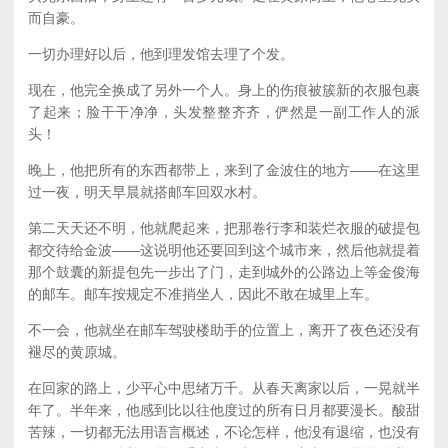
而自豪。
一切办理好以后，他到理发馆去理了个发。
现在，他完全换成了另外一个人。身上的伤痕被簇新的衣服包裹
了起来；脸干干净净，头发整整齐齐，俨然是一副工作人的派
头！
晚上，他把所有的东西都带上，来到了金波住的地方——在这里
过一夜，明天早晨就搭邮车回双水村。
第二天天还不明，他就爬起来，把那卷行李和装烂衣服的破提包
都交待给金波——这说明他还要回到这个城市来，然后他就提着
那个鼓囊的新提包先一步出了门，走到城外的公路边上等金俊海
的邮车。邮车按规定不准捎坐人，因此不敢在城里上车。
不一会，他就坐在邮车驾驶楼助手的位置上，离开了夜色还没有
褪尽的黄原城。
在回家的路上，少平心中思绪万千。从春天离家以后，一晃就半
年了。半年来，他感到比以往他度过的所有日月都要漫长。酸甜
苦辣，一切都无法用语言概述，不论怎样，他没有退缩，也没有