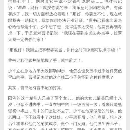
把根扎牢了。到时其它事说不定都可以解决……他对书记
说：“叔叔，能行！就按你说的来！我乐意到阳沟村落户。有你
和婶子，我一切方面都放心着哩！”“那好，你要是不忙，现在就
跟我去一趟阳沟，我给你想办法开准迁证。”曹书记看来非常热
心给他帮这个忙。少平想了想，觉得这事太突然，他需要再细考
虑一下，于是就对曹书记说：“我现在要到东关去办点事，过两
天我一定去你们家！”
“那也好！我回去把事都弄妥当，你什么时间来都可以拿手续！”
曹书记和他很热情地握了手，就告辞走了。
少平立在原地方半天没挪动脚步，他怎么也反应不过来这件突然
冒出的事。曹书记怎对他这个揽工小子关怀到这种程度呢？
其实，曹书记有曹书记的打算。
阳沟的这个精能人只生了两个女儿。他的大女儿菊英已经十八
岁，但念不进去书，一直在初中留上一级再留一级；看来只能勉
强初中毕业，高中的门是进不去了。少平在他家做活的时候，他
老两口一下子就看中了这娃娃。少平离开后，他们商量，想叫这
后生将来和他们的菊英成亲。做个上门女婿。他们没生养儿子，
有个女婿在身边，老人就有人照顾了。因此，多少天来，曹书记