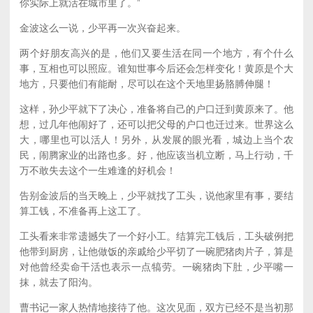
你实际上就活在城市里了。”
金波这么一说，少平再一次兴奋起来。
两个好朋友高兴的是，他们又要生活在同一个地方，有个什么
事，互相也可以照应。谁知世事今后还会怎样变化！黄原是个大
地方，只要他们有能耐，尽可以在这个天地里扬胳膊伸腿！
这样，孙少平就下了决心，准备将自己的户口迁到黄原来了。他
想，过几年他闹好了，还可以把父母的户口也迁过来。世界这么
大，哪里也可以活人！另外，从发展的眼光看，城边上当个农
民，闹腾家业的出路也多。好，他应该当机立断，马上行动，千
万不敢失去这个一生难逢的好机会！
告别金波后的当天晚上，少平就找了工头，说他家里有事，要结
算工钱，不准备再上这工了。
工头看来非常遗撼失了一个好小工。结算完工钱后，工头破例把
他带到厨房，让他做饭的亲戚给少平切了一碗肥猪肉片子，算是
对他曾经卖命干活也表示一点犒劳。一碗猪肉下肚，少平嘴一
抹，就去了阳沟。
曹书记一家人热情地接待了他。这次见面，双方已经不是当初那