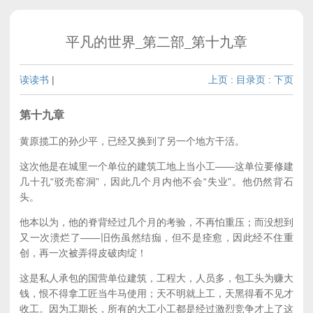
平凡的世界_第二部_第十九章
读读书
|
上页
:
目录页
:
下页
第十九章
黄原揽工的孙少平，已经又换到了另一个地方干活。
这次他是在城里一个单位的建筑工地上当小工——这单位要修建
几十孔“驳壳窑洞”，因此几个月内他不会“失业”。他仍然背石
头。
他本以为，他的脊背经过几个月的考验，不再怕重压；而没想到
又一次溃烂了——旧伤虽然结痂，但不是痊愈，因此经不住重
创，再一次被弄得皮破肉绽！
这是私人承包的国营单位建筑，工程大，人员多，包工头为赚大
钱，恨不得拿工匠当牛马使用；天不明就上工，天黑得看不见才
收工。因为工期长，所有的大工小工都是经过激烈竞争才上了这