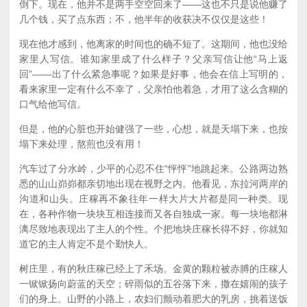
倒下。现在，他并不是两手空空回来了——这也不只是说他赚了
几个钱，买了点东西；不，他半年的收获决不仅仅是这些！
现在他才感到，他离家的时间也的确不短了。这期间，他也没给
家里人写信。谁知家里成了什么样子？父亲写信让他“马上返
回”——出了什么紧急事呢？如果是好事，他会在信上写明的，
看来家里一定有什么不幸了，父亲怕他着急，才用了这么含糊的
口气给他写信。
但是，他的心脏也开始健强了一些，心想，就是天塌下来，也按
塌下来处理，熬煎也没有用！
汽车过了分水岭，少平的心忍不住“怦怦”地跳起来。公路两边熟
悉的山山峁峁都亲切地出现在视野之内。他看见，东拉河两岸的
沟道和山头。庄稼再不象往年一样大片大片都是同一种类。现
在，各种作物一块块互相连接而又各自独成一家。每一块地都淋
漓尽致地表现出了主人的个性。个把地块庄稼长得不好，你就知
道它的主人肯定不是个勤快人。
树庄里，有的秋庄稼已经上了禾场。金黄的颗粒被赤膊的庄稼人
一锨锨扬向蔚蓝的天空；碎雨似的五谷落下来，撒在嬉闹的孩子
们的身上。山野的小路上，农妇们颤动着肥大的乳房，挑着送饭