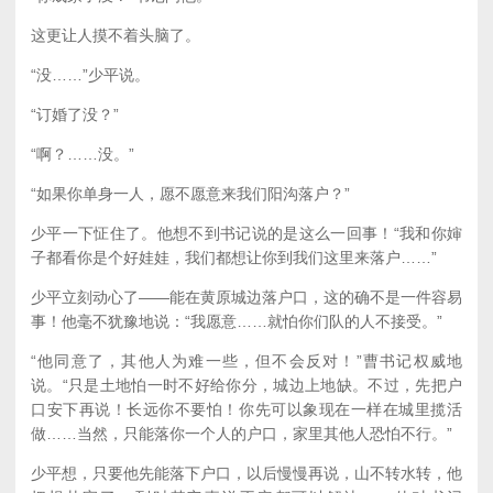
这更让人摸不着头脑了。
“没……”少平说。
“订婚了没？”
“啊？……没。”
“如果你单身一人，愿不愿意来我们阳沟落户？”
少平一下怔住了。他想不到书记说的是这么一回事！“我和你婶
子都看你是个好娃娃，我们都想让你到我们这里来落户……”
少平立刻动心了——能在黄原城边落户口，这的确不是一件容易
事！他毫不犹豫地说：“我愿意……就怕你们队的人不接受。”
“他同意了，其他人为难一些，但不会反对！”曹书记权威地
说。“只是土地怕一时不好给你分，城边上地缺。不过，先把户
口安下再说！长远你不要怕！你先可以象现在一样在城里揽活
做……当然，只能落你一个人的户口，家里其他人恐怕不行。”
少平想，只要他先能落下户口，以后慢慢再说，山不转水转，他