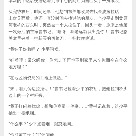
本新的；然后便遛达着到市中心的商店为自己买了一身绒衣。
买完绒衣后，时间还早，他想到东关邮政局去找金波拉拉话——
上次见面后，他还一直没时间去找过他的朋友。当少平走到黄原
河老桥的西头时，突然被一个人拉住了。回头一看，原来是他第
一次做活的主家曹书记。“哈呀，我老远就认出是你！”曹书记胳
膊窝里夹着一把新买的切菜刀，一把拉住他说。
“我婶子好着哩？”少平问候。
“好着哩！常念叨你！你怎走了再也不到家里来？你而今在什么
地方哩？”
“在地区物资局的工地上做活。”
“来，咱到旁边拉拉话！”曹书记拉着少平的衣袖，把他拉到桥头
边上的一个栏杆旁。
“我正打问着找你，想和你商量一件事……”曹书记说着，给少平
抽出一根纸烟。
“什么事？”少平点着烟，疑惑地问。
“你成家了没？”书记问他。