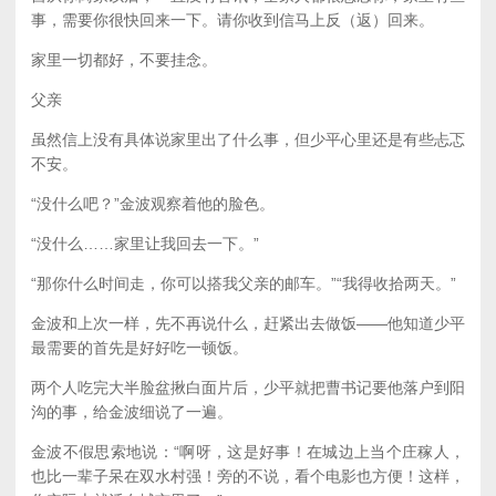
事，需要你很快回来一下。请你收到信马上反（返）回来。
家里一切都好，不要挂念。
父亲
虽然信上没有具体说家里出了什么事，但少平心里还是有些忐忑
不安。
“没什么吧？”金波观察着他的脸色。
“没什么……家里让我回去一下。”
“那你什么时间走，你可以搭我父亲的邮车。”“我得收拾两天。”
金波和上次一样，先不再说什么，赶紧出去做饭——他知道少平
最需要的首先是好好吃一顿饭。
两个人吃完大半脸盆揪白面片后，少平就把曹书记要他落户到阳
沟的事，给金波细说了一遍。
金波不假思索地说：“啊呀，这是好事！在城边上当个庄稼人，
也比一辈子呆在双水村强！旁的不说，看个电影也方便！这样，