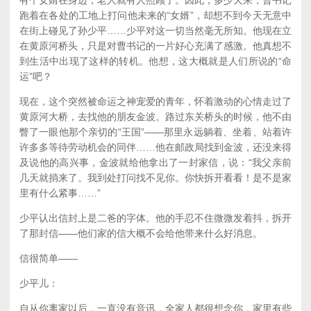
跑着在各处的工地上打问他未来的“女婿”，却想不到今天无意中
在街上碰见了孙少平……少平对这一切当然毫无所知。他现在立
在黄原河桥头，只是对曹书记的一片好心充满了感激。他真想不
到生活中出现了这样的转机。他想，这大概就是人们所说的“命
运”吧？
现在，这个突然被命运之神宠爱的青年，怀着激动的心情走过了
黄原河大桥，去找他的朋友金波。路过东关桥头的时候，他不由
瞥了一眼他那个亲切的“王国”——那里永远躺着、坐着、站着许
许多多等待劳动机会的同伴……他在邮政局找到金波，还没来得
及说他的高兴事，金波就给他拿出了一封家信，说：“我父亲前
几天就捎来了。我到处打问找不见你。你快拆开看看！是不是家
里有什么紧事……”
少平认出信封上是二爸的字体。他的手忍不住微微发着抖，拆开
了那封信——他们家的信大概不会给他带来什么好消息。
信很简单——
少平儿：
自从你离家以后，一直没有音讯，全家人都很想念你，家里有些