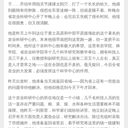
子……乔伯年用指关节揉揉太阳穴，打了一个长长的哈欠。他感
到眼睛有些肿胀，很想在车里迷糊一阵，但就是睡不着。昨晚在
省农业科研中心开了半晚上会；会完后又失眠了很长时间。他现
在很困惫，但又很清醒。
他是昨天上午到达位于黄土高原和中部平原接壤处的这个著名的
农业科研中心的。本来他很早就想到这里跑一趟，但一直挤不出
时间来。他对这个农科中心抱有极大的希望。这里有农学院、林
学院、省农业科学院等十几个科学研究和教学单位，拥有科技人
员三千多人，仅教授和副研究员以上就有二百五十人左右，真正
是人才荟萃之地——这在全国也是不多的。毫无疑问，今后全省
农业的大发展，必须发挥这个科学中心的作用。
昨天出发时，他准备当天就返回省城——因为省上还有一些急迫
的问题等待他解决。但他却推迟到今天下午才回来。
这个农业科研中心的所在地仅是一个小镇，几千名科技人员的生
活一直存在严重问题。粮、菜、煤、水和各种生活需要根本不能
保障。他昨天一到那里，科学家们就纷纷诉苦。他立刻决定晚上
召开有关方面负责人紧急会议，研究解决办法。除过先临时采取
了些措施外，他准备返回省里后，着手研究将这里的镇一级建制