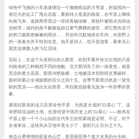
绿色中飞驰的小车急速绕过一个抛物线似的大弯道，把弧线内一
座巨大的化工厂甩在后面，重新转入笔直的路面，在平原上继续
向南飞奔。道路两旁晃过一排排青杨绿柳，那枝叶被雨水洗得油
光鲜亮；成对的燕子翻着低掠过雾气腾腾的麦田，用它黑色灵巧
的剪刀裁剪密麻麻的雨丝……乔伯年沉默地坐在车内，对原野上
的一派春光并不特别在意。他不是诗人，也不是游客，看来无心
观赏这撩拨人的飞红流绿。
实际上，在这个头发斑白的人眼里，此刻车窗外依次出现的只是
内陆省的三种截然不同的地貌。北方那消失了的一抹黄色，就是
荒凉的黄土高原。那里沟壑纵横，土地被流水切割得支离破碎，
面积却要占全省版图的百分之四十五。这季节那里仍然是一望无
际的荒凉——他出生在那里，闭住眼也能看见故乡一年四季的景
象。
展现在眼前的这几百里绿色平原，当然是全省的“白菜心”了。这
块肥得流油的土地，也曾经是中国历史上的“白菜心”——散布在
平原上那一个个小山似的古代帝王的坟冢就是证明。不过，对于
全省来说，这块风水宝地毕竟太小了，面积只占百分之十九。
南边云雾缭绕的蔚蓝色山峦，是亚细亚两个庞大水系的分水岭。