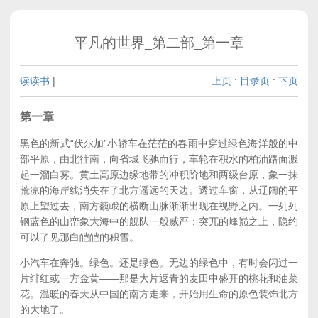
平凡的世界_第二部_第一章
读读书
|
上页
:
目录页
:
下页
第一章
黑色的新式“伏尔加”小轿车在茫茫的春雨中穿过绿色海洋般的中
部平原，由北往南，向省城飞驰而行，车轮在积水的柏油路面溅
起一溜白雾。黄土高原边缘地带的冲积阶地和两级台原，象一抹
荒凉的海岸线消失在了北方遥远的天边。透过车窗，从辽阔的平
原上望过去，南方巍峨的横断山脉渐渐出现在视野之内。一列列
钢蓝色的山峦象大海中的舰队一般威严；突兀的峰巅之上，隐约
可以了见那白皑皑的积雪。
小汽车在奔驰。绿色。还是绿色。无边的绿色中，有时会闪过一
片绯红或一方金黄——那是大片返青的麦田中盛开的桃花和油菜
花。温暖的春天从中国的南方走来，开始用生命的原色装饰北方
的大地了。