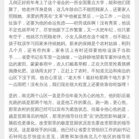
儿倒正好前年考上了这个省会的一所全国重点大学，能和他们团
聚了。他老伴浑身是病，这几年除自己不能照顾家人，还要家人
照顾她。亲爱的秀英在“文革”中他被监禁后，一边工作，一边拉
扯孩子，还要为他的命运焦虑——积劳成疾啊！没有秀英，他说
不定也就早垮了。尽管他眼下工作繁重，又一大把年纪，但只要
有空子，他就尽力照顾老伴。小女儿虽然在这个城市，但不能让
孩子耽误学习回家来侍候她妈。新来的保姆是个农村姑娘，刚到
几个月，还有些拘束，家务活上有时还得要他给这孩子当助
手……省委书记在车里一边抽烟，一边静静地望着车窗外绿色无
边的麦田。蒙蒙春雨中，农人们戴着草帽，正在大田里抡看胳膊
抛撒化肥。这场雨太好了，正赶上了农时。不知道北边和南边的
山区下没下雨。他在心里说：“老大爷！最好给那两个地方多下
一点雨吧！没有办法，我们现在很大程度上还要依靠你吃饭哩！
是的，南北两个山区一直是乔伯年最为关心的地方。他到职后最
先跑的就是那两个地方。这是他工作的重点。跑一跑，更心焦。
那里农村的贫困已经可以宣布为紧急状态。但最令他心焦的是，
越是贫困落后的地区，那里的领导往往受“左”的思想影响越深，
脑筋也更僵化。改变那里的极度贫困状况首先要改变那里的领导
状况。这是最咬手的问题。他已经让省委主管组织工作的副书记
石钟同志尽快提出意见，调整和加强南北几个地区的领导班