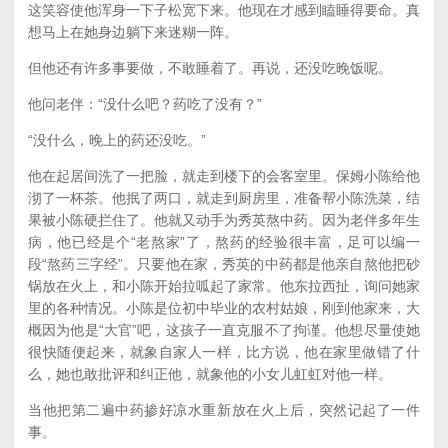
这笑容使他浑身一下子松宽下来。他现在才感到瞌睡得要命。真
想马上在她身边躺下来迷糊一阵。
但他还有许多事要做，不敢睡着了。再说，还没吃晚饭呢。
他问老伴：“没什么吧？药吃了没有？”
“没什么，晚上的药还没吃。”
他在起居间洗了一把脸，就走到楼下的会客室里。保姆小陈给他
沏了一杯茶。他抿了两口，就走到厨房里，准备帮小陈洗菜，结
果被小陈硬拦住了。他就又动手为秀英熬中药。因为老伴多年生
病，他已经是个“老熬家”了，熬药的经验很丰富，足可以编一
段“熬药三字经”。只要他在家，秀英的中药都是他亲自熬他把砂
锅放在火上，和小陈开始拉呱起了家常。他东拉西扯，询问她家
里的各种情况。小陈是位初中毕业的农村姑娘，刚到他家来，大
概因为他是“大官”吧，这孩子一直克服不了拘谨。他想尽量使她
很快随便起来，就象自家人一样，比方说，他在家里做错了什
么，她也敢批评和纠正他，就象他的小女儿虹虹对他一样。
当他把第二遍中药掺好凉水重新放在火上后，突然记起了一件
事。