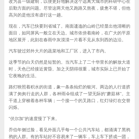
改为县一级建制，以便更好地解决这个远离大城市的科研中心在
后勤方面的问题。尽管这两天他又跑路又熬夜，疲惫不堪，但他
高兴的是他没有虚行这一趟。
现在，汽车已快要到省城了。南面逶迤的山岭已经显出他清晰的
面目，如同屏风一般立在天边。城市依傍着南岭，在广大的平原
地区展开，此刻在春雨中灰漠漠一片看不见从东到西的边沿。
汽车驶过郊外大片的蔬菜地和工厂区，进入了市内。
这季节的白天仍然是短暂的。当汽车上了二十华里长的解放大道
时，天色已经接近黄昏。加之天阴得很重，城市实际上已开始了
它夜晚的生活。
路灯映照着积水的街道，象一条条灿烂的银河。两边的人行道挤
满了匆匆行走的人群，各种雨伞组成了一望无际的“蘑菇林”。主
干道上穿梭着各种车辆；一个接一个的叉路口，红灯绿灯在交替
闪烁。
“伏尔加”的速度慢了下来。
乔伯年侧过脸，看见外面几乎每一个公共汽车站，都涌满了黑鸦
鸦的人群。有的车站好不容易来了一辆车，车上车下挤成一团，