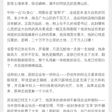
那里土壤单薄，怪石嶙峋，属半封闭状态的贫瘠山区。
中间一点“白菜心”，周围全是“菜帮子”，这就是本省大自然的写
照。多少年来，南北广大山区的千百万人，连起码的温饱问题都
没有解决。正因为如此，他，刚上任不久的省委书记，此刻哪有
心思把这大自然的风光看成是一幅五彩画图呢？他深知这些美妙
画面的后面隐藏着什么样的景象。他深感责任重大。他的心情是
沉重的。是啊，二十万平方公里的土地，三千万人口哪！
省委书记坐在车内，罗着腰，只是沉默地一支接一支抽烟，他身
躯高大，但并不壮实。脸色是黝黑的，皮肤已经失去了光泽。颧
骨和前额都很突出，整个头颅象一块粗糙的岩石。头发已经斑白
了。并且脱得稀稀疏疏。
这样的人物，面部总会有一些特点——乔伯年的特点主要表现在
眼睛里。即使是缺乏睡眠，这两只眼睛也总是充满了活力和机
警，并且象年轻人一样闪烁着锐利的光芒。当然，如果走起路
来，那神态就更象一个小伙子。
其实他已经五十八岁了。他原来的身体倒不象现在这样瘦削——
当年曾经象运动员一样健壮哩。可惜一副好身体在“文革”的牛棚
和监禁中耗费了大半。唉！那时间，他本以为，自己的后半生就