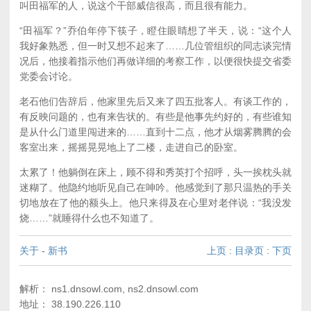
叫田福军的人，说这个干部威信很高，而且很有能力。
“田福军？”乔伯年停下筷子，瞪住眼睛想了半天，说：“这个人
我好象熟悉，但一时又想不起来了……几位管组织的同志谈完情
况后，他接着指示他们再做详细的考察工作，以便很快提交省委
党委会讨论。
老石他们告辞后，他家里先后又来了四五批客人。有谈工作的，
有反映问题的，也有来告状的。有些是他事先约好的，有些谁知
是从什么门道里闯进来的……直到十二点，他才从烟雾腾腾的会
客室出来，摇摇晃晃地上了二楼，走进自己的卧室。
太累了！他躺倒在床上，顾不得和秀英打个招呼，头一挨枕头就
迷糊了。他隐约地听见自己在呻吟。他感觉到了那只温热的手关
切地放在了他的额头上。他只来得及在心里对老伴说：“我没发
烧……”就睡得什么也不知道了。
关于
-
新书
上页
:
目录页
:
下页
解析： ns1.dnsowl.com, ns2.dnsowl.com
地址： 38.190.226.110