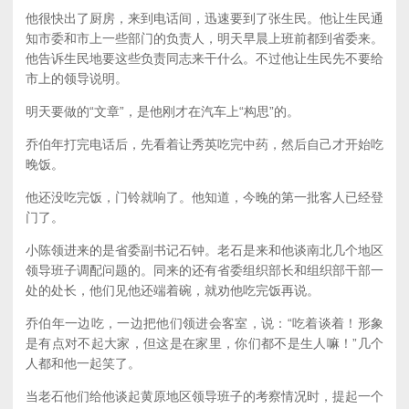
他很快出了厨房，来到电话间，迅速要到了张生民。他让生民通
知市委和市上一些部门的负责人，明天早晨上班前都到省委来。
他告诉生民地要这些负责同志来干什么。不过他让生民先不要给
市上的领导说明。
明天要做的“文章”，是他刚才在汽车上“构思”的。
乔伯年打完电话后，先看着让秀英吃完中药，然后自己才开始吃
晚饭。
他还没吃完饭，门铃就响了。他知道，今晚的第一批客人已经登
门了。
小陈领进来的是省委副书记石钟。老石是来和他谈南北几个地区
领导班子调配问题的。同来的还有省委组织部长和组织部干部一
处的处长，他们见他还端着碗，就劝他吃完饭再说。
乔伯年一边吃，一边把他们领进会客室，说：“吃着谈着！形象
是有点对不起大家，但这是在家里，你们都不是生人嘛！”几个
人都和他一起笑了。
当老石他们给他谈起黄原地区领导班子的考察情况时，提起一个