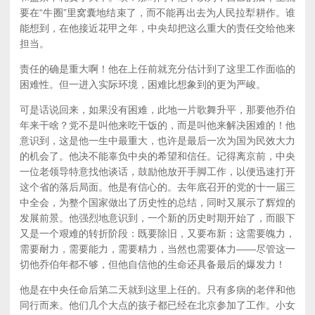
要在“牛圈”里窝囊地结束了，而不能再出去为人民拉犁耕作。谁
能想到，在他接近花甲之年，中央却把这么重大的责任交给他来
担当。
责任的确是重大啊！他在上任前就充分估计到了这里工作面临的
困难性。但一进入实际环境，困难比想象到的更为严峻。
可是话说回来，如果没有困难，此地一片歌舞升平，那要他乔伯
年来干啥？党不是叫他来吃干饭的，而是叫他来解决困难的！他
意识到，这是他一生中最重大，也许是最后一次为国为民效大力
的机会了。他决不能辜负中央的希望和信任。记得离京前，中央
一位老领导特意找他谈话，鼓励他放开手脚工作，以便迅速打开
这个省的落后局面。他是有信心的。去年底召开的党的十一届三
中全会，为整个国家做出了历史性的总结，同时又展示了辉煌的
发展前景。他强烈地意识到，一个新的历史时期开始了，而眼下
又是一个艰难的转折阶段：既要除旧，又要布新；这需要魄力，
需要耐力，需要能力，需要精力，当然也需要体力——尽管这一
切他乔伯年都不够，但他自信他的生命还具备最后的爆发力！
他是在中央任命后第二天就到这里上任的。只有多病的老伴和他
同行而来。他们几个大点的孩子都已经在北京参加了工作。小女