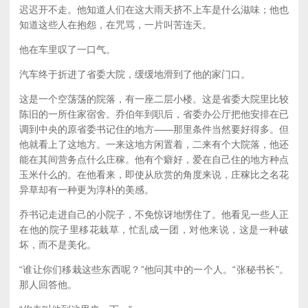
迟迟开不走。他知道人们在这大雨天挤不上车是什么滋味；他也
知道这些人在抱怨，在咒骂，一片叫苦连天。
他在车里叹了一口气。
汽车终于折进了省委大院，缓缓地滑到了他的家门口。
这是一个空荡荡的院落，有一座二层小楼。这是省委大院里比较
陈旧的一所住家宿舍。乔伯年到职后，省委办公厅把他安排在已
调到中央的原省委书记住的地方——那里条件当然要好得多。但
他就看上了这地方。一来这地方闲置着，二来有个大院落，他还
能在其间营务点什么庄稼。他有个癖好，爱在自己住的地方种点
玉米什么的。在他看来，即使从欣赏的角度来说，庄稼比之名花
异草却有一种更为淳朴的美感。
乔书记走进自己的小院子，不免惊讶地愣住了。他看见一些人正
在他的院子里移花栽草，忙乱成一团，对他来说，这是一种破
坏，而不是美化。
“谁让你们移栽这些东西呢？”他问其中的一个人。“张秘书长”。
那人回答他。