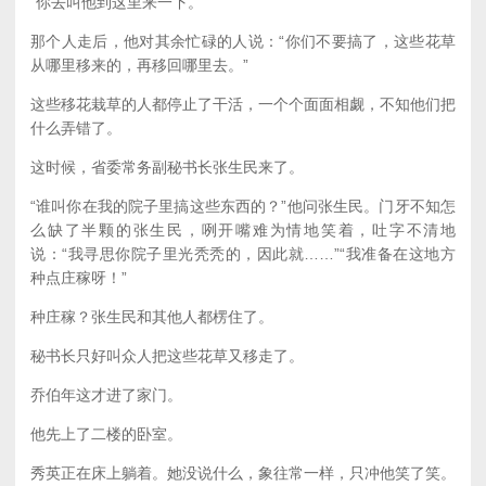
“你去叫他到这里来一下。”
那个人走后，他对其余忙碌的人说：“你们不要搞了，这些花草
从哪里移来的，再移回哪里去。”
这些移花栽草的人都停止了干活，一个个面面相觑，不知他们把
什么弄错了。
这时候，省委常务副秘书长张生民来了。
“谁叫你在我的院子里搞这些东西的？”他问张生民。门牙不知怎
么缺了半颗的张生民，咧开嘴难为情地笑着，吐字不清地
说：“我寻思你院子里光秃秃的，因此就……”“我准备在这地方
种点庄稼呀！”
种庄稼？张生民和其他人都楞住了。
秘书长只好叫众人把这些花草又移走了。
乔伯年这才进了家门。
他先上了二楼的卧室。
秀英正在床上躺着。她没说什么，象往常一样，只冲他笑了笑。