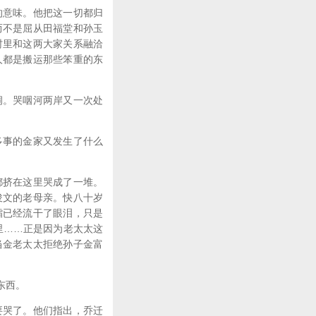
的意味。他把这一切都归
而不是屈从田福堂和孙玉
村里和这两大家关系融洽
人都是搬运那些笨重的东
洞。哭咽河两岸又一次处
多事的金家又发生了什么
都挤在这里哭成了一堆。
俊文的老母亲。快八十岁
孀已经流干了眼泪，只是
里……正是因为老太太这
当金老太太拒绝孙子金富
东西。
要哭了。他们指出，乔迁