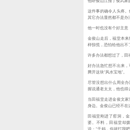
他听俊山江报了俊武家
这件事的确令人头疼。
其它办法显然都不是办
他一时也没有个好主意
金俊山走后，福堂本来
样惊慌，恐怕给他出不
许多办法都想过了，田
好办法急忙想不出来，
腾开这块“风水宝地”。
尽管没想出什么周全办
握说通老太太，他也得
当田福堂走进金俊文家
身边。金俊山已经不在
田福堂刚进了窑洞，金
婆。不料，田福堂却
说：“干妈，你就打我