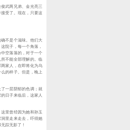
金俊武两兄弟、金光亮三
并接受了。现在，只要这
的确不是个滋味。他们大
，这院子，每一个角落，
心中空落落的，对于一个
人所不能全部理解的。临
辉两家人，在即将化为乌
什么的样子。但是，晚上
上了一层阴郁的色调；就
家的日子来临后，这家人
。这里曾经因为她和孙玉
窑洞里走来走去，吓得她
得无踪无影了！