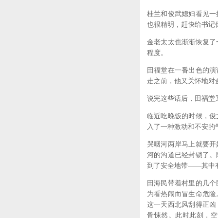
桂兰和俊武媳妇看见一
也很精明，赶快给书记
金老太太也渐渐恢复了
程度。
田福堂在一番出色的演
走之前，他又关怀地对
说完这些话后，田福堂
临近吃晚饭的时候，俊
入了一种激动和不安的
哭咽河两岸马上就要开
河的沟道已经封锁了。
到了安全地带——其中
田海民带着村里的几个
为看热闹而冒生命危险
这一天西北风刮得正凶
骨悚然。此时此刻，空