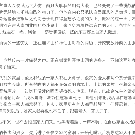
主事人金俊武元气大伤，两只火耿耿的铜铃大眼，已经失去了一些挑战
劳无益地去消耗自己的精力了。但他在内心只承认自己屈从的是命运，
命运也会把报应之剑高悬于现在得意忘形之徒的头上。搬家的这一天，
咽河东岸从南到北的那条小路上，来回穿梭着搬运东西的人们。帮忙的
，炕拦石，锅，锅台……娇贵和值钱一些的东西都是自家人搬运。
抽调的一些劳力，正在庙坪山和神仙山对称的两边，开挖安放炸药的山
，突然传来一片痛哭之声。正在搬家和开挖山洞的许多人，不知这两年
院子涌来。
八乱的家里，俊文和他的一家人都在哭鼻子。俊武的爱人和两个孩子也
们放声长嚎。所有哭啼的人都围在炕边的脚地上。土炕的席片上坐着金
着炕席片，一边咧开没牙的嘴巴哭得死去活来。现在，已故金先生的遗
喃地念叨着：“我不走呀！我就住这窑里死呀！叫他们来把我活埋在这窑
金俊文一家人都惹哭了。其实，家里所有的人都早想哭了，但硬忍着。
声痛哭以后，这家人就再也忍不住了，跟着老人一齐哭开了。
他不哭，也不去拒挡家人们哭。他黑丧着脸，一声不吭，在自己家里收拾
的长者和妇女，先后进了金俊文家的窑洞，开始七嘴八舌劝导这家人不