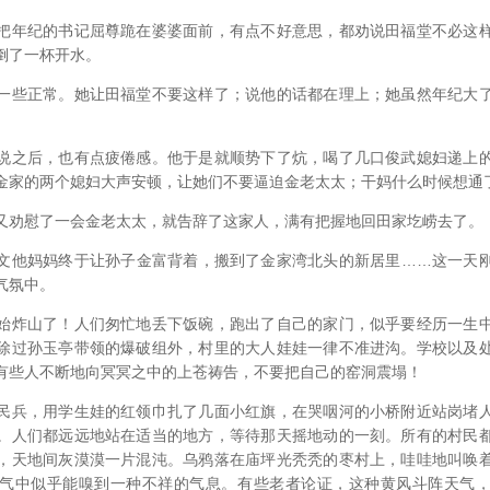
把年纪的书记屈尊跪在婆婆面前，有点不好意思，都劝说田福堂不必这
倒了一杯开水。
一些正常。她让田福堂不要这样了；说他的话都在理上；她虽然年纪大
说之后，也有点疲倦感。他于是就顺势下了炕，喝了几口俊武媳妇递上
金家的两个媳妇大声安顿，让她们不要逼迫金老太太；干妈什么时候想通
又劝慰了一会金老太太，就告辞了这家人，满有把握地回田家圪崂去了。
文他妈妈终于让孙子金富背着，搬到了金家湾北头的新居里……这一天
气氛中。
始炸山了！人们匆忙地丢下饭碗，跑出了自己的家门，似乎要经历一生
除过孙玉亭带领的爆破组外，村里的大人娃娃一律不准进沟。学校以及
有些人不断地向冥冥之中的上苍祷告，不要把自己的窑洞震塌！
民兵，用学生娃的红领巾扎了几面小红旗，在哭咽河的小桥附近站岗堵
。人们都远远地站在适当的地方，等待那天摇地动的一刻。所有的村民
，天地间灰漠漠一片混沌。乌鸦落在庙坪光秃秃的枣村上，哇哇地叫唤
气中似乎能嗅到一种不祥的气息。有些老者论证，这种黄风斗阵天气