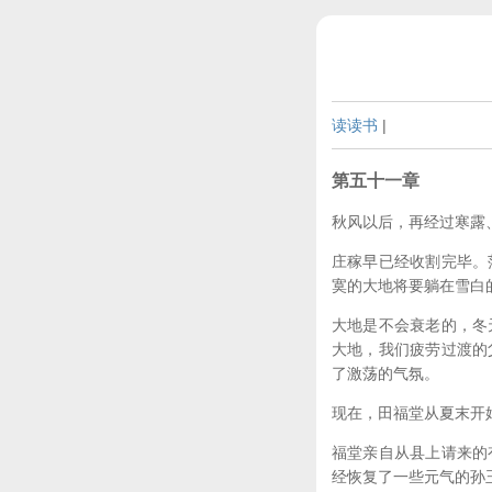
读读书
|
第五十一章
秋风以后，再经过寒露
庄稼早已经收割完毕。
寞的大地将要躺在雪白
大地是不会衰老的，冬
大地，我们疲劳过渡的
了激荡的气氛。
现在，田福堂从夏末开
福堂亲自从县上请来的
经恢复了一些元气的孙