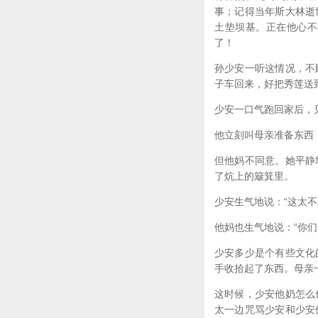
事；记得当年斯大林逝
土垫坝基。正在他心不
了！
孙少安一听这情况，不
子车回来，好把秀莲送
少安一口气跑回家后，
他立刻叫母亲准备东西
但他妈不同意。她平静
了炕上的簸箕里。
少安生气地说：“这太
他妈也生气地说：“你
少安多少是个有些文化
手收拾起了东西。母亲
这时候，少安他奶怎么
太一边咒骂少安和少安