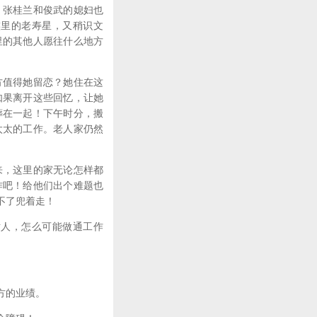
，张桂兰和俊武的媳妇也
族里的老寿星，又稍识文
里的其他人愿往什么地方
方值得她留恋？她住在这
如果离开这些回忆，让她
葬在一起！下午时分，搬
太太的工作。老人家仍然
来，这里的家无论怎样都
作吧！给他们出个难题也
不了兜着走！
世人，怎么可能做通工作
方的业绩。