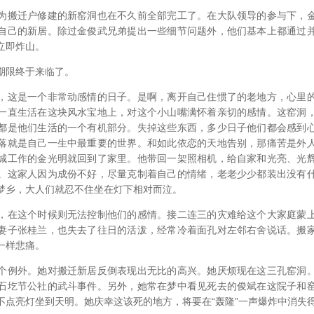
为搬迁户修建的新窑洞也在不久前全部完工了。在大队领导的参与下，
自己的新居。除过金俊武兄弟提出一些细节问题外，他们基本上都通过
立即炸山。
期限终于来临了。
，这是一个非常动感情的日子。是啊，离开自己住惯了的老地方，心里
一直生活在这块风水宝地上，对这个小山嘴满怀着亲切的感情。这窑洞
都是他们生活的一个有机部分。失掉这些东西，多少日子他们都会感到
落就是自己一生中最重要的世界。和如此依恋的天地告别，那痛苦是外
城工作的金光明就回到了家里。他带回一架照相机，给自家和光亮、光
。这家人因为成份不好，尽量克制着自己的情绪，老老少少都装出没有
梦乡，大人们就忍不住坐在灯下相对而泣。
，在这个时候则无法控制他们的感情。接二连三的灾难给这个大家庭蒙
妻子张桂兰，也失去了往日的活泼，经常冷着面孔对左邻右舍说话。搬
一样悲痛。
个例外。她对搬迁新居反倒表现出无比的高兴。她厌烦现在这三孔窑洞
石圪节公社的武斗事件。另外，她常在梦中看见死去的俊斌在这院子和
不点亮灯坐到天明。她庆幸这该死的地方，将要在“轰隆”一声爆炸中消失