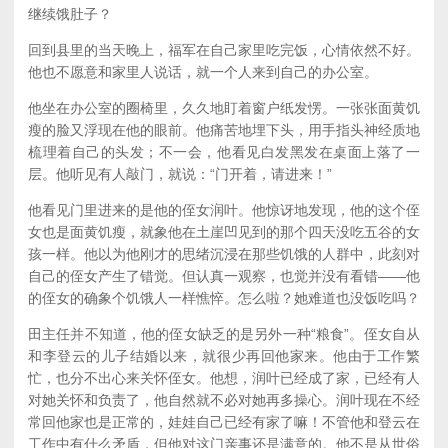
继续饿肚子？
回到县里的当天晚上，福军在自己家里吃完饭，心情依然不好。
他也不愿意和家里人说话，就一个人来到自己的办公室。
他坐在办公室的圈椅里，久久地盯着窗户纸发愣。一张张面黄饥
瘦的脸又浮现在他的眼前。他痛苦地埋下头，用手指头神经质地
梳理着自己的头发；不一会，他看见白发黑发在桌面上落了一
层。他听见有人敲门，就说：“门开着，请进来！”
他看见门里进来的是他的侄女润叶。他惊讶地发现，他的这个侄
女也是面黄饥瘦，就象他在土崖凹见到的那个四天没吃五谷的女
孩一样。他以为他刚才的思绪沉浸在那些饥饿的人群中，此刻对
自己的侄女产生了错觉。但认真一观察，也觉并没有看错——他
的侄女的确象个饥饿人一样憔悴。怎么啦？她难道也没饭吃吗？
田主任并不知道，他的侄女缺乏的是另外一种“粮食”。侄女自从
和李登云的儿子结婚以来，就很少再回他家来。他由于工作繁
忙，也分不出心来关怀侄女。他想，润叶已经成了家，已经有人
对她关怀和负责了，他自然就不必对她再多操心。润叶现在不经
常回他家也是正常的，娃娃自己已经有家了嘛！不管他和登云在
工作中有什么矛盾，但他对这门亲事还是满意的。他不是从世俗