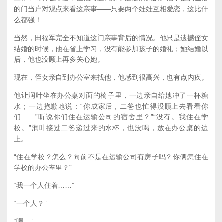
的门当户对观点来看这亲事——只要两个娃娃互相爱恋，这比什
么都强！
当然，田福军完全不知道这门亲事背后的情况。他只是遗撼侄女
结婚的时候，他在省上学习，没有能参加孩子的婚礼；她结婚以
后，他也没顾上再多关心她。
现在，侄女亲自到办公室来找他，他感到很高兴，也有点内疚。
他让润叶坐在办公桌对面的椅子里，一边亲自给她冲了一杯糖
水；一边抱歉地说：“你成家后，二爸也忙得没顾上去看看你
们……”听说你们住在运输公司的宿舍里？”“没有。我住在学
校。”润叶接过二爸递过来的水杯，也没喝，放在办公桌的边
上。
“住在学校？怎么？向前不是在运输公司有房子吗？你俩怎住在
学校的办公室里？”
“我一个人住着……”
“一个人？”
“嗯。”