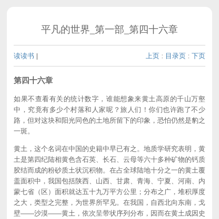
平凡的世界_第一部_第四十六章
读读书
|
上页
:
目录页
:
下页
第四十六章
如果不查看有关的统计数字，谁能想象来黄土高原的千山万壑
中，究竟有多少个村落和人家呢？旅人们！你们也许跑了不少
路，但对这块和阳光同色的土地所留下的印象，恐怕仍然是豹之
一斑。
黄土，这个名词在中国的史籍中早已有之。地质学研究表明，黄
土是第四纪陆相黄色含石英、长石、云母等六十多种矿物的钙质
胶结而成的粉砂质土状沉积物。在占全球陆地十分之一的黄土覆
盖面积中，我国包括陕西、山西、甘肃、青海、宁夏、河南、内
蒙七省（区）面积就达五十九万平方公里；分布之广，堆积厚度
之大，类型之完整，为世界所罕见。在我国，自西北向东南，戈
壁——沙漠——黄土，依次呈带状序列分布，因而在黄土成因史