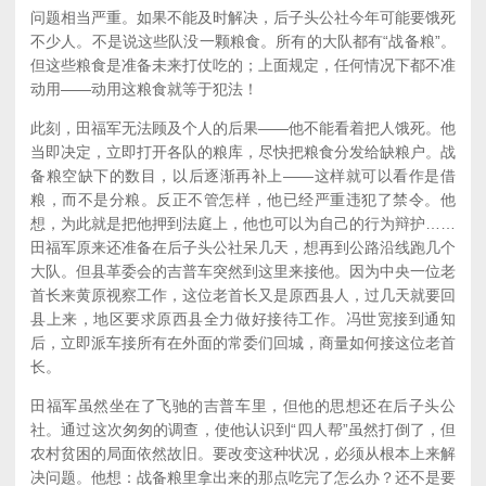
问题相当严重。如果不能及时解决，后子头公社今年可能要饿死
不少人。不是说这些队没一颗粮食。所有的大队都有“战备粮”。
但这些粮食是准备未来打仗吃的；上面规定，任何情况下都不准
动用——动用这粮食就等于犯法！
此刻，田福军无法顾及个人的后果——他不能看着把人饿死。他
当即决定，立即打开各队的粮库，尽快把粮食分发给缺粮户。战
备粮空缺下的数目，以后逐渐再补上——这样就可以看作是借
粮，而不是分粮。反正不管怎样，他已经严重违犯了禁令。他
想，为此就是把他押到法庭上，他也可以为自己的行为辩护……
田福军原来还准备在后子头公社呆几天，想再到公路沿线跑几个
大队。但县革委会的吉普车突然到这里来接他。因为中央一位老
首长来黄原视察工作，这位老首长又是原西县人，过几天就要回
县上来，地区要求原西县全力做好接待工作。冯世宽接到通知
后，立即派车接所有在外面的常委们回城，商量如何接这位老首
长。
田福军虽然坐在了飞驰的吉普车里，但他的思想还在后子头公
社。通过这次匆匆的调查，使他认识到“四人帮”虽然打倒了，但
农村贫困的局面依然故旧。要改变这种状况，必须从根本上来解
决问题。他想：战备粮里拿出来的那点吃完了怎么办？还不是要