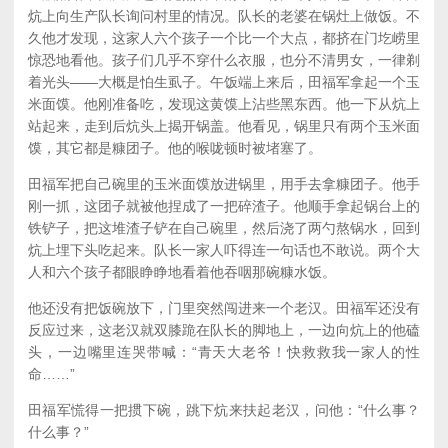
炕上向生产队长询问村里的情况。队长的老婆在锅灶上做饭。不
久他才发现，这家人六个孩子一个比一个大点，都挤在门圪崂里
惊恐地看他。孩子们几乎不穿什么衣服，也分不清男女，一律剃
着光头——大概是怕生虱子。午饭端上来后，田福军拿起一个玉
米面馍。他刚准备吃，发现这黄馍上沾些黑东西。他一下从炕上
站起来，走到后炕头上揭开锅盖。他看见，锅里只有两个玉米面
馍，其它都是糠团子。他的喉咙顿时被堵塞了。
田福军把自己碗里的玉米面馍放进锅里，用手去拿糠团子。他手
刚一抓，这团子就被他捏成了一把碎渣子。他顺手拿起锅台上的
铁铲子，把这堆渣子铲在自己碗里，然后浇了两勺熬锅水，回到
炕上埋下头吃起来。队长一家人吓得连一句话也不敢说。两个大
人和六个孩子都眼睁睁地看着他吞咽那碗糠水饭。
他还没有把饭碗放下，门里突然闯进来一个老汉。田福军还没有
反应过来，这老汉就双膝跪在队长的脚地上，一边向炕上的他磕
头，一边嘴里连哭带喊：“青天大老爷！快救救我一家人的性
命……”
田福军慌得一把掼下碗，跳下炕来扶起老汉，问他：“什么事？
什么事？”