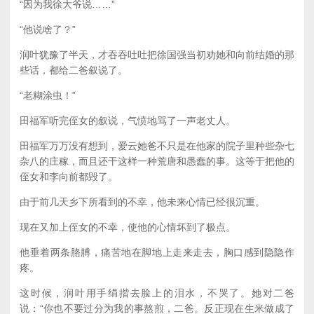
“因为我徐大爷说……”
“他说啥了？”
润叶犹豫了半天，才吞吞吐吐把徐国强当初劝她和向前结婚的那
些话，都给二爸叙说了。
“老糊涂虫！”
田福军听完侄女的叙说，气愤地骂了一声老丈人。
田福军万万没有想到，爱云她爸不只是在他家的院子里种些杂七
杂八的庄稼，而且还干这样一种荒唐和愚蠢的事。这等于把他的
侄女和李向前都毁了。
由于前几天乡下所看到的不幸，他未来心情已经很沉重。
现在又加上侄女的不幸，使他的心情坏到了极点。
他垂着两条胳膊，痛苦地在脚地上走来走去，胸口感到隐隐作
疼。
这时候，润叶用手绢揩去脸上的泪水，不哭了。她对二爸
说：“你也不要过分为我的事熬煎，二爸。反正现在生米做成了