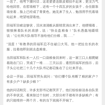
一息了。他弯下腰问话，这老婆婆连眼皮都抬不起来，更没力气
给他回答。在窑墙根下，还有一个十四五岁的女孩子，合住眼靠
墙坐着，脸上已经成了青黄色。她见来了生人，勉强用手托着墙
站起来，绝望地望着他。
田福军目睹这惨状，泪水汹涌般从眼睛里淌出来了。他哽咽着，
狠狠揪着队长的肩膀，说：“快去盘粮食！”队长愚蠢地嗫嚅
说：“公社和大队领导不放给他们分粮，我……”
“混蛋！”有教养的田福军忍不住破口大骂。他一把扯住长的衣
服，拉着他即刻就去盘粮食。
当田福军和队长一人扛一口袋粮食回来时，这一家三口人都爬蜒
着跪在门口，哭成了一堆……三天以后，遵照田福军的指示，后
子头公社把二十几个大队书记都召集在了公社来开会。
会议一开始，田福军劈头就问：“你们哪个队有断了粮的家户？
有多少户？缺多少粮？”
他的问话刚完，许多支部书记都哭开了。他们纷纷叙说各自队里
的不幸状况。看来除过个别村，大部分村子都有许多缺粮户；有
的只能维持一两个月，有的当下就揭不开锅了。