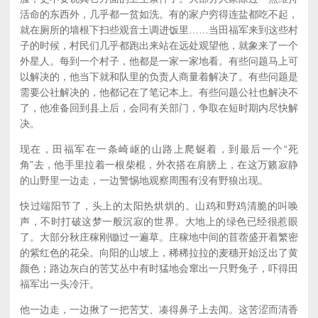
活命的东西外，几乎都一贫如洗。有的家户穷得连盐都吃不起，
就在厕所的墙根下扫些观音土调进饭里……当田福军来到这些村
子的时候，村民们几乎都跑出来站在远处观望他，就象来了一个
外星人。每到一个村子，他都是一家一家地看。有些问题马上可
以解决的，他当下就和队里的负责人商量着解决了。有些问题是
需要公社解决的，他都记在了笔记本上。有些问题公社也解决不
了，他准备回到县上后，会同有关部门，争取在短时期内尽快解
决。
现在，田福军在一条崎岖的山路上爬蜒着，到最后一个“死
角”去，他手里拉着一根柴棍，外衣搭在肩膀上，在这万籁寂静
的山野里一边走，一边警惕地观察周围有没有野狼出现。
快过端阳节了，头上的太阳热烘烘的。山鸡和野鸡清脆的叫唤
声，不时打破这梦一般沉寂的世界。大地上的绿色已经很惹眼
了。大部分秋庄稼刚锄过一遍草。庄稼地中间的苜蓿盛开着繁密
的紫红色的花朵。向阳的山坡上，稀稀拉拉的麦穗开始泛出了黄
颜色；路边灰白的苦艾丛中有时猛地会窜出一只野兔子，吓得田
福军出一头冷汗。
他一边走，一边揪了一把苦艾、凑得鼻子上去闻。这苦涩而清香