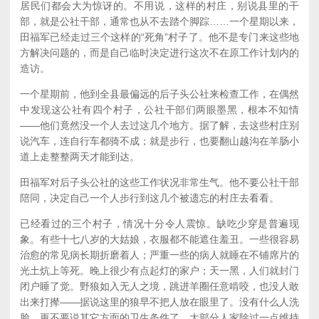
居民们都会大为惊讶的。不用说，这样的村庄，别说县里的干
部，就是公社干部，通常也从不去踏个脚踪……一个星期以来，
田福军已经走过三个这样的“死角”村子了。他不是专门来这些地
方解决问题的，而是自己临时决定进行这次不在原工作计划内的
造访。
一个星期前，他到全县最偏远的后子头公社来检查工作，在偶然
中发现这公社有四个村子，公社干部们两眼墨黑，根本不知情
——他们竟然没一个人去过这几个地方。据了解，去这些村庄别
说汽车，连自行车都骑不成；就是步行，也要翻山越沟在羊肠小
道上走整整两天才能到达。
田福军对后子头公社的这些工作状况非常生气。他不要公社干部
陪同，决定自己一个人步行到这几个被遗忘的村庄去看看。
已经看过的三个村子，情况十分令人震惊。缺吃少穿是普遍现
象。有些十七八岁的大姑娘，衣服都不能遮住羞丑。一些很容易
治愈的常见病长期折磨着人；严重一些的病人就睡在不铺席片的
光土炕上等死。晚上很少有点起灯的家户；天一黑，人们就封门
闭户睡了觉。野狼如入无人之境，跳进羊圈任意啃咬，也没人敢
出来打撵——据说这里的狼早不把人放在眼里了。没有什么人洗
脸，更不要说其它方面的卫生条件了。大部分人家除过一点维持