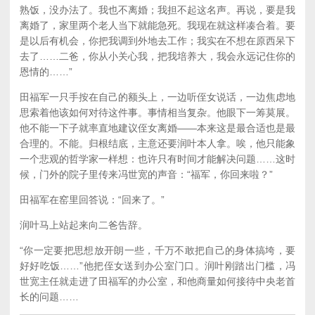
熟饭，没办法了。我也不离婚；我担不起这名声。再说，要是我
离婚了，家里两个老人当下就能急死。我现在就这样凑合着。要
是以后有机会，你把我调到外地去工作；我实在不想在原西呆下
去了……二爸，你从小关心我，把我培养大，我会永远记住你的
恩情的……”
田福军一只手按在自己的额头上，一边听侄女说话，一边焦虑地
思索着他该如何对待这件事。事情相当复杂。他眼下一筹莫展。
他不能一下子就率直地建议侄女离婚——本来这是最合适也是最
合理的。不能。归根结底，主意还要润叶本人拿。唉，他只能象
一个悲观的哲学家一样想：也许只有时间才能解决问题……这时
候，门外的院子里传来冯世宽的声音：“福军，你回来啦？”
田福军在窑里回答说：“回来了。”
润叶马上站起来向二爸告辞。
“你一定要把思想放开朗一些，千万不敢把自己的身体搞垮，要
好好吃饭……”他把侄女送到办公室门口。润叶刚踏出门槛，冯
世宽主任就走进了田福军的办公室，和他商量如何接待中央老首
长的问题……