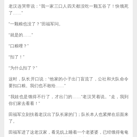
老汉连哭带说：“我一家三口人四天都没吃一颗五谷了！快饿死
了……”
“一颗粮也没了？”田福军问。
“就是的……”
“口粮哩？”
“扣了！”
“为什么扣了？”
这时，队长开口说：“他家的小子出门盲流了，公社和大队命令
要扣口粮。我们也不敢给……”
“我娃也是饿得不行了，才出门的……”老汉哭着说。“走，我到
你们家去看看！”
田福军立刻扶着老汉出了队长家的门；队长本人也紧撵在后面来
了。
田福军进了这老汉家，看见炕上睡着一个老婆婆，已经饿得奄奄