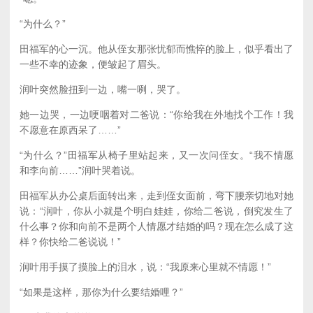
“为什么？”
田福军的心一沉。他从侄女那张忧郁而憔悴的脸上，似乎看出了
一些不幸的迹象，便皱起了眉头。
润叶突然脸扭到一边，嘴一咧，哭了。
她一边哭，一边哽咽着对二爸说：“你给我在外地找个工作！我
不愿意在原西呆了……”
“为什么？”田福军从椅子里站起来，又一次问侄女。“我不情愿
和李向前……”润叶哭着说。
田福军从办公桌后面转出来，走到侄女面前，弯下腰亲切地对她
说：“润叶，你从小就是个明白娃娃，你给二爸说，倒究发生了
什么事？你和向前不是两个人情愿才结婚的吗？现在怎么成了这
样？你快给二爸说说！”
润叶用手摸了摸脸上的泪水，说：“我原来心里就不情愿！”
“如果是这样，那你为什么要结婚哩？”