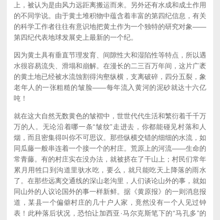
上，被认为是由风力远距离搬运而来。另外还有水成和成土作用
的不同学说。由于黄土堆积物中蕴含着丰富的第四纪信息，有关
的科学工作者往往有意识地把黄土作为一个独特的研究对象——
第四纪代表地球发展史上最新的一个纪。
因为黄土具有垂直节理发育、间隙性大和湿陷性等特点，所以遇
水很容易流失、滑塌和崩解。在漫长的二三百万年间，这片广袤
的黄土地已经被水流蚀割得沟壑纵横，支离破碎，四分五裂，象
老年人的一张粗糙的皱脸——每年流入黄河的泥砂就达十六亿
吨！
就在这大自然无数黄色的皱褶中，世世代代生活和繁衍着千千万
万的人。无论沿着哪一条“皱纹”走进去，你都能碰见村落和人
烟，而且密集得叫你不可思议。那些纵横交错的细细的水流，如
同瓜藤一般串连着一个接一个的村庄。荒原上的河流——生命的
常青藤。有的村庄实在没办法，就被挤在了干山上；村民们常年
累月用牲口到沟道里驮水吃，要么，就只能吃天上降落的雨水
了。在那些远离交通线的深山老沟里，人们谈论山外的事，就如
同山外的人议论国外的事一样新鲜。据《黄原报》的一则消息报
道，某县一个偏僻村庄的几十户人家，竟然没有一个人见过钟
表！此种落后状况，恐怕让加西亚·马尔克斯笔下的“马孔多”的