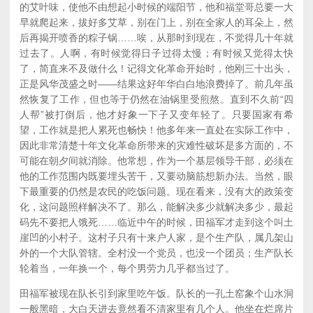
的艾叶味，使他不由想起小时候的端阳节，他和福堂哥总要一大
早就爬起来，拔好多艾草，别在门上，别在全家人的耳朵上，然
后再揭开喷香的粽子锅……唉，从那时到现在，不觉得几十年就
过去了。人啊，有时候觉得日子过得太慢；有时候又觉得太快
了，简直来不及做什么！记得文化革命开始时，他刚三十出头，
正是风华茂盛之时——结果这好年华白白地浪费掉了。前几年虽
然恢复了工作，但也等于仍然在油锅里受煎熬。直到不久前“四
人帮”被打倒后，他才好象一下子又变年轻了。只要国家有希
望，工作就是把人累死也畅快！他多年来一直处在实际工作中，
因此非常清楚十年文化革命所带来的灾难性破坏是多方面的，不
可能在朝夕间就消除。他常想，作为一个基层领导干部，必须在
他的工作范围内既要埋头苦干，又要动脑筋想新办法。当然，眼
下最重要的仍然是农民的吃饭问题。现在看来，没有大的政策变
化，这问题照样解决不了。那么，能解决多少就解决多少，最起
码先不要把人饿死……临近中午的时候，田福军才走到这个叫土
崖凹的小村子。这村子只有十来户人家，是个生产队，属几架山
外的一个大队管辖。全村没一个党员，也没一个团员；生产队长
轮着当，一年换一个，每个男劳力几乎都当过了。
田福军被现在队长引到家里吃午饭。队长的一孔土窑象个山水洞
一般黑暗，大白天进去竟然看不清家里有几个人。他坐在烂席片