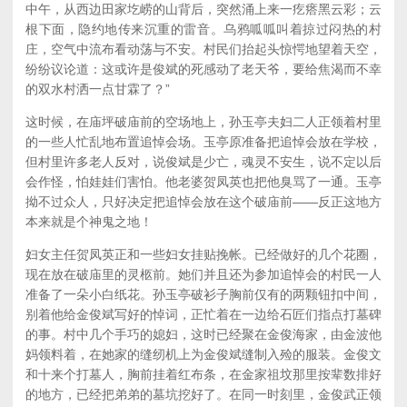
中午，从西边田家圪崂的山背后，突然涌上来一疙瘩黑云彩；云
根下面，隐约地传来沉重的雷音。乌鸦呱呱叫着掠过闷热的村
庄，空气中流布看动荡与不安。村民们抬起头惊愕地望着天空，
纷纷议论道：这或许是俊斌的死感动了老天爷，要给焦渴而不幸
的双水村洒一点甘霖了？”
这时候，在庙坪破庙前的空场地上，孙玉亭夫妇二人正领着村里
的一些人忙乱地布置追悼会场。玉亭原准备把追悼会放在学校，
但村里许多老人反对，说俊斌是少亡，魂灵不安生，说不定以后
会作怪，怕娃娃们害怕。他老婆贺凤英也把他臭骂了一通。玉亭
拗不过众人，只好决定把追悼会放在这个破庙前——反正这地方
本来就是个神鬼之地！
妇女主任贺凤英正和一些妇女挂贴挽帐。已经做好的几个花圈，
现在放在破庙里的灵柩前。她们并且还为参加追悼会的村民一人
准备了一朵小白纸花。孙玉亭破衫子胸前仅有的两颗钮扣中间，
别着他给金俊斌写好的悼词，正忙着在一边给石匠们指点打墓碑
的事。村中几个手巧的媳妇，这时已经聚在金俊海家，由金波他
妈领料着，在她家的缝纫机上为金俊斌缝制入殓的服装。金俊文
和十来个打墓人，胸前挂着红布条，在金家祖坟那里按辈数排好
的地方，已经把弟弟的墓坑挖好了。在同一时刻里，金俊武正领