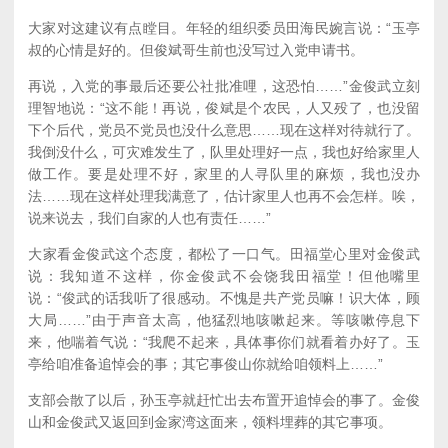
大家对这建议有点瞠目。年轻的组织委员田海民婉言说：“玉亭
叔的心情是好的。但俊斌哥生前也没写过入党申请书。
再说，入党的事最后还要公社批准哩，这恐怕……”金俊武立刻
理智地说：“这不能！再说，俊斌是个农民，人又殁了，也没留
下个后代，党员不党员也没什么意思……现在这样对待就行了。
我倒没什么，可灾难发生了，队里处理好一点，我也好给家里人
做工作。要是处理不好，家里的人寻队里的麻烦，我也没办
法……现在这样处理我满意了，估计家里人也再不会怎样。唉，
说来说去，我们自家的人也有责任……”
大家看金俊武这个态度，都松了一口气。田福堂心里对金俊武
说：我知道不这样，你金俊武不会饶我田福堂！但他嘴里
说：“俊武的话我听了很感动。不愧是共产党员嘛！识大体，顾
大局……”由于声音太高，他猛烈地咳嗽起来。等咳嗽停息下
来，他喘着气说：“我爬不起来，具体事你们就看着办好了。玉
亭给咱准备追悼会的事；其它事俊山你就给咱领料上……”
支部会散了以后，孙玉亭就赶忙出去布置开追悼会的事了。金俊
山和金俊武又返回到金家湾这面来，领料埋葬的其它事项。