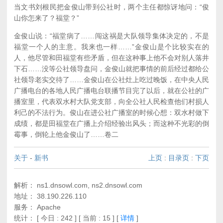
当文书刘根民把金俊山带到公社时，两个主任都惊讶地问：“俊
山你怎来了？福堂？”
金俊山说：“福堂病了……闯这祸是大队领导集体决定的，不是
福堂一个人的主意。我来也一样……”金俊山是个比较实在的
人，他尽管和田福堂有些矛盾，但在这种事上他不会对别人落井
下石……没等公社领导盘问，金俊山就把事情的前后经过都给公
社领导老实交待了……金俊山在公社灶上吃过晚饭，在中央人民
广播电台的各地人民广播电台联播节目完了以后，就在公社的广
播室里，代表双水村大队党支部，向全公社人民检查他们村损人
利己的不法行为。俊山在进公社广播室的时候心想：双水村做下
成绩，都是田福堂在广播上介绍经验出风头；而这种不光彩的倒
霉事，倒轮上他金俊山了……卷二
关于
-
新书
上页
:
目录页
:
下页
解析： ns1.dnsowl.com, ns2.dnsowl.com
地址： 38.190.226.110
服务： Apache
统计：
[ 今日 : 242 ] [ 当前 : 15 ]
[
详情
]