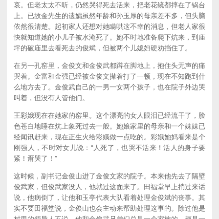
哀。但老太太不听，仍然哭得死去活来，把老花镜都摔在了锅台
上。已故金先生的遗孀虽然年龄和孙玉厚的母亲差不多，但头脑
依然很清楚。起初家人还想对她瞒哄这不幸的消息，但老人家很
快就知道她的小儿子被水淹死了。她不时地准备爬下炕来，到庙
坪的破庙里去看死去的俊斌，但被两个儿媳妇硬劝挡住了。
在另一孔窑里，金俊文和金俊武都蹲在脚地上，抱住头无声的痛
哭着。金富和金强已经被金俊文撵着打了一顿，现在不知跑到什
么地方去了。金俊武自己的一男一女两个孩子，也在院子外边哭
叫着，但没有人管他们。
王彩娥现在在她家的窑里。这个漂亮的女人眼泪已经流干了，脸
色苍白地睡在炕上象死过去一般。她娘家里的母亲和一个妹妹已
经闻讯赶来，现在正生火给彩娥做一点吃的。彩娥她妈看来是个
刚强人，不时对女儿说：“人死了，也哭不活来！活人的身子要
紧！甭哭了！”
这时候，副书记金俊山进了金俊文家的院子。本来他先去了隔壁
俊武家，但俊武家没人，他就过这面来了。田福堂早上捎过来话
说，他病倒了，让他和玉亭代表大队看着处理金俊斌的丧事。其
实不要田福堂说，金俊山也会主动来帮助处理这事的。除过他是
村里的领导人不说，他和金俊武兄弟们总是一个家族的，都是一