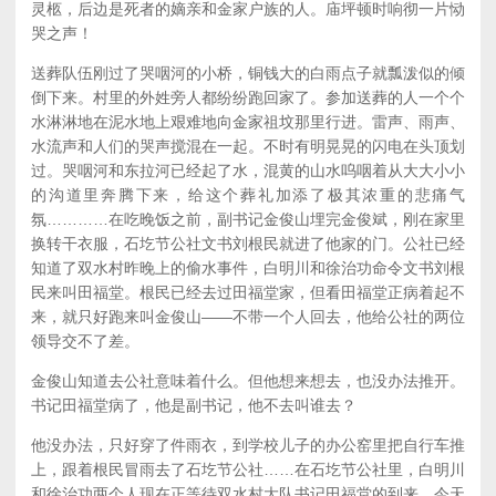
灵柩，后边是死者的嫡亲和金家户族的人。庙坪顿时响彻一片恸
哭之声！
送葬队伍刚过了哭咽河的小桥，铜钱大的白雨点子就瓢泼似的倾
倒下来。村里的外姓旁人都纷纷跑回家了。参加送葬的人一个个
水淋淋地在泥水地上艰难地向金家祖坟那里行进。雷声、雨声、
水流声和人们的哭声搅混在一起。不时有明晃晃的闪电在头顶划
过。哭咽河和东拉河已经起了水，混黄的山水呜咽着从大大小小
的沟道里奔腾下来，给这个葬礼加添了极其浓重的悲痛气
氛…………在吃晚饭之前，副书记金俊山埋完金俊斌，刚在家里
换转干衣服，石圪节公社文书刘根民就进了他家的门。公社已经
知道了双水村昨晚上的偷水事件，白明川和徐治功命令文书刘根
民来叫田福堂。根民已经去过田福堂家，但看田福堂正病着起不
来，就只好跑来叫金俊山——不带一个人回去，他给公社的两位
领导交不了差。
金俊山知道去公社意味着什么。但他想来想去，也没办法推开。
书记田福堂病了，他是副书记，他不去叫谁去？
他没办法，只好穿了件雨衣，到学校儿子的办公窑里把自行车推
上，跟着根民冒雨去了石圪节公社……在石圪节公社里，白明川
和徐治功两个人现在正等待双水村大队书记田福堂的到来。今天