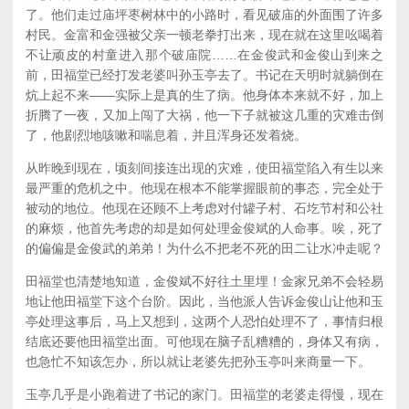
了。他们走过庙坪枣树林中的小路时，看见破庙的外面围了许多
村民。金富和金强被父亲一顿老拳打出来，现在就在这里吆喝着
不让顽皮的村童进入那个破庙院……在金俊武和金俊山到来之
前，田福堂已经打发老婆叫孙玉亭去了。书记在天明时就躺倒在
炕上起不来——实际上是真的生了病。他身体本来就不好，加上
折腾了一夜，又加上闯了大祸，他一下子就被这几重的灾难击倒
了，他剧烈地咳嗽和喘息着，并且浑身还发着烧。
从昨晚到现在，顷刻间接连出现的灾难，使田福堂陷入有生以来
最严重的危机之中。他现在根本不能掌握眼前的事态，完全处于
被动的地位。他现在还顾不上考虑对付罐子村、石圪节村和公社
的麻烦，他首先考虑的却是如何处理金俊斌的人命事。唉，死了
的偏偏是金俊武的弟弟！为什么不把老不死的田二让水冲走呢？
田福堂也清楚地知道，金俊斌不好往土里埋！金家兄弟不会轻易
地让他田福堂下这个台阶。因此，当他派人告诉金俊山让他和玉
亭处理这事后，马上又想到，这两个人恐怕处理不了，事情归根
结底还要他田福堂出面。可他现在脑子乱糟糟的，身体又有病，
也急忙不知该怎办，所以就让老婆先把孙玉亭叫来商量一下。
玉亭几乎是小跑着进了书记的家门。田福堂的老婆走得慢，现在