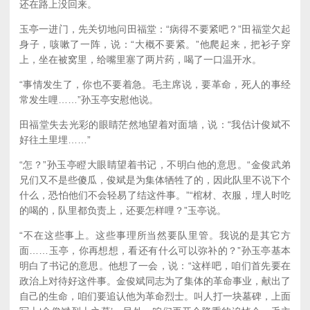
还在路上没回来。
玉亭一进门，先关切地问田福堂：“病得不要紧吧？”田福堂欠起
身子，咳嗽了一阵，说：“大概不要紧。”他爬起来，把衫子穿
上，坐在被窝里，给嘴里塞了两片药，喝了一口温开水。
“事情发生了，你也不要着急。毛主席说，要革命，死人的事经
常发生哩……”孙玉亭安慰他说。
田福堂失去光彩的眼睛茫然地望着对面墙，说：“我估计俊斌不
好往土里埋……”
“怎？”孙玉亭瞪大眼睛望着书记，不明白他的意思。“金俊武弟
兄们又不是些傻瓜，俊斌是为集体牺牲了的，因此队里不说下个
什么，恐怕他们不会轻易了结这件事。”“棺材、衣服，埋人时吃
的喝的，队里都负责上，还要怎样哩？”玉亭说。
“不在这些事上。这些事理所当然要队里管。我说的是其它方
面……玉亭，你再想想，看还有什么可以弥补的？”孙玉亭基本
明白了书记的意思。他想了一会，说：“这样吧，咱们首先要在
政治上对待好这件事。金俊斌同志为了集体的革命事业，献出了
自己的生命，咱们要追认他为革命烈士。叫人打一块墓碑，上面