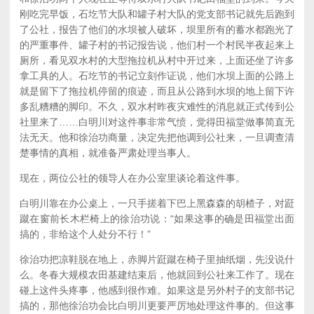
刚吃完早饭，石圪节大队和罐子村大队的党支部书记就先后跑到
了公社，报告了他们的水坝被人破坏，坝里所有的蓄水都跑光了
的严重事件、罐子村的书记报告说，他们村一个村民半夜起来上
厕所，看见双水村的大型拖拉机从村中开过来，上面还坐了许多
拿工具的人。石圪节的书记立刻作证说，他们水坝上面的公路上
就是留下了拖拉机停留的痕迹，而且从公路到水坝的地上留下许
多乱糟糟的脚印。不久，双水村昨夜灾难性的消息就正式传到公
社里来了……白明川对这件事非常气愤，觉得田福堂做事简直无
法无天。他和徐治功商量，决定先把他调到公社来，一旦调查清
楚事情的真相，就准备严肃处理当事人。
现在，两位公社的领导人在办公室里谈论着这件事。
白明川靠在办公桌上，一只手搓着下巴上黑森森的胡楂子，对跹
蹴在窗前长木栏椅上的徐治功说：“如果这事的确是田福堂出面
搞的，非给这个人处分不行！”
徐治功把凉鞋脱在地上，赤脚片跹蹴在椅子里抽纸烟，先没说什
么。冬春大规模农田基建结束后，他就回到公社来工作了。现在
碰上这件头疼事，他感到很作难。如果这是另外村子的支部书记
搞的，那他徐治功会比白明川更要严厉地处理这件事的。但这事