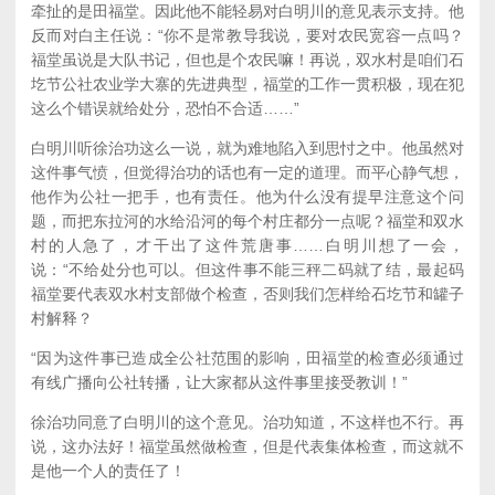
牵扯的是田福堂。因此他不能轻易对白明川的意见表示支持。他
反而对白主任说：“你不是常教导我说，要对农民宽容一点吗？
福堂虽说是大队书记，但也是个农民嘛！再说，双水村是咱们石
圪节公社农业学大寨的先进典型，福堂的工作一贯积极，现在犯
这么个错误就给处分，恐怕不合适……”
白明川听徐治功这么一说，就为难地陷入到思忖之中。他虽然对
这件事气愤，但觉得治功的话也有一定的道理。而平心静气想，
他作为公社一把手，也有责任。他为什么没有提早注意这个问
题，而把东拉河的水给沿河的每个村庄都分一点呢？福堂和双水
村的人急了，才干出了这件荒唐事……白明川想了一会，
说：“不给处分也可以。但这件事不能三秤二码就了结，最起码
福堂要代表双水村支部做个检查，否则我们怎样给石圪节和罐子
村解释？
“因为这件事已造成全公社范围的影响，田福堂的检查必须通过
有线广播向公社转播，让大家都从这件事里接受教训！”
徐治功同意了白明川的这个意见。治功知道，不这样也不行。再
说，这办法好！福堂虽然做检查，但是代表集体检查，而这就不
是他一个人的责任了！