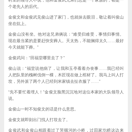
个老先人的后代。
金俊文和金俊武见俊山进了家门，也就抹去眼泪，敬让着叫俊山
坐在炕上。
金俊山没有坐。他对这兄弟俩说：“难受归难受，事情归事情。
现在最当紧的是要赶快安葬人。天太热，不能搁得太久……最好
今天就能下葬。”
金俊武问：“田福堂哪里去了？”
俊山说：“福堂说他病了，让我和玉亭看着办丧事……我已经叫
人把队里的槐树伐倒一棵，木匠现在做上棺材了。我马上叫人打
坟，另外派了两个人已经到米家镇去扯衣服了……”
“先不要忙着埋人！”金俊文脸黑沉沉地对这位本家的大队领导人
说。
金俊山一时不知俊文的话是什么意思。
金俊文就即刻出门找人打坟去了。
金俊武和金俊山相跟着过了哭咽河的小桥，过田家圪崂这边来