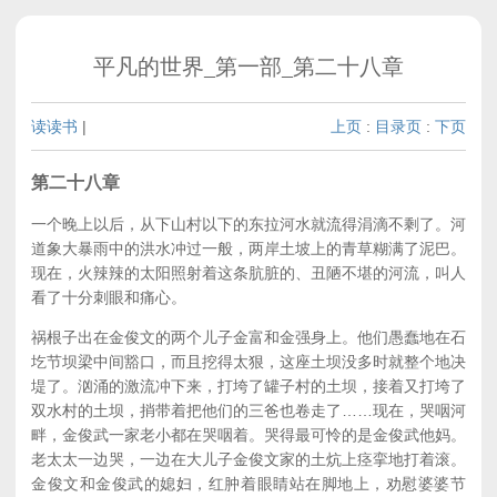
平凡的世界_第一部_第二十八章
读读书
|
上页
:
目录页
:
下页
第二十八章
一个晚上以后，从下山村以下的东拉河水就流得涓滴不剩了。河
道象大暴雨中的洪水冲过一般，两岸土坡上的青草糊满了泥巴。
现在，火辣辣的太阳照射着这条肮脏的、丑陋不堪的河流，叫人
看了十分刺眼和痛心。
祸根子出在金俊文的两个儿子金富和金强身上。他们愚蠢地在石
圪节坝梁中间豁口，而且挖得太狠，这座土坝没多时就整个地决
堤了。汹涌的激流冲下来，打垮了罐子村的土坝，接着又打垮了
双水村的土坝，捎带着把他们的三爸也卷走了……现在，哭咽河
畔，金俊武一家老小都在哭咽着。哭得最可怜的是金俊武他妈。
老太太一边哭，一边在大儿子金俊文家的土炕上痉挛地打着滚。
金俊文和金俊武的媳妇，红肿着眼睛站在脚地上，劝慰婆婆节