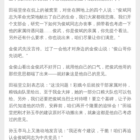
田福堂坐在炕上的被窝里，对坐在脚地上的四个人说：“俊斌同
志为革命光荣地献出了自己的生命，我们大家都很悲痛。我们开
个支部会，研究一下如何为俊斌同志办丧事，捎带着也考虑一下
他的家属待遇问题……俊武，你是俊斌的亲属，你先提个看法。
另外还有什么要求，你也说出来，咱们尽量让你们满意。”
金俊武先没言传。过了一会他才对身边的金俊山说：“俊山哥你
先说吧。”
金俊山看出金俊武不好开口，就用他自己的口气，把俊武他哥的
那些意思都端了出来——就好象这是他自己的意见。
田福堂立刻表态说：“这没问题！彩娥今后就按干部家属对待，
粮钱由队里给出。至于我金大婶，她的一部分口粮大队也可以包
给。另外，我们还要把俊斌当烈士对待哩！要立个墓碑，让子孙
后代知道他的功劳。安葬前，咱们再开个隆重的追悼会！”田福
堂把刚才孙玉亭的建议原封不动搬出来，就象这都是他自己考虑
过的意见。
孙玉亭马上又激动地发言说：“我还有个建议，干脆！咱们再追
认金俊斌同志为中共党员！”