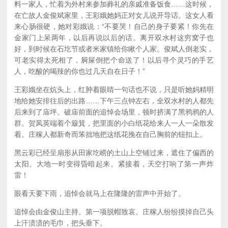
料一家人，忙着为外村来参加葬礼的亲戚准备饭食……这时候，
在亡故人金俊斌家里，王彩娥她妈正对女儿说开导话。这女人看
来心肠很硬，她对彩娥说：“不要哭！自己的身子要紧！你先在
金家门上呆两年，以后再说以后的话。离开双水村这穷窝子也
好，到时候在石圪节或者米家镇给你瞅个人家。俊斌人倒老实，
可老实得太死相了，屙屎倒把个命送了！以后寻个灵巧的手艺
人，吃酸的喝辣的你也过几天自在日子！”
王彩娥坐在炕头上，红肿着眼睛一句话也不说，只是听她妈精明
地给她安排往后的出路……下午三点钟左右，全双水村的人都先
后来到了庙坪。破庙前面的追悼会场里，顿时挤满了黑鸦鸦的人
群。贺凤英端着个簸箕，把里面的小白纸花给来人一人一朵散发
着。庄稼人都新奇而笨拙地把这纸花挽在自己胸前的钮扣上。
黑云彩已经呈扇形从田家圪崂的土山上空铺过来，遮住了偏西的
太阳。大地一时变得昏暗起来。紧接着，天空打响了第一声炸
雷！
眼看天要下雨，追悼会就马上在隆隆的雷声中开始了。
追悼会由金俊山主持。第一项脱帽致哀。庄稼人纷纷摸掉自己头
上汗渍渍的毛巾，把头垂下。