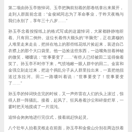
第二项由孙玉亭致悼词。玉亭把胸前别着的那卷纸拿出来展开，
走到人群面前念道：“金俊斌同志为了革命事业，于昨天夜晚与
我们永别了，享年三十八岁……”
孙玉亭念着按报纸上的格式写成的这篇悼词，大家都静静地听
着。只有田二例外。这位长着伟大额头的“半脑壳”，正在肃穆的
人堆里走来走去，把掉在地上的那些纸花纸片捡起来，装进自己
衣襟上的那个大口袋里。他一边捡这些东西，一边嘴角挂着神秘
的微笑，嘟囔说：“世事要变了……”有些人已经被田二逗得偷着
笑了。孙玉亭不时停下来，气愤地瞅一眼人群中的田二。金富和
金强立刻走过来，把这个捣乱分子从人群里拉出来，一直把他扭
送过东拉河。田二一路囔叫着说：“世事要变了！世事要变
了……”
孙玉亭的悼词快念完的时候，又一声炸雷在人们的头上滚过，惊
得人群一阵骚乱。接着，起风了。狂风卷着沙尘和碎柴烂草，一
霎时把天地搅成了一片混沌。
追悼会匆匆地进行完仪式，接着就赶快起灵。
八个壮年人抬着灵柩走在前面，孙玉亭和金俊山分别在两边扶着