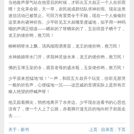
当他敛声屏气站在他背后的时候，才听出五大叔正一个人在祈雨
哩！文化革命前，天一旱，农民就成群结队求神祈雨。现在这类
迷信活动已被禁止。可田万有置禁令于不顾，现在一个人偷偷到
这里来向诸神祈告。少平听见五大叔嘴里虔诚地，似乎用一种呜
咽的声调正唱道——晒坏的了呀晒坏的了，五谷田苗子晒干了，
龙王的佬价哟，救万民！
柳树梢呀水上飘，清风细雨洒青苗，龙王的佬价哟，救万民！
水神娘娘呀水门开，求我神灵放水来，龙王的佬价哟，救万民！
佛的玉簿玉皇的令，观音老母的盛水瓶，玉皇佬价哟，救万民！
少平原来想猛地“呔！”一声，和田五大叔开个玩笑，但听见那哭
一般的祈告声，心便猛地一沉——这悲戚的音调实际上是所有庄
稼人绝望的呼喊声呀！
他又踮着脚尖，悄然地离开了水井边。少平现在连看书的心思也
没有了，便一个人上了公路，赤着脚片漫无目的地向村子前面走
去……
关于
-
新书
上页
:
目录页
:
下页