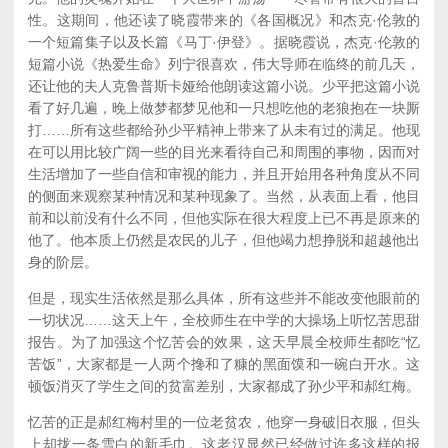
性。这期间，他还读了晓霞带来的《各国概况》和杰克·伦敦的
一个短篇集子以及长篇《马丁·伊登》。据晓霞说，杰克·伦敦的
短篇小说《热爱生命》列宁很喜欢，伟大导师在临终的前几天，
还让他的夫人克鲁普斯卡娅给他朗读这篇小说。少平把这篇小说
看了好几遍，晚上做梦都梦见他和一只想吃他的老狼抱在一块厮
打……所有这些都给孙少平精神上带来了从未有过的满足。他现
在可以用比较广阔一些的目光来看待自己和周围的事物，因而对
生活增加了一些自信和审视的能力，并且开始用各种角度从不同
的侧面来观察某种情况和某种现象了。当然，从表面上看，他目
前和以前没有什么不同，但他实际在很大程度上已不再是原来的
他了。他本质上仍然是农民的儿子，但他竭力想挣脱和超越他出
身的阶层。
但是，现实生活依然是那么具体，所有这些并不能改变他眼前的
一切状况……这天上午，全校师生在中学的大操场上听忆苦思甜
报告。为了加强这个忆苦会的效果，这天早晨全校师生都吃“忆
苦饭”，大家都是一人两个搀和了糠的黑面馍和一碗白开水。这
顿饭消灭了学生之间的贫富差别，大家都成了孙少平和郝红梅。
忆苦的正是郝红梅村里的一位老贫农，他穿一身破旧衣服，但头
上却拢一条雪白的新毛巾。这老汉显然已经做过许多这样的报