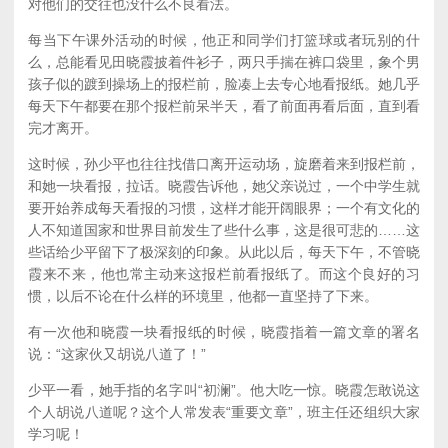
对他们的交往也没什么不良看法。
每当下午课外活动的时候，他正和同学们打篮球或者玩别的什
么，总能看见田晓霞披着件衫子，两只手揣在裤口袋里，象个男
孩子似的踱到操场上的报栏前，脸凑上去专心地看报纸。她几乎
每天下午都要在那个报栏前呆半天，看了前面再看后面，直到看
完才离开。
这时候，孙少平也往往找借口离开运动场，旋磨着来到报栏前，
和她一块看报，拉话。晓霞告诉他，她父亲说过，一个中学生就
要开始养成每天看报的习惯，这样才能开阔眼界；一个有文化的
人不知道国家和世界目前发生了些什么事，这是很可悲的……这
些话给少平留下了极深刻的印象。从此以后，每天下午，不管晓
霞来不来，他也常主动来这报栏前看报纸了。而这个良好的习
惯，以后不论在什么样的环境里，他都一直坚持了下来。
有一次他和晓霞一块看报纸的时候，晓霞指着一篇文章的署名
说：“这家伙又胡说八道了！”
少平一看，她手指的名字叫“初澜”。他大吃一惊。晓霞怎敢说这
个人胡说八道呢？这个人常发表“重要文章”，班主任还组织大家
学习呢！