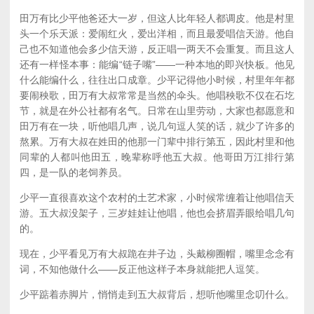
田万有比少平他爸还大一岁，但这人比年轻人都调皮。他是村里
头一个乐天派：爱闹红火，爱出洋相，而且最爱唱信天游。他自
己也不知道他会多少信天游，反正唱一两天不会重复。而且这人
还有一样怪本事：能编“链子嘴”——一种本地的即兴快板。他见
什么能编什么，往往出口成章。少平记得他小时候，村里年年都
要闹秧歌，田万有大叔常常是当然的伞头。他唱秧歌不仅在石圪
节，就是在外公社都有名气。日常在山里劳动，大家也都愿意和
田万有在一块，听他唱几声，说几句逗人笑的话，就少了许多的
熬累。万有大叔在姓田的他那一门辈中排行第五，因此村里和他
同辈的人都叫他田五，晚辈称呼他五大叔。他哥田万江排行第
四，是一队的老饲养员。
少平一直很喜欢这个农村的土艺术家，小时候常缠着让他唱信天
游。五大叔没架子，三岁娃娃让他唱，他也会挤眉弄眼给唱几句
的。
现在，少平看见万有大叔跪在井子边，头戴柳圈帽，嘴里念念有
词，不知他做什么——反正他这样子本身就能把人逗笑。
少平踮着赤脚片，悄悄走到五大叔背后，想听他嘴里念叨什么。