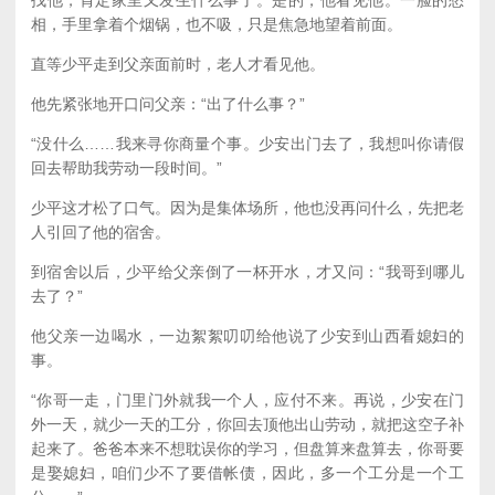
相，手里拿着个烟锅，也不吸，只是焦急地望着前面。
直等少平走到父亲面前时，老人才看见他。
他先紧张地开口问父亲：“出了什么事？”
“没什么……我来寻你商量个事。少安出门去了，我想叫你请假
回去帮助我劳动一段时间。”
少平这才松了口气。因为是集体场所，他也没再问什么，先把老
人引回了他的宿舍。
到宿舍以后，少平给父亲倒了一杯开水，才又问：“我哥到哪儿
去了？”
他父亲一边喝水，一边絮絮叨叨给他说了少安到山西看媳妇的
事。
“你哥一走，门里门外就我一个人，应付不来。再说，少安在门
外一天，就少一天的工分，你回去顶他出山劳动，就把这空子补
起来了。爸爸本来不想耽误你的学习，但盘算来盘算去，你哥要
是娶媳妇，咱们少不了要借帐债，因此，多一个工分是一个工