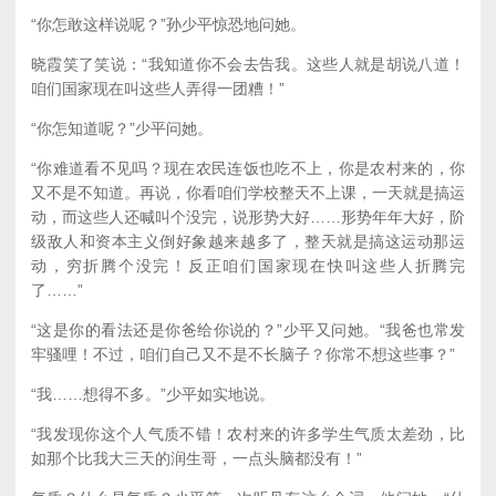
“你怎敢这样说呢？”孙少平惊恐地问她。
晓霞笑了笑说：“我知道你不会去告我。这些人就是胡说八道！
咱们国家现在叫这些人弄得一团糟！”
“你怎知道呢？”少平问她。
“你难道看不见吗？现在农民连饭也吃不上，你是农村来的，你
又不是不知道。再说，你看咱们学校整天不上课，一天就是搞运
动，而这些人还喊叫个没完，说形势大好……形势年年大好，阶
级敌人和资本主义倒好象越来越多了，整天就是搞这运动那运
动，穷折腾个没完！反正咱们国家现在快叫这些人折腾完
了……”
“这是你的看法还是你爸给你说的？”少平又问她。“我爸也常发
牢骚哩！不过，咱们自己又不是不长脑子？你常不想这些事？”
“我……想得不多。”少平如实地说。
“我发现你这个人气质不错！农村来的许多学生气质太差劲，比
如那个比我大三天的润生哥，一点头脑都没有！”