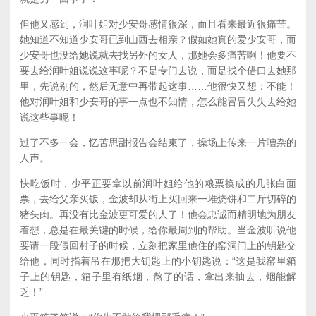
但他又感到，润叶姐对少安哥感情很深，而且看来最近很痛苦。
她知道不知道少安哥已到山西去相亲？假如她真的爱少安哥，而
少安哥也没给她说就去找另外的女人，那她会多痛苦啊！他要不
要去给润叶姐说说这事呢？不是专门去说，而是找个借口去她那
里，先说别的，然后无意中再带起这事……他很快又想：不能！
他对润叶姐和少安哥的事一点也不知情，怎么能冒冒失失去给她
说这些事呢！
过了不多一会，忆苦思甜报告会结束了，操场上传来一片嘈杂的
人声。
快吃饭时，少平正要拿以前润叶姐给他的粮票换成的几张白面
票，去给父亲买饭，金波却从街上买回来一堆烧饼和二斤切碎的
猪头肉。再没有比金波更可爱的人了！他会忠诚而精明地为朋友
着想，总是在最关键的时候，给你最周到的帮助。当金波听说他
要请一段假回村子的时候，立刻把家里他住的窑洞门上的钥匙交
给他，同时指着吊在那把大钥匙上的小钥匙说：“这是我窑里箱
子上的钥匙，箱子里有纸烟，熬了的话，拿出来抽去，烟能解
乏！”