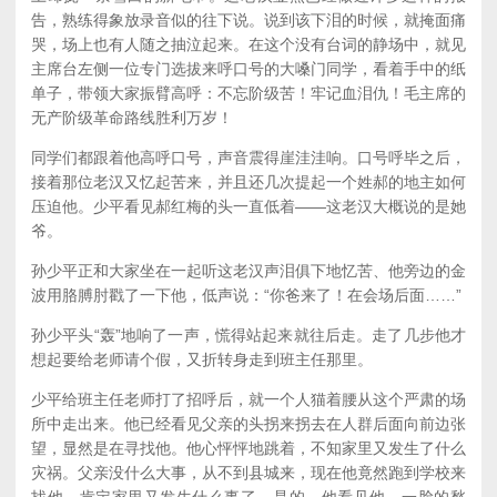
告，熟练得象放录音似的往下说。说到该下泪的时候，就掩面痛
哭，场上也有人随之抽泣起来。在这个没有台词的静场中，就见
主席台左侧一位专门选拔来呼口号的大嗓门同学，看着手中的纸
单子，带领大家振臂高呼：不忘阶级苦！牢记血泪仇！毛主席的
无产阶级革命路线胜利万岁！
同学们都跟着他高呼口号，声音震得崖洼洼响。口号呼毕之后，
接着那位老汉又忆起苦来，并且还几次提起一个姓郝的地主如何
压迫他。少平看见郝红梅的头一直低着——这老汉大概说的是她
爷。
孙少平正和大家坐在一起听这老汉声泪俱下地忆苦、他旁边的金
波用胳膊肘戳了一下他，低声说：“你爸来了！在会场后面……”
孙少平头“轰”地响了一声，慌得站起来就往后走。走了几步他才
想起要给老师请个假，又折转身走到班主任那里。
少平给班主任老师打了招呼后，就一个人猫着腰从这个严肃的场
所中走出来。他已经看见父亲的头拐来拐去在人群后面向前边张
望，显然是在寻找他。他心怦怦地跳着，不知家里又发生了什么
灾祸。父亲没什么大事，从不到县城来，现在他竟然跑到学校来
找他，肯定家里又发生什么事了。是的，他看见他。一脸的愁