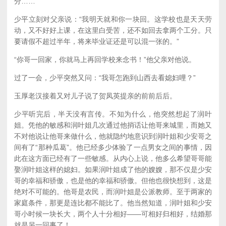
分……”
少平立刻对父亲说：“我明天就和你一块回。这学校也是天天劳
动，又不好好上课，在这里白受苦，还不如回去拿两个工分。只
要请假不超过半年，将来毕业证还是可以混一张的。”
“你哥一回家，你就马上再回学校来念书！”他父亲对他说。
过了一会，少平突然又问：“我哥怎跑到山西去看媳妇哩？”
玉厚老汉接着又对儿子说了贺凤英提亲的前前后后。
少平听完后，半天没有言传。不知为什么，他突然想起了润叶
姐。凭他的敏感和润叶姐几次通过他捎话让他哥来城里，而她又
不对他说让他哥来做什么，他就隐约地意识到润叶姐和少安哥之
间有了“那种瓜葛”。他已经多少体验了一点男女之间的事情，因
此在这方面已经有了一些敏感。从内心上说，他多么希望哥哥能
娶润叶姐这样的媳妇。如果润叶姐成了他的嫂嫂，那不仅是少安
哥的幸福和骄傲，也是他的幸福和骄傲。但他也很快想到，这是
绝对不可能的。他哥是农民，而润叶姐是公派教师。至于两家的
家庭条件，那更是连比都不能比了。他当然知道，润叶姐和少安
哥小时候一块长大，两个人十分相好——可相好归相好，结婚那
就是另一回事了！