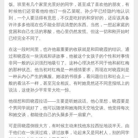
饭。班里有几个家里光景好的同学，甚至成了喜欢他的朋友，有
时候他们还背着他给他订一份乙菜呢。孙少平已经隐约地认识
到，一个人要活得有意思，不仅是吃好的和穿好的，还应该具备
许许多多他现在也不能全部说清楚的东西。当然，一想起家庭的
贫困和自己生活的寒酸，他心里仍然发慌。但这一切和刚开始时
已经完全不同了。
在这一段时间里，也许他最重要的收获就是和田晓霞的结识。通
过和晓霞在一块演戏和讲故事，他被这个女孩子的个性和对事情
非同一般的认识强烈地吸引了。这种心理决然不同于他和郝红梅
的那种状态。他当初对红梅是一种感情要求，而现在对晓霞则是
一种从内心产生的佩服。她读的书很多，看问题往往和社会上一
般的看法不一样，甚至完全相反。有时她竟然还不同意报纸上的
说法，这使孙少平常常大吃一惊。
他很想和田晓霞拉话——主要是听她说话。他心里想，晓霞要是
个男同学就好了，他可以随便和她海阔天空地交谈。他觉得每次
和她交谈，都能使自己的头脑多开一扇窗户。
可是田晓霞倒很大方，有时候主动来找他东拉西扯地说半天。由
于他们在一块演过戏，讲过故事，论起来又是同村人，别的同学