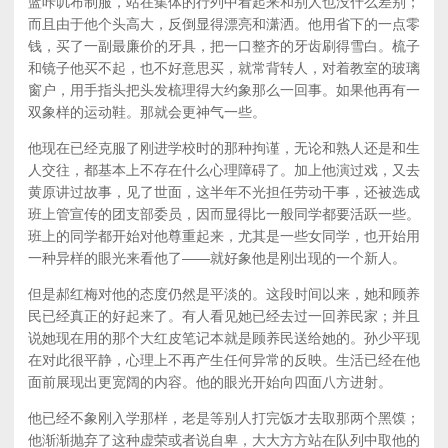
蓝咔叽布制服，站在集体的行列中看起来和别人也没什么差别；
而且由于他个头高大，反倒显得漂亮和潇洒。他用省下的一点零
钱，买了一副最廉价的牙具，把一口整齐的牙齿刷得雪白。梳子
和镜子他买不起，也不好意思买，就常背转人，对着教室的玻璃
窗户，用手指头把头发梳理得大约象那么一回事。如果他再有一
双象样的运动鞋。那就会更神气一些。
他现在已经克服了刚进学校时的那种拘谨，无论和熟人还是和生
人交往，都基本上不存在什么心理障碍了。加上他演过戏，又去
黄原讲过故事，见了世面，这半年不光担任劳动干事，还被选成
班上管宣传的团支部委员，因而显得比一般同学都要活跃一些。
班上的同学都开始对他尊重起来，尤其是一些女同学，也开始用
一种异样的眼光来看他了——就好象他是刚出现的一个新人。
但是郝红梅对他的态度仍然是平淡的。这段时间以来，她和顾养
民已经真正的好起来了。有人看见她已经去过一回养民家；并且
说她现在用的那个大红皮笔记本就是顾养民送给她的。孙少平现
在对此很平静，心理上不再产生任何异常的反映。生活已经在他
面前展现出更宽阔的内容。他的眼光开始向四面八方进射。
他已经不象刚入学那样，老是等别人打完饭才去取那两个黑馍；
他渐渐抛弃了这种虚荣或者说自卑，大大方方站在队列中取他的