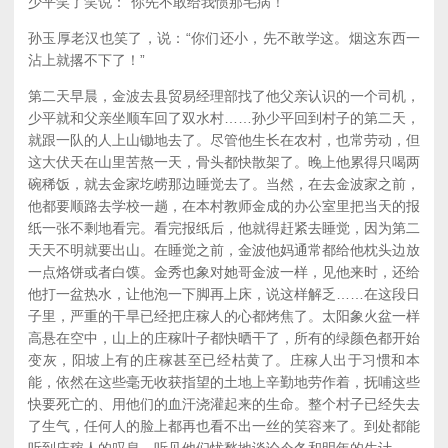
少平笑了笑说：“你先不敢给我惯那毛病！”
孙玉厚老汉也笑了，说：“你们还小，先不敢学这。烟这东西一
沾上就撂不下了！”
第二天早晨，金波去县贸易经理部找了他父亲认识的一个司机，
少平就和父亲坐顺车回了双水村……孙少平回到村子的第二天，
就跟一队的人上山锄地去了。尽管他生长在农村，也常劳动，但
这大伏天在山里苦熬一天，骨头都快散架了。晚上他累得只喝两
碗稀饭，就去金家圪崂那边睡觉去了。当然，在去金波家之前，
他都要顺路去学校一趟，在本村教师金成的办公室里把当天的报
纸一张不剩地看完。看完报纸后，他就得赶紧去睡觉，因为第二
天天不明就要出山。在睡觉之前，金波他妈通常都给他枕头边放
一点烙饼或者白馍。金秀也象对她哥金波一样，见他来时，还给
他打一盆热水，让他泡一下脚再上床，说这样解乏……在这段日
子里，严重的干旱已经把庄稼人的心都烤焦了。太阳象火盆一样
高悬在空中，山上的庄稼叶子都快晒干了，所有的绿颜色都开始
变灰，阳坡上有的庄稼甚至已经枯黄了。庄稼人出于习惯和本
能，依然在这些毫无收获指望的土地上辛勤地劳作着，抚哺这些
快要死亡的、用他们的血汗浇灌起来的生命。整个村子已经失去
了生气，任何人的脸上都再也看不出一丝的笑容来了。到处都能
听到庄稼人的叹息，听见他们忧愁地谈论今冬和明年的生计……