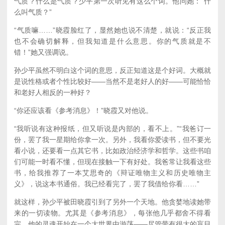
气质？什么是气质？少平第一次听见有这么个词。他问她：“什
么叫气质？”
“气质嘛……”晓霞脸红了，显然她也说不清楚，就说：“反正我
也不会确切解释，但我知道是什么意思。你的气质就是不
错！”她又强调说。
孙少平虽然不明白这个词的意思，反正知道这是个好词。大概就
是说性格或者个性比较好——当然不是老好人的好——可能恰恰
和老好人相反的一种好？
“你还应该看《参考消息》！”晓霞又对他说。
“我听说有这种报纸，但又听说是内部的，看不上。”“我爸订一
份，罢了我一星期给你拿一次。另外，我看你爱读书，但不要光
看小说，还要看一点其它书，比如政治经济学和哲学。这些书咱
们可能一时看不懂，但现在接触一下有好处。我爸常让我看这些
书，给我推荐了一本艾思奇的《辩证唯物主义和历史唯物主
义》，说这本书通俗。我已经看完了，罢了我借给你看……”
就这样，孙少平被田晓霞引到了另外一个天地。他贪婪地读她带
来的一切读物。尤其是《参考消息》，每张他几乎都舍不得看
完。他的灵魂开始在一个大世界中游荡——尽管带有很大的盲目