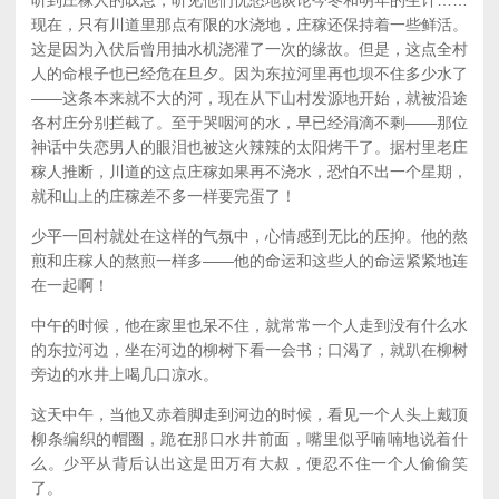
现在，只有川道里那点有限的水浇地，庄稼还保持着一些鲜活。
这是因为入伏后曾用抽水机浇灌了一次的缘故。但是，这点全村
人的命根子也已经危在旦夕。因为东拉河里再也坝不住多少水了
——这条本来就不大的河，现在从下山村发源地开始，就被沿途
各村庄分别拦截了。至于哭咽河的水，早已经涓滴不剩——那位
神话中失恋男人的眼泪也被这火辣辣的太阳烤干了。据村里老庄
稼人推断，川道的这点庄稼如果再不浇水，恐怕不出一个星期，
就和山上的庄稼差不多一样要完蛋了！
少平一回村就处在这样的气氛中，心情感到无比的压抑。他的熬
煎和庄稼人的熬煎一样多——他的命运和这些人的命运紧紧地连
在一起啊！
中午的时候，他在家里也呆不住，就常常一个人走到没有什么水
的东拉河边，坐在河边的柳树下看一会书；口渴了，就趴在柳树
旁边的水井上喝几口凉水。
这天中午，当他又赤着脚走到河边的时候，看见一个人头上戴顶
柳条编织的帽圈，跪在那口水井前面，嘴里似乎喃喃地说着什
么。少平从背后认出这是田万有大叔，便忍不住一个人偷偷笑
了。