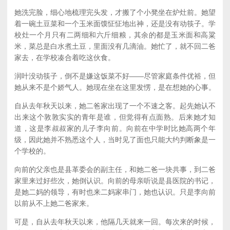
她洗完脸，细心地梳理完头发，才搬了个小凳坐在炉灶前。她望
着一碗土豆菜和一个玉米面馍怔怔地出神，还是没有动筷子。学
校灶一个月只有二两细和六斤细粮，其余的都是玉米面和高粱
米，菜总是白水煮土豆，里面没有几滴油。她忙了，就不回二爸
家去，在学校凑合着吃这伙食。
润叶没动筷子，倒不是嫌这饭菜不好——尽管家庭条件优裕，但
她从来不是个娇气人。她现在坐在这里发愣，是在想她的心事。
自从去年秋天以来，她二爸家出现了一个不速之客。起先她认不
出来这个敦敦实实的青年是谁，但觉得有点面熟。后来她才知
道，这是李叔叔家的儿子李向前。向前在中学时比她高两个年
级，因此她并不熟悉这个人，当时见了面也只能大约判断象是一
个学校的。
向前的父亲也是县革委会的副主任，和她二爸一块共事，到二爸
家里来过好些次，她倒认识。向前的母亲听说是县医院的书记，
是她二妈的领导，有时也来二妈家串门，她也认识。只是李向前
以前从不上她二爸家来。
可是，自从去年秋天以来，他隔几天就来一回。每次来的时候，