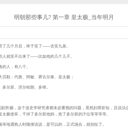
明朝那些事儿7 第一章 皇太极_当年明月
了几个月后，终于笑了――含笑九泉。
人就笑不出来了――比如他的几个儿子。
的人，有八个。
贝勒：代善、阿敏、莽古尔泰、皇太极；
多尔衮、济尔哈朗、多铎。
剧所赐，这个连史学研究者都未必重视的问题，竟然妇孺皆知，且说法
皇太极使坏，干掉了多尔衮他妈，抢了多尔衮的汗位等等等等。
等地遇熟人时随便说说，是可以的，正式场合，就别扯了。