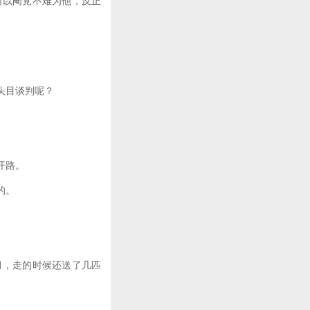
以阉党不难为他，反正
头目谈判呢？
开路。
的。
，走的时候还送了几匹