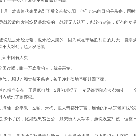
了一件努尔哈赤绝不可能做到的事。
十月，袁崇焕代表团来到了后金首都沈阳，他们此来的目的是吊丧，同时
战役后的袁崇焕是很悲惨的，战绩无人认可，也没有封赏，所有的功劳
说法是未经史籍，也未经大脑的，因为就在宁远胜利后的几天，袁崇焕
焕不大对劲，也大发感慨：
知中国有人矣！
国欢腾，唯一不欢腾的人，就是高第。
气，所以连阉党都不保他，被干净利落地革职赶回了家。
相当实在，正月底打胜，2月初就提了，先是都察院右佥都御史，一
月内就到了副部级。
满桂、赵率教、左辅、朱梅、祖大寿都升了官，连他的孙承宗老师也论
少不了的，比如魏忠贤公公，顾秉谦大人等等，虽说没去打仗，但整日