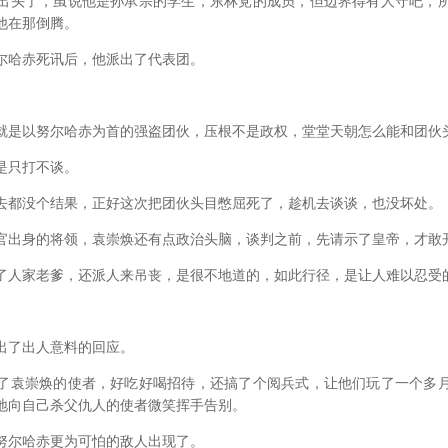
头了，虽说他是孙承宗的学生，东林党的成员，但边界得有人守吧，所
他在那倒腾。
哈赤死讯后，他派出了代表团。
是以努尔哈赤为首的强盗团伙，压根不是政权，堂堂天朝怎么能和团伙
只打不谈。
都没个结果，正好这次把团伙头目憋屈死了，趁机去谈谈，也没坏处。
出身的将领，袁崇焕还有点政治头脑，谈判之前，先请示了皇帝，才敢
人家老爹，还派人来吊丧，是很不地道的，如此行径，是让人难以忍受
了出人意料的回应。
袁崇焕的使者，好吃好喝招待，还搞了个阅兵式，让他们玩了一个多月
地向自己杀父仇人的使者微笑挥手告别。
尔哈赤更为可怕的敌人出现了。