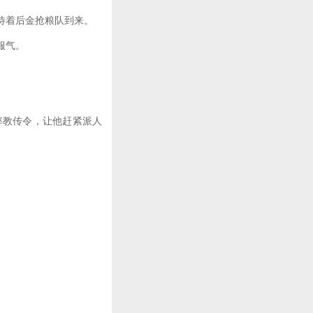
待着后金抢粮队到来。
服气。
教传令，让他赶紧派人