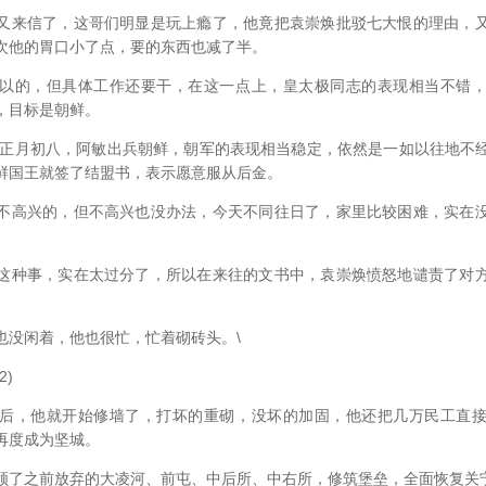
来信了，这哥们明显是玩上瘾了，他竟把袁崇焕批驳七大恨的理由，又
次他的胃口小了点，要的东西也减了半。
的，但具体工作还要干，在这一点上，皇太极同志的表现相当不错，
，目标是朝鲜。
正月初八，阿敏出兵朝鲜，朝军的表现相当稳定，依然是一如以往地不
鲜国王就签了结盟书，表示愿意服从后金。
高兴的，但不高兴也没办法，今天不同往日了，家里比较困难，实在没
种事，实在太过分了，所以在来往的文书中，袁崇焕愤怒地谴责了对方
没闲着，他也很忙，忙着砌砖头。\
)
，他就开始修墙了，打坏的重砌，没坏的加固，他还把几万民工直接
再度成为坚城。
了之前放弃的大凌河、前屯、中后所、中右所，修筑堡垒，全面恢复关