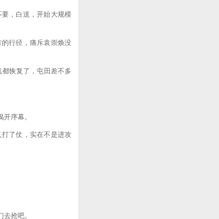
要，白送，开始大规模
的行径，痛斥袁崇焕没
线都恢复了，屯田差不多
揭开序幕。
打了仗，实在不是进攻
们去抢吧。