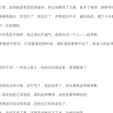
，袁崇焕是有思想准备的，所以他擦亮了大炮，备齐了炮弹，静静等
顺风顺水，官也升了，权也大了，声势如日中天，威信很高，属下十分
，比如满桂。
关系是不错的，他之所以不服气，是因为另一个人――赵率教。
教驻守前屯，打得最激烈的时候，满桂感觉要撑不住了，就派人给赵率
吃不消，一共这么多人，你的兵比我还多，谁增援谁？
倒也没有计较，仗打完了，想起这茬了，回头要跟赵率教算帐。
现在他是辽东巡抚，遇到这种事情，自然是要和稀泥的。
稀泥非但没有和成，还把自己给和进去了。
，非但不肯了事，还把袁崇焕拉下了水，说他拉偏架。