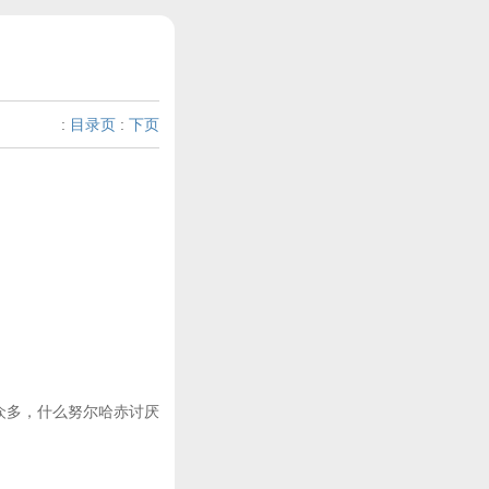
:
目录页
:
下页
众多，什么努尔哈赤讨厌