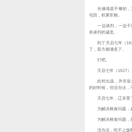
光修墙是不够的，为
屯田，积累军粮。
一边谈判，一边干这
有谈判的诚意。
到了天启七年（162
了，双方都满意了。
打吧。
天启七年（1627）
此时出战，并非皇太
的好时候，但没办法，
天启七年，辽东受了
为解决粮食问题，袁
为解决粮食问题，皇
没办法，吃不上饭啊