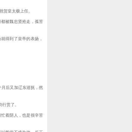
祝贺皇太极上任。
都被魏忠贤抢走，孤苦
就得到了皇帝的表扬，
个月后又加辽东巡抚，然
功行赏了。
忙着阴人，也是很辛苦