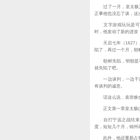
过了一月，皇太极又
正事他也没忘了谈，这
文字游戏玩玩是可以
时，他发动了新的进攻
天启七年（1627）
陷了，再过一个月，朝
朝鲜失陷，明朝是不
就失陷了吧。
一边谈判，一边干这
有谈判的诚意。
话这么说，袁崇焕也
正文第一章皇太极(2
自打宁远之战结束后
度，短短几个月，锦州
此外，他还重新占领