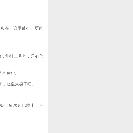
实在，谁更能打、更能
。
，能排上号的，只有代
赤的后妃。
了，让皇太极干吧。
极（多尔衮比较小，不