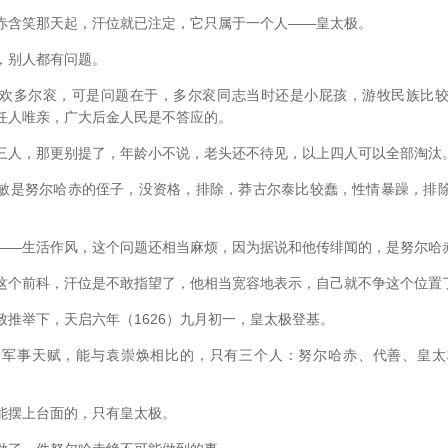
含笑那天起，汗位就已注定，它只属于一个人――皇太极。
别人都有问题。
多尔衮，可是问题在于，多尔衮同志当时还是小屁孩，游牧民族比较
任人唯亲，广大后金人民是不答应的。
人，那更别提了，年龄小不说，老头还不待见，以上四人可以全部淘汰
是努尔哈赤的侄子，没资格，排除，莽古尔泰比较蠢，性情暴躁，排除
―生活作风，这个问题还相当麻烦，因为据说和他传绯闻的，是努尔哈
前科，汗位是不敢指望了，他相当宽容地表示，自己就不争这个位置
举下，天启六年（1626）九月初一，皇太极登基。
事天赋，能与袁崇焕相比的，只有三个人：努尔哈赤、代善、皇太
摆上台面的，只有皇太极。