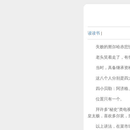
读读书
|
失败的努尔哈赤悲愤
老头笑着走了，有些
当时，具备继承资格
这八个人分别是四大
四小贝勒：阿济格、
位置只有一个。
拜许多“秘史”类电视
皇太极，喜欢多尔衮，
以上讲法，在菜市场