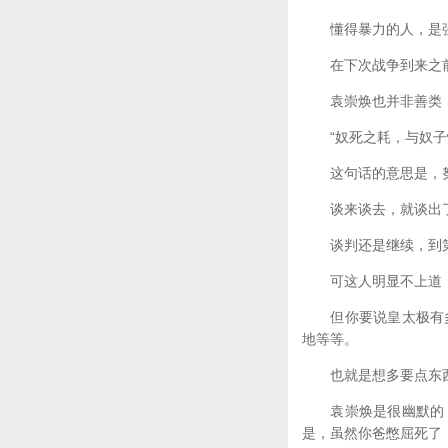
懂得暴力的人，是强
在下次战争到来之前
袁崇焕也并非善类，
“奴死之耗，与奴子情
这句话的意思是，努
谈来谈去，就谈出了
谈判还是继续，到第
可这人明显不上道，
但你要说皇太极有多
地等等。
也就是想多要点东西
袁崇焕是很幽默的，
是，虽然你爸憋屈死了