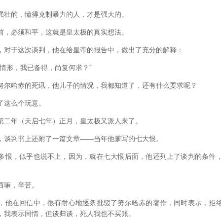
壮的，懂得克制暴力的人，才是强大的。
，必须和平，这就是皇太极的真实想法。
对于这次谈判，他在给皇帝的报告中，做出了充分的解释：
形，我已备得，尚复何求？”
尔哈赤的死讯，他儿子的情况，我都知道了，还有什么要求呢？
这么个玩意。
二年（天启七年）正月，皇太极又派人来了。
谈判书上还附了一篇文章――当年他爹写的七大恨。
恨，似乎也说不上，因为，就在七大恨后面，他还列上了谈判的条件，
嘛，辛苦。
他在回信中，很有耐心地逐条批驳了努尔哈赤的著作，同时表示，拒绝
，我表示同情，但谈归谈，死人我也不买账。