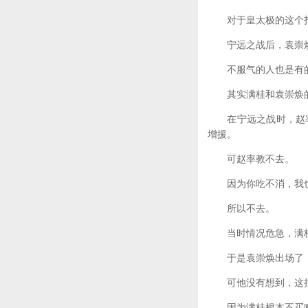
对于皇太极的这个打算
宁远之战后，袁崇焕
不服气的人也是有的
其实满桂和袁崇焕的
在宁远之战时，赵率
增援。
可赵率教不去。
因为你吃不消，我也
所以不去。
当时情况危急，满桂
于是袁崇焕出场了，
可他没有想到，这把
因为满桂根本不买账