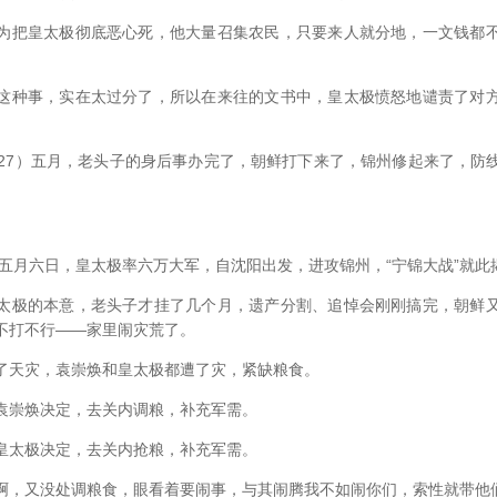
把皇太极彻底恶心死，他大量召集农民，只要来人就分地，一文钱都不
种事，实在太过分了，所以在来往的文书中，皇太极愤怒地谴责了对方
7）五月，老头子的身后事办完了，朝鲜打下来了，锦州修起来了，防
五月六日，皇太极率六万大军，自沈阳出发，进攻锦州，“宁锦大战”就此
极的本意，老头子才挂了几个月，遗产分割、追悼会刚刚搞完，朝鲜又
不打不行――家里闹灾荒了。
天灾，袁崇焕和皇太极都遭了灾，紧缺粮食。
崇焕决定，去关内调粮，补充军需。
太极决定，去关内抢粮，补充军需。
，又没处调粮食，眼看着要闹事，与其闹腾我不如闹你们，索性就带他