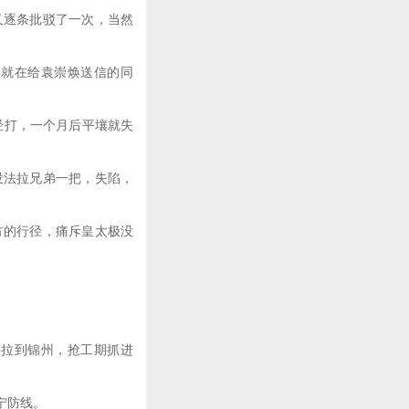
逐条批驳了一次，当然
就在给袁崇焕送信的同
经打，一个月后平壤就失
法拉兄弟一把，失陷，
的行径，痛斥皇太极没
拉到锦州，抢工期抓进
宁防线。