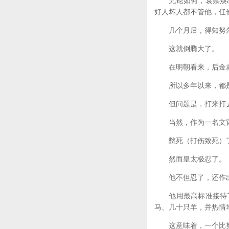
无论如何，袁崇焕出
好人坏人都不管他，任
几个月后，得知努尔
这就倒腾大了。
在明朝看来，后金就
所以多年以来，都是
但问题是，打来打去
当然，作为一名文官
憋死（打伤致死）了
然而皇太极忍了。
他不但忍了，还作出
他用最高标准接待了
马、几十只羊，并热情
这意味着，一个比努