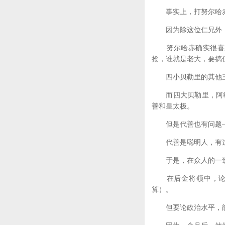
事实上，打努尔哈赤
因为除这位仁兄外，
努尔哈赤确实很喜欢
抢，谁就是老大，要搞
四小贝勒里的其他三
而四大贝勒里，阿敏
善和皇太极。
但是代善也有问题―
代善是聪明人，有这个
于是，在众人的一致推
在后金将领中，论军
算）。
但要论政治水平，能