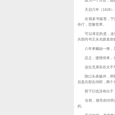
因为一个月后，他做
天启六年（1626）
在很多书籍里，宁远
伶仃，悲惨世界。
可以肯定的是，这些
兵部尚书王永光跟袁崇
八年来贼始一挫，乃
总之，捷报传来，全
这位兄弟实在太不争
除口头表扬外，明朝也
后是兵部右侍郎，两个
部下们也没有白干，
当然，领导的功劳是
的。