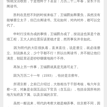
情就没法收拾，于是他终于下圣旨：万历二十二年春，皇长子出
阁读书。
胜利在意想不到的时候来临了，王锡爵如释重负，虽然没有
能够册立太子，但已出阁读书。无论如何，对内对外，都可以交
代了。
申时行没有办成的事情，王锡爵办成了，按说这也算是个政
绩工程，王大人的位置应该更稳才是，然而事实并非如此。
因为明代的大臣很执着，直来直往，说是册立，就必须册
立。别说换名义，少个字都不行！所以出阁读书，并不能让他们
满意，朝廷里还是吵吵嚷嚷地闹个不停。
再加上另一件事，王锡爵就真是无路可走了。
因为万历二十一年（1593），恰好是京察年。
所谓京察，之前已介绍过，大致相当于干部考核，每六年京
察一次，对象是全国五品以下官员（含五品），包括全国所有的
地方知府及下属、以及京城的京官。
虽然一般说来，明代的考察大都是糊弄事。但京察不同，因