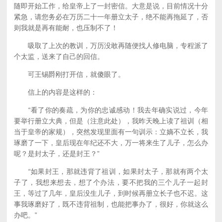
随即开始工作，给皇帝上了一封密信。大意是说，目前情况十分
紧急，请您务必在万历二十一年册立太子，绝不能再拖延了，否
则我就是再有能耐，也压制不了！
吸取了上次的教训，万历没敢再随便找人修电脑，专程派了
个太监，送来了自己的回信。
可王锡爵刚打开信，就傻眼了。
信上的内容是这样的：
“看了你的奏疏，为你的忠诚感动！我去年确实说过，今年
要举行册立大典，但是（注意此处），我昨天晚上读了祖训（相
当于皇帝的家规），突然发现里面有一句训示：立嫡不立长，我
琢磨了一下，皇后现在年纪还不大，万一将来生了儿子，怎么办
呢？是封太子，还是封王？”
“如果封王，那就违背了祖训，如果封太子，那就有两个太
子了，我想来想去，想了个办法，要不把我的三个儿子一起封
王，等过了几年，皇后没生儿子，到时候再册立长子也不迟。这
事我琢磨好了，既不违背祖制，也能把事办了，很好，你就这么
办吧。”