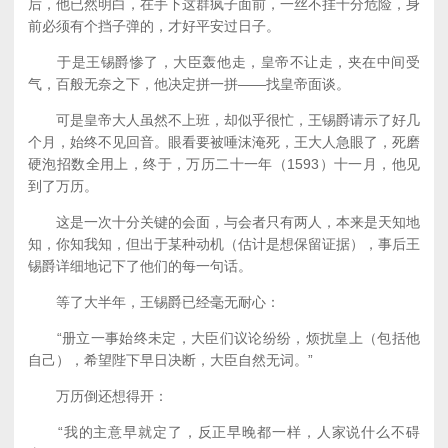
后，他已然明白，在手下这群疯子面前，一丝不挂十分危险，身
前必须有个挡子弹的，才好平安过日子。
于是王锡爵惨了，大臣轰他走，皇帝不让走，夹在中间受
气，百般无奈之下，他决定拼一拼——找皇帝面谈。
可是皇帝大人虽然不上班，却似乎很忙，王锡爵请示了好几
个月，始终不见回音。眼看要被唾沫淹死，王大人急眼了，死磨
硬泡招数全用上，终于，万历二十一年（1593）十一月，他见
到了万历。
这是一次十分关键的会面，与会者只有两人，本来是天知地
知，你知我知，但出于某种动机（估计是想保留证据），事后王
锡爵详细地记下了他们的每一句话。
等了大半年，王锡爵已经毫无耐心：
“册立一事始终未定，大臣们议论纷纷，烦扰皇上（包括他
自己），希望陛下早日决断，大臣自然无词。”
万历倒还想得开：
“我的主意早就定了，反正早晚都一样，人家说什么不碍