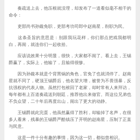
奏疏送上去，他压根就没理，却发布了一道看似毫不相干的
命令：
吏部尚书孙鑨免职，吏部考功司郎中赵南星，削职为民。
这条圣旨的意思是：别跟我玩花样，你们那点把戏我都明
白，再闹，就连你们一起收拾。
应该说效果十分明显，很快，大家都不闹了。看上去，王锡
爵赢了，实际上，他输了，且输得很惨。
因为孙鑨本就是个背黑锅的角色，官免了也就消停了。赵南
星就不同了，硬顶王锡爵后，他名望大增，被誉为不畏强暴，反
抗强权的代表人物。虽然打包袱回了老家，却时常有人来拜访，
每年都有上百道奏疏送到朝廷，推荐他出来做官。而这位兄弟也
不负众望，二十年后再度出山，闹出了更大的动静。
王锡爵就此完蛋，他虽然赢得了胜利，却输掉了名声，在很
多人看来，残暴的王锡爵严酷镇压了开明的赵南星，压制了正直
与民意。
这是一件十分有趣的事情，因为这一切，都似曾相识。