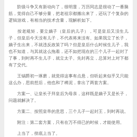
阶级斗争又有新动向了，很明显，万历同志是很动了一番脑
筋，觉得自己不够分量，把老祖宗都搬出来了，还玩了个复杂的
逻辑游戏，有相当的技术含量，现解析如下。
按老规矩，要立嫡子（皇后的儿子），可是皇后又没生儿
子，但皇后今天没有儿子，不代表将来没有。如果我立了长子，
嫡子生出来，不就违反政策了吗？但是皇后什么时候生儿子，我
也不知道，与其就这么拖着，还不如把现在的三个儿子一起封了
了事，到时再不生儿子，就立太子。先封再立，总算对上对下都
有了交代。
王锡爵初一琢磨，就觉得这事有点悬，但听起来似乎又只能
这么办，思前想后，他也和了稀泥，拿出了两套方案。
方案一、让皇长子拜皇后为母亲，这样既是嫡子又是长子，
问题就解决了。
方案二、按照皇帝的意思，三个儿子一起封王，到时再说。
附注：第二套方案，只有在万不得已的时候，才能使用。
上当了，彻底上当了。