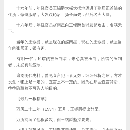
十六年前，年轻官员王锡爵大摇大摆地迈进了张居正首辅的
住所，慷慨激昂，大发议论后，扬长而去，然后名声大噪。
十六年后，年轻官员赵南星向王锡爵首辅发起攻击，名满天
下。
当年的王锡爵，就是现在的赵南星，现在的王锡爵，就是当
年的张居正，很有趣。
有明一代，所谓的被压制者，未必真被压制，所谓的压制
者，未必真能压制。
遍览明代史料，曾见直言犯上者无数，细细分析之后，方才
发觉：犯上是一定的，直言是不一定的。因为在那些直言背后，
往往隐藏着不可告人的目的。
【最后一根稻草】
万历二十二年（1594）五月，王锡爵提出辞呈。
万历挽留了他很多次，但王锡爵坚持要走。