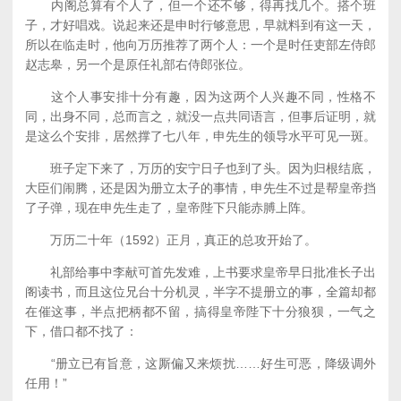
内阁总算有个人了，但一个还不够，得再找几个。搭个班
子，才好唱戏。说起来还是申时行够意思，早就料到有这一天，
所以在临走时，他向万历推荐了两个人：一个是时任吏部左侍郎
赵志皋，另一个是原任礼部右侍郎张位。
这个人事安排十分有趣，因为这两个人兴趣不同，性格不
同，出身不同，总而言之，就没一点共同语言，但事后证明，就
是这么个安排，居然撑了七八年，申先生的领导水平可见一斑。
班子定下来了，万历的安宁日子也到了头。因为归根结底，
大臣们闹腾，还是因为册立太子的事情，申先生不过是帮皇帝挡
了子弹，现在申先生走了，皇帝陛下只能赤膊上阵。
万历二十年（1592）正月，真正的总攻开始了。
礼部给事中李献可首先发难，上书要求皇帝早日批准长子出
阁读书，而且这位兄台十分机灵，半字不提册立的事，全篇却都
在催这事，半点把柄都不留，搞得皇帝陛下十分狼狈，一气之
下，借口都不找了：
“册立已有旨意，这厮偏又来烦扰……好生可恶，降级调外
任用！”