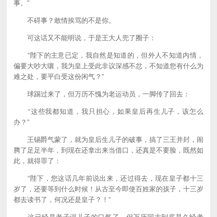
事。”
不碍事？敢情挨骂的不是你。
可这话又不能明说，于是王大人兜了圈子：
“陛下的主意已定，我自然是知道的，但外人不知道内情，
偏要大吵大嚷，我为皇上受此非议深感不忿，不知道您有什么为
难之处，要平白受这份闲气？”
球踢过来了，但万历不愧为老运动员，一脚传了回去：
“这些我都知道，我只担心，如果皇后再生儿子，该怎么
办？”
王锡爵气蒙了，就为皇后生儿子的破事，搞了三王并封，闹
腾了足足半年，到现在还拿出来当借口，还真是不要脸，既然如
此，就得罪了：
“陛下，您这话几年前说出来，还过得去，现在皇子都十三
岁了，还要等到什么时候！从古至今即使百姓家的孩子，十三岁
都去读书了，何况还是皇子？！”