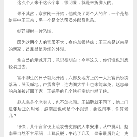
这么个人来干这么个事，很明显，就是来折腾人的。
果不其然，京察刚一开始，他就免了两个人的官，一个是都
给事中王三余，另一个是文选司员外郎吕胤昌。
朝廷顿时一片恐慌。
因为这两个人的官虽不大，身份却很特殊：王三余是赵南星
的亲家，吕胤昌是孙鑨的外甥。
拿自己的亲戚开刀，意思很明白：今年这关，你们谁也别想
轻易过去。
官不聊生的日子就此开始，六部及地方上的一大批官员纷纷
落马，哭天喊地，声震寰宇，连内阁大学士也未能幸免。赵志皋
的弟弟被赶回了家，王锡爵的几个铁杆亲信也糟了殃。
赵志皋是个老实人，也不怎么闹。王锡爵就不同了，他上门
逼张居正的时候，赵南星也就是个小跟班，要说闹事，你算老
几？
很快，几个言官便上疏攻击吏部的人事安排，从中挑刺。赵
南星自然不甘示弱，上疏反驳，争论了几天，皇帝最后判定：吏