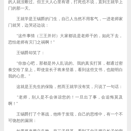
的人就没断过。但王大人心里有谱，打死也不说，直到王就学上
门的那一天。
王就学是王锡爵的门生，自己人当然不用客气，一进老师家
门就哭，边哭还边说：
“这件事情（三王并封）大家都说是老师干的，如此下去，
恐怕老师有灭门之祸啊！”
王锡爵却笑了：
“你放心吧，那都是外人乱说的。我的真实打算，都通过密
奏交给了皇上，即使皇长子将来登基，看到这些文书，也能明白
我的心意。”
这就是王先生的保险，然而王就学没有笑，只说了一句话：
“老师，别人是不会体谅您的！一旦出了事，会追悔莫及
啊！”
王锡爵打了个寒战，他终于发现，自己的思维中，有一个不
可饶恕的漏洞：