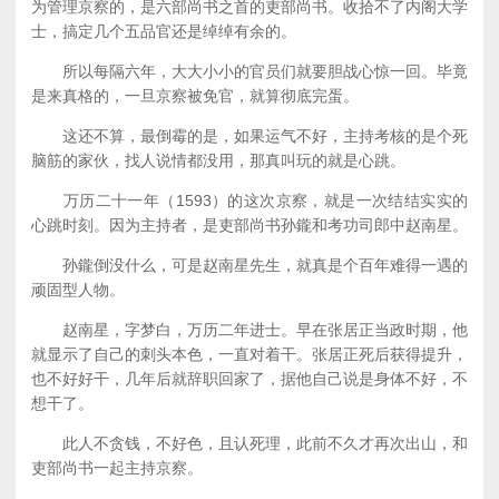
为管理京察的，是六部尚书之首的吏部尚书。收拾不了内阁大学
士，搞定几个五品官还是绰绰有余的。
所以每隔六年，大大小小的官员们就要胆战心惊一回。毕竟
是来真格的，一旦京察被免官，就算彻底完蛋。
这还不算，最倒霉的是，如果运气不好，主持考核的是个死
脑筋的家伙，找人说情都没用，那真叫玩的就是心跳。
万历二十一年（1593）的这次京察，就是一次结结实实的
心跳时刻。因为主持者，是吏部尚书孙鑨和考功司郎中赵南星。
孙鑨倒没什么，可是赵南星先生，就真是个百年难得一遇的
顽固型人物。
赵南星，字梦白，万历二年进士。早在张居正当政时期，他
就显示了自己的刺头本色，一直对着干。张居正死后获得提升，
也不好好干，几年后就辞职回家了，据他自己说是身体不好，不
想干了。
此人不贪钱，不好色，且认死理，此前不久才再次出山，和
吏部尚书一起主持京察。