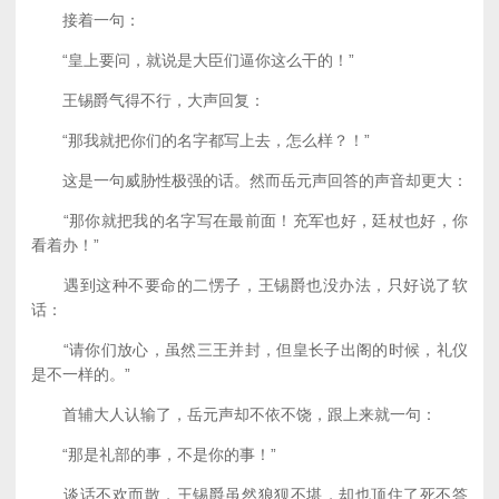
接着一句：
“皇上要问，就说是大臣们逼你这么干的！”
王锡爵气得不行，大声回复：
“那我就把你们的名字都写上去，怎么样？！”
这是一句威胁性极强的话。然而岳元声回答的声音却更大：
“那你就把我的名字写在最前面！充军也好，廷杖也好，你
看着办！”
遇到这种不要命的二愣子，王锡爵也没办法，只好说了软
话：
“请你们放心，虽然三王并封，但皇长子出阁的时候，礼仪
是不一样的。”
首辅大人认输了，岳元声却不依不饶，跟上来就一句：
“那是礼部的事，不是你的事！”
谈话不欢而散，王锡爵虽然狼狈不堪，却也顶住了死不答