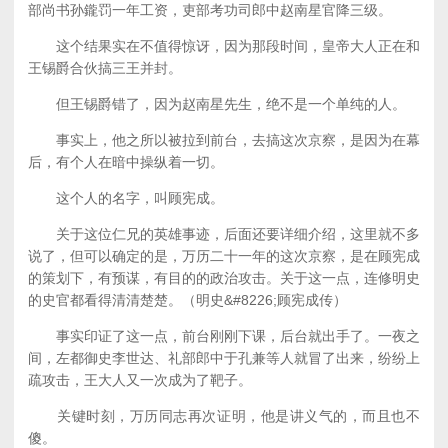
部尚书孙鑨罚一年工资，吏部考功司郎中赵南星官降三级。
这个结果实在不值得惊讶，因为那段时间，皇帝大人正在和
王锡爵合伙搞三王并封。
但王锡爵错了，因为赵南星先生，绝不是一个单纯的人。
事实上，他之所以被拉到前台，去搞这次京察，是因为在幕
后，有个人在暗中操纵着一切。
这个人的名字，叫顾宪成。
关于这位仁兄的英雄事迹，后面还要详细介绍，这里就不多
说了，但可以确定的是，万历二十一年的这次京察，是在顾宪成
的策划下，有预谋，有目的的政治攻击。关于这一点，连修明史
的史官都看得清清楚楚。（明史&#8226;顾宪成传）
事实印证了这一点，前台刚刚下课，后台就出手了。一夜之
间，左都御史李世达、礼部郎中于孔兼等人就冒了出来，纷纷上
疏攻击，王大人又一次成为了靶子。
关键时刻，万历同志再次证明，他是讲义气的，而且也不
傻。