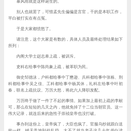
暴风雨就是这样诞生的。
别人也就罢了，可惜孟先生偏偏是言官，干的是本职工作，
平白被打实在有点冤。
于是大家都愤怒了。
请注意，这个大家是有数的，具体人员及最终处理结果如下
所列：
内阁大学士赵志皋上疏，被训斥。
吏科右给事中陈尚象上疏，被革职为民。
御史邹德泳，户科都给事中丁懋逊、兵科都给事中张栋、刑
科都给事中吴之佳、工科都给事中杨其休，礼科左给事中叶初
春，联名上疏抗议。万历大怒，将此六人降职发配。
万历终于做了一件了不起的事情。如果加上最初上疏的李献
可，那么在短短的几天之内，他就免掉了十二位当朝官员。这一
伟大记录，就连后来的急性子崇祯皇帝也没打破。
事办到这份上，皇帝疯了，大臣也疯了。官服乌纱就跟白送
的一样，铺天盖地到处乱扔，大不了就当老子这几十年书白读