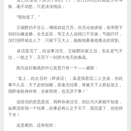
这已经是老子训儿子的口气了，但万历同志到底是久经考
验，毫不动怒，只是淡淡地说：
“我知道了。”
王锡爵仍不甘心，继续劝说万历，但无论他讲啥，皇帝陛下
却好比橡皮糖，全无反应，等王大人说得口干舌燥，气喘吁吁，
没打招呼就走人了，只留下王大人，痴痴地看着他离去的背影。
谈话是完了，但这事没完，王锡爵回家之后，实在是气不
过，一怒之下，又写了一封胆大包天的奏疏。
因为这封奏疏的中心意思只有一个——威胁：
“皇上，此次召对（即谈话），虽是我君臣二人交谈，但此
事不久后，天下必然知晓，若毫无结果，将被天下人群起攻之，
我即使粉身碎骨，全家死绝，也无济于事！”
这段话的意思是说，我和你谈过话，别以为大家都不知道，
如果没给我一个结果，此事必将公之于天下，我完蛋了，你也得
下水！
这是硬的，还有软的：