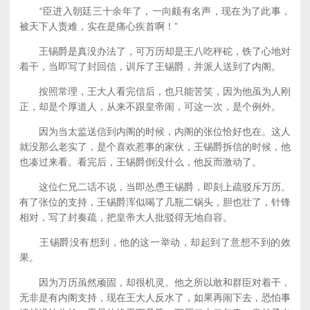
“臣进入朝廷三十余年了，一向颇有名声，现在为了此事，
被天下人责难，实在是痛心疾首啊！”
王锡爵是真没办法了，可万历却是王八吃秤砣，铁了心地对
着干，当即写了封回信，训斥了王锡爵，并派人送到了内阁。
按照常理，王大人看完信后，也只能苦笑，因为他虽为人刚
正，却是个厚道人，从来不跟皇帝闹，可这一次，是个例外。
因为当太监送信到内阁的时候，内阁的张位恰好也在。这人
就没那么老实了，是个喜欢惹事的家伙，王锡爵拆信的时候，他
也凑过来看。看完后，王锡爵倒没什么，他反而激动了。
这位仁兄二话不说，当即怂恿王锡爵，即刻上疏驳斥万历。
有了张位的支持，王锡爵浑似喝了几瓶二锅头，胆也壮了，针锋
相对，写了封奏疏，把皇帝大人批驳得无地自容。
王锡爵没有想到，他的这一举动，却起到了意想不到的效
果。
因为万历虽然顽固，却很机灵。他之所以敢和群臣对着干，
无非是有内阁支持，现在王大人反水了，如果再闹下去，恐怕事