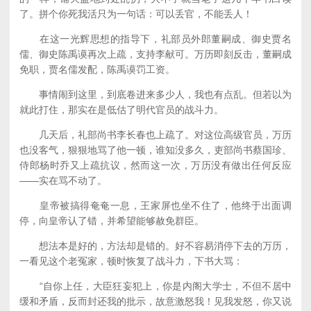
了。拼个你死我活只为一句话：可以丢官，不能丢人！
在这一光辉思想的指导下，礼部员外郎董嗣成、御史贾名
儒、御史陈禹谟再次上疏，支持李献可。万历即刻反击，董嗣成
免职，贾名儒发配，陈禹谟罚工资。
事情闹到这里，到底卷进来多少人，我也有点乱。但若以为
就此打住，那实在是低估了明代官员的战斗力。
几天后，礼部尚书李长春也上疏了。对这位高级官员，万历
也没客气，狠狠地骂了他一顿，谁知没多久，吏部尚书蔡国珍、
侍郎杨时乔又上疏抗议，然而这一次，万历没有做出任何反应
——实在骂不动了。
皇帝被搞得奄奄一息，王家屏也坐不住了，他终于出面调
停，向皇帝认了错，并希望能够赦免群臣。
想法本是好的，方法却是错的。好不容易消停下去的万历，
一看见这个老冤家，顿时恢复了战斗力，下书大骂：
“自你上任，大臣狂妄犯上，你是内阁大学士，不但不居中
缓和矛盾，反而封还我的批示，故意激怒我！见我发怒，你又说