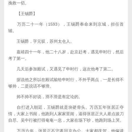
挽救一切。
【王锡爵】
万历二十一年（1593），王锡爵奉命来到京城，担任首
辅。
王锡爵，字元驭，苏州太仓人。
嘉靖四十一年，他二十八岁，赴京赶考，遇见申时行，然后
考了第一。
几天后参加殿试，又遇见了申时行，这次他考了第二。
据说他之所以在殿试输给申时行，不外乎两点，一是长得不
够帅，二是说话不够滑。
帅不帅不好说，滑不滑是有定论的。
自打进入朝廷，王锡爵就是块硬骨头。万历五年张居正夺
情，大家上书闹，他跑到人家家里闹，逼得张居正大人差点拔刀
自尽。吴中行被打得奄奄一息，大家在场下吵，他跑到场上哭。
万历六年，张居正不守孝回京办公。大家都庆贺，他偏请