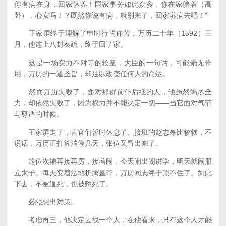
你有病在身，回家休养！国家事务如此众多，你在家躺着（高
卧），心安吗！？既然你说有病，就别来了，回家养病去吧！”
王家屏终于理解了申时行的痛苦，万历二十年（1592）三
月，他连上八封奏疏，终于回了家。
这是一场实力不对等的较量，大臣的一句话，可能毫无作
用，万历的一道圣旨，却足以改变任何人的命运。
然而万历失败了，面对那群前仆后继的人，他虽然竭尽全
力，却依然失败了，因为权力并不能决定一切——当它面对气节
与尊严的时候。
王家屏走了，言官们暂时休息了。接班的赵志皋比较软，不
说话，万历正打算消停几天，张位又冒出来了。
这位次辅再接再厉，接着闹，今天闹出阁讲学，明天就闹册
立太子。每天变着法地折腾皇帝，万历同志终于顶不住了。如此
下去，不被逼死，也被憋死了。
必须想出对策。
考虑再三，他决定去找一个人，在他看来，只有这个人才能