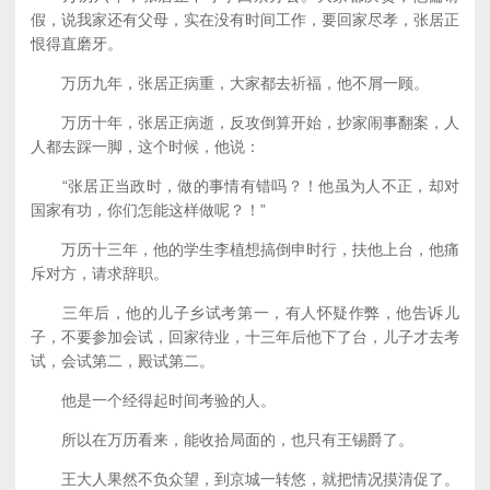
假，说我家还有父母，实在没有时间工作，要回家尽孝，张居正
恨得直磨牙。
万历九年，张居正病重，大家都去祈福，他不屑一顾。
万历十年，张居正病逝，反攻倒算开始，抄家闹事翻案，人
人都去踩一脚，这个时候，他说：
“张居正当政时，做的事情有错吗？！他虽为人不正，却对
国家有功，你们怎能这样做呢？！”
万历十三年，他的学生李植想搞倒申时行，扶他上台，他痛
斥对方，请求辞职。
三年后，他的儿子乡试考第一，有人怀疑作弊，他告诉儿
子，不要参加会试，回家待业，十三年后他下了台，儿子才去考
试，会试第二，殿试第二。
他是一个经得起时间考验的人。
所以在万历看来，能收拾局面的，也只有王锡爵了。
王大人果然不负众望，到京城一转悠，就把情况摸清促了。