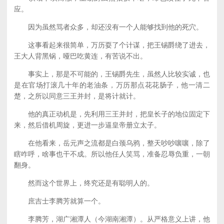
应。
因为虽然骂者众多，却还没有一个人能够找到他的死穴。
这事看起来很简单，万历耍了个计谋，把王锡爵绕了进去，
王大人背黑锅，哑巴吃黄连，有苦说不出。
事实上，那是不可能的，王锡爵先生，虽然人比较实诚，也
是在官场打滚几十年的老油条，万历那点花花肠子，他一清二
楚，之所以同意三王并封，是将计就计。
他的真正动机是，先利用三王并封，把皇长子的地位固定下
来，然后借机周旋，更进一步逼皇帝册立太子。
在他看来，岳元声之流都是白颈乌鸦，整天吵吵嚷嚷，除了
瞎咋呼，啥事也干不成。所以他任人笑骂，准备忍辱负重，一朝
翻身。
然而这个世界上，终究还是有聪明人的。
庶吉士李腾芳就算一个。
李腾芳，湖广湘潭人（今湖南湘潭）。从严格意义上讲，他