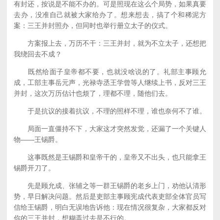
有封还，按说是不能不办的。可是照现在这么个局势，如果真要
去办，没准自己就被大家给办了。想来想去，搞了个和稀泥方
案：三王并封照办，但同时也举行册立太子的仪式。
方案报上去，万历不干：三王并封，就为不立太子，还想把
我绕回去不成？
既然给面子皇帝都不要，也就没啥说的了。礼部主事顾允
成，工部主事岳元声，光禄寺丞王学曾等人继续上书，反对三王
并封，这次万历估计也烦了，理都不理，随他们去。
于是抗议的接着抗议，不理的照样不理，谁也奈何不了谁。
局面一直僵持不下，大家这才突然发觉，还漏了一个关键人
物——王锡爵。
这事既然是王锡爵和皇帝干的，皇帝又不出头，也只能拿王
锡爵开刀了。
先是顾允成、张辅之等一群王锡爵的老乡上门，劝他认清形
势，早日解决问题。然后是吏部主事顾宪成代表吏部全体官员写
信给王锡爵，明白无误地告诉他：现在情况很复杂，大家都反对
你的三王并封，想糊弄过去是不行的。