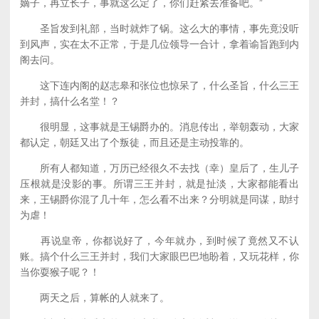
嫡子，再立长子，事就这么定了，你们赶紧去准备吧。”
圣旨发到礼部，当时就炸了锅。这么大的事情，事先竟没听
到风声，实在太不正常，于是几位领导一合计，拿着谕旨跑到内
阁去问。
这下连内阁的赵志皋和张位也惊呆了，什么圣旨，什么三王
并封，搞什么名堂！？
很明显，这事就是王锡爵办的。消息传出，举朝轰动，大家
都认定，朝廷又出了个叛徒，而且还是主动投靠的。
所有人都知道，万历已经很久不去找（幸）皇后了，生儿子
压根就是没影的事。所谓三王并封，就是扯淡，大家都能看出
来，王锡爵你混了几十年，怎么看不出来？分明就是同谋，助纣
为虐！
再说皇帝，你都说好了，今年就办，到时候了竟然又不认
账。搞个什么三王并封，我们大家眼巴巴地盼着，又玩花样，你
当你耍猴子呢？！
两天之后，算帐的人就来了。