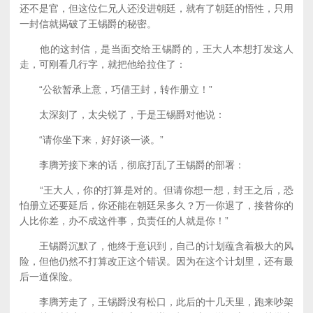
还不是官，但这位仁兄人还没进朝廷，就有了朝廷的悟性，只用
一封信就揭破了王锡爵的秘密。
他的这封信，是当面交给王锡爵的，王大人本想打发这人
走，可刚看几行字，就把他给拉住了：
“公欲暂承上意，巧借王封，转作册立！”
太深刻了，太尖锐了，于是王锡爵对他说：
“请你坐下来，好好谈一谈。”
李腾芳接下来的话，彻底打乱了王锡爵的部署：
“王大人，你的打算是对的。但请你想一想，封王之后，恐
怕册立还要延后，你还能在朝廷呆多久？万一你退了，接替你的
人比你差，办不成这件事，负责任的人就是你！”
王锡爵沉默了，他终于意识到，自己的计划蕴含着极大的风
险，但他仍然不打算改正这个错误。因为在这个计划里，还有最
后一道保险。
李腾芳走了，王锡爵没有松口，此后的十几天里，跑来吵架