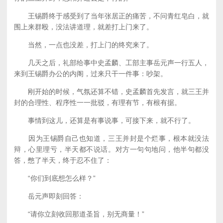
王锡爵终于感受到了当年张居正的痛苦，不问青红皂白，就
围上来群殴，没法讲道理，就差打上门来了。
当然，一点也没差，打上门的终究来了。
几天之后，礼部给事中史孟麟、工部主事岳元声一行五人，
来到王锡爵办公的内阁，过来只干一件事：吵架。
刚开始的时候，气氛还算不错，史孟麟首先发言，就三王并
封的合理性、程序性一一批驳，有理有节，有根有据。
事情到这儿，还算是有事说事，可接下来，就不行了。
因为王锡爵自己也知道，三王并封是个烂事，根本就没法
辩，心里理亏，半天都不说话。对方一句句地问，他半句都没
答，憋了半天，终于忍不住了：
“你们到底想怎么样？”
岳元声即刻回答：
“请你立刻收回那道圣旨，别无商量！”