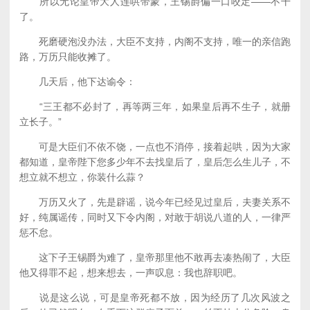
所以无论皇帝大人连哄带蒙，王锡爵偏一口咬定——不干
了。
死磨硬泡没办法，大臣不支持，内阁不支持，唯一的亲信跑
路，万历只能收摊了。
几天后，他下达谕令：
“三王都不必封了，再等两三年，如果皇后再不生子，就册
立长子。”
可是大臣们不依不饶，一点也不消停，接着起哄，因为大家
都知道，皇帝陛下您多少年不去找皇后了，皇后怎么生儿子，不
想立就不想立，你装什么蒜？
万历又火了，先是辟谣，说今年已经见过皇后，夫妻关系不
好，纯属谣传，同时又下令内阁，对敢于胡说八道的人，一律严
惩不怠。
这下子王锡爵为难了，皇帝那里他不敢再去凑热闹了，大臣
他又得罪不起，想来想去，一声叹息：我也辞职吧。
说是这么说，可是皇帝死都不放，因为经历了几次风波之