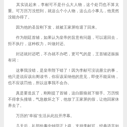
其实说起来，李献可不是什么大人物，这个处罚也不算太
重。可万历万没想到，就这么个小人物，这么点小事儿，他竟然
没能办得了。
因为他的圣旨刚下发，就被王家屏给退了回来。
作为朝廷首辅，如果认为皇帝的旨意有问题，可以退回去，
拒不执行，这种权力，叫做封还。
封还就封还吧，不办就不办吧，更可气的是，王首辅还振振
有词：
这事我没错，是皇帝陛下错了！因为李献可没说册立的事，
他只是说应该出阁读书，你应该采纳他的意见，即使不能采纳，
也不应该罚他，所以这事我不会办。
真是要造反了，刚刚提了首辅，这白眼狼就下狠手。万历恨
不得拿头撞墙，气急败坏之下，他放了王家屏的假，让他回家休
养去了。
万历的“幸福”生活从此拉开序幕。
几天后，礼部给事中钟羽正上疏，支持李献可，经典语言如