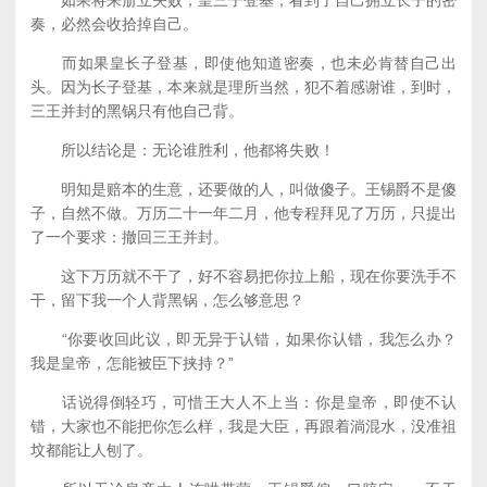
如果将来册立失败，皇三子登基，看到了自己拥立长子的密
奏，必然会收拾掉自己。
而如果皇长子登基，即使他知道密奏，也未必肯替自己出
头。因为长子登基，本来就是理所当然，犯不着感谢谁，到时，
三王并封的黑锅只有他自己背。
所以结论是：无论谁胜利，他都将失败！
明知是赔本的生意，还要做的人，叫做傻子。王锡爵不是傻
子，自然不做。万历二十一年二月，他专程拜见了万历，只提出
了一个要求：撤回三王并封。
这下万历就不干了，好不容易把你拉上船，现在你要洗手不
干，留下我一个人背黑锅，怎么够意思？
“你要收回此议，即无异于认错，如果你认错，我怎么办？
我是皇帝，怎能被臣下挟持？”
话说得倒轻巧，可惜王大人不上当：你是皇帝，即使不认
错，大家也不能把你怎么样，我是大臣，再跟着淌混水，没准祖
坟都能让人刨了。