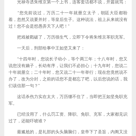
光禄寺丞朱维京第一个上书，连客套话都不说，开篇就骂：
“您先前说过，万历二十一年就册立太子，朝廷大臣都盼
着，忽然又说要并封，等皇后生子。这种说法，祖上从来就没有
过！您不会是想愚弄天下人吧！”
把戏被戳破了，万历很生气，立即下令将朱维京革职充军。
一天后，刑部给事中王如坚又来了：
“十四年时，您说长子幼小，等个两三年；十八年时，您又
说您没有嫡子，长幼有序，让我们不必担心；十九年时，您说二
十年就册立；二十年时，您又说二十一年举行；现在您竟然说不
办了，改为分封，之前的话您不是都忘了吧，以后您说的话，我
们该信那一句？”
这话杀伤力实在太大，万历绷不住了，当即把王如坚免职充
军。
已经没用了，什么罚工资、降职、免职、充军，大家都见识
过了，还能吓唬谁？
最尴尬的，是礼部的头头脑脑们，皇帝下了圣旨，内阁又没