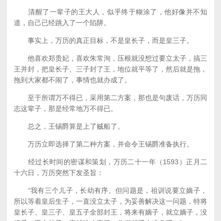
清醒了一辈子的王大人，似乎终于糊涂了，他好像并不知
道，自己已经跳入了一个陷阱。
事实上，万历的真正目标，不是皇长子，而是皇三子。
他喜欢郑贵妃，喜欢朱常洵，压根就没想过要立太子，搞三
王并封，把皇长子、三子封了王，地位就平等了，然后就是拖，
拖到大家都不闹了，事情也就办成了。
至于所谓万不得已，采用第二方案，那也是句废话，万历同
志这辈子，那是经常地万不得已。
总之，王锡爵算是上了贼船了。
万历立即选择了第二种方案，并命令王锡爵准备执行。
经过长时间的密谋和策划，万历二十一年（1593）正月二
十六日，万历突然下发圣旨：
“我有三个儿子，长幼有序。但问题是，祖训说要立嫡子，
所以等着皇后生子，一直没立太子，为妥善解决这一问题，特将
皇长子、皇三子、皇五子全部封王，将来有嫡子，就立嫡子，没