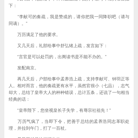
下：
“李献可的奏疏，我是赞成的，请你把我一同降职吧（请与
同谪）。”
万历满足了他的要求。
又几天后，礼部给事中舒弘绪上疏，发言如下：
“言官是可以处罚的，出阁读书是不能不办的。”
发配南京。
再几天后，户部给事中孟养浩上疏，支持李献可、钟羽正等
人。相对而言，他的奏疏更有水平，虽然官很小（七品），志气
却大，总结了皇帝大人的种种错误，总计五条，还说了一句相当
经典的话：
“皇帝陛下，您坐视皇长子失学，有辱宗社祖先！”
万历气疯了，当即下令，把善于总结的孟养浩同志革职处
理，并拉到午门，打了一百杖。