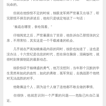
玩命的。
但就在他惊惶不定的时候，独眼龙军师严世蕃又出场了，听
完那慌不择言的讲述后，他却只是镇定地说了一句话：
“奏疏在哪里，拿给我看。”
仔细阅览之后，严世蕃露出了笑容，他告诉自己那慌张的父
亲，不用害怕，其实这是一个千载难逢的机会。
几乎就在严嵩知晓奏疏内容的同时，徐阶也知道了，这也是
没办法，十六世纪是信息的时代，想在保住脑袋，混碗饭吃，就
得时刻掌握朝廷的最新动态。
徐阶惊叹于杨继盛的勇气，他万没想到，当年那个沉默的学
生竟然有如此的血性，如此的勇敢，孤军突起，去挑战那个他绝
对无法战胜的对手。
他敬佩这个人，因为这个人做了连他都不敢去做的事情。
但很快，他就意识到一个严重的问题——危险已向自己逼
近。