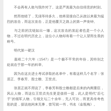
不会再有人敢与我作对了。这是严嵩最为自信得意的时刻。
然而他错了，无须等待多久，他将迎接自己从政以来最为猛
烈的攻击，而这次攻击，正是他覆灭之路上的第一声丧钟。
与之前的沈链如出一辙，这次攻击的发起者也是一个小人
物，不过在明代历史上，这位小人物却有着一个让人望而生畏的
称号。
明代第一硬汉
嘉靖二十六年（1547）是一个极不平常的年份，其特别之
处就在于那一年的科举。
因为在这次进士考试录取的名单中，有着这样几个名字：张
居正、李春芳、殷士瞻、王世贞。
张居正就不用说了，李春芳和殷士瞻都是后来的内阁重臣，
风云人物，而这位王世贞先生更是值得一提，此人是明代“后七
子”的领军人物，引领文坛二十余年，无人可比，而更具传奇色
彩的是，据说他闲来无事，曾写就一书，书名《金瓶梅》。