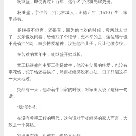
杨继盛，即使再过五百年，这个名字仍将光耀史册。
杨继盛，字仲芳，河北容城人，正德五年（1510）生，家
里很穷。
杨继盛不但穷，还很苦，因为他七岁的时候，母亲就去世
了，父亲也没闲着，给他找了个继母，更不幸的是，这位继母也
不是省油的灯，缺少博爱精神，没把他当儿子，只让他做杂役。
在苦难的童年中，杨继盛开始成长。
童工杨继盛的主要工作是放牛，他没有父母的疼爱，也没有
零花钱，犯了错还要挨打，然而杨继盛没有办法，日子只能这样
一天天地过。
突然有一天，他牵着牛回家的时候，对家里人说了这样一句
话：
“我想读书。”
在没有希望工程的明代，这句话对于杨继盛的家人而言，大
致是一个笑话。
家里没有钱，即使有，也轮不到你。