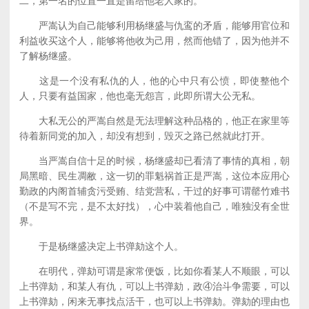
二，第一名的位置一直是留给他老人家的。
严嵩认为自己能够利用杨继盛与仇鸾的矛盾，能够用官位和
利益收买这个人，能够将他收为己用，然而他错了，因为他并不
了解杨继盛。
这是一个没有私仇的人，他的心中只有公愤，即使整他个
人，只要有益国家，他也毫无怨言，此即所谓大公无私。
大私无公的严嵩自然是无法理解这种品格的，他正在家里等
待着新同党的加入，却没有想到，毁灭之路已然就此打开。
当严嵩自信十足的时候，杨继盛却已看清了事情的真相，朝
局黑暗、民生凋敝，这一切的罪魁祸首正是严嵩，这位本应用心
勤政的内阁首辅贪污受贿、结党营私，干过的好事可谓罄竹难书
（不是写不完，是不太好找），心中装着他自己，唯独没有全世
界。
于是杨继盛决定上书弹劾这个人。
在明代，弹劾可谓是家常便饭，比如你看某人不顺眼，可以
上书弹劾，和某人有仇，可以上书弹劾，政④治斗争需要，可以
上书弹劾，闲来无事找点活干，也可以上书弹劾。弹劾的理由也