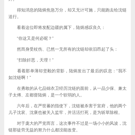
得知消息的陆炳焦急万分，却又无计可施，只能跑去给沈链
送行。
看着这位即将发配边疆的属下，陆炳感叹良久：
“你这又是何必呢？”
然而身受杖伤、已然一无所有的沈链却依旧昂起了头：
“扫除奸恶，天理！”
看着那单薄却坚毅的背影，陆炳发出了最后的叹息：“我不
如沈链啊！”
在勇敢的从七品锦衣卫经历沈链的面前，从一品少保、兼太
子太傅、左都督陆炳，是一个软弱的人。
六年后，在严世蕃的指使下，沈链被杀害于宣府，他的两个
儿子沈衮、沈褒也被关入监牢，并活活打死，是为斩草除根。
对于庞大的严党而言，这次事件不过是一场小小的风波，沈
链那徒劳无益的努力什么都没能改变。