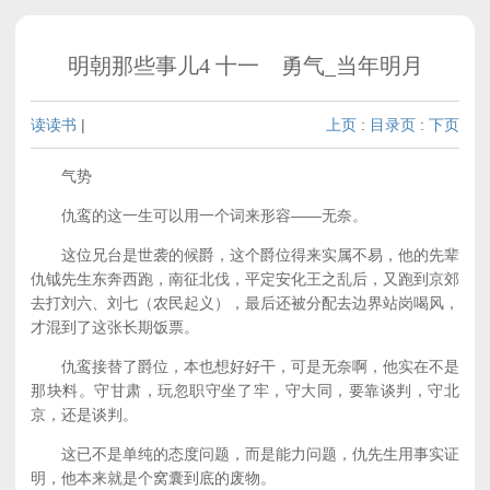
明朝那些事儿4 十一 勇气_当年明月
读读书
|
上页
:
目录页
:
下页
气势
仇鸾的这一生可以用一个词来形容——无奈。
这位兄台是世袭的候爵，这个爵位得来实属不易，他的先辈
仇钺先生东奔西跑，南征北伐，平定安化王之乱后，又跑到京郊
去打刘六、刘七（农民起义），最后还被分配去边界站岗喝风，
才混到了这张长期饭票。
仇鸾接替了爵位，本也想好好干，可是无奈啊，他实在不是
那块料。守甘肃，玩忽职守坐了牢，守大同，要靠谈判，守北
京，还是谈判。
这已不是单纯的态度问题，而是能力问题，仇先生用事实证
明，他本来就是个窝囊到底的废物。