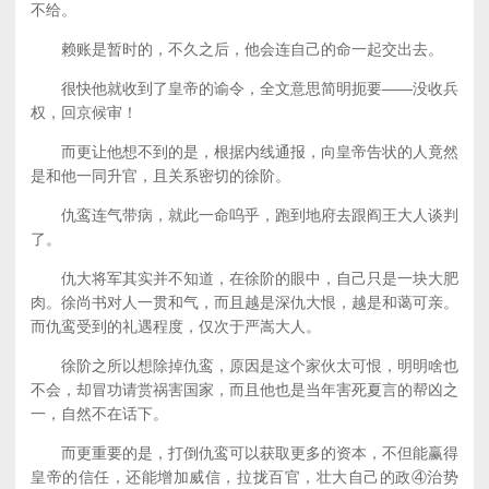
不给。
赖账是暂时的，不久之后，他会连自己的命一起交出去。
很快他就收到了皇帝的谕令，全文意思简明扼要——没收兵
权，回京候审！
而更让他想不到的是，根据内线通报，向皇帝告状的人竟然
是和他一同升官，且关系密切的徐阶。
仇鸾连气带病，就此一命呜乎，跑到地府去跟阎王大人谈判
了。
仇大将军其实并不知道，在徐阶的眼中，自己只是一块大肥
肉。徐尚书对人一贯和气，而且越是深仇大恨，越是和蔼可亲。
而仇鸾受到的礼遇程度，仅次于严嵩大人。
徐阶之所以想除掉仇鸾，原因是这个家伙太可恨，明明啥也
不会，却冒功请赏祸害国家，而且他也是当年害死夏言的帮凶之
一，自然不在话下。
而更重要的是，打倒仇鸾可以获取更多的资本，不但能赢得
皇帝的信任，还能增加威信，拉拢百官，壮大自己的政④治势