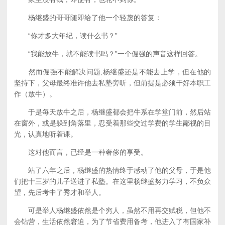
杨继盛的哥哥随即给了他一个轻蔑的答复：
“你才多大年纪，读什么书？”
“我能放牛，就不能读书吗？”一个倔强的声音这样回答。
然而倔强不能解决问题,杨继盛还是不能去上学，但在他的
坚持下，父母最终准许他去私塾旁听，但前提是必须干好本职工
作（放牛）。
于是每天放牛之后，杨继盛都会把牛系在学堂门前，然后站
在窗外，或是躲到角落里，忍受着那些交过学费的学生鄙视的目
光，认真地听着课。
这对他而言，已经是一种奢侈的享受。
站了六年之后，杨继盛的热情终于感动了他的父母，于是他
们把十三岁的儿子送进了私塾。在这里杨继盛努力学习，不负众
望，先后考中了秀才和举人。
可是举人杨继盛依然是个穷人，虽然不用再交赋税，但他不
会钻营，生活依然窘迫，为了节省费用备考，他进入了有国家补