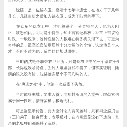
沈链，是一位锦衣卫。嘉靖十七年中进士，在地方干了几年
县长，几经曲折之后加入锦衣卫，成为了陆炳的手下。
在众多的锦衣卫中，沈链算是个十分奇特的人，他为人刚
正，嫉恶如仇，明明是个特务，却比言官还积极，经常上书议论
时政。一般说来，这种性格的人很难在特务机关混下去，可更为
奇特的是，最高长官陆炳居然十分欣赏他的个性，认定他是个人
才，不但不难为他，反而处处加以维护。
当时的沈链任职锦衣卫经历，只是锦衣卫中的一个基层干§
部，长得也没啥特点，丢到人堆里就找不着了，但事实证明，陆
炳的眼光没有错，沈链确实是个不同凡响的人。
在“庚戍之变”中，他第一次崭露了头角。
当时俺答围城，要求入贡，而那封所谓的入贡书，跟勒索信
属于同一性质，措辞蛮横，极端无礼。
可是当皇帝传旨，要大臣讨论入贡问题时，只有司业赵贞吉
（王门弟子）挺身而出，表示反对，在内阁意见没有下达前，其
余的老狐狸们都保持了沉默。