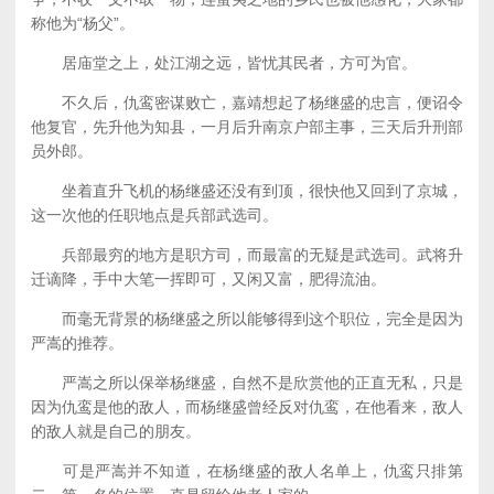
称他为“杨父”。
居庙堂之上，处江湖之远，皆忧其民者，方可为官。
不久后，仇鸾密谋败亡，嘉靖想起了杨继盛的忠言，便诏令
他复官，先升他为知县，一月后升南京户部主事，三天后升刑部
员外郎。
坐着直升飞机的杨继盛还没有到顶，很快他又回到了京城，
这一次他的任职地点是兵部武选司。
兵部最穷的地方是职方司，而最富的无疑是武选司。武将升
迁谪降，手中大笔一挥即可，又闲又富，肥得流油。
而毫无背景的杨继盛之所以能够得到这个职位，完全是因为
严嵩的推荐。
严嵩之所以保举杨继盛，自然不是欣赏他的正直无私，只是
因为仇鸾是他的敌人，而杨继盛曾经反对仇鸾，在他看来，敌人
的敌人就是自己的朋友。
可是严嵩并不知道，在杨继盛的敌人名单上，仇鸾只排第