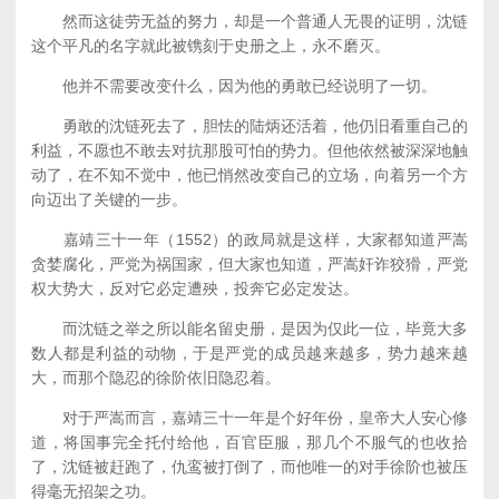
然而这徒劳无益的努力，却是一个普通人无畏的证明，沈链
这个平凡的名字就此被镌刻于史册之上，永不磨灭。
他并不需要改变什么，因为他的勇敢已经说明了一切。
勇敢的沈链死去了，胆怯的陆炳还活着，他仍旧看重自己的
利益，不愿也不敢去对抗那股可怕的势力。但他依然被深深地触
动了，在不知不觉中，他已悄然改变自己的立场，向着另一个方
向迈出了关键的一步。
嘉靖三十一年（1552）的政局就是这样，大家都知道严嵩
贪婪腐化，严党为祸国家，但大家也知道，严嵩奸诈狡猾，严党
权大势大，反对它必定遭殃，投奔它必定发达。
而沈链之举之所以能名留史册，是因为仅此一位，毕竟大多
数人都是利益的动物，于是严党的成员越来越多，势力越来越
大，而那个隐忍的徐阶依旧隐忍着。
对于严嵩而言，嘉靖三十一年是个好年份，皇帝大人安心修
道，将国事完全托付给他，百官臣服，那几个不服气的也收拾
了，沈链被赶跑了，仇鸾被打倒了，而他唯一的对手徐阶也被压
得毫无招架之功。