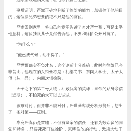
事后证明，严嵩正确地判断了徐阶的能力，却错估了他的目
的，这位徐兄弟想要的绝不只是他的官位。
严嵩回到家里，将自己的意图告诉了奇才严世蕃，可是出乎
他意料，这位独眼儿子竟然告诉他，不要和徐阶公开对抗了。
“为什么？”
“他已成气候，动不得了。”
严世蕃确实不负才名，这个论断十分准确，此时的徐阶已今
非昔比，他现在的头衔全称是：礼部尚书、东阁大学士、太子太
傅（从一品）、内阁次辅徐阶。
天子之下的第二号人物，斗败仇鸾的英雄，皇帝的贴身亲信
（近期），不怕死的大可以去试试。
很难对付，但并非不能对付，严世蕃客观分析形势后，想出
了一条对策——压制。
毕竟严嵩仍是首辅，不但有皇帝的信任，还有为数众多的同
党和特务，只要死死盯住徐阶，束缚住他的行动，无须大动干