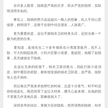
在许多人眼里，陆炳是严嵩的爪牙，听从严党的指挥，实际
情况绝非如此。
事实上，陆炳的势力远远超出一般人的想象，此人不但心思
缜密，精明强干，还善于在朝中结交朋友，人脉甚广。
更为重要的是，这位手握锦衣卫的特务头目，还担当着一个
极为机密的任务。
要知道，嘉靖先生二十多年都呆在小黑屋里炼丹，也不上
朝，可大到朝廷政局、小到大臣娶小老婆、逛妓院，他都了如指
掌，其关键就在于陆炳。
在这位兄弟的统领下，锦衣卫昼伏夜出，四处打探小道消
息，朝中重臣的府邸，都有他安插的锦衣卫卧底，连严嵩、徐阶
等人也不例外。
所以每次严嵩来求他帮忙的时候，总是十分客气，时不时还
得给他送礼，唯恐得罪了这位大特务，哪天心血来潮，在他的院
子里塞几件龙袍兵器，那麻烦就大了。
深得皇帝的信任，掌握大臣的隐私，然而强势的陆炳，却并