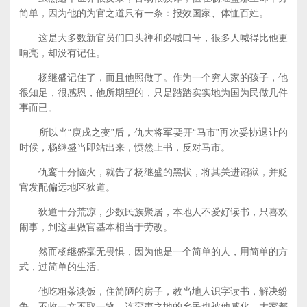
简单，因为他的为官之道只有一条：报效国家、体恤百姓。
这是大多数新官员们口头禅和必喊口号，很多人喊得比他更
响亮，却没有记住。
杨继盛记住了，而且他照做了。作为一个穷人家的孩子，他
很知足，很感恩，他所期望的，只是踏踏实实地为国为民做几件
事而已。
所以当“庚戌之变”后，仇大将军要开“马市”再次妥协退让的
时候，杨继盛当即站出来，愤然上书，反对马市。
仇鸾十分恼火，就告了杨继盛的黑状，将其关进诏狱，并贬
官发配偏远地区狄道。
狄道十分荒凉，少数民族聚居，本地人不爱好读书，只喜欢
闹事，到这里做官基本相当于劳改。
然而杨继盛毫无畏惧，因为他是一个简单的人，用简单的方
式，过简单的生活。
他吃粗茶淡饭，住简陋的房子，教当地人识字读书，解决纷
争，不收一文不取一物，连蛮夷之地的乡民也被他感化，大家都