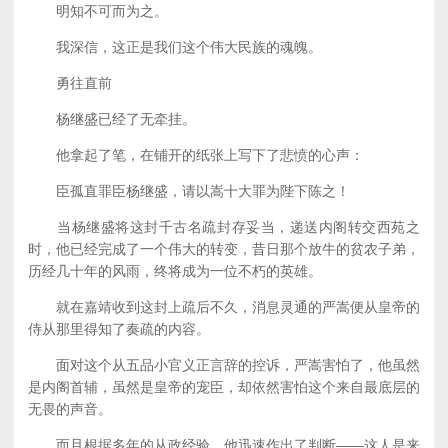
明知不可而为之。
我深信，这正是我们这个伟大民族的魂魄。
勇往直前
杨继盛已经了无牵挂。
他拿起了笔，在铺开的纸张上写下了悲愤的心声：
臣孤直罪臣杨继盛，请以嵩十大罪为陛下陈之！
当杨继盛将这封千古名疏封存妥当，递送内阁转交西苑之
时，他已经完成了一个伟大的转变，昔日那个放牛的贫农子弟，
历经几十年的风雨，终将成为一位不朽的英雄。
就在嘉靖收到这封上疏后不久，消息灵通的严嵩便从皇帝的
侍从那里得知了奏疏的内容。
面对这个从五品小官义正言辞的控诉，严嵩害怕了，他虽然
是内阁首辅，虽然是皇帝的宠臣，却依然害怕这个来自最底层的
无畏的声音。
而且根据多年的从政经验，他迅速作出了判断——这人是来