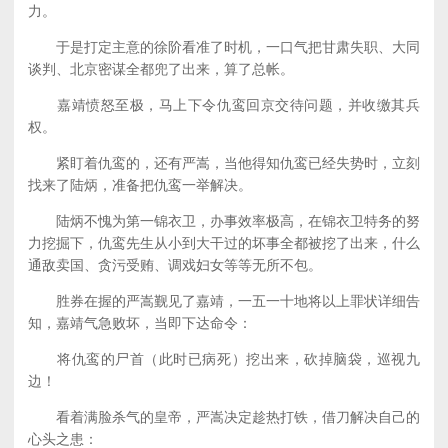
力。
于是打定主意的徐阶看准了时机，一口气把甘肃失职、大同
谈判、北京密谋全都兜了出来，算了总帐。
嘉靖愤怒至极，马上下令仇鸾回京交待问题，并收缴其兵
权。
紧盯着仇鸾的，还有严嵩，当他得知仇鸾已经失势时，立刻
找来了陆炳，准备把仇鸾一举解决。
陆炳不愧为第一锦衣卫，办事效率极高，在锦衣卫特务的努
力挖掘下，仇鸾先生从小到大干过的坏事全都被挖了出来，什么
通敌卖国、贪污受贿、调戏妇女等等无所不包。
胜券在握的严嵩觐见了嘉靖，一五一十地将以上罪状详细告
知，嘉靖气急败坏，当即下达命令：
将仇鸾的尸首（此时已病死）挖出来，砍掉脑袋，巡视九
边！
看着满脸杀气的皇帝，严嵩决定趁热打铁，借刀解决自己的
心头之患：