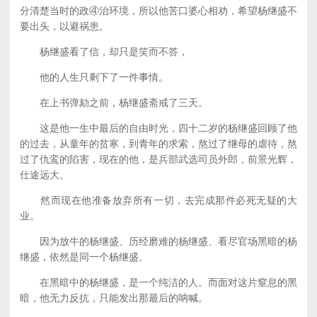
分清楚当时的政④治环境，所以他苦口婆心相劝，希望杨继盛不
要出头，以避祸患。
杨继盛看了信，却只是笑而不答，
他的人生只剩下了一件事情。
在上书弹劾之前，杨继盛斋戒了三天。
这是他一生中最后的自由时光，四十二岁的杨继盛回顾了他
的过去，从童年的贫寒，到青年的求索，熬过了继母的虐待，熬
过了仇鸾的陷害，现在的他，是兵部武选司员外郎，前景光辉，
仕途远大。
然而现在他准备放弃所有一切，去完成那件必死无疑的大
业。
因为放牛的杨继盛、历经磨难的杨继盛、看尽官场黑暗的杨
继盛，依然是同一个杨继盛。
在黑暗中的杨继盛，是一个纯洁的人。而面对这片窒息的黑
暗，他无力反抗，只能发出那最后的呐喊。