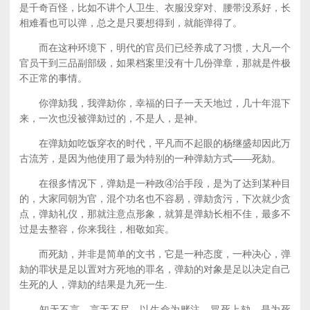
是千奇百怪，比如不讲个人卫生、衣服没穿对、腰带没系好，长
相难看也可以弹，总之是只要想得到，就能弹得了。
而在这种环境下，明代的官员们已经养成了习惯，大凡一个
官员干到三品副部级，如果档案里没有十几份弹章，那就是件极
不正常的事情。
你弹劾我，我弹劾你，幸福的日子一天天地过，几十年混下
来，一次也没被弹劾过的，不是人，是神。
在弹劾如吃饭穿衣的时代，平凡而不起眼的杨继盛却因此万
古流芳，是因为他使用了最为特别的一种弹劾方式——死劾。
在很多情况下，弹劾是一种政④治手段，是为了达到某种目
的，大家同朝为官，混个功名也不容易，弹劾贪污，下次就少贪
点，弹劾礼仪，那就注意点形象，就算是弹劾长相不佳，最多不
过是去整容，你来我往，相敬如宾。
而死劾，并非是简单的文书，它是一种态度，一种决心，弹
劾的罪状是足以置对方死地的罪名，弹劾的对象是足以决定自己
生死的人，弹劾的结果是九死一生.
知无不言，言无不尽，以生命为赌注，冒死上劾，是为死