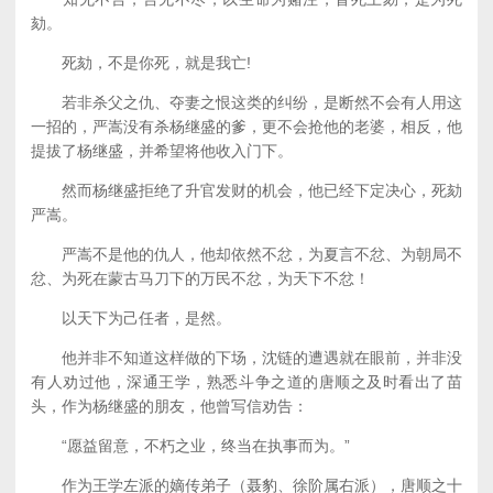
劾。
死劾，不是你死，就是我亡!
若非杀父之仇、夺妻之恨这类的纠纷，是断然不会有人用这
一招的，严嵩没有杀杨继盛的爹，更不会抢他的老婆，相反，他
提拔了杨继盛，并希望将他收入门下。
然而杨继盛拒绝了升官发财的机会，他已经下定决心，死劾
严嵩。
严嵩不是他的仇人，他却依然不忿，为夏言不忿、为朝局不
忿、为死在蒙古马刀下的万民不忿，为天下不忿！
以天下为己任者，是然。
他并非不知道这样做的下场，沈链的遭遇就在眼前，并非没
有人劝过他，深通王学，熟悉斗争之道的唐顺之及时看出了苗
头，作为杨继盛的朋友，他曾写信劝告：
“愿益留意，不朽之业，终当在执事而为。”
作为王学左派的嫡传弟子（聂豹、徐阶属右派），唐顺之十