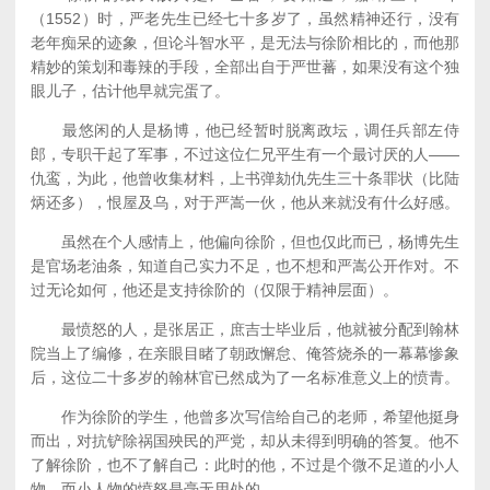
（1552）时，严老先生已经七十多岁了，虽然精神还行，没有
老年痴呆的迹象，但论斗智水平，是无法与徐阶相比的，而他那
精妙的策划和毒辣的手段，全部出自于严世蕃，如果没有这个独
眼儿子，估计他早就完蛋了。
最悠闲的人是杨博，他已经暂时脱离政坛，调任兵部左侍
郎，专职干起了军事，不过这位仁兄平生有一个最讨厌的人——
仇鸾，为此，他曾收集材料，上书弹劾仇先生三十条罪状（比陆
炳还多），恨屋及乌，对于严嵩一伙，他从来就没有什么好感。
虽然在个人感情上，他偏向徐阶，但也仅此而已，杨博先生
是官场老油条，知道自己实力不足，也不想和严嵩公开作对。不
过无论如何，他还是支持徐阶的（仅限于精神层面）。
最愤怒的人，是张居正，庶吉士毕业后，他就被分配到翰林
院当上了编修，在亲眼目睹了朝政懈怠、俺答烧杀的一幕幕惨象
后，这位二十多岁的翰林官已然成为了一名标准意义上的愤青。
作为徐阶的学生，他曾多次写信给自己的老师，希望他挺身
而出，对抗铲除祸国殃民的严党，却从未得到明确的答复。他不
了解徐阶，也不了解自己：此时的他，不过是个微不足道的小人
物，而小人物的愤怒是毫无用处的。