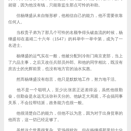
就寝，因为他没有钱，只能靠监生那点可怜的补助。
但杨继盛从未自惭形秽，他相信自己的能力，他不需要依靠
任何人。
当权贵子弟为了那几个可怜的名额争得头破血流的时候，杨
继盛却在嘉靖二十六年（1547）的科举中一举中第，成为了一
名进士。
杨继盛的运气实在一般，他被分配到冷衙门南京吏部，当上
了六品主事，之后又改任兵部员外郎。和他的同学相比，既没有
庶吉士的光辉前景，也没有地方官的油水实惠。
然而杨继盛没有怨言，他只是默默地工作，努力地干活。
他不是一个聪明人，至少比张居正还差得远，虽然他很勤
奋，但勤奋是永远无法弥补天分的。他缺乏大局观，不会搞同事
关系，不会拉帮结派，政务能力也很一般。
他很清楚自己的能力，但他不以为意，因为对于出身贫寒的
他而言，这一切已经足够了。
虽然这个世界很复杂，官场很狡诈，但在杨继盛那里却十分