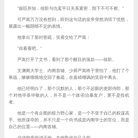
“据臣所知，徐阶与仇鸾平日关系紧密，陛下不可不察。”
可严嵩万万没有想到，听到这句话的皇帝突然消弭了愤怒，
展露出一幅阴晴不定的表情。
他拿出了那封密疏，笑着交给了严嵩：
“你看看吧。”
严嵩打开了文书，看到了那个醒目的落款——徐阶。
文渊阁大学士、内阁首辅、少师严嵩终于害怕了，他打了个
寒战，哆哆嗦嗦地交回了奏疏，在嘉靖嘲讽的笑容中离去。
他已经明白了，那个沉默的人，那个不起眼的吏部侍郎，那
个对他毕恭毕敬的人，并不是一个政④治暴发户，更不是投机
者。
他是一个有企图的权力野心家，是一个不亚于自己的权谋高
手。他所谋夺的，并不只是一个尚书或是内阁学士的官位，而是
自己的位置——内阁首辅。
必须彻底地消灭他，在他取代自己之前。