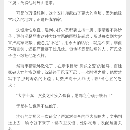
下属，免得他到外面惹事。
可是他万没想到，这个安排却惹出了更大的麻烦，因为他经
常出入的地方，正是严嵩的家。
沈链秉性刚直，遇到小奸小恶都要去插一脚，眼睛容不得沙
子，更何况是严嵩这种大奸大恶的巨型花岗岩，所以每次到大贪
官严嵩家吃饭，他总是“不忿”，用今天的话说，就是不爽，非但
不苟言笑，还跟严世蕃干过几仗。但他毕竟是陆炳的人，严氏父
子也不敢把他怎么样。
然而事情最终激化了，在亲眼目睹“庚戍之变”的耻辱，百姓
家破人亡的惨剧后，沈链终于忍无可忍，一次醉酒之后，他愤然
写下了那封著名的上疏，历数严嵩十大罪状，喷*出心底的怒
火：
“大学士嵩，贪婪之性疾入膏肓，愚鄙之心顽于铁石！”
于是神仙也保不住他了。
沈链的结局又一次证实了严嵩对皇帝的巨大影响力，文书刚
送上去，谕令就下来了：锦衣卫沈链，处以杖刑，发配居庸关
外。