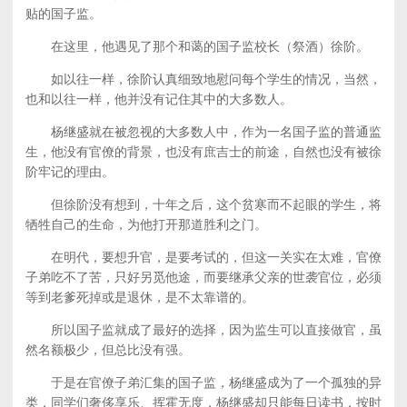
贴的国子监。
在这里，他遇见了那个和蔼的国子监校长（祭酒）徐阶。
如以往一样，徐阶认真细致地慰问每个学生的情况，当然，
也和以往一样，他并没有记住其中的大多数人。
杨继盛就在被忽视的大多数人中，作为一名国子监的普通监
生，他没有官僚的背景，也没有庶吉士的前途，自然也没有被徐
阶牢记的理由。
但徐阶没有想到，十年之后，这个贫寒而不起眼的学生，将
牺牲自己的生命，为他打开那道胜利之门。
在明代，要想升官，是要考试的，但这一关实在太难，官僚
子弟吃不了苦，只好另觅他途，而要继承父亲的世袭官位，必须
等到老爹死掉或是退休，是不太靠谱的。
所以国子监就成了最好的选择，因为监生可以直接做官，虽
然名额极少，但总比没有强。
于是在官僚子弟汇集的国子监，杨继盛成为了一个孤独的异
类，同学们奢侈享乐、挥霍无度，杨继盛却只能每日读书，按时