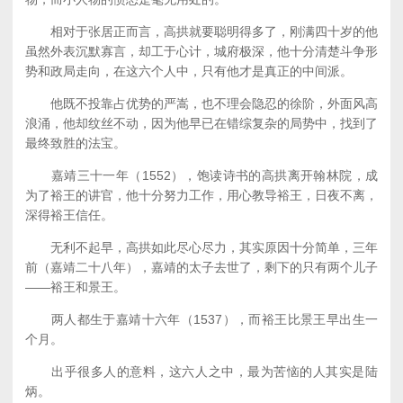
相对于张居正而言，高拱就要聪明得多了，刚满四十岁的他
虽然外表沉默寡言，却工于心计，城府极深，他十分清楚斗争形
势和政局走向，在这六个人中，只有他才是真正的中间派。
他既不投靠占优势的严嵩，也不理会隐忍的徐阶，外面风高
浪涌，他却纹丝不动，因为他早已在错综复杂的局势中，找到了
最终致胜的法宝。
嘉靖三十一年（1552），饱读诗书的高拱离开翰林院，成
为了裕王的讲官，他十分努力工作，用心教导裕王，日夜不离，
深得裕王信任。
无利不起早，高拱如此尽心尽力，其实原因十分简单，三年
前（嘉靖二十八年），嘉靖的太子去世了，剩下的只有两个儿子
——裕王和景王。
两人都生于嘉靖十六年（1537），而裕王比景王早出生一
个月。
出乎很多人的意料，这六人之中，最为苦恼的人其实是陆
炳。