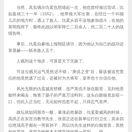
当然，其实偶尔仇鸾也想雄起一次，他也曾经做过尝试，比
如嘉靖三十一年（1552），他带领大军出塞，在经过一个叫猫
儿庄的地方时，遇上了敌人。仇鸾从容不迫地参加战斗，在他的
英明指挥下，最终此战以明军阵亡二百余人，伤二百二十人的战
绩告终。
事后，仇鸾自豪地上报朝廷请功，因为他认为自己的战功还
算显赫——斩杀敌人五个。
人贱到这个地步，可算是天下无敌了。
可这位贱兄运气竟然还不错，“庚戍之变”后，最该被追究责
任的他竟然逃了过去，还被封为大将军，皇帝也十分信任他。
风光无限的仇鸾越发骄横，连严嵩也不放在眼里，见到他竟
敢呼来喝去，悔青了肠子的严嵩万没料到，这头白眼狼竟反咬一
口，但此人正当红，无论如何也惹不起，只得忍气吞声。
政坛就如同股市一般，暴涨必然暴跌，仇鸾耍威风的时候，
高拱正在东宫当教书先生，张居正还在新单位打扫卫生，其余四
位绝顶高手都在一旁装孙子，而以仇先生这样的白痴资质，竟然
如此嚣张，是因为他根本不懂官场的第一原则——稳。