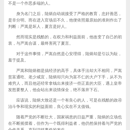
不是一个作恶多端的人。
身为名门之后，陆炳自幼就接受了严格的教育，忠奸善恶，
是非分明。而在进入官场后不久，他便依照最原始的准则作出了
判断：严嵩是坏人，夏言是好人。
然而现实是残酷的，在权力和利益面前，他改变了自己的初
衷，与严嵩合谋，最终害死了夏言。
对于这件事情，严嵩自然是心安理得，陆炳却是引以为耻，
羞于提及。
严嵩和陆炳都是搞经济的高手，具体手法却大不相同，严嵩
贫富通吃、老少咸宜，陆炳却只向为富不仁的大户下手，从不为
难穷人，而且他还经常拿钱出来接济一些正直的大臣，遇上皇帝
发怒要整人，他会站出来说情保全，绝不落井下石。
应该说，陆炳大致还是一个有良心的人，可是在残酷的政④
治斗争和现实的利益面前，良心实在不太值钱。
随着严党的不断壮大，国家祸患的日益严重，陆炳的立场也
在不断摇摆着，但作为一个既得利益者，他仍然保持着与严党的
合作关系，直到沈链事件的发生。