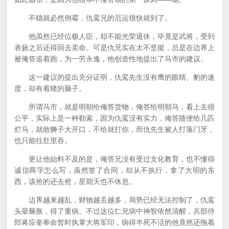
不稳就必然倒霉，仇鸾兄的厄运很快就到了。
他虽然已经位极人臣，却不能光荣退休，毕竟是武将，受到
表扬之后还得回去卖命。可是仇兄实在太不坚挺，总是在边界上
被俺答追着跑，为一劳永逸，他创造性地提出了马市的建议。
这一建议的提出充分证明，仇鸾先生没有鹰的眼睛、豹的速
度，却有着猪的脑子。
所谓马市，就是明朝给俺答货物，俺答给明朝马，看上去很
公平，实际上是一种勒索，因为仇鸾没有实力，俺答随便给几匹
烂马，就敢狮子大开口，不给就打你，而仇先生被人打落门牙，
也只能往肚里吞。
更让他始料不及的是，俺答兄没有受过文化教育，也不懂得
诚信两字怎么写，虽然签了合同，却从不执行，拿了大明的东
西，该抢的还去抢，星期天也不休息。
边界越来越乱，财物越丢越多，局势已经无法控制了，仇鸾
头晕脑胀，得了重病。不过这位仁兄病中神智依然清醒，兵部侍
郎蒋应奎奉命暂时执掌大将军印，病得半死不活的他竟然还拖着