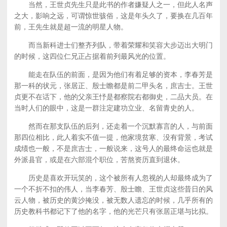
当然，王世贞先生只是此书的作者嫌疑人之一，但此人名声
之大，影响之远，可谓惊世骇俗，这是年头久了，要换在几百年
前，王先生就是超一流的明星人物。
而当新科进士们整齐列队，带着荣耀和笑容大步迈出大明门
的时候，这四位仁兄正占据着前列最风光的位置。
能走在队伍的前面，是因为他们有着足够的资本，李春芳是
那一科的状元，张居正、殷士瞻都是前二甲头名，庶吉士。王世
贞更不在话下，他的父亲王忬是都察院右都御史，二品大员。在
当时人们的眼中，这是一群注定建功立业、名留青史的人。
然而在那支队伍的后列，还走着一个沉默寡言的人，与前面
那四位相比，此人着实不值一提，他家境贫寒、没有背景，考试
成绩也一般，不是庶吉士，一般说来，这号人的最终命运也就是
外派县官，或是在六部混个职位，苦熬资历直到退休。
历史是喜欢开玩笑的，这个被所有人忽视的人却最终成为了
一个不折不扣的伟人，当李春芳、殷士瞻、王世贞这些昔日的风
云人物，被历史的黄沙掩没，被无数人遗忘的时候，几乎所有的
历史教科书都记下了他的名字，他的光芒只有张居正堪与比拟。