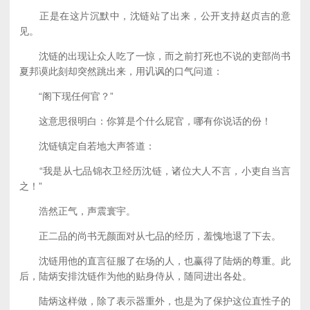
正是在这片沉默中，沈链站了出来，公开支持赵贞吉的意
见。
沈链的出现让众人吃了一惊，而之前打死也不说的吏部尚书
夏邦谟此刻却突然跳出来，用讥讽的口气问道：
“阁下现任何官？”
这意思很明白：你算是个什么屁官，哪有你说话的份！
沈链镇定自若地大声答道：
“我是从七品锦衣卫经历沈链，诸位大人不言，小吏自当言
之！”
浩然正气，声震寰宇。
正二品的尚书无颜面对从七品的经历，羞愧地退了下去。
沈链用他的直言征服了在场的人，也赢得了陆炳的尊重。此
后，陆炳安排沈链作为他的贴身侍从，随同进出各处。
陆炳这样做，除了表示器重外，也是为了保护这位直性子的