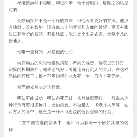
杨继盛虽然不聪明，却也不笨，他十分明白，唐顺之的话是
对的。
死劾确实并不是一个好的方法，但他没有更好的方法。他没
有钱财，没有权势，没有庶吉士的背景和入阁的希望，更没有张
居正和徐阶的智慧。归根结底，他只是个出身农家、天赋平凡的
普通人。
他唯一拥有的，只是他的性命。
而弹劾后的流程他也很清楚，严嵩的诬告、锦衣卫的拷打、
诏狱的长期关押，如果运气好，可能还有行刑人的大刀。在这样
恐怖的环境下，根本不用指望什么九死一生，只有十死无生。
然而他依然决定这样做。
明知不能成功，明知必死无疑，依然慷慨而行。一般说来这
种行为有着很多称呼，比如愚蠢、不自量力、飞蛾扑火等等，在
西方人的眼中，这更是一种不可思议的违反逻辑的行为。
而在中国古老的哲学中，这种行为有着一个恰如其当的名
称：