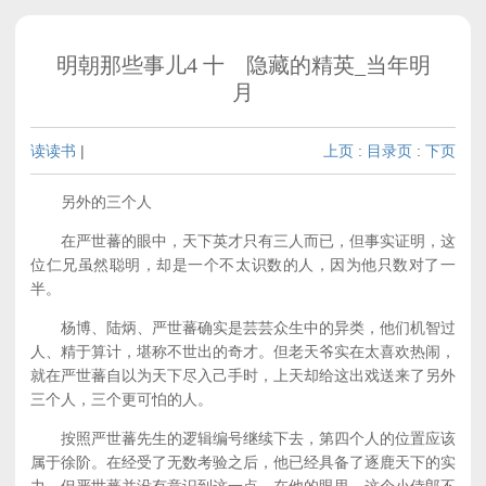
明朝那些事儿4 十 隐藏的精英_当年明
月
读读书
|
上页
:
目录页
:
下页
另外的三个人
在严世蕃的眼中，天下英才只有三人而已，但事实证明，这
位仁兄虽然聪明，却是一个不太识数的人，因为他只数对了一
半。
杨博、陆炳、严世蕃确实是芸芸众生中的异类，他们机智过
人、精于算计，堪称不世出的奇才。但老天爷实在太喜欢热闹，
就在严世蕃自以为天下尽入己手时，上天却给这出戏送来了另外
三个人，三个更可怕的人。
按照严世蕃先生的逻辑编号继续下去，第四个人的位置应该
属于徐阶。在经受了无数考验之后，他已经具备了逐鹿天下的实