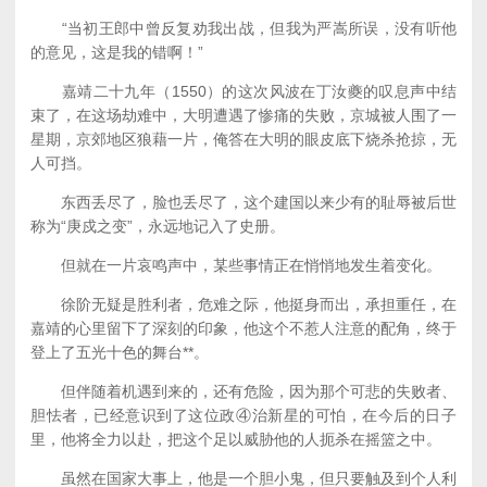
“当初王郎中曾反复劝我出战，但我为严嵩所误，没有听他
的意见，这是我的错啊！”
嘉靖二十九年（1550）的这次风波在丁汝夔的叹息声中结
束了，在这场劫难中，大明遭遇了惨痛的失败，京城被人围了一
星期，京郊地区狼藉一片，俺答在大明的眼皮底下烧杀抢掠，无
人可挡。
东西丢尽了，脸也丢尽了，这个建国以来少有的耻辱被后世
称为“庚戍之变”，永远地记入了史册。
但就在一片哀鸣声中，某些事情正在悄悄地发生着变化。
徐阶无疑是胜利者，危难之际，他挺身而出，承担重任，在
嘉靖的心里留下了深刻的印象，他这个不惹人注意的配角，终于
登上了五光十色的舞台**。
但伴随着机遇到来的，还有危险，因为那个可悲的失败者、
胆怯者，已经意识到了这位政④治新星的可怕，在今后的日子
里，他将全力以赴，把这个足以威胁他的人扼杀在摇篮之中。
虽然在国家大事上，他是一个胆小鬼，但只要触及到个人利