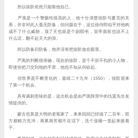
所以徐阶依然只能靠他自己。
严嵩是一个警惕性很高的人，他十分清楚徐阶与夏言的关
系，并非对此人毫无防备，但问题在于，这位徐侍郎似乎对他构
成不了什么威胁，顶了天也就是个副部∕长，皇帝面前也说不上
什么话，翻不起天大的浪。
所以防备归防备，他并没有把徐阶放在眼里。
严嵩的判断很准确，现在的徐阶，是个不折不扣的小人物，
即使你把刀交到他的手里，他也不知从何砍起。
但世界是不断变化的，嘉靖二十九年（1550），徐阶迎来
了第一个机会。
具有讽刺意味的是，这次机会是由严嵩阵营中的仇鸾先生友
情提供的。
蒙古也算是大明的老冤家了，来来回回已经搞了二百年，双
方都精力充沛，再累再苦都不在话下，洗个澡睡一觉起来接着
干。