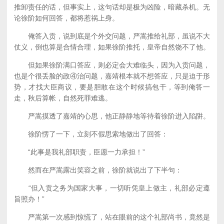
推卸责任的话，但事实上，这句话却是极为凶险，暗藏杀机。无
论徐阶如何回答，都将惹祸上身。
俺答入贡，说到底是个外交问题，严嵩推给礼部，虽说不大
仗义，倒也算是合情合理，如果徐阶推托，皇帝自然饶不了他。
但如果徐阶满口答应，则必定会大难临头，因为入贡问题，
也是个很丢脸的政④治问题，嘉靖根本就不想答应，只是迫于形
势，才找大臣商议，要是胆敢在这个时候搞包干，等到俺答一
走，秋后算帐，自然死罪难逃。
严嵩摸透了嘉靖的心思，他正静静地等待着徐阶进入陷阱。
徐阶愣了一下，立刻不假思索地做出了回答：
“此事是我礼部职责，臣愿一力承担！”
然而在严嵩露出笑容之前，徐阶就说出了下半句：
“但入贡之务为国家大事，一切听凭皇上做主，礼部必定遵
旨照办！”
严嵩第一次感到惊慌了，站在眼前的这个礼部尚书，竟然是