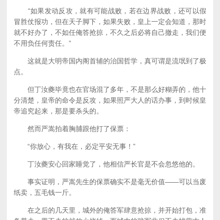
“如果发动反攻，就有可能战败，若在边界战败，还可以假
冒胜仗报功，但在天子脚下，如果失败，皇上一定会知道，那时
就不好办了，不如任俺答抢掠，不久之后必将自己撤走，我们便
不用负任何责任。”
这就是大明帝国内阁首辅的治国哲学，真可谓是流氓到了极
点。
但丁汝夔毕竟也在官场混了多年，不是那么好糊弄的，他十
分清楚，皇帝的命令是反攻，如果照严大人的话办事，到时候皇
帝追究起来，那是要杀头的。
然而严嵩拍着胸脯跟他打了保票：
“你放心，有我在，必定平安无事！”
丁汝夔安心回家睡觉了，他相信严长官是不会忽悠他的。
事实证明，严嵩先生的保票确实不是毫无价值——可以当废
纸卖，五毛钱一斤。
在之后的几天里，城外的俺答军肆意抢掠，并开始打包，准