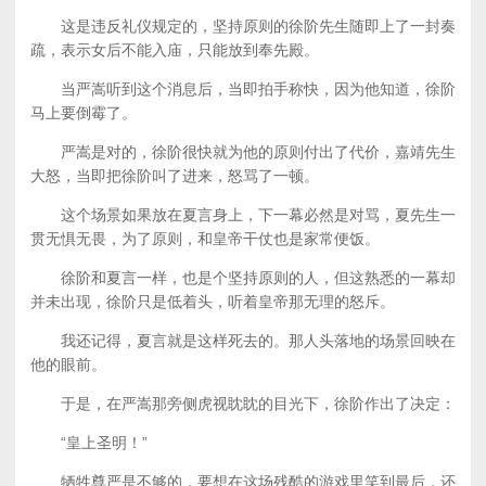
这是违反礼仪规定的，坚持原则的徐阶先生随即上了一封奏
疏，表示女后不能入庙，只能放到奉先殿。
当严嵩听到这个消息后，当即拍手称快，因为他知道，徐阶
马上要倒霉了。
严嵩是对的，徐阶很快就为他的原则付出了代价，嘉靖先生
大怒，当即把徐阶叫了进来，怒骂了一顿。
这个场景如果放在夏言身上，下一幕必然是对骂，夏先生一
贯无惧无畏，为了原则，和皇帝干仗也是家常便饭。
徐阶和夏言一样，也是个坚持原则的人，但这熟悉的一幕却
并未出现，徐阶只是低着头，听着皇帝那无理的怒斥。
我还记得，夏言就是这样死去的。那人头落地的场景回映在
他的眼前。
于是，在严嵩那旁侧虎视眈眈的目光下，徐阶作出了决定：
“皇上圣明！”
牺牲尊严是不够的，要想在这场残酷的游戏里笑到最后，还