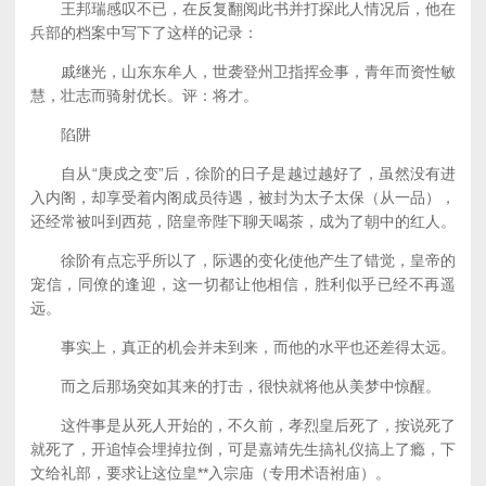
王邦瑞感叹不已，在反复翻阅此书并打探此人情况后，他在
兵部的档案中写下了这样的记录：
戚继光，山东东牟人，世袭登州卫指挥佥事，青年而资性敏
慧，壮志而骑射优长。评：将才。
陷阱
自从“庚戍之变”后，徐阶的日子是越过越好了，虽然没有进
入内阁，却享受着内阁成员待遇，被封为太子太保（从一品），
还经常被叫到西苑，陪皇帝陛下聊天喝茶，成为了朝中的红人。
徐阶有点忘乎所以了，际遇的变化使他产生了错觉，皇帝的
宠信，同僚的逢迎，这一切都让他相信，胜利似乎已经不再遥
远。
事实上，真正的机会并未到来，而他的水平也还差得太远。
而之后那场突如其来的打击，很快就将他从美梦中惊醒。
这件事是从死人开始的，不久前，孝烈皇后死了，按说死了
就死了，开追悼会埋掉拉倒，可是嘉靖先生搞礼仪搞上了瘾，下
文给礼部，要求让这位皇**入宗庙（专用术语袝庙）。