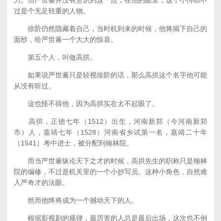
力。但严世蕃并没有意识到这一点，在他的眼里，这个小侍郎不
过是个无足轻重的人物。
徐阶仍然隐藏着自己，当时机到来的时候，他将揭下自己的
面纱，给严世蕃一个大大的惊喜。
第五个人，叫做高拱。
如果说严世蕃只是轻视徐阶的话，那么高拱这个名字他可能
从没有听过。
这也怪不得他，因为高拱实在太不起眼了。
高拱，正德七年（1512）出生，河南新郑（今河南新郑
市）人，嘉靖七年（1528）河南省乡试第一名，嘉靖二十年
（1541）考中进士，被分配到翰林院。
而当严世蕃纵论天下之才的时候，高拱先生的职称只是翰林
院的编修，不过是机关里的一个小抄写员。这种小角色，自然难
入严奇才的法眼。
然而他终将成为一个撼动天下的人。
根据影视剧的规律，最厉害的人总是最后出场，这次也不例