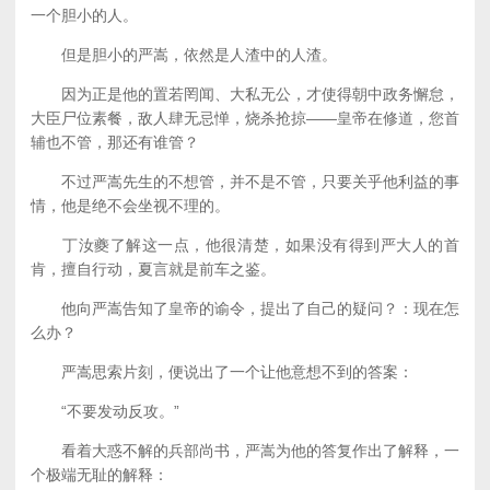
一个胆小的人。
但是胆小的严嵩，依然是人渣中的人渣。
因为正是他的置若罔闻、大私无公，才使得朝中政务懈怠，
大臣尸位素餐，敌人肆无忌惮，烧杀抢掠——皇帝在修道，您首
辅也不管，那还有谁管？
不过严嵩先生的不想管，并不是不管，只要关乎他利益的事
情，他是绝不会坐视不理的。
丁汝夔了解这一点，他很清楚，如果没有得到严大人的首
肯，擅自行动，夏言就是前车之鉴。
他向严嵩告知了皇帝的谕令，提出了自己的疑问？：现在怎
么办？
严嵩思索片刻，便说出了一个让他意想不到的答案：
“不要发动反攻。”
看着大惑不解的兵部尚书，严嵩为他的答复作出了解释，一
个极端无耻的解释：