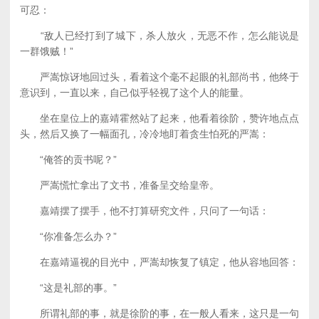
可忍：
“敌人已经打到了城下，杀人放火，无恶不作，怎么能说是
一群饿贼！”
严嵩惊讶地回过头，看着这个毫不起眼的礼部尚书，他终于
意识到，一直以来，自己似乎轻视了这个人的能量。
坐在皇位上的嘉靖霍然站了起来，他看着徐阶，赞许地点点
头，然后又换了一幅面孔，冷冷地盯着贪生怕死的严嵩：
“俺答的贡书呢？”
严嵩慌忙拿出了文书，准备呈交给皇帝。
嘉靖摆了摆手，他不打算研究文件，只问了一句话：
“你准备怎么办？”
在嘉靖逼视的目光中，严嵩却恢复了镇定，他从容地回答：
“这是礼部的事。”
所谓礼部的事，就是徐阶的事，在一般人看来，这只是一句