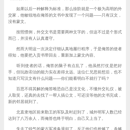
如果以后一种解释为标准，那么徐阶就是一个极为高明的外
交家，他敏锐地在俺答的文书中发现了一个问题——只有汉文，
没有蒙文。
按照惯例，外交文书是需要两种文字的，但这不过是个形式
而已，并没有人认真遵守。
然而大明这一次决定仔细认真地履行程序，于是俺答的使者
得知，他要把入贡书带回去，重新加上蒙文内容。
听到使者的话，俺答的脑子有点乱了，他虽然打仗是把好
手，但玩政④治的能力实在差得太远。这位仁兄思前想后，也不
知道只写汉文有什么问题——你们能看明白不就行了吗？
百思不得其解的俺答唯恐自己是没文化，不懂外交礼仪，被
人取笑，还真的去找了一帮人搞公文，可还没等他的文书完成，
新的邻居就到了。
北直隶地区前来勤王的军队及时赶到了，城外明军人数已经
达到了八万余人，而俺答也终于明白，自己又上当了。
失去了锐气的蒙古军准备退却了，反正他们也抢够了，杀够