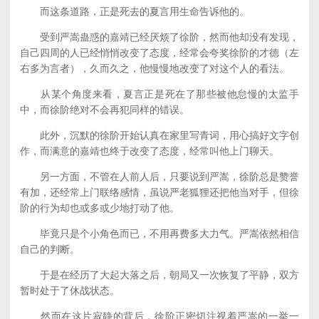
而这条道路，正是死去的夏言用生命告诉他的。
受到严嵩蛊惑的嘉靖已经厌烦了徐阶，然而他却没有发现，
自己四周的人已经悄悄改变了态度，经常会夸奖徐阶的才德（左
右多为言者），久而久之，他慢慢地改变了对这个人的看法。
从某个角度来看，夏言正是死在了那些被他怠慢的太监手
中，而徐阶绝对不会再犯同样的错误。
此外，沉默的徐阶开始认真在家里写青词，用心搞好文字创
作，而满意的嘉靖也终于改变了态度，经常叫他上门聊天。
另一方面，不管在人前人后，只要说到严嵩，徐阶总是赞誉
有加，还经常上门联络感情，虽说严老狐狸还把他当对手，但徐
阶的行为却也或多或少地打动了他。
毕竟只是个小角色而已，不用再费多大力气。严嵩依然相信
自己的判断。
于是在经历了大起大落之后，朝局又一次恢复了平静，双方
暂时处于了休战状态。
然而在这片寂静的背后，徐阶正密切注视着严嵩的一举一