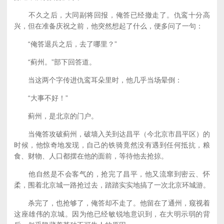
不久之后，大同副将回报，俺答已经撤走了。仇鸾十分高
兴，但在准备庆祝之前，他突然想起了什么，便多问了一句：
“俺答退兵之后，去了哪里？”
“蓟州。”部下回答道。
当这两个字传进仇鸾耳朵里时，他几乎当场晕倒：
“大事不好！”
蓟州，是北京的门户。
当俺答攻破蓟州，破墙入关到达昌平（今北京市昌平区）的
时候，他惊奇地发现，自己的铁骑竟然没有遇到任何抵抗，粮
食、财物、人口都摆在他的面前，等待他去抢掠。
他自然是不会客气的，抢完了昌平，他又流窜到密云、怀
柔，围着北京城一路抢过去，踏踏实实地搞了一次北京环城游。
杀完了，也抢够了，俺答却不走了。他留在了通州，窥视着
这座雄伟的京城。因为他已经敏锐地意识到，在大明示弱的背