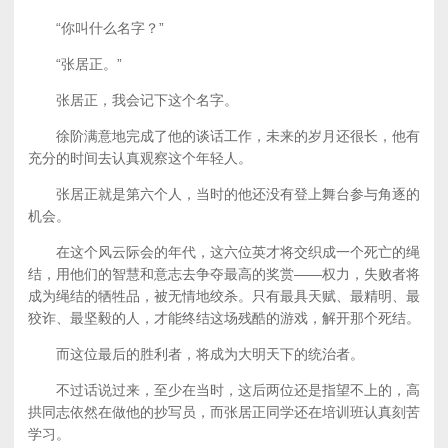
“你叫什么名字？”
“张居正。”
张居正，我会记下这个名字。
徐阶满意地完成了他的谈话工作，未来的岁月还很长，他有
充分的时间去认真观察这个年轻人。
张居正就是第六个人，当时的他还没有登上舞台参与角逐的
机会。
在这个风云际会的年代，这六位英才将交织成一个死亡的绳
结，用他们的智慧和意志去争夺最高的奖赏——权力，失败者将
成为绳结的牺牲品，被无情地绞杀。只有最具天赋、最精明、最
狡诈、最坚毅的人，才能终结这场残酷的游戏，解开那个死结。
而这位最后的胜利者，将成为大明天下的统治者。
不过话说过来，至少在当时，这后两位还是指望不上的，高
拱同志依然在做他的抄写员，而张居正同学还在培训班认真刻苦
学习。