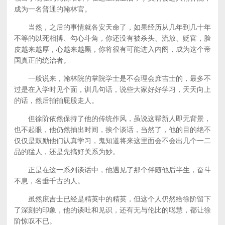
成为一名普通的翰林官。
当然，之后的事情就各安天命了，如果经历从几年到几十年
不等的以死相搏、勾心斗角，你还没有被杀头、流放、贬官，脸
皮越来越厚，心越来越黑，你将很有可能进入内阁，成为这个帝
国真正的统治者。
一般说来，翰林院的掌院学士是不会理会庶吉士的，最多不
过是在入学时见个面，训几句话，说些大家好好学习，天天向上
的话，然后拍拍屁股走人。
但徐阶依然保持了他的传统作风，虽说这帮新人即无背景，
也不起眼，他仍然抽出时间，挨个谈话，当然了，他的目的绝不
仅仅是鼓励他们认真学习，鬼知道将来这里面会不会出几个一二
品的猛人，还是先搞好关系为妙。
正是在这一系列谈话中，他遇见了那个伴随他后半生，奋斗
不息，名垂千古的人。
虽然庶吉士已经是精英中的精英，但这个人仍然给徐阶留下
了深刻的印象，他的谈吐和见识，还有无与伦比的聪慧，都让徐
阶惊叹不已。