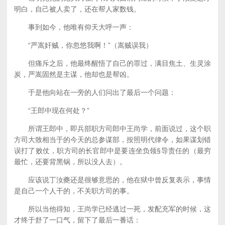
明白，自己被人卖了，还在帮人家数钱。
事到如今，他唯有仰天大呼一声：
“严嵩奸贼，你忽悠我啊！”（嵩贼误我）
但痛斥之后，他最终醒悟了自己的罪过，满目焦土、生灵涂
炭，严嵩固然是主谋，他却也是帮凶。
于是他向站在一旁的人们问出了最后一个问题：
“王郎中现在何处？”
所谓王郎中，即兵部职方司郎中王尚学，前面说过，这个职
方司大致相当于的今天的总参谋部，按照明代律令，如果谋划错
误打了败仗，职方司的长官郎中是要连坐负领§导责任的（最穷
最忙，还要背黑锅，所以没人去）。
应该说丁汝夔还是很够意思的，他在狱中曾反复表示，事情
是自己一个人干的，不关职方司的事。
所以当他得知，王尚学已经逃过一死，发配充军的时候，这
才终于舒了一口气，留下了最后一番话：