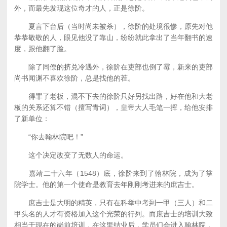
外，而最先发现这位奇才的人，正是徐阶。
夏言下台后（当时尚未被杀），徐阶的处境很惨，原先对他
恭恭敬敬的人，眼见他没了靠山，纷纷就此拿出了当年翻书的速
度，跟他翻了脸。
除了同僚的挤兑冷遇外，徐阶在吏部也倒了霉，新来的吏部
尚书闻渊不喜欢徐阶，总是找他的茬。
得罪了老板，混不下去的徐阶只好另找出路，好在他和大老
板的关系还算不错（擅写青词），皇帝大人毛笔一挥，给他安排
了新单位：
“你去翰林院吧！”
这个决定改变了无数人的命运。
嘉靖二十六年（1548）底，徐阶来到了翰林院，成为了掌
院学士。他的第一个使命是教育去年刚刚考进来的庶吉士。
庶吉士是大明的精英，只有在科举中考到一甲（三人）和二
甲头名的人才有资格加入这个光荣的行列。而庶吉士的培训大致
相当于现在的岗前培训，在这里结业后，学员们会进入翰林院，