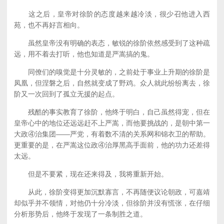
这之后，皇帝对徐阶的态度越来越冷淡，很少召他进入西
苑，也不再好言相向。
虽然皇帝没有明确的表态，敏锐的徐阶依然感受到了这种疏
远，用不着去打听，他也知道是严嵩搞的鬼。
同僚们的嗅觉是十分灵敏的，之前处于事业上升期的徐阶是
凤凰，但涅磐之后，自然就变成了野鸡。众人就此纷纷离去，徐
阶又一次回到了孤立无援的起点。
残酷的事实教育了徐阶，他终于明白，自己虽然得宠，但在
皇帝心中的地位还远远赶不上严嵩，而他要挑战的，是朝中第一
大政④治集团——严党，有着数不清的关系网和锦衣卫的帮助。
更重要的是，在严嵩这位政④治厚黑高手面前，他的功力还差得
太远。
但是不要紧，现在还来得及，我将重新开始。
从此，徐阶变得更加沉默寡言，不再随便议论朝政，可嘉靖
却似乎并不领情，对他仍十分冷淡，但徐阶并没有慌张，在仔细
分析形势后，他终于发现了一条制胜之道。