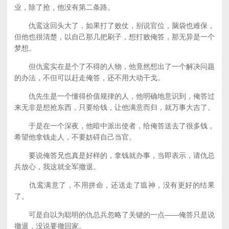
业，除了抢，他没有第二条路。
仇鸾这回头大了，如果打了败仗，别说官位，脑袋也难保，
但他也很清楚，以自己那几把刷子，想打败俺答，那无异是一个
梦想。
但仇鸾实在是个了不得的人物，他竟然想出了一个解决问题
的办法，不但可以赶走俺答，还不用大动干戈。
仇先生是一个懂得价值规律的人，他明确地意识到，俺答过
来无非是想抢东西，只要给钱，让他满意而归，就万事大吉了。
于是在一个深夜，他暗中派出使者，给俺答送去了很多钱，
希望他拿钱走人，不要妨碍自己当官。
要说俺答兄也真是好样的，拿钱就办事，当即表示，请仇总
兵放心，我这就全军撤退。
仇鸾满意了，不用拼命，还送走了瘟神，没有更好的结果
了。
可是自以为聪明的仇总兵忽略了关键的一点——俺答只是说
撤退，没说要撤回家。