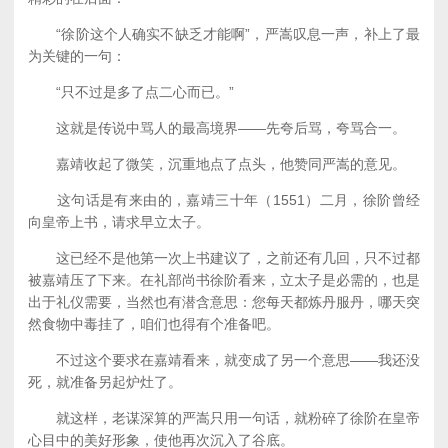
“徐阶这个人确实不缺乏才能啊”，严嵩叹息一声，补上了最
为关键的一句：
“只不过是多了点二心而已。”
这就是传说中骂人的最高境界——先夸后骂，夸骂合一。
嘉靖收起了微笑，沉重地点了点头，他赞同严嵩的意见。
这句话是有来由的，嘉靖三十年（1551）二月，徐阶曾经
向皇帝上书，请求早立太子。
这已经不是他第一次上书建议了，之前还有几回，只不过都
被嘉靖压了下来。在礼部尚书徐阶看来，立太子是必需的，也是
出于礼仪需要，当然也有潜含意思：您每天都炼丹服丹，哪天突
然食物中毒挂了，咱们也得有个准备吧。
不过这个要求在嘉靖看来，就变成了另一个意思——我还没
死，就准备另起炉灶了。
就这样，老谋深算的严嵩只用一句话，就粉碎了徐阶在皇帝
心目中的美好形象，使他再次沉入了谷底。