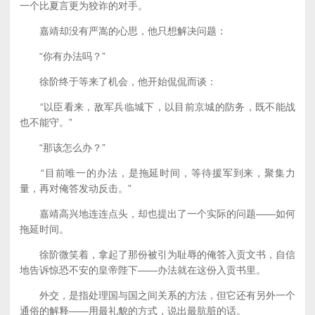
一个比夏言更为狡诈的对手。
嘉靖却没有严嵩的心思，他只想解决问题：
“你有办法吗？”
徐阶终于等来了机会，他开始侃侃而谈：
“以臣看来，敌军兵临城下，以目前京城的防务，既不能战
也不能守。”
“那该怎么办？”
“目前唯一的办法，是拖延时间，等待援军到来，聚集力
量，再对俺答发动反击。”
嘉靖高兴地连连点头，却也提出了一个实际的问题——如何
拖延时间。
徐阶微笑着，拿起了那份被引为耻辱的俺答入贡文书，自信
地告诉惊恐不安的皇帝陛下——办法就在这份入贡书里。
外交，是指处理国与国之间关系的方法，但它还有另外一个
通俗的解释——用最礼貌的方式，说出最肮脏的话。