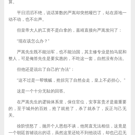
算。
平日滔滔不绝，说话算数的严嵩却突然哑巴了，站在原地一
动不动，也不出声。
但皇帝大人的工资不是白拿的，嘉靖直接向严嵩发问了：
“现在该怎么办？”
严嵩先生既不能治军，也不能治国，其主修专业是拍马屁和
整人，可是俺答先生是要实惠的，不吃这一套，自然没有办法。
但他还是说出了自己的“办法”：
“这不过是一帮饿贼，抢掠完了自然会走，皇上不必担心。”
这是一个十分无耻的回答。
在严嵩先生的逻辑体系里，保住官位，安享富贵才是最重要
的，至于城外的百姓，抢了就抢了，杀了就杀了，反正与己无
关。
徐阶愤怒了，抛开个人恩怨不谈，他简直无法相信，这竟是
一个朝廷首辅说出的话，虽然这里还轮不到他说话，却也已忍无