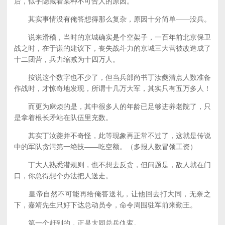
后，似乎隐藏着某种不可告人的原因。
其实事情没有俺答想得那么复杂，原因十分简单——没兵。
说来滑稽，当时的京城确实是个空架子，一百年前北京保卫
战之时，在于谦的建议下，丧失战斗力的京城三大营被改造成了
十二团营，兵力缩减为十四万人。
按说这个数字也不少了，但当兵部尚书丁汝夔清点人数准备
作战时，才惊奇地发现，所谓十几万大军，其实只有五万多人！
而更为麻烦的是，其中很多人的年龄已足够进养老院了，只
是拿着根长矛站在队伍里充数。
其实丁汝夔并不奇怪，此等现象再正常不过了，这就是传说
中的军队贪污第一绝技——吃空额。（多报人数冒领工资）
丁大人熟悉潜规则，也不想去反贪，但问题是，敌人就在门
口，你总得想个办法把人送走。
皇帝自然不可能再给俺答送礼，让他回去打大同，无奈之
下，嘉靖先生只好下达总动员令，命令周围驻军前来勤王。
第一个赶到的，正是大同总兵仇鸾。