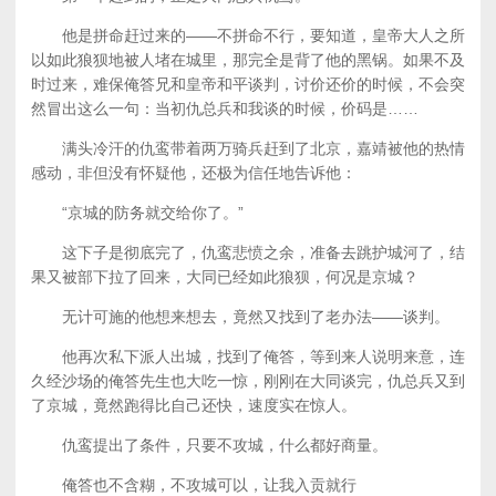
他是拼命赶过来的——不拼命不行，要知道，皇帝大人之所
以如此狼狈地被人堵在城里，那完全是背了他的黑锅。如果不及
时过来，难保俺答兄和皇帝和平谈判，讨价还价的时候，不会突
然冒出这么一句：当初仇总兵和我谈的时候，价码是……
满头冷汗的仇鸾带着两万骑兵赶到了北京，嘉靖被他的热情
感动，非但没有怀疑他，还极为信任地告诉他：
“京城的防务就交给你了。”
这下子是彻底完了，仇鸾悲愤之余，准备去跳护城河了，结
果又被部下拉了回来，大同已经如此狼狈，何况是京城？
无计可施的他想来想去，竟然又找到了老办法——谈判。
他再次私下派人出城，找到了俺答，等到来人说明来意，连
久经沙场的俺答先生也大吃一惊，刚刚在大同谈完，仇总兵又到
了京城，竟然跑得比自己还快，速度实在惊人。
仇鸾提出了条件，只要不攻城，什么都好商量。
俺答也不含糊，不攻城可以，让我入贡就行