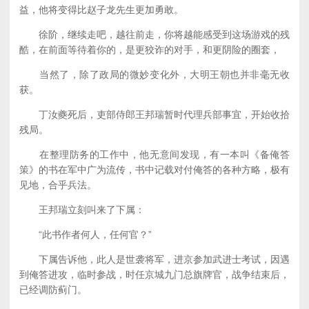
益，他将变得比赵子龙先生更加勇敢。
徐阶，继续走吧，越往前走，你将越能感受到这场游戏的残
酷，在前面等待着你的，是更狡诈的对手，和更阴险的圈套，
当然了，除了政局的微妙变化外，大明王朝也并非毫无收
获。
丁汝夔死后，吏部侍郎王邦瑞暂时代理兵部事宜，开始收拾
残局。
在整理防务的工作中，他无意间发现，有一本叫《备俺答
策》的书在军中广为流传，书中记载对付俺答的各种方略，极有
见地，合乎兵法。
王邦瑞立刻叫来了下属：
“此书作者何人，任何官？”
下属告诉他，此人是世袭将军，进京参加武进士考试，因遇
到俺答进攻，临时参战，时任京城九门总旗牌官，战争结束后，
已经调防蓟门。