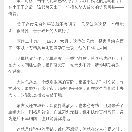
事易时移，当年的瓦剌已经消停了，取而代之的是鞑靼，而
在小王子之后，该部落又出了一位擅长杀人放火的优秀领袖——
俺答。
关于这位兄台的事迹就不多讲了，只需知道这是一个很能
杀，很能抢，善于破坏的人就行了。
嘉靖二十九年（1550）六月，这位仁兄估计是家里缺东西
了，带领上万骑兵向明朝发动了进攻，他的目标是大同。
明军抵敌不住，全军溃败，一番混战后，总兵张达战死，于
是大同向朝廷告急，指挥官死了，蛇无头不行，请你即刻再派一
个过来。
大同总兵是一个级别很高的官阶，相当于边防军司令员，寻
常时候，能够补到这个官，那是祖宗保佑，但在这个节骨眼上去
大同，只能说是祖坟埋错了地。
蒙古人还在城外，即使打退敌人，也未必有功，但如果丢了
重镇大同，则格杀勿论。而且刀剑无眼，也不认你官衔高低，身
为总兵不幸殉国，也只能算你背运。
这就是传说中的黑锅，谁也不想背，但就在众人推脱之时，