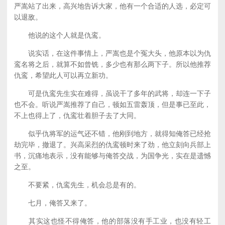
严嵩站了出来，高兴地告诉大家，他有一个合适的人选，必定可
以退敌。
他说的这个人就是仇鸾。
说实话，在这件事情上，严嵩也是个冤大头，他原本以为仇
鸾名将之后，就算不如曾铣，多少也有那么两下子。所以他推荐
仇鸾，希望此人可以再立新功。
可是仇鸾先生实在难得，虽说干了多年的武将，却连一下子
也不会。听说严嵩推荐了自己，顿如五雷轰顶，但是事已至此，
不上也得上了，仇鸾壮着胆子去了大同。
似乎仇将军的运气还不错，他刚到地方，就得知俺答已经抢
劫完毕，撤退了。兴高采烈的仇鸾顿时来了劲，他立刻向兵部上
书，沉痛地表示，没有能够与俺答交战，为国争光，实在是遗憾
之至。
不要紧，仇鸾先生，机会总是有的。
七月，俺答又来了。
其实这也怪不得俺答，他的部落没有手工业，也没有轻工