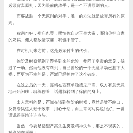
必须背离原则，因为眼前的敌手，是一个不讲原则的人。
而要战胜一个无原则的对手，唯一的方法就是放弃所有的原
则。
称宗也好，袝庙也罢，哪怕你自封玉皇大帝，哪怕你把自家
的奶妈、佣人都放进宗庙，我也不管了。
在时机到来之前，这是必须付出的代价。
徐阶及时察觉到了即将到来的危险，赞同了皇帝的意见，躲
过了一劫。然而他没有料到，自己曾经的一个无意举动已惹下大
祸，而更为不幸的是，严嵩已经抓住了这个破绽。
在这之后的一天，嘉靖在西苑单独接见严嵩。双方有意无意
地开始闲聊，聊着聊着，话题就转到了徐阶的身上。
出人意料的是，严嵩在谈到徐阶的时候，竟然是赞不绝口，
反复夸奖这人勤于政事，用心干活，而且青词写得也很好。一番
话说得嘉靖连连点头。
当然，你要是指望严嵩先生突发精神失常，那是不现实的，
精彩的在后面：