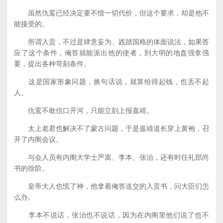
虽然仇鸾已经决定要不惜一切代价，但这个要求，却是他不
能接受的。
所谓入贡，不过是肆意妄为、践踏国格的体面说法，如果答
应了这个条件，俺答就能派出他的使者，到大明的地盘强拿强
要，提出各种苛刻条件。
这是国家形象问题，换句话说，就算给得起钱，也丢不起
人。
仇鸾不敢信口开河，只能立刻上报嘉靖。
太上老君也解决不了蒙古问题，于是嘉靖道长穿上黄袍，召
开了内阁会议。
与会人员有内阁大学士严嵩、李本、张治，还有时任礼部尚
书的徐阶。
皇帝大人也慌了神，他拿着俺答送交的入贡书，问大臣们怎
么办。
李本不说话，张治也不说话，因为在内阁里他们说了也不