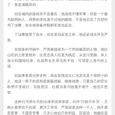
了，算是满载而归。
但在城内的嘉靖并不是傻瓜，他虽然不懂军事，却是一个极
为聪明的人，局势的变化逃不过他的眼睛，于是他召见了兵部尚
书丁汝夔，命令他准备对鞑靼军发动反击。
丁汝夔接受了命令，但在发动反攻之前，他还必须去拜见严
嵩。
在很多的书籍中，严嵩被描述为一个穷凶极恶的人物，他比
山区的土匪更狡诈，比变态杀人狂更为残忍，从贪污受贿、杀人
放火到随地吐痰、乱搞男女关系无所不包，可谓是人渣中的人
渣。
但如果客观分析史料，就会发现这位仁兄其实是个很胆小的
人，他这一辈子的原则是能躲就躲，能推就推，只要自己的官位
权势不变就行，百姓死活、社稷兴衰与他毫不相干，他也不想
管。
这种行为用今天的法律术语来形容，叫作“行政不作为”，又
称占着茅坑不拉屎、磨洋工等等。严嵩就是这样一个人，他不愿
意惹事，不愿意管事，只关心他自己的利益。应该说，他确实是