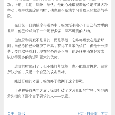
动，上朝、退朝、应酬、结伙。他耐心地审视着这位老江湖各种
举动，在寻找破绽的同时，他也在不断地学习着敌人的权谋与手
段。
在日复一日的揣摩与观察中，徐阶渐渐缩小了自己与对手的
差距，他已经成为了一个足智多谋、深不可测的人物。
但隐忍和沉寂不是目的，而是手段，它终将爆发在最后那一
刻，虽然徐阶已经麻痹了严嵩，获得了皇帝的信任，但他十分清
楚，要想取得胜利，现在的条件还不够，他必须主动发起攻击，
以获得更多的资源和更大的优势。
进攻的时候到了，但不能打草惊蛇，也不能最后摊牌。目前
所缺少的，只是一个合适的攻击目标。
经过仔细的考量，徐阶终于找到了这个标靶。
于是在等待两年之后，徐阶打破了这片死般的宁静，将他的
矛头指向了那个合乎要求的人——仇鸾。
关于
-
新书
上页
:
目录页
:
下页