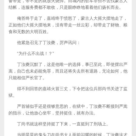
备带走，带不走的就放火烧掉。而城内的驻军非但不去找蒙古人
结帐，连服务费都不敢收，只是眼睁睁地看着他们扬长而去。
俺答终于走了，嘉靖终于愤怒了，蒙古人大摇大摆地走了，
正如他们大摇大摆地来，没有带走一丝云彩，却带走了财物、粮
食和无数的大明百姓。
他紧急召见了丁汝夔，厉声讯问：
“为什么不出战！？”
丁汝夔沉默了，这是他唯一的选择，事已至此，即使摆出严
嵩，自己也未必能免罪，而且还将失去所有退路，无论如何，他
只能相信严长官了。
得不到回答的嘉靖火冒三丈，下令把这位兵部尚书关进了监
狱。
严首辅似乎还是很够意思的，在狱中，丁汝夔不断接到严嵩
的指示，让他放心坐牢，坚持挺住，就有办法。
丁尚书就这样坚持挺了下来，一直挺到了刑场上。
当明晃晃的鬼头刀在尚书大人面前闪耀的时候，丁汝夔这才