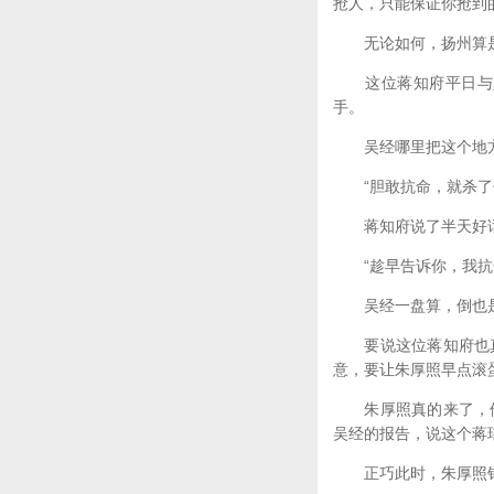
抢人，只能保证你抢到
无论如何，扬州算是彻
这位蒋知府平日与人
手。
吴经哪里把这个地方
“胆敢抗命，就杀了
蒋知府说了半天好话
“趁早告诉你，我抗命
吴经一盘算，倒也是
要说这位蒋知府也真
意，要让朱厚照早点滚
朱厚照真的来了，他
吴经的报告，说这个蒋
正巧此时，朱厚照钓上