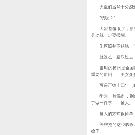
大臣们当然十分感激
“钱呢？”
大家都傻眼了，原来
劳动就一定要报酬。
朱厚照并不缺钱，他
就这么一路乐过去，
当时的扬州是全国最
重要的原因——美女众
可是正德十四年（15
街道一片混乱，到处
了做一件事——抢人。
抢人的方式很简单：
等被抢的这位哆哆嗦
娘子。