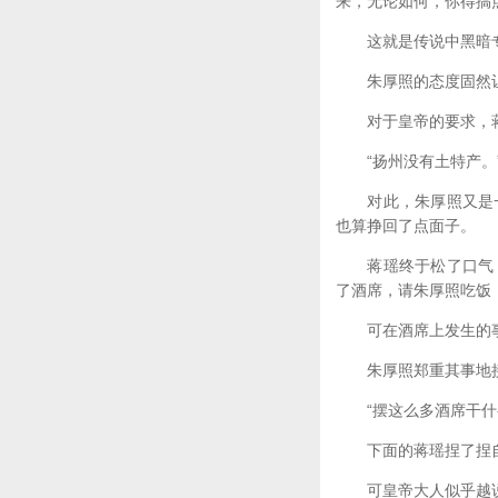
来，无论如何，你得搞
这就是传说中黑暗专制
朱厚照的态度固然让
对于皇帝的要求，蒋
“扬州没有土特产。
对此，朱厚照又是一
也算挣回了点面子。
蒋瑶终于松了口气，
了酒席，请朱厚照吃饭
可在酒席上发生的事
朱厚照郑重其事地接
“摆这么多酒席干什么
下面的蒋瑶捏了捏自
可皇帝大人似乎越说