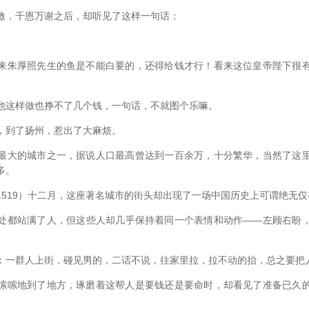
，千恩万谢之后，却听见了这样一句话：
朱厚照先生的鱼是不能白要的，还得给钱才行！看来这位皇帝陛下很有
这样做也挣不了几个钱，一句话，不就图个乐嘛。
到了扬州，惹出了大麻烦。
大的城市之一，据说人口最高曾达到一百余万，十分繁华，当然了这里
多。
19）十二月，这座著名城市的街头却出现了一场中国历史上可谓绝无仅
都站满了人，但这些人却几乎保持着同一个表情和动作——左顾右盼，
一群人上街，碰见男的，二话不说，往家里拉，拉不动的抬，总之要把
嗦地到了地方，琢磨着这帮人是要钱还是要命时，却看见了准备已久的