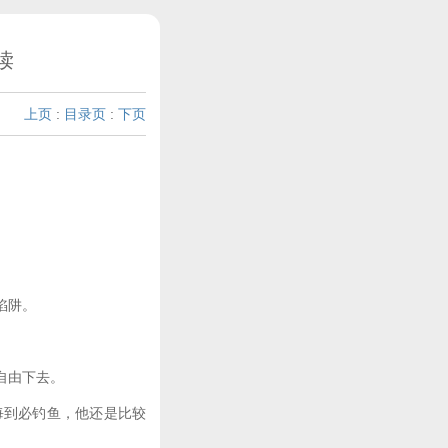
读
上页
:
目录页
:
下页
陷阱。
自由下去。
到必钓鱼，他还是比较