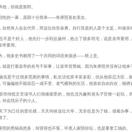
他，你就是新郎。
性的一幕，原因十分简单——朱厚照喜欢美女。
自然有人会去代劳，而这位自告奋勇、自行其是的人是个太监，叫做吴
不是个好人，他先行一步到达扬州，抢占了很多民宅，说是皇帝要用，
皇帝要用。
，很多史书都用了一个共同的词语来描述——矫上意。
是打着皇帝的名号干坏事，让皇帝背黑锅。因为朱厚照并没有让他来
实是干过很多荒唐的事情，私生活也算丰富多彩，但从他容忍大臣，能
，可偏偏他不能容忍一成不变、老气横秋的生活，他喜欢自由自在，驰骋
些传统文官读书人们很难接受的，他也没兴趣和老头子官僚一起玩，所
，却会找乐子的小人。
下为己任的责任感，天天伺候这位大爷，无非也是为了钱，借着办事，
情了。
照的黑锅虽然多，却背得也不冤，毕竟人家陪你玩，也是要拿工钱的。