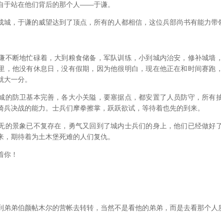
于站在他们背后的那个人——于谦。
，于谦的威望达到了顶点，所有的人都相信，这位兵部尚书有能力带
不断地忙碌着，大到粮食储备，军队训练，小到城内治安，修补城墙，
里，他没有休息日，没有假期，因为他很明白，现在他正在和时间赛跑
就大一分。
的防卫基本完善，各大小关隘，要塞据点，都安置了人员防守，所有抽
骑兵决战的能力。士兵们摩拳擦掌，跃跃欲试，等待着也先的到来。
的景象已不复存在，勇气又回到了城内士兵们的身上，他们已经做好了
来，期待着为土木堡死难的人们复仇。
着你！
弟伯颜帖木尔的营帐去转转，当然不是看他的弟弟，而是去看那个人