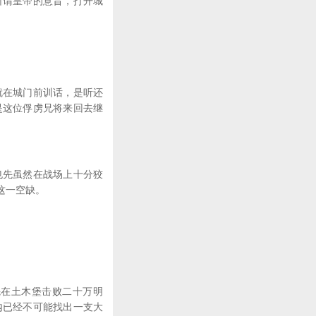
谓皇帝的意旨，打开城
在城门前训话，是听还
是这位俘虏兄将来回去继
先虽然在战场上十分狡
这一空缺。
在土木堡击败二十万明
内已经不可能找出一支大