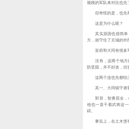
规模的军队来对抗也先
但奇怪的是，也先却
这是为什么呢？
其实原因也很简单，
方，就守住了京城的外
宣府和大同有很多
没有，这两个地方的
防坚固，并不好攻，但
这两个连也先都怕三
其一、大同镇守者
郭登，智勇双全，小
他也一直干着武将这一
碍。
事实上，在土木堡事发