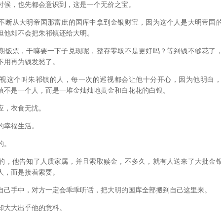
候，也先都会意识到，这是一个无价之宝。
断从大明帝国那富庶的国库中拿到金银财宝，因为这个人是大明帝国的
但他却不会把朱祁镇还给大明。
饭票，干嘛要一下子兑现呢，整存零取不是更好吗？等到钱不够花了，
不用再为钱发愁了。
这个叫朱祁镇的人，每一次的巡视都会让他十分开心，因为他明白，
镇不是一个人，而是一堆金灿灿地黄金和白花花的白银。
，衣食无忧。
幸福生活。
的。
，他告知了人质家属，并且索取赎金，不多久，就有人送来了大批金银
人，而是接着索要。
己手中，对方一定会乖乖听话，把大明的国库全部搬到自己这里来。
大大出乎他的意料。