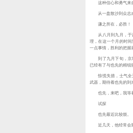
这种信心和勇气来自
从一盘散沙到众志成城
谦之所在，必胜！
从八月到九月，于谦
理，在这一个月的时间
一点事情，胜利的把握
到了九月下旬，京城
已经有了与也先的精锐
惊慌失措，士气全无
武器，期待着也先的到
也先，来吧，我等
试探
也先最近比较烦。
近几天，他经常会到弟