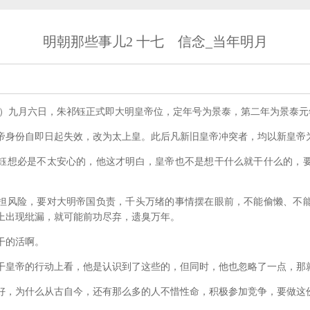
明朝那些事儿2 十七 信念_当年明月
）九月六日，朱祁钰正式即大明皇帝位，定年号为景泰，第二年为景泰元
身份自即日起失效，改为太上皇。此后凡新旧皇帝冲突者，均以新皇帝
想必是不太安心的，他这才明白，皇帝也不是想干什么就干什么的，要
风险，要对大明帝国负责，千头万绪的事情摆在眼前，不能偷懒、不能
上出现纰漏，就可能前功尽弃，遗臭万年。
的活啊。
帝的行动上看，他是认识到了这些的，但同时，他也忽略了一点，那
，为什么从古自今，还有那么多的人不惜性命，积极参加竞争，要做这