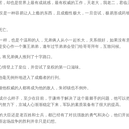
却也是世界上最有成就感，最有权威的工作，天老大，我老二，君临
是一种容易让人上瘾的东西，且成瘾性极大，一旦尝试，极易形成药物
死亡。
样，也是个温和的人，兄弟俩人从小一起长大，关系很好，如果没有意
是安心作一个藩王弟弟，逢年过节弟弟会登门给哥哥拜年，互致问候。
将兄弟俩人推到了十字路口。
情登上了皇位，并尝试了皇权的第一口滋味。
毫无例外地进入了成瘾者的行列。
他权威的人都将成为他的敌人，朱祁镇也不例外。
什么样子，至少在目前，于谦终于解决了这个最棘手的问题，他可以把
的努力下，京城人心渐渐稳定下来，军队的素质装备有了很大的提高。
大臣还是老百姓和士兵，都已经有了对抗强敌的勇气和决心，他们开始
得这场战争的胜利并非只是幻想。