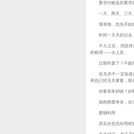
要求付赎金的要求提
一天、两天、三天、
渐渐地，也先开始烦躁
时间一天天的过去，
不久之后，消息传来
的称谓——太上皇。
过期作废了？不能
也先并不一定知道所
死也已经无关紧要，留
你要杀朱祁镇？好啊
虽然稍显夸张，但当
废物利用
其实在也先向明朝索