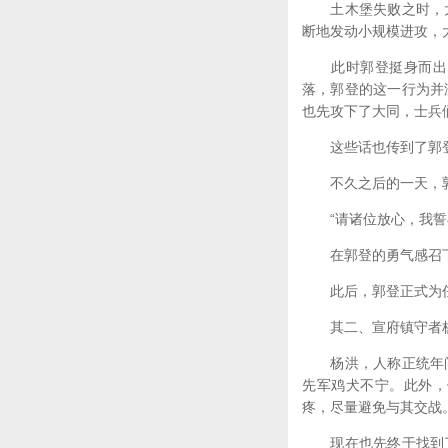
土木堡失败之时，大
断地发动小规模进攻，
此时郭登挺身而出，
落，郭登的这一行为并
也先攻下了大同，士兵
这些话也传到了郭登
不久之后的一天，郭
“请诸位放心，我誓与
在郭登的勇气感召下
此后，郭登正式为任
其二、宣府镇守者
杨洪，人称正统年间
先军鸡犬不宁。此外，
疼，尽量避免与其交战
现在也先终于找到了