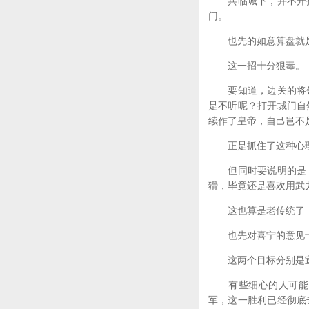
兵临城下，并不开打
门。
也先的如意算盘就是
这一招十分狠毒。
要知道，边关的将领
是不听呢？打开城门自
续作了皇帝，自己岂不
正是抓住了这种心理
但同时要说明的是，
猾，毕竟还是喜欢用武
这也算是老传统了，
也先对喜宁的意见十
这两个目标分别是宣
有些细心的人可能已
军，这一胜利已经彻底