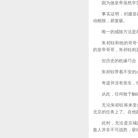
因为做皇帝虽然辛苦，
事实证明，封建皇权
动根除，易复吸。
唯一的戒除方法是
朱祁钰和他的哥哥一
的皇帝哥哥，朱祁钰则
但历史的机缘巧合，
朱祁钰带着不安的心
奇迹并没有发生，他
从此，任何敢于触碰
无论朱祁钰将来变成
北京的任务上了。在他
此时，无论是京城的
敌人并非不可战胜，获