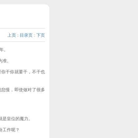
上页
:
目录页
:
下页
年。
为准。
你干你就要干，不干也
怠慢，即使做对了很多
就是皇位的魔力。
份工作呢？