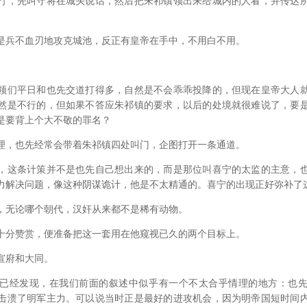
，先叫守将在城头说话，然后把朱祁镇领出来给城内的人看，并传达所
兵不血刃地攻克城池，反正有皇帝在手中，不用白不用。
们平日和也先交道打得多，自然是不会乖乖投降的，但现在皇帝大人就
然是不行的，但如果不答应朱祁镇的要求，以后的处境就很难说了，要
是要背上个大不敬的罪名？
，也先经常会带着朱祁镇四处叫门，企图打开一条通道。
这条计策并不是也先自己想出来的，而是那位叫喜宁的太监的主意，也
力解决问题，像这种阴谋诡计，他是不太精通的。喜宁的出现正好弥补了
无论哪个朝代，汉奸从来都不是稀有动物。
分赞赏，便准备把这一套用在他窥视已久的两个目标上。
府和大同。
经发现，在我们前面的叙述中似乎有一个不太合乎情理的地方：也先
击溃了明军主力。可以说当时正是最好的进攻机会，因为明帝国短时间