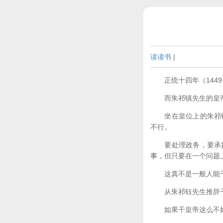
读读书
|
正统十四年（1449
而朱祁镇先生的皇帝
坐在皇位上的朱祁钰
不行。
要处理政务，要承担
事，但只要在一个问题
这真不是一般人能干
从朱祁钰先生推辞干皇
如果干皇帝这么不好