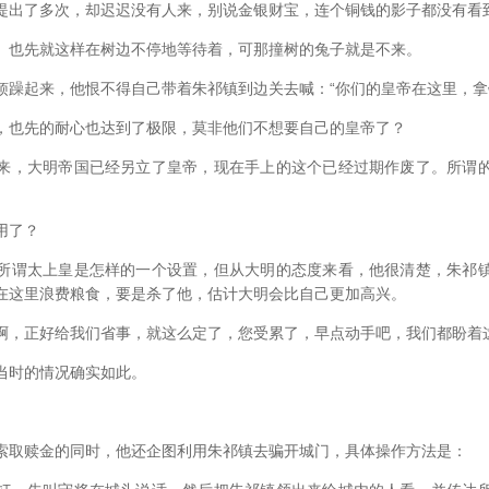
出了多次，却迟迟没有人来，别说金银财宝，连个铜钱的影子都没有看
也先就这样在树边不停地等待着，可那撞树的兔子就是不来。
起来，他恨不得自己带着朱祁镇到边关去喊：“你们的皇帝在这里，拿
也先的耐心也达到了极限，莫非他们不想要自己的皇帝了？
，大明帝国已经另立了皇帝，现在手上的这个已经过期作废了。所谓的
用了？
谓太上皇是怎样的一个设置，但从大明的态度来看，他很清楚，朱祁镇
在这里浪费粮食，要是杀了他，估计大明会比自己更加高兴。
，正好给我们省事，就这么定了，您受累了，早点动手吧，我们都盼着
时的情况确实如此。
取赎金的同时，他还企图利用朱祁镇去骗开城门，具体操作方法是：