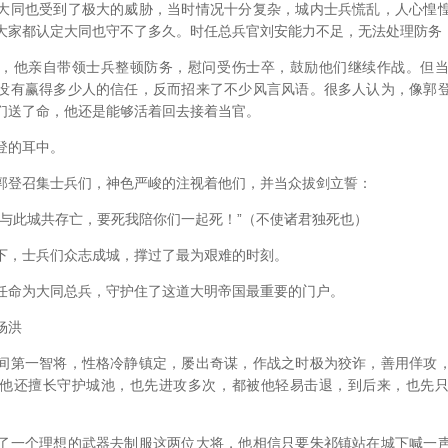
同也受到了极大的威胁，当时情况十分复杂，城内士兵慌乱，人心惶惶
大家都认定大同也守不了多久。时任总兵官刘安能力不足，无法处理防务
他亲自带领士兵整顿防务，慰问受伤士卒，鼓励他们继续作战。但当
没有赢得多少人的信任，反而招来了不少风言风语。很多人认为，像郭
们送了命，他还是能够活着回去接着当官。
的耳中。
登召集士兵们，神色严峻的注视着他们，并当众拔剑立誓：
此城共存亡，要死我陪你们一起死！”（不使诸君独死也）
，士兵们众志成城，撑过了最为艰难的时刻。
命为大同总兵，守护住了这道大明帝国最重要的门户。
杨洪
第一智将，性格冷静镇定，屡出奇谋，作战之时极为狡诈，善用佯攻，
他还擅长守护城池，也先进攻多次，都被他轻易击退，到后来，也先
。
一个理想的武器去制服这两位大将，他相信只要朱祁镇站在城下喊一声