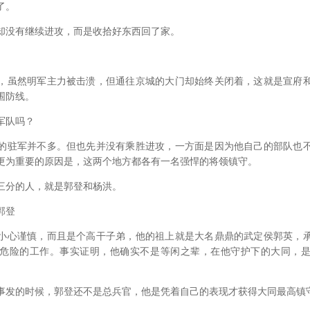
了。
没有继续进攻，而是收拾好东西回了家。
虽然明军主力被击溃，但通往京城的大门却始终关闭着，这就是宣府和
围防线。
军队吗？
驻军并不多。但也先并没有乘胜进攻，一方面是因为他自己的部队也不
更为重要的原因是，这两个地方都各有一名强悍的将领镇守。
分的人，就是郭登和杨洪。
郭登
心谨慎，而且是个高干子弟，他的祖上就是大名鼎鼎的武定侯郭英，承
危险的工作。事实证明，他确实不是等闲之辈，在他守护下的大同，
的时候，郭登还不是总兵官，他是凭着自己的表现才获得大同最高镇