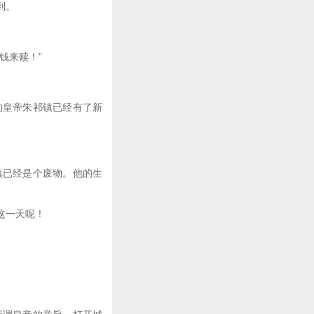
到。
钱来赎！”
皇帝朱祁镇已经有了新
已经是个废物。他的生
这一天呢！