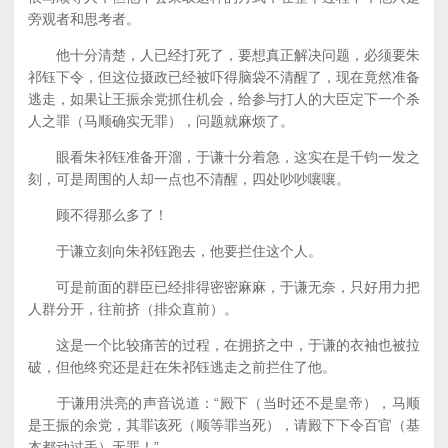
旁观者和思考者。
他十分清楚，人已经打死了，要想真正解决问题，必须要朱
祁钰下令，但这位摄政已经被吓得脑袋不清醒了，现在竟然准备
逃走，如果让王振余党抓住机会，给参与打人的大臣定下一个杀
人之罪（马顺确实无罪），问题就麻烦了。
眼看朱祁钰准备开溜，于谦十分着急，这实在是千钧一发之
刻，可是周围的人却一点也不清醒，四处吵吵嚷嚷。
顾不得那么多了！
于谦立刻向朱祁钰跑去，他要拦住这个人。
可是前面的群臣已经排得密密麻麻，于谦无奈，只好用力把
人群分开，往前挤（排众直前）。
这是一个比较痛苦的过程，在拥挤之中，于谦的衣袖也被拉
破，但他终究还是赶在朱祁钰逃走之前拦住了他。
于谦用洪亮的声音说道：“殿下（当时还不是皇帝），马顺
是王振的余党，其罪该死（顺等罪当死），请殿下下令百官（基
本都动过手）无罪！”