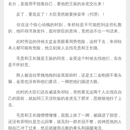
名分，直接用手指着自己，要他把王振的余党交出来！
反了，要造反了！大臣竟然敢要挟皇帝（代理）！
但在这个惊心动魄的时刻，朱祁钰是不可能想到这些礼数
的，他吓得浑身发抖，面对群臣的质询，竟然说不出一句话来。
此时旁边的侍候太监金英眼看局势危险，这样下去，朱祁钰
本人都可能有危险，他立刻派人去找毛贵和王长随。
毛贵和王长随是王振的同党，金英这个时候去找他们，实在
是不怀好意。
两人被连拉带拽地拖到金英面前时，还是丈二金刚摸不着头
脑，金英也没有和他们废话，一脚把他们踢进大殿。
此时的大臣们还在威逼朱祁钰，突然看见这两个人出现在自
己的面前，就如同三天没吃饭的老虎见了肥羊，恶狠狠地扑了上
去。
毛贵和王长随懵懵懂懂，屁股上挨了一脚，被踢进了朝堂，
还没有弄明白是怎么回事，就见到一群衣冠不整，凶神恶煞的人
朝自己冲了过来，然后就被雨点般的拳头和踢腿淹没。