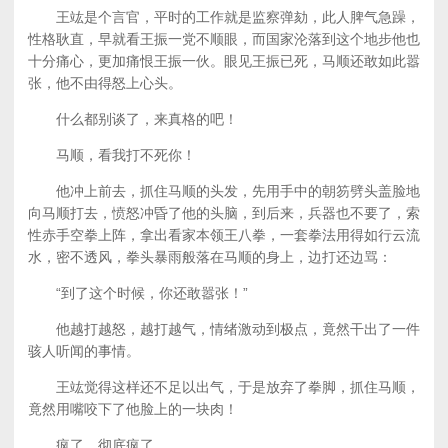
王竑是个言官，平时的工作就是监察弹劾，此人脾气急躁，
性格耿直，早就看王振一党不顺眼，而国家沦落到这个地步他也
十分痛心，更加痛恨王振一伙。眼见王振已死，马顺还敢如此嚣
张，他不由得怒上心头。
什么都别谈了，来真格的吧！
马顺，看我打不死你！
他冲上前去，抓住马顺的头发，先用手中的朝笏劈头盖脸地
向马顺打去，愤怒冲昏了他的头脑，到后来，兵器也不要了，索
性赤手空拳上阵，拿出看家本领王八拳，一套拳法用得如行云流
水，密不透风，拳头暴雨般落在马顺的身上，边打还边骂：
“到了这个时候，你还敢嚣张！”
他越打越怒，越打越气，情绪激动到极点，竟然干出了一件
骇人听闻的事情。
王竑觉得这样还不足以出气，于是放弃了拳脚，抓住马顺，
竟然用嘴咬下了他脸上的一块肉！
疯了，彻底疯了。