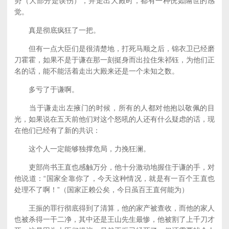
势（大部分是误伤），并走出大殿时，都有一种恍如隔世的感
觉。
真是彻底疯狂了一把。
但有一点大臣们是很清楚地，打死马顺之后，锦衣卫已经磨
刀霍霍，如果不是于谦在那一刻挺身而出拉住朱祁钰，为他们正
名的话，能不能活着走出大殿来还是一个未知之数。
多亏了于谦啊。
当于谦走出左掖门的时候，所有的人都对他抱以敬佩的目
光，如果说在五天前他们对这个怒吼的人还有什么疑虑的话，现
在他们已经有了新的共识：
这个人一定能够独撑危局，力挽狂澜。
吏部尚书王直也感触万分，他十分激动地握住于谦的手，对
他说道：“国家全靠你了，今天这种情况，就是有一百个王直也
处理不了啊！”（国家正赖公矣，今日虽百王直何能为）
王振的罪行彻底得到了清算，他的家产被查收，而他的家人
也被杀得一干二净，其中还是王山先生最惨，他被割了上千刀才