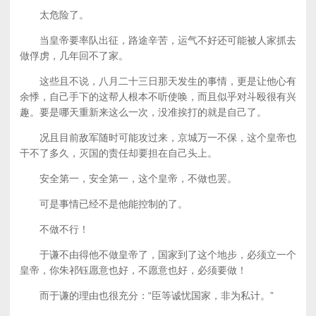
太危险了。
当皇帝要率队出征，路途辛苦，运气不好还可能被人家抓去
做俘虏，几年回不了家。
这些且不说，八月二十三日那天发生的事情，更是让他心有
余悸，自己手下的这帮人根本不听使唤，而且似乎对斗殴很有兴
趣。要是哪天重新来这么一次，没准挨打的就是自己了。
况且目前敌军随时可能攻过来，京城万一不保，这个皇帝也
干不了多久，灭国的责任却要担在自己头上。
安全第一，安全第一，这个皇帝，不做也罢。
可是事情已经不是他能控制的了。
不做不行！
于谦不由得他不做皇帝了，国家到了这个地步，必须立一个
皇帝，你朱祁钰愿意也好，不愿意也好，必须要做！
而于谦的理由也很充分：“臣等诚忧国家，非为私计。”