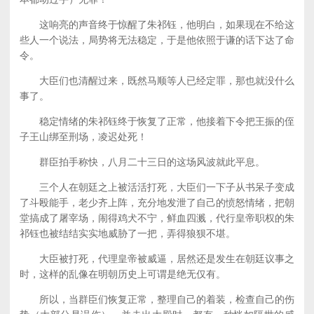
这响亮的声音终于惊醒了朱祁钰，他明白，如果现在不给这
些人一个说法，局势将无法稳定，于是他依照于谦的话下达了命
令。
大臣们也清醒过来，既然马顺等人已经定罪，那也就没什么
事了。
稳定情绪的朱祁钰终于恢复了正常，他接着下令把王振的侄
子王山绑至刑场，凌迟处死！
群臣拍手称快，八月二十三日的这场风波就此平息。
三个人在朝廷之上被活活打死，大臣们一下子从书呆子变成
了斗殴能手，老少齐上阵，充分地发泄了自己的愤怒情绪，把朝
堂搞成了屠宰场，闹得鸡犬不宁，鲜血四溅，代行皇帝职权的朱
祁钰也被结结实实地威胁了一把，弄得狼狈不堪。
大臣被打死，代理皇帝被威逼，居然还是发生在朝廷议事之
时，这样的乱像在明朝历史上可谓是绝无仅有。
所以，当群臣们恢复正常，整理自己的着装，检查自己的伤