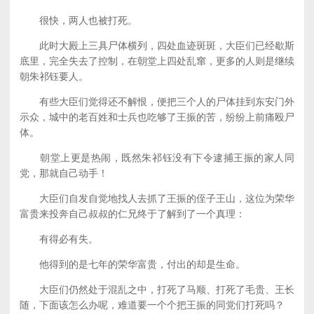
很快，两人也被打死。
此时大殿上三具尸体横列，四处血迹斑斑，大臣们已经歇斯
底里，完全失去了控制，在朝堂上四处乱窜，更多的人则是继续
朝朱祁钰要人。
有些大臣们觉得还不解恨，便把三个人的尸体挂到东安门外
示众，城中的老百姓和士兵也吃够了王振的苦，纷纷上前痛殴尸
体。
朝堂上更是热闹，既然朱祁钰没有下令逮捕王振的家人同
党，那就自己动手！
大臣们自发自觉地找人去抓了王振的侄子王山，这位为荣华
富贵来投奔自己叔叔的仁兄终于了解到了一个真理：
有得必有失。
他得到的是七年的荣华富贵，付出的却是生命。
大臣们仍然处于混乱之中，打死了马顺、打死了毛贵、王长
随，下面该怎么办呢，难道要一个个把王振的同党们打死吗？