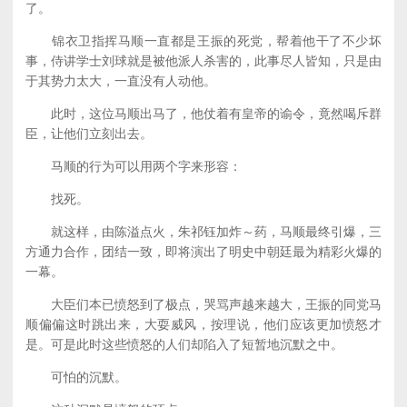
了。
锦衣卫指挥马顺一直都是王振的死党，帮着他干了不少坏
事，侍讲学士刘球就是被他派人杀害的，此事尽人皆知，只是由
于其势力太大，一直没有人动他。
此时，这位马顺出马了，他仗着有皇帝的谕令，竟然喝斥群
臣，让他们立刻出去。
马顺的行为可以用两个字来形容：
找死。
就这样，由陈溢点火，朱祁钰加炸～药，马顺最终引爆，三
方通力合作，团结一致，即将演出了明史中朝廷最为精彩火爆的
一幕。
大臣们本已愤怒到了极点，哭骂声越来越大，王振的同党马
顺偏偏这时跳出来，大耍威风，按理说，他们应该更加愤怒才
是。可是此时这些愤怒的人们却陷入了短暂地沉默之中。
可怕的沉默。