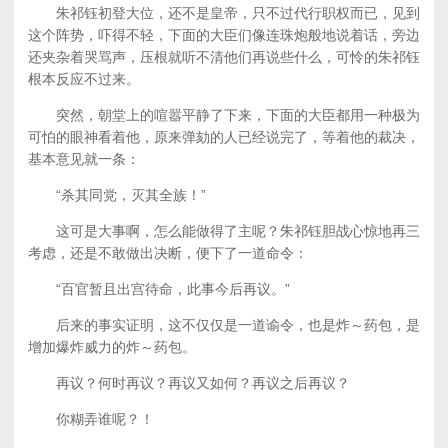
朱祁钰初登大位，还不是皇帝，只不过代行职权而已，见到
这个阵势，吓得不轻，下面的大臣们像连珠炮般地说着话，旁边
还夹杂着哭骂声，压根就听不清他们再说些什么，可怜的朱祁钰
根本反应不过来。
突然，朝堂上的喧嚣平静了下来，下面的大臣都用一种极为
可怕的眼神看着他，原来弹劾的人已经说完了，等着他的裁决，
基本意见就一条：
“杀其同党，灭其全族！”
这可是大事啊，怎么能做得了主呢？朱祁钰胆战心惊地再三
考虑，还是不敢做出决断，便下了一道命令：
“百官暂且出宫待命，此事今后再议。”
后来的事实证明，这不仅仅是一道谕令，也是炸～药包，是
增加爆炸威力的炸～药包。
再议？何时再议？再议又如何？再议之后再议？
你糊弄谁呢？！