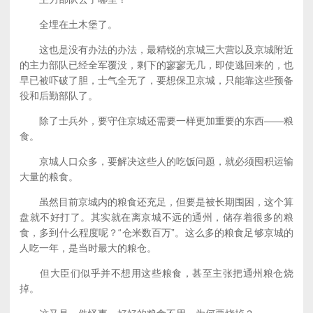
全埋在土木堡了。
这也是没有办法的办法，最精锐的京城三大营以及京城附近
的主力部队已经全军覆没，剩下的寥寥无几，即使逃回来的，也
早已被吓破了胆，士气全无了，要想保卫京城，只能靠这些预备
役和后勤部队了。
除了士兵外，要守住京城还需要一样更加重要的东西——粮
食。
京城人口众多，要解决这些人的吃饭问题，就必须囤积运输
大量的粮食。
虽然目前京城内的粮食还充足，但要是被长期围困，这个算
盘就不好打了。其实就在离京城不远的通州，储存着很多的粮
食，多到什么程度呢？“仓米数百万”。这么多的粮食足够京城的
人吃一年，是当时最大的粮仓。
但大臣们似乎并不想用这些粮食，甚至主张把通州粮仓烧
掉。