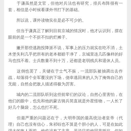
于谦虽然是文官，但他对兵法也有研究，排兵布阵很有一
套，相信是小时候看课外书打下的基础。
所以说，课外读物实在是必不可少的。
但当于谦真正了解到目前京城的情况时，他才认识到，摆在
眼前的是一个不折不扣的烂摊子。
撇开那些逃跑投降派不说，军事上的压力就实在吃不消，土
木堡失利几乎把所有的老本都赔干净了，京城里连几匹像样的好
马也找不着。士兵数量不到十万，还都是老弱残兵和退休人员。
这倒也罢了，关键在于士气不振，一流部队被抽调出去作
战，却落得个全军覆没的下场，侥幸逃回来的人为了掩饰自己的
无能，自然会把敌人描述得极为厉害。
城内的二流部队听到这些前辈们的议论，自然心里害怕，在
他们的眼中，也先和他的蒙古骑兵简直就是外星怪物，一人长了
好几个脑袋，怎么也打不死。
但最严重的问题还在于，大明帝国的最高统治者皇帝（代
理）自己也没有信心，朱祁钰也不算是个胆小的人，可是在如此
强大的敌人面前，他也没有了主意，虽说目前他同意抵抗，但如