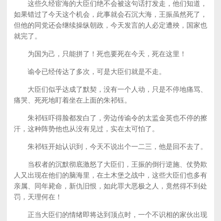
这些久经宦海的大臣们绝不会被这句话打发走，他们知道，
如果错过了今天这个机会，此事就会石沉大海，王振虽然死了，
但他的同党还会继续操纵朝政，今天发言的人必定遭殃，国家也
就完了。
为国为己，只能拼了！死也要死在今天，死在这里！
谕令已经传达了多次，可是大臣们就是不走。
大臣们似乎达成了默契，没有一个人动，只是不停地痛骂、
痛哭、死死地盯着坐在上面的朱祁钰。
朱祁钰吓得脸都发白了，旁边传谕令的太监金英也不停的擦
汗，这种阵势他也从没有见过，实在太可怕了。
朱祁钰开始认识到，今天不说出个一二三，他是回不去了。
当权者的沉默彻底激怒了大臣们，王振的倒行逆施、仗势欺
人又出现在他们的脑海里，在土木堡之战中，这些大臣们也多有
亲属、同年毙命，新仇旧恨，如此罪大恶极之人，竟然得不到处
罚，天理何在！
正当大臣们的情绪即将达到顶点时，一个不识相的家伙出现