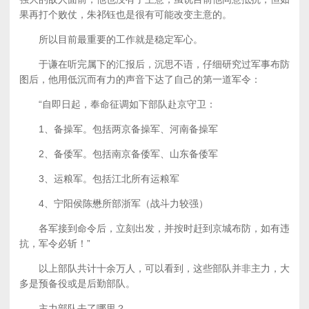
果再打个败仗，朱祁钰也是很有可能改变主意的。
所以目前最重要的工作就是稳定军心。
于谦在听完属下的汇报后，沉思不语，仔细研究过军事布防
图后，他用低沉而有力的声音下达了自己的第一道军令：
“自即日起，奉命征调如下部队赴京守卫：
1、备操军。包括两京备操军、河南备操军
2、备倭军。包括南京备倭军、山东备倭军
3、运粮军。包括江北所有运粮军
4、宁阳侯陈懋所部浙军（战斗力较强）
各军接到命令后，立刻出发，并按时赶到京城布防，如有违
抗，军令必斩！”
以上部队共计十余万人，可以看到，这些部队并非主力，大
多是预备役或是后勤部队。
主力部队去了哪里？