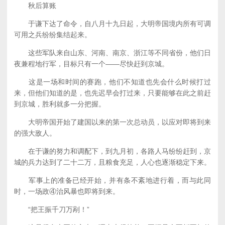
秋后算账
于谦下达了命令，自八月十九日起，大明帝国境内所有可调
可用之兵纷纷集结起来。
这些军队来自山东、河南、南京、浙江等不同省份，他们日
夜兼程地行军，目标只有一个——尽快赶到京城。
这是一场和时间的赛跑，他们不知道也先会什么时候打过
来，但他们知道的是，也先迟早会打过来，只要能够在此之前赶
到京城，胜利就多一分把握。
大明帝国开始了建国以来的第一次总动员，以应对即将到来
的强大敌人。
在于谦的努力和调配下，到九月初，各路人马纷纷赶到，京
城的兵力达到了二十二万，且粮食充足，人心也逐渐稳定下来。
军事上的准备已经开始，并有条不紊地进行着，而与此同
时，一场政④治风暴也即将到来。
“把王振千刀万剐！”