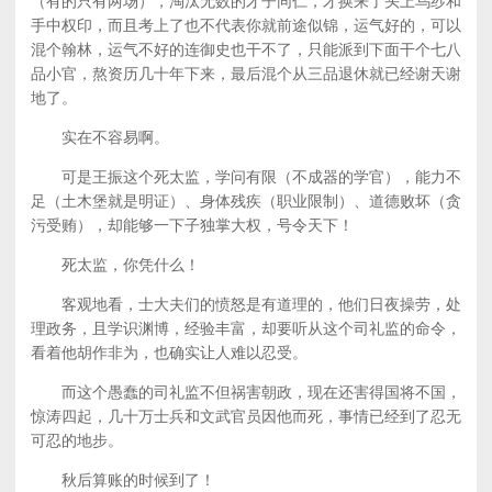
（有的只有两场），淘汰无数的才子同仁，才换来了头上乌纱和
手中权印，而且考上了也不代表你就前途似锦，运气好的，可以
混个翰林，运气不好的连御史也干不了，只能派到下面干个七八
品小官，熬资历几十年下来，最后混个从三品退休就已经谢天谢
地了。
实在不容易啊。
可是王振这个死太监，学问有限（不成器的学官），能力不
足（土木堡就是明证）、身体残疾（职业限制）、道德败坏（贪
污受贿），却能够一下子独掌大权，号令天下！
死太监，你凭什么！
客观地看，士大夫们的愤怒是有道理的，他们日夜操劳，处
理政务，且学识渊博，经验丰富，却要听从这个司礼监的命令，
看着他胡作非为，也确实让人难以忍受。
而这个愚蠢的司礼监不但祸害朝政，现在还害得国将不国，
惊涛四起，几十万士兵和文武官员因他而死，事情已经到了忍无
可忍的地步。
秋后算账的时候到了！