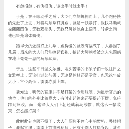
有怨报怨，有仇报仇，该出手时就出手！
于是，在王竑动手之后，大臣们立刻蜂拥而上，几个跑得快
的先赶了上去，对着马顺拳打脚踢，就是一顿暴打，很快马顺就
被团团围住，无数双拳头，无数只脚朝他身上招呼，转瞬之间，
他已经是遍体鳞伤。
跑得快的还能打上几拳，跑得慢的就没有福气了，人群围了
几层，后来的大人们只能撩起官袍，抬起大脚朝着被众人包围躺
在地上奄奄一息的马顺猛踩。
于是，这些平日温文尔雅、埋头苦读的书呆子们一改往日之
文雅举止，无论打过架与否，无论是翰林还是堂官，也无论年龄
大小，官位高低，纷纷赤膊上阵。
要知道，明代的官服并不是打架的专用服装，为显示官员的
地位，他们的外袍比较宽大，有时走起路来还要提起下摆，免得
踩到摔跤。而且这些大人们上朝还戴着乌纱帽，就这么一幅装
束，怎么能打架？
此时此刻也顾不得了，大人们压抑不住心中的愤怒，丢掉帽
子，卷起官服，纷纷上前痛殴马顺，还有个别人打得兴起，甚至