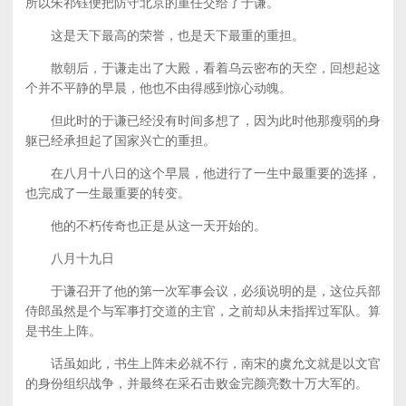
所以朱祁钰便把防守北京的重任交给了于谦。
这是天下最高的荣誉，也是天下最重的重担。
散朝后，于谦走出了大殿，看着乌云密布的天空，回想起这
个并不平静的早晨，他也不由得感到惊心动魄。
但此时的于谦已经没有时间多想了，因为此时他那瘦弱的身
躯已经承担起了国家兴亡的重担。
在八月十八日的这个早晨，他进行了一生中最重要的选择，
也完成了一生最重要的转变。
他的不朽传奇也正是从这一天开始的。
八月十九日
于谦召开了他的第一次军事会议，必须说明的是，这位兵部
侍郎虽然是个与军事打交道的主官，之前却从未指挥过军队。算
是书生上阵。
话虽如此，书生上阵未必就不行，南宋的虞允文就是以文官
的身份组织战争，并最终在采石击败金完颜亮数十万大军的。