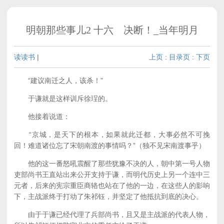
明朝那些事儿2 十六 决断！_当年明月
读读书
|
上页
:
目录页
:
下页
“建议南迁之人，该杀！”
于谦就是这样训斥徐珵的。
他接着说道：
“京城，是天下的根本，如果就此迁都，大事必然不可挽
回！难道诸位忘了宋朝南渡的事情吗？”（独不见宋南渡事乎）
他的这一番怒吼震醒了那些犹豫不决的人，朝中第一号人物
吏部尚书王直站出来公开支持于谦，而明代历史上另一个连中三
元者，后来的宪宗重臣商辂也站在了他的一边，在这些人的影响
下，主战派终于打动了朱祁钰，并坚定了他抵抗到底的决心。
由于于谦已经代理了兵部尚书，且又是主战派的代表人物，