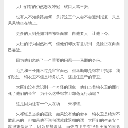
大臣们有的仍然怒发冲冠，破口大骂王振。
也有人不知前路如何，杀掉这三个人会不会遭到报复，只是
呆呆地坐在地上。
更多的人则是拥到朱祁钰面前，向他要人，让他下令。
大臣的行为固然出气，但他们却没有意识到，危险正在向自
己靠近。
因为他们忽略了一个重要的问题——马顺的身份。
毛贵和王长随不过是宦官而已，但马顺却是锦衣卫指挥，我
们说过，锦衣卫不但是特务机关，还担任皇帝的警卫。
大臣们没有意识到一个奇怪的现象，他们当着锦衣卫的面打
死了他们的长官，为什么这些锦衣卫却毫无行动呢？
这是因为还有一个人在场——朱祁钰。
朱祁钰是当前的摄政，如果没有他的命令，锦衣卫是绝对不
敢乱来的，但如果他不说句话就此退朝的话，大臣们的生命安全
就很难保证了，因为局势混乱，而锦衣卫中有很多王振的同党