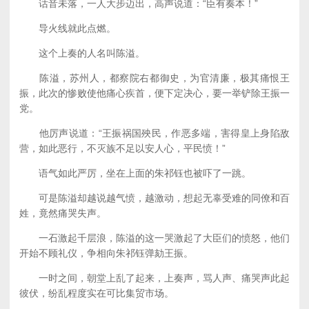
话音未落，一人大步迈出，高声说道：“臣有奏本！”
导火线就此点燃。
这个上奏的人名叫陈溢。
陈溢，苏州人，都察院右都御史，为官清廉，极其痛恨王
振，此次的惨败使他痛心疾首，便下定决心，要一举铲除王振一
党。
他厉声说道：“王振祸国殃民，作恶多端，害得皇上身陷敌
营，如此恶行，不灭族不足以安人心，平民愤！”
语气如此严厉，坐在上面的朱祁钰也被吓了一跳。
可是陈溢却越说越气愤，越激动，想起无辜受难的同僚和百
姓，竟然痛哭失声。
一石激起千层浪，陈溢的这一哭激起了大臣们的愤怒，他们
开始不顾礼仪，争相向朱祁钰弹劾王振。
一时之间，朝堂上乱了起来，上奏声，骂人声、痛哭声此起
彼伏，纷乱程度实在可比集贸市场。