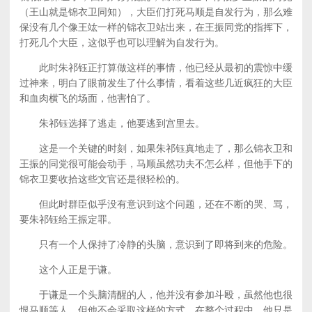
（王山就是锦衣卫同知），大臣们打死马顺是自发行为，那么难
保没有几个像王竑一样的锦衣卫站出来，在王振同党的指挥下，
打死几个大臣，这似乎也可以理解为自发行为。
此时朱祁钰正打算做这样的事情，他已经从最初的震惊中缓
过神来，明白了眼前发生了什么事情，看着这些几近疯狂的大臣
和血肉横飞的场面，他害怕了。
朱祁钰选择了逃走，他要逃到宫里去。
这是一个关键的时刻，如果朱祁钰真地走了，那么锦衣卫和
王振的同党很可能会动手，马顺虽然功夫不怎么样，但他手下的
锦衣卫要收拾这些文官还是很轻松的。
但此时群臣似乎没有意识到这个问题，还在不断的哭、骂，
要朱祁钰给王振定罪。
只有一个人保持了冷静的头脑，意识到了即将到来的危险。
这个人正是于谦。
于谦是一个头脑清醒的人，他并没有参加斗殴，虽然他也很
恨马顺等人，但他不会采取这样的方式，在整个过程中，他只是