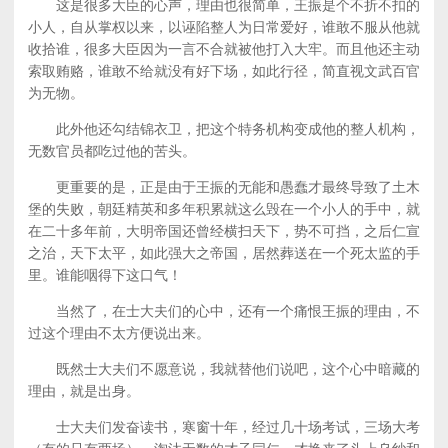
这是很多大臣的心声，理由也很简单，王振是个不折不扣的
小人，自从掌权以来，以诬陷整人为日常爱好，谁敢不服从他就
收拾谁，很多大臣因为一言不合就被他打入大牢。而且他还主动
索取贿赂，谁敢不给就没有好下场，如此行径，简直视文武百官
为无物。
此外他还勾结锦衣卫，把这个特务机构变成他的整人机构，
无数官员都吃过他的苦头。
更重要的是，正是由于王振的无能和愚蠢才最终导致了土木
堡的失败，朝廷精英和多年积累就这么毁在一个小人的手中，就
在二十多年前，大明帝国还曾经横扫天下，势不可挡，之后仁宣
之治，天下太平，如此强大之帝国，居然葬送在一个死太监的手
里。谁能咽得下这口气！
当然了，在士大夫们的心中，还有一个痛恨王振的理由，不
过这个理由不太方便说出来。
既然士大夫们不愿意说，我就替他们说吧，这个心中暗藏的
理由，就是出身。
士大夫们发奋读书，寒窗十年，经过几十场考试，三场大考