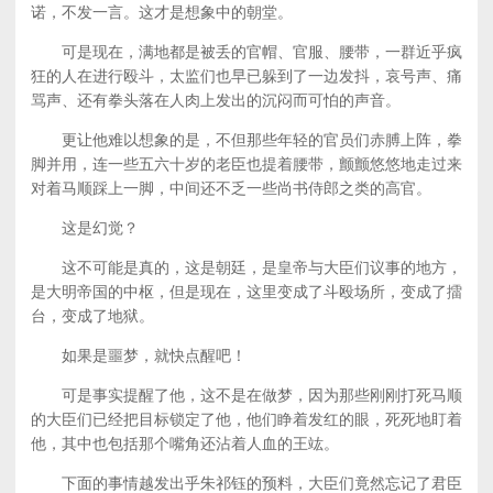
诺，不发一言。这才是想象中的朝堂。
可是现在，满地都是被丢的官帽、官服、腰带，一群近乎疯
狂的人在进行殴斗，太监们也早已躲到了一边发抖，哀号声、痛
骂声、还有拳头落在人肉上发出的沉闷而可怕的声音。
更让他难以想象的是，不但那些年轻的官员们赤膊上阵，拳
脚并用，连一些五六十岁的老臣也提着腰带，颤颤悠悠地走过来
对着马顺踩上一脚，中间还不乏一些尚书侍郎之类的高官。
这是幻觉？
这不可能是真的，这是朝廷，是皇帝与大臣们议事的地方，
是大明帝国的中枢，但是现在，这里变成了斗殴场所，变成了擂
台，变成了地狱。
如果是噩梦，就快点醒吧！
可是事实提醒了他，这不是在做梦，因为那些刚刚打死马顺
的大臣们已经把目标锁定了他，他们睁着发红的眼，死死地盯着
他，其中也包括那个嘴角还沾着人血的王竑。
下面的事情越发出乎朱祁钰的预料，大臣们竟然忘记了君臣