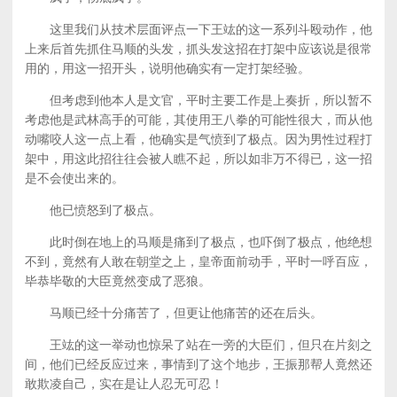
这里我们从技术层面评点一下王竑的这一系列斗殴动作，他
上来后首先抓住马顺的头发，抓头发这招在打架中应该说是很常
用的，用这一招开头，说明他确实有一定打架经验。
但考虑到他本人是文官，平时主要工作是上奏折，所以暂不
考虑他是武林高手的可能，其使用王八拳的可能性很大，而从他
动嘴咬人这一点上看，他确实是气愤到了极点。因为男性过程打
架中，用这此招往往会被人瞧不起，所以如非万不得已，这一招
是不会使出来的。
他已愤怒到了极点。
此时倒在地上的马顺是痛到了极点，也吓倒了极点，他绝想
不到，竟然有人敢在朝堂之上，皇帝面前动手，平时一呼百应，
毕恭毕敬的大臣竟然变成了恶狼。
马顺已经十分痛苦了，但更让他痛苦的还在后头。
王竑的这一举动也惊呆了站在一旁的大臣们，但只在片刻之
间，他们已经反应过来，事情到了这个地步，王振那帮人竟然还
敢欺凌自己，实在是让人忍无可忍！