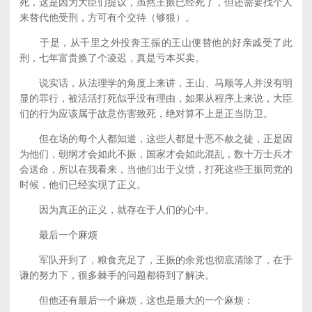
死，这是因为大臣们提议，虽然王振已经死了，但还需要找个人
来替代他受刑，方可有个交待（够狠）。
于是，从千里之外投奔王振的王山便替他的好亲戚受了此
刑，七年富贵换了个凌迟，真是亏本买卖。
说实话，从法理学的角度上来讲，王山、马顺等人并没有明
显的罪行，被活活打死似乎没有理由，如果从程序上来说，大臣
们的行为应该属于故意伤害致死，绝对算不上是正当防卫。
但在场的每个人都知道，这些人都是十恶不赦之徒，正是因
为他们，朝纲才会如此不振，国家才会如此混乱，数十万士兵才
会送命，所以在我看来，当他们出于义愤，打死这些王振同党的
时候，他们已经实现了正义。
因为真正的正义，就存在于人们的心中。
最后一个麻烦
军队开到了，粮食充足了，王振的余党也彻底清除了，在于
谦的努力下，很多棘手的问题都得到了解决。
但他还有最后一个麻烦，这也是最大的一个麻烦：