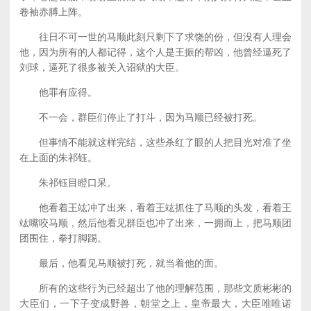
卷袖赤膊上阵。
往日不可一世的马顺此刻只剩下了求饶的份，但没有人理会
他，因为所有的人都记得，这个人是王振的帮凶，他曾经逼死了
刘球，逼死了很多被关入诏狱的大臣。
他罪有应得。
不一会，群臣们停止了打斗，因为马顺已经被打死。
但事情不能就这样完结，这些杀红了眼的人把目光对准了坐
在上面的朱祁钰。
朱祁钰目瞪口呆。
他看着王竑冲了出来，看着王竑抓住了马顺的头发，看着王
竑嘴咬马顺，然后他看见群臣也冲了出来，一拥而上，把马顺团
团围住，拳打脚踢。
最后，他看见马顺被打死，就当着他的面。
所有的这些行为已经超出了他的理解范围，那些文质彬彬的
大臣们，一下子变成野兽，朝堂之上，皇帝最大，大臣唯唯诺