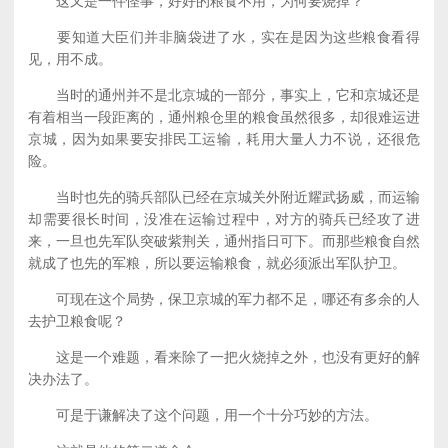
这又是一件怪事，好好的粮食不用，为何要烧掉？
要知道大臣们并非脑袋进了水，实在是因为这些粮食看得
见，用不成。
当时的通州并不是北京城的一部分，事实上，它和京城还是
有着相当一段距离的，通州粮仓里的粮食虽然很多，却很难运进
京城，因为如果要安排民工运输，耗用大量人力不说，还很危
险。
当时也先的骑兵部队已经在京城关外附近耀武扬威，而运输
却需要很长时间，没准在运输过程中，对方的骑兵已经攻了进
来，一旦也先军队突破紫荆关，通州指日可下。而那些粮食自然
就成了也先的军粮，所以要运输粮食，就必须派出军队护卫。
可现在这个局势，保卫京城的军力都不足，哪还有多余的人
去护卫粮食呢？
这是一个难题，看来除了一把火烧掉之外，也没有更好的解
决办法了。
可是于谦解决了这个问题，用一个十分巧妙的方法。