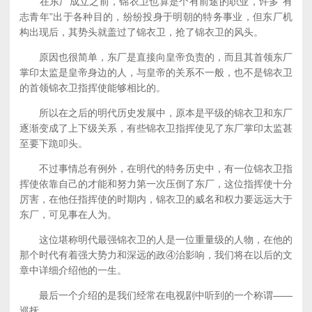
在东厂成立之前，锦衣卫也算是个有前途的职业，许多“有
志青年”出于各种目的，纷纷投身于明朝的特务事业，但东厂机
构出现后，其势头就盖过了锦衣卫，抢了锦衣卫的风头。
原因也很简单，东厂是直接向皇帝负责的，而且其首领东厂
掌印太监是皇帝身边的人，与皇帝的关系不一般，也不是锦衣卫
的首领锦衣卫指挥使能够相比的。
所以在之后的明代历史发展中，原本是平级的锦衣卫和东厂
逐渐变成了上下级关系，有些锦衣卫指挥使见了东厂掌印太监甚
至要下跪叩头。
不过事情总有例外，在明代的特务历史中，有一位锦衣卫指
挥使依靠自己的才能和努力第一次压倒了东厂，这位指挥使十分
厉害，在他任指挥使的时期内，锦衣卫的威名和权力要远远大于
东厂，可见事在人为。
这位堪称明代最强锦衣卫的人是一位重量级的人物，在他的
那个时代有着强大势力和深远的政④治影响，我们将在以后的文
章中详细介绍他的一生。
最后一个介绍的是我们经常在电视剧中听到的一个称谓——
巡抚。