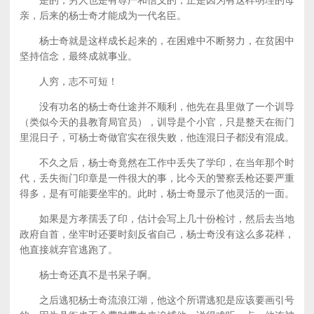
是的，穷人也是有尊严和信义的，正是因为有这样明理的母
亲，后来的杨士奇才能成为一代名臣。
杨士奇就是这样成长起来的，在困难中不断努力，在贫困中
坚持信念，最终成就事业。
人穷，志不可短！
没有功名的杨士奇仕途并不顺利，他先在县里做了一个训导
（类似今天的县教育局官员），训导是个小官，只是整天在衙门
里混日子，可杨士奇做官实在很失败，他连混日子都没有混成。
不久之后，杨士奇竟然在工作中丢失了学印，在当年那个时
代，丢失衙门印章是一件很大的事，比今天的警察丢枪还要严重
得多，是有可能要坐牢的。此时，杨士奇显示了他灵活的一面。
如果是方孝孺丢了印，估计会写上几十份检讨，然后去当地
政府自首，坐牢时还要时刻反省自己，杨士奇没有这么多花样，
他直接就弃官逃跑了。
杨士奇还真不是书呆子啊。
之后逃犯杨士奇流浪江湖，他这个所谓逃犯是应该要画引号