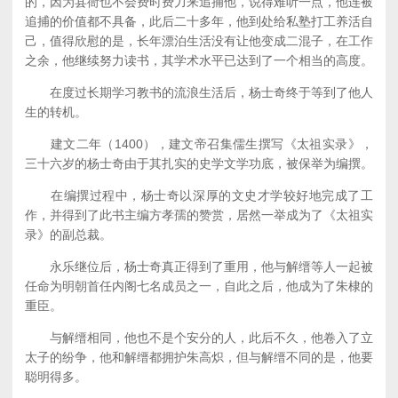
的，因为县衙也不会费时费力来追捕他，说得难听一点，他连被
追捕的价值都不具备，此后二十多年，他到处给私塾打工养活自
己，值得欣慰的是，长年漂泊生活没有让他变成二混子，在工作
之余，他继续努力读书，其学术水平已达到了一个相当的高度。
在度过长期学习教书的流浪生活后，杨士奇终于等到了他人
生的转机。
建文二年（1400），建文帝召集儒生撰写《太祖实录》，
三十六岁的杨士奇由于其扎实的史学文学功底，被保举为编撰。
在编撰过程中，杨士奇以深厚的文史才学较好地完成了工
作，并得到了此书主编方孝孺的赞赏，居然一举成为了《太祖实
录》的副总裁。
永乐继位后，杨士奇真正得到了重用，他与解缙等人一起被
任命为明朝首任内阁七名成员之一，自此之后，他成为了朱棣的
重臣。
与解缙相同，他也不是个安分的人，此后不久，他卷入了立
太子的纷争，他和解缙都拥护朱高炽，但与解缙不同的是，他要
聪明得多。