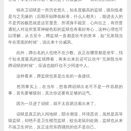
锦衣卫诏狱是一所历史悠久，知名度极高的监狱，级别低者
是与之无缘的（后期开始降低标准，什么人都关），能进去人的
不是穷凶极恶就是达官显贵。所谓身不能至，心向往之，有些普
通犯人对这所笼罩神秘色彩的监狱也有着好奇心，这种心理也可
以理解，从古至今，蹲监狱一直都是吹牛的资本，如“兄弟我当
年在里面的时候”，说出来十分威风。
此外，蹲出名的人也绝不在少数。反正在哪里都是坐牢，找
个知名度最高的监狱蹲着，将来出来后还可以吹牛“兄弟我当年
蹲诏狱的时候”，应该也能吓住不少同道中人。
这样看来，蹲监狱也算是出名的一条捷径。
然而事实上，在当年，想靠蹲诏狱出名可不是一件容易的
事，首先要够级别，其次你还要有足够的运气。
因为一旦进了诏狱，就不太容易活着出来了。
诏狱是真正的人间地狱，阴冷潮湿，环境恶劣，虽然是高等
级监狱，却绝不是卫生模范监狱，蚊虫老鼠到处跑，监狱也从来
不搞卫生评比，反正这些东西骚扰的也不是自己。