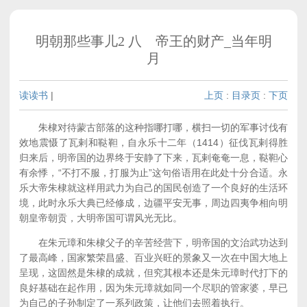
明朝那些事儿2 八 帝王的财产_当年明
月
读读书
|
上页
:
目录页
:
下页
朱棣对待蒙古部落的这种指哪打哪，横扫一切的军事讨伐有
效地震慑了瓦剌和鞑靼，自永乐十二年（1414）征伐瓦剌得胜
归来后，明帝国的边界终于安静了下来，瓦剌奄奄一息，鞑靼心
有余悸，“不打不服，打服为止”这句俗语用在此处十分合适。永
乐大帝朱棣就这样用武力为自己的国民创造了一个良好的生活环
境，此时永乐大典已经修成，边疆平安无事，周边四夷争相向明
朝皇帝朝贡，大明帝国可谓风光无比。
在朱元璋和朱棣父子的辛苦经营下，明帝国的文治武功达到
了最高峰，国家繁荣昌盛、百业兴旺的景象又一次在中国大地上
呈现，这固然是朱棣的成就，但究其根本还是朱元璋时代打下的
良好基础在起作用，因为朱元璋就如同一个尽职的管家婆，早已
为自己的子孙制定了一系列政策，让他们去照着执行。