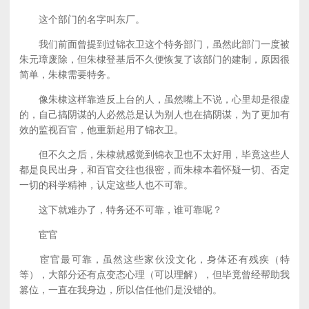
这个部门的名字叫东厂。
我们前面曾提到过锦衣卫这个特务部门，虽然此部门一度被
朱元璋废除，但朱棣登基后不久便恢复了该部门的建制，原因很
简单，朱棣需要特务。
像朱棣这样靠造反上台的人，虽然嘴上不说，心里却是很虚
的，自己搞阴谋的人必然总是认为别人也在搞阴谋，为了更加有
效的监视百官，他重新起用了锦衣卫。
但不久之后，朱棣就感觉到锦衣卫也不太好用，毕竟这些人
都是良民出身，和百官交往也很密，而朱棣本着怀疑一切、否定
一切的科学精神，认定这些人也不可靠。
这下就难办了，特务还不可靠，谁可靠呢？
宦官
宦官最可靠，虽然这些家伙没文化，身体还有残疾（特
等），大部分还有点变态心理（可以理解），但毕竟曾经帮助我
篡位，一直在我身边，所以信任他们是没错的。