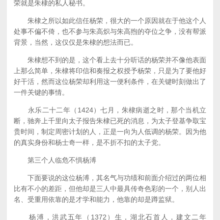
荣就是朱棣的私人秘书。
朱棣之所以如此信任杨荣，很大的一个原因就在于他这个人
处事不偏不倚，也不参与朱高炽与朱高煦的夺位之争，没有帮派
背景，当然，这仅仅是朱棣的想法而已。
朱棣想不到的是，这个看上去十分听话的杨荣并不像他表面
上那么简单，朱棣将印信和奏报之权授予杨荣，只是为了要他好
好干活，然而这位杨荣却利用这一便利条件，在关键时刻做出了
一件关键的事情。
永乐二十二年（1424）七月，朱棣病逝之时，那个当机立
断，驰奔上千里向太子报告朱棣已死的消息，为太子登基争取宝
贵时间，制定周密计划的人，正是一向为人低调的杨荣。因为他
的真实身份和杨士奇一样，是不折不扣的太子党。
第三个人临危不惧杨溥
下面要说的这位杨溥，其名气与功绩和前面介绍过的两位相
比有不小的差距，但他却是三人中最具传奇色彩的一个，别人出
名、受重用依靠的是才学和能力，他靠的却是蹲监狱。
杨溥，洪武五年（1372）生，湖北石首人，建文二年