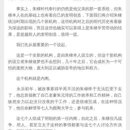
事实上，朱棣时代奉行的仍然是他父亲的那一套系统，但朱
棣本人在此基础上也有着自己的发明创造，下面我们将介绍朱棣
统治时期出现的几个新机构，这些机构对之后的明代历史有着极
为深远的影响，而且这些也确实可以算得上是朱棣辛苦劳动的结
果，是超越前人的发明创造，值得一提。
我们先从最重要的一个说起。
这是一个全新的机构，是由朱棣本人设立的，但这个新机构
的设立者朱棣做梦也不会想到，几十年之后，它会成长为一个可
怕的庞然大物，庞大到足以威胁皇帝的地位和权力。
这个机构就是内阁。
永乐初年，被政事累得半死不活的朱棣终于无法忍受下去
了，他总算领教了自己老爹朱元璋的工作效率和工作精神，自己
纵然全力以赴没日没夜的干工作，还是很难完成，在这种情况
下，他任命解缙等七人为殿阁大学士，参与机务。
这七个人组成了明朝的第一任内阁，自此之后，朱棣但凡战
争、用人、甚至立太子这样的事情都要与这七个人讨论方作决