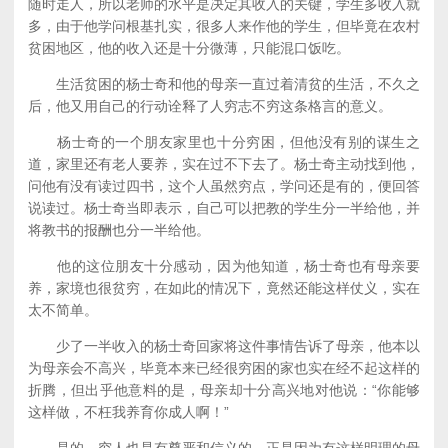
随时走人，所以老师的水平是决定其收入的关键，学生多收入就
多，由于他学问根基扎实，很多人来作他的学生，但毕竟在农村
贫困地区，他的收入还是十分微薄，只能混口饭吃。
生活贫困的杨士奇和他的母亲一直过着清贫的生活，不久之
后，他又用自己的行动诠释了人穷志不穷这条格言的意义。
杨士奇的一个朋友家里也十分穷困，但他没有别的谋生之
道，家里还有老人要养，实在过不下去了。杨士奇主动找到他，
问他有没有读过四书，这个人虽然穷点，学问还是有的，便回答
说读过。杨士奇当即表示，自己可以把教的学生分一半给他，并
将教书的报酬也分一半给他。
他的这位朋友十分感动，因为他知道，杨士奇也有母亲要
养，家境也很贫穷，在如此的情况下，竟然还能这样仗义，实在
太不简单。
少了一半收入的杨士奇回家将这件事情告诉了母亲，他本以
为母亲会不高兴，毕竟本来已经很穷困的家也实在经不起这样的
折腾，但出乎他意料的是，母亲却十分高兴地对他说：“你能够
这样做，不枉我养育你成人啊！”