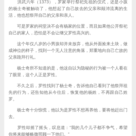
洪武六年（1373），罗家举行祭祀先祖的仪式，还是小孩
的杨士奇被触动了，他想起了自己故去的父亲和颠沛流离的生
活，他也想祭拜自己的父亲和亲人。
可是罗家的祠堂决不会有杨家的位置，而且如果他公开祭祀
自己的家人，恐怕是不会让继父罗性高兴的。
这个年仅八岁的小男孩却并未放弃，他从外面捡来土块，做
成神位的样子，找到一个无人注意的角落，郑重地向自己亡故的
父亲跪拜行礼。
杨士奇所不知道的是，他这自以为隐秘的行为被一个人看在
了眼里，这个人正是罗性。
不久之后，罗性找到了杨士奇，告诉他自己看到了他祭拜祖
先的行为，还告知他从今往后，恢复他的杨姓，不再跟自己姓
罗。
杨士奇十分惊慌，他以为是罗性不想再养他，要将他赶出门
去。
罗性却摇了摇头，叹息道：“我的几个儿子都不争气，希望
你将来能够略微照顾一下他们。”