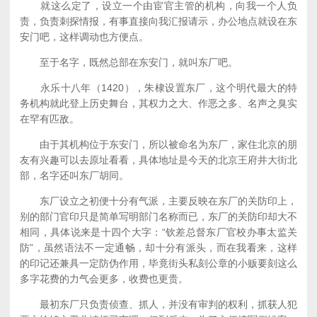
就这么定了，设立一个由宦官主管的机构，向我一个人负
责，负责刺探情报，有事直接向我汇报请示，办公地点就设在东
安门吧，这样调动也方便点。
至于名字，既然总部在东安门，就叫东厂吧。
永乐十八年（1420），朱棣设置东厂，这个明代最大的特
务机构就此登上历史舞台，其权力之大、作恶之多、名声之臭实
在罕有匹敌。
由于其机构位于东安门，所以被命名为东厂，家住北京的朋
友有兴趣可以去原址看看，具体地址是今天的北京王府井大街北
部，名字还叫东厂胡同。
东厂设立之初便十分有气派，主要反映在东厂的关防印上，
别的部门官印只是简单写明部门名称而已，东厂的关防印却大不
相同，具体说来是十四个大字：“钦差总督东厂官校办事太监关
防”，虽然语法不一定通畅，却十分有派头，而在我看来，这样
的印记还兼具一定防伪作用，毕竟街头私刻公章的小贩要刻这么
多字花费的力气会更多，收费也更贵。
最初东厂只负责侦查、抓人，并没有审判的权利，抓获人犯