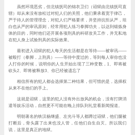
虽然环境恶劣，但北镇抚司的锦衣卫们（诏狱由北镇抚司直
辖）却从来没有放松过对犯人们的关照，他们秉承着宽于律己，
严于待人的管理理念，对犯人们严格要求，并坚持抗拒从严，坦
白也从严的审讯原则，经常用犯人练习拳脚功夫，以达到锻炼身
体的目的，同时他们还开展各项刑具的科研攻关工作，并无私地
在犯人身上试验刑具的实际效果。
最初进入诏狱的犯人每天的生活都是在等待——被审讯——
被殴打（拳脚，上刑具）——等待中度过的，等到每人审你也没
人打你的时候，说明你的人生开始出现了三种变数，1、即将被
砍头2、即将被释放3、你已经被遗忘了
相信所有的犯人都会选择第二种结果，但可惜的是，选择权
从来不在他们的手上。
这就是诏狱，这里的犯人没有外出放风的机会，没有打牌消
遣等娱乐活动，自然更不可能在晚上排队到礼堂看新闻报道。
明朝著名的铁汉杨继盛、左光斗等人都蹲过诏狱，他们腿被
打断后，骨头露了出来也没人管，任他们自生自灭。所以我们
说，这里是真正的地狱。