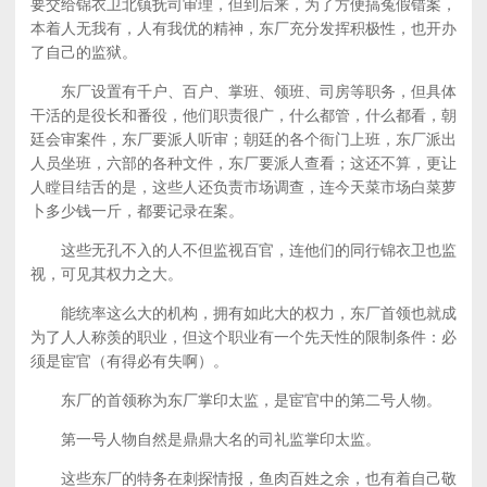
要交给锦衣卫北镇抚司审理，但到后来，为了方便搞冤假错案，
本着人无我有，人有我优的精神，东厂充分发挥积极性，也开办
了自己的监狱。
东厂设置有千户、百户、掌班、领班、司房等职务，但具体
干活的是役长和番役，他们职责很广，什么都管，什么都看，朝
廷会审案件，东厂要派人听审；朝廷的各个衙门上班，东厂派出
人员坐班，六部的各种文件，东厂要派人查看；这还不算，更让
人瞠目结舌的是，这些人还负责市场调查，连今天菜市场白菜萝
卜多少钱一斤，都要记录在案。
这些无孔不入的人不但监视百官，连他们的同行锦衣卫也监
视，可见其权力之大。
能统率这么大的机构，拥有如此大的权力，东厂首领也就成
为了人人称羡的职业，但这个职业有一个先天性的限制条件：必
须是宦官（有得必有失啊）。
东厂的首领称为东厂掌印太监，是宦官中的第二号人物。
第一号人物自然是鼎鼎大名的司礼监掌印太监。
这些东厂的特务在刺探情报，鱼肉百姓之余，也有着自己敬