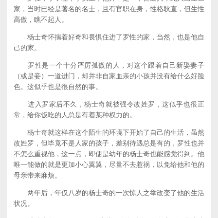
家，当时已经是著名的名士，且有官职在身，性格耿直，但生性
高傲，瞧不起人。
杨士奇怀揣着好奇和畏惧住进了罗性的家，当然，也是他自
己的家。
罗性是一个十分严厉孤傲的人，对这个跟着自己新娶妻子
（或是妾）一道进门，却并非自家血亲的小孩并没有给什么好脸
色。这似乎也是很自然的事。
进入罗家后不久，杨士奇就被强令改姓罗，这似乎也很正
常，给你饭吃的人总是有着某种权力的。
杨士奇就这样在这个陌生的环境下开始了自己的生活，虽然
改姓罗，但毕竟不是人家的孩子，差别待遇总是有的，罗性也并
不怎么重视他，这一点，即使是幼年的杨士奇也能感觉得到。他
唯一能做的就是更加小心翼翼，尽量不去惹祸，以免给他和他的
母亲带来麻烦。
两年后，年仅八岁的杨士奇的一次惊人之举改变了他的生活
状况。