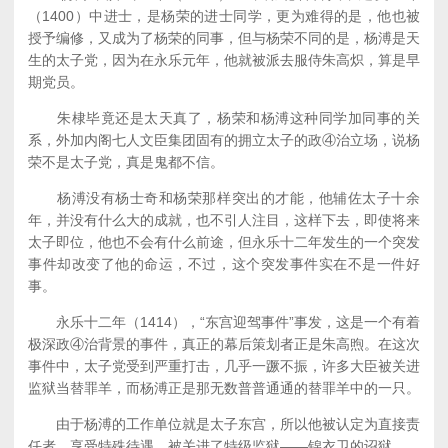
（1400）中进士，是杨荣的进士同学，更为难得的是，他也被
授予编修，又成为了杨荣的同事，但与杨荣不同的是，杨溥是天
生的太子党，因为在永乐元年，他就被派去服侍朱高炽，算是早
期党员。
朱棣毕竟还是太天真了，杨荣和杨溥这种同学加同事的关
系，外加内阁七人文臣集团固有的拥立太子的政④治立场，说杨
荣不是太子党，真是鬼都不信。
杨溥没有杨士奇和杨荣那样突出的才能，他辅佐太子十余
年，并没有什么大的成就，也不引人注目，这样下去，即使将来
太子即位，他也不会有什么前途，但永乐十二年发生的一个突发
事件却改变了他的命运，不过，这个突发事件实在不是一件好
事。
永乐十二年（1414），“东宫迎驾事件”事发，这是一个有着
极深政④治背景的事件，真正的幕后策划者正是朱高煦。在这次
事件中，太子党受到严重打击，几乎一蹶不振，许多大臣被关进
监狱当替罪羊，而杨溥正是那无数普普通通的替罪羊中的一只。
由于杨溥的工作单位就是太子东宫，所以他被认定为直接责
任者，享受特殊待遇，被关进了特级监狱——锦衣卫的诏狱。