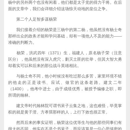
杨中的另外两个也没有闲着，他们都是太子党的得力干将。在后
面的文章中，我们会详细介绍这场惊天动地的皇位之争。
第二个人足智多谋杨荣
我们接着介绍的杨荣是三杨中的第二杨，他虽然没有杨士奇
那样出众的政务才能和学问基础，却有一项他人不及的能力——
准确的判断力。
杨荣，洪武四年（1371）生，福建人，原名杨子荣（注意
区分），他虽然没有深入虎穴，剿灭土匪的壮举，但其大智大勇
却着实可以和后来的那位战斗英雄相比。
与杨士奇不同，他小时候没有吃过那么多苦，家里环境不错
的他走的正是读书、应试、做官的这条老路。建文二年
（1400），他考中进士，由于成绩优秀，被授予编修之职，即
所谓的翰林。
建文帝时代翰林院可谓书呆子云集之地，这也难怪，毕竟掌
权的就是黄子澄、方孝孺那样的人，上行下效也很正常。
然而后来的事实证明，杨荣这位优等生与他的那些同事们有
很大的不同，他实在不是个书呆子，而应该算是一位心思缜密的