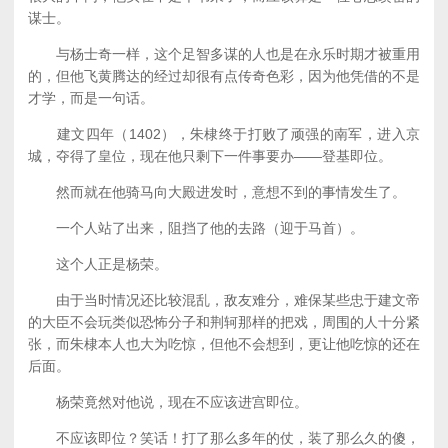
谋士。
与杨士奇一样，这个足智多谋的人也是在永乐时期才被重用
的，但他飞黄腾达的经过却很有点传奇色彩，因为他凭借的不是
才学，而是一句话。
建文四年（1402），朱棣终于打败了顽强的南军，进入京
城，夺得了皇位，现在他只剩下一件事要办——登基即位。
然而就在他骑马向大殿进发时，意想不到的事情发生了。
一个人站了出来，阻挡了他的去路（迎于马首）。
这个人正是杨荣。
由于当时情况还比较混乱，敌友难分，难保某些忠于建文帝
的大臣不会玩类似恐怖分子和荆轲那样的把戏，周围的人十分紧
张，而朱棣本人也大为吃惊，但他不会想到，更让他吃惊的还在
后面。
杨荣竟然对他说，现在不应该进宫即位。
不应该即位？笑话！打了那么多年的仗，装了那么久的傻，