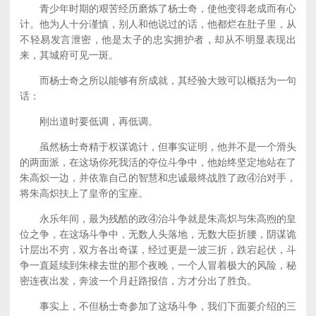
青少年时期的艰苦经历磨炼了杨士奇，使他变得老成而有心
计。他为人十分谨慎，别人和他说过的话，他都烂在肚子里，从
不轻易发言泄密，他是太子的忠实拥护者，却从不明显表现出
来，其城府可见一斑。
而杨士奇之所以能够有所成就，其经验大致可以概括为一句
话：
刚出道时要低调，再低调。
虽然杨士奇精于权谋诡计，但事实证明，他并不是一个滑头
的两面派，在这场你死我活的夺位斗争中，他始终坚定地站在了
朱高炽一边，并依靠自己的智慧和忠诚最终战胜了政④治对手，
将朱高炽扶上了皇帝的宝座。
永乐年间，最为残酷的政④治斗争就是朱高炽与朱高煦的皇
位之争，在这场斗争中，无数人头落地，无数大臣折腰，阴谋诡
计层出不穷，双方各出奇谋，经过更是一波三折，跌宕起伏，斗
争一直延续到朱棣去世的那个夜晚，一个人冒着极大的风险，秘
密连夜出发，奔波一个月赶路报信，方才分出了胜负。
事实上，不但杨士奇参加了这场斗争，我们下面要介绍的三