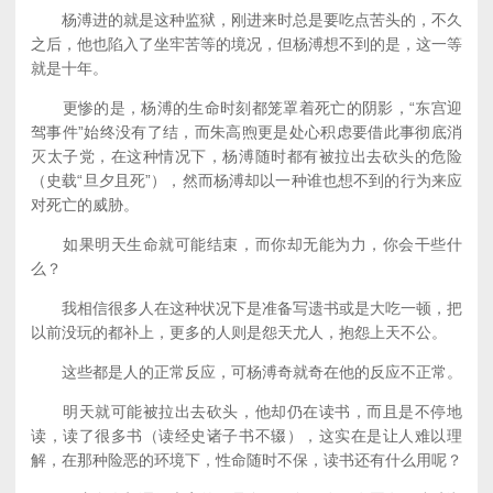
杨溥进的就是这种监狱，刚进来时总是要吃点苦头的，不久
之后，他也陷入了坐牢苦等的境况，但杨溥想不到的是，这一等
就是十年。
更惨的是，杨溥的生命时刻都笼罩着死亡的阴影，“东宫迎
驾事件”始终没有了结，而朱高煦更是处心积虑要借此事彻底消
灭太子党，在这种情况下，杨溥随时都有被拉出去砍头的危险
（史载“旦夕且死”），然而杨溥却以一种谁也想不到的行为来应
对死亡的威胁。
如果明天生命就可能结束，而你却无能为力，你会干些什
么？
我相信很多人在这种状况下是准备写遗书或是大吃一顿，把
以前没玩的都补上，更多的人则是怨天尤人，抱怨上天不公。
这些都是人的正常反应，可杨溥奇就奇在他的反应不正常。
明天就可能被拉出去砍头，他却仍在读书，而且是不停地
读，读了很多书（读经史诸子书不辍），这实在是让人难以理
解，在那种险恶的环境下，性命随时不保，读书还有什么用呢？