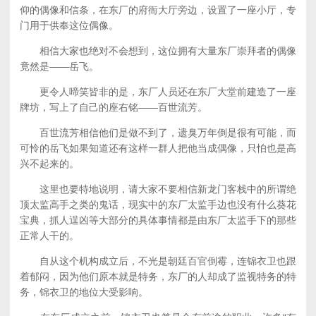
仰的偶像和信条，在东厂的府衙大厅旁边，设置了一座小厅，专
门用于供奉这位偶像。
相信大家也绝对不会想到，这位拥有大量东厂崇拜者的偶像
竟然是——岳飞。
更令人啼笑皆非的是，东厂人员还在东厂大堂前建造了一座
牌坊，写上了自己的座右铭——百世流芳。
百世流芳相信他们是做不到了，遗臭万年倒是很有可能，而
可怜的岳飞如果知道还有这样一群人把他当成偶像，只怕也是高
兴不起来的。
这里也要特地说明，请大家不要相信新龙门客栈中的所谓绝
顶太监高手之类的鬼话，现实中的东厂太监手边也没有什么葵花
宝典，抓人逞凶等大部分的具体事情都是由东厂太监手下的那些
正常人干的。
自从这个机构成立后，不光是朝廷百官倒霉，连锦衣卫也跟
着郁闷，因为他们原本就是特务，东厂的人却成了监视特务的特
务，锦衣卫的地位大受影响。