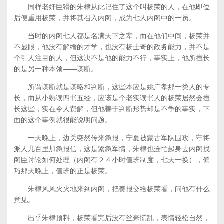
同样老奸巨猾的朱棣从此记住了这个叫杨荣的人，在他即位
后便重用杨荣，并将其召入内阁，成为七人内阁中的一员。
当时的内阁七人都是名满天下之辈，而在他们中间，杨荣并
不显眼，他没有解缙的才学，也没有杨士奇的政务能力，并不是
个引人注目的人，但这决不是他的能力不行，事实上，他所擅长
的是另一种本领——谋断。
所谓谋断就是谋略和判断，这些本应是姚广孝那一类人的专
长，而从小熟读四书五经，应该是个老实读书人的杨荣居然会擅
长这些，实在令人费解，但他善于判断形势却是不争的事实，下
面的这个事例就很能说明问题。
一天晚上，边关突然传来急报，宁夏被蒙古军队围攻，守将
派人几百里加急报信，这是紧急军情，朱棣也连忙起身去内阁找
阁臣讨论如何处理（内阁有２４小时值班制度，七天一换），偏
巧那天晚上，值班的正是杨荣。
朱棣风风火火地来到内阁，把奏报交给杨荣看，问他有什么
意见。
出乎朱棣预料，杨荣看完后没有丝毫慌乱，表情轻松自然，