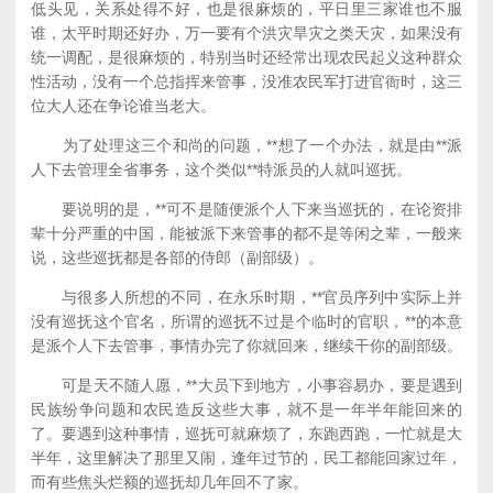
低头见，关系处得不好，也是很麻烦的，平日里三家谁也不服
谁，太平时期还好办，万一要有个洪灾旱灾之类天灾，如果没有
统一调配，是很麻烦的，特别当时还经常出现农民起义这种群众
性活动，没有一个总指挥来管事，没准农民军打进官衙时，这三
位大人还在争论谁当老大。
为了处理这三个和尚的问题，**想了一个办法，就是由**派
人下去管理全省事务，这个类似**特派员的人就叫巡抚。
要说明的是，**可不是随便派个人下来当巡抚的，在论资排
辈十分严重的中国，能被派下来管事的都不是等闲之辈，一般来
说，这些巡抚都是各部的侍郎（副部级）。
与很多人所想的不同，在永乐时期，**官员序列中实际上并
没有巡抚这个官名，所谓的巡抚不过是个临时的官职，**的本意
是派个人下去管事，事情办完了你就回来，继续干你的副部级。
可是天不随人愿，**大员下到地方，小事容易办，要是遇到
民族纷争问题和农民造反这些大事，就不是一年半年能回来的
了。要遇到这种事情，巡抚可就麻烦了，东跑西跑，一忙就是大
半年，这里解决了那里又闹，逢年过节的，民工都能回家过年，
而有些焦头烂额的巡抚却几年回不了家。