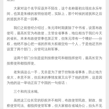
大家对这个名字应该并不陌生，这个名称最初出现在永乐年
间，也算是朱棣的发明创造吧，实际上，那个时候的巡抚和之后
的巡抚并不是一回事。
我们之前曾经介绍过，朱元璋时期废除了中书省，设置布政
使司，最高长官为布政使，主管全省事务，地位相当于我们今天
的省长。本来布政使管事也算正常，但朱元璋有一个嗜好——分
权，他绝不放心把一省的所有大权都交给一个人，于是他还另外
设置了两个部门，分管司法和军事。
这两个部门分别是提刑按察使司和都指挥使司，最高长官为
按察使和都指挥使。
老朱搞这么一手，无非是为了便于控制各省事务，防止地方
坐大，本意不坏，但后来的事情发展又出乎了他的意料，这是因
为他的这一举动正应了中国的一句俗话：
三个和尚没水喝。
虽然这三位长官的职权并不相同，布政使管民政、财政、按
察使管司法、都指挥使管军事，但大家都在省城办公，抬头不见