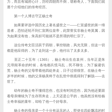
力，而且有城府心计，历经四朝而不倒，堪称奇人，下面我们就
逐个介绍他们的传奇经历。
第一个人博古守正杨士奇
如果要评选中国历史上著名盛世之一——仁宣盛世的第一缔
造者，恐怕还轮不到仁宣两位皇帝，此荣誉实非杨士奇莫属，因
为如果没有他，朱高炽可能就不是所谓的明仁宗了。
这位传奇文臣活跃于四朝，掌控朝政，风光无限，但这一切
都是他应得的，为了走到这一步，他付出了太多太多。
至正二十五年（1365），杨士奇出生在袁州，当年正是朱
元璋闹革命的时候，各地都兵慌马乱，民不聊生，为了躲避饥
荒，杨士奇的父母带着他四处奔走，日子过得很苦。在杨士奇一
岁半的时候，他的父亲杨美终于在乱世中彻底得到了解脱——去
世了。
幼年的杨士奇不懂得悲伤，也没有时间悲伤，因为他还要跟
着母亲继续为了生存而奔走，上天还是公平的，他虽然没有给杨
士奇幸福的童年，却给了他一个好母亲。
杨士奇的母亲是一个十分有远见的人，即使在四处飘流的时