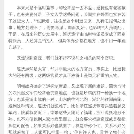
本来只是个临时差事，却经常是一去不返，巡抚也有老婆孩
子，也有夫妻分居，子女入学这些问题，长期挂在外面也实在苦
了这些大人，**也麻烦，往往是这个刚巡回来，又有汇报何处出
事，地方处理不了，需要再派，周而复始，也影响**人员调配，
于是，在后来的历史发展中，巡抚逐渐由临时特派员变成了固定
特派员，人还算是**的人，但具体办公都在地方，也不用一年跑
几趟了。
既然说到巡抚，我们就不得不说与之相关的两个官职。
巡抚虽然是大官，却并非最大的地方官员，事实上，比巡抚
大的还有两级，这两级官员才真正称得上是举足轻重的人物。
明朝政府确定了巡抚制度后，又出现了新的难题，因为当时
的农民起义军们经常会变换地点，也就是所谓的打一枪换一个地
方，也算是游击战的一种，山东的往河北跑，湖北的往湖南跑，
遇到这种情况，巡抚们就犯难了。比如浙江巡抚带着兵追着起义
军跑，眼看就要追上，结果这些人跑到了福建，浙江巡抚地形不
熟，也不方便跑到人家地盘里面去，就会要求福建巡抚或是都指
挥使司配合，如果关系好也就罢了，算是帮你个忙。关系不好的
那就麻烦了，人家可以把眼一抬：“你何许人也，贵姓？凭什么