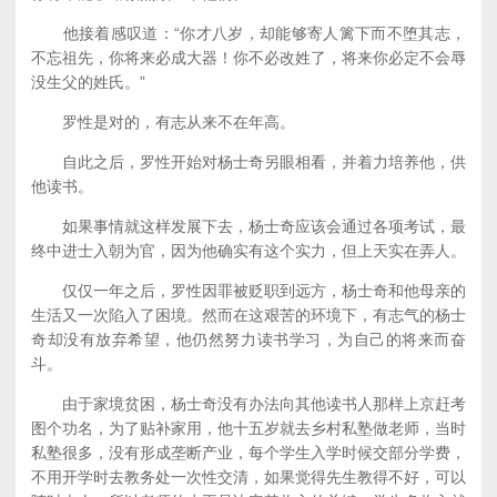
他接着感叹道：“你才八岁，却能够寄人篱下而不堕其志，
不忘祖先，你将来必成大器！你不必改姓了，将来你必定不会辱
没生父的姓氏。”
罗性是对的，有志从来不在年高。
自此之后，罗性开始对杨士奇另眼相看，并着力培养他，供
他读书。
如果事情就这样发展下去，杨士奇应该会通过各项考试，最
终中进士入朝为官，因为他确实有这个实力，但上天实在弄人。
仅仅一年之后，罗性因罪被贬职到远方，杨士奇和他母亲的
生活又一次陷入了困境。然而在这艰苦的环境下，有志气的杨士
奇却没有放弃希望，他仍然努力读书学习，为自己的将来而奋
斗。
由于家境贫困，杨士奇没有办法向其他读书人那样上京赶考
图个功名，为了贴补家用，他十五岁就去乡村私塾做老师，当时
私塾很多，没有形成垄断产业，每个学生入学时候交部分学费，
不用开学时去教务处一次性交清，如果觉得先生教得不好，可以