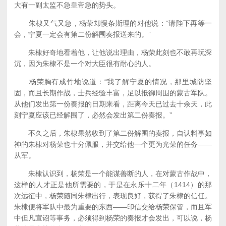
大有一副太监不急皇帝急的势头。
朱棣又气又急，杨荣却慢条斯理的对他说：“请陛下再等一
会，宁夏一定会有第二份解围奏报送来的。”
朱棣好奇地看着他，让他说出理由，杨荣此刻也不敢再玩深
沉，因为朱棣不是一个对大臣很有耐心的人。
杨荣胸有成竹地说道：“我了解宁夏的情况，那里城防坚
固，而且长期作战，士兵经验丰富，足以抵御周围的蒙古军队。
从他们发出第一份奏报的日期来看，距离今天已过去十余天，此
刻宁夏应该已经解围了，必然会发出第二份奏报。”
不久之后，朱棣果然收到了第二份解围的奏报，自认料事如
神的朱棣对杨荣也十分佩服，并交给他一个更为光荣的任务——
从军。
朱棣认识到，杨荣是一个能谋善断的人，在对蒙古作战中，
这样的人才正是他所需要的，于是在永乐十二年（1414）的那
次远征中，杨荣随同朱棣出行，表现良好，获得了朱棣的信任。
朱棣便将军队中最为重要的东西——印信交给杨荣保管，而且军
中但凡宣诏等事务，必须得到杨荣的奏报才会发出，可以说，杨