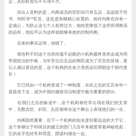
定，其职权责任不可谓不大。
但出人意料的是，内阁成员的官职却只有五品，远远低于尚
书、侍郎等**官员，这也是朱棣精心设置的，他对内阁也存有一
定戒心，为防止这七个人权势过大，他特意降低了这些所谓阁员
的品衔，他似乎认为这样就能够有效的控制内阁。
后来的事实证明，他错了。
谁也料不到这个当初丝毫不起眼的小机构最终竟然会成为明
帝国统治的中枢，当年官位仅五品的阁臣成为了百官的首领，更
让人难以置信的是，这个机构的生命力竟然会比明朝这个朝代更
长！
它已经由一个机构变成了一种制度，在此之后的五百余年一
直延续下去，成为中国封建政④治制度中极为重要的部分。
在我们之后的叙述中，这个机构将经常出现在我们的文章
中，无数忠臣、奸臣、乱臣都将在这个舞台上表现他们的一生。
内阁固然重要，但下一个机构的知名度却要远远的大于它，
这个朱棣出于特殊目的建立的部门几百年来都笼罩着神秘色彩，
它的名字也经常和罪恶、阴谋纠缠在一起。