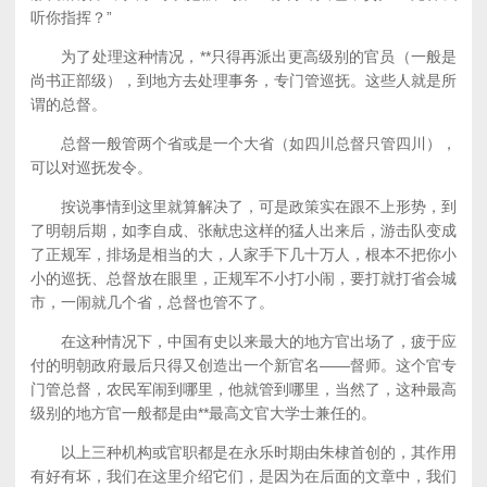
听你指挥？”
为了处理这种情况，**只得再派出更高级别的官员（一般是
尚书正部级），到地方去处理事务，专门管巡抚。这些人就是所
谓的总督。
总督一般管两个省或是一个大省（如四川总督只管四川），
可以对巡抚发令。
按说事情到这里就算解决了，可是政策实在跟不上形势，到
了明朝后期，如李自成、张献忠这样的猛人出来后，游击队变成
了正规军，排场是相当的大，人家手下几十万人，根本不把你小
小的巡抚、总督放在眼里，正规军不小打小闹，要打就打省会城
市，一闹就几个省，总督也管不了。
在这种情况下，中国有史以来最大的地方官出场了，疲于应
付的明朝政府最后只得又创造出一个新官名——督师。这个官专
门管总督，农民军闹到哪里，他就管到哪里，当然了，这种最高
级别的地方官一般都是由**最高文官大学士兼任的。
以上三种机构或官职都是在永乐时期由朱棣首创的，其作用
有好有坏，我们在这里介绍它们，是因为在后面的文章中，我们