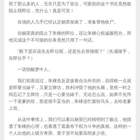
死了那么多的人，无非只是为了皇位，可眼前的这个书生竟然敢
阻止我即位，凭什么！真是可笑！
在场的人几乎已经认定杨荣发疯了，准备替他收尸。
但杨荣真的阻止了朱棣的即位，还让朱棣心悦诚服照办，而
他完成这个不可能的任务竟然只用了一句话。
“殿下是应该先去即位呢，还是先去祭陵呢？”（先遏陵乎，
先即位乎？）
一语惊醒梦中人。
我们前面说过，朱棣造反是披着合法外衣的，说得粗一点就
是即要当婊子，又要立牌坊，胜利冲昏了他的头脑，竟然一时之
间忘记了立牌坊，只是一心要当婊子。无论怎么说，如果不先拜
一下老爹的坟，那是很不妥当的，朱棣连忙拨转马头，去给老爹
上坟。
从这件事情上，我们可以看出杨荣已经精明到了极点，他摸
透了朱棣的心理，也看透了遮羞布下权力斗争的真相。这样的一
个人比他的上级方孝孺、黄子澄不知要高明多少倍。