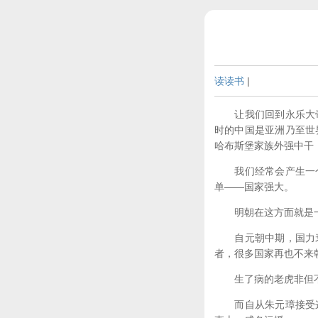
读读书
|
让我们回到永乐大帝
时的中国是亚洲乃至世
哈布斯堡家族外强中干
我们经常会产生一个
单——国家强大。
明朝在这方面就是一
自元朝中期，国力衰
者，很多国家再也不来
生了病的老虎非但不
而自从朱元璋接受这