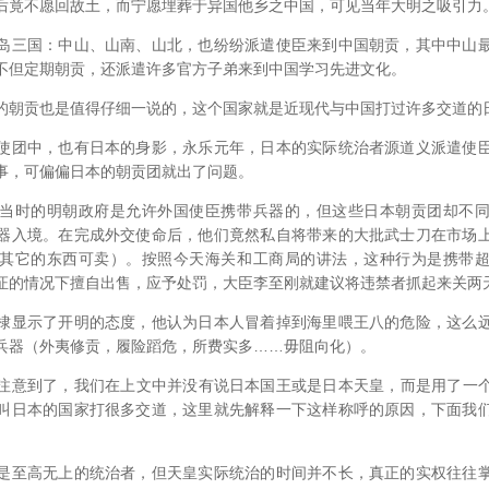
竟不愿回故土，而宁愿埋葬于异国他乡之中国，可见当年大明之吸引力
三国：中山、山南、山北，也纷纷派遣使臣来到中国朝贡，其中中山最
不但定期朝贡，还派遣许多官方子弟来到中国学习先进文化。
朝贡也是值得仔细一说的，这个国家就是近现代与中国打过许多交道的
团中，也有日本的身影，永乐元年，日本的实际统治者源道义派遣使臣
事，可偏偏日本的朝贡团就出了问题。
时的明朝政府是允许外国使臣携带兵器的，但这些日本朝贡团却不同
器入境。在完成外交使命后，他们竟然私自将带来的大批武士刀在市场
其它的东西可卖）。按照今天海关和工商局的讲法，这种行为是携带
证的情况下擅自出售，应予处罚，大臣李至刚就建议将违禁者抓起来关两
显示了开明的态度，他认为日本人冒着掉到海里喂王八的危险，这么远
兵器（外夷修贡，履险蹈危，所费实多……毋阻向化）。
意到了，我们在上文中并没有说日本国王或是日本天皇，而是用了一个
叫日本的国家打很多交道，这里就先解释一下这样称呼的原因，下面我
至高无上的统治者，但天皇实际统治的时间并不长，真正的实权往往掌