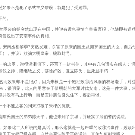
如果不是犯了形式主义错误，就是犯了受贿罪。
开的。
臣裴伯耆突然出现在中国，并说有紧急事情向皇帝禀报，他随即被送往
身份说出了安南事件的真相。
南丞相黎季?突然发难，杀害了原来的国王及拥护国王的大臣，自后
互），并设计欺骗大明皇帝，骗取封号。
忠臣，说得深泪俱下，还写了一封书信，其中有几句话实在感人：“
吊伐之师，隆继绝之义，荡除奸凶，复立陈氏，臣死且不朽！”
而效果却不是很好，因为朱棣是一个饱经政④治风雨的权场老手，对这
来，很明显，此人的用意在于借明朝的大军讨伐安南，这是一件大事，
棣并没有马上行动，而是安排裴伯耆先住下，容后再谈。
个不速之客的到来打破了朱棣的沉默。
陈氏国王的弟弟陈天平，他也来到了京城，并证实了裴伯耆的说法。
如果此二人所说的是真话，那么这就是一起严重的政④治事件，必须出
南国王大权已经在握，自然会否认陈天平的说法，真伪如何判定呢？