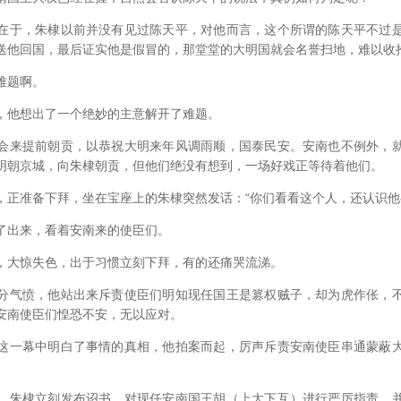
于，朱棣以前并没有见过陈天平，对他而言，这个所谓的陈天平不过是
送他回国，最后证实他是假冒的，那堂堂的大明国就会名誉扫地，难以收
难题啊。
他想出了一个绝妙的主意解开了难题。
来提前朝贡，以恭祝大明来年风调雨顺，国泰民安。安南也不例外，就
明朝京城，向朱棣朝贡，但他们绝没有想到，一场好戏正等待着他们。
准备下拜，坐在宝座上的朱棣突然发话：“你们看看这个人，还认识他
出来，看着安南来的使臣们。
大惊失色，出于习惯立刻下拜，有的还痛哭流涕。
气愤，他站出来斥责使臣们明知现任国王是篡权贼子，却为虎作伥，不
安南使臣们惶恐不安，无以应对。
一幕中明白了事情的真相，他拍案而起，厉声斥责安南使臣串通蒙蔽大
朱棣立刻发布诏书，对现任安南国王胡（上大下互）进行严厉指责，并