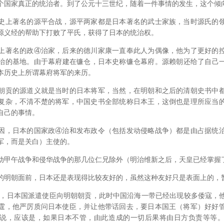
个国家真正的统治者。到了公元十三世纪，随着一件事情的发生，这个倾
上著名的源平合战，源平两家都是日本著名的武士家族，当时源氏的领
源义经的帮助下打败了平氏，获得了日本的统治权。
著名的政④治家，后来的德川家康一直奉此人为偶像，他为了更好的控
治的基地。由于幕府建在镰仓，日本史称镰仓幕府。源赖朝还给了自己
本历史上所谓幕府将军的来历。
贡的源道义就是当时的日本将军，当然，在明朝和之后的清朝史书中都
复杂，不清不楚的将军，中国史书全部统称日本王，这倒也是理所应当
自己的事情。
，日本的国家政④治和发布政令（包括发动侵略战争）都是由占据统治
军，而是关白）主使的。
甲午战争和侵华战争的那几位仁兄除外（明治维新之后，天皇已经掌握
明朝面前，日本还是表现得比较友好的，虽然这种友好只是表面上的，
，日本国派遣使臣向明朝朝贡，此时中国沿海一带已经出现较多倭寇，
霆，他严厉质问日本使臣，并让他带话回去，要日本国王（将军）好好
说，应该是，如果日本不管，由此造成的一切后果将由日方负责等等