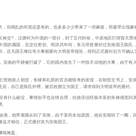
但捣乱的邻居还是有的，也多多少少带来了一些麻烦，而最早出现麻
交?，汉唐时为中国的一部分，到了五代时候，中原地区打得昏天黑
中国的属国，且交往密切。明洪武年间，朱元璋曾册封过安南国王陈氏
功，且凡国王继位等大事都要向大明皇帝报告，得到正式册封后方可确认
安南的平静被打破了，它的国内发生了一件惊天动地的大事，由于有人
照例派人朝贺，朱棣和礼部的官员都惊奇的发现，在朝贺文书上，安南
无后，自己是陈氏外甥，被百姓拥立为国王，请求得到大明皇帝的册封。
有什么破绽，事情似乎也合情合理，但政④治经验丰富的朱棣感觉到其
情。
渤，他带着随从到了安南，由于某些未知原因，他在安南转了一圈，回
棣这才相信，正式册封其为安南国王。
续掩盖。