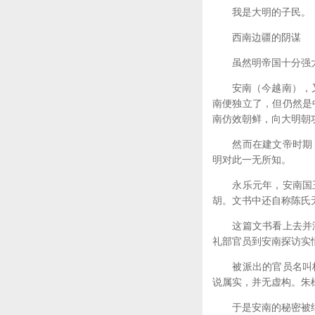
我是大明的子民。
西南边疆的阴谋
虽然明帝国十分强大，
安南（今越南），又称
南便独立了，但仍然是
南仿效朝鲜，向大明朝
然而在建文帝时期，
明对此一无所知。
永乐元年，安南国王
胡。文书中还自称陈氏
这篇文书看上去并没
礼部官员到安南探访实
被派出的官员名叫杨
说属实，并无虚构。朱
于是安南的秘密被继