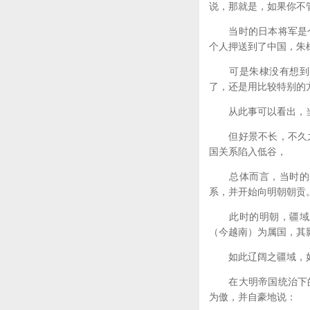
说，那就是，如果你不
当时的日本将军是个
个人押送到了中国，朱
可是朱棣没有想到的
了，还是用比较特别的方
从此事可以看出，当
但好景不长，不久之
国关系陷入低谷，
总体而言，当时的大
系，并开始向明朝朝贡
此时的明朝，疆域虽
（今越南）为属国，其
如此辽阔之疆域，如
在大明帝国统治下的
为傲，并自豪地说：