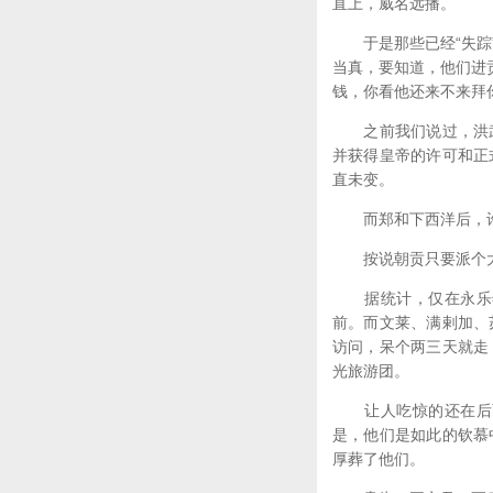
直上，威名远播。
于是那些已经“失踪”
当真，要知道，他们进
钱，你看他还来不来拜
之前我们说过，洪武
并获得皇帝的许可和正
直未变。
而郑和下西洋后，许
按说朝贡只要派个大
据统计，仅在永乐年
前。而文莱、满剌加、
访问，呆个两三天就走
光旅游团。
让人吃惊的还在后面
是，他们是如此的钦慕
厚葬了他们。