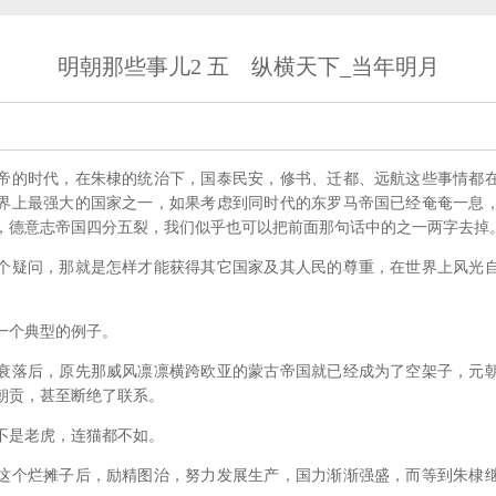
明朝那些事儿2 五 纵横天下_当年明月
的时代，在朱棣的统治下，国泰民安，修书、迁都、远航这些事情都在
界上最强大的国家之一，如果考虑到同时代的东罗马帝国已经奄奄一息
，德意志帝国四分五裂，我们似乎也可以把前面那句话中的之一两字去掉
疑问，那就是怎样才能获得其它国家及其人民的尊重，在世界上风光自
个典型的例子。
落后，原先那威风凛凛横跨欧亚的蒙古帝国就已经成为了空架子，元朝
朝贡，甚至断绝了联系。
是老虎，连猫都不如。
个烂摊子后，励精图治，努力发展生产，国力渐渐强盛，而等到朱棣继