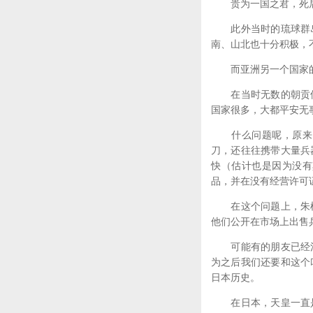
贵为一国之君，死后
此外当时的琉球群岛
南、山北也十分积极，
而亚洲另一个国家的
在当时无数的朝贡使
国家很多，大都平安无
什么问题呢，原来当
刀，还往往携带大量兵
快（估计也是因为没有
品，并在没有经营许可
在这个问题上，朱棣
他们公开在市场上出售
可能有的朋友已经注
为之后我们还要和这个
日本历史。
在日本，天皇一直是