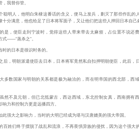
管，我替你管。
聪明人，他明白朱棣这番话的含义，便马上发兵，剿灭了那些作乱的人
棣十分满意，他也给足了日本将军面子，又让他们把这些人押回日本自己
是，使臣走到宁波时，觉得这些人带来带去太麻烦，占位置不说还费
式——“蒸杀之”。
时的日本是很识时务的。
后，明朝派遣使臣去日本，日本将军竟然私自扣押明朝使臣，此后，日
多数国家与明朝的关系都是极为融洽的，而在明帝国的西北部，西域
。
然不及元朝，但已北抵蒙古，西达西域，东北控制女真，西南拥有西
影响力和控制力更是远播四方。
此强大之影响力，当时的大明已经成为堪与汉唐媲美的强大帝国。
百姓们终于摆脱了战乱和流浪，不再畏惧异族的侵扰，因为这个强大的