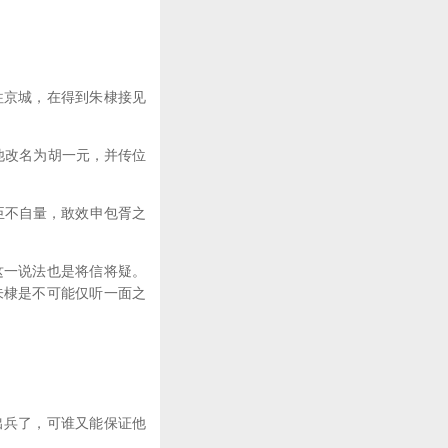
京城，在得到朱棣接见
他改名为胡一元，并传位
臣不自量，敢效申包胥之
一说法也是将信将疑。
朱棣是不可能仅听一面之
兵了，可谁又能保证他