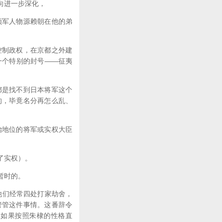
向进一步深化，
军人物源赖朝在他的弟
制政权，在京都之外建
一个特别的封号——征夷
是找不到日本将军这个
的，毕竟名分再怎么乱、
地位的将军或实权大臣
了实权）。
暂时的。
他们经常四处打家劫舍，
管管这件事情。这番辞令
。如果按照朱棣的性格直