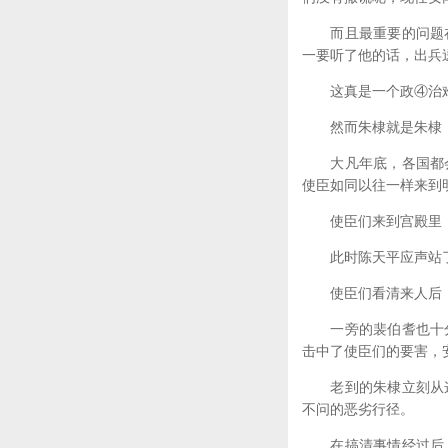
而且最重要的问题在
一要听了他的话，出兵
这真是一个政④治
然而朱棣就是朱棣，
大凡年底，各国都会
使臣如同以往一样来到
使臣们来到宫殿里，正
此时陈天平应声站了
使臣们看清来人后，
一旁的裴伯耆也十分
击中了使臣们的要害，
老到的朱棣立刻从这
不问的恶劣行径。
在搞清事情经过后，