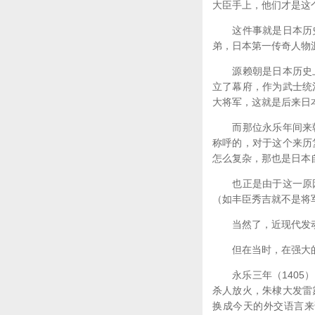
大臣手上，他们才是这
这件事就是日本历史
弟，日本第一传奇人物
源赖朝是日本历史上
立了幕府，作为武士统
大将军，这就是后来日
而那位永乐年间来朝
称呼的，对于这个来历
怎么复杂，那也是日本
也正是由于这一原因
（如丰臣秀吉就不是将
当然了，近现代发动
但在当时，在强大的
永乐三年（1405）
杀人放火，朱棣大发雷
换成今天的外交语言来