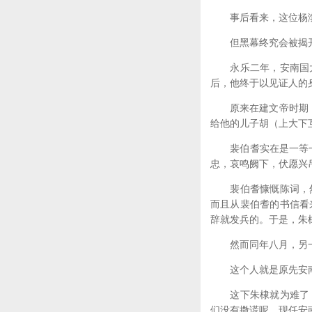
事后看来，这位杨渤
但黑幕终究会被揭
永乐二年，安南国大
后，他终于以见证人的
原来在建文帝时期，安
给他的儿子胡（上大下
裴伯耆实在是一等一的
忠，哀鸣阙下，伏愿兴
裴伯耆慷慨陈词，然
而且从裴伯耆的书信看
辞就发兵的。于是，朱
然而同年八月，另一
这个人就是原先安南
这下朱棣就为难了，
们没有撒谎呢，现任安