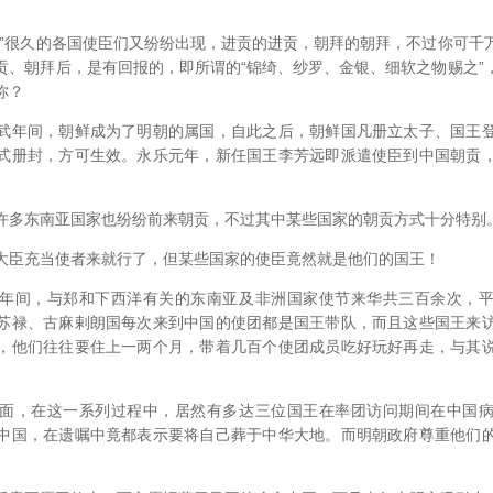
很久的各国使臣们又纷纷出现，进贡的进贡，朝拜的朝拜，不过你可千
贡、朝拜后，是有回报的，即所谓的“锦绮、纱罗、金银、细软之物赐之”
你？
年间，朝鲜成为了明朝的属国，自此之后，朝鲜国凡册立太子、国王登
式册封，方可生效。永乐元年，新任国王李芳远即派遣使臣到中国朝贡
多东南亚国家也纷纷前来朝贡，不过其中某些国家的朝贡方式十分特别
臣充当使者来就行了，但某些国家的使臣竟然就是他们的国王！
间，与郑和下西洋有关的东南亚及非洲国家使节来华共三百余次，平
苏禄、古麻剌朗国每次来到中国的使团都是国王带队，而且这些国王来
，他们往往要住上一两个月，带着几百个使团成员吃好玩好再走，与其
，在这一系列过程中，居然有多达三位国王在率团访问期间在中国病
中国，在遗嘱中竟都表示要将自己葬于中华大地。而明朝政府尊重他们