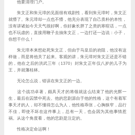
他要清理门户。
朱文正和朱元璋的见面很有戏剧性，看到朱元璋时，朱文正
就懵了。朱元璋却一点也不懵，他充分表现了自己质朴的本性，
没有讲诸如今天天气很好啊，你好象长胖了之类的寒暄话，一点
也不玩虚的，直接用鞭子去抽朱文正，一边打还一边说：小子，
你想干什么！
朱元璋本来想处死朱文正，但由于马皇后的劝阻，他没有这
样做，而是将他关了起来。客观的讲，朱元璋对朱文正还是不错
的，他在之后的洪武三年（1370）封朱文正年仅八岁的儿子为
王，并就藩桂林。
无论怎么说，错误在朱文正的一边。
这个战功卓著，颇具天才的将领就这么结束了他的光辉一
生，最后在囚禁中死去。他的悲剧源自于他的性格，这个有着军
事天才的人，却不懂得怎么为人，他性格乖张，心胸狭窄，品行
不佳，即使不坏在这件事上，总有一天，也会因为其他事情惹
祸。从这个角度看，他的悲剧是注定的。
性格决定命运啊！