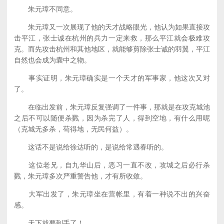
朱元璋不同意。
朱元璋又一次展现了他的天才战略眼光，他认为如果直接攻
击平江，张士诚在杭州的兵力一定来救，那么平江就会极难攻
克。而先攻击杭州和其他地区，就能够剪除张士诚的羽翼，平江
自然也会成为囊中之物。
事实证明，朱元璋确实是一个天才的军事家，他这次又对
了。
在临出发前，朱元璋反复强调了一件事，那就是在攻克城池
之后不可以随便杀戮，因为杀完了人，得到空地，有什么用呢
（克城无多杀，苟得地，无民何益）。
这话不是说给徐达听的，是说给常遇春听的。
这位老兄，自九华山后，恶习一直不改，攻城之后必行杀
戮，朱元璋多次严重警告他，才有所收敛。
大军出发了，朱元璋坐在营帐里，有着一种说不出的兴奋
感。
天下就要到手了！