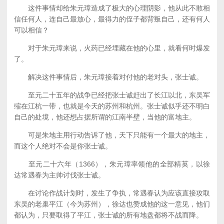
这件事情却给朱元璋造成了极大的心理阴影，他从此不敢相
信任何人，连自己最放心，最得力的侄子都背叛自己，还有何人
可以相信？
对于朱元璋来说，火药已经埋藏在他的心里，就看何时爆发
了。
解决这件事情后，朱元璋接着对付他的老对头，张士诚。
至元二十五年的战争已经把张士诚赶出了长江以北，东吴军
缩在江杭一带，也就是今天的苏州和杭州。张士诚似乎还不明白
自己的处境，他还想占据所谓的江南半壁，当他的富地主。
可是朱地主用行动告诉了他，天下只能有一个最大的地主，
而这个人绝对不会是你张士诚。
至元二十六年（1366），朱元璋率领他的全部精英，以徐
达常遇春为主帅讨伐张士诚。
在讨论作战计划时，发生了争执，常遇春认为应该直接攻取
东吴的老巢平江（今为苏州），徐达也赞成他的这一意见，他们
都认为，只要取得了平江，张士诚的所有地盘都将不战而降。