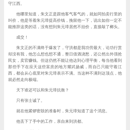
守江西。
他哪里知道，朱文正是跟他客气客气的，就如同拍卖行里的
叫价，他是等着朱元璋提高价钱，挽留他一下，说出如你一定不
能推辞这类的话，没有想到朱元璋居然不抬价，直接敲了榔头。
成交！
朱文正的不满终于爆发了，守洪都是我功劳最大，论功行赏
却没有我，他怎么想也想不通，整日借酒浇愁，还公然出外强抢
民女，卖官赚钱。但这仍然不能让他达到心理平衡，每当他看到
那些手下在应天这些富庶的地方耀武扬威，而自己只能守着江
西，都会从心底里对朱元璋表示不满。当这种不满到达顶点，他
就必然走向极端。
天下谁还可以和朱元璋抗衡？
只有张士诚了。
就在他紧锣密鼓的准备时，朱元璋知道了这个消息。
他丢下了手中的工作，亲自来到洪都。