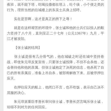
夜班，就不能下塔，吃喝拉撒都在塔上，吐个痰，小个便之类的
行为，理所当然的往城楼上的东吴士兵身上招呼。
实在是苦啊，这才是真正的胯下之辱！
就是在这样艰苦的环境中，张士诚和他的士兵们以惊人的毅
力坚持了八个月，直到至正二十七年（公元1367年）九月，平
江才被攻陷。
【张士诚的结局】
张士诚是很有几分骨气的，他在城破之时还在城中坚持巷
战，即使朱元璋反复宣传，只要张士诚投降，不但不会杀他，还
会善待他和他的亲属。但张士诚抱定了决死的信念，他杀死了自
己的所有亲属后，准备上吊自杀，被部将解救下来。后被俘押往
应天。
在押往应天的船上，他闭口不言，也不吃饭，表示自己决不
屈服的决心。
朱元璋派重臣李善长审问张士诚，李善长厉言喝斥张士诚，
却得不到对方的任何回应。