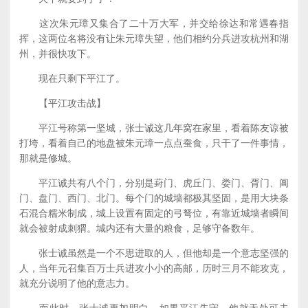
这次朱元璋又集合了二十万大军，并交给徐达和常遇春指
挥，这两位名将没有让朱元璋失望，他们相约分兵进攻杭州和湖
州，并很快攻下。
现在只剩下平江了。
【平江攻击战】
平江号称第一坚城，张士诚这几年窝在家里，看着陈友谅被
打垮，看着自己的地盘被朱元璋一点点蚕食，只干了一件事情，
那就是修城。
平江诚共有八个门，分别是葑门、虎丘门、娄门、胥门、阊
门、盘门、西门、北门。每个门的城墙都极其坚固，是用大块条
石混合糯米制成，城上设置有固定的弓弩位，有靠近城墙者瞬间
就会被射成刺猬。城内还有大量的粮食，足够守备数年。
张士诚虽然是一个不思进取的人，但他却是一个意志坚强的
人，当年元召集百万士兵进攻小小的高邮，历时三月不能攻克，
就充分说明了他的意志力。