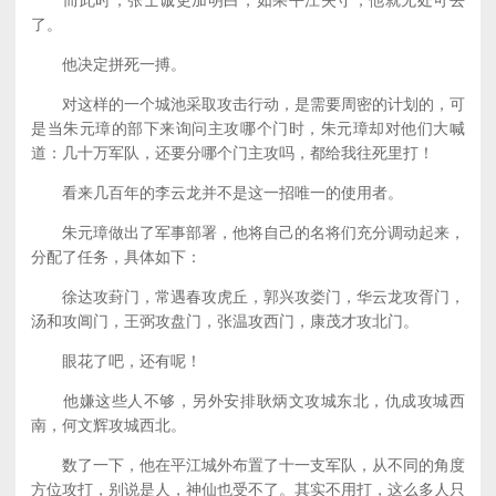
而此时，张士诚更加明白，如果平江失守，他就无处可去
了。
他决定拼死一搏。
对这样的一个城池采取攻击行动，是需要周密的计划的，可
是当朱元璋的部下来询问主攻哪个门时，朱元璋却对他们大喊
道：几十万军队，还要分哪个门主攻吗，都给我往死里打！
看来几百年的李云龙并不是这一招唯一的使用者。
朱元璋做出了军事部署，他将自己的名将们充分调动起来，
分配了任务，具体如下：
徐达攻葑门，常遇春攻虎丘，郭兴攻娄门，华云龙攻胥门，
汤和攻阊门，王弼攻盘门，张温攻西门，康茂才攻北门。
眼花了吧，还有呢！
他嫌这些人不够，另外安排耿炳文攻城东北，仇成攻城西
南，何文辉攻城西北。
数了一下，他在平江城外布置了十一支军队，从不同的角度
方位攻打，别说是人，神仙也受不了。其实不用打，这么多人只