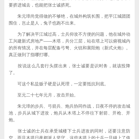
要挤进城去，也能把张士诚挤死。
朱元璋尚觉得做的不够绝，在城外构筑长围，把平江城团团
围住，岂止是人，兔子也跑不出来。
为了解决平江城过高，士兵仰攻不方便的问题，他在城外动
工兴建新式房地产——木塔，共分三层，站在塔上可以俯视城内
的所有情况，并在每层配备弓弩、火铳和襄阳炮（新式火炮）。
真正做到了指哪打哪。
按说这么几套行头摆出来，张士诚要是识时务，就该投降
了。
可这个私盐贩子硬是认死理，一定要抵抗到底。
至元二十七年元月，攻击开始。
朱元璋的步兵、弓箭兵、炮兵协同作战，日夜不停的攻击城
池，步兵从城下进攻，炮兵从木塔上不停往下射箭、开枪、开
炮。
张士诚的士兵在承受城楼下士兵进攻的同时，还要注意防
空，而且木塔日夜都派人坚守，这些木塔上的士兵一旦碰上了值