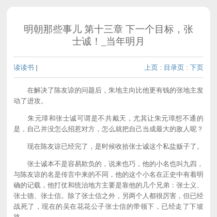
明朝那些事儿 第十三章 下一个目标，张
士诚！_当年明月
读读书
|
上页
:
目录页
:
下页
在解决了陈友谅的问题后，朱地主向比他更有钱的张地主发
动了进攻。
朱元璋和张士诚可谓是不共戴天，尤其让朱元璋想不通的
是，自己并没怎么招惹对方，怎么就把自己当成最大的敌人呢？
现在陈友谅已经完了，是时候收拾张士诚这个私盐贩子了。
张士诚本不是容易欺负的，说来也巧，他的小名也叫九四，
与陈友谅的名是传言中来的不同，他的这个小名在正史中有着明
确的记载，他打仗和统治地方主要是靠他的几个兄弟：张士义、
张士德、张士信。除了张士信之外，另两个人都很厉害，但已经
战死了，现在的吴在花花公子张士信的带领下，已经走了下坡