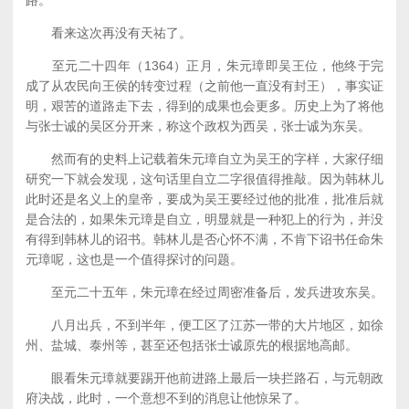
路。
看来这次再没有天祐了。
至元二十四年（1364）正月，朱元璋即吴王位，他终于完
成了从农民向王侯的转变过程（之前他一直没有封王），事实证
明，艰苦的道路走下去，得到的成果也会更多。历史上为了将他
与张士诚的吴区分开来，称这个政权为西吴，张士诚为东吴。
然而有的史料上记载着朱元璋自立为吴王的字样，大家仔细
研究一下就会发现，这句话里自立二字很值得推敲。因为韩林儿
此时还是名义上的皇帝，要成为吴王要经过他的批准，批准后就
是合法的，如果朱元璋是自立，明显就是一种犯上的行为，并没
有得到韩林儿的诏书。韩林儿是否心怀不满，不肯下诏书任命朱
元璋呢，这也是一个值得探讨的问题。
至元二十五年，朱元璋在经过周密准备后，发兵进攻东吴。
八月出兵，不到半年，便工区了江苏一带的大片地区，如徐
州、盐城、泰州等，甚至还包括张士诚原先的根据地高邮。
眼看朱元璋就要踢开他前进路上最后一块拦路石，与元朝政
府决战，此时，一个意想不到的消息让他惊呆了。