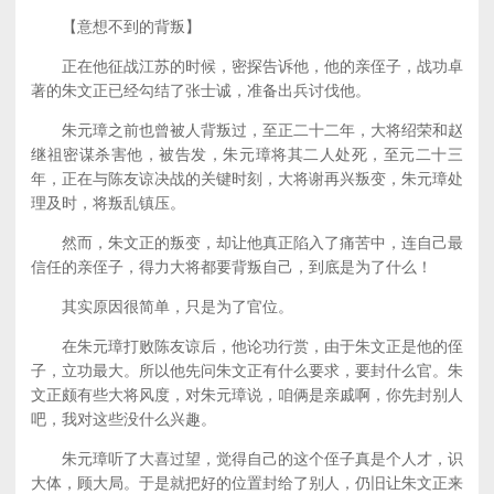
【意想不到的背叛】
正在他征战江苏的时候，密探告诉他，他的亲侄子，战功卓
著的朱文正已经勾结了张士诚，准备出兵讨伐他。
朱元璋之前也曾被人背叛过，至正二十二年，大将绍荣和赵
继祖密谋杀害他，被告发，朱元璋将其二人处死，至元二十三
年，正在与陈友谅决战的关键时刻，大将谢再兴叛变，朱元璋处
理及时，将叛乱镇压。
然而，朱文正的叛变，却让他真正陷入了痛苦中，连自己最
信任的亲侄子，得力大将都要背叛自己，到底是为了什么！
其实原因很简单，只是为了官位。
在朱元璋打败陈友谅后，他论功行赏，由于朱文正是他的侄
子，立功最大。所以他先问朱文正有什么要求，要封什么官。朱
文正颇有些大将风度，对朱元璋说，咱俩是亲戚啊，你先封别人
吧，我对这些没什么兴趣。
朱元璋听了大喜过望，觉得自己的这个侄子真是个人才，识
大体，顾大局。于是就把好的位置封给了别人，仍旧让朱文正来