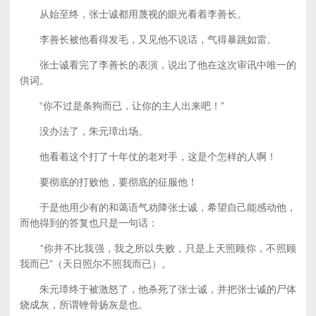
从始至终，张士诚都用蔑视的眼光看着李善长。
李善长被他看得发毛，又见他不说话，气得暴跳如雷。
张士诚看完了李善长的表演，说出了他在这次审讯中唯一的
供词。
“你不过是条狗而已，让你的主人出来吧！”
没办法了，朱元璋出场。
他看着这个打了十年仗的老对手，这是个怎样的人啊！
要彻底的打败他，要彻底的征服他！
于是他用少有的和蔼语气劝降张士诚，希望自己能感动他，
而他得到的答复也只是一句话：
“你并不比我强，我之所以失败，只是上天照顾你，不照顾
我而已”（天日照尔不照我而已）。
朱元璋终于被激怒了，他杀死了张士诚，并把张士诚的尸体
烧成灰，所谓锉骨扬灰是也。