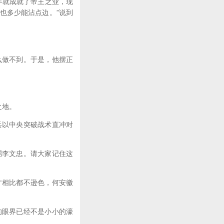
年就成就了帝王之业，现
也多少能沾点边。”说到
做不到。于是，他摆正
之地。
以中央突破战术直冲对
李文忠。请大家记住这
相比都不逊色，何安徽
眼界已经不是小小的濠