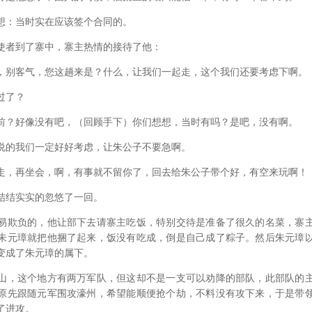
：当时实在应该签个合同的。
者到了寨中，寨主热情的接待了他：
别客气，您这趟来是？什么，让我们一起走，这个我们还要考虑下啊。
过了？
？好像没有吧，（回顾手下）你们想想，当时有吗？是吧，没有啊。
的我们一定好好考虑，让朱公子不要急啊。
，再坐会，啊，有事就不留你了，回去给朱公子带个好，有空来玩啊！
结实实的忽悠了一回。
欺负的，他让部下去请寨主吃饭，特别交待是准备了很久的名菜，寨主
朱元璋就把他捆了起来，饭没有吃成，倒是自己成了粽子。然后朱元璋
变成了朱元璋的属下。
，这个地方有两万军队，但这却不是一支可以劝降的部队，此部队的主
原先跟随元军围攻濠州，希望能顺便抢个劫，不料没有攻下来，于是带
了进攻。