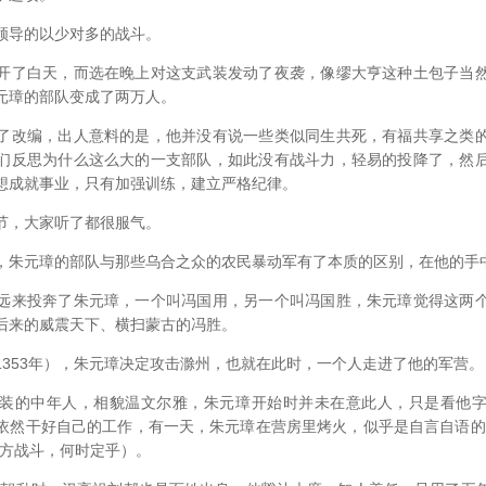
导的以少对多的战斗。
了白天，而选在晚上对这支武装发动了夜袭，像缪大亨这种土包子当然
元璋的部队变成了两万人。
改编，出人意料的是，他并没有说一些类似同生共死，有福共享之类的
们反思为什么这么大的一支部队，如此没有战斗力，轻易的投降了，然
想成就事业，只有加强训练，建立严格纪律。
，大家听了都很服气。
元璋的部队与那些乌合之众的农民暴动军有了本质的区别，在他的手
来投奔了朱元璋，一个叫冯国用，另一个叫冯国胜，朱元璋觉得这两个
后来的威震天下、横扫蒙古的冯胜。
53年），朱元璋决定攻击滁州，也就在此时，一个人走进了他的军营。
的中年人，相貌温文尔雅，朱元璋开始时并未在意此人，只是看他字
依然干好自己的工作，有一天，朱元璋在营房里烤火，似乎是自言自语的
四方战斗，何时定乎）。