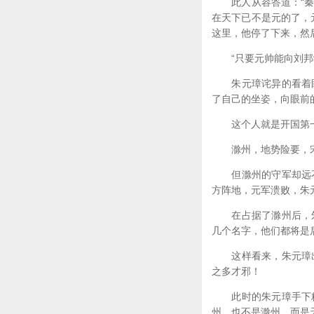
此人从容答道：“秦朝
在天下已不是元的了，
这里，他停了下来，然
“只要元帅能向刘邦学
朱元璋诧异的看着眼
了自己的坐姿，向眼前
这个人就是开国第一
滁州，地势险要，宋欧
但滁州的守军却远不
方阵地，元军溃败，朱
在占据了滁州后，朱
几个名字，他们都将是
这样看来，朱元璋出
之多才邪！
此时的朱元璋手下精
州，也不是滁州，而是