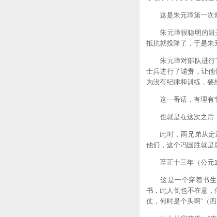
这是朱元璋第一次领
朱元璋很聪明的避开
抵抗就投降了，于是朱
朱元璋对部队进行了
士兵进行了谴责，让他
为没有纪律和训练，要
这一番话，有理有节
也就是在这次之后，朱
此时，两兄弟从定远
他们，这个冯国胜就是
至正十三年（公元13
这是一个穿着书生装
书，此人倒也不在意，
仗，何时是个头啊”（