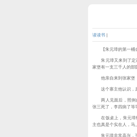
读读书
|
【朱元璋的第一桶
朱元璋又来到了定远
家堡有一支三千人的部
他亲自来到张家堡，一
这个寨主他认识，原来
两人见面后，照例自
张三死了，李四病了等
在饭桌上，朱元璋终
主也真是个实在人，马
朱元璋非常高兴，可