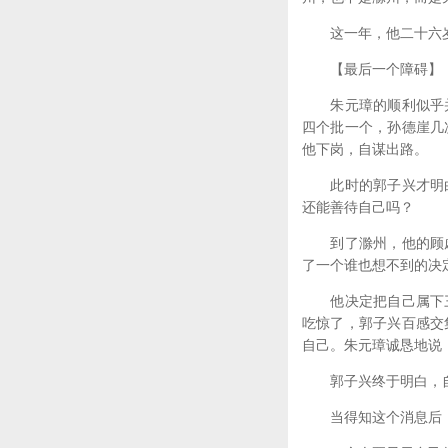
这一年，他二十六
【最后一个障碍】
朱元璋的顺利似乎并
四个批一个，孙德崖几
他下岗，自谋出路。
此时的郭子兴才明白
还能善待自己吗？
到了滁州，他的顾虑
了一个谁也想不到的决
他决定把自己属下三
吃惊了，郭子兴百感交
自己。朱元璋诚恳地说
郭子兴终于明白，自
当得知这个消息后，