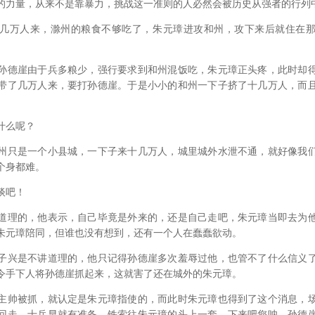
量，从来不是靠暴力，挑战这一准则的人必然会被历史从强者的行列
万人来，滁州的粮食不够吃了，朱元璋进攻和州，攻下来后就住在那
德崖由于兵多粮少，强行要求到和州混饭吃，朱元璋正头疼，此时却得
带了几万人来，要打孙德崖。于是小小的和州一下子挤了十几万人，而
什么呢？
只是一个小县城，一下子来十几万人，城里城外水泄不通，就好像我们
个身都难。
谈吧！
理的，他表示，自己毕竟是外来的，还是自己走吧，朱元璋当即去为他
朱元璋陪同，但谁也没有想到，还有一个人在蠢蠢欲动。
兴是不讲道理的，他只记得孙德崖多次羞辱过他，也管不了什么信义了
令手下人将孙德崖抓起来，这就害了还在城外的朱元璋。
帅被抓，就认定是朱元璋指使的，而此时朱元璋也得到了这个消息，场
回走，士兵早就有准备，铁索往朱元璋的头上一套，下来吧您呐。孙德