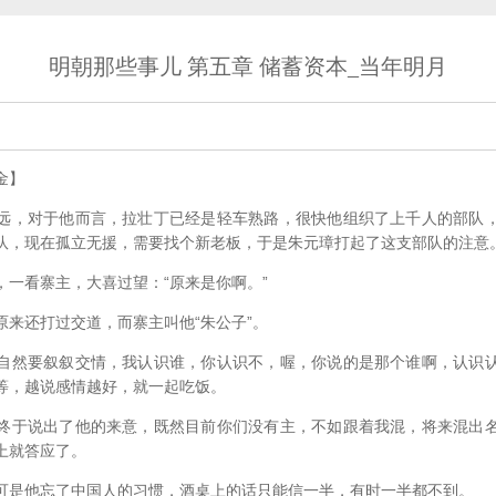
明朝那些事儿 第五章 储蓄资本_当年明月
金】
，对于他而言，拉壮丁已经是轻车熟路，很快他组织了上千人的部队，
队，现在孤立无援，需要找个新老板，于是朱元璋打起了这支部队的注意
看寨主，大喜过望：“原来是你啊。”
还打过交道，而寨主叫他“朱公子”。
然要叙叙交情，我认识谁，你认识不，喔，你说的是那个谁啊，认识认
等，越说感情越好，就一起吃饭。
于说出了他的来意，既然目前你们没有主，不如跟着我混，将来混出名
上就答应了。
是他忘了中国人的习惯，酒桌上的话只能信一半，有时一半都不到。