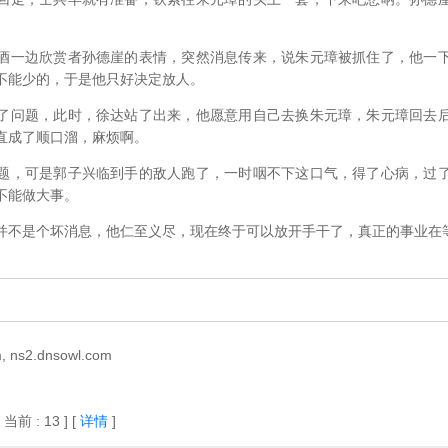
一边欣赏者孙德崖的表情，突然消息传来，说朱元璋被抓住了，他一下
不能少的，于是他只好决定放人。
问题，此时，徐达站了出来，他愿意用自己去换朱元璋，朱元璋回去后
直成了顺口溜，麻烦啊。
，可是郭子兴临到手的敌人跑了，一时咽不下这口气，得了心病，过了
不能做大事。
不是个坏消息，他仁至义尽，现在终于可以放开手干了，真正的事业在
 ns2.dnsowl.com
[ 当前 : 13 ]
[
详情
]