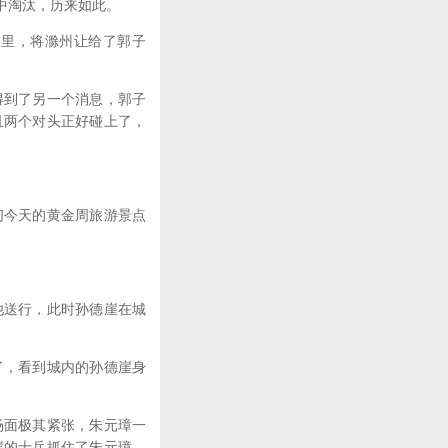
中淘汰，历来如此。
里，将滁州让给了郭子
到了另一个消息，郭子
且两个对头正好碰上了，
今天的黄金周旅游景点
送行，此时孙德崖在城
，看到城内的孙德崖身
面极其紧张，朱元璋一
崖的士兵抓住了朱元璋，