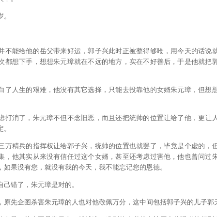
岁。
不能给他的岳父带来好运，郭子兴此时正被整得够呛，用今天的话说就
次都想下手，想想朱元璋就在不远的地方，实在不好善后，于是他就把
了人生的艰难，他没有其它选择，只能去投靠他的女婿朱元璋，但想想
打消了，朱元璋不但不念旧恶，而且还把统帅的位置让给了他，更让人
定。
万精兵的指挥权让给郭子兴，统帅的位置也就罢了，毕竟是个虚的，但
集，他其实从来没有信任过这个女婿，甚至还考虑过害他，他也曾问过
，如果没有您，就没有我的今天，我不能忘记您的恩德。
己错了，朱元璋是对的。
原先企图杀害朱元璋的人也对他敬佩万分，这中间包括郭子兴的儿子郭