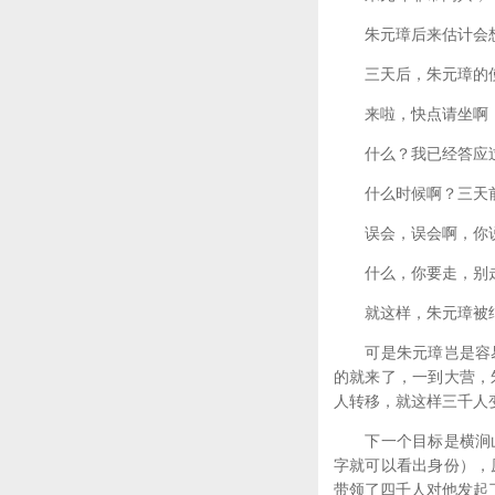
朱元璋后来估计会想
三天后，朱元璋的使
来啦，快点请坐啊，
什么？我已经答应
什么时候啊？三天前
误会，误会啊，你说
什么，你要走，别走
就这样，朱元璋被结
可是朱元璋岂是容易
的就来了，一到大营，
人转移，就这样三千人
下一个目标是横涧山
字就可以看出身份），
带领了四千人对他发起