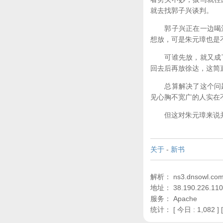
就去找郭子兴谈判。
郭子兴正在一边喝酒
想放，可是朱元璋也是
可谁先放，就又成了
回去后再放徐达，这简
总算解决了这个问题
见心胸不宽广的人实在
但这对朱元璋来说并
关于
-
新书
解析： ns3.dnsowl.com,
地址： 38.190.226.110
服务： Apache
统计：
[ 今日 : 1,082 ] 