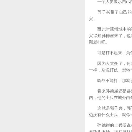
一个人要显示自己的力
郭子兴带了自己的几
兴。
而此时濠州城中的孙
兴得知孙德崖来了，也
那就打吧。
可是打不起来，为
因为人太多了，何州
一样，别说打仗，想转
既然不能打，那就
看来孙德崖还是讲道
内，他的士兵在城外由
这就是郭子兴，郭子
边没有什么士兵，就命
孙德崖的士兵听说主
看势头不妙，拔马就往