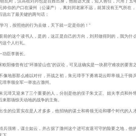
乱时，汉高祖刘邦也是百姓出身，他豁达大度，知人善任，只用了五
元帅你的户口在濠州（公濠产），离刘邦老家不远，就算没有王气所在，
后说出了最关键的两句话：
习，按照他的行为去做，天下就一定是你的！”
前的这个读书人，是的，这正是自己的方向，刘邦做得到的，我为什么
的这个人行礼。
功臣李善长。
阳修曾有过“环滁皆山也”的议论，可见这确实是一块易守难攻的要害
像地形那么难以对付，开战之初，朱元璋手下勇将花云即率领上千骑兵
元璋率领全军一举攻占滁州。
元璋又迎来了三个重要的人，分别是他的侄子朱文正、姐夫李贞和外甥
后来那场惊天动地的战争的主角。
生的位置实在是人才多多，他招纳的谋士和将领无论和哪个时代的人才
兵强将，谋士如云，并占据了滁州这个进可攻退可守的险要之地，他的
天下。