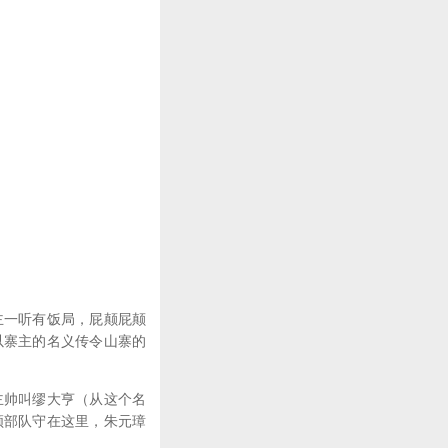
一听有饭局，屁颠屁颠
以寨主的名义传令山寨的
帅叫缪大亨（从这个名
领部队守在这里，朱元璋