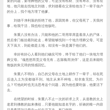
要的问题，要埋葬他的父母，可是没有棺材、没有寿衣、没有坟
地，他只能去找地主刘德，求刘德看在父亲给他当了一辈子佃户
的分上，找个地方埋了他爹。
刘德干净利落的拒绝了他，原因简单，你父母死了，关我何
事，给我干活，我也给过他饭吃。
朱重八没有办法，只能和他的二哥用草席盖着亲人的尸体，
然后拿门板抬着到处走，希望能够找到一个地方埋葬父母。可是
天下虽大，到处都是土地，却没有一块是属于他们的。
幸好有好心人看到他们确实可怜，终于给了他们一块地方埋
葬父母。“魂悠悠而觅父母无有，志落魄而泱佯”，这是后来能吃
饱饭的朱元璋的情感回忆。
朱重八不明白，自己的父母在土地上耕作了一辈子，却在死
后连入土为安都做不到。地主从来不种地，却衣食无忧。为什
么？可他此时也无法思考这个问题，因为他也要吃饭，他要活下
去。
在绝望的时候，朱重八不止一次的祈求上天，从道教的太上
老君到佛教的如来佛祖，只要他能知道名字的，祈祷的唯一内容
只是希望与父母在一起生活下去，有口饭吃。