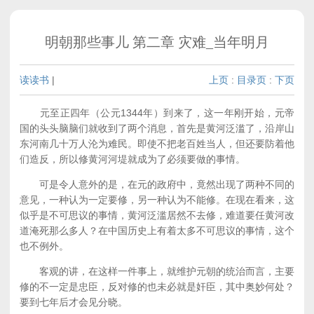
明朝那些事儿 第二章 灾难_当年明月
读读书
|
上页
:
目录页
:
下页
元至正四年（公元1344年）到来了，这一年刚开始，元帝
国的头头脑脑们就收到了两个消息，首先是黄河泛滥了，沿岸山
东河南几十万人沦为难民。即使不把老百姓当人，但还要防着他
们造反，所以修黄河河堤就成为了必须要做的事情。
可是令人意外的是，在元的政府中，竟然出现了两种不同的
意见，一种认为一定要修，另一种认为不能修。在现在看来，这
似乎是不可思议的事情，黄河泛滥居然不去修，难道要任黄河改
道淹死那么多人？在中国历史上有着太多不可思议的事情，这个
也不例外。
客观的讲，在这样一件事上，就维护元朝的统治而言，主要
修的不一定是忠臣，反对修的也未必就是奸臣，其中奥妙何处？
要到七年后才会见分晓。