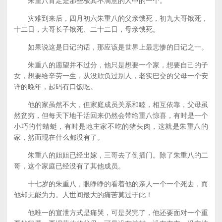
朱重八肯定是那些极其不满意的人中的一个。
灾难到来后，四月初六朱重八的父亲饿死，初九大哥饿死，
十二日，大哥长子饿死、二十二日，母亲饿死。
如果说这是日记的话，那应该是世界上最悲惨的日记之一。
朱重八的愿望并不过分，他只是想要一个家，想要自己的子
女，想要给辛劳一生，从没欺负过别人，老实巴交的父母一个安
详的晚年，起码有口饭吃。
他的家虽然不大，但家庭成员关系和睦，相互依靠，父母虽
然贫穷，但每天下地干活回来仍然会带给重八惊喜，有时是一个
小巧的竹蜻蜓，有时是地主家不吃的猪头肉，这就是朱重八的
家，然而现在什么都没有了。
朱重八的姐姐已经出嫁，三哥去了倒插门。除了朱重八的二
哥，这个家庭已经没有了其他成员。
十七岁的朱重八，眼睁睁的看着他的亲人一个一个死去，而
他却无能为力。人世间最大的痛苦莫过于此！
他唯一的宣泄方式是痛哭，可是哭完了，他还要面对一个重