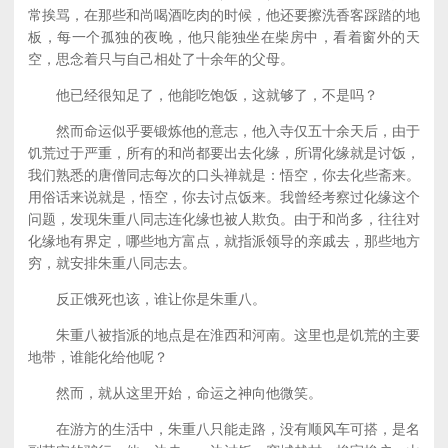
常挨骂，在那些和尚喝酒吃肉的时候，他还要擦洗香客踩踏的地
板，每一个孤独的夜晚，他只能独坐在柴房中，看着窗外的天
空，思念着只与自己相处了十余年的父母。
他已经很知足了，他能吃饱饭，这就够了，不是吗？
然而命运似乎要锻炼他的意志，他入寺仅五十余天后，由于
饥荒过于严重，所有的和尚都要出去化缘，所谓化缘就是讨饭，
我们熟悉的唐僧同志每次的口头禅就是：悟空，你去化些斋来。
用俗话来说就是，悟空，你去讨点饭来。我曾经考察过化缘这个
问题，发现朱重八同志连化缘也被人欺负。由于和尚多，往往对
化缘地有界定，哪些地方富点，就指派领导的亲戚去，那些地方
穷，就安排朱重八同志去。
反正饿死也该，谁让你是朱重八。
朱重八被指派的地点是在淮西和河南。这里也是饥荒的主要
地带，谁能化给他呢？
然而，就从这里开始，命运之神向他微笑。
在游方的生活中，朱重八只能走路，没有顺风车可搭，是名