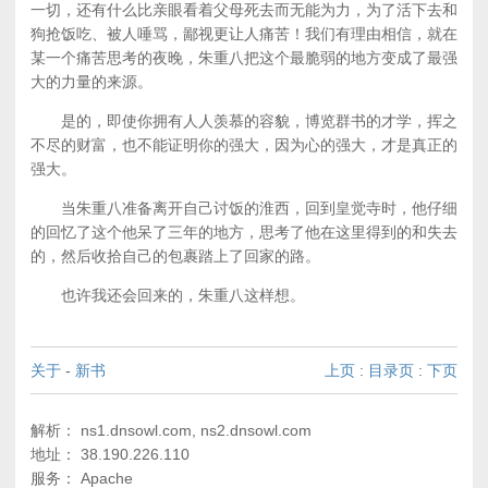
一切，还有什么比亲眼看着父母死去而无能为力，为了活下去和
狗抢饭吃、被人唾骂，鄙视更让人痛苦！我们有理由相信，就在
某一个痛苦思考的夜晚，朱重八把这个最脆弱的地方变成了最强
大的力量的来源。
是的，即使你拥有人人羡慕的容貌，博览群书的才学，挥之
不尽的财富，也不能证明你的强大，因为心的强大，才是真正的
强大。
当朱重八准备离开自己讨饭的淮西，回到皇觉寺时，他仔细
的回忆了这个他呆了三年的地方，思考了他在这里得到的和失去
的，然后收拾自己的包裹踏上了回家的路。
也许我还会回来的，朱重八这样想。
关于
-
新书
上页
:
目录页
:
下页
解析： ns1.dnsowl.com, ns2.dnsowl.com
地址： 38.190.226.110
服务： Apache