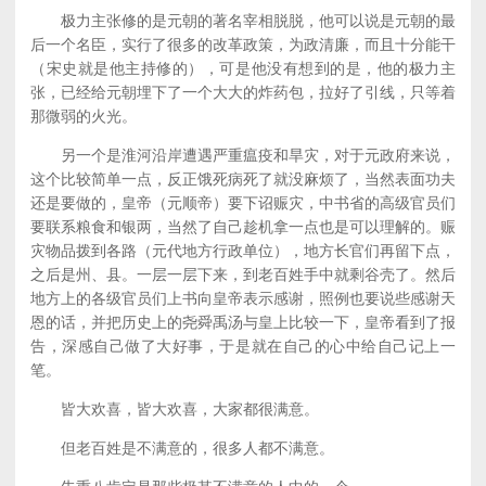
极力主张修的是元朝的著名宰相脱脱，他可以说是元朝的最
后一个名臣，实行了很多的改革政策，为政清廉，而且十分能干
（宋史就是他主持修的），可是他没有想到的是，他的极力主
张，已经给元朝埋下了一个大大的炸药包，拉好了引线，只等着
那微弱的火光。
另一个是淮河沿岸遭遇严重瘟疫和旱灾，对于元政府来说，
这个比较简单一点，反正饿死病死了就没麻烦了，当然表面功夫
还是要做的，皇帝（元顺帝）要下诏赈灾，中书省的高级官员们
要联系粮食和银两，当然了自己趁机拿一点也是可以理解的。赈
灾物品拨到各路（元代地方行政单位），地方长官们再留下点，
之后是州、县。一层一层下来，到老百姓手中就剩谷壳了。然后
地方上的各级官员们上书向皇帝表示感谢，照例也要说些感谢天
恩的话，并把历史上的尧舜禹汤与皇上比较一下，皇帝看到了报
告，深感自己做了大好事，于是就在自己的心中给自己记上一
笔。
皆大欢喜，皆大欢喜，大家都很满意。
但老百姓是不满意的，很多人都不满意。