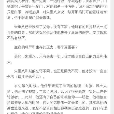
副其实的驴行。他一边走，一边讨饭，穿城越村，挨家挨户，山
栖露宿，每敲开一扇门，对他都是一种考验，因为面对他的往往
只是白眼、冷嘲热讽，对朱重八来说，敲开那扇门可能意味着侮
辱，但不敲那扇门就会饿死。
朱重八已经没有了父母，没有了家，他所有的只是那么一点
可怜的自尊，然而讨饭的生活使他失去了最后的保护。要讨饭就
不能有尊严。
生命的尊严和生存的压力，哪个更重要？
是的，朱重八，只有失去一切，你才能明白自己的力量和伟
大。
朱重八和别的乞丐不同，也正是因为不同，他才没有一直当
乞丐（请注意这句话）。
在讨饭的时候，他仔细研究了淮西的地理、山脉、风土人
情，他开阔了视野，丰富了见识，认识了很多豪杰（实际上也是
讨饭者）。此时，他还有了自己的宗教信仰——明教，他相信当
黑暗笼罩大地的时候，伟大的弥勒佛一定会降世的。其实就他的
身世遭遇来说，他是不是真的相信弥勒倒是很难说的，我们有理
由相信，他心中真正的弥勒是他自己。