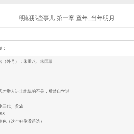
明朝那些事儿 第一章 童年_当年明月
始：
（外号）：朱重八、朱国瑞
才举人进士统统的不是，后曾自学过
三代）贫农
98
色（这个好像没得选）