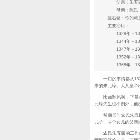
父亲：朱五四
母亲：陈氏，农民
座右铭：你的就是
主要经历：
1328年－134
1344年－134
1347年－135
1352年－136
1368年－139
一切的事情都从132
来的朱元璋。大凡皇帝
比如刮风啊，下暴雨
元璋先生也不例外，他
然而当时农民朱五四
儿子、两个女儿的父亲
农民朱五四的工作由