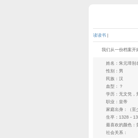
读读书
|
我们从一份档案开
姓名：朱元璋别名
性别：男
民族：汉
血型：？
学历：无文凭，秀
职业：皇帝
家庭出身：（至少
生卒：1328－13
最喜欢的颜色：黄
社会关系：