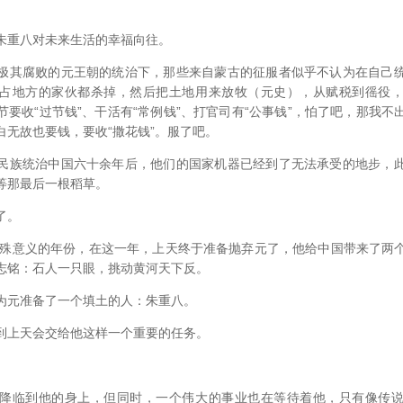
重八对未来生活的幸福向往。
其腐败的元王朝的统治下，那些来自蒙古的征服者似乎不认为在自己统
占地方的家伙都杀掉，然后把土地用来放牧（元史），从赋税到徭役
要收“过节钱”、干活有“常例钱”、打官司有“公事钱”，怕了吧，那我
白无故也要钱，要收“撒花钱”。服了吧。
族统治中国六十余年后，他们的国家机器已经到了无法承受的地步，此
等那最后一根稻草。
了。
殊意义的年份，在这一年，上天终于准备抛弃元了，他给中国带来了两
志铭：石人一只眼，挑动黄河天下反。
元准备了一个填土的人：朱重八。
上天会交给他这样一个重要的任务。
。
临到他的身上，但同时，一个伟大的事业也在等待着他，只有像传说