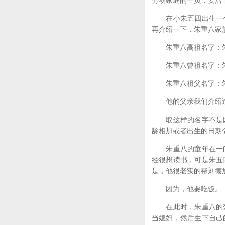
劳动家庭的一员，要活
在小朱五四出生一个
再介绍一下，朱重八家
朱重八高祖名字：
朱重八曾祖名字：
朱重八祖父名字：
他的父亲我们介绍过
取这样的名字不是因
龄相加或者出生的日期
朱重八的童年在一间
经很想读书，可是朱五
是，他很老实的帮刘德
因为，他要吃饭。
在此时，朱重八的梦
当媳妇，然后生下自己