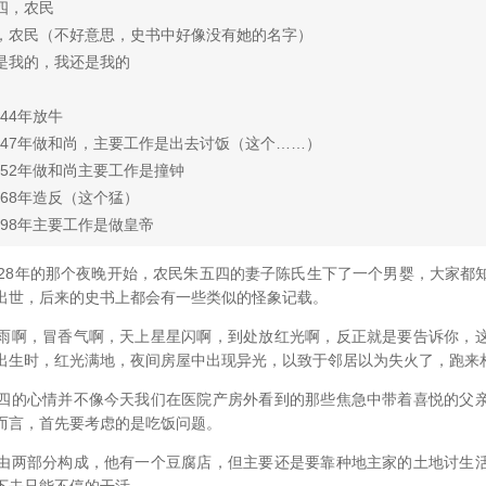
，农民
（不好意思，史书中好像没有她的名字）
我的，我还是我的
4年放牛
7年做和尚，主要工作是出去讨饭（这个……）
2年做和尚主要工作是撞钟
8年造反（这个猛）
8年主要工作是做皇帝
8年的那个夜晚开始，农民朱五四的妻子陈氏生下了一个男婴，大家都
出世，后来的史书上都会有一些类似的怪象记载。
啊，冒香气啊，天上星星闪啊，到处放红光啊，反正就是要告诉你，这
出生时，红光满地，夜间房屋中出现异光，以致于邻居以为失火了，跑来
的心情并不像今天我们在医院产房外看到的那些焦急中带着喜悦的父亲
而言，首先要考虑的是吃饭问题。
两部分构成，他有一个豆腐店，但主要还是要靠种地主家的土地讨生活