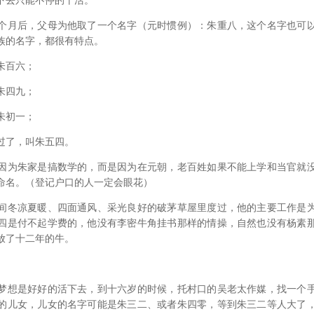
下去只能不停的干活。
月后，父母为他取了一个名字（元时惯例）：朱重八，这个名字也可以
族的名字，都很有特点。
朱百六；
朱四九；
朱初一；
了，叫朱五四。
为朱家是搞数学的，而是因为在元朝，老百姓如果不能上学和当官就没
命名。（登记户口的人一定会眼花）
冬凉夏暖、四面通风、采光良好的破茅草屋里度过，他的主要工作是为
四是付不起学费的，他没有李密牛角挂书那样的情操，自然也没有杨素
放了十二年的牛。
想是好好的活下去，到十六岁的时候，托村口的吴老太作媒，找一个手
的儿女，儿女的名字可能是朱三二、或者朱四零，等到朱三二等人大了