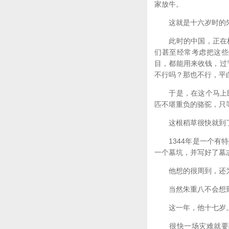
家放牛。
这就是十六岁时的朱
此时的中国，正在极
们甚至经常考虑把这些
目，都能用来收钱，过节
不行吗？那也不行，平
于是，在这个马上民
匹不堪重负的骆驼，只
这根稻草很快就到
1344年是一个有特
一个墓坑，并写好了墓
他想的很周到，还为
当然朱重八不会想到
这一年，他十七岁
很快一场灾难就要降