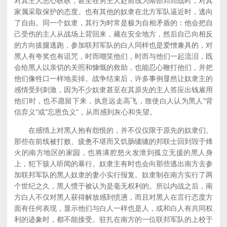
对其主人忠心耿耿，甚至在男主人赴前线为南部邦而战时，对其
家属采取保护的态度。也有其他的奴隶在北方军队逼近时，逃向
了自由。同一个奴隶，其行为时常是极为自相矛盾的：他会把自
己受伤的主人从战场上背回来，藏在安全地方，然后自己向相反
的方向拔腿逃跑，参加联邦军队的白人同样也是爱憎兼具的，对
黑人有夸奖也有诅咒，时而嘲笑他们，时而与他们一起流泪，既
会给黑人以亲切的关照和慷慨的救助，也能忍心鞭打他们，并把
他们像牲口一样地卖掉。战争结束后，许多事例显然让奴隶主的
感情受到刺激，因为不少奴隶甚至在其原先的主人答应出钱雇用
他们时，也不愿留下来，执意远走高飞，致使白人认为黑人"背
信弃义"或"忘恩负义"，从而感到灰心和失望。
在感情上对黑人抱有怨恨的，并不仅仅限于原先的奴隶们。
那些在前线被打败、疲惫不堪而又饥肠辘辘的邦联士回到毁于烽
火的南方地区的家园，也将满腔怒火发泄到孤立无援的黑人身
上，犯下骇人听闻的暴行。奴隶主有时也会向那些逃出南方去参
加联邦军队的黑人奴隶的妻小实行报复。奴隶制在南方实行了两
个世纪之久，黑人惯于被认为是毫无权利的。所以内战之后，南
方白人不仅对黑人获得解放感到愤懑，而且对黑人在言行态度方
面有任何表现，显示他们与白人一样也是人，或和白人有共同权
利的迹象时，都不能接受。驻扎在南方的一位联邦军队的上校于