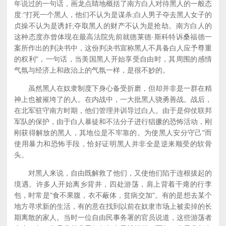
年说过的一句话，画龙点睛地概括了南方白人对待黑人的一般态
度:"打死一个黑人，他们不认为是谋杀;白人男子夺去黑人女子的
贞操不认为是诱奸;夺取黑人的财产不认为是抢劫。南方白人的
这种态度亦曾体现在最高法院先前就德莱德·斯科特诉桑福德一
案所作出的判决书中，这份判决书宣称黑人不具备白人应予尊重
的权利"，一句话，当美国黑人开始享受自由时，其周围的感情
气氛与经济上和政治上的气氛一样，是很不妙的。
虽然黑人在奴隶制度下身心备受折磨，但却并非是一群在精
神上也被摧垮了的人。在内战中，一大批黑人骁勇善战。战后，
在北军驻守南方时期，他们管理并训导过白人。由于是仰仗联邦
军队的保护，由于白人暴徒和不法分子进行猖撅的恐怖活动，刚
刚获得解放的黑人，其地位是不牢靠的。为使黑人安分守己"而
使用暴力和恐怖手段，恰好证明黑人并非全是逆来顺受的软骨
头。
对黑人来说，自由既解救了他们，又使他们陷于连根拔起的
境遇。许多人开始离乡背井，四处游荡，肩上背着干瘪的行李
包，时常是"食不果腹，衣不蔽体，贫病交加"。有的是想去某个
地方寻求新的生活，有的意在找到以前在奴隶市场上被卖掉的长
期离散的家人。当时一位自由民事务署的官员说道，这些游荡者