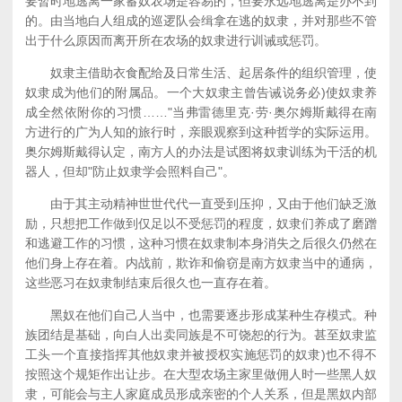
要暂时地逃离一家蓄奴农场是容易的，但要永远地逃离是办不到
的。由当地白人组成的巡逻队会缉拿在逃的奴隶，并对那些不管
出于什么原因而离开所在农场的奴隶进行训诫或惩罚。
奴隶主借助衣食配给及日常生活、起居条件的组织管理，使
奴隶成为他们的附属品。一个大奴隶主曾告诫说务必)使奴隶养
成全然依附你的习惯……"当弗雷德里克·劳·奥尔姆斯戴得在南
方进行的广为人知的旅行时，亲眼观察到这种哲学的实际运用。
奥尔姆斯戴得认定，南方人的办法是试图将奴隶训练为干活的机
器人，但却"防止奴隶学会照料自己"。
由于其主动精神世世代代一直受到压抑，又由于他们缺乏激
励，只想把工作做到仅足以不受惩罚的程度，奴隶们养成了磨蹭
和逃避工作的习惯，这种习惯在奴隶制本身消失之后很久仍然在
他们身上存在着。内战前，欺诈和偷窃是南方奴隶当中的通病，
这些恶习在奴隶制结束后很久也一直存在着。
黑奴在他们自己人当中，也需要逐步形成某种生存模式。种
族团结是基础，向白人出卖同族是不可饶恕的行为。甚至奴隶监
工头一个直接指挥其他奴隶并被授权实施惩罚的奴隶)也不得不
按照这个规矩作出让步。在大型农场主家里做佣人时一些黑人奴
隶，可能会与主人家庭成员形成亲密的个人关系，但是黑奴内部