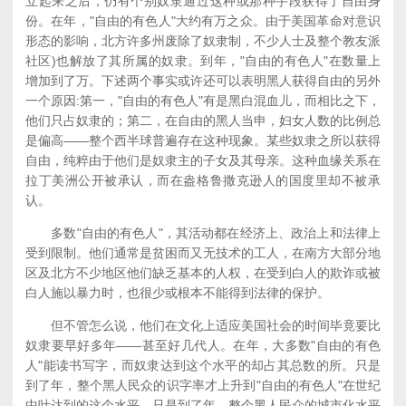
立起来之后，仍有个别奴隶通过这种或那种手段获得了自由身
份。在年，"自由的有色人"大约有万之众。由于美国革命对意识
形态的影响，北方许多州废除了奴隶制，不少人士及整个教友派
社区)也解放了其所属的奴隶。到年，"自由的有色人"在数量上
增加到了万。下述两个事实或许还可以表明黑人获得自由的另外
一个原因:第一，"自由的有色人"有是黑白混血儿，而相比之下，
他们只占奴隶的；第二，在自由的黑人当申，妇女人数的比例总
是偏高——整个西半球普遍存在这种现象。某些奴隶之所以获得
自由，纯粹由于他们是奴隶主的子女及其母亲。这种血缘关系在
拉丁美洲公开被承认，而在盎格鲁撒克逊人的国度里却不被承
认。
多数"自由的有色人"，其活动都在经济上、政治上和法律上
受到限制。他们通常是贫困而又无技术的工人，在南方大部分地
区及北方不少地区他们缺乏基本的人权，在受到白人的欺诈或被
白人施以暴力时，也很少或根本不能得到法律的保护。
但不管怎么说，他们在文化上适应美国社会的时间毕竟要比
奴隶要早好多年——甚至好几代人。在年，大多数"自由的有色
人"能读书写字，而奴隶达到这个水平的却占其总数的所。只是
到了年，整个黑人民众的识字率才上升到"自由的有色人"在世纪
中叶达到的这个水平。只是到了年，整个黑人民众的城市化水平