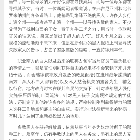
当中，每一位母亲的儿子好似都在寻找妈妈，而每一位母亲都在
寻找其子女。当时，一位新闻记者报道说，在弗吉尼亚州和北卡
罗来纳州的各条道路上，他都遇到络绎不绝的黑人，许多人步行
走遍全州——或者甚至走遍一个州——以寻找失散的家人。不少
父母为了找到自己的子女，费了九牛二虎之力，用当时一位联邦
官员的话来说，简直是使出了超人的力气"。好几个月之后，大
规模的流动渐渐平息下来，但是在新创办的黑人报纸上刊登寻找
失散家人的告示，占去了整版整版的篇幅，一直持续到年代。
职业南方的白人以及后来的联邦占领军当局官员们最为担心
的事情之一，就是害怕刚刚获得自由的奴隶将不会安顿下来并开
始干活，而会继续依靠政府发放的救急配给(在遭到战争蹂躏的
南方，黑人和白人都有份)以及私人慈善机关的施舍为生，辅之
以行窃。地方政府时常在联邦当局的支持下，针对成年黑人强行
实施极严厉的制止盲流法，针对黑人孩子实施硬性规定的学徒
法，还制定了其他许许多多的法规，严格控制刚刚获得解放的黑
人选择工作地点和雇主的自由权。实行这些法律所带来的弊病，
有时几乎达到了重新奴役黑人的地步。
多数黑人在获得解放后，依然从事当年身为奴隶时所干的那
种工作。及至年，仍有半数以上的黑人在务农，另有上的黑人充