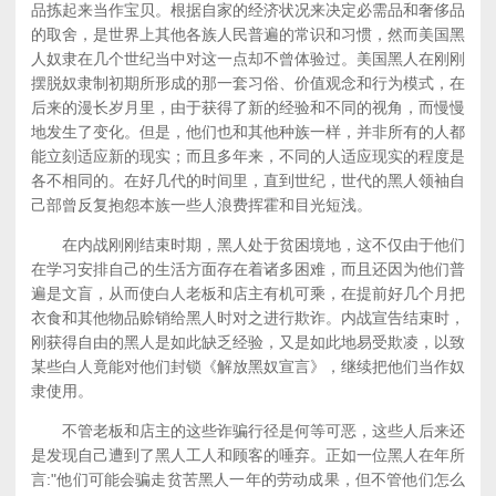
品拣起来当作宝贝。根据自家的经济状况来决定必需品和奢侈品
的取舍，是世界上其他各族人民普遍的常识和习惯，然而美国黑
人奴隶在几个世纪当中对这一点却不曾体验过。美国黑人在刚刚
摆脱奴隶制初期所形成的那一套习俗、价值观念和行为模式，在
后来的漫长岁月里，由于获得了新的经验和不同的视角，而慢慢
地发生了变化。但是，他们也和其他种族一样，并非所有的人都
能立刻适应新的现实；而且多年来，不同的人适应现实的程度是
各不相同的。在好几代的时间里，直到世纪，世代的黑人领袖自
己部曾反复抱怨本族一些人浪费挥霍和目光短浅。
在内战刚刚结束时期，黑人处于贫困境地，这不仅由于他们
在学习安排自己的生活方面存在着诸多困难，而且还因为他们普
遍是文盲，从而使白人老板和店主有机可乘，在提前好几个月把
衣食和其他物品赊销给黑人时对之进行欺诈。内战宣告结束时，
刚获得自由的黑人是如此缺乏经验，又是如此地易受欺凌，以致
某些白人竟能对他们封锁《解放黑奴宣言》，继续把他们当作奴
隶使用。
不管老板和店主的这些诈骗行径是何等可恶，这些人后来还
是发现自己遭到了黑人工人和顾客的唾弃。正如一位黑人在年所
言:"他们可能会骗走贫苦黑人一年的劳动成果，但不管他们怎么