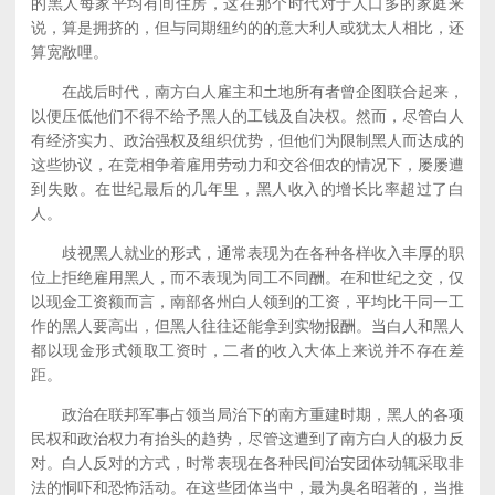
的黑人每家平均有间住房，这在那个时代对于人口多的家庭来
说，算是拥挤的，但与同期纽约的的意大利人或犹太人相比，还
算宽敞哩。
在战后时代，南方白人雇主和土地所有者曾企图联合起来，
以便压低他们不得不给予黑人的工钱及自决权。然而，尽管白人
有经济实力、政治强权及组织优势，但他们为限制黑人而达成的
这些协议，在竞相争着雇用劳动力和交谷佃农的情况下，屡屡遭
到失败。在世纪最后的几年里，黑人收入的增长比率超过了白
人。
歧视黑人就业的形式，通常表现为在各种各样收入丰厚的职
位上拒绝雇用黑人，而不表现为同工不同酬。在和世纪之交，仅
以现金工资额而言，南部各州白人领到的工资，平均比干同一工
作的黑人要高出，但黑人往往还能拿到实物报酬。当白人和黑人
都以现金形式领取工资时，二者的收入大体上来说并不存在差
距。
政治在联邦军事占领当局治下的南方重建时期，黑人的各项
民权和政治权力有抬头的趋势，尽管这遭到了南方白人的极力反
对。白人反对的方式，时常表现在各种民间治安团体动辄采取非
法的恫吓和恐怖活动。在这些团体当中，最为臭名昭著的，当推