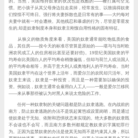
的。当然，美国维持奴隶的状况也是残酷的——鞭打属司空见
惯。把小孩子从其父母身边拉走卖掉，经常发生、以致搞得奴隶
们惶惶不可终日。强行将夫妻拆散也是日常有的事——大约每对
夫妻中就有一对会遭殃。其他残忍和暴虐的行为，尽管是零星发
生的,却是奴隶制度本身和奴隶主刚愎自用性格的固有特征。
从狭义的物质角度来看，美国的奴隶通常能吃饱低质的食
品，其住房——按今天的标准尽管算是原始的——堪与与当时欧
洲农民或工人的住房相比甚至还要好些)。19世纪美国奴隶的平
均寿命比美国白人的平均寿命稍微偏低，但却与荷兰人或法国人
的平均寿命相等，并高于意大利人或奥地利人的平均寿命。当时
美国奴隶平均在这个世界上活年，而爱尔兰的农民却只活年。对
奴隶主来说，奴隶是一种投资，而且是一种需要加以确保的投
资。例如说，奴隶主通常会雇用白人工人——一般是爱尔兰移民
——来从事那些被认为对黑人来说太危险的工作。
任何一种奴隶制的关键问题都是防止奴隶逃跑。在内战前的
南方，防止奴隶逃跑的办法不是筑起篱笆或设置岗哨，而是通过
使奴隶处于无知、依附和恐惧状态来实现的。绝大多数的奴隶既
不会读也不会写，而且南方多数州都规定教奴隶识字属犯罪行
为。正因为监禁奴隶的办法是使其无知而不是约束其人身，所以