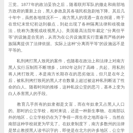
三党。1877年的政治妥协之后，随着联邦军队的撤走和南部地
方政府的重新上台，黑人参政及其各项民权急剧地下降。其后几
十年中，虽然各地情况不一，南方黑人的境遇一直在倒退，终于
在世纪末世纪初达到极点，到处出现了各种隔离法律和歧视做
法，统称为蔑视或歧视黑人)。美国最高法院年裁定:"分离但平
等"的设施是合宪的，从而为在公共设施里实行普遍而严格的种
族隔离提供了法律依据。实际上这种"分离而平等"的设施远不是
平等的。
私刑拷打黑人致死的案件，也随着在政治上和法律上对南方
黑人实行压制而不断增多，1892年达到了高峰，共起。用私刑
将人拷打致死，本是南方长期存在的恶劣做法，但只是在年之
后，被私刑拷打致死的黑人才在数量上超过被这种私刑断送了性
命的白人。随着时间的推移，这种私设公堂的恶习，基本上变为
白人杀害黑人的手段。
教育几乎所有的奴隶都是文盲，而在年奴隶又占黑人人口
的。那时的公立学校，相对来说，还是一种新生事物。在南部以
外的地区，公立学校仍在为了争得一席生存之地而奋斗，当然在
南部这种学校就更为罕见了。在奴隶制度下，南方多数州的法律
是禁止教授黑人读书识字的，即使是在北方的许多地区，公立学