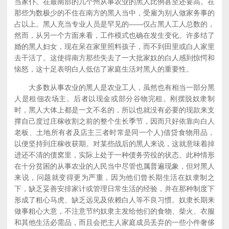
当家仆。在最南部的几个州从事农业的黑人比例甚至还要高。在
那些为数极少的不住在南方的黑人当中，受雇为别人做家务事的
占以上。黑人充当专业人员是罕见的——仅占黑人工人总数的，
然而，从另一个方面来看，工作模式也确在发生变化。许多结了
婚的黑人妇女，现在呆在家里照料孩子，而不到田里或白人家里
去干活了。这使得南方那些失去了一大批家奴的白人感到惊愕和
恼怒，这十足表明白人低估了家庭生活对黑人的重要性。
大多数从事农业的黑人是农业工人，虽然也有相当一部分黑
人是租佃农场主。后者以现金或部分谷物完租。刚摆脱奴隶制
时，黑人大体上都是一文不名的，所以也就没有必要的现款来支
撑自己度过庄稼收割之前的整个生长季节，因而只好依靠向白人
老板、土地所有者及店主三者时常是同一个人)借贷食物用品，
以便坚持到庄稼收获期。对某些战后的黑人来说，这就意味着掉
进还不清的债窝里，实际上处于一种债务劳役的状态。此种情形
在十分贫困的从事农业的人民当中尽管也属普遍现象，但对黑人
来说，问题就变得更为严重，因为他们曾长期生活在奴隶制之
下，缺乏妥善安排家计或管理日常生活的经验，并在那种制度下
形成了粗心马虎、缺乏远见及依赖白人等不良习惯。奴隶长期来
做事粗心大意，不注意节约奴隶主发给他们的食物、柴火、衣服
和其他生活必需品，而且会把主人家庭成员丢弃的一些小件奢侈