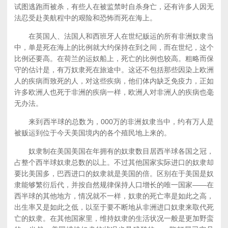
试图逃跑而被杀，有些人在被监禁时自杀身亡，还有许多人因无
法忍受赴美航程中的艰险和恐怖而死在海上。
在英国人、法国人和西班牙人在世纪贩运的所有非洲奴隶当
中，单是死在海上的比例就大约保持在到之间，而在世纪，这个
比例还要高。在荷兰的运奴船上，死亡的比例也较高。粗略而保
守的估计是，有万奴隶死在旅途中。这还不包括那些因染上欧洲
人的疾病而致死的人，对这些疾病，他们体内缺乏免疫力，正如
许多欧洲人也死于非洲的疾病一样，欧洲人对非洲人的疾病也毫
无办法。
来到西半球的总数为，000万的非洲奴隶当中，约有万人是
被贩运到位于今天美国境内的各个殖民地上来的。
奴隶制在美国美国在年拥有的奴隶数目居西半球各国之冠，
占整个西半球奴隶总数的以上。不过其他国家实际进口的奴隶却
要比美国多，巴西进口的奴隶就是美国的倍。区别在于美国是奴
隶能够繁衍后代，并按自然规律保持人口增长的唯一国家——在
西半球的其他地方，情况就不一样，奴隶的死亡率是如此之高，
出生率又是如此之低，以至于要不断地从非洲进口奴隶来取代死
亡的奴隶。在其他国家里，维持奴隶的生活状况一般是更加野蛮