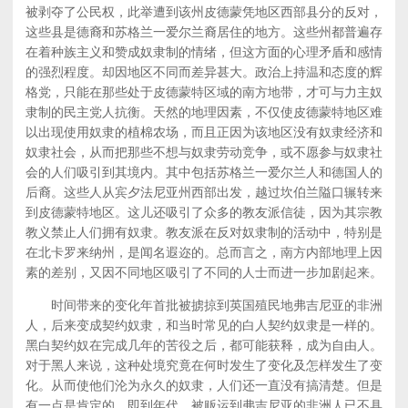
被剥夺了公民权，此举遭到该州皮德蒙凭地区西部县分的反对，
这些县是德裔和苏格兰一爱尔兰裔居住的地方。这些州都普遍存
在着种族主义和赞成奴隶制的情绪，但这方面的心理矛盾和感情
的强烈程度。却因地区不同而差异甚大。政治上持温和态度的辉
格党，只能在那些处于皮德蒙特区域的南方地带，才可与力主奴
隶制的民主党人抗衡。天然的地理因素，不仅使皮德蒙特地区难
以出现使用奴隶的植棉农场，而且正因为该地区没有奴隶经济和
奴隶社会，从而把那些不想与奴隶劳动竞争，或不愿参与奴隶社
会的人们吸引到其境内。其中包括苏格兰一爱尔兰人和德国人的
后裔。这些人从宾夕法尼亚州西部出发，越过坎伯兰隘口辗转来
到皮德蒙特地区。这儿还吸引了众多的教友派信徒，因为其宗教
教义禁止人们拥有奴隶。教友派在反对奴隶制的活动中，特别是
在北卡罗来纳州，是闻名遐迩的。总而言之，南方内部地理上因
素的差别，又因不同地区吸引了不同的人士而进一步加剧起来。
时间带来的变化年首批被掳掠到英国殖民地弗吉尼亚的非洲
人，后来变成契约奴隶，和当时常见的白人契约奴隶是一样的。
黑白契约奴在完成几年的苦役之后，都可能获释，成为自由人。
对于黑人来说，这种处境究竟在何时发生了变化及怎样发生了变
化。从而使他们沦为永久的奴隶，人们还一直没有搞清楚。但是
有一点是肯定的，即到年代，被贩运到弗吉尼亚的非洲人已不具