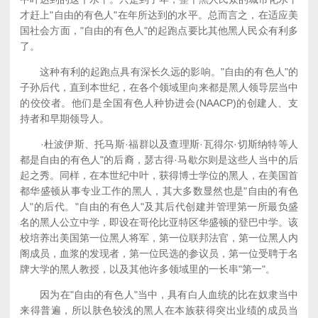
才赶上"自由的有色人"在年所达到的水平。总而言之，在适应美
国社会方面，"自由的有色人"的起跑点要比其他黑人民众有利多
了。
这种有利的起跑点具有深长久远的影响。"自由的有色人"的
子孙后代，直到本世纪，在各个领域里向来都是黑人领导层当中
的佼佼者。他们是全国有色人种协进会(NAACP)的创建人、支
持者和早期领导人。
·杜波伊斯、托马斯·福群以及查理斯·瓦得尔·切斯纳特等人
都是自由的有色人"的后裔，瑟古得·马歇尔则是这些人当中的后
起之秀。同样，在本世纪中叶，获得博士学位的黑人，在美国首
都华盛顿从事专业工作的黑人，其大多数显然也是"自由的有色
人"的后代。"自由的有色人"及其后代创建并管理第一所最负盛
名的黑人公立中学，即设在哥伦比亚特区华盛顿的登巴中学。该
校培养出美国第一位黑人将军，第一位联邦法官，第一位黑人内
阁成员，血浆的发现者，第一位民选的参议员，第一位受聘于名
牌大学的黑人教授，以及其他许多领域里的一长串"第一"。
因为在"自由的有色人"当中，具有白人血统的比在奴隶当中
来得普遍，所以肤色较浅的黑人在本族获得突出业绩的成员当