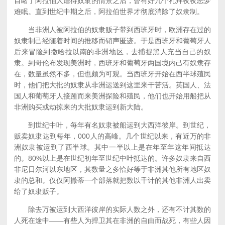
目睹了阿拉伯人虐待奴隶的情景之后，曾有好几个礼拜夜夜恶梦
难眠。直到世纪中期之后，阿拉伯世界才彻底消除了奴隶制。
当非洲人被阿拉伯的奴隶贩子带到西班牙时，欧洲存在过的
奴隶制己经随着时间的推移而销声匿迹。于是西班牙和葡萄牙人
后来冒险到撒哈拉以南的非洲地区，去捕捉黑人充当自己的奴
隶。到哥伦布发现美洲时，西班牙和葡萄牙两国境内己有奴隶存
在，数量虽然不多，但也颇为可观。当西班牙开始在西半球殖民
时，他们把大批的奴隶从非洲运送到这里来干苦活。英国人、法
国人和葡萄牙人接踵而来美洲探险和殖民，他们也开始用船把从
非洲购买或劫掠来的大批奴隶运到新大陆。
到世纪中叶，每年有名奴隶被船运到大西洋彼岸。到世纪，
贩卖奴隶达到每年，000人的高峰。几个世纪以来，有近万的非
洲奴隶被运到了西半球。其中一半以上是在年至年这年间抵达
的。80%以上是在世纪初年至世纪中叶抵达的。许多奴隶来自西
非尼日尔河以东地区，其数量之多恰好等于非洲其他所有地区奴
隶的总和。仅仅阿撒蒂一个部落就把数以千计的其他非洲人出卖
给了奴隶贩子。
除去万被运到大西洋彼岸的实际人数之外，还有不计其数的
人死在途中——有些人为捍卫其在非洲的自由而战死，有些人因