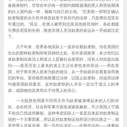
备赎身契约，尽管在年仍有一些契约期限届满的黑人和劳役期满
的白人契约奴一样，被赋与自己的土地。"北美第一部明文确认
奴隶制度的永久性并殃及奴隶子孙后代的法律，乃是弗吉尼亚在
年通过的。"其后，非洲人被带到北美其他殖民地时，各处都援
引弗吉尼亚的先例，致使非洲人充当奴隶的命运从一开始就注定
了。
几千年来，世界各地实际上一直存在着奴隶制。但在美国衍
生出的那种奴隶制却有其独特之处。在许多国家里，多少世纪以
来奴隶制在政治上和道义上是被社会接受的，没有人对此提出疑
问——甚至历史上著名的道义主义论者也未持异议——而在美
国，对于将非洲人抓来为奴的做法，从一开始就存在着复杂而激
烈的争论。某些殖民地曾通过法律，以阻止奴隶制，但这些法律
均被英国政府废弃。反对奴隶制的人并非一定出于道义上的考
虑，或因物伤其类而出于对黑人的关心。
一大批肤色明显不同而又作为奴隶被束缚起来的人们的存
在，会在经济、社会和军事方面造成诸多麻烦，不少美国人宁愿
不给自己找这些麻烦。这种考虑实际上一直是后来反对奴隶制运
动的一个主要因素，所以反对奴隶制运动所设计的出路之一，就
是把黑人送返非洲。而一旦作出决定——伦敦作出的——使蓄奴