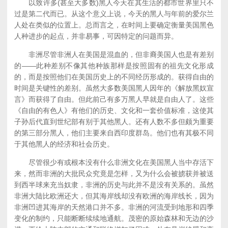
以致许多(甚至大多数)黑人今天在其生活的都市世界里只不
过是第二代而已。从这个意义上说，今天的黑人与年前的爱尔兰
人处在类似的位置上。总而言之，在时间上要确定衡量美国黑色
人种进步的起点，并非易事，可因特定的问题而异。
非洲尽管非洲人在美国是混血的，但非裔美国人也是有差别
的——此种差别不像其他种族那样是按照固有的祖先文化形成
的，而是按照他们在美国历史上的不同经历形成的。获得自由的
时间是关键性的差别。虽然大多数美国黑人因年的《解放黑奴宣
言》而获得了自由。但此前己有多万黑人早就是自由人了。这些
《自由的有色人》有他们的历史、文化和一套价值标准，这使其
子孙后代直到世纪部有别于其他黑人。还有人数不多但颇为重要
的第三部分黑人，他们主要来自西印度群岛。他们也有其极不同
于其他黑人的经济和社会历史。
尽管很少有或根本没有什么非洲文化在美国黑人当中存活下
来，然而非洲的大批民众究竟是怎样，又为什么会被掳获并被送
到西半球来充当奴隶，非洲的历史与此并不是没有关系的。虽然
非洲大陆比欧洲还大，但其海岸线却没有欧洲的海岸线长，因为
非洲凹进其海岸的天然港口并不多。非洲的河流受到地形和四季
变化的制约，只能断断续续地通航。茂密的原始森林和无边的沙