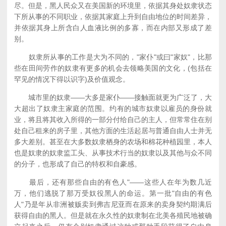
尽。但是，黑人民众又在美国新的环境里，依据其身处奴隶状态
下所从事的不同职业，依据其家庭上升到自由地位的时间差异，
并依据其身上所含白人血液比例的多寡，而在内部又形成了差
别。
奴隶所从事的工作是大为不同的，"家仆"或曰"家奴"，比那
些在田间劳作的奴隶有更多的机会去领略美国的文化，(包括在
罕见的情况下得以识字)及价值观念。
城市里的奴隶——大多是家仆——接触面就更为广泛了，大
大超出了奴隶主家庭的范围。约有的城市奴隶以雇员的身份就
业，将且将其收入所得的一部分付给自己的主人，但常常住在别
处自己租来的房子里，其他方面的生活起居与普通自由人士并无
多大差别。甚至在大多数奴隶栖身的农场和棉花种植园里，本人
也是奴隶的奴隶监工头、从事技术行当的奴隶以及其他与众不同
的分子，也形成了自己的特权和自豪感。
最后，还有那些自由的有色人"——这些人在年为数几近
万，他们逃脱了那万受奴役黑人的命运。第一批"自由的有色
人"乃是年从非洲被贩卖到弗吉尼亚而在原来的卖身契约期满后
获得自由的黑人。但是就在永久性的奴隶制在北美各殖民地被确