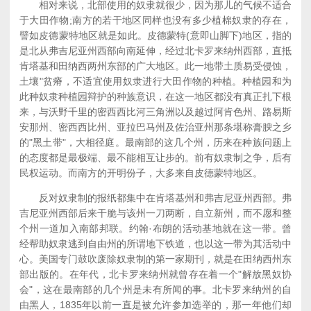
相对来说，北部使用的奴隶就很少，因为那儿的气候不适合
于大田作物;南方的若干地区同样也没有多少植棉奴隶的存在，
譬如皮德蒙特地区就是如此。皮德蒙特(意即山脚下)地区，指的
是北从弗吉尼亚州西部向南延伸，经过北卡罗来纳州西部，直抵
肯塔基和田纳西两州东部的广大地区。此一地带土质易受侵蚀，
土壤"贫瘠，不适宜使用奴隶进行大田作物的种植。种植园和为
此种奴隶种植园辩护的种族意识，在这一地区都没有真正扎下根
来，与沃野千里的密西西比河三角洲以及越过阿肯色州、路易斯
安那州、密西西比州、亚拉巴马州及佐治亚州那条堪称膏腴之乡
的"黑土带"，大相径庭。最南部的这几个州，历来在种族问题上
的态度都是最极端、最不能相互让步的。前有奴隶制之争，后有
民权运动。而南方的开明份子，大多来自皮德蒙特地区。
反对奴隶制的报纸都集中在肯塔基州和弗吉尼亚州西部。弗
吉尼亚州西部后来干脆与该州一刀两断，自立新州，而不愿和整
个州一道加入南部邦联。约翰·布朗的活动基地就在这一带。曾
经帮助奴隶逃到自由州的所谓地下铁道，也以这一带为其活动中
心。美国专门鼓吹废除奴隶制的第一家期刊，就是在田纳西州东
部出版的。在年代，北卡罗来纳州就曾存在着一个"解放黑奴协
会"，这在最南部的几个州是未有所闻的事。北卡罗来纳州的自
由黑人，1835年以前一直是被允许参加选举的，那一年他们却