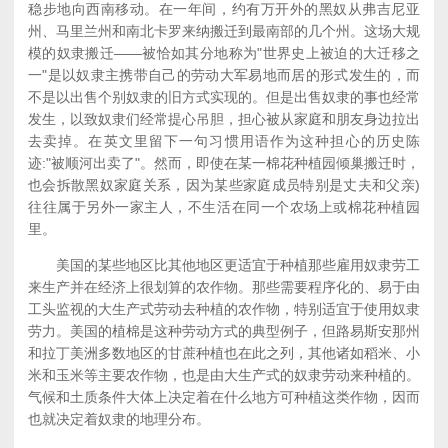
稳步地向西南移动。在一年间，约有万开外的黑奴从弗吉尼亚
州、马里兰州和南北卡罗来纳搬迁到最南部的几个州。这场大规
模的奴隶搬迁——被恰如其分地称为"世界史上被迫的大迁移之
一"是以奴隶主携带自己的劳动大军易地而居的形式发生的，而
不是以出售个别奴隶的旧方式实现的。但是出售奴隶的事也经常
发生，以致奴隶们经常提心吊胆，担心被从家庭和朋友身边拉出
去卖掉。在英文里留下一句习惯用语作为这种担心的历史陈
迹:"被顺河出卖了"。然而，即使在某一棉花种植园倾巢搬迁时，
也会拆散黑奴家庭关系，因为某些家庭成员特别是丈夫和父亲)
往往属于另外一家主人，不生活在同一个农场上或棉花种植园
里。
美国的某些地区比其他地区更适宜于种植那些雇用奴隶劳工
来生产并在经济上很划算的农作物。那些需要程序化的、易于由
工头监视的大生产式劳动去种植的农作物，特别适宜于使用奴隶
劳力。美国的植棉是这种劳动方式的典型例子，但路易斯安那州
和拉丁美洲多数地区的甘蔗种植也在此之列，其他诸如稻米、小
米和玉米等主要农作物，也是由大生产式的奴隶劳动来种植的。
气候和土质条件大体上决定着在什么地方可种植这类作物，因而
也就决定着奴隶的地理分布。