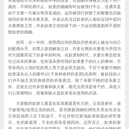
在着婚前性关系和婚前怀孕的情形，但婚姻本身被认为是十分严
肃的，不得轻易中止。奴隶的婚姻有时会被强行中止，这通常是
由于夫妻一方被出售而造成的。这些被强行拆散了的鸳鸯也仍能
保持好多年的夫妻关系。许多以前当过奴隶的人都在证词中提到
夫妻离散之苦，许多奴隶主也怕留下的一方会试图逃跑而不愿拆
散奴隶的婚姻。
然而，在一年间，密西西比州的黑奴仍然有的人被迫与自己
的配偶分手。在黑人获得解放之后，许多分离的夫妻曾为寻找与
对方团聚而花了好多年的时间。在奴隶制时代，夫妻分离后曾发
生过自杀的事例，也有谋杀那些强奸奴隶妻子的白人的事例，尽
管杀死白人强奸犯的黑人男子是必死无疑的。千百个有案可稽的
奴隶谋杀白人的案件(出于各种各样的原因)也表明，被奴役的人
们并不缺乏其切身感受的价值观念。除了有案可稽的谋杀案之
外，还发生过许多投毒和纵火案，都无法查清是谁干的，虽然人
们心里都明白，投毒和纵火是奴隶喜欢使用的武器。
大多数的奴隶儿童是在双亲家庭里长大的，父亲是家长，孩
子秘密地)使用父亲的姓氏。某些家庭因婚前两性关系会包含女
方和其他男人生下的孩子。不过对世纪某地奴隶家庭的研究显
示，在的家庭里，子女的双亲是相同的。总而言之，奴隶的家
庭，在奴隶力所能及的范围内，算是稳定的。他们的子女随时都