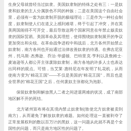
生身父母就曾经当过奴隶。美国奴隶制的特殊之处有三：一是奴
隶和奴隶的主人分属肤色不同的种族；二是在美国这个自由社会
里，必须有一套为奴隶制开脱的极端理论；三是作为一种社会制
度，奴隶制使人们在道义上感到难堪，终于引起了冲突，并在英
美两国闹得不可开交，最后导致这两个国家同意在年禁止贩卖奴
隶的国际贸易。美国革命及其理想，使得围绕奴隶制展开的争议
更加突出和尖锐。在革命战争进程中和战后，北方各州开始禁止
奴隶制，南方各州也开始通过法律改善奴隶的待遇。在弗吉尼亚
州，托马斯·杰弗逊、乔治·华盛顿、巴特里克·亨利以及詹姆士·
麦迪逊等人都公开主张废除奴隶制，南方各地的许多人士也表达
出同样的观点。可惜，当艾莱·惠特尼在年发明了轧花机，从而
使南方变为"棉花王国"——不仅是美国的"棉花王国"，而且也是
全世界的"棉花王国"之后，任何废奴主张都化为泡影。
保留奴隶制和解放黑人二者之间进退两难的状况，成了南部
地区解不开的死结。
北方诸州宣布将在其境内禁止奴隶制(致使北方奴隶被卖到
南方)，从而避免了解放奴隶的难题。如何处理这一直被剥夺了
正常发展权利的数以百万计的黑奴，这一问题从此就不再是个全
国性的问题，而只是南方地区性的问题了。