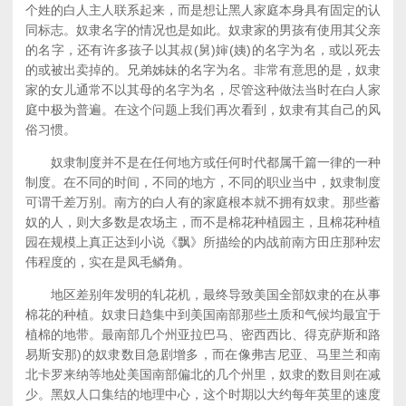
个姓的白人主人联系起来，而是想让黑人家庭本身具有固定的认
同标志。奴隶名字的情况也是如此。奴隶家的男孩有使用其父亲
的名字，还有许多孩子以其叔(舅)婶(姨)的名字为名，或以死去
的或被出卖掉的。兄弟姊妹的名字为名。非常有意思的是，奴隶
家的女儿通常不以其母的名字为名，尽管这种做法当时在白人家
庭中极为普遍。在这个问题上我们再次看到，奴隶有其自己的风
俗习惯。
奴隶制度并不是在任何地方或任何时代都属千篇一律的一种
制度。在不同的时间，不同的地方，不同的职业当中，奴隶制度
可谓千差万别。南方的白人有的家庭根本就不拥有奴隶。那些蓄
奴的人，则大多数是农场主，而不是棉花种植园主，且棉花种植
园在规模上真正达到小说《飘》所描绘的内战前南方田庄那种宏
伟程度的，实在是凤毛鳞角。
地区差别年发明的轧花机，最终导致美国全部奴隶的在从事
棉花的种植。奴隶日趋集中到美国南部那些土质和气候均最宜于
植棉的地带。最南部几个州亚拉巴马、密西西比、得克萨斯和路
易斯安那)的奴隶数目急剧增多，而在像弗吉尼亚、马里兰和南
北卡罗来纳等地处美国南部偏北的几个州里，奴隶的数目则在减
少。黑奴人口集结的地理中心，这个时期以大约每年英里的速度