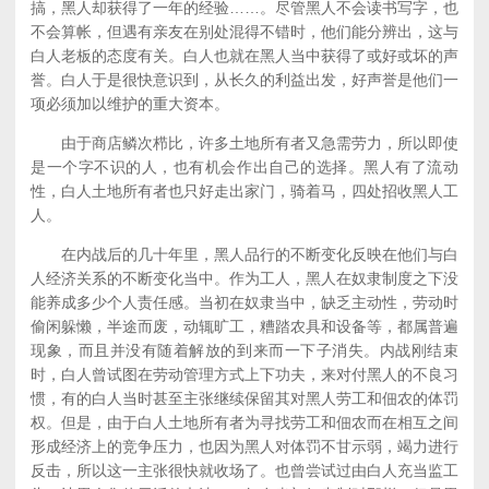
搞，黑人却获得了一年的经验……。尽管黑人不会读书写字，也
不会算帐，但遇有亲友在别处混得不错时，他们能分辨出，这与
白人老板的态度有关。白人也就在黑人当中获得了或好或坏的声
誉。白人于是很快意识到，从长久的利益出发，好声誉是他们一
项必须加以维护的重大资本。
由于商店鳞次栉比，许多土地所有者又急需劳力，所以即使
是一个字不识的人，也有机会作出自己的选择。黑人有了流动
性，白人土地所有者也只好走出家门，骑着马，四处招收黑人工
人。
在内战后的几十年里，黑人品行的不断变化反映在他们与白
人经济关系的不断变化当中。作为工人，黑人在奴隶制度之下没
能养成多少个人责任感。当初在奴隶当中，缺乏主动性，劳动时
偷闲躲懒，半途而废，动辄旷工，糟踏农具和设备等，都属普遍
现象，而且并没有随着解放的到来而一下子消失。内战刚结束
时，白人曾试图在劳动管理方式上下功夫，来对付黑人的不良习
惯，有的白人当时甚至主张继续保留其对黑人劳工和佃农的体罚
权。但是，由于白人土地所有者为寻找劳工和佃农而在相互之间
形成经济上的竞争压力，也因为黑人对体罚不甘示弱，竭力进行
反击，所以这一主张很快就收场了。也曾尝试过由白人充当监工