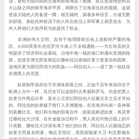
漠，更给大陆内部的交通和联络增加了困难。处在悬崖绝壁和高
大山脉之间的狭窄海岸平原，局限住了沿海居住区的规模。这就
使该大陆的人民备居一隅，相互隔绝，操着多种语言，分成无数
的部落。身处此种状况下的人民在政治上和军事上易受攻击，为
外人将他们大批俘获为奴提供了机会。
非洲的伟大文明。发祥于地理障碍没有上述那样严重的地
区。4,000英里长的尼罗河大体上可全线通航——为古埃及的文
明提供了经济和社会基础。沿地中海一线的港口和通向亚洲的陆
路，也使非洲北部发展起比撒哈拉以南地区更大更复杂的国家。
该地区更为团结而强大的民族——阿拉伯人——成了第一批奴役
非洲黑人的克星。
奴隶制早就存在于非洲各部落之间，正如千百年来就存在于
欧洲人当中一样，其历史可以追朔到古希腊和罗马。但是把黑人
奴隶当作商品出售，是在公元世纪阿拉伯人征服北非之后才开始
的。阿拉伯的奴隶贩子曾打入非洲腹地，在东海岸向南一直伸展
到莫桑比克。他们和当地的部落合作，抓获或购进奴隶，将其带
过撒哈拉大沙漠。在长途跋涉过程中，黑人死在灼热沙面上的不
计其数，撒哈拉大沙漠布满了他们的白骨。阿拉伯人以最残忍的
奴隶主而臭名昭著。晚近至世纪，英国探险家大卫·利文斯顿在