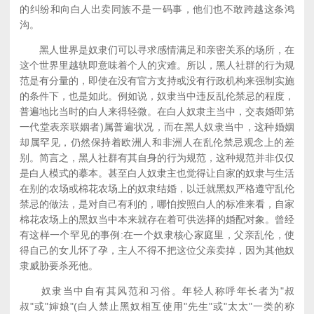
的纠纷和向白人出卖同族不是一码事，他们也不敢跨越这条鸿
沟。
黑人世界是奴隶们可以寻求感情满足和亲密关系的场所，在
这个世界里越轨即意味着个人的灾难。所以，黑人社群的行为规
范是有分量的，即使在没有官方支持或没有行政机构来强制实施
的条件下，也是如此。例如说，奴隶当中违反乱伦禁忌的程度，
普遍地比当时的白人来得轻微。在白人奴隶主当中，交表婚即第
一代堂表亲联姻者)属普遍状况，而在黑人奴隶当中，这种婚姻
却属罕见，仍然保持着欧洲人和非洲人在乱伦禁忌观念上的差
别。简言之，黑人社群有其自身的行为规范，这种规范并非仅仅
是白人模式的摹本。甚至白人奴隶主也觉得让自家的奴隶与生活
在别的农场或棉花农场上的奴隶结婚，以迁就黑奴严格遵守乱伦
禁忌的做法，是对自己有利的，哪怕按照白人的标准来看，自家
棉花农场上的黑奴当中本来就存在着可供选择的婚配对象。曾经
有这样一个罕见的事例:在一个奴隶核心家庭里，父亲乱伦，使
得自己的女儿怀了孕，主人不得不把这位父亲卖掉，因为其他奴
隶威胁要杀死他。
奴隶当中自有其风范和习俗。年轻人称呼年长者为"叔
叔"或"婶娘"(白人禁止黑奴相互使用"先生"或"太太"一类的称