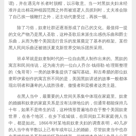
谓)，并在遇见年长者时脱帽，以示敬意。当一对黑奴夫妇未经
准许走出棉花种植园范围之外而被巡逻人员抓到时，丈夫准会除
了自己挨一顿鞭打之外，还主动代妻受过，再挨一顿。
除了习俗，奴隶社群还逐渐形成了自己的文化。最值得一提
的文化产物乃是黑人圣歌，这种圣歌后来派生出感伤乐曲和爵士
乐曲，从而为整个美国流行音乐的发展奠定了基本的框架。某些
黑人民间乐曲还被德沃夏克新世界交响乐团所采用。
班卓琴就是奴隶制时代的一位自由黑人制作出来的。黑奴的
寓言和民间传说，还为南方的一位白人乔尔·钱得勒·哈理斯整理
的《兔哥哥》一类的故事集提供了编写基础。和古希腊的那位奴
隶即伊索创作的寓言所不同的是，美国黑奴讲述的故事一般都体
现出弱者和谦卑的人战胜强者、傲慢者和蛮横者这类主题。
在黑人当中，最重要的人世间关系集中体现在家庭里。奴隶
的婚姻和奴隶的家庭关系是没有法律地位的，但通常都能保持几
十年，如果不是终生的话，这种情形普遍地存在于整个美国奴隶
世界，在各个地区，在乡下或城镇，在田间奴工和家庭佣人当
中，都是如此。1866年对某地前奴隶夫妇的调查表明，40几岁
的人当中有半数以上己有年或年以上的婚龄。尽管奴隶当中也存