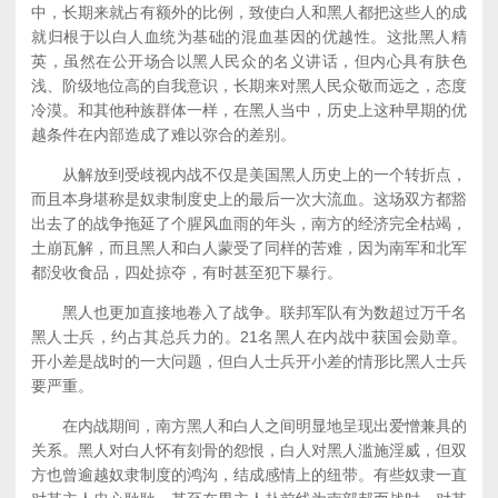
中，长期来就占有额外的比例，致使白人和黑人都把这些人的成
就归根于以白人血统为基础的混血基因的优越性。这批黑人精
英，虽然在公开场合以黑人民众的名义讲话，但内心具有肤色
浅、阶级地位高的自我意识，长期来对黑人民众敬而远之，态度
冷漠。和其他种族群体一样，在黑人当中，历史上这种早期的优
越条件在内部造成了难以弥合的差别。
从解放到受歧视内战不仅是美国黑人历史上的一个转折点，
而且本身堪称是奴隶制度史上的最后一次大流血。这场双方都豁
出去了的战争拖延了个腥风血雨的年头，南方的经济完全枯竭，
土崩瓦解，而且黑人和白人蒙受了同样的苦难，因为南军和北军
都没收食品，四处掠夺，有时甚至犯下暴行。
黑人也更加直接地卷入了战争。联邦军队有为数超过万千名
黑人士兵，约占其总兵力的。21名黑人在内战中获国会勋章。
开小差是战时的一大问题，但白人士兵开小差的情形比黑人士兵
要严重。
在内战期间，南方黑人和白人之间明显地呈现出爱憎兼具的
关系。黑人对白人怀有刻骨的怨恨，白人对黑人滥施淫威，但双
方也曾逾越奴隶制度的鸿沟，结成感情上的纽带。有些奴隶一直