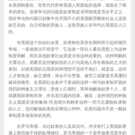
在美国制度化，世世代代所有美国人所面临的选择，就发生了根
本的变化。原来争论的问题是奴隶制是否明智或是否合乎正义，
现在争论的问题日趋集中在开国不久的美国能否吸收社会上这批
缺乏自由、自立经验的异族人，这批异族人在年约占美国总人口
的。
在美国这个自由社会里，奴隶制在其存在期间所引起的激烈
争端，一直使政治不得安宁。它迫使一部分人要在思想上为这种
制度辩解，而在其他奴隶社会里是没有这种必要的。此种辩解的
主要论点，是断言这些被奴役的人们与其他人存在着如此之大的
差别，以致美国的立国原则和理想不适应于他们，就是说，这些
人才智低劣，缺乏感情，体会不出堕落、做苦工或家庭关系遭到
破坏的痛苦。在美国社会条件下形成的这样一种为奴隶制开脱的
强烈的种族主义理论，曾使人们感到，简单地解放奴隶个人，甚
或废除奴隶制本身，并非是问题的结束。确实，这种强烈的种族
主义观甚至使得像德·托克维尔和林肯这样一些力主废除奴隶制
的人士，也对解放奴隶的后果忧心忡忡。此类问题并不是一般奴
隶制度本身固有的东西。
在罗马帝国，当过奴隶的人及其后代，并没有打上美国奴隶
身上那些抹不掉的耻辱烙印，罗马帝国的一个皇帝迪奥克里辛的