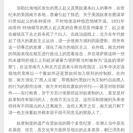
加勒比海地区发生的黑人起义及黑奴屠杀白人的事件，在世
纪末的美国南方各地，普遍引起了惊恐。关于美国奴隶在图谋举
行类似起义的各种谣传，不时地使这种惊恐情绪升温。1831年
由塔特·特纳领导的黑人起义真的在弗吉尼亚州爆发了，起义者
在被镇压下去之前杀死了个白人。在政治战线上，北方在年代掀
起了强大的废奴主义运动，进一步使南方感到四面楚歌。而所有
这一切事态的发展，强化了南方的地区主义。在外线，南北对峙
的局面表现在相互进行政治上的恶毒攻击，并在堪萨斯这样一些
尚未建州的领土上到处诉诸暴力堪萨斯当时被称为"流血的堪萨
斯")，在这里南方人和北方定居者斗得你死我活，以争夺决定该
领地究竟将以一个蓄奴州还是禁奴州加入联邦的控制权。在内
部，南方强化了"黑人法规"，即既制约黑奴行为又制约自由黑人
的行为的那些法律。南方并对鼓吹废奴的书刊——甚至对联邦邮
件——实行检查，并千方百计使那些反对奴隶制的人，甚至是对
奴隶制存有疑问的人，在南方无法立足。这些压制措施到头来使
得持有不同观点的人迁离南方。这些人离开之后，南方就只剩下
清一色主张蓄奴并根本容不得不同意见的那批人了。
奴隶制度的遗产在受奴役的两个多世纪里，非洲人当中原先
在基因、语言，及文化等方面所呈现出的众多差异，都已消失殆