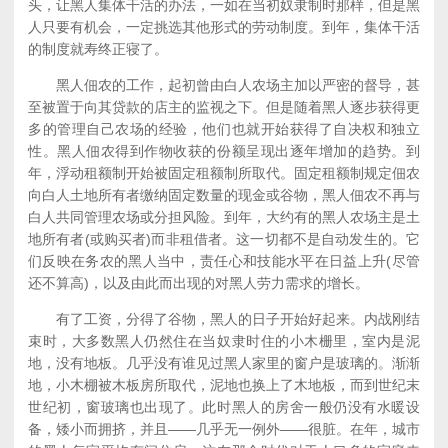
头，让黑人集体干活的办法，一如在当初奴隶制时那样，但是黑
人只要有机会，一定挑选其他形式的劳动制度。到年，集体干活
的制度就寿终正寝了。
黑人佃农的工作，起初曾由白人农场主加以严密的督导，甚
至被置于向其贷款的店主的监视之下。但是随着黑人逐步获得更
多的管理自己农场的经验，他们也就开始获得了自决权和独立
性。黑人佃农得到作物收获的份额呈现出逐年增加的趋势。到
年，浮动租额制开始被固定租额制所取代。固定租额制规定佃农
向白人土地所有者缴纳固定数量的现金或谷物，黑人佃农不再与
白人共同管理农场或分担风险。到年，大约有的黑人农场主是土
地所有者(或购买者)而非租借者。这一切都不是自动发生的。它
们反映在务农的黑人当中，责任心和技能水平在日益上升(尽管
还不算高)，以及由此而出现的对黑人劳力需求的增长。
有了工资，分得了谷物，黑人的日子开始好起来。内战刚结
束时，大多数黑人仍然住在当奴隶时住的小木栅里，室内是泥
地，没有地板。几乎没有谁见过黑人家里的窗户是玻璃的。渐渐
地，小木棚被木板房所取代，泥地也换上了木地板，而到世纪末
世纪初，窗玻璃也出现了。此时黑人的房舍一般仍没有水暖设
备，矮小而拥挤，并且——几乎无一例外——很脏。在年，城市