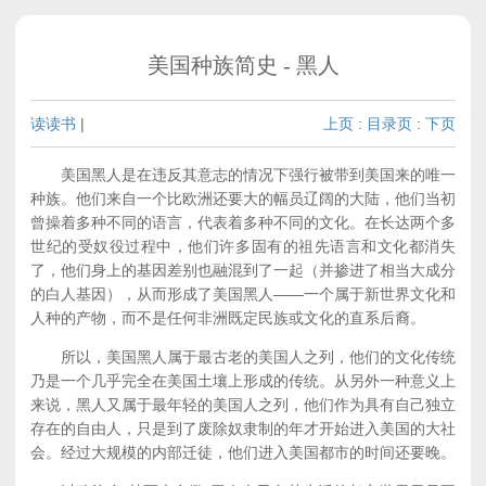
美国种族简史 - 黑人
读读书
|
上页
:
目录页
:
下页
美国黑人是在违反其意志的情况下强行被带到美国来的唯一
种族。他们来自一个比欧洲还要大的幅员辽阔的大陆，他们当初
曾操着多种不同的语言，代表着多种不同的文化。在长达两个多
世纪的受奴役过程中，他们许多固有的祖先语言和文化都消失
了，他们身上的基因差别也融混到了一起（并掺进了相当大成分
的白人基因），从而形成了美国黑人——一个属于新世界文化和
人种的产物，而不是任何非洲既定民族或文化的直系后裔。
所以，美国黑人属于最古老的美国人之列，他们的文化传统
乃是一个几乎完全在美国土壤上形成的传统。从另外一种意义上
来说，黑人又属于最年轻的美国人之列，他们作为具有自己独立
存在的自由人，只是到了废除奴隶制的年才开始进入美国的大社
会。经过大规模的内部迁徒，他们进入美国都市的时间还要晚。