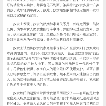
可能被拉出去卖掉，并再也见不到面。被卖掉的奴隶多属十几岁
的孩子或年轻的单身汉，故此，奴隶婚姻的相对稳定性并不意味
着奴隶家庭的稳定性。
奴隶主发现，奴隶的婚姻和家庭关系是一种稳定因素，能降
低男子为争夺女人而发生的打斗事件，并能抑制逃跑的意向。然
而，奴隶家庭纽带的牢固，又被认为是与他们地位不相适宜的，
是对主奴关系的一种威胁，并会在出售奴隶时惹麻烦。
奴隶主试图将奴隶的家庭纽带保持在不至强大到干扰奴隶制
本身的限度内。他们不准奴隶使用姓氏，甚至连奴隶使用"我姐
姐"(妹妹)或"我母亲"这样的称谓都可能遭到惩罚。当然这只能使
此类称谓的使用转入地下。黑人家庭的姓氏还是一代代传了下
来，尽管他们晓得，在有白人的场合最好不使用为妙。甚至在黑
人获得解放之后，许多以前的奴隶仍然不愿向白人通报自己的姓
氏，因为这种隐瞒姓氏的习惯己经变得如此根深蒂固了。奴隶的
姓氏通常不是其主人的姓氏。
奴隶姓氏的起源常常因世代沿革而湮没了——有可能是奴隶
家庭先人所属主家的姓，也可能是他们的非裔祖先抵达美洲时选
择的姓氏。保留白人姓氏的目的并非在于将黑人家庭与当初姓这