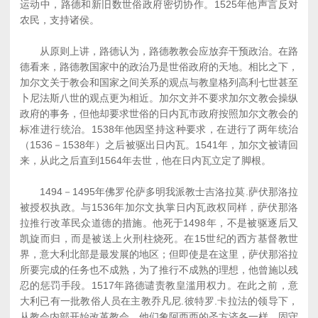
运动中，路德和新旧数世俗政府密切协作。1525年他声言反对
农民，支持诸侯。
从原则上讲，路德认为，路德教教会应放弃干预政治。在路
德看来，路德教国家中的政治乃是世俗政府的天地。相比之下，
加尔文关于教会和国家之间关系的观点与教皇格列高利七世甚至
卜尼法斯八世的观点更为相近。加尔文并不要求加尔文教会操纵
政府的事务，但他却要求世俗的日内瓦市政府按照加尔文教会的
标准进行统治。1538年他因坚持这种要求，在进行了两年统治
（1536－1538年）之后被驱出日内瓦。1541年，加尔文被请回
来，从此之后直到1564年去世，他在日内瓦立定了脚根。
1494－1495年佛罗伦萨多明我派教士吉洛拉莫.萨伏那洛拉
被授权执政。与1536年加尔文执掌日内瓦政权同样，萨伏那洛
拉推行改革民众道德的措施。他死于1498年，不是被驱逐后又
凯旋而归，而是被送上火刑柱烧死。在15世纪的西方基督教世
界，意大利北部是最发展的地区；但即使是在这里，萨伏那浴拉
所要完成的任务也不成熟，为了推行不成熟的理想，他曾施以残
忍的惩罚手段。1517年路德谴责教皇滥用权力。在此之前，意
大利已有一批教俗人员在主教乔凡尼.彼特罗.卡拉法的领导下，
从教会内部开始改革教会。他们象阿西西的圣方济各一样，固守