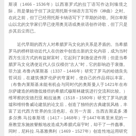
斯谟（1466－1536年）以西塞罗式的拉丁语写作达到臻境之
际，而是肇始于但丁决定用托斯卡纳语方言写作《神曲》之时。
在此之前，但丁已经用托斯卡纳语写下了早期的诗歌。阿尔卑斯
山以北的文学家们早已使用奥克语或奥依语创作诗歌，但丁只是
步其后尘而已。
近代早期的西方人对希腊罗马文化的关系是矛盾的。当希腊
罗马的榜样鼓动近代人在仿效中创造出新的文化内容，成为当时
西方生活方式的有益财富时，它起到了刺激促进作用；但是当希
腊罗马文化诱使近代人仅仅模仿"古人"时，它的影响趋于衰微。
菲力波.布鲁内莱斯基（1337－1446年）研究了罗马的哈德良先
哲词后，在建筑佛罗伦萨的穹厦时，使自己的作品得以丰富。
（布鲁内莱斯基未能有机会与同时代的奥斯曼人于1421年在布
尔萨建造的稍微低矮些的希腊式穆斯林建筑进行交流和比较。）
维琴察的安德烈亚.帕拉迪奥（1518－1580年）研究了罗马的废
墟和维特鲁威论建筑的论文后，创造了独特的古典建筑风格，丰
富了近代西方世界的生活色彩。在另一方面，当西吉斯孟多.潘
多尔弗.马拉泰斯塔（1417－1468年）于1447年将里米尼的一
座教堂东施效颦般地改造成为希腊式庙宇时，却干了一件蠢事。
同时，尼科拉.马基雅弗利（1469－1527年）创造性地运用研究