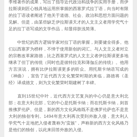
李维著作的成果，写出了指导近代政治和战争的实用手册，而伊
拉斯谟则匠心独具地运用所掌握的西塞罗式拉丁语，向当时有限
的拉丁语读者阐述了他关于道德、社会、政治和思想方面问题的
见解。但是，由某些缺乏伊拉斯谟天才的人文主义者用学究气十
足的拉丁语写成的文学作品，却显得肤浅简薄。
中世纪的西方逻辑学家对拉丁语的掌握，则要健全得多。他
们以西塞罗为榜样，不惮于使用新创的词汇。与人文主义者对立
的宗教改革家路德，比之西塞罗式的人文主义者伊拉斯谟更多地
继承了但丁的传统（同时也是彼特拉克和薄伽丘的传统）。他用
方言演说，拥有比伊拉斯谟更多的听众。用托斯卡纳语写成的
《神曲》，宣告了近代西方文化繁荣时期的来临，路德将《圣
经》译成德文，则为文化繁荣时期建树了丰碑。
直到15世纪中叶，近代西方文艺复兴的中心仍是意大利北
部；在意大利北部，它的中心是托斯卡纳；而在托斯卡纳，则首
推佛罗伦萨。但是，新的西方文化风格既不是佛罗伦萨也不是意
大利的独创专利。1494年意大利再次受到外敌入侵，意大利人
学究气十足地把入侵者蔑称为"蛮族"，声称新的西方文化风格乃
是他们的独创，以此来回答外敌的入侵。