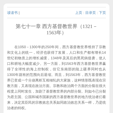
读读书
|
上页
:
目录页
:
下页
第七十一章 西方基督教世界（1321－
1563年）
在1050－1300年的250年间，西方基督教世界维持了宗教
和文化上的统一，经济也获得了发展，人口和生产都有增长14
世纪初物质上的增长减缓，1348年及其后的黑死病侵袭，使人
口和耕地大幅度减少。另一方面，到1563年西方基督教世界赢
得了全球性的海上控制权，但它东南部的陆上疆界同时也从
1300年踞有的范围向后退缩。而且，到1563年，西方基督教世
界已变成一个分崩离析互相倾轧的大家族，这种情形既表现在宗
教方面，又表现在政治方面。宗教和政治两个方面的分裂在很大
程度上同时发生，加剧了基督教世界的内部分裂。到如今已分裂
为君主国、公国和城市国家的西方基督教世界的地方统治者们看
来，决定其臣民的宗教效忠关系如同政治效忠关系一样，乃是统
治者的特权。