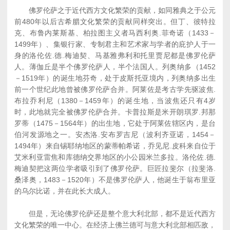
佛罗伦萨之于近代西方文化繁荣的贡献，如同雅典之于公元
前480年以后古希腊文化繁荣的贡献同样突出。但丁、彼特拉
克、布鲁内莱斯基、柏拉图主义者马西利奥.菲奇诺（1433－
1499年）、集银行家、专制君主和艺术家与学者的庇护人于一
身的洛伦佐.德.梅迪契、马基雅弗利和托里贾尼都是佛罗伦萨
人。薄伽丘是半个佛罗伦萨人，半个法国人。列奥纳多（1452
－1519年）的诞生地芬奇，处于皮斯托亚境内，列奥纳多出生
前一个世纪此地曾被佛罗伦萨合并。阿莱佐是考古学先驱波焦.
布拉乔利尼（1380－1459年）的诞生地，当波焦还只有4岁
时，此地就完全被佛罗伦萨合并。卡普拉斯是米开朗琪罗.邦那
罗蒂（1475－1564年）的出生地，它处于阿莱佐辖区内，是台
伯河发源地之一。安杰洛.安布罗吉尼（波利齐亚诺，1454－
1494年）来自锡耶纳地区的蒙蒂帕希诺，乔见尼.皮科来自位于
艾米利亚雷焦和库德纳交界地区的小公园米兰多拉。洛伦佐.德.
梅迪契把这两位学者吸引到了佛罗伦萨。巨匠拉斐尔（拉斐洛.
桑泽奥，1483－1520年）不是佛罗伦萨人，他诞生于翁布里亚
的乌尔比诺，并在此长大成人。
但是，无论佛罗伦萨还是整个意大利北部，都不是近代西方
文化繁荣的唯一中心。在经济上佛兰德可与意大利北部相匹敌，