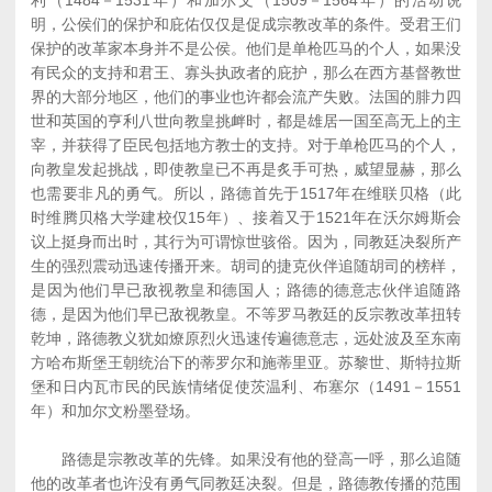
利（1484－1531年）和加尔文（1509－1564年）的活动说
明，公侯们的保护和庇佑仅仅是促成宗教改革的条件。受君王们
保护的改革家本身并不是公侯。他们是单枪匹马的个人，如果没
有民众的支持和君王、寡头执政者的庇护，那么在西方基督教世
界的大部分地区，他们的事业也许都会流产失败。法国的腓力四
世和英国的亨利八世向教皇挑衅时，都是雄居一国至高无上的主
宰，并获得了臣民包括地方教士的支持。对于单枪匹马的个人，
向教皇发起挑战，即使教皇已不再是炙手可热，威望显赫，那么
也需要非凡的勇气。所以，路德首先于1517年在维联贝格（此
时维腾贝格大学建校仅15年）、接着又于1521年在沃尔姆斯会
议上挺身而出时，其行为可谓惊世骇俗。因为，同教廷决裂所产
生的强烈震动迅速传播开来。胡司的捷克伙伴追随胡司的榜样，
是因为他们早已敌视教皇和德国人；路德的德意志伙伴追随路
德，是因为他们早已敌视教皇。不等罗马教廷的反宗教改革扭转
乾坤，路德教义犹如燎原烈火迅速传遍德意志，远处波及至东南
方哈布斯堡王朝统治下的蒂罗尔和施蒂里亚。苏黎世、斯特拉斯
堡和日内瓦市民的民族情绪促使茨温利、布塞尔（1491－1551
年）和加尔文粉墨登场。
路德是宗教改革的先锋。如果没有他的登高一呼，那么追随
他的改革者也许没有勇气同教廷决裂。但是，路德教传播的范围