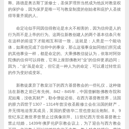
释。路德是奥古斯丁派修士，圣保罗理所当然成为他反对教皇权
的保护伞，因为保罗是唯一可与教皇制度的创始者和庇护人圣彼
得等量齐观的人。
命定论似乎同因信得救论是水火不相害的，因为信仰是人的
行为而不是上帝的行为。这两位新教创建人的两个基本信条只有
在这样的前提下才能相互和谐一致，这就是：人类是一个能动
体，如果他完成了信仰中的事业，那么这项事业如同他们所完成
的其他事业一样，都是命定的。大乘佛教信徒认为，依靠对阿弥
陀佛的信仰可以得救，它和上座部佛教对"业"的信仰更易趋同；
因为，"业"虽是命定，但它是一种人为的命定，可以通过转世后
的作为变好或变坏。
新教徒废弃了教皇治下的西方基督教会的一些礼仪，这种做
法在新教之前已有先例。842－845年，中国曾解散佛教寺院和
尼姑庵，没收其财产，勒令僧徒还俗。在西方基督教世界，法国
的腓力四世于1307－1314年曾没收圣殿修士会在法国的财产，
并无情地迫害其成员，英国的爱德华二世也曾如法炮制。8、9
世纪东正教世界曾禁止过偶像崇拜。11世纪西方世俗基督教士
禁止结婚，1439年佛罗伦萨宗教会议上，为了迎合与西方教会