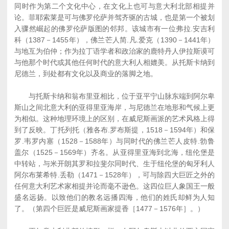
同时作为第二个文化中心，在文化上也可与意大利北部相提并
论。菲耶索莱是可与佛罗伦萨并驾齐驱的古城，也是第一个被划
入骤然崛起的佛罗伦萨版图的邻邦。该城市有一位弗拉.安吉利
科（1387－1455年），佛兰芒人简.凡.爱克（1390－1441年）
与地互为伯仲；作为拉丁语学者和政治家的鹿特丹人伊拉斯谟可
与他那个时代或其他任何时代的意大利人相媲美。从托斯卡纳到
尼德兰，到处都有文化以及商业的落脚之地。
与托斯卡纳和翁布里亚相比，位于亚平宁山脉东端到阿尔卑
斯山之间北意大利的亚得里亚海岸，与尼德兰在地形和气候上更
为相似。这种地理环境上的区别，在威尼斯画派的艺术风格上得
到了反映。丁托列托（雅各布.罗布斯提，1518－1594年）和保
罗.韦罗内塞（1528－1588年）与同时代的佛兰芒人皮特.勃鲁
盖尔（1525－1569年）齐名。从亚得里亚海到北海，纽伦堡是
中转站，与米开朗其罗和拉斐尔同时代、生于纽伦堡的匈牙利人
阿尔布莱希特.丢勒（1471－1528年），可与除四大巨匠之外的
任何意大利艺术家相提并论而毫不逊色。这四位巨人象国王一般
盛名远扬。以致他们的教名远播四海，他们的姓氏却鲜为人知
了。（第四个巨匠是威尼斯画家提香［1477－1576年］。）