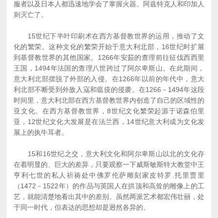
服者以及日本人都迅速地学会了掌握火器。阿兹特克人和印加人
则灭亡了。
15世纪下半叶印刷术在西方基督教世界的运用，推动了文
化的繁荣。这种文化的繁荣开始于意大利北部，16世纪时扩展
到基督教世界的其他国家。1266年安茹的查理前往征伐西西里
王国，1494年法国的查理八世跨过了阿尔卑斯山。在此期间，
意大利北部摆脱了外部的入侵。在1266年以前的年代中，意大
利北部不断受到外敌入寇和瘟疫的侵袭。在1266－1494年这段
时间里，意大利北部在西方基督教世界内创造了自己的区域性的
亚文化。在西方基督教世界，8世纪文化繁荣起源于诺森伯里
亚，12世纪文化大发展是在法兰西，14世纪意大利成为文化发
展上的执牛耳者。
15和16世纪之交，意大利文化和阿尔卑斯山以北的文化存
在着明显的、巨大的差异，只要观察一下威斯敏斯特大教堂中王
亨利七世的私人祈祷处中佛罗伦萨雕刻家皮特罗.托里贾里
（1472－1522年）的作品与英国人在拱顶和高耸的雕像上的工
艺，就能清楚地看出其中的差别。虽然两派艺术都宏伟壮丽，处
于同一时代，但表达的思想却是迥然各异的。