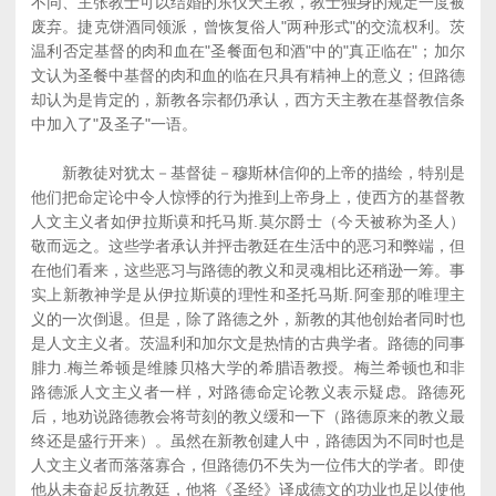
不同、主张教士可以结婚的东仪天主教，教士独身的规定一度被
废弃。捷克饼酒同领派，曾恢复俗人"两种形式"的交流权利。茨
温利否定基督的肉和血在"圣餐面包和酒"中的"真正临在"；加尔
文认为圣餐中基督的肉和血的临在只具有精神上的意义；但路德
却认为是肯定的，新教各宗都仍承认，西方天主教在基督教信条
中加入了"及圣子"一语。
新教徒对犹太－基督徒－穆斯林信仰的上帝的描绘，特别是
他们把命定论中令人惊悸的行为推到上帝身上，使西方的基督教
人文主义者如伊拉斯谟和托马斯.莫尔爵士（今天被称为圣人）
敬而远之。这些学者承认并抨击教廷在生活中的恶习和弊端，但
在他们看来，这些恶习与路德的教义和灵魂相比还稍逊一筹。事
实上新教神学是从伊拉斯谟的理性和圣托马斯.阿奎那的唯理主
义的一次倒退。但是，除了路德之外，新教的其他创始者同时也
是人文主义者。茨温利和加尔文是热情的古典学者。路德的同事
腓力.梅兰希顿是维膝贝格大学的希腊语教授。梅兰希顿也和非
路德派人文主义者一样，对路德命定论教义表示疑虑。路德死
后，地劝说路德教会将苛刻的教义缓和一下（路德原来的教义最
终还是盛行开来）。虽然在新教创建人中，路德因为不同时也是
人文主义者而落落寡合，但路德仍不失为一位伟大的学者。即使
他从未奋起反抗教廷，他将《圣经》译成德文的功业也足以使他