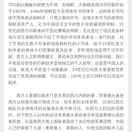
字印刷比雕板印刷更为不便。在朝鲜，大规模使用活字印刷开始
于1403年，1446年朝鲜官方采用表音书写体字，这种表音书写
体字用来表达朝鲜语，只需少量的符号。这项大有可为的发明在
朝鲜是死产儿，它为中国语言文字的悠久传统威望所抑制。15
世纪的西方印刷者则不受此樊篱的局限；无论是拉丁语还是各种
地方语言都能用26个拉丁字母的书写体来麦达；凑巧的是，拉
丁字母的古典大写体和加洛林时代的小写体，由于14世纪意大
利学者的身体力行而重新复兴起来，非常理想地适用于活字印
刷。西方人立即用希腊文、希伯来文和阿拉伯文印刷书籍。我们
不知道谷登堡的印刷技术是他独立的个人发明，还是受中国人的
启迪。欧亚大平原是个传播载体，14世纪它向西方基督教世界
传送了黑死病的病菌。可以设想，100年之后它同样可以传送印
刷术。
西方人掌握印刷术只是关系到西方内部的事，而掌握火器使
用方法和新式船只制造方法，却关系到全球形势。15世纪西方
船队对全球海洋的征服将在第75章讨论。在西方人到达的范围
内，对于西方人以外的还没有掌握火器或者没有迅速掌握火器的
各民族，火器使西方海上探险者获得了决定性的军事优势。中国
人已经掌握了火器；奥斯曼人、莫斯科人、印度北部的帖木儿征