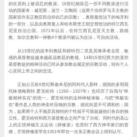
的在原则上被容忍的教派。16世纪能容忍一些不同教派进行活
动的国家有：威尼斯，波兰－立陶宛（这两个信仰罗马天主教的
国家容许东正教臣民信仰自己的宗教），奥斯曼统治下的匈牙利
的一部分，以及由奥斯曼人和哈布斯堡王朝交替统治的特兰西瓦
尼亚自治公国。1571年以后，在特兰西瓦尼亚天主教，路德
教、加尔文教和一神教4个教派均被认为合法，可自由活动。
从13世纪的战争到教廷和腓特烈二世及其继承者去世，敏
感的基督教徒越来越疏远教廷的教规。14和15世纪西方的某些
基督教徒的精神活动已经从参加教会规定的宗教活动，转向个人
心灵同上帝之间的交流。
正如公元前6世纪释迦牟尼的同时代人那样，德国的多明我
托钵僧梅斯特.爱克哈特（1260－1327年）也经历了自我与"终
极精神实在"的统一。爱克哈特的这种神秘体验，与把"终极实
在"看作是人类的神圣对应物的宗教，彼此间是不可调和的；因
为，如果两个人不抛弃其独特的个性就不可能超越他们各自的独
立性。爱克哈特和西方基督教会之间产生了分歧。同时代的圣山
上的正统神秘主义运动（静修派）也受到了西方神学家们的责
难，尽管静修派早在1351年即在一次东正教会议上得到认可。