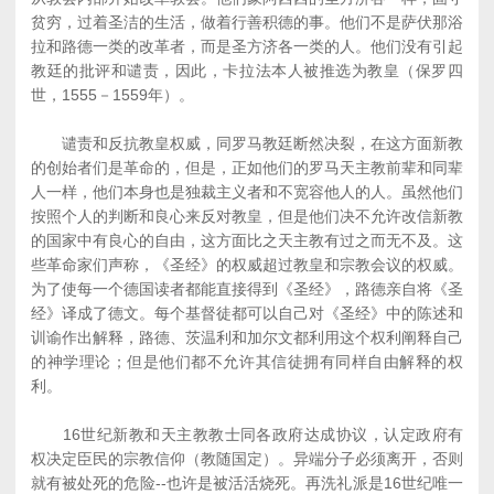
贫穷，过着圣洁的生活，做着行善积德的事。他们不是萨伏那浴
拉和路德一类的改革者，而是圣方济各一类的人。他们没有引起
教廷的批评和谴责，因此，卡拉法本人被推选为教皇（保罗四
世，1555－1559年）。
谴责和反抗教皇权威，同罗马教廷断然决裂，在这方面新教
的创始者们是革命的，但是，正如他们的罗马天主教前辈和同辈
人一样，他们本身也是独裁主义者和不宽容他人的人。虽然他们
按照个人的判断和良心来反对教皇，但是他们决不允许改信新教
的国家中有良心的自由，这方面比之天主教有过之而无不及。这
些革命家们声称，《圣经》的权威超过教皇和宗教会议的权威。
为了使每一个德国读者都能直接得到《圣经》，路德亲自将《圣
经》译成了德文。每个基督徒都可以自己对《圣经》中的陈述和
训谕作出解释，路德、茨温利和加尔文都利用这个权利阐释自己
的神学理论；但是他们都不允许其信徒拥有同样自由解释的权
利。
16世纪新教和天主教教士同各政府达成协议，认定政府有
权决定臣民的宗教信仰（教随国定）。异端分子必须离开，否则
就有被处死的危险--也许是被活活烧死。再洗礼派是16世纪唯一