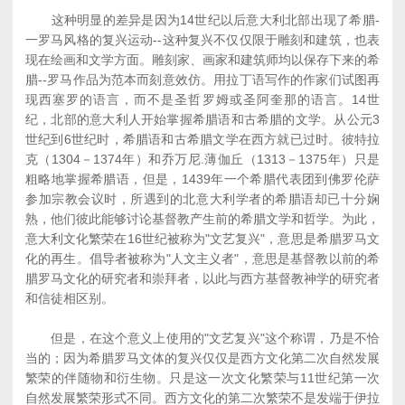
这种明显的差异是因为14世纪以后意大利北部出现了希腊-
一罗马风格的复兴运动--这种复兴不仅仅限于雕刻和建筑，也表
现在绘画和文学方面。雕刻家、画家和建筑师均以保存下来的希
腊--罗马作品为范本而刻意效仿。用拉丁语写作的作家们试图再
现西塞罗的语言，而不是圣哲罗姆或圣阿奎那的语言。14世
纪，北部的意大利人开始掌握希腊语和古希腊的文学。从公元3
世纪到6世纪时，希腊语和古希腊文学在西方就已过时。彼特拉
克（1304－1374年）和乔万尼.薄伽丘（1313－1375年）只是
粗略地掌握希腊语，但是，1439年一个希腊代表团到佛罗伦萨
参加宗教会议时，所遇到的北意大利学者的希腊语却已十分娴
熟，他们彼此能够讨论基督教产生前的希腊文学和哲学。为此，
意大利文化繁荣在16世纪被称为"文艺复兴"，意思是希腊罗马文
化的再生。倡导者被称为"人文主义者"，意思是基督教以前的希
腊罗马文化的研究者和崇拜者，以此与西方基督教神学的研究者
和信徒相区别。
但是，在这个意义上使用的"文艺复兴"这个称谓，乃是不恰
当的；因为希腊罗马文体的复兴仅仅是西方文化第二次自然发展
繁荣的伴随物和衍生物。只是这一次文化繁荣与11世纪第一次
自然发展繁荣形式不同。西方文化的第二次繁荣不是发端于伊拉