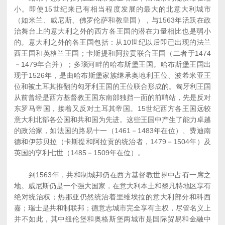
小。即使15世纪来已有相当程度发展的最大的北意大利城市
（如米兰、威尼斯、佛罗伦萨和教皇国），与1563年活跃在政
治舞台上的意大利之外的西方各王国的潜在力量相比也是弱小
的。意大利之外的各王国包括：从10世纪以后即已出现的法兰
西王国和英格兰王国；卡斯提和阿拉贡联合王国（二者于1474
－1479年合并）；多瑙河畔的哈布斯堡王国。哈布斯堡王国出
现于1526年，是由哈布斯堡家族继承奥地利王位、波希米亚王
位和被土耳其推翻的匈牙利王国的王位联合形成的。匈牙利王国
从前曾经是西方基督教王国东南部独挡一面的前哨站，先是反对
东罗马帝国，接着又反对土耳其帝国。15世纪西方各王国远较
意大利北部各公国和共和国为先进。这些王国中产生了能力卓越
的政治家，如法国的路易十一（1461－1483年在位）、费迪南
德和伊莎贝拉（卡斯提和阿拉贡的统治者，1479－1504年）及
英国的亨利七世（1485－1509年在位）。
到1563年，共和制城邦仍在西方基督教世界中占有一席之
地。威尼斯仍是一个强大国家，在意大利本土和黎凡特地区享有
绝对统治权；热那亚仍然统治着里维埃拉的意大利部分和科西
嘉；瑞士是共和制联邦；德意志城市完全享有主权，尽管名义上
并不如此，其中纽伦堡和奥格斯堡两城市是国际贸易和金融中