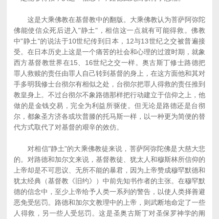
这是大乘佛教在基督教中的翻版。大乘佛教认为菩萨阿弥陀
佛能使信众死后进入"静土"，相信这一点就有可能得救。佛教
中"静土"的说法于10世纪传到日本，12与13世纪之交被普遍接
受。在日本历史上这是一个痛苦的社会和心理的过渡时期，就象
西方基督教世界在15、16世纪之交一样。奥古斯丁修士路德把
罪人救赎的责任由罪人自己转到基督的身上，在这方面他和其对
手多明我修士台彻尔有相似之处，台彻尔把罪人得救的责任推到
教皇身上。不过台彻尔不象路德那样把行动建立于信仰之上，他
做的是金钱交易，完全为利益所驱使。但无论是路德还是台彻
尔，都象圣方济各或坎普滕的托马斯一样，以一种更为简便的替
代方式取代了对基督的艰辛的效仿。
对相信"静土"的大乘佛教徒来说，菩萨阿弥陀佛是大慈大悲
的。对路德和加尔文来说，基督教徒、犹太人和穆斯林所信仰的
上帝却是不可思议、无所不能的暴君，因为上帝赞成穆罕默德和
犹太经典（基督教《旧约》）中前先知书作者的主张。在穆罕默
德的信念中，至少上帝给予人类一系列的警告，以使人类择善避
恶免受惩罚。路德和加尔文教理中的上帝，则武断地命定了一些
人得救，另一些人受惩罚。这是圣奥古斯丁对圣保罗神学的阐