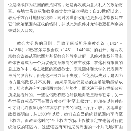
位是继续作为法国的政治财富，还是再次成为意大利人的政治财
富。各地世俗政权和教皇都贪婪地征收税款；自13世纪以来，
教廷千方百计地征收税款，同时各世俗政府也更多地染指教廷在
它们统治范围内征收的钱财，并以此为条件才允许教廷把剩余的
钱财装入口袋。
教会大分裂的丑剧，导致了康斯坦茨宗教会议（1414－
1418年）和巴塞尔宗教会议（1431－1449年）的召开。这两次
宗教会议都试图把西方基督教会的教皇政府，从绝对集权的君主
政体改造成为一个为议会宪章限制的君主政体。在这种有限度的
君主政体中，各主教区的高级教士、宗教团体和大学的代表拥有
最后的发言权，但是这种努力归于失败，它之所以失败，是因为
地方世俗政权并不支持。如果宗教会议发起的这场运动能够成
功，那么也许它将加强西方教会的势力，而这决不是各世俗政权
所愿意看到的。一些世俗政权随心所欲地向教皇敲诈勒索，另一
些世俗政权虽不再在西方教会行使"至上权力"，但却在以何种条
件才能允许教皇职位继续存在下去的问题上斤斤计较。各地世俗
政权都明白，从1303年以后，她们在自己的统辖范围内享有至
上权力。而教皇这时的"至上权力"实际上仅被限定在他暂时行使
统治权的辖区内。这些辖区有阿维尼翁周围的一小片飞地和"由