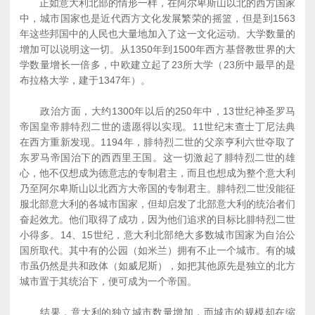
正如意大利北部的情形一样，在阿尔卑斯山以北的西方国家
中，城市国家也是近代西方文化发展繁荣的摇篮，但是到1563
年这些邦国中的人民也大量地加入了这一文化运动。大学数量的
增加可以说明这一切。从1350年到1500年西方基督教世界的大
学数量增长一倍多，中欧建立起了23所大学（23所中最早的是
布拉格大学，建于1347年）。
政治方面，大约1300年以后的250年中，13世纪神圣罗马
帝国皇帝腓特烈二世的遗愿得以实现。11世纪末查士丁尼法典
在西方重新发现。1194年，腓特烈二世的父亲亨利六世夺取了
东罗马帝国治下的西西里王国。这一切激起了腓特烈二世的雄
心，他不仅想成为德意志的专制君主，而且也想成为整个意大利
乃至阿尔卑斯山以北西方大帝国的专制君主。腓特烈二世没能征
服北部意大利的各城市国家，但却启发了北部意大利的统治者们
奋起效尤。他们取得了成功，因为他们追求的目标比腓特烈二世
小得多。14、15世纪，意大利北部绝大多数城市国家为自治公
国所取代。其中有的公园（如米兰）拥有不止一个城市。有的城
市虽仍然是共和政体（如威尼斯），如把其他原先是独立的北方
城市置于其统治下，便可成为一个帝国。
结果，意大利的独立城市数量增加，而城市的规模却在缩