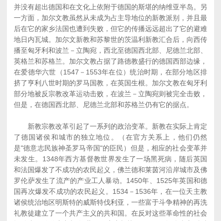
并没有超出德国和在文化上依附于德国的斯堪的纳维亚半岛。另
一方面，加尔文教虽然从未成为占主导地位的新教派别，并且最
后在它的家乡法国也遭到失败，但它的传播远远超出了它的避难
地日内瓦城。加尔文新教和苏黎世的茨温利新教汇合后，向西传
播至匈牙利和波兰－立陶宛，西北至德国西北部、尼德兰北部、
英格兰和苏格兰。加尔文教占据了路德教盛行的德国西部边缘，
在爱德华六世（1547－1553年在位）统治时期，在部分地区排
挤了亨利八世时期的罗马国教，在英国生根。加尔文教在匈牙利
部分地被反宗教改革运动击败，在波兰－立陶宛则被完全击败，
但是，在德国西北部、尼德兰北部和苏格兰仍有它的据点。
新教宗教改革引起了一系列的政治变革。新教在实际上肯定
了德国诸侯和城市的独立地位。（在官方关系上，他们仍然
是"德意志民族神圣罗马帝国"的臣民）但是，相应的社会变革并
未发生。1348年西方基督教世界发生了一场黑死病，随后英国
和法国爆发了不成功的农民起义，佛兰德和莱茵河沿岸城市及佛
罗伦萨发生了流产的产业工人暴动。1450年、1525年英国和德
国再次爆发不成功的农民起义。1534－1536年，在一位天主教
诸侯统治地区明斯特的威斯特伐利亚，一些富于斗争精神的再洗
礼教徒建立了一个共产主义的共和国。在反对这些革命性的社会