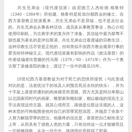
共生兄弟会（现代虔信派）由尼德兰人杰哈德.格鲁特
（1340－1384年）所创建。格鲁特是前加尔都西会的修士。在
西方基督教正统派看来，共生兄弟会不是异端，也不是反社会
的。共生兄弟会从事各种活动，成员多从事教育事业，热心介绍
使用印刷机，为古典学术的复兴作了准备。其信徒中最为桀骛不
驯也最为著名的是伊拉斯谟。共生兄弟会过着虔诚的宗教生活，
这种宗教生活尽管是正统的，但却类似不按西方教会规章行事的
爱克哈特神秘主义。现代虔信派最有影响的作品《效法基督》的
作者或编者坎普滕的托马斯（1379／80－1471年）作为一个奥
古斯丁派修道院的修士，渡过了一生中的最后15年。
15世纪西方基督教徒为对于死亡的恐惧所侵扰（与此形成
对比的是，法老统治下的埃及人则预言死后永恒的快乐），并为
十字架上基督所遭到的肉体痛苦所震慑。西方尤其是阿尔卑斯山
以北国家同时代的画家、雕塑家和雕刻家，都以极端的现实主义
手法表现这些主题。就其心境而言，路德是位豁达乐观的人，这
种末世的可怖氛围使他对自己的罪孽冥想深思，并抛弃了依靠个
人努力解脱罪孽的想法。他最终的信念是，基督把自己献给圣父
上帝，从而具有了拯救人类的力量，只有信仰这一点才能够而且
一定能够得救，从这一信念中，路德因此而获得了慰藉。