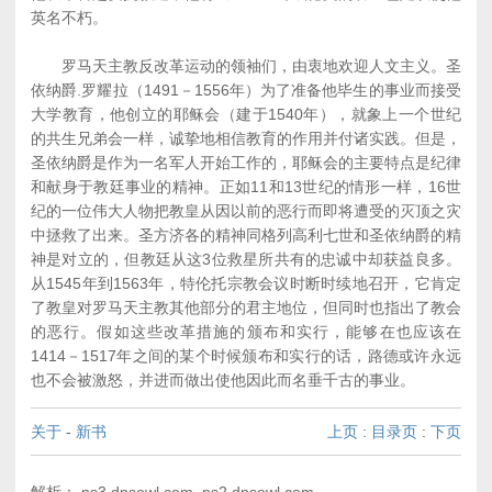
英名不朽。
罗马天主教反改革运动的领袖们，由衷地欢迎人文主义。圣
依纳爵.罗耀拉（1491－1556年）为了准备他毕生的事业而接受
大学教育，他创立的耶稣会（建于1540年），就象上一个世纪
的共生兄弟会一样，诚挚地相信教育的作用并付诸实践。但是，
圣依纳爵是作为一名军人开始工作的，耶稣会的主要特点是纪律
和献身于教廷事业的精神。正如11和13世纪的情形一样，16世
纪的一位伟大人物把教皇从因以前的恶行而即将遭受的灭顶之灾
中拯救了出来。圣方济各的精神同格列高利七世和圣依纳爵的精
神是对立的，但教廷从这3位救星所共有的忠诚中却获益良多。
从1545年到1563年，特伦托宗教会议时断时续地召开，它肯定
了教皇对罗马天主教其他部分的君主地位，但同时也指出了教会
的恶行。假如这些改革措施的颁布和实行，能够在也应该在
1414－1517年之间的某个时候颁布和实行的话，路德或许永远
也不会被激怒，并进而做出使他因此而名垂千古的事业。
关于
-
新书
上页
:
目录页
:
下页