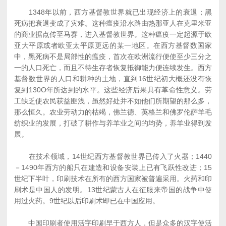
1348年以前，西方基督教世界就已出现经济上的衰退；黑
死病把衰退变成了灾难。这种瘟疫沿水路由热那亚人在克里米亚
的商业据点传至马赛，进入基督教世界。这种瘟疫一定起源于欧
亚大平原或者欧亚太平原更远的某一地区。在西方基督数国家
中，黑死病不是局部性的瘟疫，首次在欧洲流行便使至少三分之
一的人口死亡，而且不待生存者恢复抵御能力便连续发生。西方
基督数世界的人口和耕种的土地，直到16世纪初大概还没有恢
复到130O年所达到的水平。这些经济后果具有革命性意义。劳
工缺乏使农民获益匪浅，虽然好处并不如他们所期望的那么多，
那么恒久。农业劳动力的枯竭，佛兰德、英格兰和佛罗伦萨羊毛
纺织业的发展，打破了耕作与养羊业之间的均势，养羊业得到发
展。
在技术领域，14世纪西方基督教世界已传入了火器；1440
－1490年西方的船只在建造和设备安装上已有飞跃性改进；15
世纪下半叶，印刷技术在所有的西方国家被普遍采用。火药和印
刷术是中国人的发明。13世纪蒙古人在征服来帝国的战争中使
用过火药。9世纪以后印刷术即已在中国应用。
中国印刷者使用活字印刷早于西方人，但是众多的汉字使活