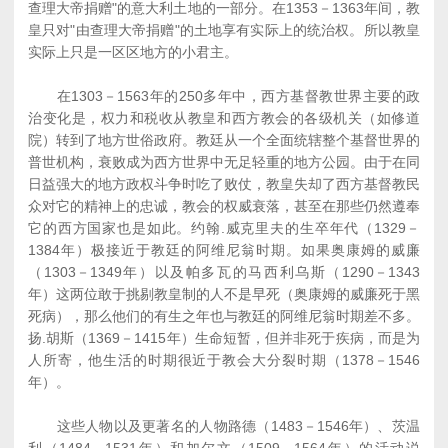
查理大帝捐赠"的意大利土地的一部分。在1353－1363年间，教
皇只对"由查理大帝捐赠"的土地享有实际上的统治权。所以教皇
实际上只是一区区地方的小君主。
在1303－1563年的250多年中，西方基督教世界主要的政
治变化是，权力和税收从教皇和西方教会的各级机关（如修道
院）转到了地方世俗政府。教廷从一个全面统辖整个基督世界的
普世机构，衰败成为西方世界中无足轻重的地方公园。由于在同
日益强大的地方政权斗争时吃了败仗，教皇失却了西方基督教民
众对它的精神上的忠诚，教会的权威衰落，甚至在那些仍然遵奉
它的西方国家也是如此。约翰.威克里夫的生卒年代（1329－
1384年）极接近于教廷的阿维尼翁时期。如果奥康姆的威廉
（1303－1349年）以及帕多瓦的马西利乌斯（1290－1343
年）这两位敢于挑剔教皇制的人不是早死（奥康姆的威廉死于黑
死病），那么他们的有生之年也与教廷的阿维尼翁时期差不多。
扬.胡斯（1369－1415年）生命短暂，但并非死于疾病，而是为
人所寄，他生活的时期很近于教会大分裂时期（1378－1546
年）。
这些人物以及更著名的人物路德（1483－1546年）、茨温