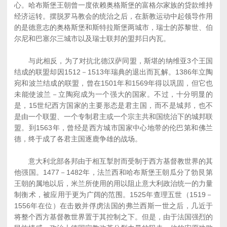
心。哈布斯堡王朝曾一度依赖奥格斯堡的富格尔家族的贷款维持
经济运转。摆脱罗马教会的统治之后，在新教运动中起领导作用
的是德意志的奥格斯堡和斯特拉斯堡两城市，瑞士的苏黎世、伯
尔尼和巴塞尔三城市以及瑞士联邦的盟邦日内瓦。
与此相反，为了对抗北德汉萨同盟，斯堪的纳维亚3个王国
结成的联盟却因1512－1513年瑞典的退出而瓦解。1386年立陶
宛和波兰结成的联盟，曾在1501年和1569年得以巩固，但它也
未能使波兰－立陶宛成为一个强大的国家。不过，十分明显的
是，15世纪西方国家的主要形态是君主国，而不是城邦，也不
是由一个联盟、一个专制君主或一个宗主共和国统治下的城邦联
盟。到1563年，曾经是西方城市国家中心地带的伦巴第和佛兰
德，终于成了各君主国逐鹿争雄的战场。
意大利北部各邦由于相互掣肘而受制于西方基督教世界的其
他强国。1477－1482年，法兰西和哈布斯堡王朝瓜分了勃艮第
王朝的属地以后，米兰所使用的用以阻止意大利政治统一的力量
制衡术，被应用于更为广阔的范围。1525年查理五世（1519－
1556年在位）在击败并俘虏法国的弗兰西斯一世之后，几近于
将整个西方基督教世界置于其控制之下。但是，由于法国强烈的