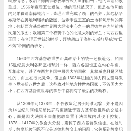
民族情感，政治上德国宗教改革分裂力量的阻击，他的宏愿功败
垂成。1556年查理五世退位，他的理想破灭了。但是在他和他
的兄弟费迪南德统治下，查理五世完成了领土的合并，其包括哈
布斯堡在奥地利继承的版图、波希米亚王室的土地和匈牙利的弃
地；包括西方基督教世界两大经济中心之一的尼德兰在内的前勃
艮第的版图；欧洲第二个权势中心的北意大利的米兰；两西西里
王国；在查理五世统治时期，领地超出了海格立斯灯塔成为"日
不落"帝国的西班牙。
1563年西方基督教世界距离政治上的统一还很遥远。如同
15世纪意大利各邦互相掣肘一样，西方各国也正在勾心斗角、
互相牵制。甚至在西方各国中最强大的国家，其权威也只是区域
性的，而且在彼此竞争。但是自1303年法国的腓力四世羞辱教
皇卜尼法斯八世之后，这些敌对的地方性世俗国家，不管国力大
小，在西方基督教世界的事务中都拥有了最后的决断权。
从1309年到1378年，各任教皇定居于阿维尼翁，并不是因
为14世纪时阿维尼翁比罗马更接近于西方基督教世界的交通中
心，而是因为法国王皇想把教皇置于法国境内以便于控制。
1378－1417年的教会大分裂，震惊了西方基督教信徒。在这时
期，教皇职位问题不仅是道德和教义上的问题，它关系到教皇职